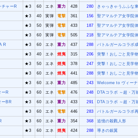
ンチャーR
★3
60
エネ
重力
428
280
きゃっきゃうふふな
★3
40
実弾
電撃
361
156
聖アマルテア女学院
★3
50
実弾
電撃
433
187
聖アマルテア女学院
★3
60
実弾
電撃
505
218
聖アマルテア女学院
 R
★3
60
エネ
重力
437
288
バトルガールコラボ
★3
40
エネ
焼夷
315
206
突撃！おしごと見学
★3
50
エネ
焼夷
378
247
突撃！おしごと見学
★3
60
エネ
焼夷
441
288
突撃！おしごと見学
R
★3
60
エネ
重力
485
243
Welcome to ヴィ
ターR
★3
60
エネ
電撃
476
248
DTAコラボ ～超・
ーBR
★3
60
エネ
重力
433
291
DTAコラボ ～超・
★3
60
エネ
電撃
446
283
バトルガールコラボ
R
★3
60
エネ
重力
354
368
追憶の殺戮人形
★3
60
エネ
焼夷
424
288
導きの銀翼