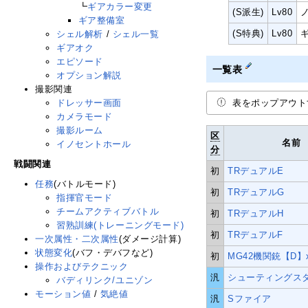
┗
ギアカラー変更
(S派生)
Lv80
ギア整備室
(S特典)
Lv80
シェル解析
/
シェル一覧
ギアオク
エピソード
一覧表
オプション解説
撮影関連
ドレッサー画面
表をポップアウト
カメラモード
撮影ルーム
区
名前
イノセントホール
分
戦闘関連
初
TRデュアルE
任務
(バトルモード)
初
TRデュアルG
指揮官モード
チームアクティブバトル
初
TRデュアルH
習熟訓練(トレーニングモード)
初
TRデュアルF
一次属性・二次属性
(ダメージ計算)
状態変化
(バフ・デバフなど)
初
MG42機関銃【D】
操作およびテクニック
汎
シューティングス
バディリンク/ユニゾン
モーション値
/
気絶値
汎
Sファイア