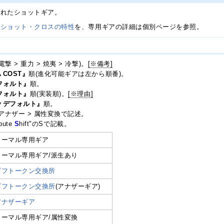
優れたショットギア。
各ショット・クロスの特性
を、専用ギアの詳細は個別ページを参照。
撃 > 重力 > 焼夷 > 冷撃)。
[※備考]
▲COST』
順(進化可能ギアは左から順番)。
フォルト』
順。
フォルト』
順(実装順)。
[※理由]
▼デフォルト』
順。
 アナザー > 属性変換で記述。
bute
S
hift"のSで記載。
ノーマル専用ギア
ノーマル専用ギア/派生あり
ギフトークン交換所
ギフトークン交換所
(アナザーギア)
アナザーギア
ノーマル専用ギア/属性変換