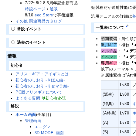
7/22~8/2 8.5周年記念新商品
短射程だが連射性能に
特設ページ
/
通販
8/10
eeo Store
で事後通販
汎用デュアルの詳細は
その他 関連商品カタログ
一覧表について
常設イベント
初期装備
：属性順(電
過去のイベント
汎用ギア
：概ね
『
マルチ品
：
『▲デ
情報
イベント
：
『▲デ
専用ギア
：概ね
『
初心者
以下のノーマル >
アリス・ギア・アイギスとは
※属性変換は"Attri
初心者のしおり -きほん編-
Lv80
初心者のしおり -リセマラ編-
PC版アリスギアについて
(派生)
Lv80
よくある質問
🔰初心者必読
(特典)
Lv80
解説
(A特典)
Lv70
ホーム画面
(全項目)
管理画面
(A)
Lv70
エニグマ
(S)
Lv80
3D MODEL画面