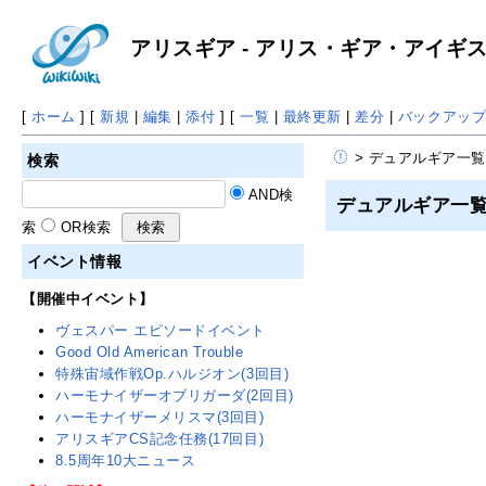
アリスギア - アリス・ギア・アイギス 攻
[
ホーム
] [
新規
|
編集
|
添付
] [
一覧
|
最終更新
|
差分
|
バックアッ
> デュアルギア一覧
検索
AND検
デュアルギア一
索
OR検索
イベント情報
【開催中イベント】
ヴェスパー エピソードイベント
Good Old American Trouble
特殊宙域作戦Op.ハルジオン(3回目)
ハーモナイザーオブリガーダ(2回目)
ハーモナイザーメリスマ(3回目)
アリスギアCS記念任務(17回目)
8.5周年10大ニュース