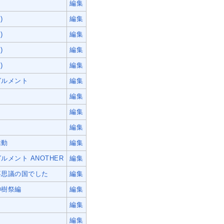
編集
)
編集
)
編集
)
編集
)
編集
グルメント
編集
編集
編集
編集
活動
編集
メント ANOTHER
編集
不思議の国でした
編集
神樹祭編
編集
編集
編集