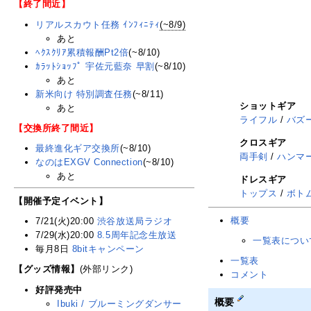
【終了間近】
リアルスカウト任務 ｲﾝﾌｨﾆﾃｨ
(~8/9)
あと
ﾍｸｽｸﾘｱ累積報酬Pt2倍
(~8/10)
ｶﾗｯﾄｼｮｯﾌﾟ 宇佐元藍奈 早割
(~8/10)
あと
新米向け 特別調査任務
(~8/11)
ショットギア
あと
ライフル
/
バズ
【交換所終了間近】
クロスギア
最終進化ギア交換所
(~8/10)
両手剣
/
ハンマ
なのはEXGV Connection
(~8/10)
あと
ドレスギア
トップス
/
ボト
【開催予定イベント】
概要
7/21(火)20:00
渋谷放送局ラジオ
7/29(水)20:00
8.5周年記念生放送
一覧表につい
毎月8日
8bitキャンペーン
一覧表
【グッズ情報】
(外部リンク)
コメント
好評発売中
概要
Ibuki / ブルーミングダンサー