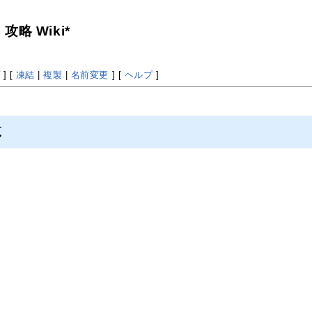
略 Wiki*
プ
] [
凍結
|
複製
|
名前変更
] [
ヘルプ
]
覧