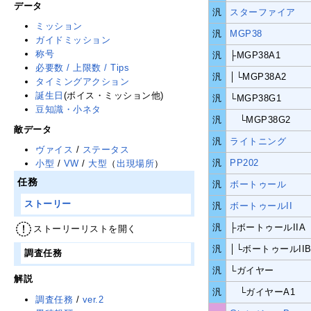
データ
汎
スターファイア
ミッション
汎
MGP38
ガイドミッション
称号
汎
├MGP38A1
必要数 / 上限数 / Tips
汎
│└MGP38A2
タイミングアクション
誕生日
(ボイス・ミッション他)
汎
└MGP38G1
豆知識・小ネタ
汎
└MGP38G2
敵データ
汎
ライトニング
ヴァイス
/
ステータス
汎
PP202
小型
/
VW
/
大型
（
出現場所
）
任務
汎
ボートゥール
ストーリー
汎
ボートゥールII
汎
├ボートゥールIIA
ストーリーリストを開く
汎
│└ボートゥールII
調査任務
汎
└ガイヤー
解説
汎
└ガイヤーA1
調査任務
/
ver.2