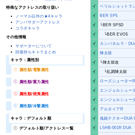
イ
ベリルショットラ
特殊なアクトレスの取り扱い
イ
BER SP5
ノーマル以外の★4キャラ
アンバサダーアクトレス
イ
└BER SP5D
コラボキャラ
イ
└BER EVO5
その他情報
イ
カンパネルラ・DUA
サポーターについて
回復持ちキャラまとめ
イ
陣太鼓
キャラ：属性別
イ
└陣太鼓改
属性順/電撃属性
イ
└乱調陣太鼓
イ
ローズシューター
属性順/重力属性
イ
エンジェルシュー
属性順/焼夷属性
イ
エンジェルシュータ
属性順/冷撃属性
イ
アルタイアR
キャラ：デフォルト順
イ
傀銃テクネーDUA 
イ
LSHB-001R DUA
デフォルト順/アクトレス一覧