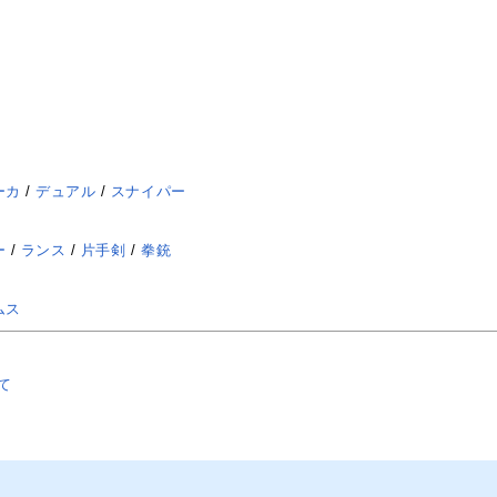
ーカ
/
デュアル
/
スナイパー
ー
/
ランス
/
片手剣
/
拳銃
ムス
て