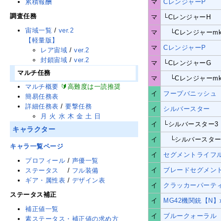
累積報酬
マ
CレンジャーP
調査任務
マ
└CレンジャーH
宙域一覧
/
ver.2
マ
└Cレンジャーmk
【軽量版】
マ
CレンジャーP
レア宙域
/
ver.2
封鎖宙域
/
ver.2
マ
└CレンジャーG
マルチ任務
マ
└Cレンジャーmk
マルチ概要
🔰高難度は一読推奨
イ
フープバニッシュ
簡易任務表
詳細任務表
/
要撃任務
イ
シルバースター
月
火
水
木
金
土
日
イ
└シルバースター3
キャラクター
イ
└シルバースター
キャラ一覧ページ
イ
セグメントライフ
プロフィール
/
声優一覧
イ
ブレードセグメン
ステータス
/
フル装備
ギア・属性表
/
デザイン表
イ
クラッカーパーテ
ステータス補正
イ
MG42機関銃【N】
補正値一覧
イ
ブルークォーラル
素ステータス・補正値の求め方