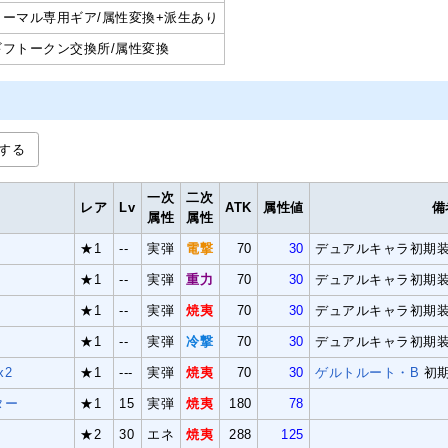
ノーマル専用ギア/属性変換+派生あり
ギフトークン交換所/属性変換
する
一次
二次
レア
Lv
ATK
属性値
備
属性
属性
★1
--
実弾
電撃
70
30
デュアルキャラ初期
★1
--
実弾
重力
70
30
デュアルキャラ初期
★1
--
実弾
焼夷
70
30
デュアルキャラ初期
★1
--
実弾
冷撃
70
30
デュアルキャラ初期
x2
★1
---
実弾
焼夷
70
30
ゲルトルート・B
初
ター
★1
15
実弾
焼夷
180
78
★2
30
エネ
焼夷
288
125