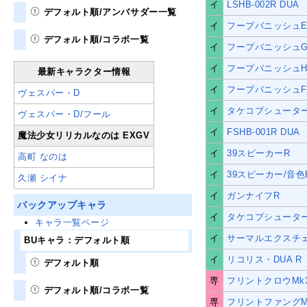
イ
LSHB-002R DUA
デフォルト順/アンバサダー一覧
イ
フープバニッシュ
デフォルト順/コラボ一覧
イ
フープバニッシュ
イ
フープバニッシュ
最新キャラクター情報
イ
フープバニッシュF
ヴェスパー・D
イ
タケコプシュータ
ヴェスパー・D/フール
イ
FSHB-001R DUA
魔法少女リリカルなのは EXGV
イ
39スピーカーR
高町 なのは
イ
39スピーカー/音色
久瀬 シイナ
イ
ガンナイフR
バックアップキャラ
イ
タケコプシューター
キャラ一覧ページ
イ
サーマルエクスチ
BUキャラ：デフォルト順
イ
リコリス・DUA R
デフォルト順
専
フリントクロウMk
デフォルト順/コラボ一覧
専
フリントファングM