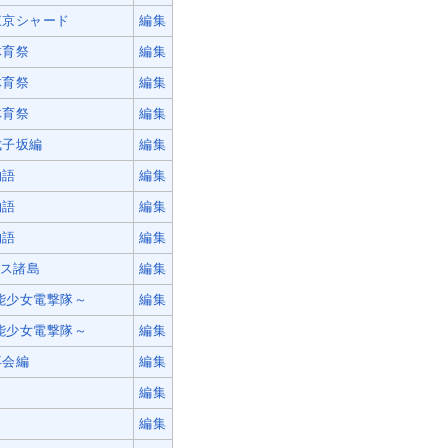
東京シャード
編集
体育祭
編集
体育祭
編集
体育祭
編集
成子坂編
編集
物語
編集
物語
編集
物語
編集
ーナス諸島
編集
万能少女電撃隊～
編集
万能少女電撃隊～
編集
再会編
編集
編集
編集