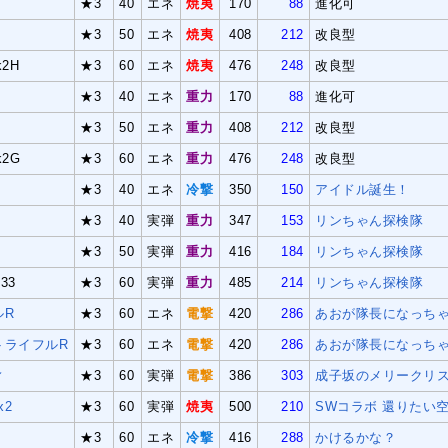
★3
40
エネ
焼夷
170
88
進化可
★3
50
エネ
焼夷
408
212
改良型
2H
★3
60
エネ
焼夷
476
248
改良型
★3
40
エネ
重力
170
88
進化可
★3
50
エネ
重力
408
212
改良型
2G
★3
60
エネ
重力
476
248
改良型
★3
40
エネ
冷撃
350
150
アイドル誕生！
★3
40
実弾
重力
347
153
リンちゃん探検隊
★3
50
実弾
重力
416
184
リンちゃん探検隊
33
★3
60
実弾
重力
485
214
リンちゃん探検隊
ルR
★3
60
エネ
電撃
420
286
あおが隊長になっち
トライフルR
★3
60
エネ
電撃
420
286
あおが隊長になっちゃ
ィ
★3
60
実弾
電撃
386
303
成子坂のメリークリ
x2
★3
60
実弾
焼夷
500
210
SWコラボ 還りたい
★3
60
エネ
冷撃
416
288
かけるかな？