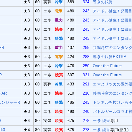
★3
60
実弾
冷撃
389
324
導きの銀翼
E
★3
60
エネ
電撃
480
243
アイドル誕生！(2回目
G
★3
60
エネ
重力
480
243
アイドル誕生！(2回目
H
★3
60
エネ
焼夷
480
243
アイドル誕生！(2回目
★3
60
エネ
冷撃
480
243
アイドル誕生！(2回目
ーR
★3
60
エネ
重力
437
288
共鳴時空のエンタン
★3
60
エネ
電撃
424
288
導きの銀翼EXTRA
★3
60
エネ
冷撃
476
250
Over the Future
R
★3
60
エネ
焼夷
397
331
Over the Future
★3
60
実弾
冷撃
433
291
エマとリツカの課外
AR
★3
60
エネ
焼夷
510
216
共鳴時空のエンタングル
ェンジャーR
★3
60
エネ
冷撃
485
243
トンネルを抜けたら
★3
60
エネ
焼夷
490
240
バトルガールコラボ
3
★4
80
実弾
焼夷
675
278
一条 綾香
専用
k3
★4
80
実弾
焼夷
675
278
一条 綾香
専用(派生)