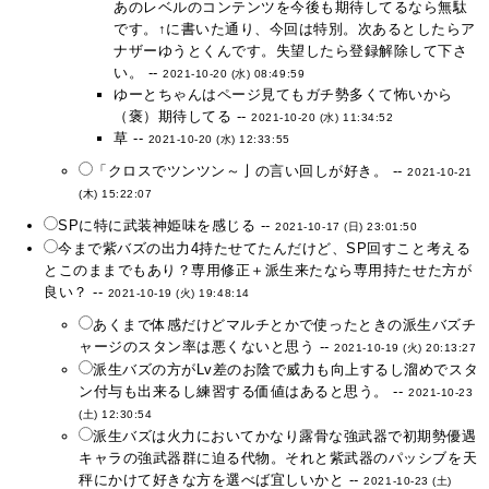
あのレベルのコンテンツを今後も期待してるなら無駄
です。↑に書いた通り、今回は特別。次あるとしたらア
ナザーゆうとくんです。失望したら登録解除して下さ
い。 --
2021-10-20 (水) 08:49:59
ゆーとちゃんはページ見てもガチ勢多くて怖いから
（褒）期待してる --
2021-10-20 (水) 11:34:52
草 --
2021-10-20 (水) 12:33:55
「クロスでツンツン～亅の言い回しが好き。 --
2021-10-21
(木) 15:22:07
SPに特に武装神姫味を感じる --
2021-10-17 (日) 23:01:50
今まで紫バズの出力4持たせてたんだけど、SP回すこと考える
とこのままでもあり？専用修正＋派生来たなら専用持たせた方が
良い？ --
2021-10-19 (火) 19:48:14
あくまで体感だけどマルチとかで使ったときの派生バズチ
ャージのスタン率は悪くないと思う --
2021-10-19 (火) 20:13:27
派生バズの方がLv差のお陰で威力も向上するし溜めでスタ
ン付与も出来るし練習する価値はあると思う。 --
2021-10-23
(土) 12:30:54
派生バズは火力においてかなり露骨な強武器で初期勢優遇
キャラの強武器群に迫る代物。それと紫武器のパッシブを天
秤にかけて好きな方を選べば宜しいかと --
2021-10-23 (土)