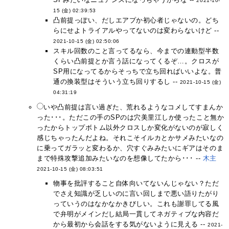
2021-10-
15 (金) 02:39:53
凸前提っぽい、だしエアプか初心者じゃないの。どち
らにせよトライアルやってないのは変わらないけど --
2021-10-15 (金) 02:50:06
スキル回数のこと言ってるなら、今までの連動型半数
くらい凸前提とか言う話になってくるぞ…。クロスが
SP用になってるからそっちで立ち回ればいいよな。普
通の換装型はそういう立ち回りするし --
2021-10-15 (金)
04:31:19
いや凸前提は言い過ぎた、荒れるようなコメしてすまんか
った･･･。ただこの手のSPのは穴美里江しか使ったこと無か
ったからトップボトム以外クロスしか変化がないのが寂しく
感じちゃったんだよね。それこそイルカとかサメみたいなの
に乗ってガラッと変わるか、穴すぐみみたいにギアはそのま
まで特殊攻撃追加みたいなのを想像してたから･･･ --
木主
2021-10-15 (金) 08:03:51
物事を批評すること自体向いてないんじゃない？ただ
でさえ知識が乏しいのに言い回しまで悪い語りたがり
っていうのはなかなかきびしい。これも謝罪してる風
で弁明がメインだし結局一貫してネガティブな内容だ
から最初から会話をする気がないように見える --
2021-