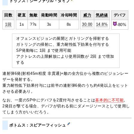
トップス：シーファウル・ダイブ
回数
硬直
無敵
発動時間
冷却時間
威力
気絶値
デバフ
1回
1s
??s
3s
8s
30.00
14.8%
-80%
オフェンスピジョンの展開とガトリングを掃射する
ガトリングの掃射に、重力耐性低下効果を付与する
SP発動毎に 1回 まで使用可能
アクトレスの上限解放により使用回数が 2回 まで増加
する
連射弾6発(射程45m程度 非貫通)+敵の全方位から複数のピジョンレー
ザーを発射する。
重力耐性低下効果付与には前半の連射弾6発のうち約4発以上をヒット
させる必要あり。
なお、一度のSP中にデバフを2度付与させることは
基本的に不可能
。
2発目が撃てる場合、デバフが切れる前にダメージソースとして使用し
てしまう方がいいだろう。
ボトムス：スピアーフィッシュ