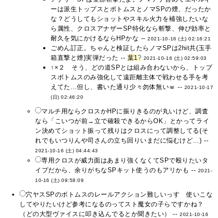
ーは派生トップスとボトムスとノマSPの煙、だったか
な？どうしてもショットやスキル火力を補強したいな
ら属性、クロスアナザーSP特化なら斬撃、伸び効率と
耐久を気にかけるならHPかな --
2021-10-16 (土) 02:16:21
ごめん訂正。ちゃんと検証したらノマSPは2hit共(玉手
箱直撃と煙)実弾だった --
葉1
?
2021-10-16 (土) 02:59:03
↑×２ そう、どの道SPとは組み合わないから、トップ
スボトムスのみ強化して遠距離主体で戦わせる手を考
えてた…但し、書いた通り少々勿体無いｗ --
2021-10-17
(日) 02:46:20
マルチ用ならクロスかHPに振りきるのが丸いけど、調査
なら「こいつが前→立で確殺できるからOK」とかってライ
ン決めてショット振って残りはクロスにって調整してる(そ
れでもいつりんや司さんの立ち回りいまだに悩むけど…) --
2021-10-16 (土) 04:44:43
専用クロスが威力面はあまり強くなくてSPで殴りたいタ
イプだから、余りがちなSPキット使うのもアリかも --
2021-
10-16 (土) 09:58:09
穴ヤスSPのボトムスのレールアクション難しいっす 使いこな
してやりたいけど参考になるのってスト魔女の子らですかね？
（どの大型ヴァイスに叩き込んでるとか聞きたい） --
2021-10-16