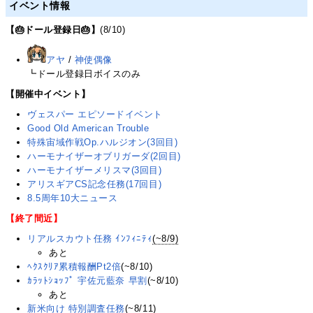
イベント情報
【🎂ドール登録日🎂】
(8/10)
アヤ
/
神使偶像
┗ドール登録日ボイスのみ
【開催中イベント】
ヴェスパー エピソードイベント
Good Old American Trouble
特殊宙域作戦Op.ハルジオン(3回目)
ハーモナイザーオブリガーダ(2回目)
ハーモナイザーメリスマ(3回目)
アリスギアCS記念任務(17回目)
8.5周年10大ニュース
【終了間近】
リアルスカウト任務 ｲﾝﾌｨﾆﾃｨ
(~8/9)
あと
ﾍｸｽｸﾘｱ累積報酬Pt2倍
(~8/10)
ｶﾗｯﾄｼｮｯﾌﾟ 宇佐元藍奈 早割
(~8/10)
あと
新米向け 特別調査任務
(~8/11)