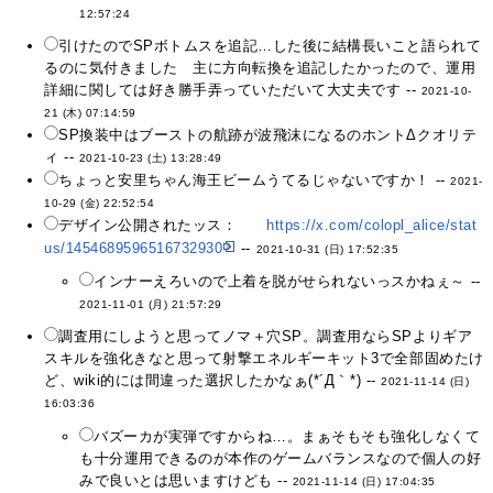
12:57:24
引けたのでSPボトムスを追記…した後に結構長いこと語られて
るのに気付きました 主に方向転換を追記したかったので、運用
詳細に関しては好き勝手弄っていただいて大丈夫です --
2021-10-
21 (木) 07:14:59
SP換装中はブーストの航跡が波飛沫になるのホントΔクオリテ
ィ --
2021-10-23 (土) 13:28:49
ちょっと安里ちゃん海王ビームうてるじゃないですか！ --
2021-
10-29 (金) 22:52:54
デザイン公開されたッス：
https://x.com/colopl_alice/stat
us/1454689596516732930
--
2021-10-31 (日) 17:52:35
インナーえろいので上着を脱がせられないっスかねぇ～ --
2021-11-01 (月) 21:57:29
調査用にしようと思ってノマ＋穴SP。調査用ならSPよりギア
スキルを強化きなと思って射撃エネルギーキット3で全部固めたけ
ど、wiki的には間違った選択したかなぁ(*´Д｀*) --
2021-11-14 (日)
16:03:36
バズーカが実弾ですからね…。まぁそもそも強化しなくて
も十分運用できるのが本作のゲームバランスなので個人の好
みで良いとは思いますけども --
2021-11-14 (日) 17:04:35