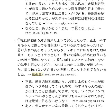
も遥かに長い。また入力成立～踏み込み～攻撃判定発
生が非常に速いためステキャン限界距離付近まで離れ
ても即座に密着状態に戻ることができる。長距離を詰
めるには向かないがステキャン維持には有利な仕様に
なっている --
2021-10-19 (火) 19:43:29
なるほど、ありがとう！また一つ賢くなったぜ。 --
2021-10-19 (火) 20:01:15
最低限強みを紹介出来たようで安心したっす。正直、やす
りちゃんは推しでも普段使いしている訳でもなかったけど、
思い入れのあるキャラだからさ。テキトウに紹介された動画
観て、ちょっとイラッとして、勢いで編集し始めたは良いも
のの後半面倒になって…。SPのボトムスとかに触れてない
のは申し訳ないけどさ、あれはにわかには扱いが難しかっ
た。変に触れない方が良いと判断してカットさせてもらいま
した。 --
動画主
?
2021-10-20 (水) 08:49:00
本題。動画の解析結果から、お前と上のもう一人が動
画のリンクを貼ってくれた事で、やすりちゃんの紹介
が出来たことは感謝してます。でも、ワイのメインコ
ンテンツのゆうとくんがやすりちゃんに抜かれた事だ
けは絶対に許さないからな！ --
2021-10-20 (水) 08:49:35
あと、何人かチャンネル登録してくれたようだけど、