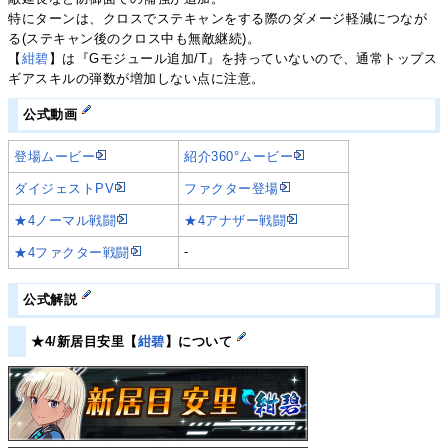
特にターンは、クロスでステキャンをする際のダメージ軽減につなが
る(ステキャン後のクロス中も無敵継続)。
【
紺碧
】は『Gモジュール追加/T』を持っていないので、通常トップス
ギアスキルの弾数が増加しない点に注意。
公式動画
登場ムービー
紹介360°ムービー
ダイジェストPV
ファクター登場
★4ノーマル戦闘
★4アナザー戦闘
-
★4ファクター戦闘
公式解説
★4/新居目安里【
紺碧
】について