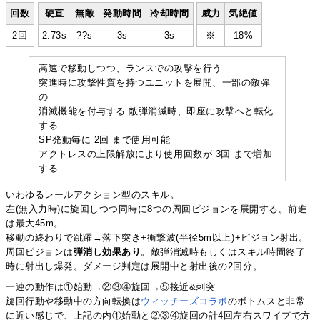
回数
硬直
無敵
発動時間
冷却時間
威力
気絶値
2回
2.73s
??s
3s
3s
※
18%
高速で移動しつつ、ランスでの攻撃を行う
突進時に攻撃性質を持つユニットを展開、一部の敵弾
の
消滅機能を付与する 敵弾消滅時、即座に攻撃へと転化
する
SP発動毎に 2回 まで使用可能
アクトレスの上限解放により使用回数が 3回 まで増加
する
いわゆるレールアクション型のスキル。
左(無入力時)に旋回しつつ同時に8つの周回ピジョンを展開する。前進
は最大45m。
移動の終わりで跳躍→落下突き+衝撃波(半径5m以上)+ピジョン射出。
周回ピジョンは
弾消し効果あり
。敵弾消滅時もしくはスキル時間終了
時に射出し爆発。ダメージ判定は展開中と射出後の2回分。
一連の動作は①始動→②③④旋回→⑤接近&刺突
旋回行動や移動中の方向転換は
ウィ
ッチ
ーズ
コラボ
のボトムスと非常
に近い感じで、上記の内①始動と②③④旋回の計4回左右スワイプで方