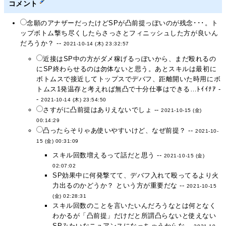
コメント
念願のアナザーだったけどSPが凸前提っぽいのが残念･･･。ト
ップボトム撃ち尽くしたらさっさとフィニッシュした方が良いん
だろうか？ --
2021-10-14 (木) 23:32:57
近接はSP中の方がダメ稼げるっぽいから、まだ殴れるの
にSP終わらせるのは勿体ないと思う。あとスキルは最初に
ボトムスで接近してトップスでデバフ、距離開いた時用にボ
トムス1発温存と考えれば無凸で十分仕事はできる…ﾄｲｲﾅｱ -
-
2021-10-14 (木) 23:54:50
さすがに凸前提はありえないでしょ --
2021-10-15 (金)
00:14:29
凸ったらそりゃあ使いやすいけど、なぜ前提？ --
2021-10-
15 (金) 00:31:09
スキル回数増えるって話だと思う --
2021-10-15 (金)
02:07:02
SP効果中に何発撃てて、デバフ入れて殴ってるより火
力出るのかどうか？ という方が重要だな --
2021-10-15
(金) 02:28:31
スキル回数のことを言いたいんだろうなとは何となく
わかるが「凸前提」だけだと所謂凸らないと使えない
SPみたいなニュアンスになっちゃうからな --