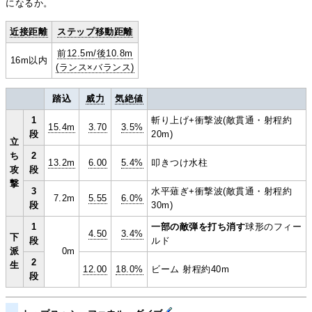
になるか。
近接距離
ステップ移動距離
前12.5m/後10.8m
16m以内
(ランス×バランス)
踏込
威力
気絶値
1
斬り上げ+衝撃波(敵貫通・射程約
15.4m
3.70
3.5%
段
20m)
立
ち
2
13.2m
6.00
5.4%
叩きつけ水柱
攻
段
撃
3
水平薙ぎ+衝撃波(敵貫通・射程約
7.2m
5.55
6.0%
段
30m)
1
一部の敵弾を打ち消す
球形のフィー
4.50
3.4%
下
段
ルド
派
0m
2
生
12.00
18.0%
ビーム 射程約40m
段