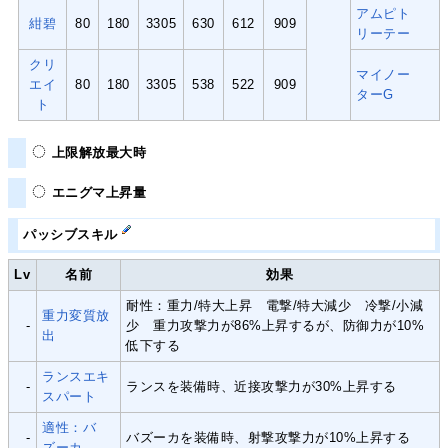
アムピト
紺碧
80
180
3305
630
612
909
リーテー
クリ
マイノー
エイ
80
180
3305
538
522
909
ターG
ト
上限解放最大時
エニグマ上昇量
パッシブスキル
Lv
名前
効果
耐性：重力/特大上昇 電撃/特大減少 冷撃/小減
重力変質放
-
少 重力攻撃力が86%上昇するが、防御力が10%
出
低下する
ランスエキ
-
ランスを装備時、近接攻撃力が30%上昇する
スパート
適性：バ
-
バズーカを装備時、射撃攻撃力が10%上昇する
ズーカ