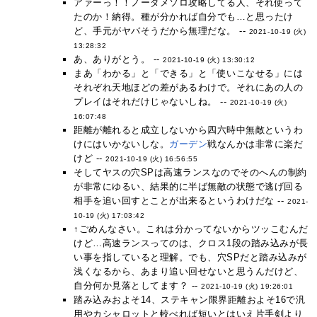
アァーっ！！ノーダメソロ攻略してる人、それ使って
たのか！納得。種が分かれば自分でも…と思ったけ
ど、手元がヤバそうだから無理だな。 --
2021-10-19 (火)
13:28:32
あ、ありがとう。 --
2021-10-19 (火) 13:30:12
まあ「わかる」と「できる」と「使いこなせる」には
それぞれ天地ほどの差があるわけで。それにあの人の
プレイはそれだけじゃないしね。 --
2021-10-19 (火)
16:07:48
距離が離れると成立しないから四六時中無敵というわ
けにはいかないしな。
ガーデン
戦なんかは非常に楽だ
けど --
2021-10-19 (火) 16:56:55
そしてヤスの穴SPは高速ランスなのでそのへんの制約
が非常にゆるい、結果的に半ば無敵の状態で逃げ回る
相手を追い回すとことが出来るというわけだな --
2021-
10-19 (火) 17:03:42
↑ごめんなさい。これは分かってないからツッこむんだ
けど…高速ランスってのは、クロス1段の踏み込みが長
い事を指していると理解。でも、穴SPだと踏み込みが
浅くなるから、あまり追い回せないと思うんだけど、
自分何か見落としてます？ --
2021-10-19 (火) 19:26:01
踏み込みおよそ14、ステキャン限界距離およそ16で汎
用やカシャロットと較べれば短いとはいえ片手剣より