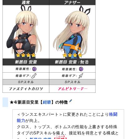
★4/新居目安里【
紺碧
】の特徴
＜ランスエキスパート＞に変更されたことにより
格闘
能力
が向上。
クロス、トップス、ボトムスの性能を上書きする特殊
タイプのSPスキルを備え、接近戦を得意とする構成と
こんぺき