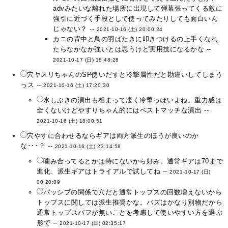
advみたいな離れた場所に出現して弾幕張ってくる敵に
強引に近づく手段として使ってみたりしても面白いん
じゃない？ --
2021-10-16 (土) 20:00:24
カニの背中と鳥の羽ばたきに叩きつけるの上手くなれ
たらなかなか強いとは思うけど実用技になるかな --
2021-10-17 (日) 18:48:28
穴ヤスリちゃんのSP使いだすと冷撃属性だと勘違いしてしまう
っス --
2021-10-16 (土) 17:20:30
水しぶきの演出も相まって凄く冷撃っぽいよね。重力感は
全くないけどやすりちゃん的にはベストマッチな演出 --
2021-10-16 (土) 18:00:51
穴やすに合わせるならギアは両方派生のほうが良いのか
な･･･？ --
2021-10-16 (土) 23:14:58
噛み合ってるとかは特にないから好み。通常ギアは70まで
進化、派生ギアはトライアルで試してね --
2021-10-17 (日)
00:20:09
パッシブの関係で穴だと通常トップスの回数増えないから
トップスに関しては派生推奨かな。バズはかなり別物だから
通常トップスバフが無いことを考慮して使いやすい方を選ぶ
形で --
2021-10-17 (日) 02:35:17