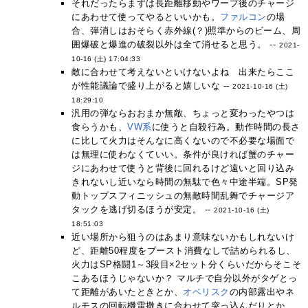
それだったらまずは長距離移動やワープ後のチャージ
にあわせて使ってやるといいかも。
ファルコン
の場
合、弾消しはおそらく赤外線(？)照準からのビーム、周
囲爆破と爆進の破裂以外は全て消せると思う。 --
2021-
10-16 (土) 17:04:33
敵に合わせて考えないといけないよね 出来たらここ
が性能議論で盛り上がると嬉しいな --
2021-10-16 (土)
18:29:10
汎用の弾ならおおまか無敵、ちょっと変わったやつは
食らうかも、
VW系
に使うと自殺行為。動作時間の長さ
に比して火力はそんなに高くないので不必要な場面で
は無理に使わなくていい。条件が良ければ蟹のチャー
ジにあわせて使うと背後に回れるけど遠いと回り込み
きれないし近いなら時間の無駄で色々中途半端。SP発
動トップスフィニッシュの無敵時間乱舞でチャージア
タックを逃げ切るほうが安定。 --
2021-10-16 (土)
18:51:03
近い場所から狙うのはあまり意味ないかもしれないけ
ど、距離50程度をブースト消費なしで詰められるし、
火力はSP格闘1～3段目×2セット分くらいだからそこそ
こあるほうじゃないか？ マルチで自分以外がタゲとっ
て距離があいたときとか、
オベリスク
の内部露出やネ
ルモスの回転機雷撒きに合わせて突っ込んだりとか、