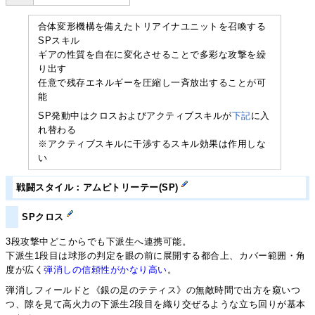
合体変形機構を備えたトリアイナユニットを召喚する
SPスキル
ギアの性質を自在に変化させることで多彩な攻撃を繰
り出す
任意で残存エネルギーを圧縮し一斉放出することが可
能
SP発動中はクロスおよびアクティブスキルが
下記
に入
れ替わる
※アクティブスキルに干渉するスキル効果は作用しな
い
戦闘スタイル：アムピトリーテー(SP)
SPクロス
3段攻撃中どこからでも下派生へ連携可能。
下派生1段目は球形の判定を眼の前に展開する都合上、カバー範囲・角
度が広く
弾消しの信頼性がかなり高い
。
弾消しフィールドと《銀の足のテティス》の無敵時間で出方を窺いつ
つ、隙を見て高火力の下派生2段目を織り交ぜるような立ち回りが基本