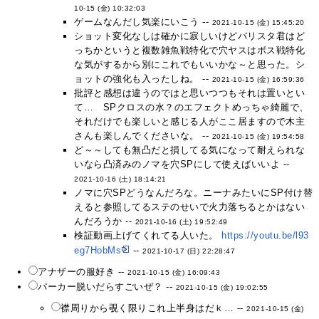
10-15 (金) 10:32:03
ゲームなんだし気楽にいこう --
2021-10-15 (金) 15:45:20
ショット変化なしは確かに寂しいけどバリスタ君はど
っちかというと複数雑魚戦特化で穴ヤスはボス戦特化
な気がするから別にこれでもいいかな～と思った。シ
ョットの強化も入ったしね。 --
2021-10-15 (金) 16:59:36
批評と感想は違うのではと思いつつもそれは置いとい
て… SPクロスの水？のエフェクトめっちゃ綺麗で、
それだけでも楽しいと感じる人がここ居ますので木主
さんも楽しんでくださいな。 --
2021-10-15 (金) 19:54:58
ど～～しても無凸だと損してる気になって耐えられな
いなら凸済みのノマを穴SPにして使えばいいよ --
2021-10-16 (土) 18:14:21
ノマに穴SPどうなんだろな。ニーナみたいにSP付け替
えると参照してるステのせいで火力落ちるとかはない
んだろうか --
2021-10-16 (土) 19:52:49
検証動画上げてくれてる人いた。
https://youtu.be/l93
eg7HobMs
--
2021-10-17 (日) 22:28:47
アナザーの服好き --
2021-10-15 (金) 16:09:43
パーカー脱いだらすごいぜ？ --
2021-10-15 (金) 19:02:55
襟周りから覗く限りこれ上半身はだｋ… --
2021-10-15 (金)