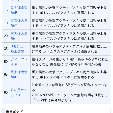
重力弾倉追
重力属性の攻撃アクティブスキル使用回数が上昇
5
加/B
する ボトムスのギアスキルに適用される
焼夷弾倉追
焼夷属性の攻撃アクティブスキル使用回数が上昇
10
加/T
する トップスのギアスキルに適用される
重力弾倉追
重力属性の攻撃アクティブスキル使用回数が上昇
20
加/T
する トップスのギアスキルに適用される
Hモジュー
焼夷効果のバフ系アクティブスキル使用回数が上
35
ル追加/B
昇する ボトムスのギアスキルに適用される
ディープレ
被弾ダメージ発生から0.6秒、あらゆる攻撃にあた
50
イヤー
らなくなる 再発動には12秒の冷却時間が必要
重力弾倉追
重力属性の攻撃アクティブスキル使用回数が上昇
65
加/B
する ボトムスのギアスキルに適用される
1.奇数エリア移動毎にSPゲージが50%チャージす
銀の足のテ
る
80
ティス
2.HPが90%以上で、ターンの
無敵時間を延長
する
「2」効果は再発動が可能
専用ギア