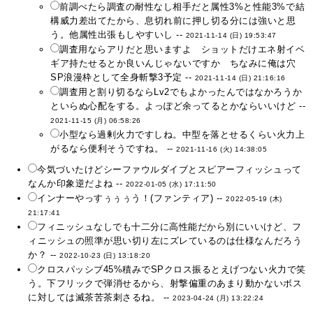
前調べたら調査の耐性なし相手だと属性3%と性能3%で結
構威力差出てたから、息切れ前に押し切る分には強いと思
う。他属性出張もしやすいし --
2021-11-14 (日) 19:53:47
調査用ならアリだと思いますよ ショットだけエネ射イベ
ギア持たせるとか良いんじゃないですか ちなみに俺は穴
SP浪漫枠として全身斬撃3予定 --
2021-11-14 (日) 21:16:16
調査用と割り切るならLv2でもよかったんではなかろうか
といらぬ心配をする。よっぽど余ってるとかならいいけど --
2021-11-15 (月) 06:58:26
小型なら過剰火力ですしね。中型を落とせるくらい火力上
がるなら便利そうですね。 --
2021-11-16 (火) 14:38:05
今気づいたけどシーファウルダイブとスピアーフィッシュって
なんか印象逆だよね --
2022-01-05 (水) 17:11:50
インナーやっすぅぅぅう！(ファンティア) --
2022-05-19 (木)
21:17:41
フィニッシュなしでも十二分に高性能だから別にいいけど、フ
ィニッシュの照準が思い切り左にズレているのは仕様なんだろう
か？ --
2022-10-23 (日) 13:18:20
クロスパッシブ45%積みでSPクロス振るとえげつない火力で笑
う。下フリックで弾消せるから、射撃偏重のあまり動かないボス
に対しては滅茶苦茶刺さるね。 --
2023-04-24 (月) 13:22:24