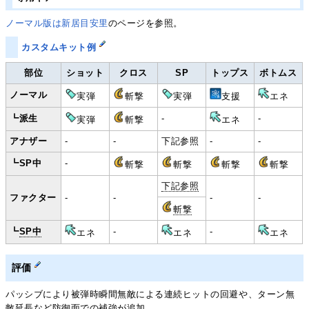
ノーマル版は新居目安里
のページを参照。
カスタムキット例
部位
ショット
クロス
SP
トップス
ボトムス
ノーマル
実弾
斬撃
実弾
支援
エネ
┗派生
-
-
実弾
斬撃
エネ
アナザー
-
-
下記参照
-
-
┗SP中
-
斬撃
斬撃
斬撃
斬撃
下記参照
ファクター
-
-
-
-
斬撃
┗
SP中
-
-
エネ
エネ
エネ
評価
パッシブにより被弾時瞬間無敵による連続ヒットの回避や、ターン無
敵延長など防御面での補強が追加。