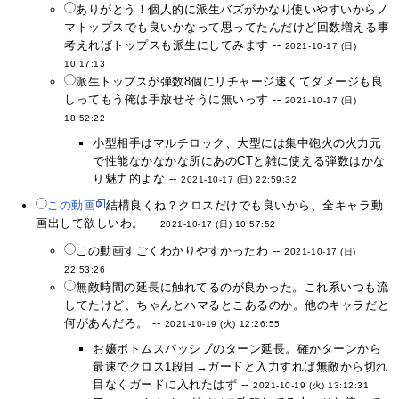
ありがとう！個人的に派生バズがかなり使いやすいからノ
マトップスでも良いかなって思ってたんだけど回数増える事
考えればトップスも派生にしてみます --
2021-10-17 (日)
10:17:13
派生トップスが弾数8個にリチャージ速くてダメージも良
しってもう俺は手放せそうに無いっす --
2021-10-17 (日)
18:52:22
小型相手はマルチロック、大型には集中砲火の火力元
で性能なかなかな所にあのCTと雑に使える弾数はかな
り魅力的よな --
2021-10-17 (日) 22:59:32
この動画
結構良くね？クロスだけでも良いから、全キャラ動
画出して欲しいわ。 --
2021-10-17 (日) 10:57:52
この動画すごくわかりやすかったわ --
2021-10-17 (日)
22:53:26
無敵時間の延長に触れてるのが良かった。これ系いつも流
してたけど、ちゃんとハマるとこあるのか。他のキャラだと
何があんだろ。 --
2021-10-19 (火) 12:26:55
お嬢ボトムスパッシブのターン延長。確かターンから
最速でクロス1段目→ガードと入力すれば無敵から切れ
目なくガードに入れたはず --
2021-10-19 (火) 13:12:31