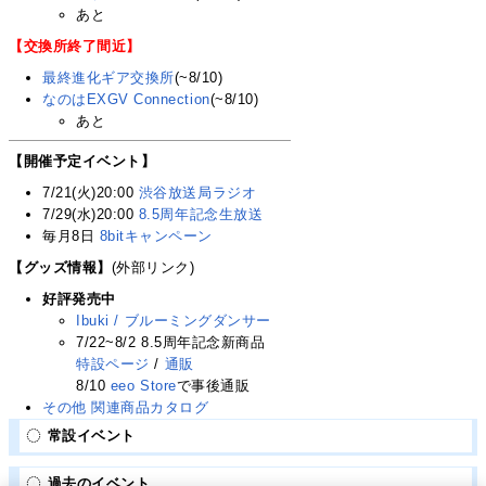
あと
【交換所終了間近】
最終進化ギア交換所
(~8/10)
なのはEXGV Connection
(~8/10)
あと
【開催予定イベント】
7/21(火)20:00
渋谷放送局ラジオ
7/29(水)20:00
8.5周年記念生放送
毎月8日
8bitキャンペーン
【グッズ情報】
(外部リンク)
好評発売中
Ibuki / ブルーミングダンサー
7/22~8/2 8.5周年記念新商品
特設ページ
/
通販
8/10
eeo Store
で事後通販
その他 関連商品カタログ
常設イベント
過去のイベント