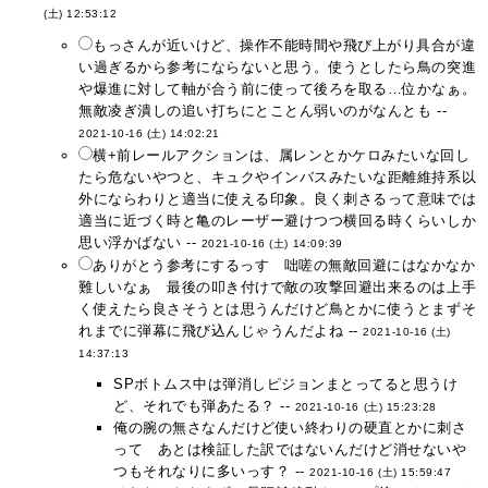
(土) 12:53:12
もっさんが近いけど、操作不能時間や飛び上がり具合が違
い過ぎるから参考にならないと思う。使うとしたら鳥の突進
や爆進に対して軸が合う前に使って後ろを取る…位かなぁ。
無敵凌ぎ潰しの追い打ちにとことん弱いのがなんとも --
2021-10-16 (土) 14:02:21
横+前レールアクションは、属レンとかケロみたいな回し
たら危ないやつと、キュクやインバスみたいな距離維持系以
外にならわりと適当に使える印象。良く刺さるって意味では
適当に近づく時と亀のレーザー避けつつ横回る時くらいしか
思い浮かばない --
2021-10-16 (土) 14:09:39
ありがとう参考にするっす 咄嗟の無敵回避にはなかなか
難しいなぁ 最後の叩き付けで敵の攻撃回避出来るのは上手
く使えたら良さそうとは思うんだけど鳥とかに使うとまずそ
れまでに弾幕に飛び込んじゃうんだよね --
2021-10-16 (土)
14:37:13
SPボトムス中は弾消しピジョンまとってると思うけ
ど、それでも弾あたる？ --
2021-10-16 (土) 15:23:28
俺の腕の無さなんだけど使い終わりの硬直とかに刺さ
って あとは検証した訳ではないんだけど消せないや
つもそれなりに多いっす？ --
2021-10-16 (土) 15:59:47