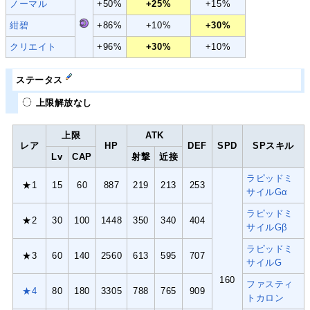
ノーマル
+50%
+25%
+15%
紺碧
+86%
+10%
+30%
クリエイト
+96%
+30%
+10%
ステータス
上限解放なし
上限
ATK
レア
HP
DEF
SPD
SPスキル
Lv
CAP
射撃
近接
ラピッドミ
★1
15
60
887
219
213
253
サイルGα
ラピッドミ
★2
30
100
1448
350
340
404
サイルGβ
ラピッドミ
★3
60
140
2560
613
595
707
サイルG
160
ファスティ
★4
80
180
3305
788
765
909
トカロン