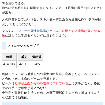
向を選択できる。
動作の切れ目≒方向転換できるタイミングには足元に風圧のエフェクト
が出る。
〆の刺突を当てたい場合、スキル使用前にある程度接近(50m以内が目
安)しておく必要がある。
マルチの
レントラー属性特異型
など、
左右に動かすと悲惨な事になる
敵
に対しては使用タイミングに気を付けよう。
フィニッシュムーブ
無敵
威力
気絶値
4~4.84s
42.00~
24%
追随ユニットから射撃しつつ最大50m前進。密着したところでランス
と合体させ、本命のビームを発射する。
ビームは
照準が正面からやや左側にズレている
上に誘導がなく、移動
中の相手には命中が見込めない。
全判定が貫通性能を持つため、攻撃可能部位をまとめて射抜けるよう
な状況では効果的。