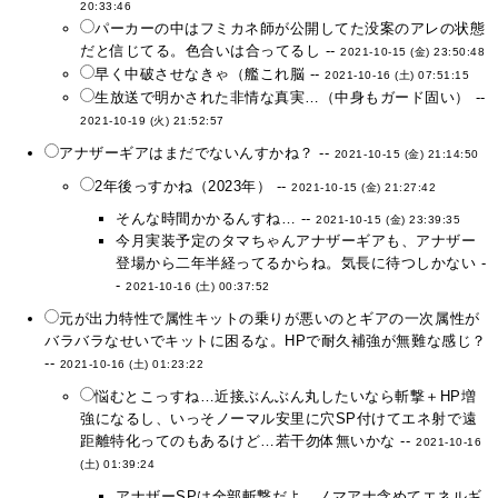
20:33:46
パーカーの中はフミカネ師が公開してた没案のアレの状態
だと信じてる。色合いは合ってるし --
2021-10-15 (金) 23:50:48
早く中破させなきゃ（艦これ脳 --
2021-10-16 (土) 07:51:15
生放送で明かされた非情な真実…（中身もガード固い） --
2021-10-19 (火) 21:52:57
アナザーギアはまだでないんすかね？ --
2021-10-15 (金) 21:14:50
2年後っすかね（2023年） --
2021-10-15 (金) 21:27:42
そんな時間かかるんすね… --
2021-10-15 (金) 23:39:35
今月実装予定のタマちゃんアナザーギアも、アナザー
登場から二年半経ってるからね。気長に待つしかない -
-
2021-10-16 (土) 00:37:52
元が出力特性で属性キットの乗りが悪いのとギアの一次属性が
バラバラなせいでキットに困るな。HPで耐久補強が無難な感じ？
--
2021-10-16 (土) 01:23:22
悩むとこっすね…近接ぶんぶん丸したいなら斬撃＋HP増
強になるし、いっそノーマル安里に穴SP付けてエネ射で遠
距離特化ってのもあるけど…若干勿体無いかな --
2021-10-16
(土) 01:39:24
アナザーSPは全部斬撃だよ。ノマアナ含めてエネルギ