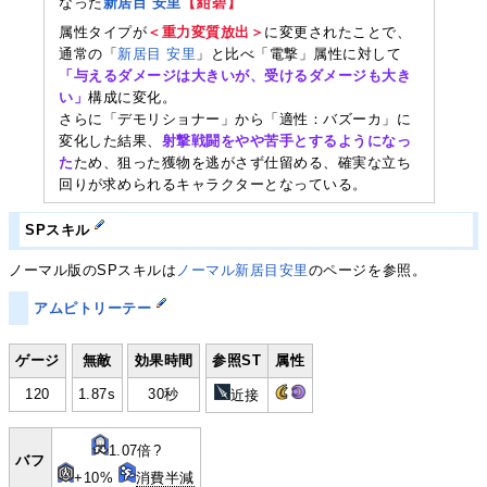
なった
新居目 安里
【
紺碧
】
属性タイプが
＜重力変質放出＞
に変更されたことで、
通常の「
新居目 安里
」と比べ「電撃」属性に対して
「与えるダメージは大きいが、受けるダメージも大き
い」
構成に変化。
さらに「デモリショナー」から「適性：バズーカ」に
変化した結果、
射撃戦闘をやや苦手とするようになっ
た
ため、狙った獲物を逃がさず仕留める、確実な立ち
回りが求められるキャラクターとなっている。
SPスキル
ノーマル版のSPスキルは
ノーマル新居目安里
のページを参照。
アムピトリーテー
ゲージ
無敵
効果時間
参照ST
属性
120
1.87s
30秒
近接
1.07倍?
バフ
+10%
消費半減