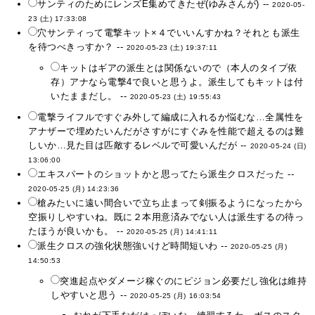
サンティのためにレンズE集めてきたぜ(ゆみさんが) --
2020-05-
23 (土) 17:33:08
穴サンティって電撃キット×４でいいんすかね？それとも派生
を待つべきっすか？ --
2020-05-23 (土) 19:37:11
キットはギアの派生とは関係ないので（本人のタイプ依
存）アナなら電撃4で良いと思うよ。派生してもキットは付
いたままだし。 --
2020-05-23 (土) 19:55:43
電撃ライフルですぐみ外して編成に入れるか悩むな…全属性を
アナザーで埋めたいんだがさすがにすぐみを性能で超えるのは難
しいか…見た目は匹敵するレベルで可愛いんだが --
2020-05-24 (日)
13:06:00
エキスパートのショットかと思ってたら派生クロスだった --
2020-05-25 (月) 14:23:36
槍みたいに遠い間合いで立ち止まって剣振るようになったから
空振りしやすいね。既に２本用意済みでない人は派生するの待っ
たほうが良いかも。 --
2020-05-25 (月) 14:41:11
派生クロスの強化状態強いけど時間短いわ --
2020-05-25 (月)
14:50:53
突進起点やダメージ稼ぐのにピジョン必要だし強化は維持
しやすいと思う --
2020-05-25 (月) 16:03:54