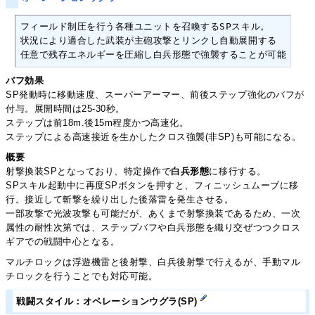
フィールド制圧を行う各種ユニットを召喚するSPスキル。

状況により適合した武装が主砲攻撃とリンクし自動展開する

任意で残存エネルギーを圧縮し白兵形態で強襲することが可能
バフ効果
SP発動時に移動速度、スーパーアーマー、前後ステップ強化のバフが
付与。展開時間は25-30秒。
ステップは前18m.後15m程度かつ高速化。
ステップによる高速接近を生かしたクロス強襲(非SP)も可能になる。
概要
射撃換装SPとなっており、特定操作で
白兵形態
に移行する。
SPスキル起動中に再度SPボタンを押すと、フィニッシュムーブに移
行。接近して斬撃を繰り出した後落雷を発生させる。
一部攻撃で光波攻撃も可能だが、あくまで射撃換装であるため、一次
属性の耐性次第では、ステップバフや白兵形態を織り交ぜつつクロス
ギアでの戦闘中心となる。
マルチロックは浮遊機雷と後射撃、白兵後射撃で行えるが、手動マル
チロックを行うことでも対応可能。
戦闘スタイル：オペレーションウグラ(SP)