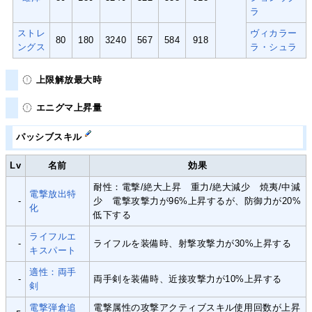
ラ
ストレ
ヴィカラー
80
180
3240
567
584
918
ングス
ラ・シュラ
上限解放最大時
エニグマ上昇量
パッシブスキル
Lv
名前
効果
耐性：電撃/絶大上昇 重力/絶大減少 焼夷/中減
電撃放出特
-
少 電撃攻撃力が96%上昇するが、防御力が20%
化
低下する
ライフルエ
-
ライフルを装備時、射撃攻撃力が30%上昇する
キスパート
適性：両手
-
両手剣を装備時、近接攻撃力が10%上昇する
剣
電撃弾倉追
電撃属性の攻撃アクティブスキル使用回数が上昇