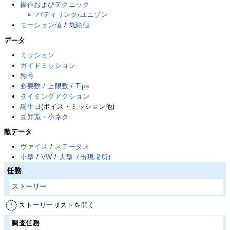
操作およびテクニック
バディリンク/ユニゾン
モーション値
/
気絶値
データ
ミッション
ガイドミッション
称号
必要数 / 上限数 / Tips
タイミングアクション
誕生日
(ボイス・ミッション他)
豆知識・小ネタ
敵データ
ヴァイス
/
ステータス
小型
/
VW
/
大型
（
出現場所
）
任務
ストーリー
ストーリーリストを開く
調査任務