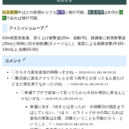
後退射撃
白兵形態
中はどの状態からでも
斬撃
に移行可能。
後退射撃
は矢印が
緑
色
であれば移行可能。
フィニッシュムーブ
52m程度前進後、切り上げ衝撃波(20m、始動70)、跳躍後に刺突衝撃波
(20m)と同時に巨大剣投擲(ダメージなし)、落雷による範囲攻撃(半径5-
10m以上.始動55-60)
コメント
そろそろ派生追加の時期っすかね --
2020-05-21 (木) 08:29:32
数日前に派生ククリラフレとか言う両手とか言ってる人居たけ
どまだ派生来てなかったのね… --
2020-05-21 (木) 08:51:17
来週アプデで追加って言ってたから今日か明日に来るんじ
ゃないかな --
2020-05-21 (木) 09:45:11
来週に出す…!出すとは言ったが…今回曜日の指定まで
はしていない。つまり…ピラミッドがその気になれば
派生の実装は土曜、日曜ということも可能だろう…と
いうこと…! --
2020-05-21 (木) 09:51:51