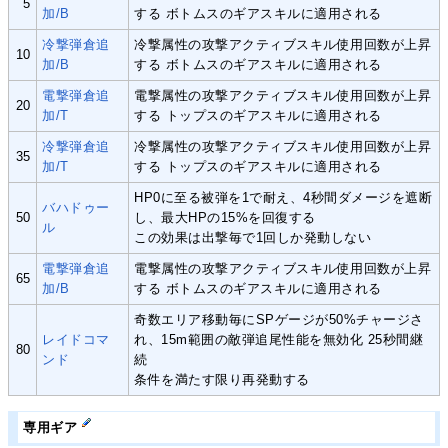
5
加/B
する ボトムスのギアスキルに適用される
冷撃弾倉追
冷撃属性の攻撃アクティブスキル使用回数が上昇
10
加/B
する ボトムスのギアスキルに適用される
電撃弾倉追
電撃属性の攻撃アクティブスキル使用回数が上昇
20
加/T
する トップスのギアスキルに適用される
冷撃弾倉追
冷撃属性の攻撃アクティブスキル使用回数が上昇
35
加/T
する トップスのギアスキルに適用される
HP0に至る被弾を1で耐え、4秒間ダメージを遮断
バハドゥー
50
し、最大HPの15%を回復する
ル
この効果は出撃毎で1回しか発動しない
電撃弾倉追
電撃属性の攻撃アクティブスキル使用回数が上昇
65
加/B
する ボトムスのギアスキルに適用される
奇数エリア移動毎にSPゲージが50%チャージさ
レイドコマ
れ、15m範囲の敵弾追尾性能を無効化 25秒間継
80
ンド
続
条件を満たす限り再発動する
専用ギア