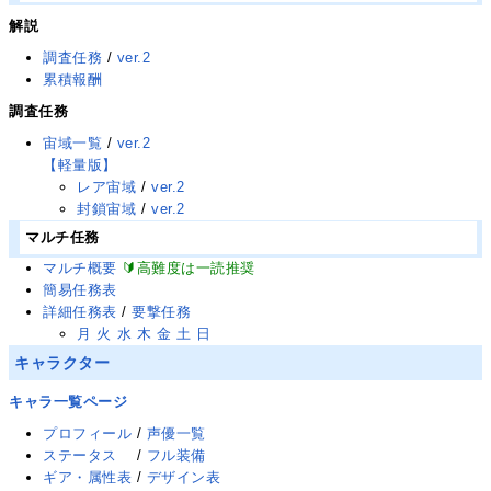
解説
調査任務
/
ver.2
累積報酬
調査任務
宙域一覧
/
ver.2
【軽量版】
レア宙域
/
ver.2
封鎖宙域
/
ver.2
マルチ任務
マルチ概要
🔰高難度は一読推奨
簡易任務表
詳細任務表
/
要撃任務
月
火
水
木
金
土
日
キャラクター
キャラ一覧ページ
プロフィール
/
声優一覧
ステータス
/
フル装備
ギア・属性表
/
デザイン表