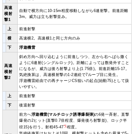
高速
自動で横方向に10-15m程度移動しながら6連射撃。前進距離
横射
3m。威力は立ち射撃並み。
撃1
上
前進射撃
横
高速横2。高速横1と同じ方向のみ
下
浮遊機雷
斜め方向へ回り込むように前進しつつ、左から右へばら撒く
ように6連射(シングルロック)。距離によっては数発外すこと
高速
になるが、威力は後ろ射撃より上(1.75倍)。前進距離15-17。
横射
気絶換算は、高速横射撃の1-2連続で7ループ目に発生。
撃2
浮遊機雷経由での再チャージCS狙いの起点(始動75)として扱
いやすい。
上
前進射撃
下
後退射撃
前方へ
浮遊機雷(マルチロック誘導爆裂弾)
の6発一斉射。直撃
爆発の2ヒット(直撃0.7倍程度、爆発後ろ射撃並)、ロック半
*1
径15)を行う。射程45-47
程度。
気絶値換算はおおよそ10回、横射撃ヒットも含めた最速で5-