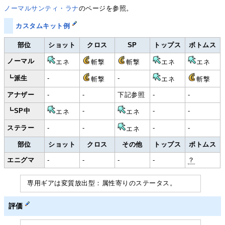
ノーマルサンティ・ラナ
のページを参照。
カスタムキット例
部位
ショット
クロス
SP
トップス
ボトムス
ノーマル
エネ
斬撃
斬撃
エネ
エネ
┗派生
-
-
斬撃
エネ
斬撃
アナザー
-
-
下記参照
-
-
┗SP中
-
-
-
エネ
エネ
ステラー
-
-
-
-
エネ
部位
ショット
クロス
その他
トップス
ボトムス
エニグマ
-
-
-
-
？
専用ギアは変質放出型：属性寄りのステータス。
評価