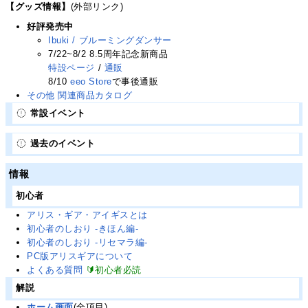
【グッズ情報】
(外部リンク)
好評発売中
Ibuki / ブルーミングダンサー
7/22~8/2 8.5周年記念新商品
特設ページ
/
通販
8/10
eeo Store
で事後通販
その他 関連商品カタログ
常設イベント
過去のイベント
情報
初心者
アリス・ギア・アイギスとは
初心者のしおり -きほん編-
初心者のしおり -リセマラ編-
PC版アリスギアについて
よくある質問
🔰初心者必読
解説
ホーム画面
(全項目)