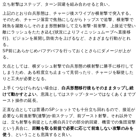
立ち射撃はステップ、ターン回避を組み合わせると良い。
上記のとおり白兵形態は、チャージ後スワイプか横射撃で突入する。
そのため、チャージ落雷で焦熱にしながらトップスで追撃、横射撃で
雑魚を蹴散らしそのまま形態解除して立ち射撃･前射撃、上接近で堅い
敵にラッシュをたたき込む(状況によりフィニッシュムーブへ直接移
行)、ピジョンを展開し防衛力を上げるなど、さまざまな行動がとれ
る。
SP前にあらかじめバフデバフを行っておくとさらにダメージが上が
る。
欠点としては、横ダッシュ射撃で白兵形態の横射撃に勝手に移行して
しまうため、ある程度立ち止まって見切ったり、チャージを駆使した
りと工夫が必要となる。
上手くつなげられない場合は、
白兵形態移行後もそのままタップし続
けて動かすとよい
。意識としてはステップ･ターンではなくあくまでブ
ースト操作の延長。
正直な点としては普通のSPショットでも十分立ち回れるので、接近が
必要なら前進射撃(連撃)か前ステップ、前ブースト射撃。それ以外で
は、立ち射撃を前提とした横白兵1での部分的回避、機雷での集団迎撃
という具合に、
距離を取る前提で必要に応じて前進しない攻撃のみを
使う
、ということも意識すると良い。