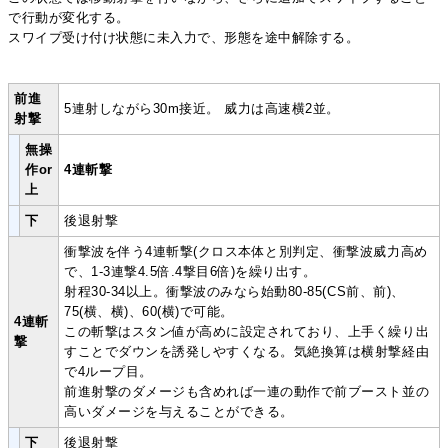
で行動が変化する。
スワイプ受け付け状態に未入力で、形態を途中解除する。
前進
5連射しながら30m接近。 威力は高速横2並。
射撃
無操
作or
4連斬撃
上
下
後退射撃
衝撃波を伴う4連斬撃(クロス本体と別判定、衝撃波威力高め
で、1-3連撃4.5倍.4撃目6倍)を繰り出す。
射程30-34以上。衝撃波のみなら始動80-85(CS前、前)、
75(横、横)、60(横)で可能。
4連斬
この斬撃はスタン値が高めに設定されており、上手く繰り出
撃
すことでダウンを誘発しやすくなる。気絶換算は横射撃経由
で4ループ目。
前進射撃のダメージも含めれば一連の動作で前ブースト並の
高いダメージを与えることができる。
下
後退射撃