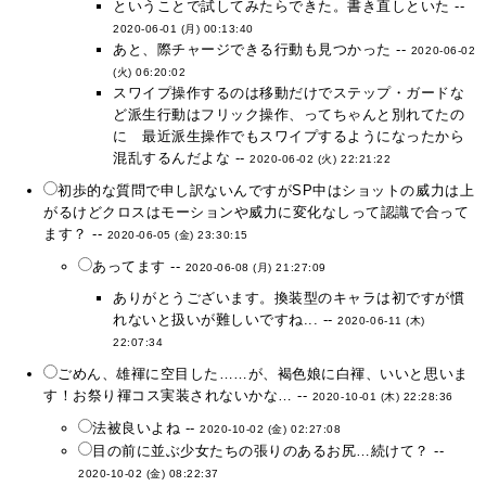
ということで試してみたらできた。書き直しといた --
2020-06-01 (月) 00:13:40
あと、際チャージできる行動も見つかった --
2020-06-02
(火) 06:20:02
スワイプ操作するのは移動だけでステップ・ガードな
ど派生行動はフリック操作、ってちゃんと別れてたの
に 最近派生操作でもスワイプするようになったから
混乱するんだよな --
2020-06-02 (火) 22:21:22
初歩的な質問で申し訳ないんですがSP中はショットの威力は上
がるけどクロスはモーションや威力に変化なしって認識で合って
ます？ --
2020-06-05 (金) 23:30:15
あってます --
2020-06-08 (月) 21:27:09
ありがとうございます。換装型のキャラは初ですが慣
れないと扱いが難しいですね... --
2020-06-11 (木)
22:07:34
ごめん、雄褌に空目した……が、褐色娘に白褌、いいと思いま
す！お祭り褌コス実装されないかな… --
2020-10-01 (木) 22:28:36
法被良いよね --
2020-10-02 (金) 02:27:08
目の前に並ぶ少女たちの張りのあるお尻…続けて？ --
2020-10-02 (金) 08:22:37