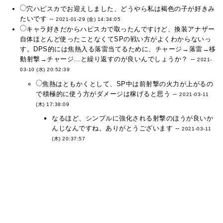
穴ハピスカでお迎えしました、どうやら私は褐色の子が好きみ
たいです --
2021-01-29 (金) 14:34:05
キャラ好きだからハピスカで取ったんですけど、換装アナザー
自体ほとんど使ったことなくてSPの戦い方がよくわからないっ
す。DPS的には焦熱入る落雷当てるために、チャージ→落雷→移
動射撃→チャージ…と繰り返すのが良いんでしょうか？ --
2021-
03-10 (水) 20:52:39
焦熱はともかくとして、SP中は前射撃の火力が上がるの
で積極的に使う方がダメージは稼げると思う --
2021-03-11
(木) 17:38:09
なるほど、シンプルに強化される射撃のほうが良いか
んじなんですね。ありがとうございます --
2021-03-11
(木) 20:37:57