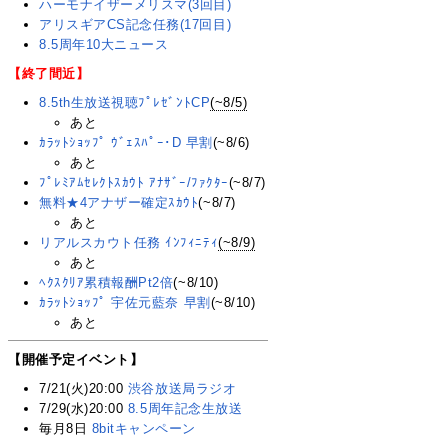
ハーモナイザーメリスマ(3回目)
アリスギアCS記念任務(17回目)
8.5周年10大ニュース
【終了間近】
8.5th生放送視聴ﾌﾟﾚｾﾞﾝﾄCP
(~8/5)
あと
ｶﾗｯﾄｼｮｯﾌﾟ ｳﾞｪｽﾊﾟｰ･D 早割
(~8/6)
あと
ﾌﾟﾚﾐｱﾑｾﾚｸﾄｽｶｳﾄ ｱﾅｻﾞｰ/ﾌｧｸﾀｰ
(~8/7)
無料★4アナザー確定ｽｶｳﾄ
(~8/7)
あと
リアルスカウト任務 ｲﾝﾌｨﾆﾃｨ
(~8/9)
あと
ﾍｸｽｸﾘｱ累積報酬Pt2倍
(~8/10)
ｶﾗｯﾄｼｮｯﾌﾟ 宇佐元藍奈 早割
(~8/10)
あと
【開催予定イベント】
7/21(火)20:00
渋谷放送局ラジオ
7/29(水)20:00
8.5周年記念生放送
毎月8日
8bitキャンペーン