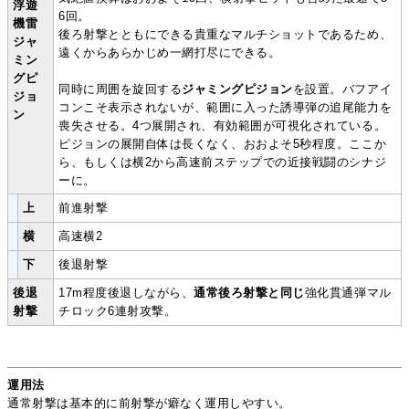
浮遊
6回。
機雷
後ろ射撃とともにできる貴重なマルチショットであるため、
ジャ
遠くからあらかじめ一網打尽にできる。
ミン
グピ
同時に周囲を旋回する
ジャミングピジョン
を設置。バフアイ
ジョ
コンこそ表示されないが、範囲に入った誘導弾の追尾能力を
ン
喪失させる。4つ展開され、有効範囲が可視化されている。
ピジョンの展開自体は長くなく、おおよそ5秒程度。ここか
ら、もしくは横2から高速前ステップでの近接戦闘のシナジ
ーに。
上
前進射撃
横
高速横2
下
後退射撃
後退
17m程度後退しながら、
通常後ろ射撃と同じ
強化貫通弾マル
射撃
チロック6連射攻撃。
運用法
通常射撃は基本的に前射撃が癖なく運用しやすい。