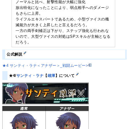
ノーマルと比べ、射撃性能が大幅に強化
放出特化になったことにより、弱点相手へのダメージ
もさらに上昇。
ライフルエキスパートであるため、小型ヴァイスの殲
滅能力が大きく上昇したと言えるだろう。
一方の両手剣補正は下がり、ステップ強化も行われな
いので、大型ヴァイスの対処はSPスキルが主軸となる
だろう。
公式解説
★4 サンティ・ラナ＜アナザー＞_戦闘ムービー>
★4/
サンティ・ラナ
【
雄渾
】について