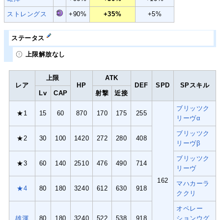
ストレングス
+90%
+35%
+5%
ステータス
上限解放なし
上限
ATK
レア
HP
DEF
SPD
SPスキル
Lv
CAP
射撃
近接
ブリッツク
★1
15
60
870
170
175
255
リーヴα
ブリッツク
★2
30
100
1420
272
280
408
リーヴβ
ブリッツク
★3
60
140
2510
476
490
714
リーヴ
162
マハカーラ
★4
80
180
3240
612
630
918
ククリ
オペレー
雄渾
80
180
3240
522
538
918
ションウグ