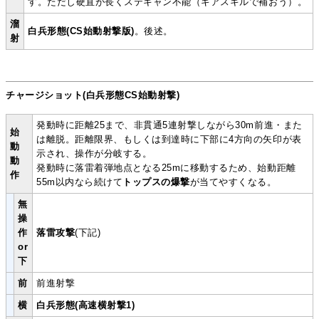
す。ただし硬直が長くステキャン不能（ギアスキルで補おう）。
溜
白兵形態(CS始動射撃版)
。後述。
射
チャージショット(白兵形態CS始動射撃)
発動時に距離25まで、非貫通5連射撃しながら30m前進・また
始
は離脱。距離限界、もしくは到達時に下部に4方向の矢印が表
動
示され、操作が分岐する。
動
発動時に落雷着弾地点となる25mに移動するため、始動距離
作
55m以内なら続けて
トップスの爆撃
が当てやすくなる。
無
操
作
落雷攻撃
(下記)
or
下
前
前進射撃
横
白兵形態(高速横射撃1)