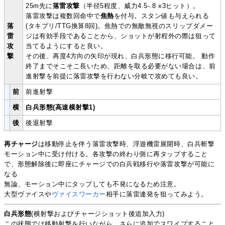
25m先に
落雷攻撃
（半径5程度、威力4.5-.8 x3ヒット）。
落雷攻撃は複数回命中で
焦熱
を付与。スタン値も与えられる
落
(タキプリ/TTG換算8回)。焦熱での無敵無視のスリップダメー
雷
ジは有効手段であることから、ショットが射程外の際は狙って
攻
当てるようにすると良い。
撃
その後、再度4方向の矢印が現れ、白兵形態に移行可能。 動作
終了までそこそこ長いため、距離を取る必要がない場合は、前
進射撃を前提に落雷攻撃を行わない分岐で攻めても良い。
前
前進射撃
横
白兵形態(高速横射撃1)
後
後退射撃
再チャージ
は移動停止を伴う落雷攻撃時、浮遊機雷展開時、白兵斬撃
モーション中に受け付ける。各攻撃の終わり側に再タップすること
で、形態解除後に即座にチャージでの白兵戦移行や落雷攻撃が可能に
なる
無論、モーション中にタップしても不発になるため注意。
大型ヴァイスや
ヴァイスワーカー
相手に落雷連発を狙ってみよう。
白兵形態
(横射撃およびチャージショット後追加入力)
この状態では移動射撃を行いながら、さらに追加でスワイプすること