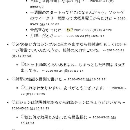
日曜じゃ再来週になるのでは？ --
2020-05-21 (木)
09:55:20
一週間のスタートってどこになるんだろう。ソシャゲ
のウィークリー報酬って大概月曜日からだけど --
2020-
05-22 (金) 09:40:03
全然来なかったわ --
枝
?
2020-05-22 (金) 15:47:29
月曜…だとさ…… --
2020-05-23 (土) 16:59:15
SPの使い方はシンプルに火力を出すなら前射連打もしくはチャ
ージ落雷でいいんだろうか。前射の火力すごいね。 --
2020-05-21
(木) 12:42:50
1ヒット3500くらいあるよね…ちょっとした格闘より火力
出してる。 --
2020-05-24 (日) 07:19:17
射撃の性能を目測で書いた --
2020-05-22 (金) 10:59:29
これはわかりやすい。ありがとうございます。 --
2020-05-
22 (金) 12:18:55
ピジョンは誘導性能あるから雑魚チラシにちょうどいいかも --
2020-05-22 (金) 15:24:33
他に何か効果とかあったら報告頼む --
2020-05-22 (金)
15:24:54