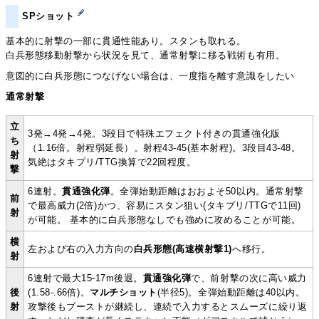
SPショット
基本的に射撃の一部に貫通性能あり。スタンも取れる。
白兵形態移動射撃から状況を見て、通常射撃に移る戦術も有用。
意図的に白兵形態につなげない場合は、一度指を離す意識をしたい
通常射撃
立
3発→4発→4発。3段目で特殊エフェクト付きの貫通強化版
ち
（1.16倍。射程弱延長）。射程43-45(基本射程)。3段目43-48。
射
気絶はタキプリ/TTG換算で22回程度。
撃
6連射。
貫通強化弾
。全弾始動距離はおおよそ50以内。通常射撃
前
で最高威力(2倍)かつ、容易にスタン狙い(タキプリ/TTGで11回)
射
が可能。 基本的に白兵形態なしでも強めに攻めることが可能。
横
左および右の入力方向の
白兵形態(高速横射撃1)
へ移行。
射
6連射で最大15-17m後退。
貫通強化弾
で、前射撃の次に高い威力
後
(1.58-.66倍)。
マルチショット
(半径5)。全弾始動距離は40以内。
射
攻撃後もブーストが継続し、連続で入力するとスムーズに繰り返