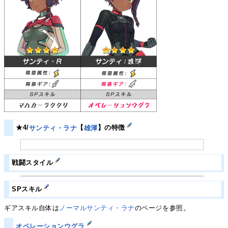
★4/
サンティ・ラナ
【
雄渾
】の特徴
戦闘スタイル
SPスキル
ギアスキル自体は
ノーマルサンティ・ラナ
のページを参照。
オペレーションウグラ