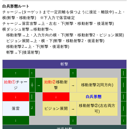
白兵形態ルート
チャージ→(ターゲットまで一定距離を保つように接近・離脱中)→上・
横(斬撃・移動射撃) ※下入力で落雷確定
チャージ→落雷攻撃→上・左右・下(斬撃・移動射撃・後退射撃)
横ダッシュ射撃→移動射撃へ
移動射撃→上・入力方向の横・下(斬撃・移動射撃2・ピジョン展開)
ピジョン展開→上・横・下(斬撃・移動射撃2・後退射撃)
移動射撃2→上・下(斬撃・後退射撃)
斬撃→下(後退射撃)
斬撃
↑
↑
↑
│
始動①
チャー
始動②
移動射
┼
→
→
移動射撃2(同方向)
│
ジ
撃
↓
│
↓
白兵形態
│
移動射撃②(左右両方
落雷
┘
ピジョン展開
→
│
可)
↓
↓
↓