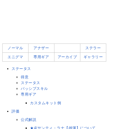
ノーマル
アナザー
ステラー
エニグマ
専用ギア
アーカイブ
ギャラリー
ステータス
得意
ステータス
パッシブスキル
専用ギア
カスタムキット例
評価
公式解説
★4/サンティ・ラナ【雄渾】について