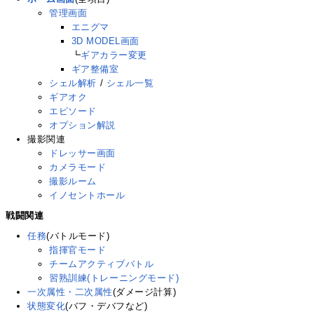
管理画面
エニグマ
3D MODEL画面
┗
ギアカラー変更
ギア整備室
シェル解析
/
シェル一覧
ギアオク
エピソード
オプション解説
撮影関連
ドレッサー画面
カメラモード
撮影ルーム
イノセントホール
戦闘関連
任務
(バトルモード)
指揮官モード
チームアクティブバトル
習熟訓練(トレーニングモード)
一次属性・二次属性
(ダメージ計算)
状態変化
(バフ・デバフなど)