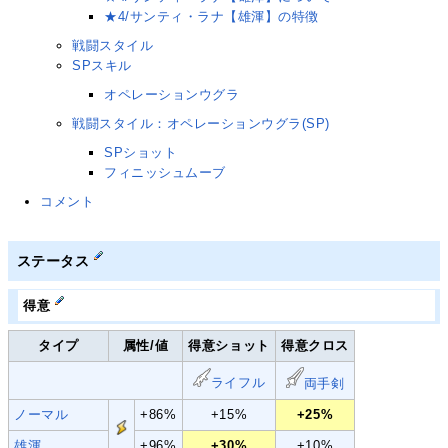
★4/サンティ・ラナ【雄渾】の特徴
戦闘スタイル
SPスキル
オペレーションウグラ
戦闘スタイル：オペレーションウグラ(SP)
SPショット
フィニッシュムーブ
コメント
ステータス
得意
タイプ
属性/値
得意ショット
得意クロス
ライフル
両手剣
ノーマル
+86%
+15%
+25%
雄渾
+96%
+30%
+10%