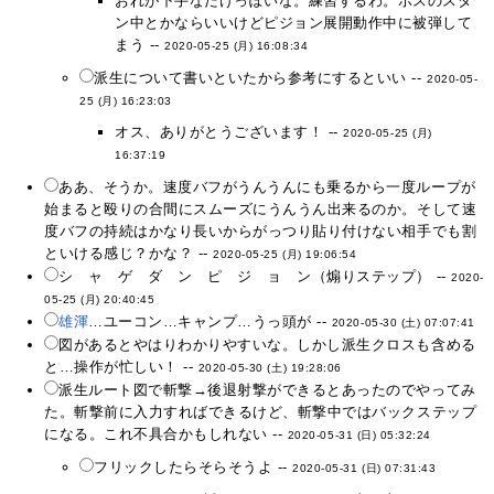
おれが下手なだけっぽいな。練習するわ。ボスのスタ
ン中とかならいいけどピジョン展開動作中に被弾して
まう --
2020-05-25 (月) 16:08:34
派生について書いといたから参考にするといい --
2020-05-
25 (月) 16:23:03
オス、ありがとうございます！ --
2020-05-25 (月)
16:37:19
ああ、そうか。速度バフがうんうんにも乗るから一度ループが
始まると殴りの合間にスムーズにうんうん出来るのか。そして速
度バフの持続はかなり長いからがっつり貼り付けない相手でも割
といける感じ？かな？ --
2020-05-25 (月) 19:06:54
シ ャ ゲ ダ ン ピ ジ ョ ン（煽りステップ） --
2020-
05-25 (月) 20:40:45
雄渾
…ユーコン…キャンプ…うっ頭が --
2020-05-30 (土) 07:07:41
図があるとやはりわかりやすいな。しかし派生クロスも含める
と…操作が忙しい！ --
2020-05-30 (土) 19:28:06
派生ルート図で斬撃→後退射撃ができるとあったのでやってみ
た。斬撃前に入力すればできるけど、斬撃中ではバックステップ
になる。これ不具合かもしれない --
2020-05-31 (日) 05:32:24
フリックしたらそらそうよ --
2020-05-31 (日) 07:31:43