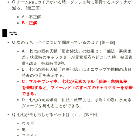
Q.チーム内にガイアがいる時、ダッシュ時に消費するスタミナが
減る。 [第三回]
A：不正解
B：正解
七七
Q.次のうち、七七について間違っているのは？ [第一回]
A：七七の固有天賦「延命妙法」の効果は：「仙法・寒病鬼
差」状態時のキャラクターが元素反応を起こした時、被回復
量+20％、持続時間8秒。
B：七七の固有天賦「往事記憶」はミニマップで周囲の璃月
特産の位置を表示する。
C：マルチプレイ中、七七が元素スキル「仙法・寒病鬼差」
を発動すると、フィールド上のすべてのキャラクターを治療
できる。
D：七七の元素爆発「仙法・救苦度厄」は近くの敵に氷元素
ダメージを与えることができる。
Q.七七が最も欲しがるペットは（）。 [第三回]
ウサギ
亀
スライム