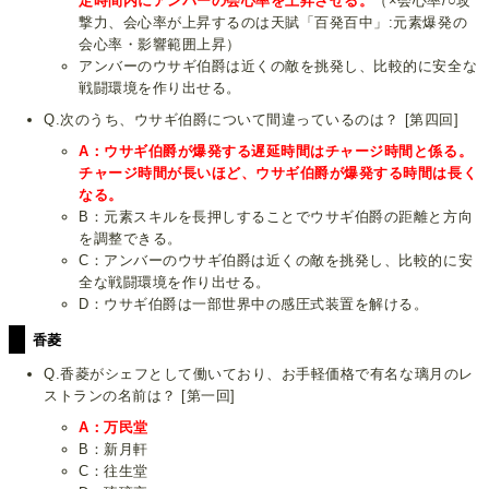
定時間内にアンバーの会心率を上昇させる。
（×会心率/○攻
撃力、会心率が上昇するのは天賦「百発百中」:元素爆発の
会心率・影響範囲上昇）
アンバーのウサギ伯爵は近くの敵を挑発し、比較的に安全な
戦闘環境を作り出せる。
Q.次のうち、ウサギ伯爵について間違っているのは？ [第四回]
A：ウサギ伯爵が爆発する遅延時間はチャージ時間と係る。
チャージ時間が長いほど、ウサギ伯爵が爆発する時間は長く
なる。
B：元素スキルを長押しすることでウサギ伯爵の距離と方向
を調整できる。
C：アンバーのウサギ伯爵は近くの敵を挑発し、比較的に安
全な戦闘環境を作り出せる。
D：ウサギ伯爵は一部世界中の感圧式装置を解ける。
香菱
Q.香菱がシェフとして働いており、お手軽価格で有名な璃月のレ
ストランの名前は？ [第一回]
A：万民堂
B：新月軒
C：往生堂