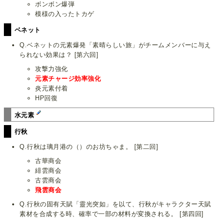
ボンボン爆弾
模様の入ったトカゲ
ベネット
Q.ベネットの元素爆発「素晴らしい旅」がチームメンバーに与え
られない効果は？ [第六回]
攻撃力強化
元素チャージ効率強化
炎元素付着
HP回復
水元素
行秋
Q.行秋は璃月港の（）のお坊ちゃま。 [第二回]
古華商会
緋雲商会
古雲商会
飛雲商会
Q.行秋の固有天賦「靈光突如」を以て、行秋がキャラクター天賦
素材を合成する時、確率で一部の材料が変換される。 [第四回]