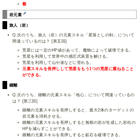
貉
岩元素
旅人（岩）
Q.次のうち、旅人（岩）の元素スキル「星落としの剣」について
間違っているのは？ [第五回]
荒星には一定のHP値があって、魔物によって破壊できる。
荒星を利用して世界中の感圧式装置を解ける。
荒星を利用して山や崖などに登れる。
元素スキルを長押しして荒星をもう1つの荒星に重ねること
ができる。
鍾離
Q.次のうち、鍾離の元素スキル「地心」について間違っているの
は？ [第三回]
鍾離の元素スキルを長押しすると、最大2体のターゲットの
岩元素を消耗させる。
鍾離の元素スキルを長押しすると無相の岩が生成した岩柱の
HPを減らすことができる。
鍾離の元素スキルを長押しすると鉱石を破壊できる。