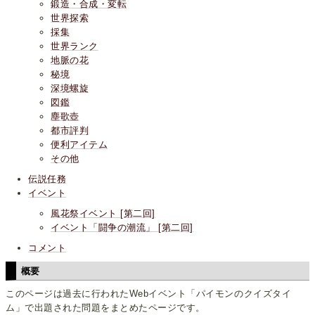
鍛造・合成・変転
世界探索
採集
世界ランク
地脈の花
秘境
深境螺旋
図鑑
塵歌壺
都市評判
便利アイテム
その他
伝説任務
イベント
風花祭イベント [第二回]
イベント「闘争の潮流」 [第二回]
コメント
概要
このページは過去に行われたWebイベント「パイモンのクイズタイ
ム」で出題された問題をまとめたページです。