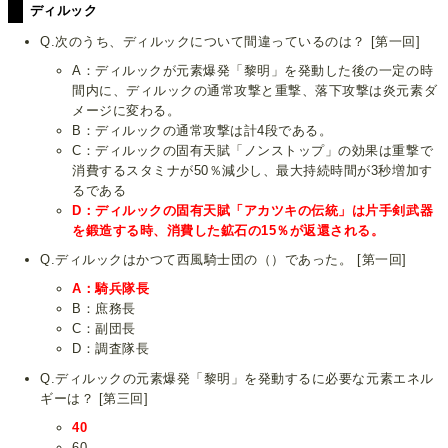
ディルック
Q.次のうち、ディルックについて間違っているのは？ [第一回]
A：ディルックが元素爆発「黎明」を発動した後の一定の時
間内に、ディルックの通常攻撃と重撃、落下攻撃は炎元素ダ
メージに変わる。
B：ディルックの通常攻撃は計4段である。
C：ディルックの固有天賦「ノンストップ」の効果は重撃で
消費するスタミナが50％減少し、最大持続時間が3秒増加す
るである
D：ディルックの固有天賦「アカツキの伝統」は片手剣武器
を鍛造する時、消費した鉱石の15％が返還される。
Q.ディルックはかつて西風騎士団の（）であった。 [第一回]
A：騎兵隊長
B：庶務長
C：副団長
D：調査隊長
Q.ディルックの元素爆発「黎明」を発動するに必要な元素エネル
ギーは？ [第三回]
40
60