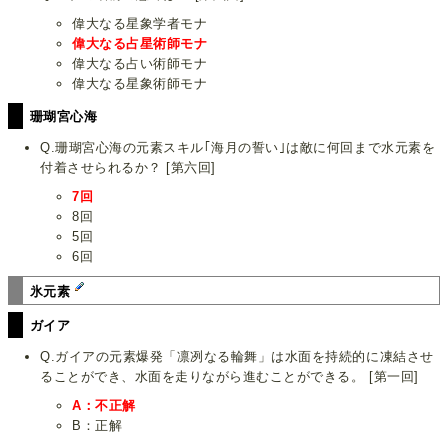
偉大なる星象学者モナ
偉大なる占星術師モナ
偉大なる占い術師モナ
偉大なる星象術師モナ
珊瑚宮心海
Q.珊瑚宮心海の元素スキル｢海月の誓い｣は敵に何回まで水元素を
付着させられるか？ [第六回]
7回
8回
5回
6回
氷元素
ガイア
Q.ガイアの元素爆発「凛冽なる輪舞」は水面を持続的に凍結させ
ることができ、水面を走りながら進むことができる。 [第一回]
A：不正解
B：正解