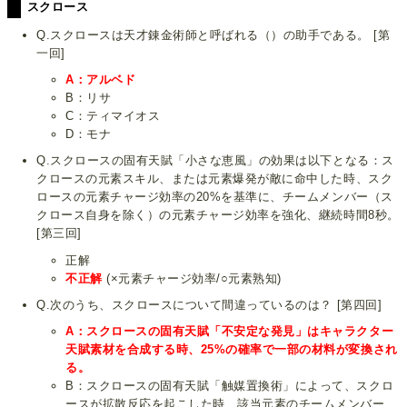
スクロース
Q.スクロースは天才錬金術師と呼ばれる（）の助手である。 [第
一回]
A：アルベド
B：リサ
C：ティマイオス
D：モナ
Q.スクロースの固有天賦「小さな恵風」の効果は以下となる：ス
クロースの元素スキル、または元素爆発が敵に命中した時、スク
ロースの元素チャージ効率の20%を基準に、チームメンバー（ス
クロース自身を除く）の元素チャージ効率を強化、継続時間8秒。
[第三回]
正解
不正解
(×元素チャージ効率/○元素熟知)
Q.次のうち、スクロースについて間違っているのは？ [第四回]
A：スクロースの固有天賦「不安定な発見」はキャラクター
天賦素材を合成する時、25%の確率で一部の材料が変換され
る。
B：スクロースの固有天賦「触媒置換術」によって、スクロ
ースが拡散反応を起こした時、該当元素のチームメンバー