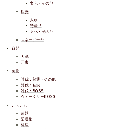
文化・その他
稲妻
人物
特産品
文化・その他
スネージナヤ
戦闘
天賦
元素
魔物
討伐：普通・その他
討伐：精鋭
討伐：BOSS
ウィークリーBOSS
システム
武器
聖遺物
料理