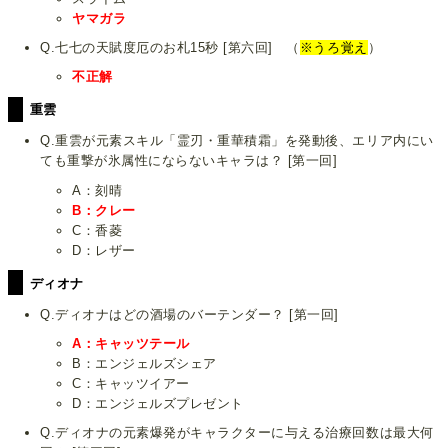
ヤマガラ
Q.七七の天賦度厄のお札15秒 [第六回] （
※うろ覚え
）
不正解
重雲
Q.重雲が元素スキル「霊刃・重華積霜」を発動後、エリア内にい
ても重撃が氷属性にならないキャラは？ [第一回]
A：刻晴
B：クレー
C：香菱
D：レザー
ディオナ
Q.ディオナはどの酒場のバーテンダー？ [第一回]
A：キャッツテール
B：エンジェルズシェア
C：キャッツイアー
D：エンジェルズプレゼント
Q.ディオナの元素爆発がキャラクターに与える治療回数は最大何