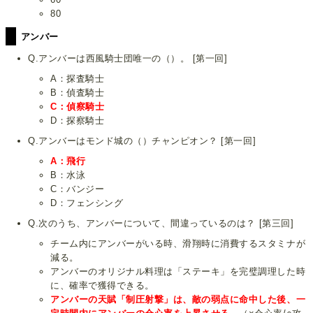
80
アンバー
Q.アンバーは西風騎士団唯一の（）。 [第一回]
A：探査騎士
B：偵査騎士
C：偵察騎士
D：探察騎士
Q.アンバーはモンド城の（）チャンピオン？ [第一回]
A：飛行
B：水泳
C：バンジー
D：フェンシング
Q.次のうち、アンバーについて、間違っているのは？ [第三回]
チーム内にアンバーがいる時、滑翔時に消費するスタミナが
減る。
アンバーのオリジナル料理は「ステーキ」を完璧調理した時
に、確率で獲得できる。
アンバーの天賦「制圧射撃」は、敵の弱点に命中した後、一