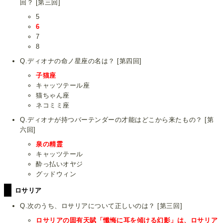
回？ [第三回]
5
6
7
8
Q.ディオナの命ノ星座の名は？ [第四回]
子猫座
キャッツテール座
猫ちゃん座
ネコミミ座
Q.ディオナが持つバーテンダーの才能はどこから来たもの？ [第
六回]
泉の精霊
キャッツテール
酔っ払いオヤジ
グッドウィン
ロサリア
Q.次のうち、ロサリアについて正しいのは？ [第三回]
ロサリアの固有天賦「懺悔に耳を傾ける幻影」は、ロサリア