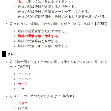
る。
（正しくは「敵に命中すると」）
丹火の印は煙緋が退場すると消失する。
丹火の印は煙緋の重撃ダメージをアップさせる。
丹火の印の継続時間中、煙緋のスタミナ消費を減少させる。
Q.次のうち、煙緋に「丹火の印」を付与できないのは？ [第四回]
煙緋の普通攻撃が敵に命中する。
煙緋の重撃が敵に命中する。
煙緋の元素爆発を発動する。
煙緋の元素スキルが敵に命中する。
クレー
Q.「騎士団で生きるための心得」は誰がクレーのために書いたも
の？ [第四回]
アルベド
アンバー
ガイア
リサ
Q.クレーの一番のお気に入りは？ [第六回]
ドドコ
四つ葉