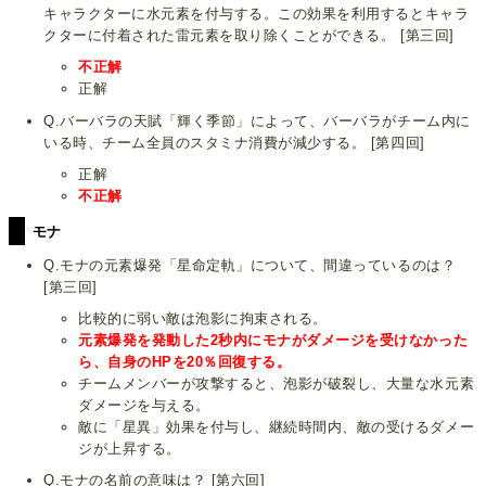
キャラクターに水元素を付与する。この効果を利用するとキャラ
クターに付着された雷元素を取り除くことができる。 [第三回]
不正解
正解
Q.バーバラの天賦「輝く季節」によって、バーバラがチーム内に
いる時、チーム全員のスタミナ消費が減少する。 [第四回]
正解
不正解
モナ
Q.モナの元素爆発「星命定軌」について、間違っているのは？
[第三回]
比較的に弱い敵は泡影に拘束される。
元素爆発を発動した2秒内にモナがダメージを受けなかった
ら、自身のHPを20％回復する。
チームメンバーが攻撃すると、泡影が破裂し、大量な水元素
ダメージを与える。
敵に「星異」効果を付与し、継続時間内、敵の受けるダメー
ジが上昇する。
Q.モナの名前の意味は？ [第六回]