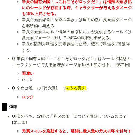
辛炎の固有天賦「…これこそがロックだ！」は情熱の薙ぎ払
いのシールドが存在する時、キャラクターが与えるダメージ
を15%上昇させる。
辛炎の元素爆発「反逆の弾き」は周囲の敵に炎元素ダメージ
を継続的に与える。
辛炎の元素スキル「情熱の薙ぎ払い」が提供するシールドは
炎元素ダメージに対して250%の吸収効果がある。
辛炎が防御系料理を完璧調理した時、確率で料理を2倍獲得
する。
Q.辛炎の固有天賦「…これこそがロックだ！」はシールド状態の
キャラクターが与える物理ダメージを15%上昇させる。 [第二回]
間違い
正しい
Q.辛炎は唯一の [第六回] （
※うろ覚え
）
ロック
煙緋
Q.次のうち、煙緋の「丹火の印」について間違っているのは？
[第三回]
元素スキルを発動すると、煙緋に最大数の丹火の印を付与す