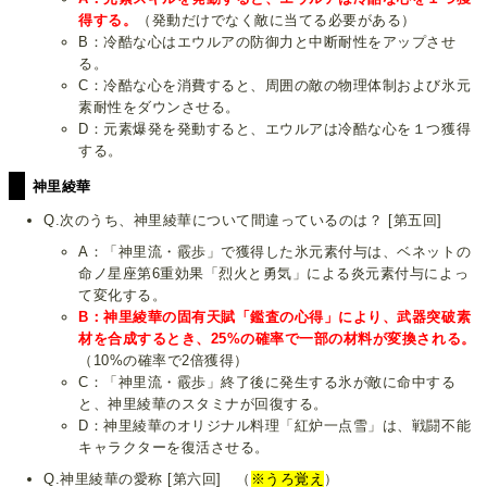
得する。
（発動だけでなく敵に当てる必要がある）
B：冷酷な心はエウルアの防御力と中断耐性をアップさせ
る。
C：冷酷な心を消費すると、周囲の敵の物理体制および氷元
素耐性をダウンさせる。
D：元素爆発を発動すると、エウルアは冷酷な心を１つ獲得
する。
神里綾華
Q.次のうち、神里綾華について間違っているのは？ [第五回]
A：「神里流・霰歩」で獲得した氷元素付与は、ベネットの
命ノ星座第6重効果「烈火と勇気」による炎元素付与によっ
て変化する。
B：神里綾華の固有天賦「鑑査の心得」により、武器突破素
材を合成するとき、25%の確率で一部の材料が変換される。
（10%の確率で2倍獲得）
C：「神里流・霰歩」終了後に発生する氷が敵に命中する
と、神里綾華のスタミナが回復する。
D：神里綾華のオリジナル料理「紅炉一点雪」は、戦闘不能
キャラクターを復活させる。
Q.神里綾華の愛称 [第六回] （
※うろ覚え
）