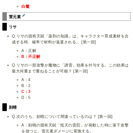
白鷺
雷元素
リサ
Q.リサの固有天賦「薬剤の知識」は、キャラクター育成素材を合
成する時、確率で材料が返還される。 [第一回]
A：正解
B：不正解
Q.リサの一部攻撃が魔物に「誘雷」効果を付与する。この効果は
最大何重まで重ねることが可能？ [第一回]
A：4
B：2
C：3
D：5
刻晴
Q.次のうち、刻晴について間違っているのは？ [第一回]
A：刻晴の固有天賦「抵天の雷罰」が発動した時に落下攻撃
を放つと、雷元素ダメージに変換する。