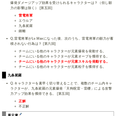
爆発ダメージアップ効果を受けられるキャラクターは？（但し願
力の影響は除く） [第五回]
雷電将軍
エウルア
九条裟羅
鍾離
Q,雷電将軍がLv.Maxになった後、次のうち、雷電将軍の願力が蓄
積されない行為は？ [第六回]
チームにいる他のキャラクターが元素爆発を発動する。
チームにいる他のキャラクターが元素オーブを獲得する。
チームにいる他のキャラクターが元素スキルを発動する。
チームにいる他のキャラクターが元素粒子を獲得する。
九条裟羅
Q.キャラクターを素早く切り替えることで、複数のチーム内キャ
ラクターが、九条裟羅の元素爆発「天狗呪雷・雷礫」による攻撃
力アップ効果を獲得できる。 [第五回]
正解
不正解
風元素