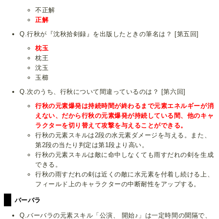
不正解
正解
Q.行秋が『沈秋拾剣録』を出版したときの筆名は？ [第五回]
枕玉
枕王
沈玉
玉櫛
Q.次のうち、行秋について間違っているのは？ [第六回]
行秋の元素爆発は持続時間が終わるまで元素エネルギーが消
えない、だから行秋の元素爆発が持続している間、他のキャ
ラクターを切り替えて攻撃を与えることができる。
行秋の元素スキルは2段の水元素ダメージを与える。また、
第2段の当たり判定は第1段より高い。
行秋の元素スキルは敵に命中しなくても雨すだれの剣を生成
できる。
行秋の雨すだれの剣は近くの敵に水元素を付着し続ける上、
フィールド上のキャラクターの中断耐性をアップする。
バーバラ
Q.バーバラの元素スキル「公演、 開始♪」は一定時間の聞隔で、