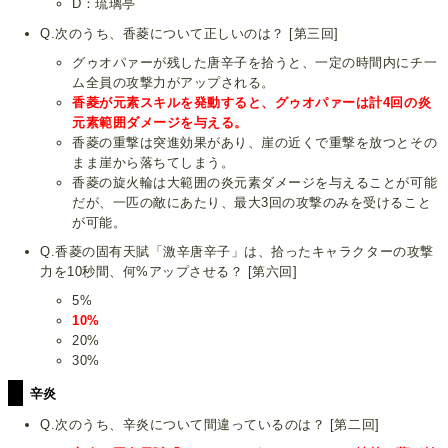
D：琉璃亭
Q.次のうち、香菱について正しいのは？ [第三回]
グゥオパァーが残した唐辛子を拾うと、一定の時間内にチ一
ム全員の攻撃力がアップされる。
香菱が元素スキルを発動すると、グゥオパァーは計4回の炎
元素範囲ダメージを与える。
香菱の重撃は突進効果があり、崖の近くで重撃を放つとその
まま崖から落ちてしまう。
香菱の旋火輪は大範囲の炎元素ダメージを与えることが可能
だが、一匹の敵にあたり、最大3回の攻撃のみを受けること
が可能。
Q.香菱の固有天賦「激辛唐辛子」は、拾ったキャラクターの攻撃
力を10秒間、何%アップさせる？ [第六回]
5%
10%
20%
30%
辛炎
Q.次のうち、辛炎について間違っているのは？ [第二回]