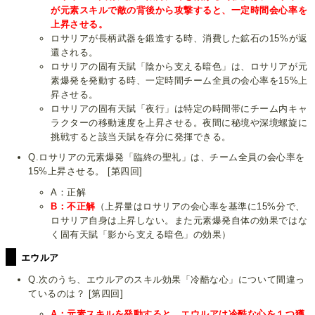
が元素スキルで敵の背後から攻撃すると、一定時間会心率を
上昇させる。
ロサリアが長柄武器を鍛造する時、消費した鉱石の15%が返
還される。
ロサリアの固有天賦「陰から支える暗色」は、ロサリアが元
素爆発を発動する時、一定時間チーム全員の会心率を15%上
昇させる。
ロサリアの固有天賦「夜行」は特定の時間帯にチーム内キャ
ラクターの移動速度を上昇させる。夜間に秘境や深境螺旋に
挑戦すると該当天賦を存分に発揮できる。
Q.ロサリアの元素爆発「臨終の聖礼」は、チーム全員の会心率を
15%上昇させる。 [第四回]
A：正解
B：不正解
（上昇量はロサリアの会心率を基準に15%分で、
ロサリア自身は上昇しない。また元素爆発自体の効果ではな
く固有天賦「影から支える暗色」の効果）
エウルア
Q.次のうち、エウルアのスキル効果「冷酷な心」について間違っ
ているのは？ [第四回]
A：元素スキルを発動すると、エウルアは冷酷な心を１つ獲