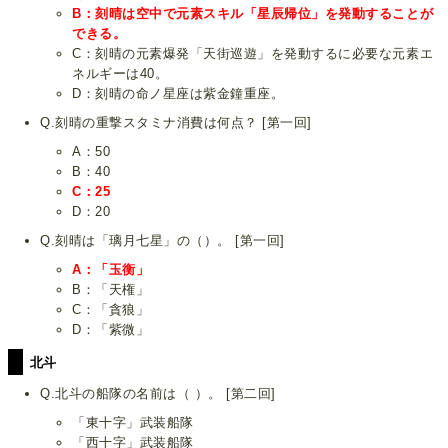
B：刻晴は空中で元素スキル「星辰帰位」を発動することが
できる。
C：刻晴の元素爆発「天街巡遊」を発動するに必要な元素エ
ネルギーは40。
D：刻晴の命ノ星座は紫金鐘重座。
Q.刻晴の重撃スタミナ消費は何点？ [第一回]
A：50
B：40
C：25
D：20
Q.刻晴は「璃月七星」の（）。 [第一回]
A：「玉衡」
B：「天権」
C：「貪狼」
D：「紫微」
北斗
Q.北斗の船隊の名前は（ ）。 [第二回]
「東十字」武装船隊
「西十字」武装船隊