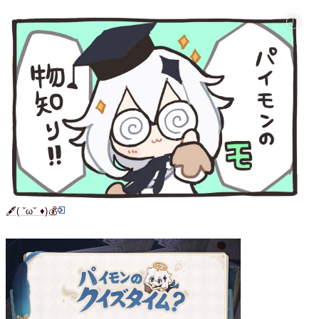
🖋( ˘ω˘ ♦︎)💰