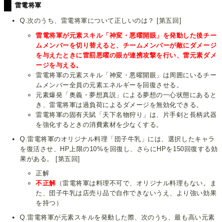
雷電将軍
Q.次のうち、雷電将軍について正しいのは？ [第五回]
雷電将軍が元素スキル「神変・悪曜開眼」を発動した後チー
ムメンバーを切り替えると、チームメンバーが敵にダメージ
を与えたときに雷罰悪曜の眼が連携攻撃を行い、雷元素ダメ
ージを与える。
雷電将軍の元素スキル「神変・悪曜開眼」は周囲にいるチー
ムメンバー全員の元素エネルギーを回復させる。
元素爆発「奥義・夢想真説」による夢想の一心状態にあると
き、雷電将軍は過負荷によるダメージを無効化できる。
雷電将軍の固有天賦「天下名物狩り」は、片手剣と長柄武器
を強化するときの消費素材を少なくする。
Q.雷電将軍のオリジナル料理「団子牛乳」には、選択したキャラ
を復活させ、HP上限の10%を回復し、さらにHPを150回復する効
果がある。 [第五回]
正解
不正解
（雷電将軍は料理不可で、オリジナル料理もない。ま
た、団子牛乳は店売り品で自作できないうえ、より強い効果
を持つ）
Q.雷電将軍が元素スキルを発動した際、次のうち、最も高い元素