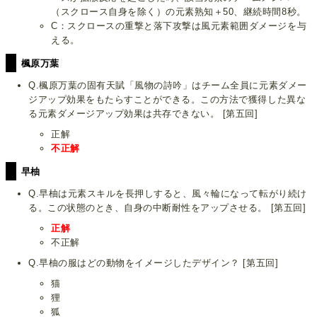
（スクロース自身を除く）の元素熟知＋50、継続時間8秒。
C：スクロースの重撃と落下攻撃は風元素範囲ダメージを与
える。
楓原万葉
Q.楓原万葉の固有天賦「風物の詩吟」はチーム全員に元素ダメー
ジアップ効果をもたらすことができる。この方法で獲得した異な
る元素ダメージアップ効果は共存できない。 [第五回]
正解
不正解
早柚
Q.早柚は元素スキルを長押しすると、風々輪になって転がり続け
る。この状態のとき、自身の中断耐性をアップさせる。 [第五回]
正解
不正解
Q.早柚の服はどの動物をイメージしたデザイン？ [第五回]
猫
狸
狐