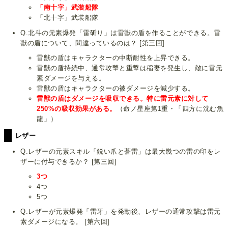
「南十字」武装船隊
「北十字」武装船隊
Q.北斗の元素爆発「雷斫り」は雷獣の盾を作ることができる。雷
獣の盾について、間違っているのは？ [第三回]
雷獣の盾はキャラクターの中断耐性を上昇できる。
雷獣の盾持続中、通常攻撃と重撃は稲妻を発生し、敵に雷元
素ダメージを与える。
雷獣の盾はキャラクターの被ダメージを減少する。
雷獣の盾はダメージを吸収できる。特に雷元素に対して
250%の吸収効果がある。
（命ノ星座第1重・「四方に沈む魚
龍」）
レザー
Q.レザーの元素スキル「鋭い爪と蒼雷」は最大幾つの雷の印をレ
ザーに付与できるか？ [第三回]
3つ
4つ
5つ
Q.レザーが元素爆発「雷牙」を発動後、レザーの通常攻撃は雷元
素ダメージになる。 [第六回]