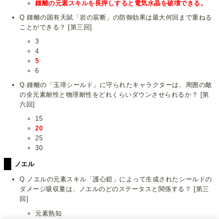
鍾離の元素スキルを長押しすると電気水晶を破壊できる。
Q.鍾離の固有天賦「岩の宸断」の防御効果は最大何回まで重ねる
ことができる？ [第三回]
3
4
5
6
Q.鍾離の「玉璋シールド」に守られたキャラクターは、周囲の敵
の全元素耐性と物理耐性をどれくらいダウンさせられるか？ [第
六回]
15
20
25
30
ノエル
Q.ノエルの元素スキル「護心鎧」によって生成されたシールドの
ダメージ吸収量は、ノエルのどのステータスと関係する？ [第三
回]
元素熟知