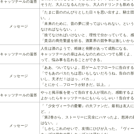
キャッツテールの返答
そうだ、大人になるんだから、大人のドリンクも飲める
「たまに昔ののんびりとした日々を思い出すよ。騎士
い。」
「未来のために、昔の夢に浸ってはいられない。とい
メッセージ
なければならない。」
「捨てなければいけないと、理性で分かっていても、
「貴店の商売繫盛を祈る。酒業界の競争率は激しいか
人生は酒のようで、精錬と発酵があって成熟になる。
キャッツテールの返答
キャッツテールの扉はみんなのためにいつでも開くよ
って、悩み事を忘れることができる。
「ああ、ついてないよ。罰ゲームでフローラに告白す
「でもあのバカたちは思いもしないだろうね。告白の
メッセージ
いし、天才だ！ははっ、バカ…」
「とにかく…フローラが好きだ。以上。」
やっと掲示板を使って告白する人が現れた、感動する
キャッツテールの返答
よかったらキャッツテールにもいらっしゃい！告白す
「『少女ヴィーラの憂鬱』の大ファンだ。最初は友人
ど。」
「第2巻から、ストーリーに完全にハマったよ。怒涛の
はない。」
メッセージ
「しかしこれのせいで、友情にひびが入った。『ヴィ