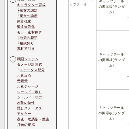
キャッツテール
ッツテール
キャラクター育成
の掲示板(ランダ
├
魔女の課題
ム)
└
魔女の諭示
武器強化
聖遺物強化
モラ・素材稼ぎ
├
地脈の花芽
└
精鋭狩り
素材逆引き
キャッツテール
戦闘システム
の掲示板(ランダ
ダメージ計算式
ム)
└
ステータス配分
元素反応
元素量
元素チャージ
シールド（敵）
シールド（味方）
攻撃の特性
キャッツテール
隠しステータス
の掲示板(ランダ
アルケー
ム)
夜魂・竜憑依・燃素
月光の祝福