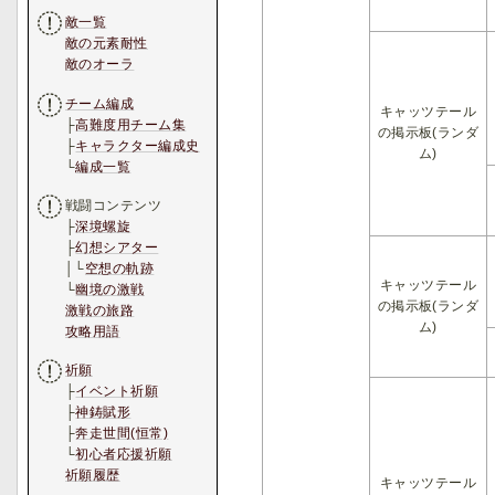
敵一覧
敵の元素耐性
敵のオーラ
チーム編成
キャッツテール
├
高難度用チーム集
の掲示板(ランダ
├
キャラクター編成史
ム)
└
編成一覧
戦闘コンテンツ
├
深境螺旋
├
幻想シアター
│└
空想の軌跡
キャッツテール
└
幽境の激戦
の掲示板(ランダ
激戦の旅路
ム)
攻略用語
祈願
├
イベント祈願
├
神鋳賦形
├
奔走世間(恒常)
└
初心者応援祈願
祈願履歴
キャッツテール