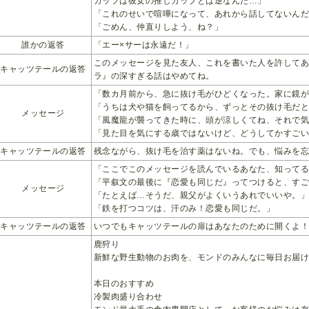
カップは彼女の推しカップとは逆なんだ…」
「これのせいで喧嘩になって、あれから話してないんだ
「ごめん、仲直りしよう、ね？」
誰かの返答
「エー×サーは永遠だ！」
このメッセージを見た友人、これを書いた人を許して
キャッツテールの返答
ラ』の深すぎる話はやめてね。
「数カ月前から、急に抜け毛がひどくなった。家に鏡
「うちは犬や猫を飼ってるから、ずっとその抜け毛だ
メッセージ
「風魔龍が襲ってきた時に、頭が涼しくてね、それで
「見た目を気にする歳ではないけど、どうしてかすご
キャッツテールの返答
残念ながら、抜け毛を治す薬はないね。でも、悩みを
「ここでこのメッセージを読んでいるあなた、知って
「平叙文の最後に『恋愛も同じだ』ってつけると、す
メッセージ
「たとえば…そうだ、親父がよくいうあれでいいや。」
「鉄を打つコツは、汗のみ！恋愛も同じだ。」
キャッツテールの返答
いつでもキャッツテールの扉はあなたのために開くよ
鹿狩り
新鮮な野生動物のお肉を、モンドのみんなに毎日お届
本日のおすすめ
冷製肉盛り合わせ