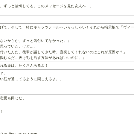
。ずっと後悔してる。このメッセージを見た友人へ…」
あげて、そして一緒にキャッツテールへいらっしゃい！それから掲示板で『ヴィ
がないからか、ずっと気付いてなかった。」
と思っていた。けど…」
気付いたんだ。後輩が話してきた時、直視してくれないのはこれが原因か？」
い悩むんだ…抜け毛を治す方法があればいいのに。」
忘れる薬は、たくさんあるよ！」
る？」
ごい筋が通ってるように聞こえるよ。」
！恋愛も同じだ。
け！