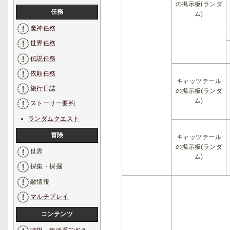
の掲示板(ランダ
任務
ム)
魔神任務
世界任務
伝説任務
依頼任務
キャッツテール
旅行日誌
の掲示板(ランダ
ム)
ストーリー要約
ランダムクエスト
冒険
キャッツテール
の掲示板(ランダ
世界
ム)
採集・採掘
敵情報
マルチプレイ
コンテンツ