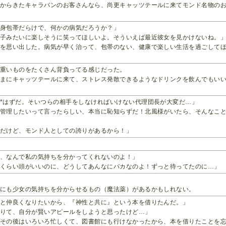
ろからきたキャラバンのお客さんなら、尚更キャッツテールに来てモンド名物の
全身包帯だらけで、何かの病気だろうか？」
の子みたいに楽しそうに笑ってほしいよ。そういえば最近彼女を見かけないね。
女を思い出した。病気が早く治って、包帯のない、健康で楽しい生活を過ごして
な重いものをたくさん背負ってる感じだった。
たまにキャッツテールに来て、ストレス発散できるようなドリンクを飲んでもい
*はずだ。そいつらの相手をしなければいけない代理団長が大変だ…」
を管理したいって言ったらしい、本当に恥知らずだ！北風様がいたら、そんなこ
兵だけど、モンド人としての誇りがあるから！」
に、なんで私の気持ちを分かってくれないのよ！」
るくらい頭がいいのに、どうしてあんなにバカなのよ！ずっと待ってたのに…」
カにも少女の気持ちを分からせるもの（魔法薬）があるかもしれない。
んと仲良くなりたいから、『神性と共に』という本を借りたんだ。」
借りて、自分が賢いアピールをしようと思ったけど…」
。その後はいろいろ忙しくて、図書館にも行けなかったから、本を借りたことを