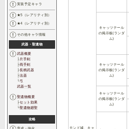
実装予定キャラ
★5（レアリティ別）
★4（レアリティ別）
キャッツテール
の掲示板(ランダ
その他キャラ情報
ム)
武器・聖遺物
武器概要
├
片手剣
キャッツテール
├
両手剣
の掲示板(ランダ
├
長柄武器
ム)
├
法器
└
弓
武器一覧
キャッツテール
聖遺物概要
の掲示板(ランダ
├
セット効果
ム)
└
聖遺物廻聖
攻略
モンド城、キャ
育成・強化