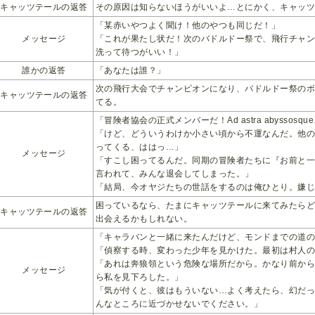
キャッツテールの返答
その原因は知らないほうがいいよ…とにかく、キャッ
「某赤いやつよく聞け！他のやつも同じだ！」
メッセージ
「これが果たし状だ！次のバドルドー祭で、飛行チャ
洗って待つがいい！」
誰かの返答
「あなたは誰？」
次の飛行大会でチャンピオンになり、バドルドー祭のボ
キャッツテールの返答
てる。
「冒険者協会の正式メンバーだ！Ad astra abysso
「けど、どういうわけか小さい頃から不運なんだ。他
ってくる、ははっ…」
メッセージ
「すこし困ってるんだ。同期の冒険者たちに『お前と
言われて、みんな退会してしまった。」
「結局、今オヤジたちの世話をするのは俺ひとり。嫌
困っているなら、たまにキャッツテールに来てみたら
キャッツテールの返答
出会えるかもしれない。
「キャラバンと一緒に来たんだけど、モンドまでの道
「偵察する時、変わった少年を見かけた。最初は村人
「あれは奔狼領という危険な場所だから。かなり前か
メッセージ
ら私を見下ろした。」
「気が付くと、彼はもういない…よく考えたら、幻だ
んなところに近づかせないでください。」