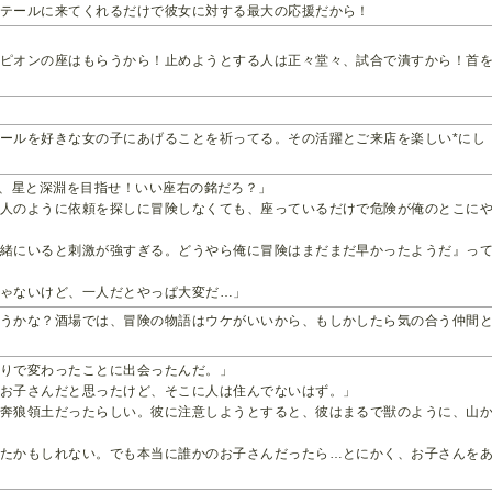
ツテールに来てくれるだけで彼女に対する最大の応援だから！
ンピオンの座はもらうから！止めようとする人は正々堂々、試合で潰すから！首
ールを好きな女の子にあげることを祈ってる。その活躍とご来店を楽しい*にし
sque、星と深淵を目指せ！いい座右の銘だろ？」
の人のように依頼を探しに冒険しなくても、座っているだけで危険が俺のとこに
一緒にいると刺激が強すぎる。どうやら俺に冒険はまだまだ早かったようだ』っ
じゃないけど、一人だとやっぱ大変だ…」
どうかな？酒場では、冒険の物語はウケがいいから、もしかしたら気の合う仲間
のりで変わったことに出会ったんだ。」
のお子さんだと思ったけど、そこに人は住んでないはず。」
ら奔狼領土だったらしい。彼に注意しようとすると、彼はまるで獣のように、山
ったかもしれない。でも本当に誰かのお子さんだったら…とにかく、お子さんを