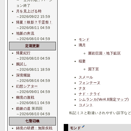
～「空月の歌」バージ
ョン終了
月を見上げる時
～2026/09/22 15:59
帰夏！映影？千霊祭！
～2026/08/11 04:59
地脈の奔流
～2026/08/10 04:59
モンド
璃月
定期更新
帰夏紀行
層岩巨淵・地下鉱区
～2026/08/10 04:59
稲妻
腕試し
淵下宮
～2026/08/11 18:59
深境螺旋
スメール
～2026/08/16 04:59
フォンテーヌ
幻想シアター
ナタ
～2026/09/01 04:59
ナド・クライ
幽境の激戦
シムランカ(Ver4.8限定マップ)
～2026/08/11 04:59
コメント
鍛錬の道
第四回
転記ミスと勘違いされやすい誤字など
～2026/08/10 04:59
七聖召喚
鋳境の研鑽：無限疾戦
モンド