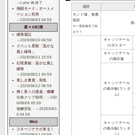
～Luna Ⅷ 終了
場所
熱闘モード：オートメ
ーション対局
モンド城、複数
～2026/08/03 04:59
箇所
尋
※一章四幕完了前
星々の幻境
まで？
縁海遊記
キャッツテール
～2026/08/10 04:59
のポスター
イベント星願「温かな
風と縁海」
キャッツテール
～2026/08/11 15:59
の掲示板
幻境奥秘・温かな風と
縁海
～2026/08/11 04:59
美しき褒賞・和気
キャッツテール
～2026/08/12 06:59
の掲示板(ランダ
輝く星々の漫遊・燦爛
ム)
任務クリア期間：～202
6/08/06 05:00
報酬受取：～2026/08/1
0 04:59
Web
キャッツテール
の掲示板(ランダ
スネージナヤが来る！
ム)
～2026/08/11 04:59