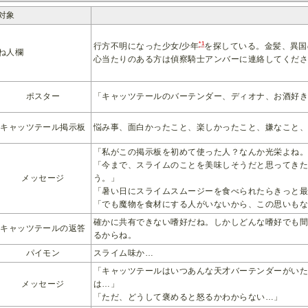
対象
*1
行方不明になった少女/少年
を探している。金髪、異国
ね人欄
心当たりのある方は偵察騎士アンバーに連絡してくだ
ポスター
「キャッツテールのバーテンダー、ディオナ、お酒好
キャッツテール掲示板
悩み事、面白かったこと、楽しかったこと、嫌なこと
「私がこの掲示板を初めて使った人？なんか光栄よね
「今まで、スライムのことを美味しそうだと思ってき
メッセージ
う。」
「暑い日にスライムスムージーを食べられたらきっと
「でも魔物を食材にする人がいないから、この思いも
確かに共有できない嗜好だね。しかしどんな嗜好でも
キャッツテールの返答
るからね。
パイモン
スライム味か…
「キャッツテールはいつあんな天才バーテンダーがい
メッセージ
は…」
「ただ、どうして褒めると怒るかわからない…」