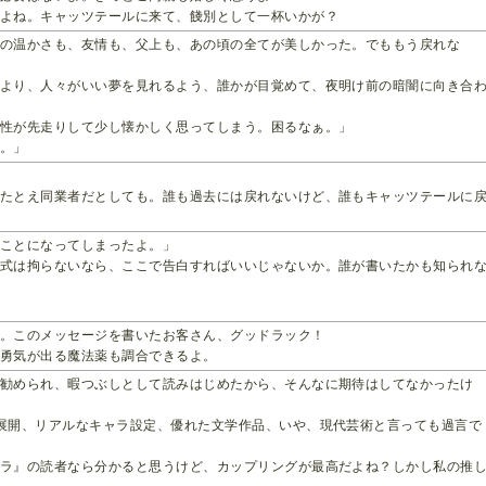
よね。キャッツテールに来て、餞別として一杯いかが？
団の温かさも、友情も、父上も、あの頃の全てが美しかった。でももう戻れな
うより、人々がいい夢を見れるよう、誰かが目覚めて、夜明け前の暗闇に向き合
感性が先走りして少し懐かしく思ってしまう。困るなぁ。」
ら。」
、たとえ同業者だとしても。誰も過去には戻れないけど、誰もキャッツテールに
ることになってしまったよ。」
形式は拘らないなら、ここで告白すればいいじゃないか。誰が書いたかも知られ
よ。このメッセージを書いたお客さん、グッドラック！
る勇気が出る魔法薬も調合できるよ。
に勧められ、暇つぶしとして読みはじめたから、そんなに期待はしてなかったけ
展開、リアルなキャラ設定、優れた文学作品、いや、現代芸術と言っても過言で
ーラ』の読者なら分かると思うけど、カップリングが最高だよね？しかし私の推