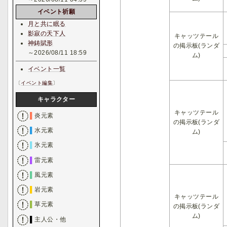
イベント祈願
月と共に眠る
影寂の天下人
キャッツテール
神鋳賦形
の掲示板(ランダ
～2026/08/11 18:59
ム)
イベント一覧
〔
イベント編集
〕
キャラクター
キャッツテール
▌
炎元素
の掲示板(ランダ
▌
水元素
ム)
▌
氷元素
▌
雷元素
▌
風元素
▌
岩元素
キャッツテール
▌
草元素
の掲示板(ランダ
ム)
▌
主人公・他