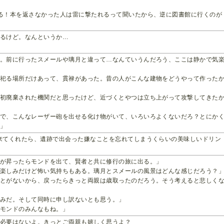
る！本を返さなかった人は雷に撃たれるって聞いたから、逆に図書館に行くのが
あるけど。なんというか…
た。前に行ったスメールや璃月と違って…なんていうんだろう、ここは静かで気
を祀る場所だけあって、貫禄があった。昔の人がこんな建物をどうやって作った
最初廃棄された機関だと思ったけど、近づくとやつは立ち上がって攻撃してきた
中で、こんなレーザー砲を出せる化け物がいて、いろいろよくないだろ？とにか
。」
来てくれたら、遺跡で出会った嫌なことを忘れてしまうくらいの美味しいドリン
日が昇ったらモンドを出て、賢者と共に修行の旅に出る。」
、楽しみだけど怖い気持ちもある。璃月とスメールの風景はどんな感じだろう？
ことがないから、戻ったらきっと両親は歳取ったのだろう。そう考えると悲しく
しみだ。そして同時に申し訳ないとも思う。」
。モンドのみんなもね。」
う必要はないよ。きっとご両親も嬉しく思うよ？