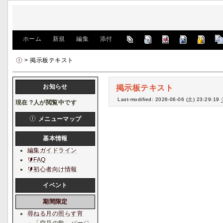
[
ホーム
|
新規
|
編集
|
添付
]
> 掲示板テキスト
お知らせ
掲示板テキスト
Last-modified: 2026-06-06 (土) 23:29:19
現在
?
人が閲覧中です
メニューマップ
基本情報
編集ガイドライン
🔰FAQ
🔰初心者向け情報
イベント
期間限定
尋ねる月の照らす宵