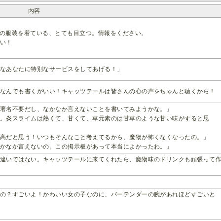
内容
の服装を着ている、とても目立つ。情報をください。
さい！
きなあなたに特別なサービスをしてあげる！」
、なんでも書くがいい！キャッツテールは皆さんの心の声をちゃんと聴くから！
。署名不要だし、なかなか言えないことを書いてみようかな。」
た。炎スライムは熱くて、甘くて、草元素のは甘草のような甘い味がすると思
最高だと思う！いつもそんなこと考えてるから、魔物が怖くなくなったの。」
なかなか言えないの。この掲示板があって本当によかったわ。」
間違いではない。キャッツテールに来てくれたら、魔物味のドリンクも頑張って
たの？すごいよ！かわいい女の子なのに、バーテンダーの腕があれほどすごいと