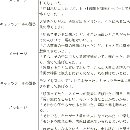
れてしまった。」
「昨日思い出したけど、もう1週間も期限オーバーして
怖くなった…」
大変みたいだね。勇気が出るドリンク、うちにあるは
キャッツテールの返答
風の導くままに
「初めてモンドに来たけど、すごい面白いところだっ
でのんびりで、居心地がいい。」
「この前東の千風の神殿に行ったけど、ずっと昔に風
想像できないよ。」
メッセージ
「でも、その中に巨大な遺跡守衛がいて、怖かった。
ら、慌てて逃げたんだ。」
「攻撃することは置いておいて、こんな大事な遺跡の
千風の神殿に観光しに行くのなら、気を付けないとね
モンドを気にいて*くれてよかった。キャッツテールに
キャッツテールの返答
クを作ってあげるよ。
「頑張ってたら、スメールの賢者に選ばれた。明日、
「長い旅になるらしい。モンドを出たことがないから
「それから何年もかかると聞いた。両親の元を離れた
メッセージ
る。」
「それでも、自分が一人前の大人になったみたいで楽
「モンドを離れた時、両親は健康でいられるといいな
これが大人になるということだから、申し訳ないと思