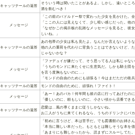
そういう噂は聞いたことがあるよ。しかし、遠いとこ
キャッツテールの返答
酒を飲むべき！
「この前のバドルドー祭で変わった少女を見かけた。
「ここの人には見えなくて、少し暗い感じだった。他
メッセージ
「なぜかこの掲示板の乱雑なメッセージを見ると、彼
しいね。」
あの包帯の少女は私も見たよ。なんだか言えないよう
キャッツテールの返答
他の人の重荷を代わりに背負うことはできないけど、
じゃないかな？
「ファデュイが嫌だって、そう思ってる人は私じゃない
「うちのモンドに来たくせに生意気だ。しかも騎士団
メッセージ
を言う度胸もないのに…」
「モンドの自由のためにも頑張る！今はまだただの衛
キャッツテールの返答
モンドの自由のために、頑張れ！ファイト！
「あー！あのバカ！何年間も彼の店に行ってあげたの
メッセージ
「優しいのに、頼もしいのに、小さい頃から店番でき
恋愛は…風の導くままに従うしかないね。
キャッツテールの返答
お二人がうちに来てくれるなら、うちのドリンクにバ
「初めに言うけど、本は苦手だ。でも図書館のお姉さ
「本当に難しい本だった。もともとは難しそうな本を
「あまりにも難しかったから、読まずにスルーしてた
メッセージ