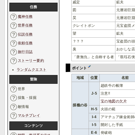
戚定
鉱夫
任務
図
元層岩巨
魔神任務
旲
元層岩巨
世界任務
クレイトポン
元宝盗団
望
鉱夫
伝説任務
？？？
宝盗団の
依頼任務
臭
おかしな
旅行日誌
「唐無仇」と自称する者
「翡珏石
ストーリー要約
ポイント
ランダムクエスト
地域
位置
名前
冒険
趙鉄牛の帳簿
世界
J-5
注意!!
採集・採掘
宝の地図の欠片
採樵の谷
敵情報
H-5
火頭の範
マルチプレイ
I-4
アマチュア錬金術師
I-5
開封した手紙
コンテンツ
E-6
発破砲