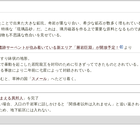
たことで出来た大きな鉱坑。奇岩が重なり合い、希少な鉱石が数多く埋もれてい
、特殊な「琉璃晶砂」だ。これは、璃月磁器を作る上で重要な原料となるもので
植物も不思議な色合いを見せている。
より、遺跡サーペントが住み着いている新エリア「層岩巨淵」が開放予定！
より
たすり鉢状の地形。
地で暴動を起こした若陀龍王を封印のために引きずってできたものとされている
ある事故により二年前に七星によって封鎖されている。
進むと、草神の国「
スメール
」へたどり着く。
まえる異邦人
」を完了
い場合、入口の千岩軍に話しかけると「関係者以外は入れません」と追い返され
ため、地下鉱区には入れない。