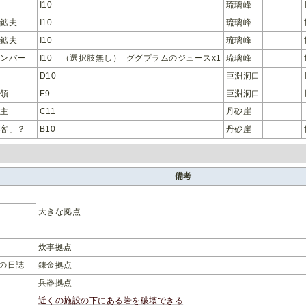
I10
琉璃峰
淵鉱夫
I10
琉璃峰
淵鉱夫
I10
琉璃峰
メンバー
I10
（選択肢無し）
ググプラムのジュースx1
琉璃峰
D10
巨淵洞口
頭領
E9
巨淵洞口
店主
C11
丹砂崖
侠客」？
B10
丹砂崖
備考
大きな拠点
炊事拠点
の日誌
錬金拠点
兵器拠点
近くの施設の下にある岩を破壊できる