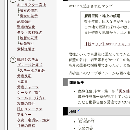
キャラクター育成
Ver2.6で追加されたマップ
├
魔女の課題
層岩巨淵・地上の鉱場
└
魔女の諭示
数千年前、巨大な星が落ち
武器強化
この地で豊冨に採れるのは
聖遺物強化
また特殊な地質から、土と
モラ・素材稼ぎ
├
地脈の花芽
└
精鋭狩り
【新エリア】Ver.2.6
素材逆引き
岩柱がいくつも層状に重なってでき
戦闘システム
伏鰲の谷は、岩王帝君がかつてこの
ダメージ計算式
璃月の重要な採掘場であったが、と
└
ステータス配分
丹砂崖下のワープポイントから西へ
元素反応
元素量
開放条件
元素チャージ
魔神任務 序章・第一幕「
風を捕
シールド（敵）
魔神任務第一章が完了していな
シールド（味方）
ただし世界任務を受注できない
攻撃の特性
隠しステータス
地域
アルケー
さいしょう
たに
夜魂・竜憑依・燃素
採樵
の
谷
月光の祝福
ふごう
たに
伏鰲
の
谷