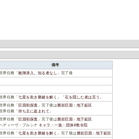
備考
世界任務「
敵陣潜入、知る者なし
」完了後
世界任務「
七星を欺き磐鍵を解く
」「
石を隠した者は言う
」
世界任務「
巨淵初探査
」完了後は
層岩巨淵・地下鉱区
世界任務「
持ち主に盗まれて
」
世界任務「
巨淵初探査
」完了後は
層岩巨淵・地下鉱区
ヘディーヴ・プルシナ
キャラ・一族・団体#教令院
世界任務「
七星を欺き磐鍵を解く
」完了後は
層岩巨淵・地下鉱区