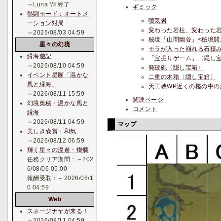
～Luna Ⅷ 終了
ギミック
熱闘モード：オートメ
噴気岩
ーション対局
変わった岩柱、変わった
～2026/08/03 04:59
秘境「山間幽谷」<秘境開
星々の幻境
モラが入った崩れる石積
縁海遊記
「宝掘りゲーム」〈隠し
～2026/08/10 04:59
発破砲〈隠し宝箱〉
イベント星願「温かな
二重の木箱〈隠し宝箱〉
風と縁海」
天工峡WP近くの檻の中
～2026/08/11 15:59
関連ページ
幻境奥秘・温かな風と
コメント
縁海
～2026/08/11 04:59
マップ
美しき褒賞・和気
～2026/08/12 06:59
輝く星々の漫遊・燦爛
任務クリア期間：～202
6/08/06 05:00
報酬受取：～2026/08/1
0 04:59
Web
スネージナヤが来る！
～2026/08/11 04:59