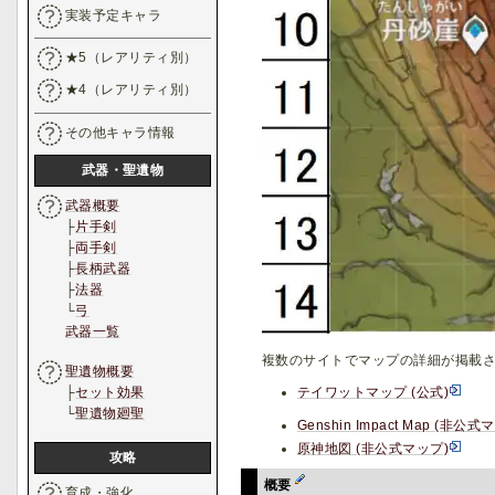
実装予定キャラ
★5（レアリティ別）
★4（レアリティ別）
その他キャラ情報
武器・聖遺物
武器概要
├
片手剣
├
両手剣
├
長柄武器
├
法器
└
弓
武器一覧
複数のサイトでマップの詳細が掲載
聖遺物概要
├
セット効果
テイワットマップ (公式)
└
聖遺物廻聖
Genshin Impact Map (非公式
原神地図 (非公式マップ)
攻略
概要
育成・強化