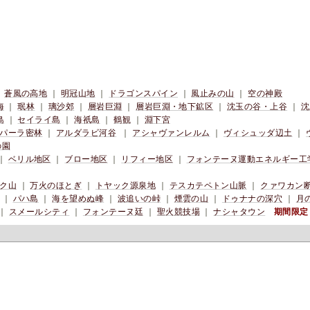
｜
蒼風の高地
｜
明冠山地
｜
ドラゴンスパイン
｜
風止みの山
｜
空の神殿
海
｜
珉林
｜
璃沙郊
｜
層岩巨淵
｜
層岩巨淵・地下鉱区
｜
沈玉の谷・上谷
｜
沈
島
｜
セイライ島
｜
海祇島
｜
鶴観
｜
淵下宮
パーラ密林
｜
アルダラビ河谷
｜
アシャヴァンレルム
｜
ヴィシュッダ辺土
｜
の園
｜
ベリル地区
｜
ブロー地区
｜
リフィー地区
｜
フォンテーヌ運動エネルギー工
ク山
｜
万火のほとぎ
｜
トヤック源泉地
｜
テスカテペトン山脈
｜
クァワカン
｜
パハ島
｜
海を望めぬ峰
｜
波追いの峠
｜
煙雲の山
｜
ドゥナナの深穴
｜
月
｜
スメールシティ
｜
フォンテーヌ廷
｜
聖火競技場
｜
ナシャタウン
期間限定