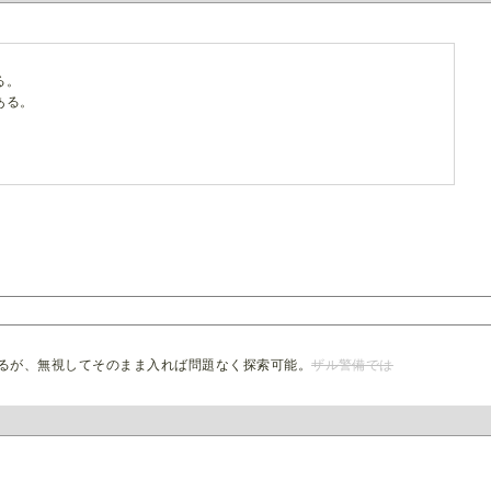
る。
ある。
。
るが、無視してそのまま入れば問題なく探索可能。
ザル警備では