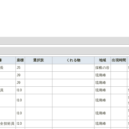
書
座標
選択肢
くれる物
地域
出現時間
隊長
J5
採樵の谷
士
J9
琉璃峰
士
J9
琉璃峰
門員
I10
琉璃峰
I10
琉璃峰
I10
琉璃峰
安全技術員
I10
琉璃峰