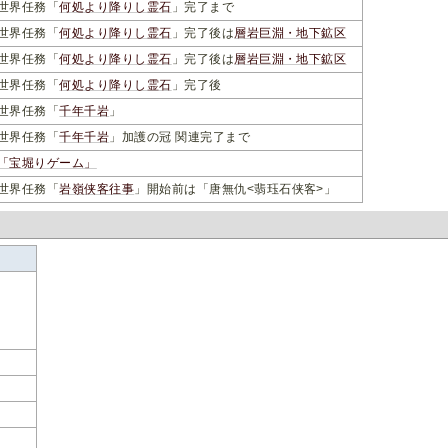
世界任務「
何処より降りし霊石
」完了まで
世界任務「
何処より降りし霊石
」完了後は
層岩巨淵・地下鉱区
世界任務「
何処より降りし霊石
」完了後は
層岩巨淵・地下鉱区
世界任務「
何処より降りし霊石
」完了後
世界任務「
千年千岩
」
世界任務「
千年千岩
」加護の冠 関連完了まで
「宝堀りゲーム」
世界任務「
岩嶺侠客往事
」開始前は「唐無仇<翡珏石侠客>」