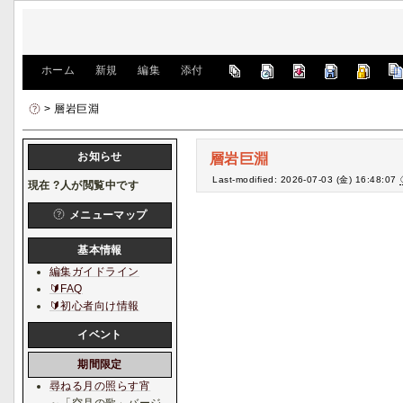
[
ホーム
|
新規
|
編集
|
添付
]
> 層岩巨淵
お知らせ
層岩巨淵
Last-modified: 2026-07-03 (金) 16:48:07
現在
?
人が閲覧中です
メニューマップ
基本情報
編集ガイドライン
🔰FAQ
🔰初心者向け情報
イベント
期間限定
尋ねる月の照らす宵