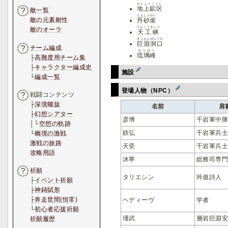
ちじょうこうく
地上鉱区
敵一覧
たんしゃがい
敵の元素耐性
丹砂崖
てんこうきょう
敵のオーラ
天工峡
きょえんほらぐち
巨淵洞口
チーム編成
るりほう
琉璃峰
├
高難度用チーム集
├
キャラクター編成史
施設
└
編成一覧
登場人物（NPC）
戦闘コンテンツ
├
深境螺旋
名前
肩
├
幻想シアター
彦博
千岩軍中
│└
空想の軌跡
鉄弘
千岩軍兵
└
幽境の激戦
激戦の旅路
天奕
千岩軍兵
攻略用語
沐寧
総務司専
祈願
タリエシン
吟遊詩人
├
イベント祈願
├
神鋳賦形
├
奔走世間(恒常)
ヘディーヴ
学者
└
初心者応援祈願
瑾武
層岩巨淵
祈願履歴