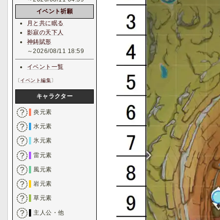
イベント祈願
月と共に眠る
影寂の天下人
神鋳賦形
～2026/08/11 18:59
イベント一覧
〔
イベント編集
〕
キャラクター
▌
炎元素
▌
水元素
▌
氷元素
▌
雷元素
▌
風元素
▌
岩元素
▌
草元素
▌
主人公・他