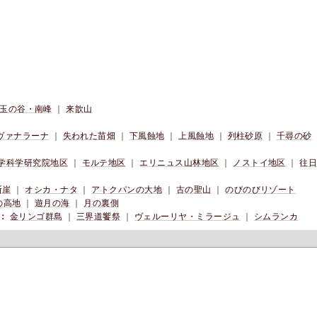
玉の谷・南峰
｜
来歆山
ヴァナラーナ
｜
失われた苗畑
｜
下風蝕地
｜
上風蝕地
｜
列柱砂原
｜
千尋の砂
学科学研究院地区
｜
モルテ地区
｜
エリニュス山林地区
｜
ノストイ地区
｜
往
断崖
｜
オシカ・ナタ
｜
アトクパンの大地
｜
古の聖山
｜
のびのびリゾート
の高地
｜
遊月の海
｜
月の裏側
：
金リンゴ群島
｜
三界道饗祭
｜
ヴェルーリヤ・ミラージュ
｜
シムランカ