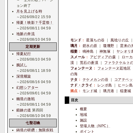
～「空月の歌」バージ
ョン終了
月を見上げる時
～2026/09/22 15:59
帰夏！映影？千霊祭！
～2026/08/11 04:59
地脈の奔流
～2026/08/10 04:59
モンド
：
星落ちの谷
｜
風唸りの丘
璃月
：
碧水の原
｜
瓊璣野
｜
雲来の
定期更新
稲妻
：
鳴神島
｜
神無塚
｜
ヤシオリ
帰夏紀行
スメール
：
アビディアの森
｜
ローカ
～2026/08/10 04:59
漠
｜
荒石の蒼漠
｜
ファラクケルト
腕試し
フォンテーヌ
：
フォンテーヌ廷地区
～2026/08/11 18:59
の海
深境螺旋
ナタ
：
テケメカンの谷
｜
コアテペッ
～2026/08/16 04:59
ナド・クライ
：
レンポ島
｜
ヒーシ島
幻想シアター
拠点：
モンド城
｜
璃月港
｜
稲妻城
～2026/09/01 04:59
幽境の激戦
目次
～2026/08/11 04:59
概要
鍛錬の道
第四回
地域
～2026/08/10 04:59
施設
七聖召喚
登場人物（NPC）
鋳境の研鑽：無限疾戦
ポイント