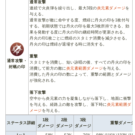
通常攻撃
連続で火炎弾を繰り出し、最大3段の
炎元素ダメージ
を
与える。
通常攻撃が敵に命中する度、煙緋に丹火の印を1枚付与
する。初期状態では丹火の印を最大3枚所持できる、効
果を発動する度に丹火の印の継続時間が更新される。
丹火の印1枚ごとに煙緋のスタミナ消費を減少させる。
丹火の印は煙緋が退場する時に消失する。
重撃
通常攻撃・
スタミナを消費し、短い詠唱の後、すべての丹火の印を
封蝋の印
消費して前方の敵に
炎元素範囲ダメージ
を与える。
消費した丹火の印の数によって、重撃の範囲とダメージ
が強化される。
落下攻撃
空中から炎元素の力を凝集しながら落下し、地面に衝撃
を与える。経路上の敵を攻撃し、落下時に
炎元素範囲ダ
メージ
を与える。
1段
2段
3段
ステータス詳細
重撃ダメージ
ダメージ
ダメージ
ダメージ