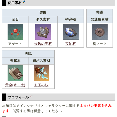
使用素材
突破
共通
宝石
ボス素材
特産物
普通敵素材
アゲート
未熟の玉石
夜泊石
鴉マーク
天賦
天賦本
週ボス素材
黄金(水・土)
血玉の枝
プロフィール
本項目はメインシナリオとキャラクターに関する
ネタバレ要素を含み
ます
。閲覧する際は留意してください。