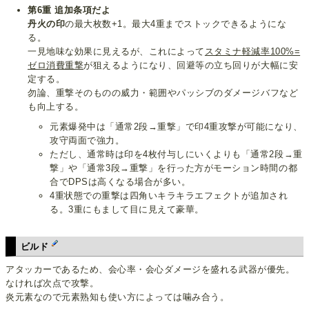
第6重 追加条項だよ
丹火の印
の最大枚数+1。最大4重までストックできるようにな
る。
一見地味な効果に見えるが、これによって
スタミナ軽減率100%=
ゼロ消費重撃
が狙えるようになり、回避等の立ち回りが大幅に安
定する。
勿論、重撃そのものの威力・範囲やパッシブのダメージバフなど
も向上する。
元素爆発中は「通常2段→重撃」で印4重攻撃が可能になり、
攻守両面で強力。
ただし、通常時は印を4枚付与しにいくよりも「通常2段→重
撃」や「通常3段→重撃」を行った方がモーション時間の都
合でDPSは高くなる場合が多い。
4重状態での重撃は四角いキラキラエフェクトが追加され
る。3重にもまして目に見えて豪華。
ビルド
アタッカーであるため、会心率・会心ダメージを盛れる武器が優先。
なければ次点で攻撃。
炎元素なので元素熟知も使い方によっては噛み合う。