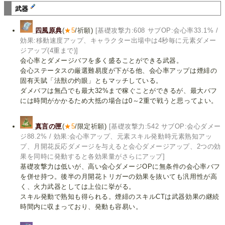
武器
四風原典
(
★5
/祈願)
[基礎攻撃力:608 サブOP:会心率33.1% /
効果:移動速度アップ、キャラクター出場中は4秒毎に元素ダメー
ジアップ(4重まで)]
会心率とダメージバフを多く盛ることができる武器。
会心ステータスの厳選難易度が下がる他、会心率アップは煙緋の
固有天賦「法獣の灼眼」ともマッチしている。
ダメバフは無凸でも最大32%まで稼ぐことができるが、最大バフ
には時間がかかるため大抵の場合は0～2重で戦うと思ってよい。
真言の匣
(
★5
/限定祈願)
[基礎攻撃力:542 サブOP:会心ダメー
ジ88.2% / 効果:会心率アップ、元素スキル発動時元素熟知アッ
プ、月開花反応ダメージを与えると会心ダメージアップ、2つの効
果を同時に発動すると各効果量がさらにアップ]
基礎攻撃力は低いが、高い会心ダメージOPに無条件の会心率バフ
を併せ持つ。後半の月開花トリガーの効果を抜いても汎用性が高
く、火力武器としては上位に挙がる。
スキル発動で熟知も得られる。煙緋のスキルCTは武器効果の継続
時間内に収まっており、発動も容易い。