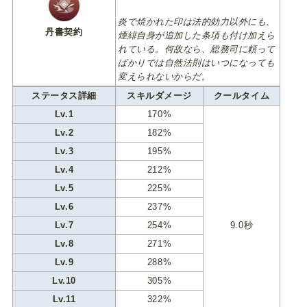
炎で焼かれた印は法的効力以外にも、
丹書契約
煙緋自身が追加した条項も付け加えら
れている。何故なら、総務司に頼って
ばかりでは自然法則はいつになっても
変えられないからだ。
ステータス詳細
スキルダメージ
クールタイム
Lv.1
170%
Lv.2
182%
Lv.3
195%
Lv.4
212%
Lv.5
225%
Lv.6
237%
Lv.7
254%
9.0秒
Lv.8
271%
Lv.9
288%
Lv.10
305%
Lv.11
322%