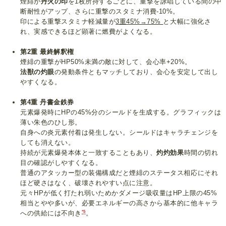
煙緋が
丹火の印
を1枚所持するごとに、重撃を詠唱している間の中
断耐性がアップ、さらに重撃のスタミナ消費-10%。
印による重撃スタミナ軽減量が
3重45%→75%
と大幅に強化さ
れ、実感できるほど顕著に燃費がよくなる。
第2重 最終解釈権
煙緋の重撃がHP50%未満の敵に対して、会心率+20%。
法獣の灼眼
の発動条件ともマッチしており、会心を安定して出し
やすくなる。
第4重 丹書金鉄券
元素爆発時にHPの45%分のシールドを生成する。グラフィックは
薄い朱色のひし形。
自身への炎元素付着は発生しない。シールドはキャラチェンジを
しても消えない。
持続が元素爆発本体と一致することもあり、
灼灼効果
時間の切れ
目の確認がしやすくなる。
普通のアタッカー型の装備構成だと煙緋のステータス相応にそれ
ほど硬さはなく、破壊されやすい点に注意。
元々HPが低く打たれ弱いためかダメージ吸収量はHP上限の45%
相当とやや多いが、必要エネルギーの高さから基本的に他キャラ
*5
への供給には不向き
。