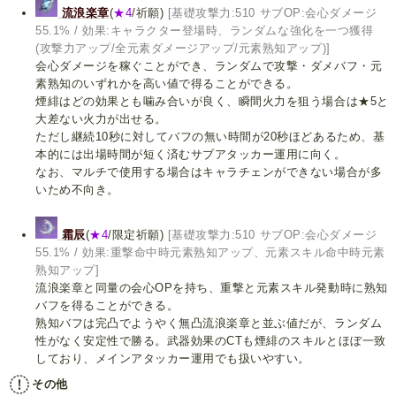
流浪楽章
(
★4
/祈願)
[基礎攻撃力:510 サブOP:会心ダメージ
55.1% / 効果:キャラクター登場時、ランダムな強化を一つ獲得
(攻撃力アップ/全元素ダメージアップ/元素熟知アップ)]
会心ダメージを稼ぐことができ、ランダムで攻撃・ダメバフ・元
素熟知のいずれかを高い値で得ることができる。
煙緋はどの効果とも噛み合いが良く、瞬間火力を狙う場合は★5と
大差ない火力が出せる。
ただし継続10秒に対してバフの無い時間が20秒ほどあるため、基
本的には出場時間が短く済むサブアタッカー運用に向く。
なお、マルチで使用する場合はキャラチェンができない場合が多
いため不向き。
霜辰
(
★4
/限定祈願)
[基礎攻撃力:510 サブOP:会心ダメージ
55.1% / 効果:重撃命中時元素熟知アップ、元素スキル命中時元素
熟知アップ]
流浪楽章と同量の会心OPを持ち、重撃と元素スキル発動時に熟知
バフを得ることができる。
熟知バフは完凸でようやく無凸流浪楽章と並ぶ値だが、ランダム
性がなく安定性で勝る。武器効果のCTも煙緋のスキルとほぼ一致
しており、メインアタッカー運用でも扱いやすい。
その他