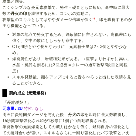
攻撃と同等。
ごくシンプルな炎元素攻撃で、発生・硬直ともに短め。命中時に最大
数の
丹火の印
を獲得するため、コンボの始動に。
*1
攻撃型のスキルとしてはややダメージ倍率が低く
、印を獲得するのが
主な機能となっている。
対象の地点で発火するため、遮蔽物に阻害されない。高低差にも
強く、空中の敵にもしっかり命中する。
CTが9秒とやや長めなわりに、元素粒子量は2～3個とやや少な
め。
爆発属性があり、岩破壊効果がある。（重撃よりわずかに高い。
水晶・魔晶を割るには3回必要＝クレーの通常攻撃3段目と同程
度）
スキル発動後、顔をアップにすると舌をぺろっと出した表情を見
ることができる。
契約成立 (元素爆発)
「丹書鉄契！」
元素量: 2U
特性: なし
周囲に炎範囲ダメージを与えた後、
丹火の印
を即時に最大数取得し、
15秒間重撃強化され印が1秒毎に1個ずつ自動取得される。
単発攻撃の元素爆発としての威力はかなり低く、煙緋自身の強化とし
ての意味合いが強い。スキルをさらに一回り強化したバフ攻撃といえ