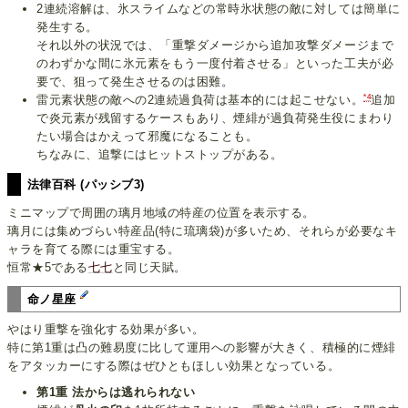
2連続溶解は、氷スライムなどの常時氷状態の敵に対しては簡単に
発生する。
それ以外の状況では、「重撃ダメージから追加攻撃ダメージまで
のわずかな間に氷元素をもう一度付着させる」といった工夫が必
要で、狙って発生させるのは困難。
*4
雷元素状態の敵への2連続過負荷は基本的には起こせない。
追加
で炎元素が残留するケースもあり、煙緋が過負荷発生役にまわり
たい場合はかえって邪魔になることも。
ちなみに、追撃にはヒットストップがある。
法律百科 (パッシブ3)
ミニマップで周囲の璃月地域の特産の位置を表示する。
璃月には集めづらい特産品(特に琉璃袋)が多いため、それらが必要なキ
ャラを育てる際には重宝する。
恒常★5である
七七
と同じ天賦。
命ノ星座
やはり重撃を強化する効果が多い。
特に第1重は凸の難易度に比して運用への影響が大きく、積極的に煙緋
をアタッカーにする際はぜひともほしい効果となっている。
第1重 法からは逃れられない