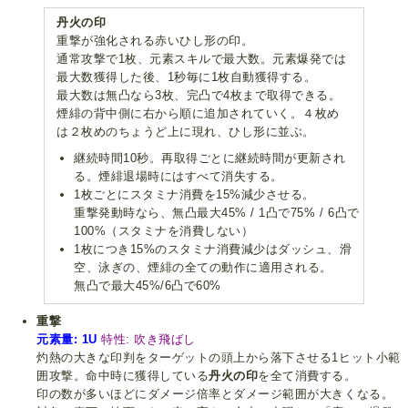
丹火の印
重撃が強化される赤いひし形の印。
通常攻撃で1枚、元素スキルで最大数。元素爆発では
最大数獲得した後、1秒毎に1枚自動獲得する。
最大数は無凸なら3枚、完凸で4枚まで取得できる。
煙緋の背中側に右から順に追加されていく。４枚め
は２枚めのちょうど上に現れ、ひし形に並ぶ。
継続時間10秒。再取得ごとに継続時間が更新され
る。煙緋退場時にはすべて消失する。
1枚ごとにスタミナ消費を15%減少させる。
重撃発動時なら、無凸最大45% / 1凸で75% / 6凸で
100%（スタミナを消費しない）
1枚につき15%のスタミナ消費減少はダッシュ、滑
空、泳ぎの、煙緋の全ての動作に適用される。
無凸で最大45%/6凸で60%
重撃
元素量: 1U
特性: 吹き飛ばし
灼熱の大きな印判をターゲットの頭上から落下させる1ヒット小範
囲攻撃。命中時に獲得している
丹火の印
を全て消費する。
印の数が多いほどにダメージ倍率とダメージ範囲が大きくなる。