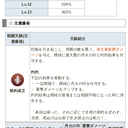
Lv.12
339%
Lv.13
360%
元素爆発
戦闘天賦(元
天賦紹介
素爆発)
烈焔を引き起こし、周囲の敵を襲う。
炎元素範囲ダメ
ージ
を与え、煙緋に最大数の丹火の印と灼灼効果を付
与する。
灼灼
下記の効果を発動する。
・ 一定間隔で、煙緋に丹火の印を付与する。
・ 重撃ダメージをアップする。
契約成立
灼灼効果は煙緋が退場または戦闘不能になった時に消
失する。
「条項は揃った、それに応じて生死の契約を交わす。
当然、死ぬのはお前で生き残るのは私だ！」
丹火の印
重撃ダメージ