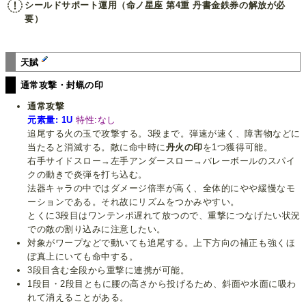
シールドサポート運用（命ノ星座 第4重 丹書金鉄券の解放が必
要）
天賦
通常攻撃・封蝋の印
通常攻撃
元素量: 1U
特性:なし
追尾する火の玉で攻撃する。3段まで。弾速が速く、障害物などに
当たると消滅する。敵に命中時に
丹火の印
を1つ獲得可能。
右手サイドスロー→左手アンダースロー→バレーボールのスパイ
クの動きで炎弾を打ち込む。
法器キャラの中ではダメージ倍率が高く、全体的にやや緩慢なモ
ーションである。それ故にリズムをつかみやすい。
とくに3段目はワンテンポ遅れて放つので、重撃につなげたい状況
での敵の割り込みに注意したい。
対象がワープなどで動いても追尾する。上下方向の補正も強くほ
ぼ真上にいても命中する。
3段目含む全段から重撃に連携が可能。
1段目・2段目ともに腰の高さから投げるため、斜面や水面に吸わ
れて消えることがある。