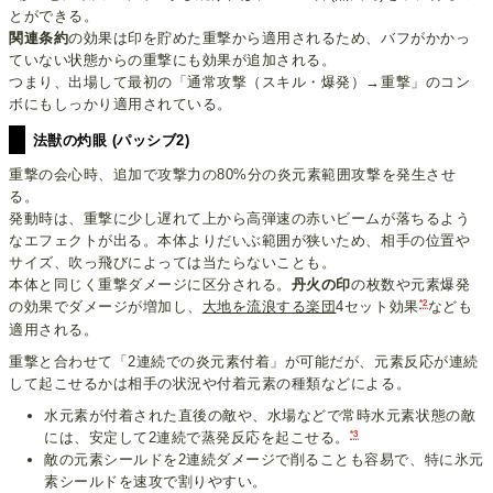
とができる。
関連条約
の効果は印を貯めた重撃から適用されるため、バフがかかっ
ていない状態からの重撃にも効果が追加される。
つまり、出場して最初の「通常攻撃（スキル・爆発）→重撃」のコン
ボにもしっかり適用されている。
法獣の灼眼 (パッシブ2)
重撃の会心時、追加で攻撃力の80%分の炎元素範囲攻撃を発生させ
る。
発動時は、重撃に少し遅れて上から高弾速の赤いビームが落ちるよう
なエフェクトが出る。本体よりだいぶ範囲が狭いため、相手の位置や
サイズ、吹っ飛びによっては当たらないことも。
本体と同じく重撃ダメージに区分される。
丹火の印
の枚数や元素爆発
*2
の効果でダメージが増加し、
大地を流浪する楽団
4セット効果
なども
適用される。
重撃と合わせて「2連続での炎元素付着」が可能だが、元素反応が連続
して起こせるかは相手の状況や付着元素の種類などによる。
水元素が付着された直後の敵や、水場などで常時水元素状態の敵
*3
には、安定して2連続で蒸発反応を起こせる。
敵の元素シールドを2連続ダメージで削ることも容易で、特に氷元
素シールドを速攻で割りやすい。