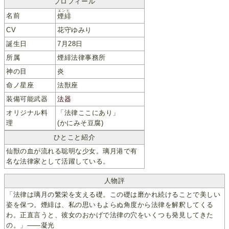
プロフィール
エンヒ
名前
煙緋
CV
花守ゆみり
誕生日
7月28日
所属
煙緋法律事務所
神の目
炎
命ノ星座
法獣座
装備可能武器
法器
オリジナル料
「法律ここにあり」
理
(かにみそ豆腐)
ひとこと紹介
仙獣の血が流れる聡明な少女。璃月港で有
名な法律家として活躍している。
人物評
「法律は璃月の繁栄を支える礎。この礎は磨かれ続けることで美しい
姿を保つ。煙緋は、私の思いもよらぬ角度から法律を解釈してくる
わ。正直言うと、彼女のおかげで法律の穴をいくつも発見してきた
の。」――凝光