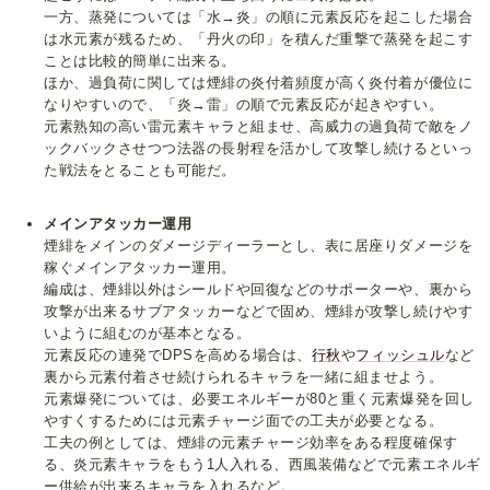
一方、蒸発については「水→炎」の順に元素反応を起こした場合
は水元素が残るため、「丹火の印」を積んだ重撃で蒸発を起こす
ことは比較的簡単に出来る。
ほか、過負荷に関しては煙緋の炎付着頻度が高く炎付着が優位に
なりやすいので、「炎→雷」の順で元素反応が起きやすい。
元素熟知の高い雷元素キャラと組ませ、高威力の過負荷で敵をノ
ックバックさせつつ法器の長射程を活かして攻撃し続けるといっ
た戦法をとることも可能だ。
メインアタッカー運用
煙緋をメインのダメージディーラーとし、表に居座りダメージを
稼ぐメインアタッカー運用。
編成は、煙緋以外はシールドや回復などのサポーターや、裏から
攻撃が出来るサブアタッカーなどで固め、煙緋が攻撃し続けやす
いように組むのが基本となる。
元素反応の連発でDPSを高める場合は、
行秋
や
フィッシュル
など
裏から元素付着させ続けられるキャラを一緒に組ませよう。
元素爆発については、必要エネルギーが80と重く元素爆発を回し
やすくするためには元素チャージ面での工夫が必要となる。
工夫の例としては、煙緋の元素チャージ効率をある程度確保す
る、炎元素キャラをもう1人入れる、西風装備などで元素エネルギ
ー供給が出来るキャラを入れるなど。