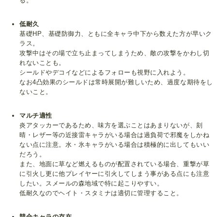
る。
低耐久
基礎HP、基礎防御力、ともに全キャラ中下から数えた方が早いク
ラス。
攻撃中はその場で立ち止まってしまうため、敵の攻撃をかわし切
れないことも。
シールドやデコイなどによるフォローも視野に入れよう。
なお4凸効果のシールドは常時展開が難しいため、過度な期待をし
ないこと。
マルチ適性
炎アタッカーであるため、味方を選ぶことはあまりないが、刻
晴・レザー等の近接雷キャラがいる場合は過負荷で邪魔をしかね
ない点に注意。水・氷キャラがいる場合は積極的に出してもいい
だろう。
また、地面に草など燃えるものが配置されている場合、重撃が草
に引火し更に他プレイヤーに引火してしまう事がある点にも注意
したい。スメールの森地域で特に起こりやすい。
低耐久なのでヘイト・スタミナは適切に管理すること。
競合キャラの存在