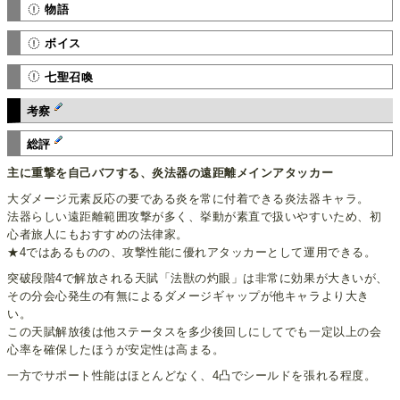
物語
ボイス
七聖召喚
考察
総評
主に重撃を自己バフする、炎法器の遠距離メインアタッカー
大ダメージ元素反応の要である炎を常に付着できる炎法器キャラ。
法器らしい遠距離範囲攻撃が多く、挙動が素直で扱いやすいため、初
心者旅人にもおすすめの法律家。
★4ではあるものの、攻撃性能に優れアタッカーとして運用できる。
突破段階4で解放される天賦「法獣の灼眼」は非常に効果が大きいが、
その分会心発生の有無によるダメージギャップが他キャラより大き
い。
この天賦解放後は他ステータスを多少後回しにしてでも一定以上の会
心率を確保したほうが安定性は高まる。
一方でサポート性能はほとんどなく、4凸でシールドを張れる程度。