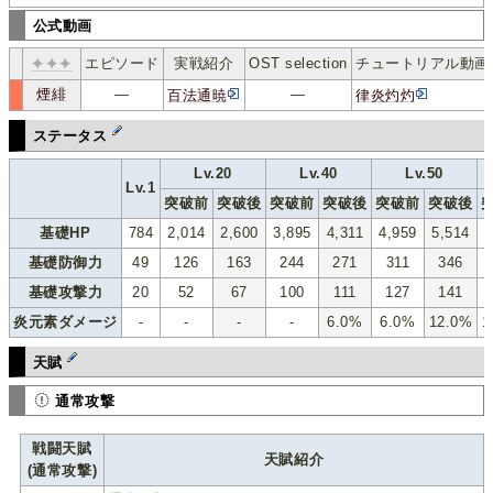
公式動画
✦✦✦
エピソード
実戦紹介
OST selection
チュートリアル動画
煙緋
―
―
百法通暁
律炎灼灼
p
ｴﾝ
ｰｰ
ステータス
Lv.20
Lv.40
Lv.50
Lv.1
突破前
突破後
突破前
突破後
突破前
突破後
基礎HP
784
2,014
2,600
3,895
4,311
4,959
5,514
6
基礎防御力
49
126
163
244
271
311
346
基礎攻撃力
20
52
67
100
111
127
141
炎元素ダメージ
-
-
-
-
6.0%
6.0%
12.0%
1
天賦
通常攻撃
戦闘天賦
天賦紹介
(通常攻撃)