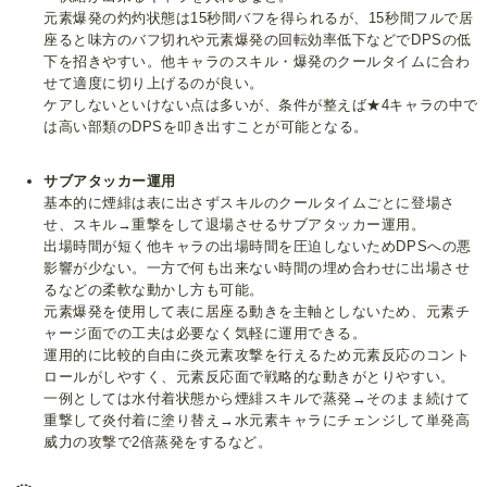
元素爆発の灼灼状態は15秒間バフを得られるが、15秒間フルで居
座ると味方のバフ切れや元素爆発の回転効率低下などでDPSの低
下を招きやすい。他キャラのスキル・爆発のクールタイムに合わ
せて適度に切り上げるのが良い。
ケアしないといけない点は多いが、条件が整えば★4キャラの中で
は高い部類のDPSを叩き出すことが可能となる。
サブアタッカー運用
基本的に煙緋は表に出さずスキルのクールタイムごとに登場さ
せ、スキル→重撃をして退場させるサブアタッカー運用。
出場時間が短く他キャラの出場時間を圧迫しないためDPSへの悪
影響が少ない。一方で何も出来ない時間の埋め合わせに出場させ
るなどの柔軟な動かし方も可能。
元素爆発を使用して表に居座る動きを主軸としないため、元素チ
ャージ面での工夫は必要なく気軽に運用できる。
運用的に比較的自由に炎元素攻撃を行えるため元素反応のコント
ロールがしやすく、元素反応面で戦略的な動きがとりやすい。
一例としては水付着状態から煙緋スキルで蒸発→そのまま続けて
重撃して炎付着に塗り替え→水元素キャラにチェンジして単発高
威力の攻撃で2倍蒸発をするなど。