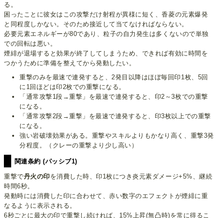
る。
困ったことに彼女はこの攻撃だけ射程が異様に短く、香菱の元素爆発
と同程度しかない。そのため接近して当てなければならない。
必要元素エネルギーが80であり、粒子の自力発生は多くないので単独
での回転は悪い。
煙緋が退場すると効果が終了してしまうため、できれば有効に時間を
つかうために準備を整えてから発動したい。
重撃のみを最速で連発すると、2発目以降はほぼ毎回印1枚、5回
に1回ほどは印2枚での重撃になる。
「通常攻撃1段→重撃」を最速で連発すると、印2～3枚での重撃
になる。
「通常攻撃2段→重撃」を最速で連発すると、印3枚以上での重撃
になる。
強い岩破壊効果がある。重撃やスキルよりもかなり高く、重撃3発
分程度。（クレーの重撃より少し高い）
関連条約 (パッシブ1)
重撃で
丹火の印
を消費した時、印1枚につき炎元素ダメージ+5%、継続
時間6秒。
発動時には消費した印に合わせて、赤い数字のエフェクトが煙緋に重
なるように表示される。
6秒ごとに最大の印で重撃し続ければ、15%上昇(無凸時)を常に得るこ