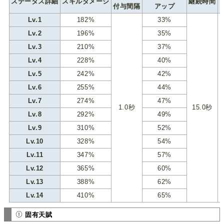
ステータス詳細
スキルダメージ
継続時間
付与間隔
アップ
Lv.1
182%
33%
Lv.2
196%
35%
Lv.3
210%
37%
Lv.4
228%
40%
Lv.5
242%
42%
Lv.6
255%
44%
Lv.7
274%
47%
1.0秒
15.0秒
Lv.8
292%
49%
Lv.9
310%
52%
Lv.10
328%
54%
Lv.11
347%
57%
Lv.12
365%
60%
Lv.13
388%
62%
Lv.14
410%
65%
固有天賦