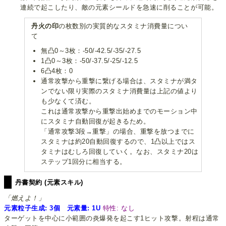
連続で起こしたり、敵の元素シールドを急速に削ることが可能。
丹火の印
の枚数別の実質的なスタミナ消費量につい
て
無凸0～3枚：-50/-42.5/-35/-27.5
1凸0～3枚：-50/-37.5/-25/-12.5
6凸4枚：0
通常攻撃から重撃に繋げる場合は、スタミナが満タ
ンでない限り実際のスタミナ消費量は上記の値より
も少なくて済む。
これは通常攻撃から重撃出始めまでのモーション中
にスタミナ自動回復が起きるため。
「通常攻撃3段→重撃」の場合、重撃を放つまでに
スタミナは約20自動回復するので、1凸以上ではス
タミナはむしろ回復していく。なお、スタミナ20は
ステップ1回分に相当する。
丹書契約 (元素スキル)
「燃えよ！」
元素粒子生成: 3個 元素量: 1U
特性: なし
ターゲットを中心に小範囲の炎爆発を起こす1ヒット攻撃。射程は通常