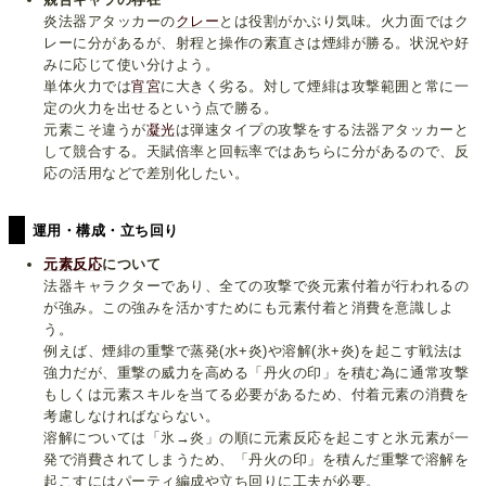
炎法器アタッカーの
クレー
とは役割がかぶり気味。火力面ではク
レーに分があるが、射程と操作の素直さは煙緋が勝る。状況や好
みに応じて使い分けよう。
単体火力では
宵宮
に大きく劣る。対して煙緋は攻撃範囲と常に一
定の火力を出せるという点で勝る。
元素こそ違うが
凝光
は弾速タイプの攻撃をする法器アタッカーと
して競合する。天賦倍率と回転率ではあちらに分があるので、反
応の活用などで差別化したい。
運用・構成・立ち回り
元素反応
について
法器キャラクターであり、全ての攻撃で炎元素付着が行われるの
が強み。この強みを活かすためにも元素付着と消費を意識しよ
う。
例えば、煙緋の重撃で蒸発(水+炎)や溶解(氷+炎)を起こす戦法は
強力だが、重撃の威力を高める「丹火の印」を積む為に通常攻撃
もしくは元素スキルを当てる必要があるため、付着元素の消費を
考慮しなければならない。
溶解については「氷→炎」の順に元素反応を起こすと氷元素が一
発で消費されてしまうため、「丹火の印」を積んだ重撃で溶解を
起こすにはパーティ編成や立ち回りに工夫が必要。