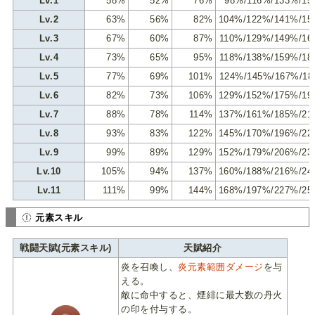
Lv.1
58%
52%
76%
98%/116%/133%/15
Lv.2
63%
56%
82%
104%/122%/141%/15
Lv.3
67%
60%
87%
110%/129%/149%/16
Lv.4
73%
65%
95%
118%/138%/159%/18
Lv.5
77%
69%
101%
124%/145%/167%/18
Lv.6
82%
73%
106%
129%/152%/175%/19
Lv.7
88%
78%
114%
137%/161%/185%/21
Lv.8
93%
83%
122%
145%/170%/196%/22
Lv.9
99%
89%
129%
152%/179%/206%/23
Lv.10
105%
94%
137%
160%/188%/216%/24
Lv.11
111%
99%
144%
168%/197%/227%/25
元素スキル
戦闘天賦(元素スキル)
天賦紹介
炎を召喚し、
炎元素範囲ダメージ
を与
える。
敵に命中すると、煙緋に最大数の丹火
の印を付与する。