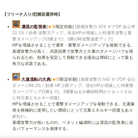
【フリーナ入り/烈開花運用時】
凛流の監視者
(
★5
/限定祈願)
[基礎攻撃力:674 サブOP:会心率
22.1% / 効果:攻撃力アップ、現在HPが増減した時通常攻撃と重
撃ダメージアップ(3層まで)、3層の時攻撃速度アップ]
HPを増減させることで通常・重撃ダメージアップを発動できる。
基礎攻撃力が高く、武器効果で攻撃力と大量のダメージバフを得
られるため、効果を安定して発動できる場合は煙緋にとって最も
有力な武器である。
久遠流転の大典
(
★5
/限定祈願)
[基礎攻撃力:542 サブOP:会心
ダメージ88.2% / 効果:HP上限アップ、現在HPが増減した時重撃
ダメージアップ(3層まで)、3層重ねるか継続時間がリセットされ
た時元素エネルギー回復]
HPを増減させることで重撃ダメージアップを発動できる。元素爆
発を積極的に使用したい煙緋にとって元素エネルギー回復もあり
がたい。
基礎攻撃力が低いものの、ベネット編成時には凛流の監視者に迫
るパフォーマンスを発揮する。