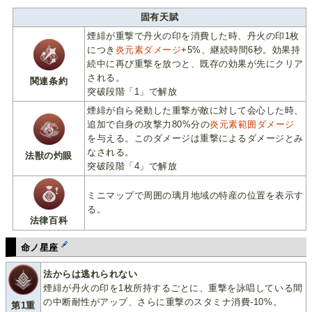
固有天賦
煙緋が重撃で丹火の印を消費した時、丹火の印1枚
につき
炎元素ダメージ
+5%、継続時間6秒。効果持
続中に再び重撃を放つと、既存の効果が先にクリア
される。
関連条約
突破段階「1」で解放
煙緋が自ら発動した重撃が敵に対して会心した時、
追加で自身の攻撃力80%分の
炎元素範囲ダメージ
を与える。このダメージは重撃によるダメージとみ
なされる。
法獣の灼眼
突破段階「4」で解放
ミニマップで周囲の璃月地域の特産の位置を表示す
る。
法律百科
命ノ星座
法からは逃れられない
煙緋が丹火の印を1枚所持するごとに、重撃を詠唱している間
の中断耐性がアップ、さらに重撃のスタミナ消費-10%。
第1重