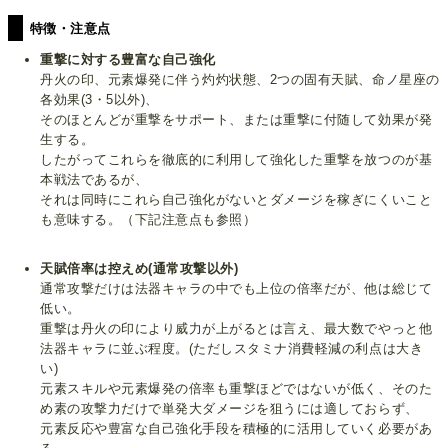
特徴・注意点
重撃に対する豊富な自己強化
丹火の印、元素爆発に伴う灼灼状態、2つの固有天賦、命ノ星座の
各効果(3・5以外)、
そのほとんどが重撃をサポート、または重撃に付随して効果が発
生する。
したがってこれらを徹底的に利用して強化した重撃を放つのが基
本戦法であるが、
それは同時にこれら自己強化がないとダメージを稼ぎにくいこと
も意味する。（下記注意点も参照）
天賦倍率は控えめ(通常攻撃以外)
通常攻撃だけは法器キャラの中でも上位の倍率だが、他は総じて
低い。
重撃は丹火の印により威力が上がるとは言え、最大数でやっと他
法器キャラに並ぶ程度。(ただしスタミナ消費軽減の利点は大き
い)
元素スキルや元素爆発の倍率も重撃ほどではないが低く、そのた
め素の攻撃力だけで単発大ダメージを狙うには適しておらず、
元素反応や豊富な自己強化手段を積極的に活用していく必要があ