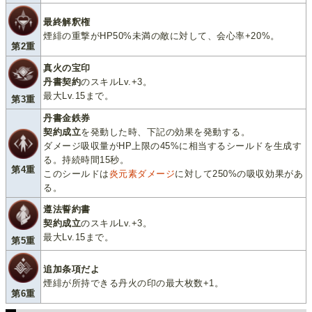
最終解釈権
煙緋の重撃がHP50%未満の敵に対して、会心率+20%。
第2重
真火の宝印
丹書契約
のスキルLv.+3。
最大Lv.15まで。
第3重
丹書金鉄券
契約成立
を発動した時、下記の効果を発動する。
ダメージ吸収量がHP上限の45%に相当するシールドを生成す
る。持続時間15秒。
第4重
このシールドは
炎元素ダメージ
に対して250%の吸収効果があ
る。
遵法誓約書
契約成立
のスキルLv.+3。
最大Lv.15まで。
第5重
追加条項だよ
煙緋が所持できる丹火の印の最大枚数+1。
第6重