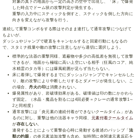
対象の真下の地面から一定の高さの空中で出現し、「床」で爆発
した時点でドーム状の攻撃判定が発生する。
重撃の入力中にスティックを倒すと、スティックを倒した方向に
向きを変えながら攻撃を行う。
連続して重撃コンボをする際はそのまま連打して通常攻撃につなげて
もよいが、
ダッシュやジャンプで硬直をキャンセルすると回避行動にもなるの
で、スタミナ残量や敵の攻撃に注意しながら適切に選択しよう。
標準的な法器の重撃同様、遮蔽物や多少の高低差を無視して攻撃
できるが、地面から極端に高い上空にいる相手（狂風のコア、純
水精霊のタカ等）には爆風範囲が足らず当たらない。
床に着弾して爆発するまでにダッシュ/ジャンプでキャンセルした
り、敵の攻撃により中断したりするとダメージが発生しない。こ
の場合、
丹火の印
は消費されない。
爆発属性があり、岩破壊効果がある。破壊値は印の数にかかわら
ず固定。（水晶・魔晶を割るには4回必要＝クレーの通常攻撃1～
2と同程度）
通常攻撃には「炎元素の連続付着ができないクールタイム」があ
るのに対し、重撃は他の法器キャラ同様、
元素付着クールタイム
が
存在しない
。
連発することによって重撃会心時に発動する後述のパッシブ「
法
獣の灼眼
」の炎元素追加攻撃も含め、短時間に炎関連元素反応を