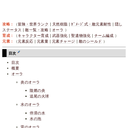
攻略：
（
冒険・世界ランク
|
天然樹脂
|
ﾀﾞﾒｰｼﾞ式・敵元素耐性
|
隠し
ステータス
|
敵一覧・攻略
|
オーラ
）
育成：
（
キャラクター育成
|
武器強化
|
聖遺物強化
|
チーム編成
）
元素：
（
元素反応
|
元素量
|
元素チャージ
|
敵のシールド
）
目次
目次
概要
オーラ
炎のオーラ
陰燃の炎
追尾の火球
水のオーラ
停滞の水
水の泡
雷のオーラ