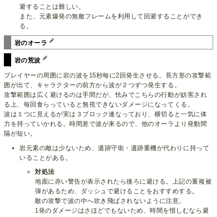
避することは難しい。
また、元素爆発の無敵フレームを利用して回避することができ
る。
岩のオーラ
岩の荒波
プレイヤーの周囲に岩の波を15秒毎に2回発生させる。長方形の攻撃範
囲が出て、キャラクターの前方から波が２つずつ発生する。
攻撃範囲は広く避けるのは手間だが、怯みでこちらの行動が妨害され
る上、毎回食らっていると無視できないダメージになってくる。
波は１つに見えるが実は３ブロック連なっており、横切ると一気に体
力を持っていかれる。時間差で波が来るので、他のオーラより発動間
隔が短い。
岩元素の敵は少ないため、遺跡守衛・遺跡重機が代わりに持って
いることがある。
対処法
地面に赤い警告が表示されたら後ろに避ける。上記の重複被
弾があるため、ダッシュで避けることをおすすめする。
敵の攻撃で波の中へ吹き飛ばされないように注意。
1発のダメージはさほどでもないため、時間を惜しむなら避