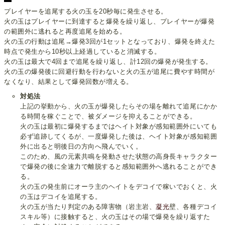
プレイヤーを追尾する火の玉を20秒毎に発生させる。
火の玉はプレイヤーに到達すると爆発を繰り返し、プレイヤーが爆発
の範囲外に逃れると再度追尾を始める。
火の玉の行動は追尾→爆発3回が1セットとなっており、爆発を終えた
時点で発生から10秒以上経過していると消滅する。
火の玉は最大で4回まで追尾を繰り返し、計12回の爆発が発生する。
火の玉の爆発後に回避行動を行わないと火の玉が追尾に費やす時間が
なくなり、結果として爆発回数が増える。
対処法
上記の挙動から、火の玉が爆発したらその場を離れて追尾にかか
る時間を稼ぐことで、被ダメージを抑えることができる。
火の玉は最初に爆発するまではヘイト対象が感知範囲外にいても
必ず追跡してくるが、一度爆発した後は、ヘイト対象が感知範囲
外に出ると明後日の方向へ飛んでいく。
このため、風の元素共鳴を発動させた状態の高身長キャラクター
で爆発の後に全速力で離脱すると感知範囲外へ逃れることができ
る。
火の玉の発生前にオーラ主のヘイトをデコイで稼いでおくと、火
の玉はデコイを追尾する。
火の玉が当たり判定のある障害物（岩主岩、
凝光
壁、各種デコイ
スキル等）に接触すると、火の玉はその場で爆発を繰り返すた