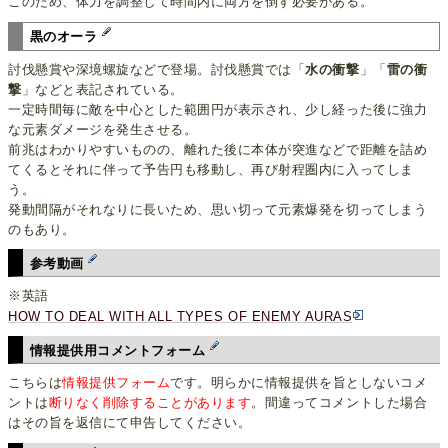
このため、体力を調整して時間内に両方を倒す必要がある。
黒のオーラ
討伐懸賞や深境螺旋などで登場。討伐懸賞では「
水の衝撃
」「
雷の衝
撃
」などと表記されている。
一定時間毎に敵を中心とした範囲円が表示され、少し経った後に強力
な元素ダメージを発生させる。
前兆はわかりやすいものの、離れた後に本体が突進などで距離を詰め
てくるとそれに伴って予告円も移動し、再び射程圏内に入ってしま
う。
発動間隔がそれなりに長いため、思い切って元素爆発を切ってしまう
のもあり。
参考動画
※英語
HOW TO DEAL WITH ALL TYPES OF ENEMY AURAS
情報提供用コメントフォーム
こちらは
情報提供フォーム
です。明らかに情報提供を旨としないコメ
ントは
断りなく削除することがあります
。間違ってコメントした場合
はその旨を返信にて申告してください。