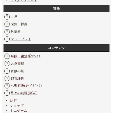
冒険
世界
採集・採掘
敵情報
マルチプレイ
コンテンツ
時限・復活系ｺﾝﾃﾝﾂ
天然樹脂
冒険の証
都市評判
七聖召喚(ｶｰﾄﾞｹﾞｰﾑ)
星々の幻境(UGC)
紀行
ショップ
ミニゲーム