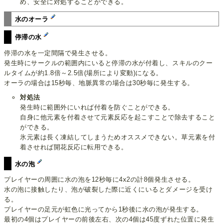
め、安全に対処することができる。
水のオーラ
停滞の水
停滞の水を一定間隔で発生させる。
発生時にサークルの範囲内にいると停滞の水が付着し、スキルのクー
ルタイムが約1.8倍～2.5倍(場所により変動)になる。
オーラの場合は15秒毎、地脈異常の場合は30秒毎に発生する。
対処法
発生時に範囲外にいれば付着を防ぐことができる。
自身に他元素を付着させて元素反応を起こすことで除去すること
ができる。
氷元素は長く凍結してしまうためオススメできない。草元素を付
着させれば開花反応に転用できる。
水の泡
プレイヤーの周囲に水の泡を12秒毎に4x2の計8個発生させる。
水の泡に接触したり、泡が破裂した際に近くにいるとダメージを受け
る。
プレイヤーの足元が虹色に光ってから1秒後に水の泡が発生する。
最初の4個はプレイヤーの前後左右、次の4個は45度ずれた位置に発生