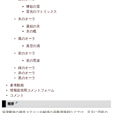
嗜欲の雷
雷光のマトリックス
氷のオーラ
凝結の氷
氷の檻
風のオーラ
真空の渦
岩のオーラ
岩の荒波
緑のオーラ
赤のオーラ
黒のオーラ
参考動画
情報提供用コメントフォーム
コメント
概要
深境螺旋の後半ステージや秘境の高難度挑戦などでは、足元に円状の