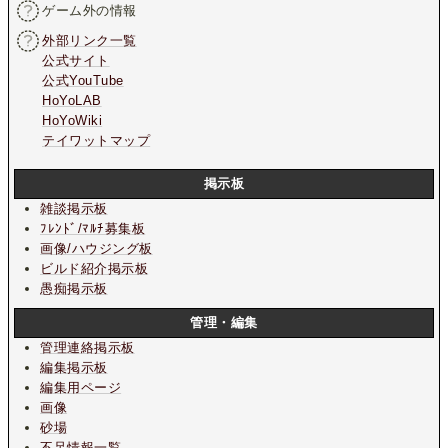
ゲーム外の情報
外部リンク一覧
公式サイト
公式YouTube
HoYoLAB
HoYoWiki
テイワットマップ
掲示板
雑談掲示板
ﾌﾚﾝﾄﾞ/ﾏﾙﾁ募集板
画像/ハウジング板
ビルド紹介掲示板
愚痴掲示板
管理・編集
管理連絡掲示板
編集掲示板
編集用ページ
画像
砂場
不足情報一覧