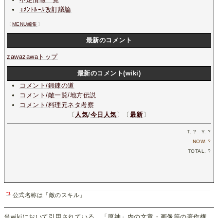
ｺﾒﾝﾄﾙｰﾙ改訂議論
〔
MENU編集
〕
最新のコメント
zawazawaトップ
最新のコメント(wiki)
コメント/鍛錬の道
コメント/敵一覧/地方伝説
コメント/料理元ネタ考察
〔
人気
/
今日人気
〕〔
最新
〕
T.
?
Y.
?
NOW.
?
TOTAL.
?
*1
公式名称は「敵のスキル」
当wikiにおいて引用されている、「原神」内の文章・画像等の著作権