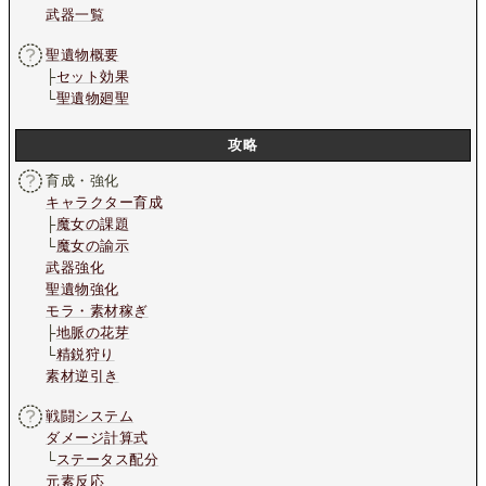
武器一覧
聖遺物概要
├
セット効果
└
聖遺物廻聖
攻略
育成・強化
キャラクター育成
├
魔女の課題
└
魔女の諭示
武器強化
聖遺物強化
モラ・素材稼ぎ
├
地脈の花芽
└
精鋭狩り
素材逆引き
戦闘システム
ダメージ計算式
└
ステータス配分
元素反応