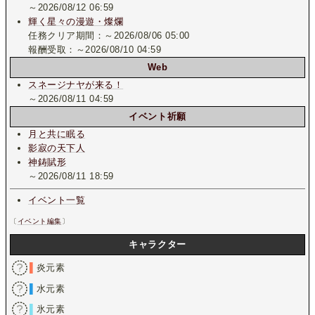
～2026/08/12 06:59
輝く星々の漫遊・燦爛
任務クリア期間：～2026/08/06 05:00
報酬受取：～2026/08/10 04:59
Web
スネージナヤが来る！
～2026/08/11 04:59
イベント祈願
月と共に眠る
影寂の天下人
神鋳賦形
～2026/08/11 18:59
イベント一覧
〔
イベント編集
〕
キャラクター
▌
炎元素
▌
水元素
▌
氷元素