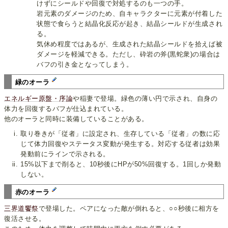
けずにシールドや回復で対処するのも一つの手。
岩元素のダメージのため、自キャラクターに元素が付着した
状態で食らうと結晶化反応が起き、結晶シールドが生成され
る。
気休め程度ではあるが、生成された結晶シールドを拾えば被
ダメージを軽減できる。ただし、砕岩の斧(黒蛇衆)の場合は
バフの引き金となってしまう。
緑のオーラ
エネルギー原盤・序論
や稲妻で登場。緑色の薄い円で示され、自身の
体力を回復するバフが仕込まれている。
他のオーラと同時に装備していることがある。
取り巻きが「従者」に設定され、生存している「従者」の数に応
じて体力回復やステータス変動が発生する。対応する従者は効果
発動前にラインで示される。
15%以下まで削ると、10秒後にHPが50%回復する。1回しか発動
しない。
赤のオーラ
三界道饗祭
で登場した。ペアになった敵が倒れると、○○秒後に相方を
復活させる。