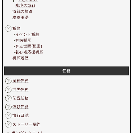
└
幽境の激戦
激戦の旅路
攻略用語
祈願
├
イベント祈願
├
神鋳賦形
├
奔走世間(恒常)
└
初心者応援祈願
祈願履歴
任務
魔神任務
世界任務
伝説任務
依頼任務
旅行日誌
ストーリー要約
ランダムクエスト