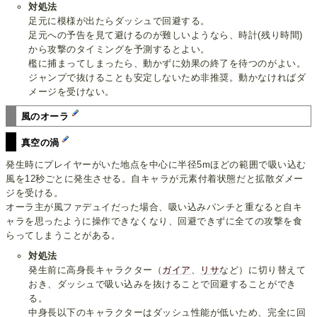
対処法
足元に模様が出たらダッシュで回避する。
足元への予告を見て避けるのが難しいようなら、時計(残り時間)
から攻撃のタイミングを予測するとよい。
檻に捕まってしまったら、動かずに効果の終了を待つのがよい。
ジャンプで抜けることも安定しないため非推奨。動かなければダ
メージを受けない。
風のオーラ
真空の渦
発生時にプレイヤーがいた地点を中心に半径5mほどの範囲で吸い込む
風を12秒ごとに発生させる。自キャラが元素付着状態だと拡散ダメー
ジを受ける。
オーラ主が風ファデュイだった場合、吸い込みパンチと重なると自キ
ャラを思ったように操作できなくなり、回避できずに全ての攻撃を食
らってしまうことがある。
対処法
発生前に高身長キャラクター（
ガイア
、
リサ
など）に切り替えて
おき、ダッシュで吸い込みを抜けることで回避することができ
る。
中身長以下のキャラクターはダッシュ性能が低いため、完全に回