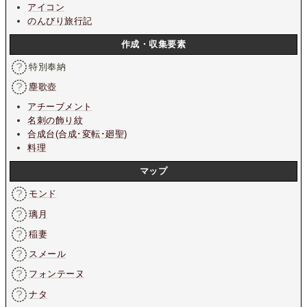
アイコン
のんびり旅行記
作成・収集要素
特別奉納
塵歌壺
アチーブメント
名刺の飾り紋
合成台(合成･変転･廻聖)
料理
マップ
モンド
璃月
稲妻
スメール
フォンテーヌ
ナタ