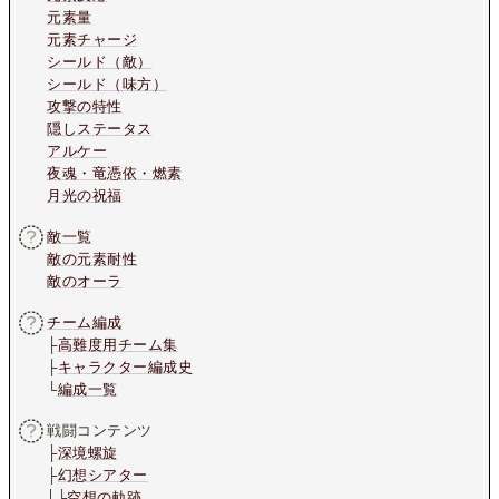
元素量
元素チャージ
シールド（敵）
シールド（味方）
攻撃の特性
隠しステータス
アルケー
夜魂・竜憑依・燃素
月光の祝福
敵一覧
敵の元素耐性
敵のオーラ
チーム編成
├
高難度用チーム集
├
キャラクター編成史
└
編成一覧
戦闘コンテンツ
├
深境螺旋
├
幻想シアター
│└
空想の軌跡