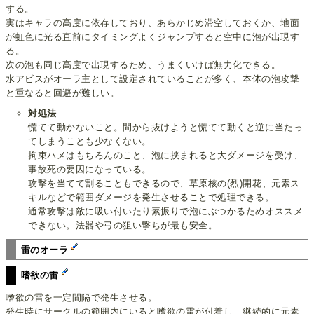
する。
実はキャラの高度に依存しており、あらかじめ滞空しておくか、地面
が虹色に光る直前にタイミングよくジャンプすると空中に泡が出現す
る。
次の泡も同じ高度で出現するため、うまくいけば無力化できる。
水アビスがオーラ主として設定されていることが多く、本体の泡攻撃
と重なると回避が難しい。
対処法
慌てて動かないこと。間から抜けようと慌てて動くと逆に当たっ
てしまうことも少なくない。
拘束ハメはもちろんのこと、泡に挟まれると大ダメージを受け、
事故死の要因になっている。
攻撃を当てて割ることもできるので、草原核の(烈)開花、元素ス
キルなどで範囲ダメージを発生させることで処理できる。
通常攻撃は敵に吸い付いたり素振りで泡にぶつかるためオススメ
できない。法器や弓の狙い撃ちが最も安全。
雷のオーラ
嗜欲の雷
嗜欲の雷を一定間隔で発生させる。
発生時にサークルの範囲内にいると嗜欲の雷が付着し、継続的に元素