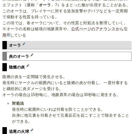
*1
エフェクト（通称「
オーラ
」
）をまとった敵が出現することがある。
このオーラは、プレイヤーに対する追加攻撃やデバフなどを一定周期
で発動する性質を持っている。
この項では、各オーラについて、その性質と対処法を整理していく。
※オーラの名称は秘境の地脈異常や、
公式ページのアナウンスから引
用
している
オーラ
炎のオーラ
陰燃の炎
陰燃の炎を一定間隔で発生させる。
発生時にサークルの範囲内にいると陰燃の炎が付着し、一度付着する
と継続的に炎ダメージを受ける。
オーラの場合は15秒毎に、地脈異常の場合は30秒毎に発生する。
対処法
発生時に範囲外にいれば付着を防ぐことができる。
自身に他元素を付着させて元素反応を起こすことで除去すること
ができる。
追尾の火球