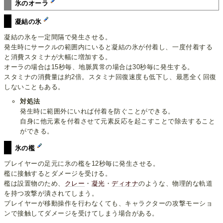
氷のオーラ
凝結の氷
凝結の氷を一定間隔で発生させる。
発生時にサークルの範囲内にいると凝結の氷が付着し、一度付着する
と消費スタミナが大幅に増加する。
オーラの場合は15秒毎、地脈異常の場合は30秒毎に発生する。
スタミナの消費量は約2倍。スタミナ回復速度も低下し、最悪全く回復
しないこともある。
対処法
発生時に範囲外にいれば付着を防ぐことができる。
自身に他元素を付着させて元素反応を起こすことで除去すること
ができる。
氷の檻
プレイヤーの足元に氷の檻を12秒毎に発生させる。
檻に接触するとダメージを受ける。
檻は設置物のため、
クレー
・
凝光
・
ディオナ
のような、物理的な軌道
を持つ攻撃が潰されてしまう。
プレイヤーが移動操作を行わなくても、キャラクターの攻撃モーショ
ンで接触してダメージを受けてしまう場合がある。