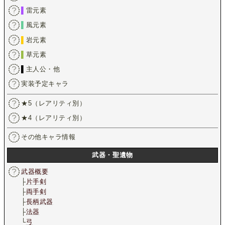
▌
雷元素
▌
風元素
▌
岩元素
▌
草元素
▌
主人公・他
実装予定キャラ
★5（レアリティ別）
★4（レアリティ別）
その他キャラ情報
武器・聖遺物
武器概要
├
片手剣
├
両手剣
├
長柄武器
├
法器
└
弓