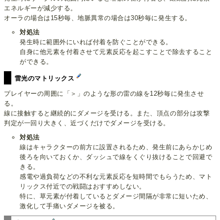
エネルギーが減少する。
オーラの場合は15秒毎、地脈異常の場合は30秒毎に発生する。
対処法
発生時に範囲外にいれば付着を防ぐことができる。
自身に他元素を付着させて元素反応を起こすことで除去すること
ができる。
雷光のマトリックス
プレイヤーの周囲に「＞」のような形の雷の線を12秒毎に発生させ
る。
線に接触すると継続的にダメージを受ける。また、頂点の部分は攻撃
判定が一回り大きく、近づくだけでダメージを受ける。
対処法
線はキャラクターの前方に設置されるため、発生前にあらかじめ
後ろを向いておくか、ダッシュで線をくぐり抜けることで回避で
きる。
感電や過負荷などの不利な元素反応を短時間でもらうため、マト
リックス付近での戦闘はおすすめしない。
特に、草元素が付着しているとダメージ間隔が非常に短いため、
激化して手痛いダメージを被る。