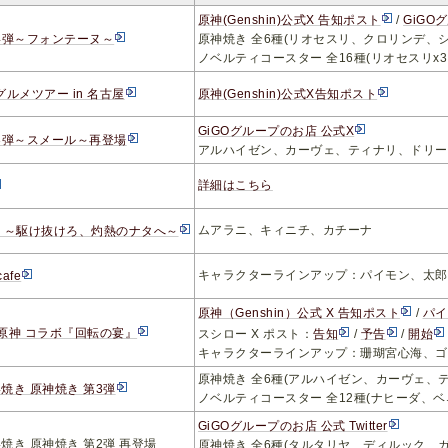
原神(Genshin)公式X 告知ポスト
/
GiGO
4弾～フォンテーヌ～
原神焼き 全6種(リオセスリ、クロリンデ、
ノベルティコースター 全16種(リオセスリx
ルメツアー in 名古屋
原神(Genshin)公式X告知ポスト
GiGOグループのお店 公式X
3弾～スメール～再登場
アルハイゼン、カーヴェ、ティナリ、ドリー
詳細はこちら
ムアラニ、キィニチ、カチーナ
tte ～駆け抜けろ、灼熱のナタへ～
キャラクターラインアップ：パイモン、太郎
cafe
原神（Genshin）公式 X 告知ポスト
/
パイ
 原神 コラボ『回転の宴』
スシロー X ポスト：
告知
/
予告
/
開始
キャラクターラインアップ：珊瑚宮心海、ゴ
原神焼き 全6種(アルハイゼン、カーヴェ、
い焼き 原神焼き 第3弾
ノベルティコースター 全12種(ナヒーダ
GiGOグループのお店 公式 Twitter
い焼き 原神焼き 第2弾 再登場
原神焼き 全6種(タルタリヤ、ディルック、