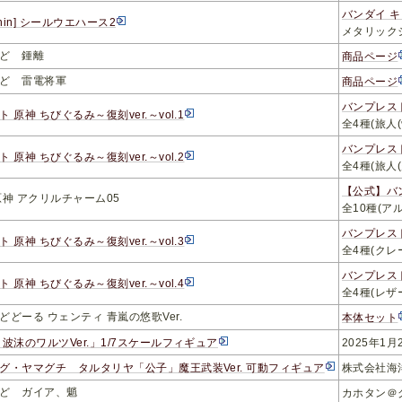
バンダイ 
shin] シールウエハース2
メタリックシ
ど 鍾離
商品ページ
ど 雷電将軍
商品ページ
バンプレストブ
 原神 ちびぐるみ～復刻ver.～vol.1
全4種(旅人
バンプレストブ
 原神 ちびぐるみ～復刻ver.～vol.2
全4種(旅人
【公式】バ
原神 アクリルチャーム05
全10種(
バンプレストブ
 原神 ちびぐるみ～復刻ver.～vol.3
全4種(ク
バンプレストブ
 原神 ちびぐるみ～復刻ver.～vol.4
全4種(レ
どどーる ウェンティ 青嵐の悠歌Ver.
本体セット
 波沫のワルツVer.」1/7スケールフィギュア
2025年1
グ・ヤマグチ タルタリヤ「公子」魔王武装Ver. 可動フィギュア
株式会社海
ど ガイア、魈
カホタン＠グ