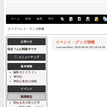
[
ホーム
|
新規
|
編集
|
添付
]
> イベント・グッズ情報
お知らせ
イベント・グッズ情報
Last-modified: 2025-06-04 (水) 18:29:46
現在
?
人が閲覧中です
メニューマップ
基本情報
編集ガイドライン
🔰FAQ
🔰初心者向け情報
イベント
期間限定
尋ねる月の照らす宵