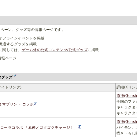
ンペーン、グッズ等の情報ページです。
オフラインイベントを掲載
流通するグッズを掲載
に関しては、
ゲーム外の公式コンテンツ/公式グッズ
に掲載
情報ページ
定グッズ
サイトリンク)
詳細(Xリ
原神(Gens
全国のファ
ミマプリント コラボ
キャラクタ
キャラクタ
原神(Gens
･コーラコラボ 「原神とゴクゴクチャージ！」
パイモン、
描き下ろし