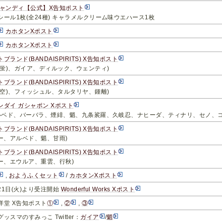
キャンディ【公式】X告知ポスト
ール1枚(全24種) キャラメルクリーム味ウエハース1枚
カホタンXポスト
カホタンXポスト
ランド(BANDAISPIRITS) X告知ポスト
(蛍)、ガイア、ディルック、ウェンティ)
ランド(BANDAISPIRITS) X告知ポスト
(空)、フィッシュル、タルタリヤ、鍾離)
ンダイ ガシャポン Xポスト
アルベド、バーバラ、煙緋、魈、九条裟羅、久岐忍、ナヒーダ、ティナリ、セノ、コ
ランド(BANDAISPIRITS) X告知ポスト
レー、アルベド、魈、甘雨)
ランド(BANDAISPIRITS) X告知ポスト
ザー、エウルア、重雲、行秋)
,
おようふくセット
/
カホタンXポスト
月21日(火)より受注開始
Wonderful Works Xポスト
洋堂 X告知ポスト
①
,
②
,
③
ッスマのすみっこ Twitter：
ガイア
/
魈