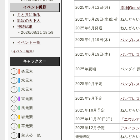
イベント祈願
2025年5月12日(月)
原神[Gen
月と共に眠る
2025年5月28日(水)出荷
ねんどろい
影寂の天下人
神鋳賦形
2025年6月発送
ねんどろい
～2026/08/11 18:59
2025年6月19日(木)
バンプレスト
イベント一覧
〔
イベント編集
〕
2025年6月19日(木)
バンプレスト
キャラクター
2025年夏頃
バンダイ 
▌
炎元素
▌
水元素
2025年9月予定
バンプレスト
▌
氷元素
2025年9月予定
▌
雷元素
バンプレスト
▌
風元素
2025年10月予定
ねんどろい
▌
岩元素
2025年11月30日(日)
「エウルア
▌
草元素
2025年12月予定
アメイジン
▌
主人公・他
発売未定
ねんどろい