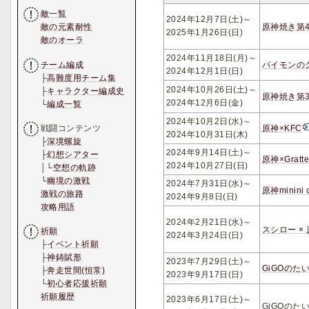
敵一覧
2024年12月7日(土)～
原神焼き第
敵の元素耐性
2025年1月26日(日)
敵のオーラ
2024年11月18日(月)～
チーム編成
パイモンのグ
2024年12月1日(日)
├
高難度用チーム集
2024年10月26日(土)～
├
キャラクター編成史
原神焼き第
2024年12月6日(金)
└
編成一覧
2024年10月2日(水)～
原神×KFC
戦闘コンテンツ
2024年10月31日(木)
├
深境螺旋
2024年9月14日(土)～
├
幻想シアター
原神×Gra
2024年10月27日(日)
│└
空想の軌跡
└
幽境の激戦
2024年7月31日(水)～
原神minini 
激戦の旅路
2024年9月8日(日)
攻略用語
2024年2月21日(水)～
スシロー ×
祈願
2024年3月24日(日)
├
イベント祈願
├
神鋳賦形
2023年7月29日(土)～
GiGOのた
├
奔走世間(恒常)
2023年9月17日(日)
└
初心者応援祈願
祈願履歴
2023年6月17日(土)～
GiGOのた