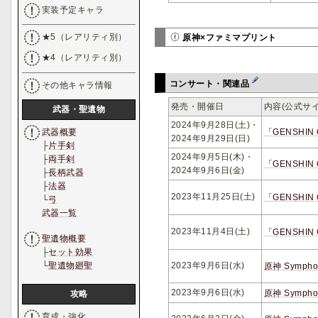
実装予定キャラ
★5（レアリティ別）
原神×ファミマプリント
★4（レアリティ別）
コンサート・関連品
その他キャラ情報
発売・開催日
内容(公式サ
武器・聖遺物
2024年9月28日(土)・
「GENSHI
武器概要
2024年9月29日(日)
├
片手剣
2024年9月5日(木)・
├
両手剣
「GENSHI
2024年9月6日(金)
├
長柄武器
├
法器
2023年11月25日(土)
「GENSHI
└
弓
武器一覧
2023年11月4日(土)
「GENSHI
聖遺物概要
├
セット効果
2023年9月6日(水)
└
聖遺物廻聖
原神 Symphon
2023年9月6日(水)
原神 Symp
攻略
育成・強化