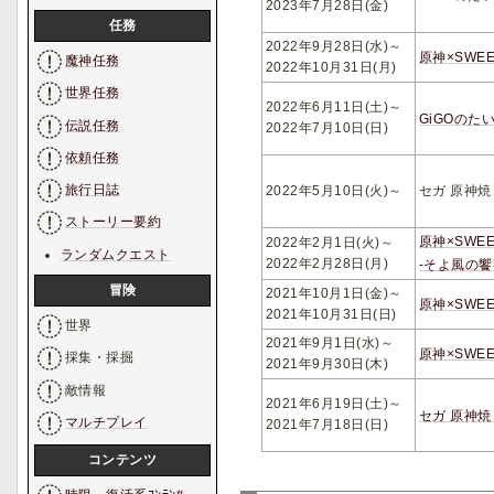
2023年7月28日(金)
任務
2022年9月28日(水)～
原神×SWEE
魔神任務
2022年10月31日(月)
世界任務
2022年6月11日(土)～
GiGOのた
伝説任務
2022年7月10日(日)
依頼任務
旅行日誌
2022年5月10日(火)～
セガ 原神焼
ストーリー要約
原神×SWEET
2022年2月1日(火)～
ランダムクエスト
2022年2月28日(月)
-そよ風の饗宴
冒険
2021年10月1日(金)～
原神×SWEE
2021年10月31日(日)
世界
2021年9月1日(水)～
原神×SWEE
採集・採掘
2021年9月30日(木)
敵情報
2021年6月19日(土)～
セガ 原神焼
マルチプレイ
2021年7月18日(日)
コンテンツ