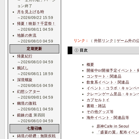
～「空月の歌」バージ
ョン終了
月を見上げる時
～2026/09/22 15:59
帰夏！映影？千霊祭！
～2026/08/11 04:59
地脈の奔流
リンク：
（
外部リンク
|
ゲーム外の
～2026/08/10 04:59
定期更新
目次
帰夏紀行
～2026/08/10 04:59
概要
腕試し
開催中or開催予定イベント・
～2026/08/11 18:59
コンサート・関連品
深境螺旋
飲食系イベント・関連品
～2026/08/16 04:59
イベント・コラボ・キャンペ
幻想シアター
クレーンゲーム景品・キャン
～2026/09/01 04:59
カプセルトイ
幽境の激戦
書籍・雑誌
～2026/08/11 04:59
その他グッズ等
鍛錬の道
第四回
海外イベント・関連品等
～2026/08/10 04:59
原神Cafe in Seoul
七聖召喚
「盛宴の翼」配布イベ
鋳境の研鑽：無限疾戦