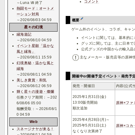
コメント
～Luna Ⅷ 終了
熱闘モード：オートメ
ーション対局
～2026/08/03 04:59
概要
星々の幻境
ゲーム外のイベント、コラボ、キャ
縁海遊記
イベントに関しては、基本的に
～2026/08/10 04:59
グッズに関しては、主に日本で
イベント星願「温かな
公式グッズの中国からの輸入品
風と縁海」
～2026/08/11 15:59
主なメーカー・販売店等の原神
幻境奥秘・温かな風と
縁海
～2026/08/11 04:59
開催中or開催予定イベント・発売予
美しき褒賞・和気
発売・開催日
内容(公式
～2026/08/12 06:59
輝く星々の漫遊・燦爛
2025年1月31日(金)
任務クリア期間：～202
13:00販売開始
原神×ファ
6/08/06 05:00
順次追加
報酬受取：～2026/08/1
0 04:59
2025年4月28日(月)～
Web
2025年5月31日(土)
原神×コカ
スネージナヤが来る！
なくなり次第終了
～2026/08/11 04:59