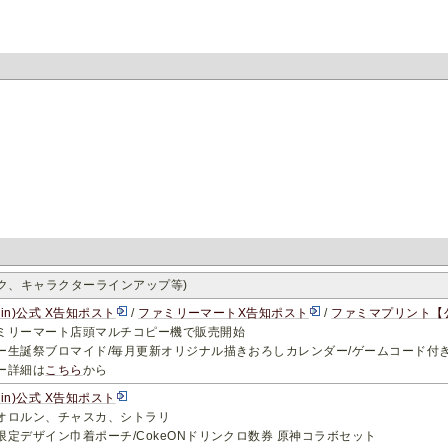
ンク、キャラクターラインアップ等)
hin)公式 X告知ポスト
/
ファミリーマートX告知ポスト
/
ファミマプリント【
ミリーマート店頭マルチコピー機で販売開始
ー生誕祭ブロマイド/毎月更新オリジナル描きおろしカレンダー/ゲームコード付
ー詳細は
こちら
から
hin)公式 X告知ポスト
オロルン、チャスカ、シトラリ
限定デザイン巾着ポーチ/CokeONドリンクロ数券 原神コラボセット