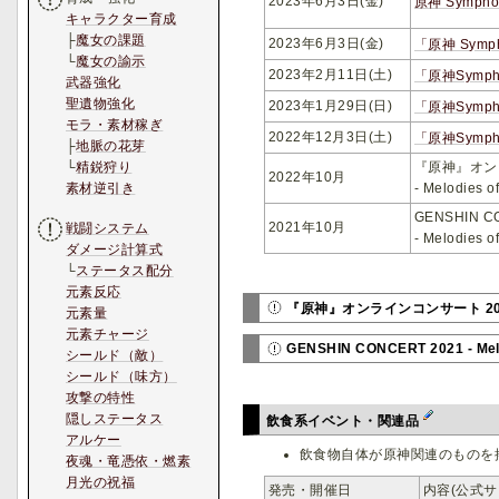
2023年6月3日(金)
原神 Symp
キャラクター育成
├
魔女の課題
2023年6月3日(金)
「原神 Sym
└
魔女の諭示
2023年2月11日(土)
「原神Symp
武器強化
聖遺物強化
2023年1月29日(日)
「原神Symp
モラ・素材稼ぎ
2022年12月3日(土)
「原神Symp
├
地脈の花芽
『原神』オン
└
精鋭狩り
2022年10月
- Melodies o
素材逆引き
GENSHIN C
2021年10月
戦闘システム
- Melodies o
ダメージ計算式
└
ステータス配分
元素反応
『原神』オンラインコンサート 2022 - M
元素量
元素チャージ
GENSHIN CONCERT 2021 - Melo
シールド（敵）
シールド（味方）
攻撃の特性
隠しステータス
飲食系イベント・関連品
アルケー
飲食物自体が原神関連のものを
夜魂・竜憑依・燃素
月光の祝福
発売・開催日
内容(公式サ