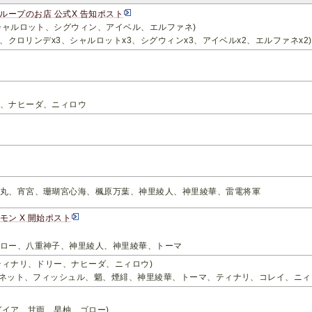
グループのお店 公式X 告知ポスト
シャルロット、シグウィン、アイベル、エルファネ)
3、クロリンデx3、シャルロットx3、シグウィンx3、アイベルx2、エルファネx2)
、ナヒーダ、ニィロウ
丸、宵宮、珊瑚宮心海、楓原万葉、神里綾人、神里綾華、雷電将軍
モン X 開始ポスト
ロー、八重神子、神里綾人、神里綾華、トーマ
ティナリ、ドリー、ナヒーダ、ニィロウ)
、ベネット、フィッシュル、魈、煙緋、神里綾華、トーマ、ティナリ、コレイ、ニィ
ガイア、甘雨、早柚、ゴロー)