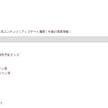
公式コンテンツ
|
アップデート履歴
|
今後の実装情報
）
発売予定グッズ
ーン系
ペーン等
ント