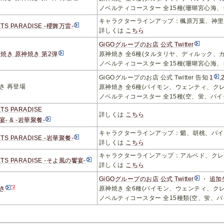
ノベルティコースター 全15種(珊瑚宮心
キャラクターラインアップ：楓原万葉、神里
TS PARADISE -櫻舞万雷-
詳しくは
こちら
GiGOグループのお店 公式 Twitter
い焼き 原神焼き 第2弾
原神焼き 全6種(タルタリヤ、ディルック、
ノベルティコースター 全15種(珊瑚宮心
GiGOグループのお店 公式 Twitter 告知
1
,
き 再登場
原神焼き 全6種(パイモン、ウェンティ、ク
ノベルティコースター 全15種(空、蛍、
S PARADISE
詳しくは
こちら
- & -岩華聚餐-
キャラクターラインアップ：魈、胡桃、パイ
TS PARADISE -岩華聚餐-
詳しくは
こちら
キャラクターラインアップ：アルベド、クレ
TS PARADISE -そよ風の饗宴-
詳しくは
こちら
GiGOグループのお店 公式 Twitter
・
追加
*2
き
原神焼き 全6種(パイモン、ウェンティ、ク
ノベルティコースター 全15種類(空、蛍