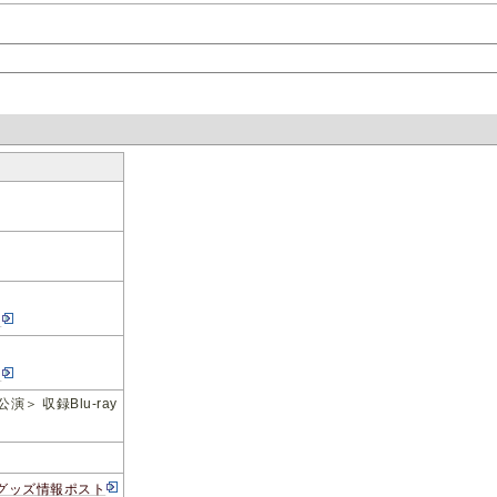
ト
ト
演＞ 収録Blu-ray
グッズ情報ポスト