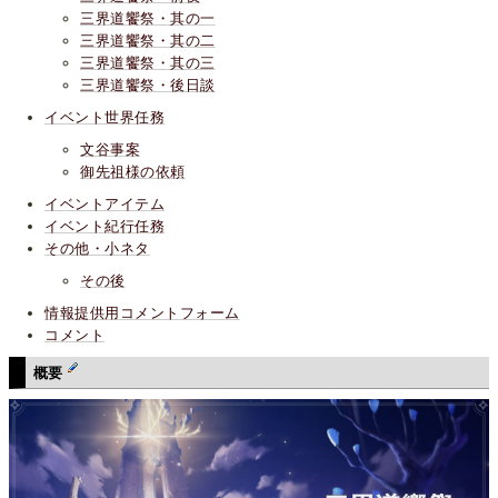
三界道饗祭・其の一
三界道饗祭・其の二
三界道饗祭・其の三
三界道饗祭・後日談
イベント世界任務
文谷事案
御先祖様の依頼
イベントアイテム
イベント紀行任務
その他・小ネタ
その後
情報提供用コメントフォーム
コメント
概要