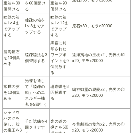
原石x30 , モラx20000
宝箱を30
を60個開け
宝箱を90
個開ける
る
個開ける
睦疎の箱
睦疎の箱
睦疎の箱を
をLv.4ま
をLv.12ま
Lv.8までア
原石x30 , モラx20000
でアップ
でアップ
ップする
する
する
黒霧に封
印された
淵海鉱石
睦疎秘法を3
ワープポ
遠海夷地の玉枝x2 , 光界の印
を10個集
個習得する
イン卜を9
x20, モラx20000
める
個開放す
る
光蝶を通し
常世の荚
て「睦疎の
珊瑚蝶を8
鳴神御霊の親愛x2 , 光界の印
を10個集
箱」ヘのエ
匹捕獲す
x20, モラx20000
める
ネルギー補
る
充を5回行う
シャドウ
ハスクを
千灯試練を4
光の道の
倒し、殻
今昔劇画の隻角x2 , 光界の印
回クリアす
導きを6回
の宝玉を3
x20, モラx20000