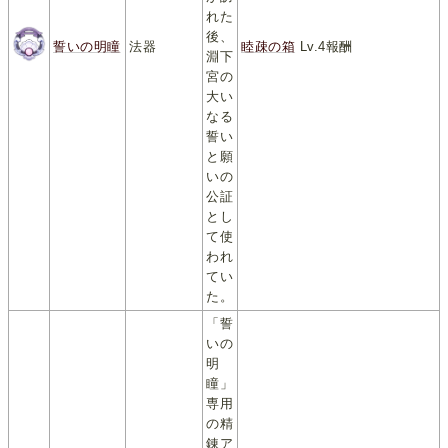
れた
後、
誓いの明瞳
法器
睦疎の箱
Lv.4報酬
淵下
宮の
大い
なる
誓い
と願
いの
公証
とし
て使
われ
てい
た。
「誓
いの
明
瞳」
専用
の精
錬ア