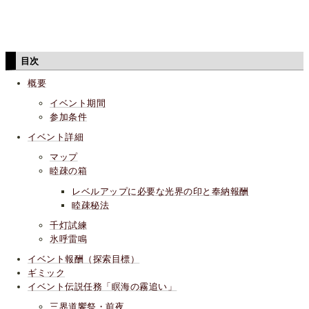
目次
概要
イベント期間
参加条件
イベント詳細
マップ
睦疎の箱
レベルアップに必要な光界の印と奉納報酬
睦疎秘法
千灯試練
氷呼雷鳴
イベント報酬（探索目標）
ギミック
イベント伝説任務「瞑海の霧追い」
三界道饗祭・前夜