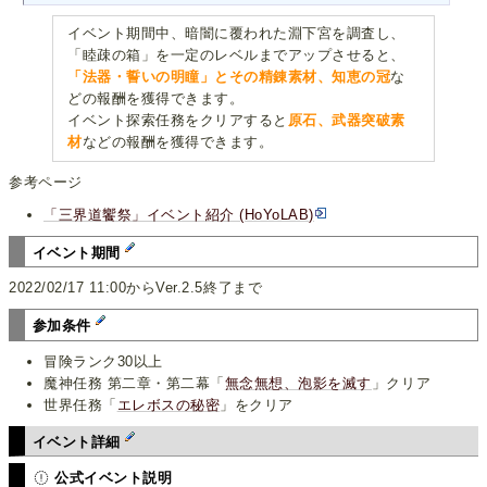
イベント期間中、暗闇に覆われた淵下宮を調査し、
「睦疎の箱」を一定のレベルまでアップさせると、
「法器・誓いの明瞳」とその精錬素材、知恵の冠
な
どの報酬を獲得できます。
イベント探索任務をクリアすると
原石、武器突破素
材
などの報酬を獲得できます。
参考ページ
「三界道饗祭」イベント紹介 (HoYoLAB)
イベント期間
2022/02/17 11:00からVer.2.5終了まで
参加条件
冒険ランク30以上
魔神任務 第二章・第二幕「
無念無想、泡影を滅す
」クリア
世界任務「
エレボスの秘密
」をクリア
イベント詳細
公式イベント説明