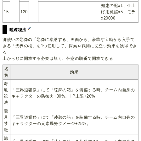
知恵の冠x1 , 仕上
15
120
-
げ用魔鉱x5 , モラ
x20000
睦疎秘法
御使いの彫像の「彫像に奉納する」画面から、豪華な宝箱から入手で
きる「光界の核」を1つ使用して、探索や戦闘に役立つ効果を獲得でき
る
上から順に開放する必要は無く、任意の順番で開放できる
名
効果
称
寿
亀
「三界道饗祭」にて「睦疎の箱」を装備する時、チーム内自身の
祝
キャラクターの防御力+30%、HP上限+20%
法
朧
月
「三界道饗祭」にて「睦疎の箱」を装備する時、チーム内自身の
禁
キャラクターの元素爆発ダメージ+25%。
厭
鯨