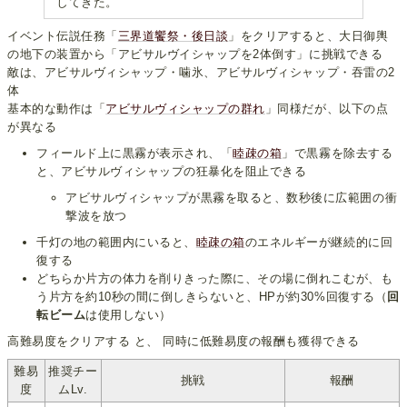
してきた。
イベント伝説任務「
三界道饗祭・後日談
」をクリアすると、大日御輿
の地下の装置から「アビサルヴイシャップを2体倒す」に挑戦できる
敵は、アビサルヴィシャップ・噛氷、アビサルヴィシャップ・吞雷の2
体
基本的な動作は「
アビサルヴィシャップの群れ
」同様だが、以下の点
が異なる
フィールド上に黒霧が表示され、「
睦疎の箱
」で黒霧を除去する
と、アビサルヴィシャップの狂暴化を阻止できる
アビサルヴィシャップが黒霧を取ると、数秒後に広範囲の衝
撃波を放つ
千灯の地の範囲内にいると、
睦疎の箱
のエネルギーが継続的に回
復する
どちらか片方の体力を削りきった際に、その場に倒れこむが、も
う片方を約10秒の間に倒しきらないと、HPが約30%回復する（
回
転ビーム
は使用しない）
高難易度をクリアする と、 同時に低難易度の報酬も獲得できる
難易
推奨チー
挑戦
報酬
度
ムLv.