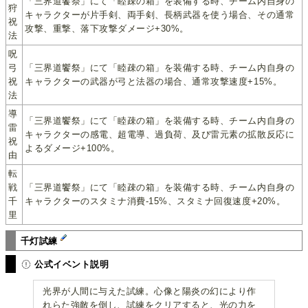
「三界道饗祭」にて「睦疎の箱」を装備する時、チーム内自身の
狩
キャラクターが片手剣、両手剣、長柄武器を使う場合、その通常
祝
攻撃、重撃、落下攻撃ダメージ+30%。
法
呪
弓
「三界道饗祭」にて「睦疎の箱」を装備する時、チーム内自身の
祝
キャラクターの武器が弓と法器の場合、通常攻撃速度+15%。
法
導
「三界道饗祭」にて「睦疎の箱」を装備する時、チーム内自身の
雷
キャラクターの感電、超電導、過負荷、及び雷元素の拡散反応に
祝
よるダメージ+100%。
由
転
戦
「三界道饗祭」にて「睦疎の箱」を装備する時、チーム内自身の
千
キャラクターのスタミナ消費-15%、スタミナ回復速度+20%。
里
千灯試練
公式イベント説明
光界が人間に与えた試練。心像と陽炎の幻により作
れらた強敵を倒し、試練をクリアすると、光の力を