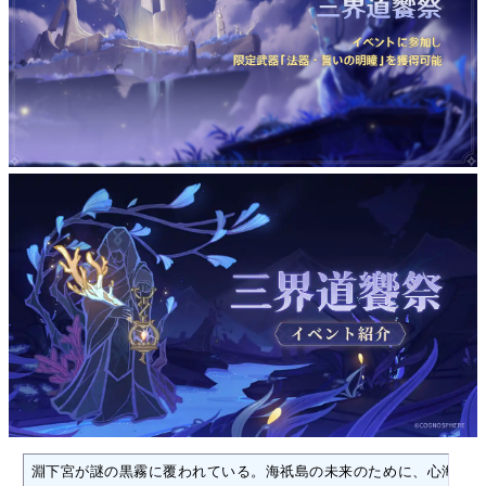
淵下宮が謎の黒霧に覆われている。海祇島の未来のために、心海は淵