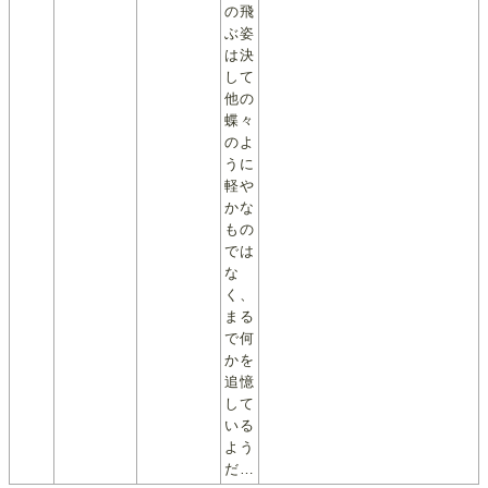
の飛
ぶ姿
は決
して
他の
蝶々
のよ
うに
軽や
かな
もの
では
な
く、
まる
で何
かを
追憶
して
いる
よう
だ…