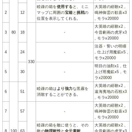
睦疎の箱を
使用する
と、ミニ
大英雄の経験x2 ,
2
12
マップに周囲の
宝箱
と
挑戦
の
鳴神御霊の歓喜x3
位置を表示してくれる。
, モラx20000
大英雄の経験x2 ,
3
80
18
-
今昔劇画の虎牙x3
, モラx20000
法器・誓いの明瞳
4
24
-
, 仕上げ用魔鉱x5 ,
モラx20000
330
明目の油剤x1 , 仕
5
30
-
上げ用魔鉱x5 , モ
ラx20000
大英雄の経験x2 ,
睦疎の箱は
より強力
な黒霧を
6
51
遠海夷地の石枝x3
消散することができる。
, モラx20000
大英雄の経験x2 ,
7
57
-
鳴神御霊の歓喜x3
, モラx20000
睦疎の箱を敵に使うと、その
大英雄の経験x2 ,
8
100
63
敵の
物理耐性
と
全元素耐
今昔劇画の虎牙x3