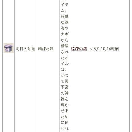
イテ
ム。
特殊
な深
海ウ
ナギ
から
精製
明目の油剤
精錬材料
睦疎の箱
Lv.5,9,10,14報酬
され
たオ
イル
は、
かつ
て淵
下宮
の神
器を
輝か
せる
ため
に使
われ