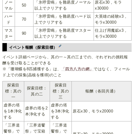
ノー
「氷呼雷鳴」を難易度ノーマル
原石x30 , モラ
50
マル
以上でクリアする
x30000
ハー
「氷呼雷鳴」を難易度ハード以
大英雄の経験x3 ,
70
ド
上でクリアする
モラx30000
マス
「氷呼雷鳴」を難易度マスター
仕上げ用魔鉱x3 ,
90
ター
以上でクリアする
モラx30000
イベント報酬（探索目標）
イベント詳細ページから、其の一～其の三までの、それぞれの挑戦報
酬を受け取ることができる
※「珊瑚蝶を8匹捕獲する」は、
「四方八方の網」
ではなく、フィール
ド上での採集(晶核を獲得)のこと
探索目
探索目
探索目標：
標：其の
標：其の
報酬（各回共通）
其の二
一
三
虚界の塔
虚界の塔
虚界の塔を2
を1本浄化
を3本浄化
原石x30 , モラx20000
本浄化する
する
する
「三界道
「三界道饗
「三界道
饗祭」で
祭」で宝箱
饗祭」で