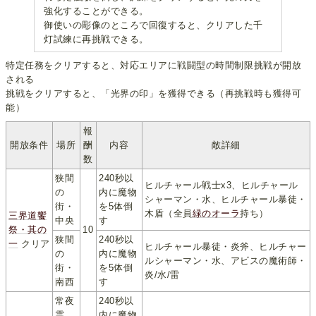
強化することができる。
御使いの彫像のところで回復すると、クリアした千
灯試練に再挑戦できる。
特定任務をクリアすると、対応エリアに戦闘型の時間制限挑戦が開放
される
挑戦をクリアすると、「光界の印」を獲得できる（再挑戦時も獲得可
能）
報
開放条件
場所
酬
内容
敵詳細
数
狭間
240秒以
ヒルチャール戦士x3、ヒルチャール
の
内に魔物
シャーマン・水、ヒルチャール暴徒・
街・
を5体倒
木盾（全員
緑のオーラ
持ち）
三界道饗
中央
す
祭・其の
10
狭間
240秒以
一
クリア
ヒルチャール暴徒・炎斧、ヒルチャー
の
内に魔物
ルシャーマン・水、アビスの魔術師・
街・
を5体倒
炎/水/雷
南西
す
常夜
240秒以
霊
内に魔物