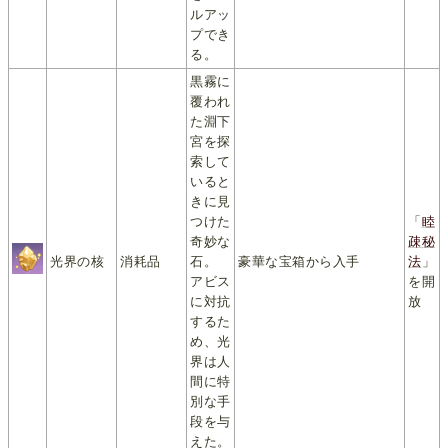
ルアッ
プでき
る。
黒霧に
覆われ
た淵下
宮を探
索して
いると
きに見
つけた
「
睦
奇妙な
疎秘
光界の核
消耗品
石。
豪華な宝箱から入手
法
」
アビス
を開
に対抗
放
するた
め、光
界は人
間に特
別な手
段を与
えた。