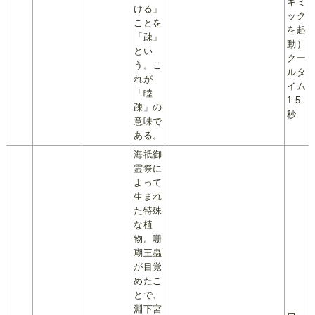
ギミ
ける」
ック
ことを
を起
「疎」
動）
とい
クー
う。こ
ルタ
れが
イム
「睦
1.5
疎」の
秒
意味で
ある。
海祇御
霊祭に
よって
生まれ
た特殊
な植
物。珊
瑚王蟲
が目覚
めたこ
とで、
淵下宮