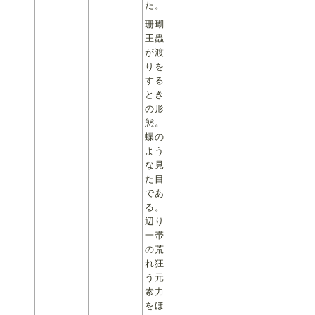
た。
珊瑚
王蟲
が渡
りを
する
とき
の形
態。
蝶の
よう
な見
た目
であ
る。
辺り
一帯
の荒
れ狂
う元
素力
をほ