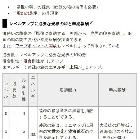
「常世の荚」の採集（睦疎の箱の装備も必要）
「
朧幻の足場
」の具現化
レベルアップに必要な光界の印と奉納報酬
御使いの彫像の「彫像に奉納する」画面から、光界の印を奉納し、睦
疎の箱の能力強化や奉納報酬が獲得できる
また、
ワープポイントの開放
もレベルによって制限されている
必要数：レベルアップに必要な光界の印の数
浸食耐性：
浸食
耐性が_にアップ
エネルギー：睦疎の箱の
エネルギー上限
が_にアップ。
エ
浸
レ
必
ネ
食
ベ
要
ル
追加能力
奉納報酬
耐
ル
数
ギ
性
ー
睦疎の箱は通常の黒霧を消散
0
-
0
-
することができる。
睦疎の箱は、ミニマップに周
大英雄の経験x2 ,
1
6
囲の
常世の荚
と
淵海鉱石
の位
遠海夷地の石枝x3
300
置を表示してくれる。
, モラx20000