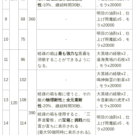
性
-10%、継続時間30秒。
, モラx20000
明目の油剤x1 , 仕
9
69
360
-
上げ用魔鉱x5 , モ
ラx20000
明目の油剤x1 , 仕
10
75
-
上げ用魔鉱x5 , モ
ラx20000
睦疎の箱は
最も強力な
黒霧を
大英雄の経験x2 ,
11
96
消散することができるように
遠海夷地の石枝x3
なる。
, モラx20000
大英雄の経験x2 ,
12
102
-
鳴神御霊の歓喜x3
, モラx20000
睦疎の箱を敵に使うと、その
大英雄の経験x2 ,
13
108
敵の
物理耐性
と
全元素耐
今昔劇画の虎牙x3
120
性
-20%、継続時間30秒。
, モラx20000
390
睦疎の箱を使用すると、「三
明目の油剤x1 , 仕
界道饗祭」の
宝箱
と
挑戦
の位
14
114
上げ用魔鉱x5 , モ
置が直ちに表示される
ラx20000
(最大50個同時に表示される)。