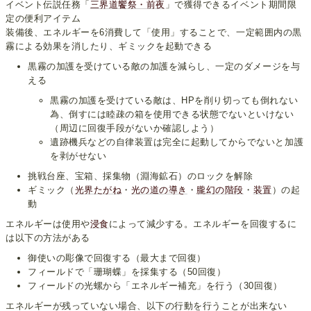
イベント伝説任務「
三界道饗祭・前夜
」で獲得できるイベント期間限
定の便利アイテム
装備後、エネルギーを6消費して「使用」することで、一定範囲内の黒
霧による効果を消したり、ギミックを起動できる
黒霧の加護を受けている敵の加護を減らし、一定のダメージを与
える
黒霧の加護を受けている敵は、HPを削り切っても倒れない
為、倒すには睦疎の箱を使用できる状態でないといけない
（周辺に回復手段がないか確認しよう）
遺跡機兵などの自律装置は完全に起動してからでないと加護
を剥がせない
挑戦台座、宝箱、採集物（淵海鉱石）のロックを解除
ギミック（
光界たがね
・
光の道の導き
・
朧幻の階段
・
装置
）の起
動
エネルギーは使用や
浸食
によって減少する。エネルギーを回復するに
は以下の方法がある
御使いの彫像で回復する（最大まで回復）
フィールドで「珊瑚蝶」を採集する（50回復）
フィールドの光螺から「エネルギー補充」を行う（30回復）
エネルギーが残っていない場合、以下の行動を行うことが出来ない