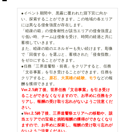
●イベント期間中、黒霧に覆われた淵下宮に向か
い、探索することができます。この地域の各エリア
には異なる侵食強度が存在します。
「睦疎の箱」の侵食耐性が該当エリアの侵食強度よ
り低い時、チームは侵食を受け、時間の経過と共に
蓄積していきます。
また、睦疎の箱のエネルギーも失い続けます。彫像
で「回復する」を選ぶと、蓄積された「侵食指数」
をゼロにすることができます。
●任務「三界道饗祭・前夜」をクリアすると、任務
「文谷事案」を引き受けることができます。任務を
クリアすると、
原石、大英雄の経験、モラ
などの報
酬を獲得できます。
Ver.2.5終了後、世界任務「文谷事案」を引き受け
ることができなくなりますので、お早めに任務をク
リアし、報酬の受け取り忘れがないようご注意くだ
さい。
●
Ver.2.5終了後、三界道饗祭エリアへの移動や、該
当エリアでの宝箱と挑戦報酬の獲得ができなくなり
ますので、お早めに探索し、報酬の受け取り忘れが
ないようご注意ください。