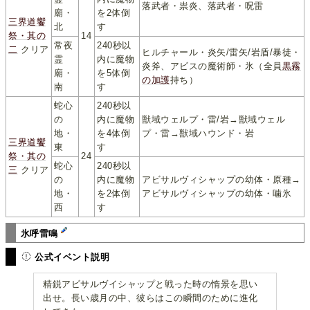
落武者・祟炎、落武者・呪雷
廟・
を2体倒
三界道饗
北
す
祭・其の
14
常夜
240秒以
二
クリア
ヒルチャール・炎矢/雷矢/岩盾/暴徒・
霊
内に魔物
炎斧、アビスの魔術師・氷（全員
黒霧
廟・
を5体倒
の加護
持ち）
南
す
蛇心
240秒以
の
内に魔物
獣域ウェルプ・雷/岩→獣域ウェル
地・
を4体倒
プ・雷→獣域ハウンド・岩
三界道饗
東
す
祭・其の
24
蛇心
240秒以
三
クリア
の
内に魔物
アビサルヴィシャップの幼体・原種→
地・
を2体倒
アビサルヴィシャップの幼体・噛氷
西
す
氷呼雷鳴
公式イベント説明
精鋭アビサルヴイシャップと戦った時の惰景を思い
出せ。長い歳月の中、彼らはこの瞬間のために進化