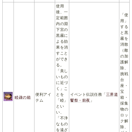
使用
後、一
「使
定範囲
用」
内の淵
する
下宮の
と黒
黒霧に
霧を
よる効
消散
果を消
（敵
すこと
の加
ができ
護解
る。
除、
「美し
挑戦
いもの
台
に近づ
座・
く」こ
宝
便利アイ
とを
イベント伝説任務「
三界道
睦疎の箱
箱・
テム
「睦」
饗祭・前夜
」
採集
とい
物の
い、
ロッ
「不浄
ク解
なもの
除、
を遠ざ