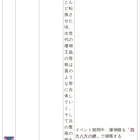
とん
ど転
換さ
せた
頃、
次世
代の
珊瑚
王蟲
の骨
格は
翼の
よう
な形
に合
体し
てい
く。
そし
て次
の繁
イベント期間中、珊瑚蝶を
「四
殖の
方八方の網」
で捕獲する
地を