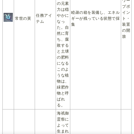
ワー
の元素
プポ
力は穏
睦疎の箱を装備し、エネル
イン
任務アイ
やかに
常世の荚
ギーが残っている状態で採
ト・
テム
なっ
集
装置
た。自
の開
然に育
放
ち、腐
敗する
と土壌
の肥料
になる
このよ
うな植
物は、
緑肥作
物と呼
ばれ
る。
海祇御
霊祭に
よって
生まれ