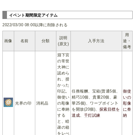
イベント期間限定アイテム
2022/03/30 08:00以降に削除される
用
説明
画像
名前
分類
入手方法
途・
(原文)
備考
淵下宮
の常世
大神に
認めら
れ、授
かった
印記。
任務報酬、宝箱(普通5個、
御使
御使い
精巧10個、貴重20個、豪
いの
光界の印
消耗品
の彫像
華25個)、ワープポイン卜
彫像
に奉納
を開放(20個)、
探索目標を
に奉
する
達成
、
千灯試練
納
と、睦
疎の箱
をレべ