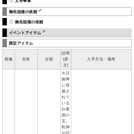
文谷事案
御先祖様の依頼
御先祖様の依頼
イベントアイテム
限定アイテム
説明
画像
名前
分類
(原
入手方法・備考
文)
大日
御輿
に収
蔵さ
れて
いる
白夜
国の
宝。
蛇神
が訪