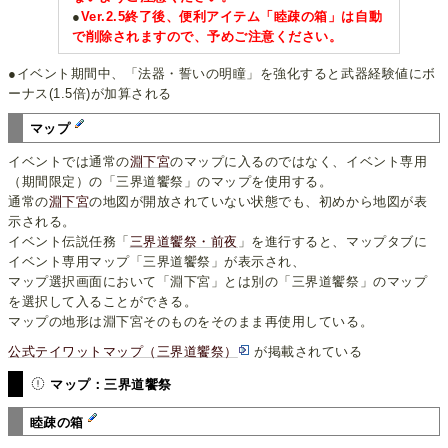
●
Ver.2.5終了後、便利アイテム「睦疎の箱」は自動
で削除されますので、予めご注意ください。
●イベント期間中、「法器・誓いの明瞳」を強化すると武器経験値にボ
ーナス(1.5倍)が加算される
マップ
イベントでは通常の
淵下宮
のマップに入るのではなく、イベント専用
（期間限定）の「三界道饗祭」のマップを使用する。
通常の
淵下宮
の地図が開放されていない状態でも、初めから地図が表
示される。
イベント伝説任務「
三界道饗祭・前夜
」を進行すると、マップタブに
イベント専用マップ「三界道饗祭」が表示され、
マップ選択画面において「淵下宮」とは別の「三界道饗祭」のマップ
を選択して入ることができる。
マップの地形は淵下宮そのものをそのまま再使用している。
公式テイワットマップ（三界道饗祭）
が掲載されている
マップ：三界道饗祭
睦疎の箱