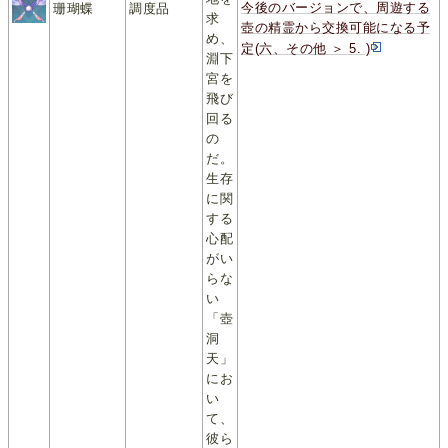
今後のバージョンで、周遊する
珊瑚蝶
調度品
求
壺の精霊から交換可能になる予
め、
定(六、その他 ＞ 5. )
淵下
宮を
飛び
回る
の
だ。
生存
に関
する
心配
がい
らな
い
「壺
洞
天」
にお
い
て、
彼ら