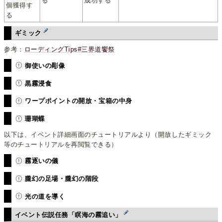
る
成功する
個獲得す
る
ギミック
参考：
ローディングTips#三界道饗祭
御使いの彫像
黒霧浸食
ワープポイントの開放・宝箱の中身
珊瑚蝶
以下は、イベント詳細画面のチュートリアルより（開放したギミック
等のチュートリアルを再閲覧できる）
霧逐いの儀
朧幻の足場・朧幻の階段
光の道を導く
イベント伝説任務「瞑海の霧追い」