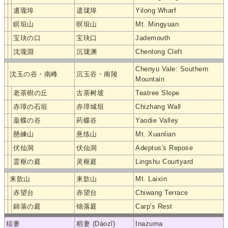
遺瓏埠
遗珑埠
Yilong Wharf
瞑垣山
暝垣山
Mt. Mingyuan
宝玦の口
宝玦口
Jademouth
沈瓏淵
沉珑渊
Chenlong Cleft
Chenyu Vale: Southern
沈玉の谷・南峰
沉玉谷・南陵
Mountain
老茶樹の丘
古茶树坡
Teatree Slope
赤璋の石垣
赤璋城垣
Chizhang Wall
薬蝶の谷
药蝶谷
Yaodie Valley
懸練山
悬练山
Mt. Xuanlian
伏仙洞
伏仙洞
Adeptus's Repose
霊枢の庭
灵枢庭
Lingshu Courtyard
来歆山
来歆山
Mt. Laixin
赤望台
赤望台
Chiwang Terrace
錦落の庭
锦落庭
Carp's Rest
稲妻
稻妻 (Dàozǐ)
Inazuma