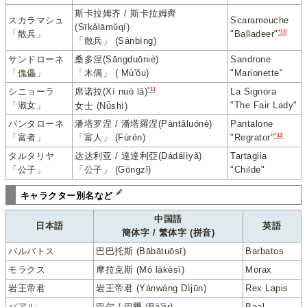
斯卡拉姆齐 / 斯卡拉姆齊
スカラマシュ
Scaramouche
(Sīkǎlāmǔqí)
*10
「散兵」
"Balladeer"
「散兵」 (Sànbīng)
サンドローネ
桑多涅(Sāngduōniè)
Sandrone
「傀儡」
「木偶」 ( Mù'ǒu)
"Marionette"
*11
シニョーラ
La Signora
席诺拉(Xí nuò lā)
「淑女」
"The Fair Lady"
女士 (Nǚshì)
パンタローネ
潘塔罗涅 / 潘塔羅涅(Pāntǎluónè)
Pantalone
*12
「富者」
「富人」 (Fùrén)
"Regrator"
タルタリヤ
达达利亚 / 達達利亞(Dádálìyǎ)
Tartaglia
「公子」
「公子」 (Gōngzǐ)
"Childe"
キャラクター別名など
中国語
日本語
英語
簡体字 / 繁体字 (拼音)
バルバトス
巴巴托斯 (Bābātuōsī)
Barbatos
モラクス
摩拉克斯 (Mó lākèsī)
Morax
岩王帝君
岩王帝君 (Yánwáng Dìjūn)
Rex Lapis
バアル
巴尔 / 巴爾 (Bā'ěr)
Baal