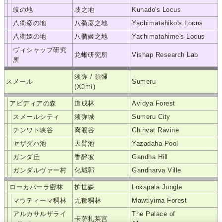
岐の地
歧之地
Kunado's Locus
八衢彦の地
八衢彦之地
Yachimatahiko's Locus
八衢姫の地
八衢姬之地
Yachimatahime's Locus
ヴィシャップ研究
龙蜥研究所
Vishap Research Lab
所
须弥 / 須彌
スメール
Sumeru
(Xūmí)
アビディアの森
道成林
Avidya Forest
スメールシティ
须弥城
Sumeru City
チンワト峡谷
离渡谷
Chinvat Ravine
ヤザダハ池
天臂池
Yazadaha Pool
ガンダ丘
香醉坡
Gandha Hill
ガンダルヴァー村
化城郭
Gandharva Ville
ローカパーラ密林
护世森
Lokapala Jungle
マウティーマ稠林
无郁稠林
Mawtiyima Forest
アルカサルザライ
The Palace of
卡萨扎莱宫