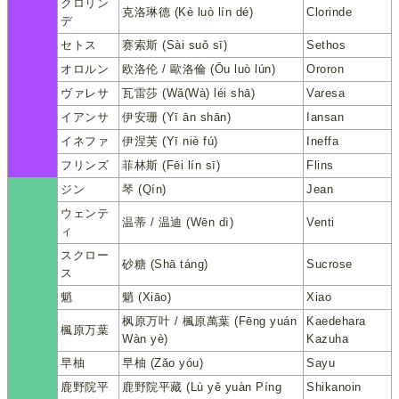
クロリン
克洛琳德 (Kè luò lín dé)
Clorinde
デ
セトス
赛索斯 (Sài suǒ sī)
Sethos
オロルン
欧洛伦 / 歐洛倫 (Ōu luò lún)
Ororon
ヴァレサ
瓦雷莎 (Wǎ(Wà) léi shā)
Varesa
イアンサ
伊安珊 (Yī ān shān)
Iansan
イネファ
伊涅芙 (Yī niè fú)
Ineffa
フリンズ
菲林斯 (Fēi lín sī)
Flins
ジン
琴 (Qín)
Jean
ウェンテ
温蒂 / 温迪 (Wēn dì)
Venti
ィ
スクロー
砂糖 (Shā táng)
Sucrose
ス
魈
魈 (Xiāo)
Xiao
枫原万叶 / 楓原萬葉 (Fēng yuán
Kaedehara
楓原万葉
Wàn yè)
Kazuha
早柚
早柚 (Zǎo yóu)
Sayu
鹿野院平
鹿野院平藏 (Lù yě yuàn Píng
Shikanoin