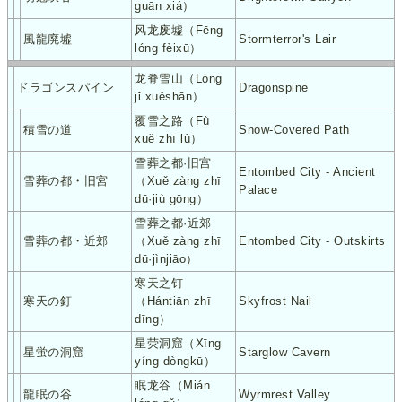
guān xiá）
风龙废墟（Fēng
風龍廃墟
Stormterror's Lair
lóng fèixū）
龙脊雪山（Lóng
ドラゴンスパイン
Dragonspine
jǐ xuěshān）
覆雪之路（Fù
積雪の道
Snow-Covered Path
xuě zhī lù）
雪葬之都·旧宫
Entombed City - Ancient
雪葬の都・旧宮
（Xuě zàng zhī
Palace
dū·jiù gōng）
雪葬之都·近郊
雪葬の都・近郊
（Xuě zàng zhī
Entombed City - Outskirts
dū·jìnjiāo）
寒天之钉
寒天の釘
（Hántiān zhī
Skyfrost Nail
dīng）
星荧洞窟（Xīng
星蛍の洞窟
Starglow Cavern
yíng dòngkū）
眠龙谷（Mián
龍眠の谷
Wyrmrest Valley