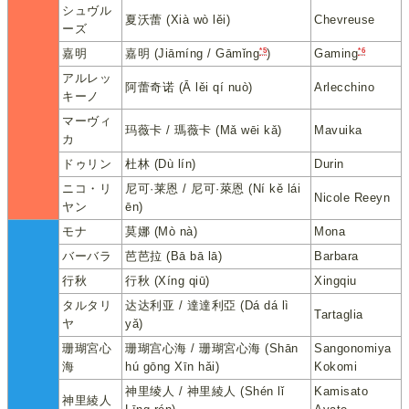
シュヴル
夏沃蕾 (Xià wò lěi)
Chevreuse
ーズ
*5
*6
嘉明
嘉明 (Jiāmíng / Gāmǐng
)
Gaming
アルレッ
阿蕾奇诺 (Ā lěi qí nuò)
Arlecchino
キーノ
マーヴィ
玛薇卡 / 瑪薇卡 (Mǎ wēi kǎ)
Mavuika
カ
ドゥリン
杜林 (Dù lín)
Durin
ニコ・リ
尼可·莱恩 / 尼可·萊恩 (Ní kě lái
Nicole Reeyn
ヤン
ēn)
モナ
莫娜 (Mò nà)
Mona
バーバラ
芭芭拉 (Bā bā lā)
Barbara
行秋
行秋 (Xíng qiū)
Xingqiu
タルタリ
达达利亚 / 達達利亞 (Dá dá lì
Tartaglia
ヤ
yǎ)
珊瑚宮心
珊瑚宫心海 / 珊瑚宮心海 (Shān
Sangonomiya
海
hú gōng Xīn hǎi)
Kokomi
神里绫人 / 神里綾人 (Shén lǐ
Kamisato
神里綾人