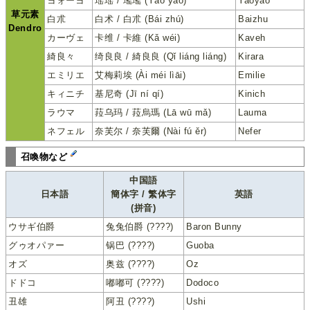
ヨォーヨ
瑶瑶 / 瑤瑤 (Yáo yao)
Yaoyao
草元素
白朮
白术 / 白朮 (Bái zhú)
Baizhu
Dendro
カーヴェ
卡维 / 卡維 (Kǎ wéi)
Kaveh
綺良々
绮良良 / 綺良良 (Qǐ liáng liáng)
Kirara
エミリエ
艾梅莉埃 (Ài méi lìāi)
Emilie
キィニチ
基尼奇 (Jī ní qí)
Kinich
ラウマ
菈乌玛 / 菈烏瑪 (Lā wū mǎ)
Lauma
ネフェル
奈芙尔 / 奈芙爾 (Nài fú ěr)
Nefer
召喚物など
中国語
日本語
簡体字 / 繁体字
英語
(拼音)
ウサギ伯爵
兔兔伯爵 (????)
Baron Bunny
グゥオパァー
锅巴 (????)
Guoba
オズ
奥兹 (????)
Oz
ドドコ
嘟嘟可 (????)
Dodoco
丑雄
阿丑 (????)
Ushi