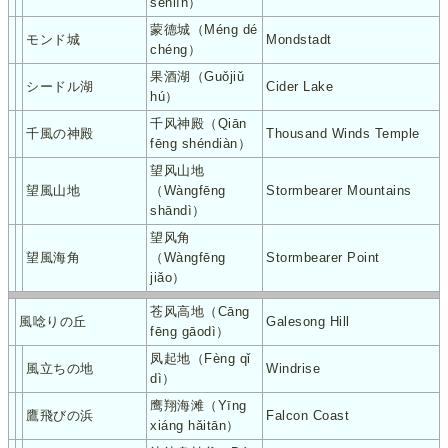
sēnlín）
蒙德城（Méng dé
モンド城
Mondstadt
chéng）
果酒湖（Guǒjiǔ
シードル湖
Cider Lake
hú）
千风神殿（Qiān
千風の神殿
Thousand Winds Temple
fēng shéndiàn）
望风山地
望風山地
（Wàngfēng
Stormbearer Mountains
shāndì）
望风角
望風海角
（Wàngfēng
Stormbearer Point
jiǎo）
苍风高地（Cāng
風唸りの丘
Galesong Hill
fēng gāodì）
凤起地（Fèng qǐ
風立ちの地
Windrise
dì）
鹰翔海滩（Yīng
鷹飛びの浜
Falcon Coast
xiáng hǎitān）