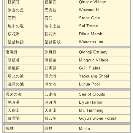
軽策荘
轻策庄
Qingce Village
無妄の丘
无妄坡
Wuwang Hill
石門
石门
Stone Gate
地中の塩
地中之盐
Sal Terrae
荻花洲
荻花洲
Dihua Marsh
望舒旅館
望舒客栈
Wangshu Inn
瓊璣野
琼玑野
Qiongji Estuary
明蘊町
明蕴镇
Mingyun Village
帰離原
归离原
Guili Plains
瑶光の浜
瑶光滩
Yaoguang Shoal
漉華の池
渌华池
Luhua Pool
雲来の海
云来海
Sea of Clouds
璃月港
璃月港
Liyue Harbor
天衡山
天衡山
Mt. Tianheng
孤雲閣
孤云阁
Guyun Stone Forest
珉林
珉林
Minlin