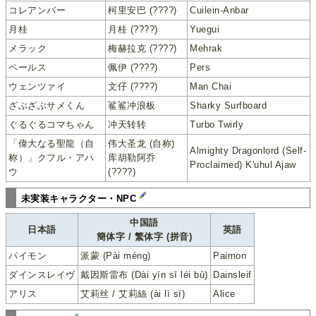
コレアンバー
柯里安巴 (????)
Cuilein-Anbar
月桂
月桂 (????)
Yuegui
メラック
梅赫拉克 (????)
Mehrak
ペールス
佩伊 (????)
Pers
ウェンツァイ
文仔 (????)
Man Chai
ざぶざぶサメくん
鲨鲨冲浪板
Sharky Surfboard
ぐるぐるコマちゃん
冲天转转
Turbo Twirly
「偉大なる聖龍（自
伟大圣龙 (自称)
Almighty Dragonlord (Self-
称）」クフル・アハ
库胡勒阿乔
Proclaimed) K'uhul Ajaw
ウ
(????)
未実装キャラクター・NPC
中国語
日本語
英語
簡体字 / 繁体字 (拼音)
パイモン
派蒙 (Pài méng)
Paimon
ダインスレイヴ
戴因斯雷布 (Dài yīn sī léi bù)
Dainsleif
アリス
艾莉丝 / 艾莉絲 (ài lì sī)
Alice