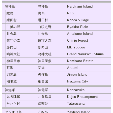
鳴神島
鸣神岛
Narukami Island
離島
离岛
Ritou
紺田村
绀田村
Konda Village
白狐の野
白狐之野
Byakko Plain
甘金島
甘金岛
Amakane Island
鎮守の森
镇守之森
Chinju Forest
影向山
影向山
Mt. Yougou
鳴神大社
鸣神大社
Grand Narukami Shrine
神里屋敷
神里屋敷
Kamisato Estate
荒海
荒海
Araumi
刃連島
刃连岛
Jinren Island
稲妻城
稻妻城
Inazuma City
神無塚
神无冢
Kannazuka
九条陣屋
九条阵屋
Kujou Encampment
たたら砂
踏鞴砂
Tatarasuna
ヤシオリ島
八酝岛
Yashiori Island