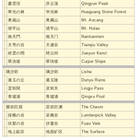
慶雲頂
庆云顶
Qingyun Peak
華光の林
华光林
Huaguang Stone Forest
奥蔵山
奥藏山
Mt. Aocang
琥牢山
琥牢山
Mt. Hulao
南天門
南天门
Nantianmen
天穹の谷
天遒谷
Tianqiu Valley
絶雲の間
绝云间
Jueyun Karst
翠決坡
翠玦坡
Cuijue Slope
璃沙郊
璃沙郊
Lisha
遁玉の丘
遁玉陵
Dunyu Ruins
霊矩関
灵矩关
Lingju Pass
青墟浦
青墟浦
Qingxu Pool
層岩巨淵
层岩巨渊
The Chasm
採樵の谷
采樵谷
Lumberpick Valley
伏鰲の谷
伏鳌谷
Fuao Vale
地上鉱区
地面矿区
The Surface