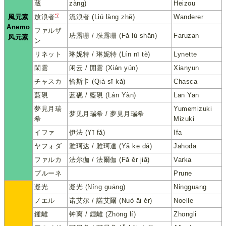
蔵
zàng)
Heizou
*7
風元素
流浪者 (Liú làng zhě)
Wanderer
放浪者
Anemo
ファルザ
珐露珊 / 琺露珊 (Fǎ lù shān)
Faruzan
风元素
ン
リネット
琳妮特 / 琳妮特 (Lín nī tè)
Lynette
閑雲
闲云 / 閒雲 (Xián yún)
Xianyun
チャスカ
恰斯卡 (Qià sī kǎ)
Chasca
藍硯
蓝砚 / 藍硯 (Lán Yàn)
Lan Yan
夢見月瑞
Yumemizuki
梦见月瑞希 / 夢見月瑞希
希
Mizuki
イファ
伊法 (Yī fǎ)
Ifa
ヤフォダ
雅珂达 / 雅珂達 (Yǎ kē dá)
Jahoda
ファルカ
法尔伽 / 法爾伽 (Fǎ ěr jiā)
Varka
プルーネ
Prune
凝光
凝光 (Níng guāng)
Ningguang
ノエル
诺艾尔 / 諾艾爾 (Nuò āi ěr)
Noelle
鍾離
钟离 / 鍾離 (Zhōng lí)
Zhongli