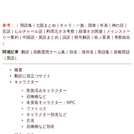
参考：
（
用語集
|
七国まとめ
|
キャラ・一族・団体
|
年表
|
神の目
|
言語
|
ヒルチャール語
|
料理元ネタ考察
|
崩壊ネタ関連
|
メインストー
リー要約
|
中国語・英語まとめ
|
誤訳
|
暗号解読
|
命ノ星座
|
考察総合
）
関連記事
:
翻訳
|
高難度用チーム集 / 別名・海外名
|
用語集 / 攻略用語
（英語）
概要
翻訳に役立つサイト
キャラクター
実装済みキャラクター
召喚物など
未実装キャラクター・NPC
ファトゥス
キャラクター別名など
古名
召喚物など別名