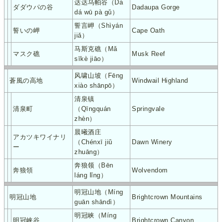
达达乌帕谷（Dá
ダダウパの谷
Dadaupa Gorge
dá wū pà gǔ）
誓言岬（Shìyán
誓いの岬
Cape Oath
jiǎ）
马斯克礁（Mǎ
マスク礁
Musk Reef
sīkè jiāo）
风啸山坡（Fēng
蒼風の高地
Windwail Highland
xiào shānpō）
清泉镇
清泉町
（Qīngquán
Springvale
zhèn）
晨曦酒庄
アカツキワイナリ
（Chénxī jiǔ
Dawn Winery
ー
zhuāng）
奔狼领（Bēn
奔狼領
Wolvendom
láng lǐng）
明冠山地（Míng
明冠山地
Brightcrown Mountains
guān shāndì）
明冠峡（Míng
明冠峡谷
Brightcrown Canyon