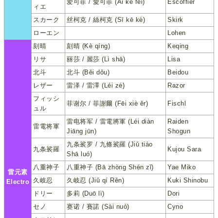
爱可菲 / 愛可菲 (Ài kě fēi)
Escoffier
ィエ
スカーク
丝柯克 / 絲柯克 (Sī kē kè)
Skirk
ローエン
Lohen
刻晴
刻晴 (Kè qíng)
Keqing
リサ
丽莎 / 麗莎 (Lì shā)
Lisa
北斗
北斗 (Běi dǒu)
Beidou
レザー
雷泽 / 雷澤 (Léi zé)
Razor
フィッシ
菲谢尔 / 菲謝爾 (Fēi xiè ěr)
Fischl
ュル
雷电将军 / 雷電將軍 (Léi diàn
Raiden
雷電将軍
Jiāng jūn)
Shogun
九条裟罗 / 九條裟羅 (Jiǔ tiáo
九条裟羅
Kujou Sara
Shā luó)
八重神子
八重神子 (Bā zhòng Shén zǐ)
Yae Miko
雷元素
久岐忍
久岐忍 (Jiǔ qí Rěn)
Kuki Shinobu
Electro
ドリー
多莉 (Duō lì)
Dori
セノ
赛诺 / 賽諾 (Sài nuò)
Cyno