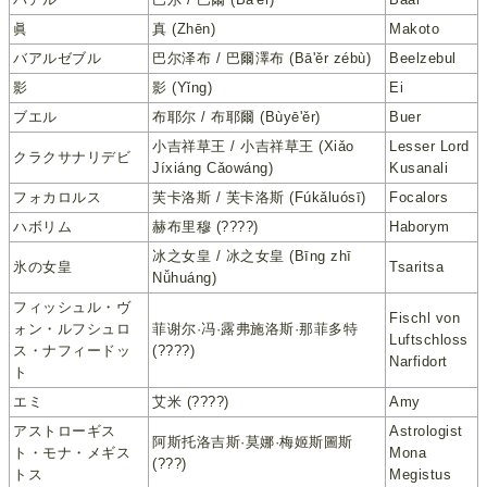
眞
真 (Zhēn)
Makoto
バアルゼブル
巴尔泽布 / 巴爾澤布 (Bā'ěr zébù)
Beelzebul
影
影 (Yǐng)
Ei
ブエル
布耶尔 / 布耶爾 (Bùyē'ěr)
Buer
小吉祥草王 / 小吉祥草王 (Xiǎo
Lesser Lord
クラクサナリデビ
Jíxiáng Cǎowáng)
Kusanali
フォカロルス
芙卡洛斯 / 芙卡洛斯 (Fúkǎluósī)
Focalors
ハボリム
赫布里穆 (????)
Haborym
冰之女皇 / 冰之女皇 (Bīng zhī
氷の女皇
Tsaritsa
Nǚhuáng)
フィッシュル・ヴ
Fischl von
ォン・ルフシュロ
菲谢尔·冯·露弗施洛斯·那菲多特
Luftschloss
ス・ナフィードッ
(????)
Narfidort
ト
エミ
艾米 (????)
Amy
アストローギス
Astrologist
阿斯托洛吉斯·莫娜·梅姬斯圖斯
ト・モナ・メギス
Mona
(???)
トス
Megistus