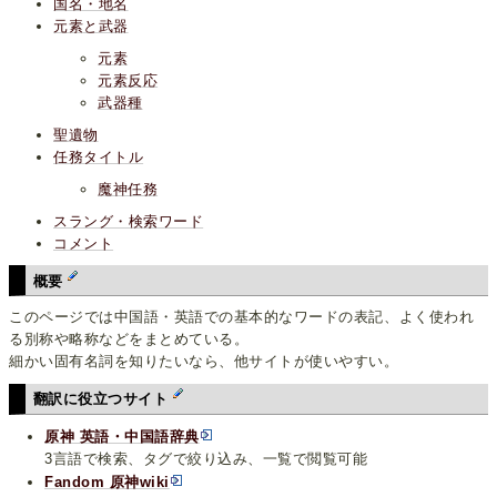
国名・地名
元素と武器
元素
元素反応
武器種
聖遺物
任務タイトル
魔神任務
スラング・検索ワード
コメント
概要
このページでは中国語・英語での基本的なワードの表記、よく使われ
る別称や略称などをまとめている。
細かい固有名詞を知りたいなら、他サイトが使いやすい。
翻訳に役立つサイト
原神 英語・中国語辞典
3言語で検索、タグで絞り込み、一覧で閲覧可能
Fandom 原神wiki