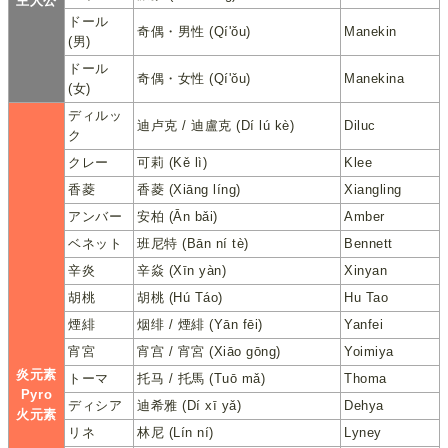
主人公
ドール
奇偶・男性 (Qí'ǒu)
Manekin
(男)
ドール
奇偶・女性 (Qí'ǒu)
Manekina
(女)
ディルッ
迪卢克 / 迪盧克 (Dí lú kè)
Diluc
ク
クレー
可莉 (Kě lì)
Klee
香菱
香菱 (Xiāng líng)
Xiangling
アンバー
安柏 (Ān bǎi)
Amber
ベネット
班尼特 (Bān ní tè)
Bennett
辛炎
辛焱 (Xīn yàn)
Xinyan
胡桃
胡桃 (Hú Táo)
Hu Tao
煙緋
烟绯 / 煙緋 (Yān fēi)
Yanfei
宵宮
宵宫 / 宵宮 (Xiāo gōng)
Yoimiya
炎元素
トーマ
托马 / 托馬 (Tuō mǎ)
Thoma
Pyro
ディシア
迪希雅 (Dí xī yǎ)
Dehya
火元素
リネ
林尼 (Lín ní)
Lyney