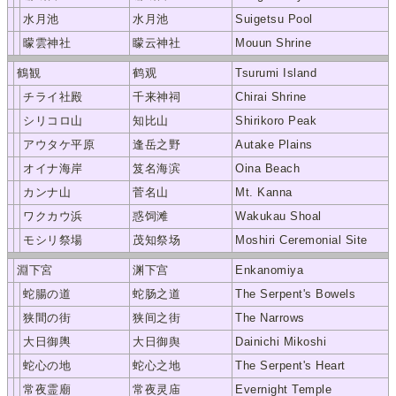
水月池
水月池
Suigetsu Pool
曚雲神社
矇云神社
Mouun Shrine
鶴観
鹤观
Tsurumi Island
チライ社殿
千来神祠
Chirai Shrine
シリコロ山
知比山
Shirikoro Peak
アウタケ平原
逢岳之野
Autake Plains
オイナ海岸
笈名海滨
Oina Beach
カンナ山
菅名山
Mt. Kanna
ワクカウ浜
惑饲滩
Wakukau Shoal
モシリ祭場
茂知祭场
Moshiri Ceremonial Site
淵下宮
渊下宫
Enkanomiya
蛇腸の道
蛇肠之道
The Serpent's Bowels
狭間の街
狭间之街
The Narrows
大日御輿
大日御舆
Dainichi Mikoshi
蛇心の地
蛇心之地
The Serpent's Heart
常夜霊廟
常夜灵庙
Evernight Temple