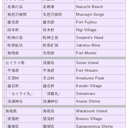
名椎の浜
名椎滩
Nazuchi Beach
無想刃狭間
无想刃狭间
Musoujin Gorge
藤兜砦
藤兜砦
Fort Fujitou
緋木村
绯木村
Higi Village
蛇神の首
蛇神之首
Serpent's Head
蛇骨鉱坑
蛇骨矿洞
Jakotsu Mine
無明砦
无明砦
Fort Mumei
セイライ島
清籁岛
Seirai Island
平海砦
平海砦
Fort Hiraumi
天雲峠
天云峠
Amakumo Peak
越石村
越石村
Koseki Village
「セイライ丸」
「清籁丸」
Seiraimaru
浅瀬神社
浅濑神社
Asase Shrine
海祇島
海祇岛
Watatsumi Island
望瀧村
望泷村
Bourou Village
珊瑚宮
珊瑚宫
Sangonomiya Shrine