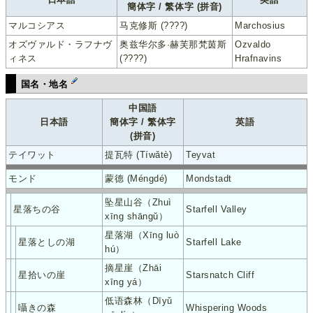
簡体字 / 繁体字 (拼音)
マルコシアス
马克修斯 (????)
Marchosius
オズヴァルド・ラフナヴ
奥兹华尔多·赫芙那梵茵斯
Ozvaldo
ィネス
(????)
Hrafnavins
国名・地名
中国語
日本語
簡体字 / 繁体字
英語
(拼音)
テイワット
提瓦特 (Tíwǎtè)
Teyvat
モンド
蒙德 (Méngdé)
Mondstadt
坠星山谷（Zhuì
星落ちの谷
Starfell Valley
xīng shāngǔ）
星落湖（Xīng luò
星落としの湖
Starfell Lake
hú）
摘星崖（Zhāi
星拾いの崖
Starsnatch Cliff
xīng yá）
低语森林（Dīyǔ
囁きの森
Whispering Woods