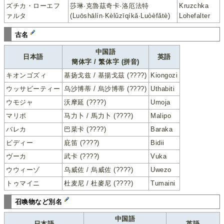
ズチカ・ローエフ
莎琳·克魯茲奇卡·洛厄法特
Kruzchka
ァルタ
(Luōshālín·Kèlǔzīqíkǎ·Luòèfǎtè)
Lohefalter
古名
中国語
日本語
英語
簡体字 / 繁体字 (拼音)
キオンゴズィ
基扬戈兹 / 基揚戈茲 (????)
Kiongozi
ウッサビーティー
乌沙博蒂 / 烏沙博蒂 (????)
Uthabiti
ウモジャ
沃摩延 (????)
Umoja
マリポ
马力卜 / 馬力卜 (????)
Malipo
バレカ
巴菜卡 (????)
Baraka
ビディー
庇笛 (????)
Bidii
ヴーカ
武卡 (????)
Vuka
ウウィーゾ
乌威佐 / 烏威佐 (????)
Uwezo
トゥマイニ
杜麦尼 / 杜麥尼 (????)
Tumaini
召喚物など別名
中国語
日本語
英語