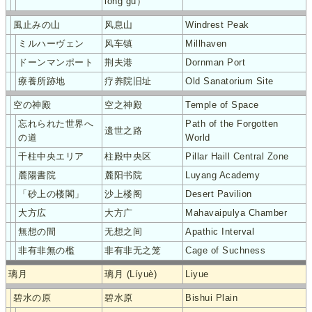
lóng gǔ）
風止みの山
风息山
Windrest Peak
ミルハーヴェン
风车镇
Millhaven
ドーンマンポート
荆夫港
Dornman Port
療養所跡地
疗养院旧址
Old Sanatorium Site
空の神殿
空之神殿
Temple of Space
忘れられた世界へ
Path of the Forgotten
遗世之路
の道
World
千柱中央エリア
柱殿中央区
Pillar Haill Central Zone
麓陽書院
麓阳书院
Luyang Academy
「砂上の楼閣」
沙上楼阁
Desert Pavilion
大方広
大方广
Mahavaipulya Chamber
無想の間
无想之间
Apathic Interval
非有非無の檻
非有非无之笼
Cage of Suchness
璃月
璃月 (Líyuè)
Liyue
碧水の原
碧水原
Bishui Plain