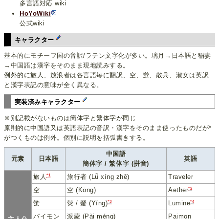
多言語対応 wiki
HoYoWiki
公式wiki
キャラクター
基本的にモチーフ国の音訳/ラテン文字化が多い。璃月→日本語と稲妻
→中国語は漢字をそのまま現地読みする。
例外的に旅人、放浪者は各言語毎に翻訳、空、蛍、散兵、淑女は英訳
と漢字表記の意味が全く異なる。
実装済みキャラクター
※別記載がないものは簡体字と繁体字が同じ
原則的に中国語又は英語表記の音訳・漢字をそのまま使ったものだが*
がつくものは例外。個別に説明を括弧書きする。
中国語
元素
日本語
英語
簡体字 / 繁体字 (拼音)
*1
旅行者 (Lǚ xíng zhě)
Traveler
旅人
*2
空
空 (Kōng)
Aether
*3
*4
蛍
荧 / 螢 (Yíng)
Lumine
パイモン
派蒙 (Pài méng)
Paimon