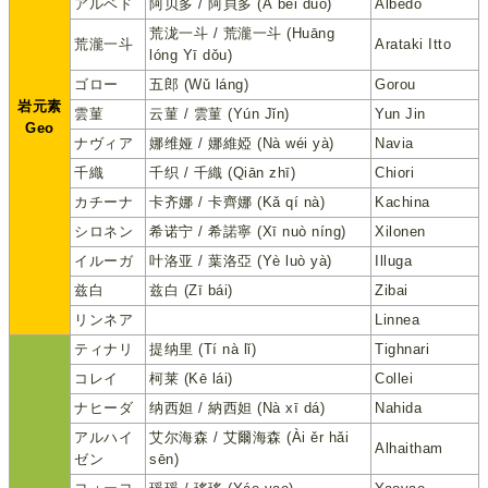
アルベド
阿贝多 / 阿貝多 (Ā bèi duō)
Albedo
荒泷一斗 / 荒瀧一斗 (Huāng
荒瀧一斗
Arataki Itto
lóng Yī dǒu)
ゴロー
五郎 (Wǔ láng)
Gorou
岩元素
雲菫
云菫 / 雲菫 (Yún Jǐn)
Yun Jin
Geo
ナヴィア
娜维娅 / 娜維婭 (Nà wéi yà)
Navia
千織
千织 / 千織 (Qiān zhī)
Chiori
カチーナ
卡齐娜 / 卡齊娜 (Kǎ qí nà)
Kachina
シロネン
希诺宁 / 希諾寧 (Xī nuò níng)
Xilonen
イルーガ
叶洛亚 / 葉洛亞 (Yè luò yà)
Illuga
兹白
兹白 (Zī bái)
Zibai
リンネア
Linnea
ティナリ
提纳里 (Tí nà lǐ)
Tighnari
コレイ
柯莱 (Kē lái)
Collei
ナヒーダ
纳西妲 / 納西妲 (Nà xī dá)
Nahida
アルハイ
艾尔海森 / 艾爾海森 (Ài ěr hǎi
Alhaitham
ゼン
sēn)