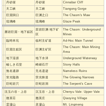
丹砂崖
丹砂崖
Cinnabar Cliff
天工峡
天工峡
Tiangong Gorge
巨淵洞口
巨渊之口
The Chasm's Maw
琉璃峰
琉璃峰
Glaze Peak
层岩巨渊·地下矿
The Chasm: Underground
層岩巨淵・地下鉱区
区
Mines
臨時本坑
临时主矿道
Ad-Hoc Main Tunnel
The Chasm: Main Mining
巨淵主鉱区
巨渊主矿区
Area
地下湿原
地下水泽
Underground Waterway
嶮しき石堂
崎岖石厅
Stony Halls
無名遺跡
无名遗迹
Nameless Ruins
蛍光隘路
荧光狭道
The Glowing Narrows
巨蛇岩穴
巨蛇岩洞
The Serpent's Cave
沈玉の谷・上谷
沉玉谷・上谷
Chenyu Vale: Upper Vale
翹英荘
翘英庄
Qiaoying Village
霊濛山
灵濛山
Mt. Lingmeng