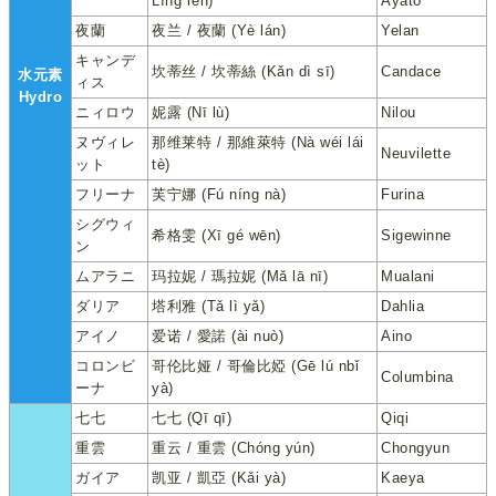
Līng rén)
Ayato
夜蘭
夜兰 / 夜蘭 (Yè lán)
Yelan
キャンデ
坎蒂丝 / 坎蒂絲 (Kǎn dì sī)
Candace
水元素
ィス
Hydro
ニィロウ
妮露 (Nī lù)
Nilou
ヌヴィレ
那维莱特 / 那維萊特 (Nà wéi lái
Neuvilette
ット
tè)
フリーナ
芙宁娜 (Fú níng nà)
Furina
シグウィ
希格雯 (Xī gé wēn)
Sigewinne
ン
ムアラニ
玛拉妮 / 瑪拉妮 (Mǎ lā nī)
Mualani
ダリア
塔利雅 (Tǎ lì yǎ)
Dahlia
アイノ
爱诺 / 愛諾 (ài nuò)
Aino
コロンビ
哥伦比娅 / 哥倫比婭 (Gē lú nbǐ
Columbina
ーナ
yà)
七七
七七 (Qī qī)
Qiqi
重雲
重云 / 重雲 (Chóng yún)
Chongyun
ガイア
凯亚 / 凱亞 (Kǎi yà)
Kaeya