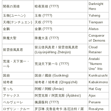
Darknight
闇夜の英雄
暗夜英雄 (????)
Hero
玉衡(ユーヘン)
玉衡 (????)
Yuheng
天権(テンチュエン)
天权 (????)
Tianquan
金鵬
金鹏 (????)
Alatus
Conqueror
降魔大聖
降魔大圣 (????)
of Demons
留云借风真君 / 留雲借風真君
Cloud
留雲借風真君
(Liúyúnjièfēng Zhēnjūn)
Retainer
Arataki
荒瀧・天下第一・
荒泷天下第一斗 (????)
"Numero
一斗
Uno" Itto
国崩
国崩 / 國崩 (Guókēng)
Kunikuzushi
傾奇者
倾奇者 / 傾奇者 (Qīngqízhě)
Kabukimono
笠っち
阿帽 / 阿帽 (Āmào)
Hat Guy
アヤックス
阿贾克斯 / 阿賈克斯 (Ājiǎkèsī)
Ajax
ペルヴェーレ
佩露薇利 (????)
Peruere
ロザリン・クルー
罗莎琳·克鲁兹奇卡·洛厄法特 / 羅
Rosalyne-