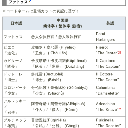
ファトゥス
※コードネームは登場カットの表記に基づく
中国語
日本語
英語
簡体字 / 繁体字 (拼音)
Fatui
ファトゥス
愚人众执行官 / 愚人眾執行官
Harbingers
ピエロ
皮耶罗 / 皮耶羅 (Píyēluó)
Pierrot
*8
「道化」
「丑角」 ( Chǒujiǎo)
"The Jester"
カピターノ
卡皮塔诺 / 卡皮塔諾(Kǎpítǎnuò)
Il Capitano
「隊長」
「队长」/「隊長」 (Duìzhǎng)
"The Captain"
ドットーレ
多托雷 (Duōtuōléi)
Il Dottore
「博士」
「博士」 (Bóshì)
"The Doctor"
コロンビーナ
哥伦比娅 / 哥倫比婭 (Gēlúnbǐyà)
Columbina
「少女」
「少女」 (Shàonǚ)
"Damselette"
アルレッキー
阿蕾奇诺 / 阿蕾奇諾(Ālěiqínuò)
Arlecchino
ノ
*9
「仆人」/「僕人」 (Púrén)
"The Knave"
「召使」
プルチネッラ
普契涅拉(Pǔqìnièlā)
Pulcinella
「雄鶏」
「公鸡」/「公雞」 (Gōngjī)
"The Rooster"