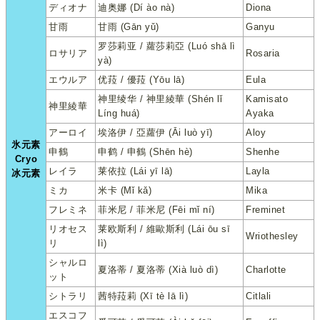
ディオナ
迪奥娜 (Dí ào nà)
Diona
甘雨
甘雨 (Gān yǔ)
Ganyu
罗莎莉亚 / 蘿莎莉亞 (Luó shā lì
ロサリア
Rosaria
yà)
エウルア
优菈 / 優菈 (Yōu lā)
Eula
神里绫华 / 神里綾華 (Shén lǐ
Kamisato
神里綾華
Líng huá)
Ayaka
アーロイ
埃洛伊 / 亞蘿伊 (Āi luò yī)
Aloy
氷元素
申鶴
申鹤 / 申鶴 (Shēn hè)
Shenhe
Cryo
レイラ
莱依拉 (Lái yī lā)
Layla
冰元素
ミカ
米卡 (Mǐ kǎ)
Mika
フレミネ
菲米尼 / 菲米尼 (Fēi mǐ ní)
Freminet
リオセス
莱欧斯利 / 維歐斯利 (Lái ōu sī
Wriothesley
リ
lì)
シャルロ
夏洛蒂 / 夏洛蒂 (Xià luò dì)
Charlotte
ット
シトラリ
茜特菈莉 (Xī tè lā lì)
Citlali
エスコフ