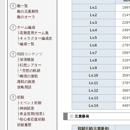
敵一覧
Lv.1
199
敵の元素耐性
Lv.2
214
敵のオーラ
Lv.3
229
チーム編成
Lv.4
249
├
高難度用チーム集
Lv.5
264
├
キャラクター編成史
└
編成一覧
Lv.6
279
Lv.7
299
戦闘コンテンツ
├
深境螺旋
Lv.8
319
├
幻想シアター
Lv.9
339
│└
空想の軌跡
Lv.10
359
└
幽境の激戦
激戦の旅路
Lv.11
378
攻略用語
Lv.12
398
祈願
Lv.13
423
├
イベント祈願
Lv.14
448
├
神鋳賦形
├
奔走世間(恒常)
元素爆発
└
初心者応援祈願
祈願履歴
戦闘天賦(元素爆発)