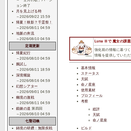
～「空月の歌」バージ
ョン終了
月を見上げる時
～2026/09/22 15:59
帰夏！映影？千霊祭！
～2026/08/11 04:59
地脈の奔流
～2026/08/10 04:59
Luna Ⅲで 魔女の
定期更新
強化前の情報に基づく
帰夏紀行
情報を提供していただ
～2026/08/10 04:59
腕試し
基本情報
～2026/08/11 18:59
ステータス
深境螺旋
天賦
～2026/08/16 04:59
命ノ星座
幻想シアター
使用素材
～2026/09/01 04:59
プロフィール
幽境の激戦
考察
～2026/08/11 04:59
鍛錬の道
第四回
総評
～2026/08/10 04:59
天賦
命ノ星座
七聖召喚
鋳境の研鑽：無限疾戦
ビルド