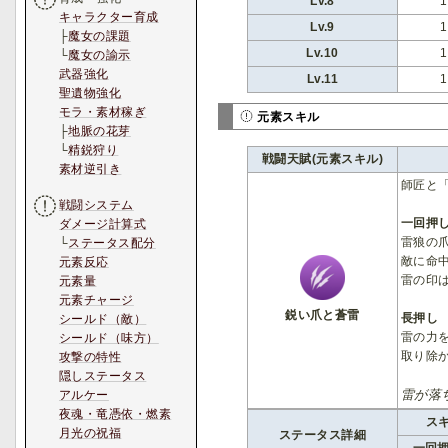
Lv.8
キャラクター育成
Lv.9
├
魔女の課題
Lv.10
└
魔女の諭示
武器強化
Lv.11
聖遺物強化
モラ・素材稼ぎ
元素スキル
├
地脈の花芽
└
精鋭狩り
戦闘天賦(元素スキル)
素材逆引き
師匠と
戦闘システム
一回押
ダメージ計算式
雷狼の
└
ステータス配分
敵に命
元素反応
雷の印
元素量
元素チャージ
鋭い爪と蒼雷
長押し
シールド（敵）
雷の力
シールド（味方）
取り除
攻撃の特性
隠しステータス
雷が落
アルケー
夜魂・竜憑依・燃素
ス
月光の祝福
ステータス詳細
一回