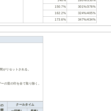
140%
280%/350%
150.7%
301%/376%
162.2%
324%/405%
173.6%
347%/434%
時間がリセットされる。
ザーの雷の印を全て取り除く。
クールタイム
印の
時間
一回押し
長押し