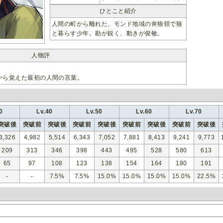
ひとこと紹介
人間の町から離れた、モンド地域の奔狼領で狼
と暮らす少年。勘が鋭く、動きが俊敏。
人物評
から覚えた最初の人間の言葉。
0
Lv.40
Lv.50
Lv.60
Lv.70
突破後
突破前
突破後
突破前
突破後
突破前
突破後
突破前
突破後
3,326
4,982
5,514
6,343
7,052
7,881
8,413
9,241
9,773
209
313
346
398
443
495
528
580
613
65
97
108
123
138
154
164
180
191
-
-
7.5%
7.5%
15.0%
15.0%
15.0%
15.0%
22.5%