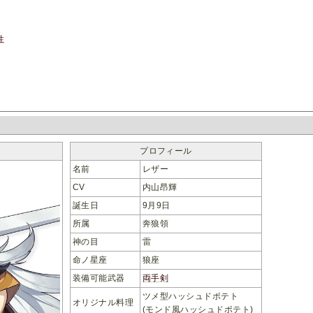
性
プロフィール
名前
レザー
CV
内山昂輝
誕生日
9月9日
所属
奔狼領
神の目
雷
命ノ星座
狼座
装備可能武器
両手剣
ツメ型ハッシュドポテト
オリジナル料理
(モンド風ハッシュドポテト)