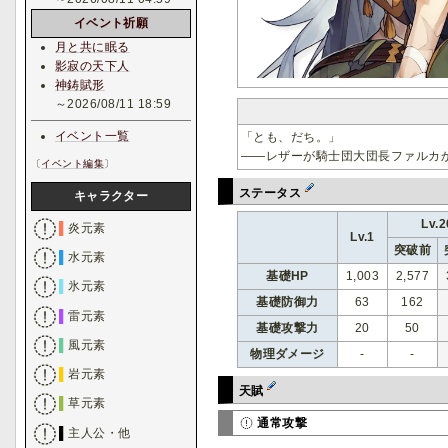
イベント祈願
月と共に眠る
影寂の天下人
神鋳賦形
～2026/08/11 18:59
イベント一覧
「とも、だち。」
――レザーが騎士団大団長ファルカ
〔
イベント編集
〕
ステータス
キャラクター
Lv.2
▌
炎元素
Lv.1
突破前
▌
水元素
基礎HP
1,003
2,577
▌
氷元素
基礎防御力
63
162
▌
雷元素
基礎攻撃力
20
50
▌
風元素
物理ダメージ
-
-
▌
岩元素
天賦
▌
草元素
通常攻撃
▌
主人公・他