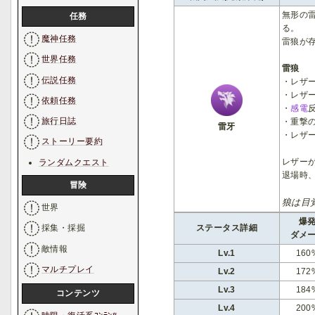
無形の
任務
る。
魔神任務
雷狼が
世界任務
雷狼
伝説任務
・レザ
・レザ
依頼任務
・
感電
旅行日誌
・重撃
雷牙
・レザ
ストーリー要約
レザー
ランダムクエスト
退場時
冒険
狼は目
世界
爆
ステータス詳細
採集・採掘
ダメ
敵情報
Lv.1
160
マルチプレイ
Lv.2
172
Lv.3
184
コンテンツ
Lv.4
200