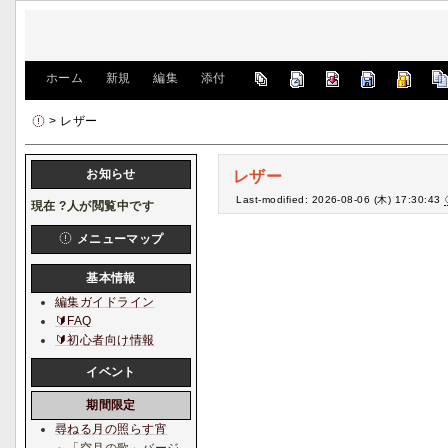
[
ホーム
|
新規
|
編集
|
添付
]
> レザー
お知らせ
レザー
Last-modified: 2026-08-06 (木) 17:30:43
現在
?
人が閲覧中です
メニューマップ
基本情報
編集ガイドライン
🔰FAQ
🔰初心者向け情報
イベント
期間限定
尋ねる月の照らす宵