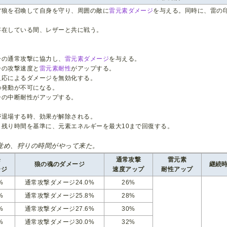
雷狼を召喚して自身を守り、周囲の敵に
雷元素ダメージ
を与える。同時に、雷の
存在している間、レザーと共に戦う。
ーの通常攻撃に協力し、
雷元素ダメージ
を与える。
ーの攻撃速度と
雷元素耐性
がアップする。
反応によるダメージを無効化する。
の発動が不可になる。
ーの中断耐性がアップする。
が退場する時、効果が解除される。
、残り時間を基準に、元素エネルギーを最大10まで回復する。
覚め、狩りの時間がやって来た。
発
通常攻撃
雷元素
狼の魂のダメージ
継続
ージ
速度アップ
耐性アップ
%
通常攻撃ダメージ24.0%
26%
%
通常攻撃ダメージ25.8%
28%
%
通常攻撃ダメージ27.6%
30%
%
通常攻撃ダメージ30.0%
32%