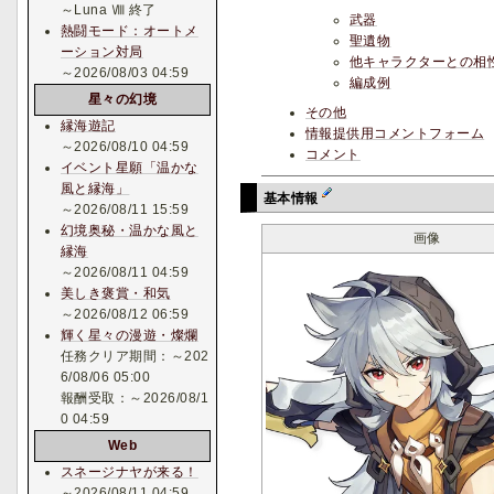
～Luna Ⅷ 終了
武器
熱闘モード：オートメ
聖遺物
ーション対局
他キャラクターとの相
～2026/08/03 04:59
編成例
星々の幻境
その他
縁海遊記
情報提供用コメントフォーム
～2026/08/10 04:59
コメント
イベント星願「温かな
風と縁海」
基本情報
～2026/08/11 15:59
幻境奥秘・温かな風と
画像
縁海
～2026/08/11 04:59
美しき褒賞・和気
～2026/08/12 06:59
輝く星々の漫遊・燦爛
任務クリア期間：～202
6/08/06 05:00
報酬受取：～2026/08/1
0 04:59
Web
スネージナヤが来る！
～2026/08/11 04:59