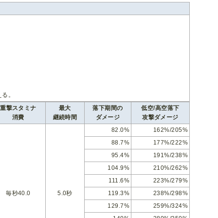
える。
重撃スタミナ
最大
落下期間の
低空/高空落下
消費
継続時間
ダメージ
攻撃ダメージ
82.0%
162%/205%
88.7%
177%/222%
95.4%
191%/238%
104.9%
210%/262%
111.6%
223%/279%
毎秒40.0
5.0秒
119.3%
238%/298%
129.7%
259%/324%