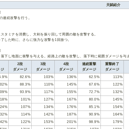
天賦紹介
撃
段の連続攻撃を行う。
にスタミナを消費し、大剣を振り回して周囲の敵を攻撃する。
終了した時に、さらに強力な攻撃を1回放つ。
撃
ら落下し地面に衝撃を与える。経路上の敵を攻撃し、落下時に範囲ダメージを与
2段
3段
4段
連続重撃
重撃終了
ージ
ダメージ
ダメージ
ダメージ
ダメージ
ダメージ
5.9%
82.6%
103%
136%
62.5%
113%
102%
88.3%
110%
145%
67.6%
122%
109%
93.9%
117%
155%
72.7%
132%
118%
101%
127%
167%
80.0%
145%
124%
107%
134%
176%
85.1%
154%
132%
114%
142%
187%
90.9%
164%
142%
122%
153%
201%
98.9%
179%