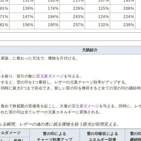
152%
131%
163%
215%
107%
193%
161%
139%
174%
229%
115%
208%
171%
147%
184%
243%
124%
224%
181%
156%
195%
257%
132%
239%
天賦紹介
「家族」に教わった方法で、獲物を片付ける。
し
爪を振り、前方の敵に
雷元素ダメージ
を与える。
中すると、雷の印を1つ蓄積し、レザーの元素チャージ効率がアップする。
は同時に最大3つまで存在でき、新しい雷の印を獲得すると全ての雷の印の継続
を集めて狭範囲の雷爆発を起こし、大量の
雷元素ダメージ
を与える。同時に、レ
かれた雷の印は全てレザーの元素エネルギーに変換される。
ちる瞬間、レザーの魂の奥に眠る獲物を狙う眼光が垣間見える。
キルダメージ
雷の印による
雷の印吸収による
雷の
チャージ効率アップ
エネルギー回復
継続
押し
長押し