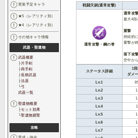
実装予定キャラ
戦闘天賦(通常攻撃)
通常攻
★5（レアリティ別）
最大4
★4（レアリティ別）
重撃
持続的
その他キャラ情報
重撃が
通常攻撃・鋼の脊
武器・聖遺物
落下攻
武器概要
空中か
├
片手剣
1段
├
両手剣
ステータス詳細
ダメ
├
長柄武器
├
法器
Lv.1
9
└
弓
Lv.2
武器一覧
Lv.3
聖遺物概要
Lv.4
├
セット効果
Lv.5
└
聖遺物廻聖
Lv.6
攻略
Lv.7
育成・強化