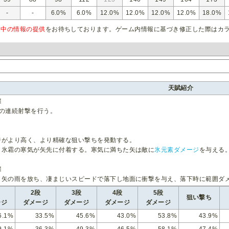
-
-
6.0%
6.0%
12.0%
12.0%
12.0%
12.0%
18.0%
ム中の情報の提供
をお待ちしております。ゲーム内情報に基づき修正した際はカ
天賦紹介
撃
段の連続射撃を行う。
ジがより高く、より精確な狙い撃ちを発動する。
、氷霜の寒気が矢先に付着する。寒気に満ちた矢は敵に
氷元素ダメージ
を与える
撃
ら矢の雨を放ち、凄まじいスピードで落下し地面に衝撃を与え、落下時に範囲ダ
2段
3段
4段
5段
狙い撃ち
ージ
ダメージ
ダメージ
ダメージ
ダメージ
6.1%
33.5%
45.6%
43.0%
53.8%
43.9%
9.1%
36.3%
49.3%
46.5%
58.1%
47.4%