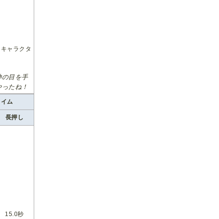
、キャラクタ
神の目を手
やったね！
タイム
長押し
15.0秒