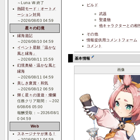
～Luna Ⅷ 終了
ビルド
熱闘モード：オートメ
武器
ーション対局
聖遺物
～2026/08/03 04:59
他キャラクターとの相
星々の幻境
その他
縁海遊記
情報提供用コメントフォーム
～2026/08/10 04:59
コメント
イベント星願「温かな
風と縁海」
基本情報
～2026/08/11 15:59
幻境奥秘・温かな風と
画像
縁海
～2026/08/11 04:59
美しき褒賞・和気
～2026/08/12 06:59
輝く星々の漫遊・燦爛
任務クリア期間：～202
6/08/06 05:00
報酬受取：～2026/08/1
0 04:59
Web
スネージナヤが来る！
～2026/08/11 04:59