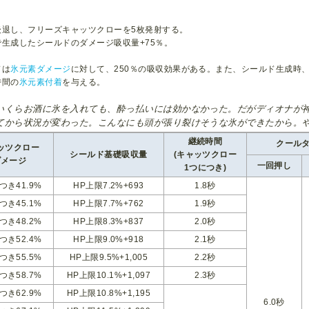
後退し、フリーズキャッツクローを5枚発射する。
で生成したシールドのダメージ吸収量+75％。
ドは
氷元素ダメージ
に対して、250％の吸収効果がある。また、シールド生成時
時間の
氷元素付着
を与える。
いくらお酒に氷を入れても、酔っ払いには効かなかった。だがディオナが
てから状況が変わった。こんなにも頭が張り裂けそうな氷ができたから。
継続時間
クール
ッツクロー
シールド基礎吸収量
(キャッツクロー
ダメージ
一回押し
1つにつき)
つき41.9%
HP上限7.2%+693
1.8秒
つき45.1%
HP上限7.7%+762
1.9秒
つき48.2%
HP上限8.3%+837
2.0秒
つき52.4%
HP上限9.0%+918
2.1秒
つき55.5%
HP上限9.5%+1,005
2.2秒
つき58.7%
HP上限10.1%+1,097
2.3秒
つき62.9%
HP上限10.8%+1,195
6.0秒