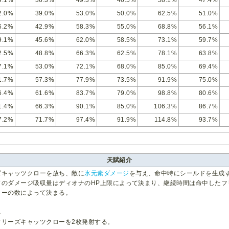
2.0%
39.0%
53.0%
50.0%
62.5%
51.0%
6.2%
42.9%
58.3%
55.0%
68.8%
56.1%
9.1%
45.6%
62.0%
58.5%
73.1%
59.7%
2.5%
48.8%
66.3%
62.5%
78.1%
63.8%
7.1%
53.0%
72.1%
68.0%
85.0%
69.4%
1.7%
57.3%
77.9%
73.5%
91.9%
75.0%
6.4%
61.6%
83.7%
79.0%
98.8%
80.6%
1.4%
66.3%
90.1%
85.0%
106.3%
86.7%
7.2%
71.7%
97.4%
91.9%
114.8%
93.7%
天賦紹介
ズキャッツクローを放ち、敵に
氷元素ダメージ
を与え、命中時にシールドを生成
ドのダメージ吸収量はディオナのHP上限によって決まり、継続時間は命中したフ
ローの数によって決まる。
し
フリーズキャッツクローを2枚発射する。