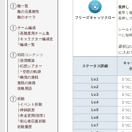
敵一覧
長押し
敵の元素耐性
素早く
敵のオーラ
フリーズキャッツクロー
長押し
チーム編成
シール
├
高難度用チーム集
ーに短
├
キャラクター編成史
└
編成一覧
最初は
に入れ
戦闘コンテンツ
├
深境螺旋
キャ
├
幻想シアター
ステータス詳細
│└
空想の軌跡
└
幽境の激戦
Lv.1
1つに
激戦の旅路
Lv.2
1つに
攻略用語
Lv.3
1つに
祈願
Lv.4
1つに
├
イベント祈願
Lv.5
1つに
├
神鋳賦形
├
奔走世間(恒常)
Lv.6
1つに
└
初心者応援祈願
Lv.7
1つに
祈願履歴