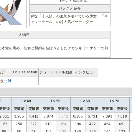
(モンド風焼き魚)
ひとこと紹介
稀な「非人類」の血統を引いている少女、「キ
ャッツテール」の超人気バーテンダー。
人物評
の才覚を褒め、彼女と契約を結ぼうとしたアカツキワイナリーの執
紹介
OST selection
チュートリアル動画
インタビュー
―
―
―
ラー
0
Lv.40
Lv.50
Lv.60
Lv.70
突破後
突破前
突破後
突破前
突破後
突破前
突破後
突破前
突破後
2,661
3,985
4,411
5,074
5,642
6,305
6,731
7,393
7,818
167
250
277
318
354
396
422
464
491
59
88
98
112
125
140
149
164
173