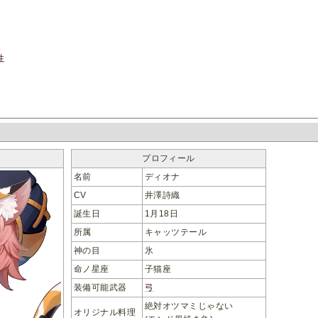
性
プロフィール
名前
ディオナ
CV
井澤詩織
誕生日
1月18日
所属
キャッツテール
神の目
氷
命ノ星座
子猫座
装備可能武器
弓
絶対オツマミじゃない
オリジナル料理