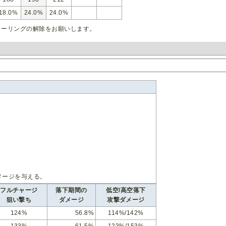
18.0%
24.0%
24.0%
ラーリングの解除をお願いします。
。
メージを与える。
フルチャージ
落下期間の
低空/高空落下
狙い撃ち
ダメージ
攻撃ダメージ
124%
56.8%
114%/142%
133%
61.5%
123%/153%