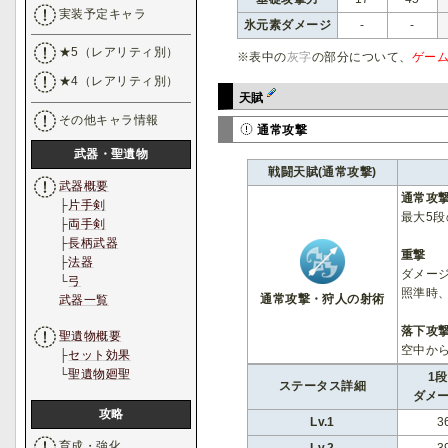
実装予定キャラ
氷元素ダメージ
-
-
★5（レアリティ別）
※表中の
灰字
の部分について、
ゲー
★4（レアリティ別）
天賦
その他キャラ情報
通常攻撃
武器・聖遺物
戦闘天賦(通常攻撃)
武器概要
通常攻
├
片手剣
最大5
├
両手剣
├
長柄武器
重撃
├
法器
ダメー
└
弓
照準時
通常攻撃・狩人の射術
武器一覧
落下攻
聖遺物概要
空中か
├
セット効果
└
聖遺物廻聖
1段
ステータス詳細
ダメ
攻略
Lv.1
3
育成・強化
Lv.2
3