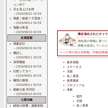
～「空月の歌」バージ
ョン終了
月を見上げる時
～2026/09/22 15:59
帰夏！映影？千霊祭！
～2026/08/11 04:59
地脈の奔流
～2026/08/10 04:59
最近強化されたキャラ
定期更新
強化前の情報に基づく
帰夏紀行
情報を提供していただ
～2026/08/10 04:59
リーク等の非公式情報・不確定情報
腕試し
～2026/08/11 18:59
深境螺旋
基本情報
～2026/08/16 04:59
ステータス
幻想シアター
天賦
～2026/09/01 04:59
命ノ星座
幽境の激戦
使用素材
～2026/08/11 04:59
プロフィール
鍛錬の道
第四回
考察
～2026/08/10 04:59
総評
七聖召喚
天賦
命ノ星座
鋳境の研鑽：無限疾戦