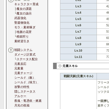
キャラクター育成
Lv.3
4
├
魔女の課題
Lv.4
4
└
魔女の諭示
武器強化
Lv.5
4
聖遺物強化
Lv.6
5
モラ・素材稼ぎ
Lv.7
5
├
地脈の花芽
└
精鋭狩り
Lv.8
6
素材逆引き
Lv.9
6
戦闘システム
Lv.10
7
ダメージ計算式
Lv.11
7
└
ステータス配分
元素反応
元素スキル
元素量
元素チャージ
戦闘天賦(元素スキル)
シールド（敵）
シールド（味方）
フリー
攻撃の特性
シール
隠しステータス
ッツク
アルケー
夜魂・竜憑依・燃素
一回押
月光の祝福
素早く