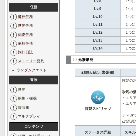
Lv.8
1つに
任務
Lv.9
1つに
Lv.10
1つに
魔神任務
Lv.11
1つに
世界任務
Lv.12
1つに
伝説任務
Lv.13
1つに
依頼任務
Lv.14
1つに
旅行日誌
元素爆発
ストーリー要約
ランダムクエスト
戦闘天賦(元素爆発)
冒険
特製の
世界
氷気の
・エリ
採集・採掘
・エリ
敵情報
特製スピリッツ
ディオ
マルチプレイ
は清冽
コンテンツ
ステータス詳細
スキル