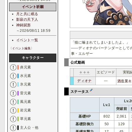
イベント祈願
月と共に眠る
影寂の天下人
神鋳賦形
～2026/08/11 18:59
イベント一覧
「猫に噛まれてしまいましたよ。」
――ディオナのバーテンダーとして
〔
イベント編集
〕
事・エルザー
キャラクター
公式動画
▌
炎元素
✦✦✦
エピソード
実戦
▌
水元素
ディオナ
―
酒造業キ
c
ﾃｲ
ｰｰ
▌
氷元素
ステータス
▌
雷元素
Lv.2
▌
風元素
Lv.1
突破前
▌
岩元素
基礎HP
802
2,061
▌
草元素
基礎防御力
50
129
▌
主人公・他
基礎攻撃力
17
45