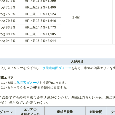
つき67.1%
HP上限11.5%+1,299
つき71.3%
HP上限12.2%+1,409
つき75.5%
HP上限13.0%+1,524
2.4秒
つき79.6%
HP上限13.7%+1,646
つき83.8%
HP上限14.4%+1,773
つき89.1%
HP上限15.3%+1,905
つき94.3%
HP上限16.2%+2,044
天賦紹介
氷入りスピリッツを投げ出し、
氷元素範囲ダメージ
を与え、氷気の酒霧エリアを
酒霧エリア
アにいる敵に
氷元素ダメージ
を持続的に与える。
アにいるキャラクターのHPを持続的に回復する。
ナ自身ですら恐怖を感じる非人道的なレシピ。先味は恐ろしいため、敵に
だが、鼻と肌でしか楽しめない。
エリアの
ダメージ
継続回復量
継続時間
ク
継続ダメージ