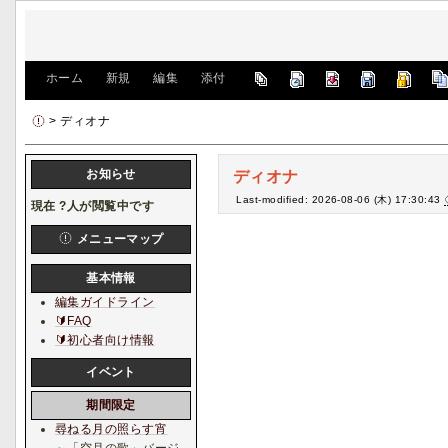
[
ホーム
|
新規
|
編集
|
添付
]
> ディオナ
お知らせ
ディオナ
Last-modified: 2026-08-06 (木) 17:30:43
現在
?
人が閲覧中です
メニューマップ
基本情報
編集ガイドライン
🔰FAQ
🔰初心者向け情報
イベント
期間限定
尋ねる月の照らす宵