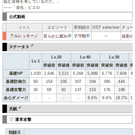
臨む資格を有しているのだ。」
——「道化」ピエロ
公式動画
✦✦✦
エピソード
実戦紹介
OST selection
チュー
アルレッキーノ
―
安らかに眠れ
子守唄
凶影の
p
ｱﾙ
ｰｰ
ステータス
Lv.20
Lv.40
Lv.50
Lv.1
突破前
突破後
突破前
突破後
突破前
突破後
突
基礎HP
1,020
2,646
3,521
5,268
5,889
6,776
7,604
8
基礎防御力
60
154
205
307
344
395
444
4
基礎攻撃力
26
69
92
137
153
176
198
2
会心ダメージ
-
-
-
-
9.6%
9.6%
19.2%
19
天賦
通常攻撃
戦闘天