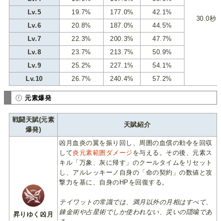
Lv.5
19.7%
177.0%
42.1%
30.0秒
Lv.6
20.8%
187.0%
44.5%
Lv.7
22.3%
200.3%
47.7%
Lv.8
23.7%
213.7%
50.9%
Lv.9
25.2%
227.1%
54.1%
Lv.10
26.7%
240.4%
57.2%
元素爆発
戦闘天賦(元素
天賦紹介
爆発)
凶月血炎の翼を振り回し、周囲の血償の勅令を回収
して
炎元素範囲ダメージ
を与える。その後、元素ス
キル「万象、灰に帰す」のクールタイムをリセット
し、アルレッキーノ自身の「命の契約」の数値と攻
撃力を基に、自身のHPを回復する。
テイワットの常識では、満月以外の月相はすべて、
錬金術や占星術でしか使われない、災いの隠喩であ
昇りゆく凶月