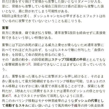
目だけ盾をすり抜けて背後から攻撃した扱いとなりダメージが入る。
逆に、背後から攻撃している場合三段目だけ盾の正面から攻撃した扱
いとなり、盾に防がれてしまう可能性がある。
6段目は発生が遅く、ダッシュキャンセルが早すぎるとエフェクトは出
ているのに攻撃できていないということも起こりうる。
重撃
前方に突進後、鎌で薙ぎ払う挙動。通常攻撃1段目を経由せずに直接発
動できるという珍しい特徴がある。
重撃には下記の赤死の宴による威力上乗せが乗らないため通常攻撃に
比べてそれほど火力は出ず、もっぱらスキルで敵に付与した「血償の
勅令」を回収して命の契約を得るのに使う。
その「血償の勅令」の回収範囲は
ステップ7回程度の半径
ととんでもな
*2
い影響範囲を持つ
。回収ができないことはまずないと言っていいだろ
う。
また、重撃を放った後もさらに攻撃ボタンを押し続けると、そのまま
赤い翼を出して最大5秒継続するホバリング移動が可能。
リネット
のス
キル移動よりわずかに速い速度で水面も渡ることができ、探索にも便
利だが、1秒あたりに消費するスタミナは通常のダッシュの倍とかなり
*3
重め
。水上でスタミナが切れて溺死しないように注意。
尚このホバリング移動はモナや神里綾華のような
ダッシュの代替とし
て発動するスキル
に近い扱いのようで風共鳴や
千織
等の持つ疾走効果