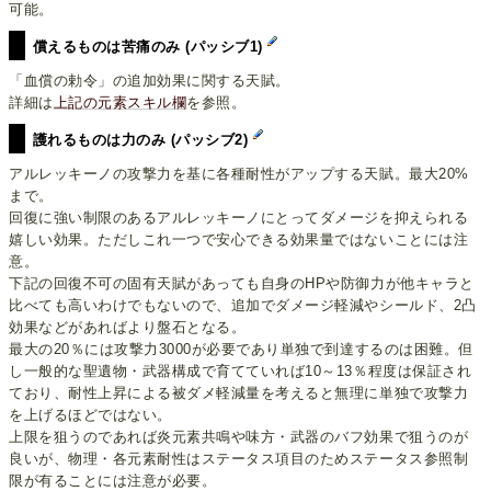
可能。
償えるものは苦痛のみ (パッシブ1)
「血償の勅令」の追加効果に関する天賦。
詳細は
上記の元素スキル欄
を参照。
護れるものは力のみ (パッシブ2)
アルレッキーノの攻撃力を基に各種耐性がアップする天賦。最大20%
まで。
回復に強い制限のあるアルレッキーノにとってダメージを抑えられる
嬉しい効果。ただしこれ一つで安心できる効果量ではないことには注
意。
下記の回復不可の固有天賦があっても自身のHPや防御力が他キャラと
比べても高いわけでもないので、追加でダメージ軽減やシールド、2凸
効果などがあればより盤石となる。
最大の20％には攻撃力3000が必要であり単独で到達するのは困難。但
し一般的な聖遺物・武器構成で育てていれば10～13％程度は保証され
ており、耐性上昇による被ダメ軽減量を考えると無理に単独で攻撃力
を上げるほどではない。
上限を狙うのであれば炎元素共鳴や味方・武器のバフ効果で狙うのが
良いが、物理・各元素耐性はステータス項目のためステータス参照制
限が有ることには注意が必要。