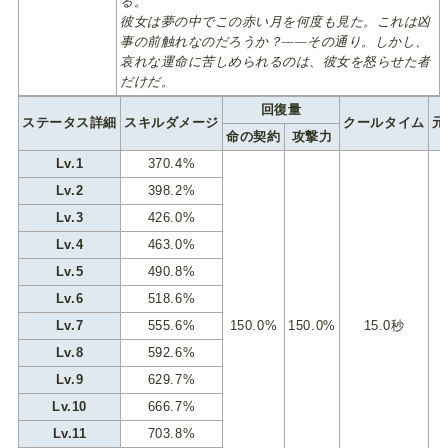
る。
彼女は夢の中でこの赤い月を何度も見た。これは凶
事の前触れなのだろうか？——その通り。しかし、
哀れな運命に苦しめられるのは、彼女を怒らせた者
だけだ。
回復量
ステータス詳細
スキルダメージ
クールタイム
元
命の契約
攻撃力
Lv.1
370.4%
Lv.2
398.2%
Lv.3
426.0%
Lv.4
463.0%
Lv.5
490.8%
Lv.6
518.6%
Lv.7
555.6%
150.0%
150.0%
15.0秒
Lv.8
592.6%
Lv.9
629.7%
Lv.10
666.7%
Lv.11
703.8%