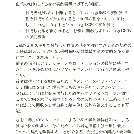
血償の勅令による命の契約獲得は以下の3種類。
付与後5秒以内に回収すると、1つにつき65%の契約獲得
勅令付与から5秒経過すると「血償の勅令・結」に変化
し、これを回収すると1つにつき130%の契約獲得
付与した敵が倒されると、秒数に関わらず1つにつき130%
の契約獲得
1回の元素スキルで付与した血償の勅令で獲得できる命の契約の
上限は145%。そのため5秒後回収or敵撃破で命の契約を多く獲
得することを意識したい。
前者の場合はアルレッキーノをローテーションの最初に持って
きて、スキル発動後にバフなどを他メンバーで行うと達成しや
すい。
後者は控えでも発動するため、他メンバーのバフデバフをして
いる間に敵を倒した場合等にも条件を満たすことができる。
状況によっては勅令を付与した雑魚をサブアタッカー等が倒す
ことで契約を素早く獲得できる。命の契約が30％以上残ってい
ればあえて回収をせず自身で敵を倒し契約を補充することも可
能。
なお「赤月のシルエット」による25%の契約獲得は勅令による
獲得上限の対象外。そのためこの武器を装備中は一度に最大
170%の契約を獲得することができる。ただし命の契約の合計獲