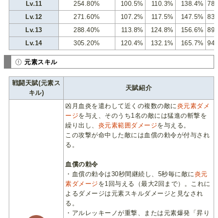
Lv.11
254.80%
100.5%
110.3%
138.4%
78
Lv.12
271.60%
107.2%
117.5%
147.5%
83
Lv.13
288.40%
113.8%
124.8%
156.6%
89
Lv.14
305.20%
120.4%
132.1%
165.7%
94
元素スキル
戦闘天賦(元素ス
天賦紹介
キル)
凶月血炎を遣わして近くの複数の敵に
炎元素ダメ
ージ
を与え、そのうち1名の敵には猛進の斬撃を
繰り出し、
炎元素範囲ダメージ
を与える。
この攻撃が命中した敵には血償の勅令が付与され
る。
血償の勅令
・血償の勅令は30秒間継続し、5秒毎に敵に
炎元
素ダメージ
を1回与える（最大2回まで）。これに
よるダメージは元素スキルダメージと見なされ
る。
・アルレッキーノが重撃、または元素爆発「昇り