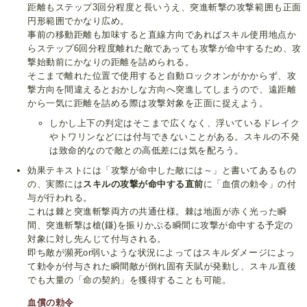
距離もステップ3回分程度と長いうえ、突進斬撃の攻撃範囲も正面
円形範囲でかなり広め。
事前の移動距離も加味すると直線方向であればスキル使用地点か
らステップ6回分程度離れた敵であっても攻撃が命中するため、攻
撃始動前にかなりの距離を詰められる。
そこまで離れた位置で使用すると自動ロックオンがかからず、攻
撃方向を間違えるとおかしな方向へ突進してしまうので、遠距離
から一気に距離を詰める際は攻撃対象を正面に捉えよう。
しかし上下の判定はそこまで広くなく、浮いているドレイク
やトワリンなどには付与できないことがある。スキルの不発
は致命的なので敵との高低差には気を配ろう。
効果テキストには「攻撃が命中した敵には～」と書いてあるもの
の、実際には
スキルの攻撃が命中する直前
に「血償の勅令」の付
与が行われる。
これは棘と突進斬撃両方の共通仕様。棘は地面が赤く光った瞬
間、突進斬撃は槍(鎌)を振りかぶる瞬間に攻撃が命中する予定の
対象に対し先んじて付与される。
即ち敵が瀕死or弱いような状況によってはスキルダメージによっ
て勅令が付与された瞬間敵が倒れ固有天賦が発動し、スキル直後
でも大量の「命の契約」を獲得することも可能。
血償の勅令