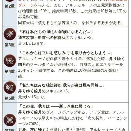
ダメージ
を与える。また、アルレッキーノの全元素耐性およ
第2重
び物理耐性+20%、継続時間15秒。この効果は10秒毎に1回の
み発動可能。
固有天賦「償えるものは苦痛のみ」を解放する必要がある。
「君は私たちの 新しい家族になるんだ…」
通常攻撃・斬首への招待状
のスキルLv.+3。
最大Lv.15まで。
第3重
「これからは互いを慈しみ 手を取り合うとしよう…」
アルレッキーノが血償の勅令の回収に成功した時、
昇りゆく
凶月
のクールタイムが2秒減少し、自身の元素エネルギーを
15ポイント回復する。この効果は10秒毎に1回のみ発動可
第4重
能。
「私たちはみな独法師だ 我らが身は屍も同然…」
昇りゆく凶月
のスキルLv.+3。
最大Lv.15まで。
第5重
「この先、我々は ——新しき生に興じる」
昇りゆく凶月
のダメージがアップする。アップ量は、アルレ
ッキーノの攻撃力×その時点における「命の契約」パーセンテ
ージ×700%。
万象、灰に帰す
を発動した後の20秒間、アルレッキーノの通
第6重