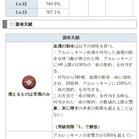
Lv.12
740.8%
Lv.13
787.1%
固有天賦
固有天賦
血償の勅令
は以下の特性を持つ。
・アルレッキーノ自身が付与した血償の勅
令を持つ敵が倒された時、アルレッキーノ
にHP上限の130%の「命の契約」を付与す
る。
・付与から5秒後、血償の勅令・結に強化
され、回収時、アルレッキーノに130%の
「命の契約」を付与する。
償えるものは苦痛のみ
この方法で「命の契約」を付与する時も、
付与された「命の契約」の数値の上限が
万
象、灰に帰す
の本来の制限を超えることは
ない。
（突破段階「1」で解放）
アルレッキーノの攻撃力が1000を超えてい