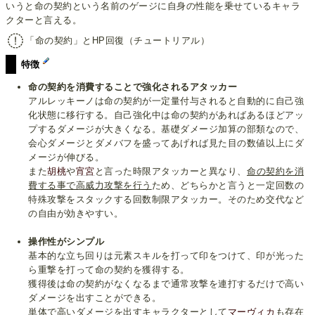
いうと命の契約という名前のゲージに自身の性能を乗せているキャラ
クターと言える。
「命の契約」とHP回復（チュートリアル）
特徴
命の契約を消費することで強化されるアタッカー
アルレッキーノは命の契約が一定量付与されると自動的に自己強
化状態に移行する。自己強化中は命の契約があればあるほどアッ
プするダメージが大きくなる。基礎ダメージ加算の部類なので、
会心ダメージとダメバフを盛ってあげれば見た目の数値以上にダ
メージが伸びる。
また
胡桃
や
宵宮
と言った時限アタッカーと異なり、
命の契約を消
費する事で高威力攻撃を行う
ため、どちらかと言うと一定回数の
特殊攻撃をスタックする回数制限アタッカー。そのため交代など
の自由が効きやすい。
操作性がシンプル
基本的な立ち回りは元素スキルを打って印をつけて、印が光った
ら重撃を打って命の契約を獲得する。
獲得後は命の契約がなくなるまで通常攻撃を連打するだけで高い
ダメージを出すことができる。
単体で高いダメージを出すキャラクターとして
マーヴィカ
も存在