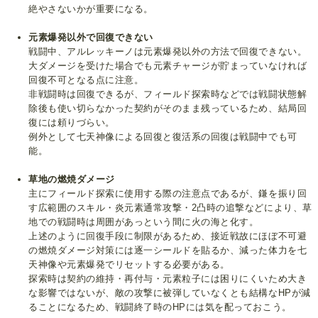
絶やさないかが重要になる。
元素爆発以外で回復できない
戦闘中、アルレッキーノは元素爆発以外の方法で回復できない。
大ダメージを受けた場合でも元素チャージが貯まっていなければ
回復不可となる点に注意。
非戦闘時は回復できるが、フィールド探索時などでは戦闘状態解
除後も使い切らなかった契約がそのまま残っているため、結局回
復には頼りづらい。
例外として七天神像による回復と復活系の回復は戦闘中でも可
能。
草地の燃焼ダメージ
主にフィールド探索に使用する際の注意点であるが、鎌を振り回
す広範囲のスキル・炎元素通常攻撃・2凸時の追撃などにより、草
地での戦闘時は周囲があっという間に火の海と化す。
上述のように回復手段に制限があるため、接近戦故にほぼ不可避
の燃焼ダメージ対策には逐一シールドを貼るか、減った体力を七
天神像や元素爆発でリセットする必要がある。
探索時は契約の維持・再付与・元素粒子には困りにくいため大き
な影響ではないが、敵の攻撃に被弾していなくとも結構なHPが減
ることになるため、戦闘終了時のHPには気を配っておこう。