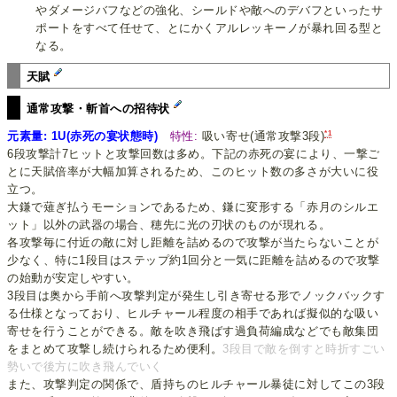
やダメージバフなどの強化、シールドや敵へのデバフといったサ
ポートをすべて任せて、とにかくアルレッキーノが暴れ回る型と
なる。
天賦
通常攻撃・斬首への招待状
*1
元素量: 1U(赤死の宴状態時)
特性:
吸い寄せ(通常攻撃3段)
6段攻撃計7ヒットと攻撃回数は多め。下記の赤死の宴により、一撃ご
とに天賦倍率が大幅加算されるため、このヒット数の多さが大いに役
立つ。
大鎌で薙ぎ払うモーションであるため、鎌に変形する「赤月のシルエ
ット」以外の武器の場合、穂先に光の刃状のものが現れる。
各攻撃毎に付近の敵に対し距離を詰めるので攻撃が当たらないことが
少なく、特に1段目はステップ約1回分と一気に距離を詰めるので攻撃
の始動が安定しやすい。
3段目は奥から手前へ攻撃判定が発生し引き寄せる形でノックバックす
る仕様となっており、ヒルチャール程度の相手であれば擬似的な吸い
寄せを行うことができる。敵を吹き飛ばす過負荷編成などでも敵集団
をまとめて攻撃し続けられるため便利。
3段目で敵を倒すと時折すごい
勢いで後方に吹き飛んでいく
また、攻撃判定の関係で、盾持ちのヒルチャール暴徒に対してこの3段