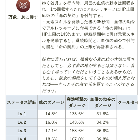
ゆく凶月」を行う時、周囲の血償の勅令は回収さ
れ、1つ回収するたびにアルレッキーノにHP上限
65%の「命の契約」を付与する。
万象、灰に帰す
・元素スキルを発動した後の35秒間、血償の勅令
でアルレッキーノに付与できる「命の契約」は
HP上限の145%まで。継続期間中に再び元素スキ
ルを発動すると、継続時間と、血償の勅令で付与
可能な「命の契約」の上限が再計算される。
彼女に言わせれば、孤独な小麦の粒が大地に落ち
たとしても、必ず麦の穂が実るとは限らない。音
もなく腐っていくだけということもあるからだ。
しかし、彼女の邪魔をしてくるものが燃え滓とな
れば——きっとその灰で花を育てることができる
だろう。
突進斬撃の
血償の勅令の
ステータス詳細
棘のダメージ
クールタイ
ダメージ
ダメージ
Lv.1
14.8%
133.6%
31.8%
Lv.2
16.0%
143.6%
34.2%
Lv.3
17.1%
153.6%
36.6%
Lv.4
18.6%
167.0%
39.8%