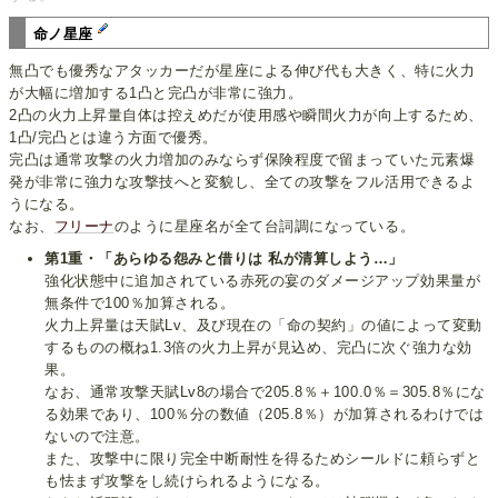
命ノ星座
無凸でも優秀なアタッカーだが星座による伸び代も大きく、特に火力
が大幅に増加する1凸と完凸が非常に強力。
2凸の火力上昇量自体は控えめだが使用感や瞬間火力が向上するため、
1凸/完凸とは違う方面で優秀。
完凸は通常攻撃の火力増加のみならず保険程度で留まっていた元素爆
発が非常に強力な攻撃技へと変貌し、全ての攻撃をフル活用できるよ
うになる。
なお、
フリーナ
のように星座名が全て台詞調になっている。
第1重・「あらゆる怨みと借りは 私が清算しよう…」
強化状態中に追加されている赤死の宴のダメージアップ効果量が
無条件で100％加算される。
火力上昇量は天賦Lv、及び現在の「命の契約」の値によって変動
するものの概ね1.3倍の火力上昇が見込め、完凸に次ぐ強力な効
果。
なお、通常攻撃天賦Lv8の場合で205.8％＋100.0％＝305.8％にな
る効果であり、100％分の数値（205.8％）が加算されるわけでは
ないので注意。
また、攻撃中に限り完全中断耐性を得るためシールドに頼らずと
も怯まず攻撃をし続けられるようになる。