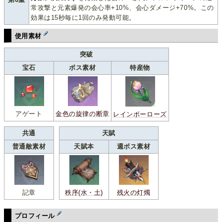
常攻撃と元素爆発の会心率+10%、会心ダメージ+70%。この
効果は15秒毎に1回のみ発動可能。
使用素材
突破
宝石
ボス素材
特産物
アゲート
金色の旋律の断章
レインボーローズ
共通
天賦
普通敵素材
天賦本
週ボス素材
記章
秩序(水・土)
残火の灯燭
プロフィール