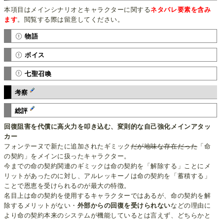
本項目はメインシナリオとキャラクターに関する
ネタバレ要素を含み
ます
。閲覧する際は留意してください。
物語
ボイス
七聖召喚
考察
総評
回復阻害を代償に高火力を叩き込む、変則的な自己強化メインアタッ
カー
フォンテーヌで新たに追加されたギミック
だが地味な存在だった
「命
の契約」をメインに扱ったキャラクター。
今までの命の契約関連のギミックは命の契約を「解除する」ことにメ
リットがあったのに対し、アルレッキーノは命の契約を「蓄積する」
ことで恩恵を受けられるのが最大の特徴。
名目上は命の契約を使用するキャラクターではあるが、命の契約を解
除するメリットがない・
外部からの回復を受けられない
などの理由に
より命の契約本来のシステムが機能しているとは言えず、どちらかと