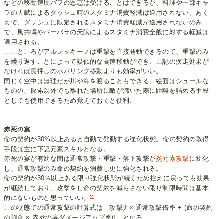
などの移動速度バフの恩恵は受けることはできるが、料理や一部キャ
ラの天賦によるダッシュ時のスタミナ消費軽減は適用されない。あく
まで、ダッシュに限定されるスタミナ消費軽減が適用されないのみ
で、風共鳴やバーバラの天賦によるスタミナ消費全般に対する軽減は
適用される。
……ところがアルレッキーノは重撃を直接発動できるので、重撃のみ
を繰り返すことによって疑似的な高速移動ができ、上記の疾走効果が
なければ長押しのホバリング移動よりも効率がいい。
同じく空中は無理だが川や海を渡ることもできる。絵面はシュールな
ものの、探索以外でも離れた場所に敵が沸いた際に距離を詰める手段
としても使用できるため覚えておくと便利。
赤死の宴
命の契約が30%以上あると自動で発動する強化状態。命の契約の取得
手段は主に下記元素スキルとなる。
赤死の宴が有効な間は通常攻撃・重撃・落下攻撃が
炎元素攻撃
に変化
し、通常攻撃のみ命の契約を消費し更に強化される。
命の契約が30％以上ある限り強化状態が続くため控えに戻っても効果
が継続しており、攻撃をし命の契約を減らさない限り制限時間は基本
*4
的にないものと思っていい。
この状態での通常攻撃の計算式は 攻撃力×[通常攻撃倍率 + (命の契約
の割合 × 赤死の宴ダメージアップ率)] となる。