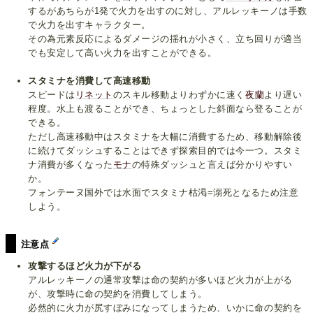
するがあちらが1発で火力を出すのに対し、アルレッキーノは手数
で火力を出すキャラクター。
その為元素反応によるダメージの揺れが小さく、立ち回りが適当
でも安定して高い火力を出すことができる。
スタミナを消費して高速移動
スピードは
リネット
のスキル移動よりわずかに速く
夜蘭
より遅い
程度。水上も渡ることができ、ちょっとした斜面なら登ることが
できる。
ただし高速移動中はスタミナを大幅に消費するため、移動解除後
に続けてダッシュすることはできず探索目的では今一つ。スタミ
ナ消費が多くなった
モナ
の特殊ダッシュと言えば分かりやすい
か。
フォンテーヌ国外では水面でスタミナ枯渇=溺死となるため注意
しよう。
注意点
攻撃するほど火力が下がる
アルレッキーノの通常攻撃は命の契約が多いほど火力が上がる
が、攻撃時に命の契約を消費してしまう。
必然的に火力が尻すぼみになってしまうため、いかに命の契約を