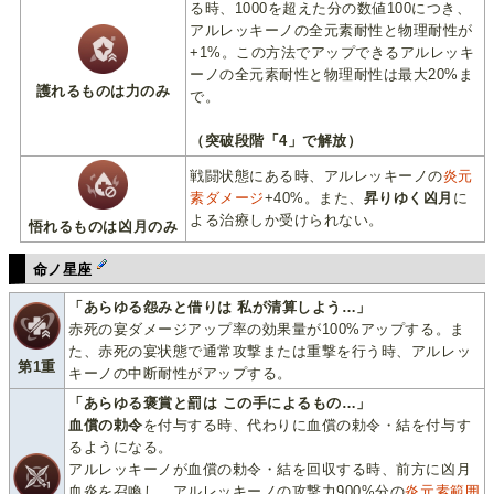
る時、1000を超えた分の数値100につき、
アルレッキーノの全元素耐性と物理耐性が
+1%。この方法でアップできるアルレッキ
ーノの全元素耐性と物理耐性は最大20%ま
護れるものは力のみ
で。
（突破段階「4」で解放）
戦闘状態にある時、アルレッキーノの
炎元
素ダメージ
+40%。また、
昇りゆく凶月
に
よる治療しか受けられない。
悟れるものは凶月のみ
命ノ星座
「あらゆる怨みと借りは 私が清算しよう…」
赤死の宴ダメージアップ率の効果量が100%アップする。ま
た、赤死の宴状態で通常攻撃または重撃を行う時、アルレッ
第1重
キーノの中断耐性がアップする。
「あらゆる褒賞と罰は この手によるもの…」
血償の勅令
を付与する時、代わりに血償の勅令・結を付与す
るようになる。
アルレッキーノが血償の勅令・結を回収する時、前方に凶月
血炎を召喚し、アルレッキーノの攻撃力900%分の
炎元素範囲