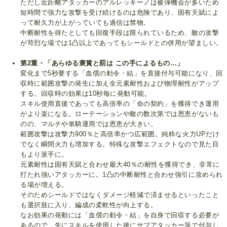
ただし近距離アタッカーのアルレッキーノは被弾機会が多いため
短時間で強力な攻撃を受け続けるのは危険であり、固有天賦によ
って耐久力が上がっていても過信は禁物。
中断耐性を得たとしても回復手段は限られているため、敵の攻撃
が苛烈な場では1凸以上であってもシールドとの併用が望ましい。
第2重・「あらゆる褒賞と罰は この手によるもの…」
変化まで5秒要する「血償の勅令・結」を直接付与可能になり、回
収時に範囲攻撃の発生に加え全元素耐性および物理耐性がアップ
する。回収時の効果は10秒毎に発動可能。
スキル使用直後であっても高倍率の「命の契約」を獲得でき運用
がより楽になる。ローテーションや敵の数次第では恩恵がないも
のの、マルチや単騎運用では恩恵が大きい。
範囲攻撃は攻撃力900％と高倍率かつ広範囲。純粋な火力UPだけ
でなく瞬間火力も増加する。特殊な攻撃エフェクトなので見た目
もより派手に。
元素耐性は固有天賦と合わせ最大40％の耐性を獲得でき、非常に
打たれ強いアタッカーに。1凸の中断耐性と合わせ強引に攻められ
る場が増える。
そのためシールドではなくダメージ軽減で済ませるといったこと
も選択肢に入り、編成の柔軟性が向上する。
なお効果の発動には「血償の勅令・結」を自身で回収する必要が
あるので、先にスキルを使用した後にサブアタッカー等で付与し