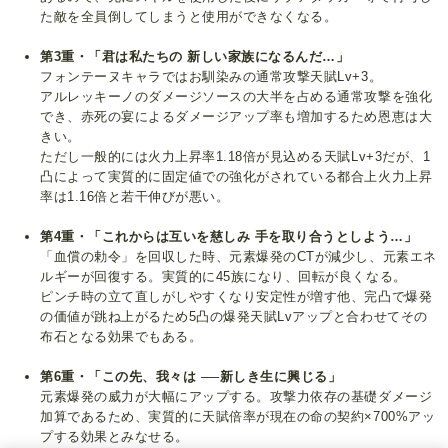
た敵を全員倒してしまうと使用ができなくなる。
第3重・「君は私たちの 新しい家族になるんだ…」
フォンテーヌキャラではお馴染みの通常攻撃天賦Lv+3。
アルレッキーノのダメージソースの大半を占める通常攻撃を強化
でき、赤死の宴によるダメージアップ率も増加するため恩恵は大
きい。
ただし一般的には火力上昇率1.18倍が見込める天賦Lv+3だが、1
凸によって実質的に固定値での強化がされている都合上火力上昇
率は1.16倍と若干伸びが悪い。
第4重・「これからは互いを慈しみ 手を取り合うとしよう…」
「血償の勅令」を回収した時、元素爆発のCTが減少し、元素エネ
ルギーが回復する。実質的に45族になり、回転が良くなる。
ピンチ時の立て直しがしやすくなり安定性が増す他、完凸で爆発
の価値が跳ね上がるため5凸の爆発天賦Lvアップと合わせてその
布石となる効果でもある。
第6重・「この先、我々は ──新しき生に興じる」
元素爆発の威力が大幅にアップする。攻撃力依存の基礎ダメージ
加算であるため、実質的に天賦倍率が現在の命の契約×700%アッ
プする効果とみなせる。