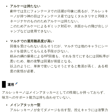
アルケーは持たない
劇中では主にフォンテーヌでの活躍が印象に残るが、アルレッキ
ーノが持つ神の目はフォンテーヌ産ではなくタルタリヤと同様ス
ネージナヤのもののためアルケーは持たない。
このためアルケーによるギミック対応や、水面からの飛び出しジ
ャンプなどは使用できない。
マルチでの運用難易度が高い
回復を受けられない点もそうだが、マルチでは他のキャラにシー
ルドを提供してもらえる手段が少ない。
頼みの綱の爆発によるHP回復も、それを当てにするには回転率が
悪いため、敵の攻撃は回避が前提となる。
以上のように、単体で使いこなそうとすると敷居が高く、ある程
度の覚悟が必要。
運用
アルレッキーノはメインアタッカーとしての性能しか持っておらず、
味方へのサポート能力は持ち合わせていない。
メインアタッカー型
アルレッキーノが全てダメージを出す型。控えキャラには攻撃力