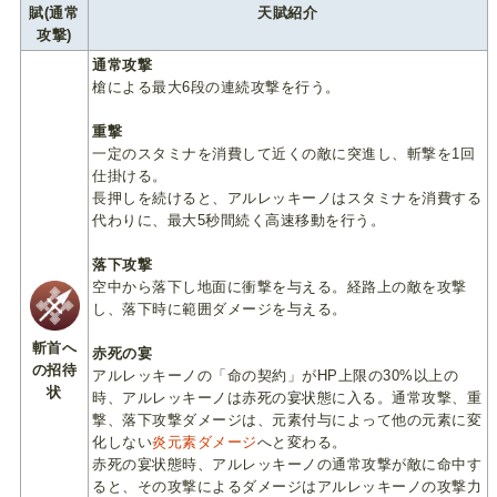
賦(通常
天賦紹介
攻撃)
通常攻撃
槍による最大6段の連続攻撃を行う。
重撃
一定のスタミナを消費して近くの敵に突進し、斬撃を1回
仕掛ける。
長押しを続けると、アルレッキーノはスタミナを消費する
代わりに、最大5秒間続く高速移動を行う。
落下攻撃
空中から落下し地面に衝撃を与える。経路上の敵を攻撃
し、落下時に範囲ダメージを与える。
斬首へ
赤死の宴
の招待
アルレッキーノの「命の契約」がHP上限の30%以上の
状
時、アルレッキーノは赤死の宴状態に入る。通常攻撃、重
撃、落下攻撃ダメージは、元素付与によって他の元素に変
化しない
炎元素ダメージ
へと変わる。
赤死の宴状態時、アルレッキーノの通常攻撃が敵に命中す
ると、その攻撃によるダメージはアルレッキーノの攻撃力