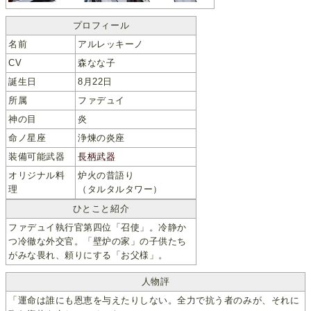
プロフィール
名前
アルレッキーノ
CV
森なな子
誕生日
8月22日
所属
ファデュイ
神の目
炎
命ノ星座
浄煉の炎座
装備可能武器
長柄武器
オリジナル料
炉火の昔語り
理
（タルタルタワー）
ひとこと紹介
ファデュイ執行官第四位「召使」。冷静か
つ冷徹な外交官。「壁炉の家」の子供たち
がみな畏れ、頼りにする「お父様」。
人物評
「運命は誰にも恩恵を与えたりしない。全力で抗う者のみが、それに