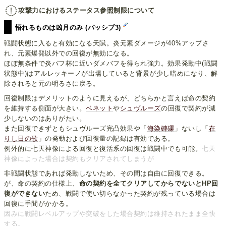
攻撃力におけるステータス参照制限について
悟れるものは凶月のみ (パッシブ3)
戦闘状態に入ると有効になる天賦。炎元素ダメージが40%アップさ
れ、元素爆発以外での回復が無効になる。
ほぼ無条件で炎バフ杯に近いダメバフを得られ強力。効果発動中(戦闘
状態中)はアルレッキーノが出場していると背景が少し暗めになり、解
除されると元の明るさに戻る。
回復制限はデメリットのように見えるが、どちらかと言えば命の契約
を維持する側面が大きい。
ベネット
や
シュヴルーズ
の回復で契約が減
少しないのはありがたい。
また回復できずともシュヴルーズ完凸効果や「
海染硨磲
」ないし「
在
りし日の歌
」の発動および回復量の記録は有効である。
例外的に七天神像による回復と復活系の回復は戦闘中でも可能。
七天
神像によった場合は契約もクリアされてしまうが
非戦闘状態であれば発動しないため、その間は自由に回復できる。
が、命の契約の仕様上、
命の契約を全てクリアしてからでないとHP回
復ができない
ため、戦闘で使い切らなかった契約が残っている場合は
回復に手間がかかる。
因みに戦闘レベルアップや突破をした場合契約は維持されたまま全快
する。