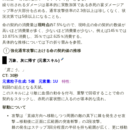
繰り出されるダメージは基本的に実数加算である赤死の宴ダメージア
ップ率が大部分を占める。通常攻撃倍率の2.3倍以上は珍しくなく、状
況次第では5倍以上になることも。
命の契約の消費量は
現時点の
7.5%なので、現時点の命の契約の数値が
高いほど消費量が多く、少ないほど消費量が少ない。例えば145％では
10.875％消費し、35％では2.625％消費する。
具体的な推移については下の折り畳みを参照。
強化通常攻撃における命の契約値の推移
万象、灰に帰す (元素スキル)
「貫こう。」
CT: 30秒
元素粒子生成: 5個 元素量: 1U
特性:
戦闘の起点となる天賦。
このスキルにより敵に血償の勅令を付与、重撃で回収することで命の
契約をスタックし、赤死の宴状態に入るのが基本的な流れ。
挙動について
攻撃は「直線方向へ移動しつつ周囲の敵の真下に棘を発生させ攻
撃→移動後に正面に広範囲の突進斬撃」の2段攻撃。
棘の発生はステップ3回分程度の半径を持ち範囲が広く、更に移動