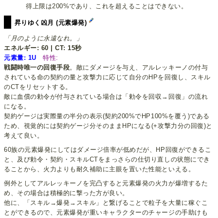
得上限は200%であり、これを超えることはできない。
昇りゆく凶月 (元素爆発)
「月のように永遠なれ。」
エネルギー: 60 | CT: 15秒
元素量: 1U
特性:
戦闘時唯一の回復手段
。敵にダメージを与え、アルレッキーノの付与
されている命の契約の量と攻撃力に応じて自分のHPを回復し、スキル
のCTをリセットする。
敵に血償の勅令が付与されている場合は「勅令を回収→回復」の流れ
になる。
契約ゲージは実際量の半分の表示(契約200%でHP100%を覆う)である
ため、視覚的には契約ゲージ分そのままHPになる(+攻撃力分の回復)と
考えて良い。
60族の元素爆発にしてはダメージ倍率が低めだが、HP回復ができるこ
と、及び勅令・契約・スキルCTをまっさらの仕切り直しの状態にでき
ることから、火力よりも耐久補助に主眼を置いた性能といえる。
例外としてアルレッキーノを完凸すると元素爆発の火力が爆増するた
め、その場合は積極的に撃った方が良い。
他に、「スキル→爆発→スキル」と繋げることで粒子を大量に稼ぐこ
とができるので、元素爆発が重いキャラクターのチャージの手助けも