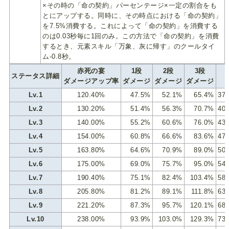
×その時の「命の契約」パーセンテージ×一定の割合をも
とにアップする。同時に、その時点における「命の契約」
を7.5%消費する。これによって「命の契約」を消費する
のは0.03秒毎に1回のみ。この方法で「命の契約」を消費
するとき、元素スキル「万象、灰に帰す」のクールタイ
ム-0.8秒。
赤死の宴
1段
2段
3段
ステータス詳細
ダメージアップ率
ダメージ
ダメージ
ダメージ
Lv.1
120.40%
47.5%
52.1%
65.4%
37
Lv.2
130.20%
51.4%
56.3%
70.7%
40
Lv.3
140.00%
55.2%
60.6%
76.0%
43
Lv.4
154.00%
60.8%
66.6%
83.6%
47
Lv.5
163.80%
64.6%
70.9%
89.0%
50
Lv.6
175.00%
69.0%
75.7%
95.0%
54
Lv.7
190.40%
75.1%
82.4%
103.4%
58
Lv.8
205.80%
81.2%
89.1%
111.8%
63
Lv.9
221.20%
87.3%
95.7%
120.1%
68
Lv.10
238.00%
93.9%
103.0%
129.3%
73