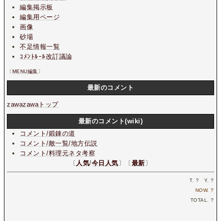
編集掲示板
編集用ページ
画像
砂場
不足情報一覧
ｺﾒﾝﾄﾙｰﾙ改訂議論
〔
MENU編集
〕
最新のコメント
zawazawaトップ
最新のコメント(wiki)
コメント/鍛錬の道
コメント/敵一覧/地方伝説
コメント/料理元ネタ考察
〔
人気
/
今日人気
〕〔
最新
〕
T.
?
Y.
?
NOW.
?
TOTAL.
?