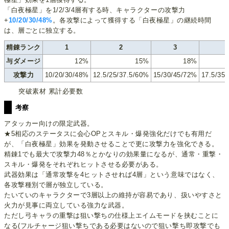
「白夜極星」を1/2/3/4層有する時、キャラクターの攻撃力
+
10/20/30/48%
。各攻撃によって獲得する「白夜極星」の継続時間
は、層ごとに独立する。
精錬ランク
1
2
3
与ダメージ
12%
15%
18%
攻撃力
10/20/30/48%
12.5/25/37.5/60%
15/30/45/72%
17.5/35
突破素材 累計必要数
考察
アタッカー向けの限定武器。
★5相応のステータスに会心OPとスキル・爆発強化だけでも有用だ
が、「白夜極星」効果を発動させることで更に攻撃力を強化できる。
精錬1でも最大で攻撃力48％とかなりの効果量になるが、通常・重撃・
スキル・爆発をそれぞれヒットさせる必要がある。
武器効果は「通常攻撃を4ヒットさせれば4層」という意味ではなく、
各攻撃種別で層が独立している。
たいていのキャラクターで3層以上の維持が容易であり、扱いやすさと
火力が見事に両立している強力な武器。
ただし弓キャラの重撃は狙い撃ちの仕様上エイムモードを挟むことに
なる(フルチャージ狙い撃ちである必要はないので狙い撃ち即攻撃でも