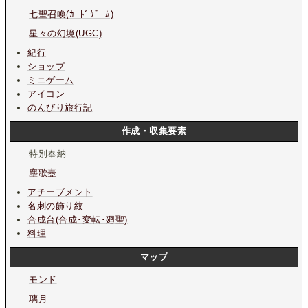
七聖召喚(ｶｰﾄﾞｹﾞｰﾑ)
星々の幻境(UGC)
紀行
ショップ
ミニゲーム
アイコン
のんびり旅行記
作成・収集要素
特別奉納
塵歌壺
アチーブメント
名刺の飾り紋
合成台(合成･変転･廻聖)
料理
マップ
モンド
璃月