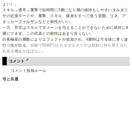
よい）。
スキル→通常→重撃で短時間に3層になり層の維持もしやすい
タルタリ
ヤ
の近接モードや、重撃、スキル、爆発をすべて使う
甘雨
、
リネ
、ア
タッカー
ファルザン
などと相性がいい。
一方、宵宮はスキルでダメージを与えることができないために絶対に4
層にできず、この武器との相性はあまり良くない。
白夜極星の層数によりエフェクトが追加され、4層時は弓全体に青く波
打つ光が出る。
祈願で同時PUされるタルタリヤは双剣に持ち替えるた
め見る機会がほぼない。
コメント
コメント投稿ルール
弓
と共通