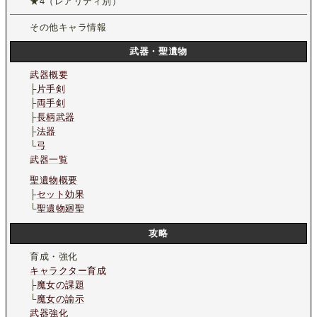
★4（レアリティ別）
その他キャラ情報
武器・聖遺物
武器概要
├
片手剣
├
両手剣
├
長柄武器
├
法器
└
弓
武器一覧
聖遺物概要
├
セット効果
└
聖遺物廻聖
攻略
育成・強化
キャラクター育成
├
魔女の課題
└
魔女の諭示
武器強化