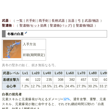
武器
：
（
一覧
|
片手剣
|
両手剣
|
長柄武器
|
法器
|
弓
||
武器/物語
）
聖遺物
：
（
聖遺物/セット効果
|
聖遺物(バッグ)
||
聖遺物/物語
）
冬極の白星
入手方法
祈願(期間限定)
真冬の堅氷の如く、鋭き無垢なる弓。
武器レベル
Lv1
Lv20
Lv40
Lv50
Lv60
Lv70
Lv80
Lv90
基礎攻撃力
46
122
235
308
382
457
532
60
会心率
7.2%
12.7%
18.5%
21.4%
24.4%
27.3%
30.2%
33.1
白夜の前兆者
元素スキルと元素爆発が与えるダメージ+
12%
。通常攻撃、重撃、元素
スキル、元素爆発が敵に命中すると、それぞれ継続時間12秒の「白夜
極星」効果を1層獲得する。