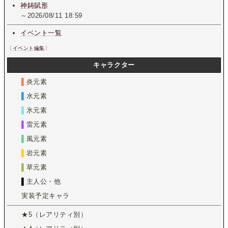
神鋳賦形
～2026/08/11 18:59
イベント一覧
〔
イベント編集
〕
キャラクター
▌
炎元素
▌
水元素
▌
氷元素
▌
雷元素
▌
風元素
▌
岩元素
▌
草元素
▌
主人公・他
実装予定キャラ
★5（レアリティ別）