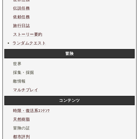
伝説任務
依頼任務
旅行日誌
ストーリー要約
ランダムクエスト
冒険
世界
採集・採掘
敵情報
マルチプレイ
コンテンツ
時限・復活系ｺﾝﾃﾝﾂ
天然樹脂
冒険の証
都市評判