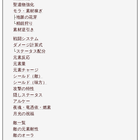
聖遺物強化
モラ・素材稼ぎ
├
地脈の花芽
└
精鋭狩り
素材逆引き
戦闘システム
ダメージ計算式
└
ステータス配分
元素反応
元素量
元素チャージ
シールド（敵）
シールド（味方）
攻撃の特性
隠しステータス
アルケー
夜魂・竜憑依・燃素
月光の祝福
敵一覧
敵の元素耐性
敵のオーラ