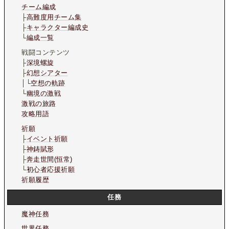
チーム編成
├
高難度用チーム集
├
キャラクター編成史
└
編成一覧
戦闘コンテンツ
├
深境螺旋
├
幻想シアター
│└
空想の軌跡
└
幽境の激戦
激戦の旅路
攻略用語
祈願
├
イベント祈願
├
神鋳賦形
├
奔走世間(恒常)
└
初心者応援祈願
祈願履歴
任務
魔神任務
世界任務