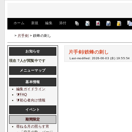
[
ホーム
|
新規
|
編集
|
添付
]
>
片手剣
> 鉄蜂の刺し
お知らせ
片手剣/鉄蜂の刺し
Last-modified: 2026-06-03 (水) 19:55:54
現在
?
人が閲覧中です
メニューマップ
基本情報
編集ガイドライン
🔰FAQ
🔰初心者向け情報
イベント
期間限定
尋ねる月の照らす宵