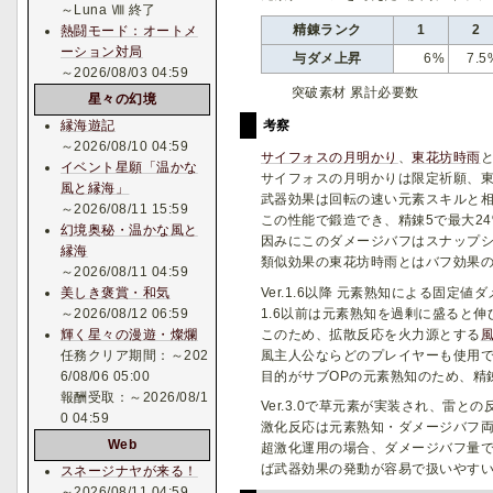
～Luna Ⅷ 終了
精錬ランク
1
2
熱闘モード：オートメ
ーション対局
与ダメ上昇
6%
7.5
～2026/08/03 04:59
突破素材 累計必要数
星々の幻境
縁海遊記
考察
～2026/08/10 04:59
サイフォスの月明かり
、
東花坊時雨
イベント星願「温かな
サイフォスの月明かりは限定祈願、
風と縁海」
武器効果は回転の速い元素スキルと相
～2026/08/11 15:59
この性能で鍛造でき、精錬5で最大2
幻境奥秘・温かな風と
因みにこのダメージバフはスナップ
縁海
類似効果の東花坊時雨とはバフ効果
～2026/08/11 04:59
Ver.1.6以降 元素熟知による固定
美しき褒賞・和気
1.6以前は元素熟知を過剰に盛ると伸
～2026/08/12 06:59
このため、拡散反応を火力源とする
輝く星々の漫遊・燦爛
風主人公ならどのプレイヤーも使用
任務クリア期間：～202
目的がサブOPの元素熟知のため、精
6/08/06 05:00
報酬受取：～2026/08/1
Ver.3.0で草元素が実装され、雷
0 04:59
激化反応は元素熟知・ダメージバフ両
Web
超激化運用の場合、ダメージバフ量
ば武器効果の発動が容易で扱いやす
スネージナヤが来る！
～2026/08/11 04:59