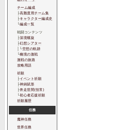
チーム編成
├
高難度用チーム集
├
キャラクター編成史
└
編成一覧
戦闘コンテンツ
├
深境螺旋
├
幻想シアター
│└
空想の軌跡
└
幽境の激戦
激戦の旅路
攻略用語
祈願
├
イベント祈願
├
神鋳賦形
├
奔走世間(恒常)
└
初心者応援祈願
祈願履歴
任務
魔神任務
世界任務