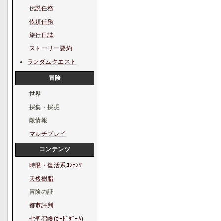
伝説任務
依頼任務
旅行日誌
ストーリー要約
ランダムクエスト
冒険
世界
採集・採掘
敵情報
マルチプレイ
コンテンツ
時限・復活系ｺﾝﾃﾝﾂ
天然樹脂
冒険の証
都市評判
七聖召喚(ｶｰﾄﾞｹﾞｰﾑ)