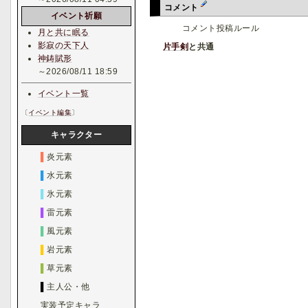
コメント
イベント祈願
コメント投稿ルール
月と共に眠る
影寂の天下人
片手剣
と共通
神鋳賦形
～2026/08/11 18:59
イベント一覧
〔
イベント編集
〕
キャラクター
▌
炎元素
▌
水元素
▌
氷元素
▌
雷元素
▌
風元素
▌
岩元素
▌
草元素
▌
主人公・他
実装予定キャラ