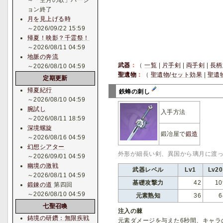
～「空月の歌」バージ
ョン終了
月を見上げる時
～2026/09/22 15:59
帰夏！映影？千霊祭！
～2026/08/11 04:59
地脈の奔流
武器
：
（
一覧
|
片手剣
|
両手剣
|
長柄
～2026/08/10 04:59
聖遺物
：
（
聖遺物/セット効果
|
聖遺
定期更新
帰夏紀行
鉄蜂の刺し
～2026/08/10 04:59
腕試し
入手方法
～2026/08/11 18:59
深境螺旋
鍛冶屋で
鍛造
～2026/08/16 04:59
幻想シアター
外形が細長い剣、異国から璃月に渡
～2026/09/01 04:59
幽境の激戦
武器レベル
Lv1
Lv20
～2026/08/11 04:59
基礎攻撃力
42
10
鍛錬の道
第四回
～2026/08/10 04:59
元素熟知
36
6
七聖召喚
注入の棘
鋳境の研鑽：無限疾戦
元素ダメージを与えた6秒間、キャラ