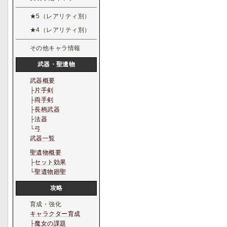
★5（レアリティ別）
★4（レアリティ別）
その他キャラ情報
武器・聖遺物
武器概要
├
片手剣
├
両手剣
├
長柄武器
├
法器
└
弓
武器一覧
聖遺物概要
├
セット効果
└
聖遺物廻聖
攻略
育成・強化
キャラクター育成
├
魔女の課題