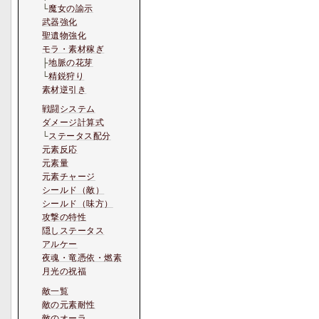
└
魔女の諭示
武器強化
聖遺物強化
モラ・素材稼ぎ
├
地脈の花芽
└
精鋭狩り
素材逆引き
戦闘システム
ダメージ計算式
└
ステータス配分
元素反応
元素量
元素チャージ
シールド（敵）
シールド（味方）
攻撃の特性
隠しステータス
アルケー
夜魂・竜憑依・燃素
月光の祝福
敵一覧
敵の元素耐性
敵のオーラ