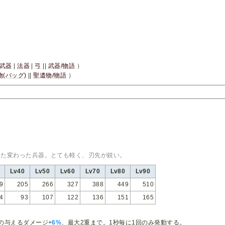
武器
|
法器
|
弓
||
武器/物語
）
物(バッグ)
||
聖遺物/物語
）
った変わった兵器。とても軽く、刃先が鋭い。
Lv40
Lv50
Lv60
Lv70
Lv80
Lv90
9
205
266
327
388
449
510
4
93
107
122
136
151
165
の与えるダメージ+
6%
、最大2重まで。1秒毎に1回のみ発動する。