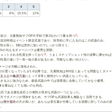
3
4
5
%
9%
10.5%
12%
*1
と並び、元素熟知サブOP片手剣で第2位のバフ量を持つ
。
東花坊時雨はイベント限定武器であり、恒常的に手に入るのはこの武器のみ。
性が良い。6秒は意外に短いのでしっかり回そう。
4%の与えるダメージバフは優秀な部類。
*2
ショットされる性質を持っており
、うまくスナップショット性の攻撃に乗せれば
の性質の違いで一長一短の差があるため、可能なら使い分けたい。
値ダメージが大幅に強化された。
びが悪くなっていたが1.6以降では、元素熟知は800近くあっても問題なくダメ
風主人公
や
楓原万葉
にとって非常に相性がいい武器となっている。
できる上に強力なため、鍛造武器の中では現環境に合致していてかなり優秀。
錬を重ねなくても強いのも利点。
との反応である激化反応との相性が良好な武器の一つとなった。
方でダメージが増加するため、サブOPも武器効果も無駄なく活用できる。
では
匣中龍吟
の方が高いが、あちらは雷元素が付着している状態に対してのみの
い。