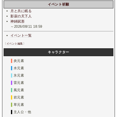
イベント祈願
月と共に眠る
影寂の天下人
神鋳賦形
～2026/08/11 18:59
イベント一覧
〔
イベント編集
〕
キャラクター
▌
炎元素
▌
水元素
▌
氷元素
▌
雷元素
▌
風元素
▌
岩元素
▌
草元素
▌
主人公・他