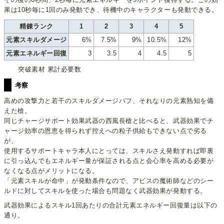
果は10秒毎に1回のみ発動でき、待機中のキャラクターも発動できる。
精錬ランク
1
2
3
4
5
元素スキルダメージ
6%
7.5%
9%
10.5%
12%
元素エネルギー回復
3
3.5
4
4.5
5
突破素材 累計必要数
考察
高めの攻撃力と若干のスキルダメージバフ、それなりの元素熟知を備
えた槍。
同じチャージサポート効果武器の西風長槍と比べると、武器効果でチ
ャージ効率の恩恵を得られず控えへの粒子供給もできない点で劣る
が、
使用するサポートキャラ本人にとっては、スキルさえ発動すれば即裏
に引っ込んでもエネルギー量が保証される点と会心率を高める必要が
なくなる点がメリットになる。
「元素スキルが命中」が発動条件なので、アビスの魔術師などのシー
ルドに対してスキルを使った場合も問題なく武器効果が発動する。
武器効果によるスキル1回あたりの合計元素エネルギー回復量は以下の
通り。