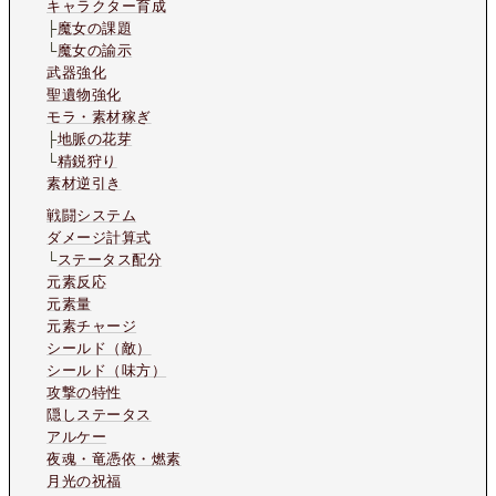
キャラクター育成
├
魔女の課題
└
魔女の諭示
武器強化
聖遺物強化
モラ・素材稼ぎ
├
地脈の花芽
└
精鋭狩り
素材逆引き
戦闘システム
ダメージ計算式
└
ステータス配分
元素反応
元素量
元素チャージ
シールド（敵）
シールド（味方）
攻撃の特性
隠しステータス
アルケー
夜魂・竜憑依・燃素
月光の祝福