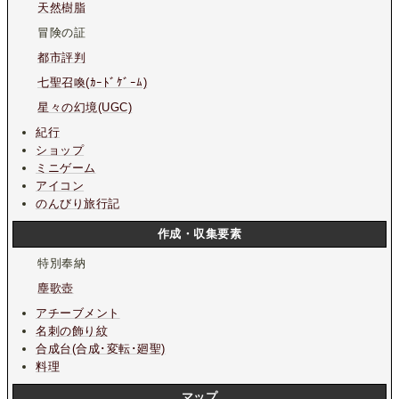
天然樹脂
冒険の証
都市評判
七聖召喚(ｶｰﾄﾞｹﾞｰﾑ)
星々の幻境(UGC)
紀行
ショップ
ミニゲーム
アイコン
のんびり旅行記
作成・収集要素
特別奉納
塵歌壺
アチーブメント
名刺の飾り紋
合成台(合成･変転･廻聖)
料理
マップ