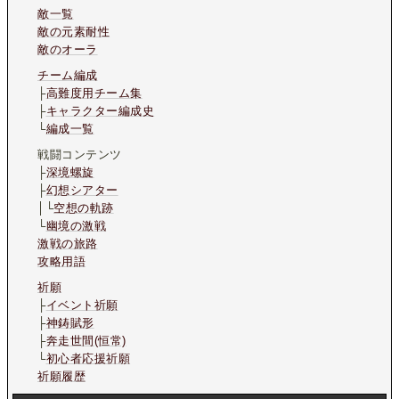
敵一覧
敵の元素耐性
敵のオーラ
チーム編成
├
高難度用チーム集
├
キャラクター編成史
└
編成一覧
戦闘コンテンツ
├
深境螺旋
├
幻想シアター
│└
空想の軌跡
└
幽境の激戦
激戦の旅路
攻略用語
祈願
├
イベント祈願
├
神鋳賦形
├
奔走世間(恒常)
└
初心者応援祈願
祈願履歴