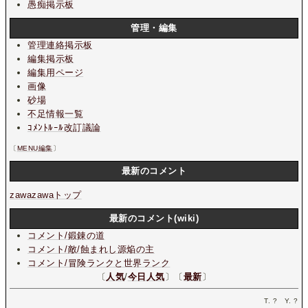
愚痴掲示板
管理・編集
管理連絡掲示板
編集掲示板
編集用ページ
画像
砂場
不足情報一覧
ｺﾒﾝﾄﾙｰﾙ改訂議論
〔
MENU編集
〕
最新のコメント
zawazawaトップ
最新のコメント(wiki)
コメント/鍛錬の道
コメント/敵/蝕まれし源焔の主
コメント/冒険ランクと世界ランク
〔
人気
/
今日人気
〕〔
最新
〕
T.
?
Y.
?