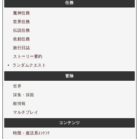
任務
魔神任務
世界任務
伝説任務
依頼任務
旅行日誌
ストーリー要約
ランダムクエスト
冒険
世界
採集・採掘
敵情報
マルチプレイ
コンテンツ
時限・復活系ｺﾝﾃﾝﾂ