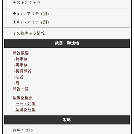
実装予定キャラ
★5（レアリティ別）
★4（レアリティ別）
その他キャラ情報
武器・聖遺物
武器概要
├
片手剣
├
両手剣
├
長柄武器
├
法器
└
弓
武器一覧
聖遺物概要
├
セット効果
└
聖遺物廻聖
攻略
育成・強化