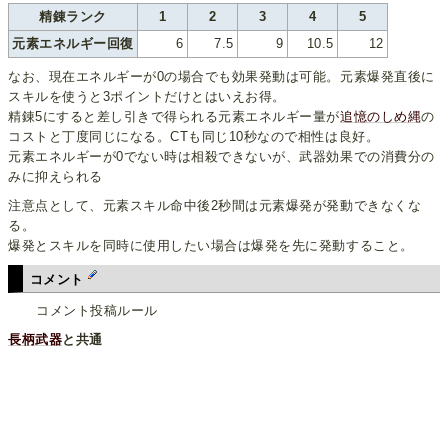
精錬ランク
1
2
3
4
5
元素エネルギー回復
6
7.5
9
10.5
12
なお、現在エネルギーが0の場合でも効果発動は可能。元素爆発直後に
スキルを使うと3ポイントだけとはいえお得。
精錬5にすると差し引きで得られる元素エネルギー量が
追憶のしめ縄
の
コストと丁度同じになる。CTも同じ10秒なので相性は良好。
元素エネルギーが0でない時は相殺できないが、武器効果での消費分の
みに抑えられる
注意点として、元素スキル命中後2秒間は元素爆発が発動できなくな
る。
爆発とスキルを同時に使用したい場合は爆発を先に発動すること。
コメント
コメント投稿ルール
長柄武器
と共通