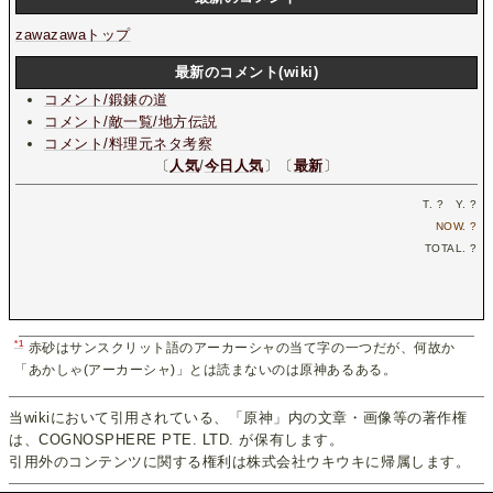
zawazawaトップ
最新のコメント(wiki)
コメント/鍛錬の道
コメント/敵一覧/地方伝説
コメント/料理元ネタ考察
〔
人気
/
今日人気
〕〔
最新
〕
T.
?
Y.
?
NOW.
?
TOTAL.
?
*1
赤砂はサンスクリット語のアーカーシャの当て字の一つだが、何故か
「あかしゃ(アーカーシャ)」とは読まないのは原神あるある。
当wikiにおいて引用されている、「原神」内の文章・画像等の著作権
は、COGNOSPHERE PTE. LTD. が保有します。
引用外のコンテンツに関する権利は株式会社ウキウキに帰属します。