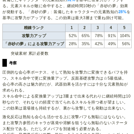
る。元素スキルが敵に命中すると、継続時間10秒の「赤砂の夢」効果
が発動する。「赤砂の夢」: 装備したキャラクターの元素熟知の
28%
を
基準に攻撃力がアップする。この効果は最大3層まで重ね掛け可能。
精錬ランク
1
2
3
4
5
攻撃力アップ
52%
65%
78%
91%
104%
「赤砂の夢」による攻撃力アップ
28%
35%
42%
49%
56%
突破素材 累計必要数
考察
圧倒的な会心率ボーナス、そして熟知を攻撃力に変換できるバフを持
つ。スキル命中で更に変換量アップ。反面基礎攻撃力は☆5最低値。
会心率の高さは魅力的だが、武器効果を活かすには十分な元素熟知が
求められる。
スキル命中による変換量アップは3重まで出来る代わりに継続時間は10
秒なので、それなりの頻度で当てられるスキルを持つ者が望ましい。
この効果は退場後も持続するが、裏から攻撃しても発動は出来ない。
激化反応は熟知も会心も活かせる上に攻撃バフも無駄にはならない。
また攻撃力参照のキャラが蒸発や溶解を狙うなら無駄のないステータ
ス配分である。ただしダメバフを別途補う必要がある。