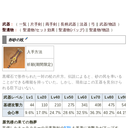
武器
：
（
一覧
|
片手剣
|
両手剣
|
長柄武器
|
法器
|
弓
||
武器/物語
）
聖遺物
：
（
聖遺物/セット効果
|
聖遺物(バッグ)
||
聖遺物/物語
）
赤砂の杖
入手方法
祈願(期間限定)
黒曜石で形作られた一対の杖の片方。伝説によると、砂の民を率いる
ことができる権能を持っていた。しかし、現在はこの王器を見分けら
れる臣下はいない。
武器レベル
Lv1
Lv20
Lv40
Lv50
Lv60
Lv70
Lv80
Lv90
基礎攻撃力
44
110
210
275
341
408
475
54
会心率
9.6%
17.0%
24.7%
28.6%
32.5%
36.3%
40.2%
44.1
蜃気楼の果ての熱夢
装備したキャラクターの元素熟知の
52%
を基準に攻撃力がアップす