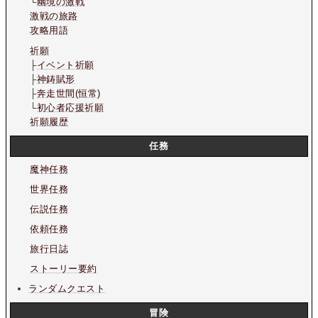
└
幽境の激戦
激戦の旅路
攻略用語
祈願
├
イベント祈願
├
神鋳賦形
├
奔走世間(恒常)
└
初心者応援祈願
祈願履歴
任務
魔神任務
世界任務
伝説任務
依頼任務
旅行日誌
ストーリー要約
ランダムクエスト
冒険