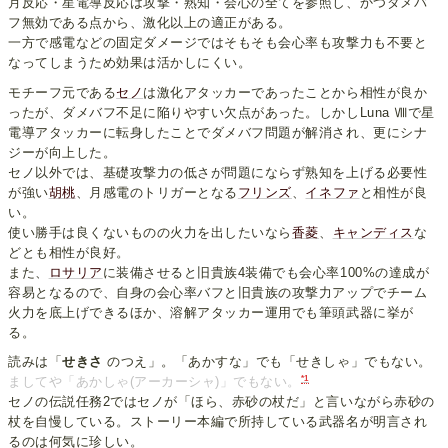
月反応・星電導反応は攻撃・熟知・会心の全てを参照し、かつダメバ
フ無効である点から、激化以上の適正がある。
一方で感電などの固定ダメージではそもそも会心率も攻撃力も不要と
なってしまうため効果は活かしにくい。
モチーフ元である
セノ
は激化アタッカーであったことから相性が良か
ったが、ダメバフ不足に陥りやすい欠点があった。しかしLuna Ⅷで星
電導アタッカーに転身したことでダメバフ問題が解消され、更にシナ
ジーが向上した。
セノ以外では、基礎攻撃力の低さが問題にならず熟知を上げる必要性
が強い
胡桃
、月感電のトリガーとなる
フリンズ
、
イネファ
と相性が良
い。
使い勝手は良くないものの火力を出したいなら
香菱
、
キャンディス
な
どとも相性が良好。
また、
ロサリア
に装備させると旧貴族4装備でも会心率100%の達成が
容易となるので、自身の会心率バフと旧貴族の攻撃力アップでチーム
火力を底上げできるほか、溶解アタッカー運用でも筆頭武器に挙が
る。
読みは「
せきさ
のつえ」。「あかすな」でも「せきしゃ」でもない。
*1
ましてや「あかしゃ(アーカーシャ)」でもない。
セノの伝説任務2ではセノが「ほら、赤砂の杖だ」と言いながら赤砂の
杖を自慢している。ストーリー本編で所持している武器名が明言され
るのは何気に珍しい。