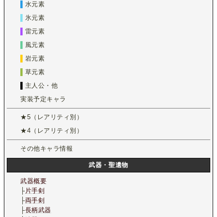
▌
水元素
▌
氷元素
▌
雷元素
▌
風元素
▌
岩元素
▌
草元素
▌
主人公・他
実装予定キャラ
★5（レアリティ別）
★4（レアリティ別）
その他キャラ情報
武器・聖遺物
武器概要
├
片手剣
├
両手剣
├
長柄武器