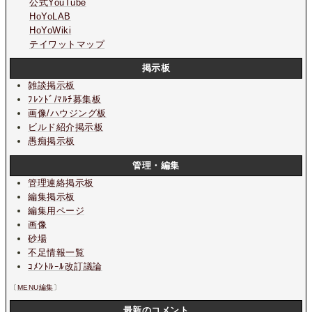
公式YouTube
HoYoLAB
HoYoWiki
テイワットマップ
掲示板
雑談掲示板
ﾌﾚﾝﾄﾞ/ﾏﾙﾁ募集板
画像/ハウジング板
ビルド紹介掲示板
愚痴掲示板
管理・編集
管理連絡掲示板
編集掲示板
編集用ページ
画像
砂場
不足情報一覧
ｺﾒﾝﾄﾙｰﾙ改訂議論
〔
MENU編集
〕
最新のコメント