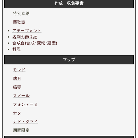
作成・収集要素
特別奉納
塵歌壺
アチーブメント
名刺の飾り紋
合成台(合成･変転･廻聖)
料理
マップ
モンド
璃月
稲妻
スメール
フォンテーヌ
ナタ
ナド・クライ
期間限定