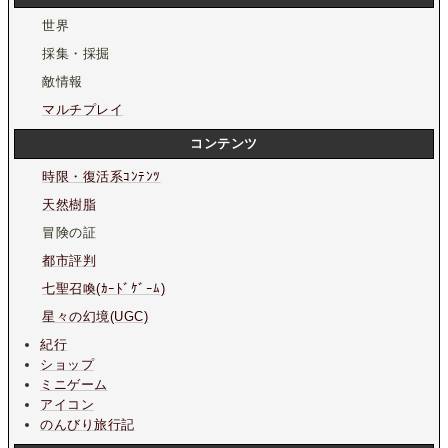
世界
採集・採掘
敵情報
マルチプレイ
コンテンツ
時限・復活系ｺﾝﾃﾝﾂ
天然樹脂
冒険の証
都市評判
七聖召喚(ｶｰﾄﾞｹﾞｰﾑ)
星々の幻境(UGC)
紀行
ショップ
ミニゲーム
アイコン
のんびり旅行記