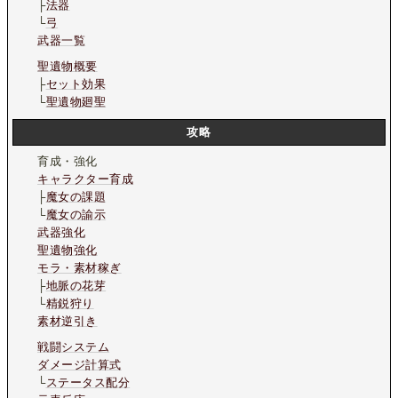
├
法器
└
弓
武器一覧
聖遺物概要
├
セット効果
└
聖遺物廻聖
攻略
育成・強化
キャラクター育成
├
魔女の課題
└
魔女の諭示
武器強化
聖遺物強化
モラ・素材稼ぎ
├
地脈の花芽
└
精鋭狩り
素材逆引き
戦闘システム
ダメージ計算式
└
ステータス配分