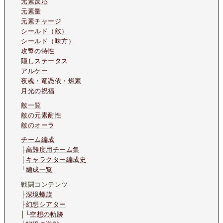
元素反応
元素量
元素チャージ
シールド（敵）
シールド（味方）
攻撃の特性
隠しステータス
アルケー
夜魂・竜憑依・燃素
月光の祝福
敵一覧
敵の元素耐性
敵のオーラ
チーム編成
├
高難度用チーム集
├
キャラクター編成史
└
編成一覧
戦闘コンテンツ
├
深境螺旋
├
幻想シアター
│└
空想の軌跡