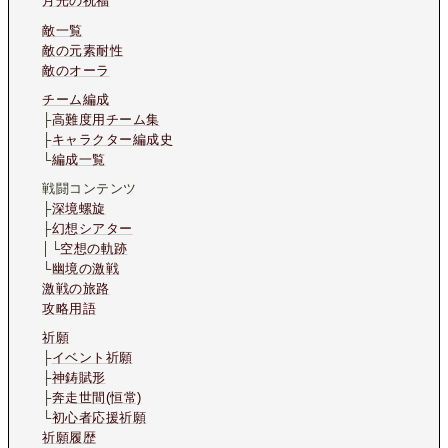
月光の祝福
敵一覧
敵の元素耐性
敵のオーラ
チーム編成
├
高難度用チーム集
├
キャラクター編成史
└
編成一覧
戦闘コンテンツ
├
深境螺旋
├
幻想シアター
│└
空想の軌跡
└
幽境の激戦
激戦の旅路
攻略用語
祈願
├
イベント祈願
├
神鋳賦形
├
奔走世間(恒常)
└
初心者応援祈願
祈願履歴