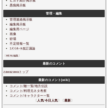
ビルド紹介掲示板
愚痴掲示板
管理・編集
管理連絡掲示板
編集掲示板
編集用ページ
画像
砂場
不足情報一覧
ｺﾒﾝﾄﾙｰﾙ改訂議論
〔
MENU編集
〕
最新のコメント
zawazawaトップ
最新のコメント(wiki)
コメント/敵一覧/地方伝説
コメント/料理元ネタ考察
コメント/キャラクター一覧
〔
人気
/
今日人気
〕〔
最新
〕