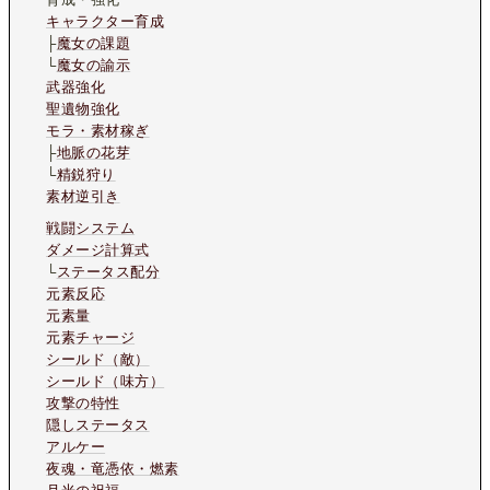
キャラクター育成
├
魔女の課題
└
魔女の諭示
武器強化
聖遺物強化
モラ・素材稼ぎ
├
地脈の花芽
└
精鋭狩り
素材逆引き
戦闘システム
ダメージ計算式
└
ステータス配分
元素反応
元素量
元素チャージ
シールド（敵）
シールド（味方）
攻撃の特性
隠しステータス
アルケー
夜魂・竜憑依・燃素