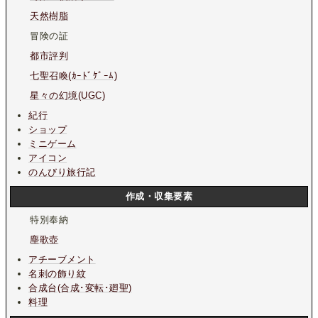
天然樹脂
冒険の証
都市評判
七聖召喚(ｶｰﾄﾞｹﾞｰﾑ)
星々の幻境(UGC)
紀行
ショップ
ミニゲーム
アイコン
のんびり旅行記
作成・収集要素
特別奉納
塵歌壺
アチーブメント
名刺の飾り紋
合成台(合成･変転･廻聖)
料理