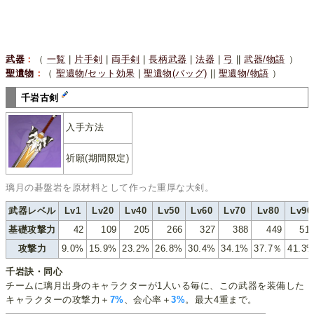
武器
：
（
一覧
|
片手剣
|
両手剣
|
長柄武器
|
法器
|
弓
||
武器/物語
）
聖遺物
：
（
聖遺物/セット効果
|
聖遺物(バッグ)
||
聖遺物/物語
）
千岩古剣
入手方法
祈願(期間限定)
璃月の碁盤岩を原材料として作った重厚な大剣。
武器レベル
Lv1
Lv20
Lv40
Lv50
Lv60
Lv70
Lv80
Lv90
基礎攻撃力
42
109
205
266
327
388
449
51
攻撃力
9.0%
15.9%
23.2%
26.8%
30.4%
34.1%
37.7％
41.3
千岩訣・同心
チームに璃月出身のキャラクターが1人いる毎に、この武器を装備した
キャラクターの攻撃力＋
7%
、会心率＋
3%
。最大4重まで。