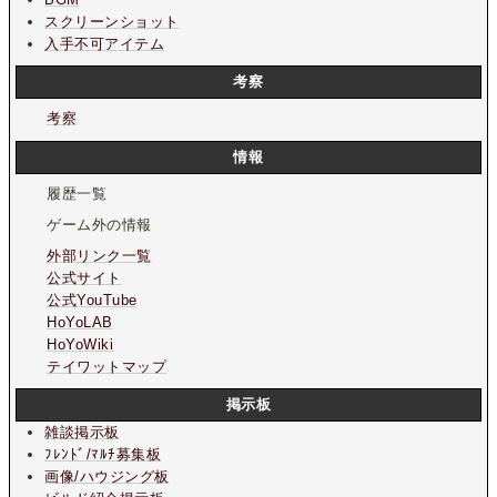
スクリーンショット
入手不可アイテム
考察
考察
情報
履歴一覧
ゲーム外の情報
外部リンク一覧
公式サイト
公式YouTube
HoYoLAB
HoYoWiki
テイワットマップ
掲示板
雑談掲示板
ﾌﾚﾝﾄﾞ/ﾏﾙﾁ募集板
画像/ハウジング板