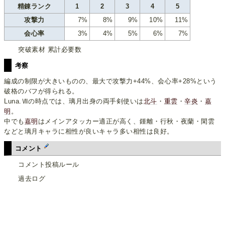
精錬ランク
1
2
3
4
5
攻撃力
7%
8%
9%
10%
11%
会心率
3%
4%
5%
6%
7%
突破素材 累計必要数
考察
編成の制限が大きいものの、最大で攻撃力+44%、会心率+28%という
破格のバフが得られる。
Luna.Ⅶの時点では、璃月出身の両手剣使いは
北斗
・
重雲
・
辛炎
・
嘉
明
。
中でも
嘉明
はメインアタッカー適正が高く、鍾離・行秋・夜蘭・閑雲
などと璃月キャラに相性が良いキャラ多い相性は良好。
コメント
コメント投稿ルール
過去ログ