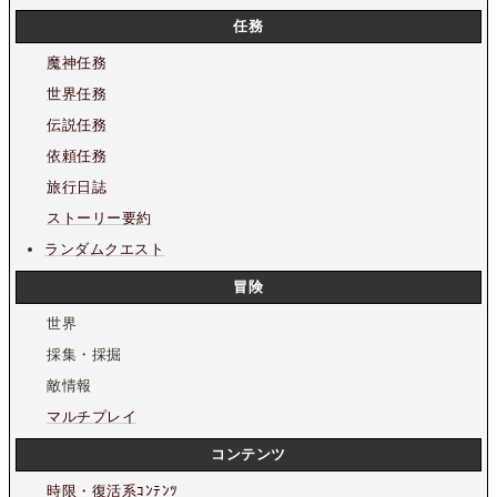
任務
魔神任務
世界任務
伝説任務
依頼任務
旅行日誌
ストーリー要約
ランダムクエスト
冒険
世界
採集・採掘
敵情報
マルチプレイ
コンテンツ
時限・復活系ｺﾝﾃﾝﾂ