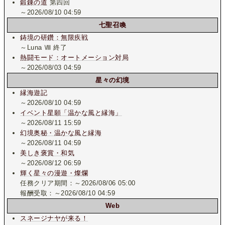
鍛錬の道
第四回
～2026/08/10 04:59
七聖召喚
鋳境の研鑽：無限疾戦
～Luna Ⅷ 終了
熱闘モード：オートメーション対局
～2026/08/03 04:59
星々の幻境
縁海遊記
～2026/08/10 04:59
イベント星願「温かな風と縁海」
～2026/08/11 15:59
幻境奥秘・温かな風と縁海
～2026/08/11 04:59
美しき褒賞・和気
～2026/08/12 06:59
輝く星々の漫遊・燦爛
任務クリア期間：～2026/08/06 05:00
報酬受取：～2026/08/10 04:59
Web
スネージナヤが来る！