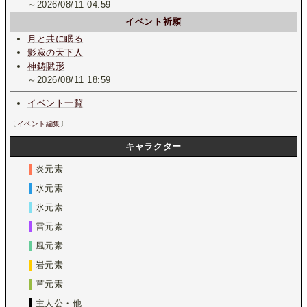
～2026/08/11 04:59
イベント祈願
月と共に眠る
影寂の天下人
神鋳賦形
～2026/08/11 18:59
イベント一覧
〔
イベント編集
〕
キャラクター
▌
炎元素
▌
水元素
▌
氷元素
▌
雷元素
▌
風元素
▌
岩元素
▌
草元素
▌
主人公・他