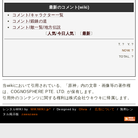
最新のコメント(wiki)
コメント/キャラクター一覧
コメント/鍛錬の道
コメント/敵一覧/地方伝説
〔
人気
/
今日人気
〕〔
最新
〕
T.
?
Y.
?
NOW.
?
TOTAL.
?
当wikiにおいて引用されている、「原神」内の文章・画像等の著作権
は、COGNOSPHERE PTE. LTD. が保有します。
引用外のコンテンツに関する権利は株式会社ウキウキに帰属します。
レンタルWIKI by
WIKIWIKI.jp*
/ Designed by
Olivia
/
広告について
/ 無料レン
タル掲示板
zawazawa