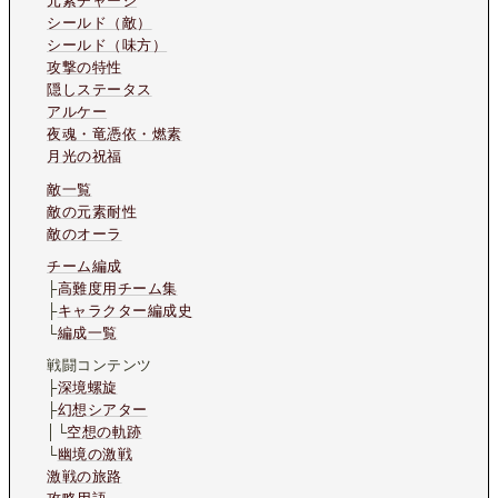
元素チャージ
シールド（敵）
シールド（味方）
攻撃の特性
隠しステータス
アルケー
夜魂・竜憑依・燃素
月光の祝福
敵一覧
敵の元素耐性
敵のオーラ
チーム編成
├
高難度用チーム集
├
キャラクター編成史
└
編成一覧
戦闘コンテンツ
├
深境螺旋
├
幻想シアター
│└
空想の軌跡
└
幽境の激戦
激戦の旅路