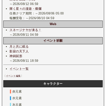
～2026/08/12 06:59
輝く星々の漫遊・燦爛
任務クリア期間：～2026/08/06 05:00
報酬受取：～2026/08/10 04:59
Web
スネージナヤが来る！
～2026/08/11 04:59
イベント祈願
月と共に眠る
影寂の天下人
神鋳賦形
～2026/08/11 18:59
イベント一覧
〔
イベント編集
〕
キャラクター
▌
炎元素
▌
水元素
▌
氷元素