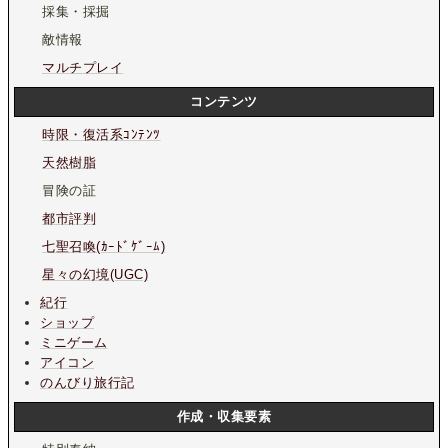
採集・採掘
敵情報
マルチプレイ
コンテンツ
時限・復活系ｺﾝﾃﾝﾂ
天然樹脂
冒険の証
都市評判
七聖召喚(ｶｰﾄﾞｹﾞｰﾑ)
星々の幻境(UGC)
紀行
ショップ
ミニゲーム
アイコン
のんびり旅行記
作成・収集要素