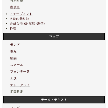
特別奉納
塵歌壺
アチーブメント
名刺の飾り紋
合成台(合成･変転･廻聖)
料理
マップ
モンド
璃月
稲妻
スメール
フォンテーヌ
ナタ
ナド・クライ
期間限定
データ・テキスト
バッグ