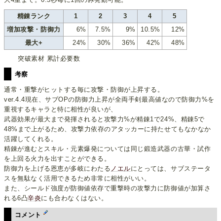
精錬ランク
1
2
3
4
5
増加攻撃・防御力
6%
7.5%
9%
10.5%
12%
最大+
24%
30%
36%
42%
48%
突破素材 累計必要数
考察
通常・重撃がヒットする毎に攻撃・防御が上昇する。
ver.4.4現在、サブOPの防御力上昇が全両手剣最高値なので防御力%を
重視するキャラと特に相性が良いが、
武器効果が最大まで発揮されると攻撃力%が精錬1で24%、精錬5で
48%まで上がるため、攻撃力依存のアタッカーに持たせてもなかなか
活躍してくれる。
精錬が進むとスキル・元素爆発については同じ鍛造武器の古華・試作
を上回る火力を出すことができる。
防御力を上げる恩恵が多岐にわたる
ノエル
にとっては、サブステータ
スを無駄なく活用できるため非常に相性がいい。
また、シールド強度が防御値依存で重撃時の攻撃力に防御値が加算さ
れる6凸
辛炎
にも合わなくはない。
コメント