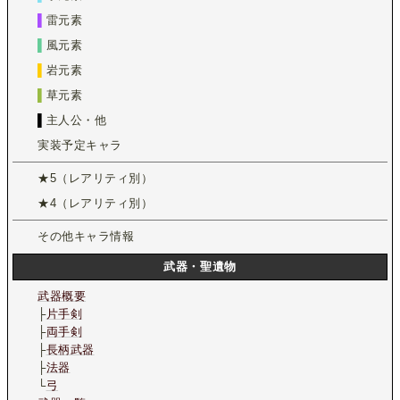
▌
雷元素
▌
風元素
▌
岩元素
▌
草元素
▌
主人公・他
実装予定キャラ
★5（レアリティ別）
★4（レアリティ別）
その他キャラ情報
武器・聖遺物
武器概要
├
片手剣
├
両手剣
├
長柄武器
├
法器
└
弓