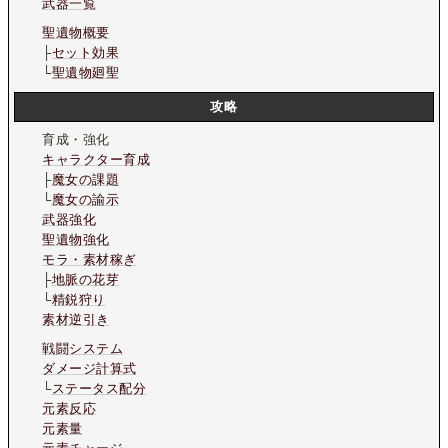
武器一覧
聖遺物概要
├
セット効果
└
聖遺物廻聖
攻略
育成・強化
キャラクター育成
├
魔女の課題
└
魔女の諭示
武器強化
聖遺物強化
モラ・素材稼ぎ
├
地脈の花芽
└
精鋭狩り
素材逆引き
戦闘システム
ダメージ計算式
└
ステータス配分
元素反応
元素量