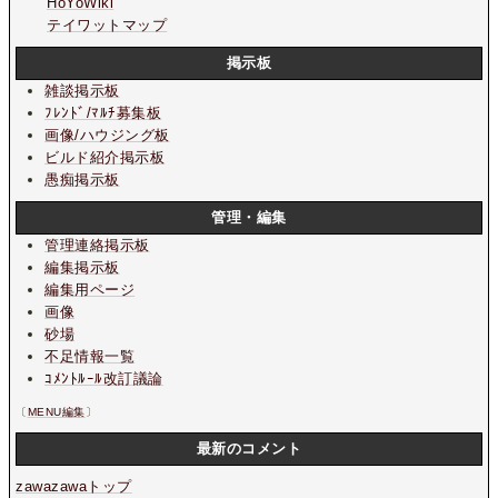
HoYoWiki
テイワットマップ
掲示板
雑談掲示板
ﾌﾚﾝﾄﾞ/ﾏﾙﾁ募集板
画像/ハウジング板
ビルド紹介掲示板
愚痴掲示板
管理・編集
管理連絡掲示板
編集掲示板
編集用ページ
画像
砂場
不足情報一覧
ｺﾒﾝﾄﾙｰﾙ改訂議論
〔
MENU編集
〕
最新のコメント
zawazawaトップ