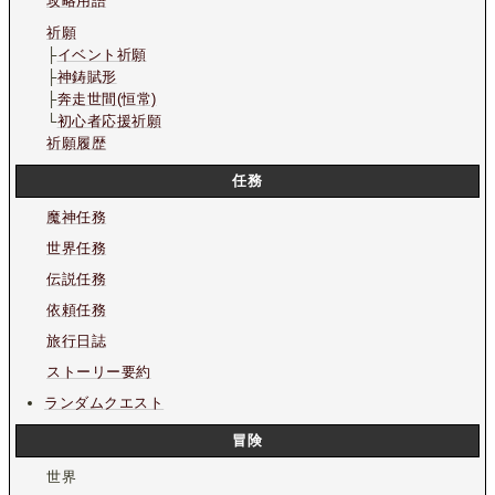
攻略用語
祈願
├
イベント祈願
├
神鋳賦形
├
奔走世間(恒常)
└
初心者応援祈願
祈願履歴
任務
魔神任務
世界任務
伝説任務
依頼任務
旅行日誌
ストーリー要約
ランダムクエスト
冒険
世界