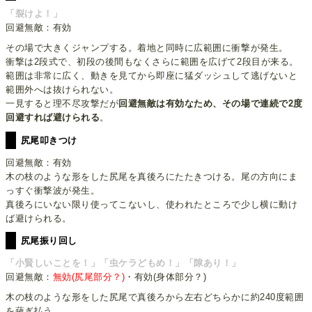
「裂けよ！」
回避無敵：有効
その場で大きくジャンプする。着地と同時に広範囲に衝撃が発生。
衝撃は2段式で、初段の後間もなくさらに範囲を広げて2段目が来る。
範囲は非常に広く、動きを見てから即座に猛ダッシュして逃げないと
範囲外へは抜けられない。
一見すると理不尽攻撃だが
回避無敵は有効なため、その場で連続で2度
回避すれば避けられる
。
尻尾叩きつけ
回避無敵：有効
木の枝のような形をした尻尾を真後ろにたたきつける。尾の方向にま
っすぐ衝撃波が発生。
真後ろにいない限り使ってこないし、使われたところで少し横に動け
ば避けられる。
尻尾振り回し
「小賢しいことを！」「虫ケラどもめ！」「隙あり！」
回避無敵：
無効(尻尾部分？)
・有効(身体部分？)
木の枝のような形をした尻尾で真後ろから左右どちらかに約240度範囲
を薙ぎ払う。