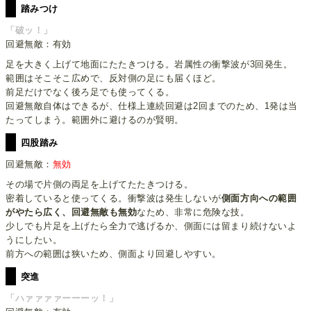
踏みつけ
「破ッ！」
回避無敵：有効
足を大きく上げて地面にたたきつける。岩属性の衝撃波が3回発生。
範囲はそこそこ広めで、反対側の足にも届くほど。
前足だけでなく後ろ足でも使ってくる。
回避無敵自体はできるが、仕様上連続回避は2回までのため、1発は当
たってしまう。範囲外に避けるのが賢明。
四股踏み
回避無敵：
無効
その場で片側の両足を上げてたたきつける。
密着していると使ってくる。衝撃波は発生しないが
側面方向への範囲
がやたら広く、回避無敵も無効
なため、非常に危険な技。
少しでも片足を上げたら全力で逃げるか、側面には留まり続けないよ
うにしたい。
前方への範囲は狭いため、側面より回避しやすい。
突進
「ハァァァァーーーッ！」