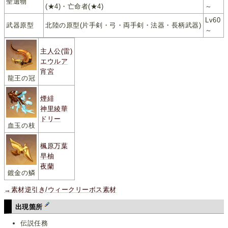
聖遺物
(★4)・亡命者(★4)
～
Lv60
武器原型
北陸の原型(片手剣・弓・両手剣・法器・長柄武器)
～
主人公(雷)
エウルア
宵宮
龍王の冠
煙緋
神里綾華
ドリー
血玉の枝
楓原万葉
早柚
夜蘭
鍍金の鱗
→素材逆引き/ウィークリーボス素材
出現箇所
伝説任務