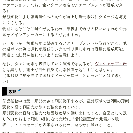
ーテーション。なお、全パターン攻略でアチーブメントが達成でき
る）
形態変化により該当属性への耐性が向上し岩元素並にダメージを与え
にくくなる。
物理にもそこそこ耐性があるため、最後まで通りの良いいずれかの元
素をメインアタッカーにするのがおすすめ。
シールドを一切張らずに撃破するとアチーブメントを取得できる。他
の週ボスの例に漏れず最低ランクでゴリ押しすれば容易に達成可能。
間違えて結晶を拾わないように注意しよう。
なお、次々に元素を吸収していく演出ではあるが、
ヴィシャップ・岩
とは異なり、龍王が自分自身で元素付着を起こすことはない。
（氷形態で炎を当てて溶解ダメージを連発…といったことはできな
い）
攻略
伝説任務中は第一形態のみで戦闘終了するが、征討領域では2回の形態
変化を経て戦闘力が徐々に強化されていく。
形態変化の直前に強力な地団駄攻撃を繰り出してくる。合図として残
り体力がおよそ7割、4割になった時に「若陀龍王が＊元素力を吸
収…」のメッセージが表示されるため、速やかに離れること。