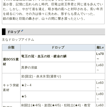
遥か昔、記憶に忘れられし時代、巨竜は岩王帝君と同じ道を歩んでい
た。しかし、やがて道を違え、暗き地の底へと封印される。長い年月
を経るにつれ、その力は徐々に失われ、形すらも歪んでいった。
鎖の振動と巨龍の轟きが、山々の間に響き渡ったという。
ドロップ
主なドロップアイテム
分類
ドロップ
敵Lv
Lv70
竜王の冠・血玉の枝・鍍金の鱗
～
週BOSS素
材
Lv60
異夢の溶媒
～
岩(固定)・炎水氷雷(週替り)
Lv60
キャラ突破
★2～4
～
素材
Lv80
★5
～
剣闘士(★4/5)・楽団(★4/5)・狂戦士(★4)・教官
Lv60