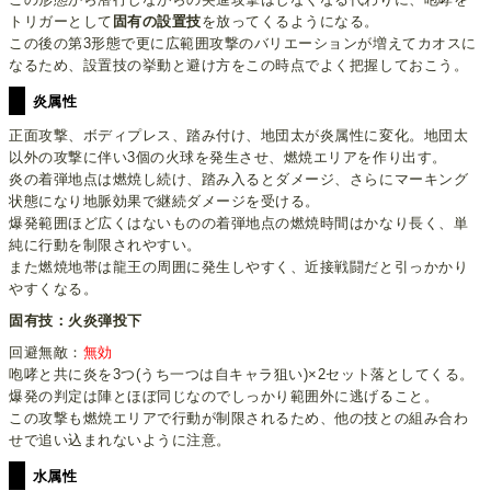
トリガーとして
固有の設置技
を放ってくるようになる。
この後の第3形態で更に広範囲攻撃のバリエーションが増えてカオスに
なるため、設置技の挙動と避け方をこの時点でよく把握しておこう。
炎属性
正面攻撃、ボディプレス、踏み付け、地団太が炎属性に変化。地団太
以外の攻撃に伴い3個の火球を発生させ、燃焼エリアを作り出す。
炎の着弾地点は燃焼し続け、踏み入るとダメージ、さらにマーキング
状態になり地脈効果で継続ダメージを受ける。
爆発範囲ほど広くはないものの着弾地点の燃焼時間はかなり長く、単
純に行動を制限されやすい。
また燃焼地帯は龍王の周囲に発生しやすく、近接戦闘だと引っかかり
やすくなる。
固有技：火炎弾投下
回避無敵：
無効
咆哮と共に炎を3つ(うち一つは自キャラ狙い)×2セット落としてくる。
爆発の判定は陣とほぼ同じなのでしっかり範囲外に逃げること。
この攻撃も燃焼エリアで行動が制限されるため、他の技との組み合わ
せで追い込まれないように注意。
水属性