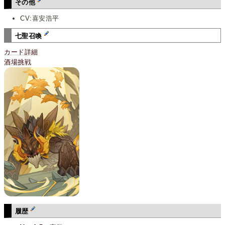
その他
CV:喜安浩平
七聖召喚
カード詳細
酒場挑戦
履歴