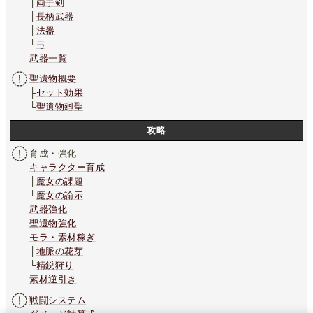
├
両手剣
├
長柄武器
├
法器
└
弓
武器一覧
聖遺物概要
├
セット効果
└
聖遺物廻聖
攻略
育成・強化
キャラクター育成
├
魔女の課題
└
魔女の諭示
武器強化
聖遺物強化
モラ・素材稼ぎ
├
地脈の花芽
└
精鋭狩り
素材逆引き
戦闘システム