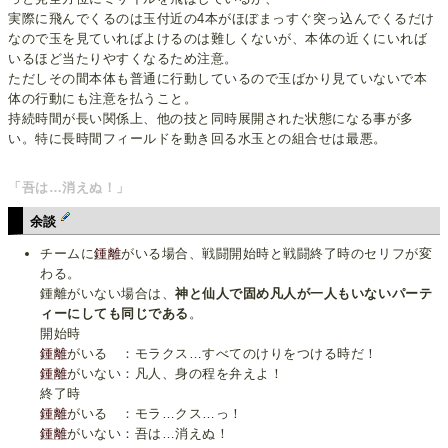
実際に飛んでくるのは玉付近の4本がほぼまっすぐ突っ込んでくるだけ
なので玉を見ていればよけるのは難しくないが、本体の近くにいれば
いるほど当たりやすくなるため注意。
ただしその間本体も普通に行動しているので玉ばかり見ていないで本
体の行動にも注意を払うこと。
持続時間が長い関係上、他の技と同時展開された状態になる事が多
い。特に長時間フィールドを動き回る水玉との組合せは最悪。
「吾は…消えぬ！」
余談
チームに
鍾離
がいる場合、戦闘開始時と戦闘終了時のセリフが変
わる。
鍾離がいない場合は、
神と仙人で固め凡人が一人もいないパーテ
ィーにしても同じである
。
開始時
鍾離
がいる ：モラクス…すべてのけりをつける時だ！
鍾離
がいない：凡人、身の程を弁えよ！
終了時
鍾離
がいる ：モラ…クス…っ！
鍾離
がいない：吾は…消えぬ！