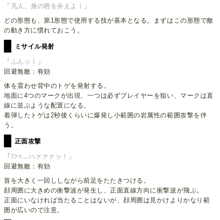
「凡人、身の程を弁えよ！」
どの形態も、第1形態で使用する技が基本となる。まずはこの形態で敵
の動き方に慣れておこう。
ミサイル発射
「ふんッ！」
回避無敵：有効
体を震わせ背中のトゲを発射する。
地面に4つのマークが出現、一つは必ずプレイヤーを狙い、マークは直
線に並ぶような配置になる。
着弾したトゲは2秒後くらいに爆発し小範囲の岩属性の範囲攻撃を伴
う。
正面攻撃
「ﾌﾝｯ…ハァァァッ！」
回避無敵：有効
首を大きく一回ししながら前足をたたきつける。
顔周囲に大きめの衝撃波が発生し、正面直線方向に衝撃波が飛ぶ。
正面にいなければ当たることはないが、顔周囲は見かけよりかなり範
囲が広いので注意。