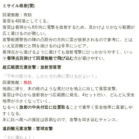
ミサイル発射(雷)
回避無敵：有効
落雷を4回落としてくる。
落雷は着弾から8方向に電撃を放射するため、見かけよりかなり範囲が
広く避けるのが難しい。
攻撃範囲警告の陣の凸部分の方向に雷が放射されるので参考に。とは
いえ近距離だと間を抜けるのは非常にシビア。
着弾点から逃げるように避けても放射電撃にひっかかりやすく、いっ
そ
着弾点目掛けて回避無敵で飛び込む
方が避けやすい。
超広範囲元素攻撃：放射形落雷
「千年の怒りを、しかとその身に受けるがよい！」
回避無敵：
無効
地面に潜り、木の枝のような尾だけを地上に出して落雷攻撃。
落雷は中心から放射状かつ広範囲に発生。4セット行い、どんどん安全
地帯が小さくなっていく。
なるべく
放射の中央付近に位置取る
ことで素早く安全地帯に退避しや
すくなる。
氷に比べ尾への接近は容易なので、攻撃を叩き込むチャンス。
遠距離元素攻撃：雷球攻撃
「土に還れぇ！」