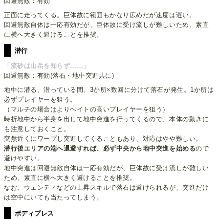
回避無敵：有効
正面に走ってくる。巨体故に範囲もかなり広めだが速度は遅い。
回避無敵自体は一応有効だが、巨体故に受け流しが難しいため、素直
に横へ大きく避けることを推奨。
潜行
「流砂は山岳を知らず……」
回避無敵：有効(落石・地中突進共に)
地中に潜る。潜っている間、3か所×数回に分けて落石が発生。1か所は
必ずプレイヤーを狙う。
（マルチの場合はよりヘイトの高いプレイヤーを狙う）
時折地中から半身を出して地中突進を行ってくるので、本体の動きに
も注意しておくこと。
突然近くにワープし突進してくることもあり、対応はやや難しい。
潜行後エリアの端へ退避すれば、必ず中央から地中突進を始める
ので
避けやすい。
地中突進は回避無敵自体は一応有効だが、巨体故に受け流しが難しい
ため、素直に横へ大きく避けることを推奨。
なお、ウェンティなどの上昇スキルで落石は避けられるが、突進だけ
は空中にいても当たってしまう。
ボディプレス