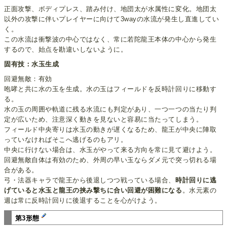
正面攻撃、ボディプレス、踏み付け、地団太が水属性に変化。地団太
以外の攻撃に伴いプレイヤーに向けて3wayの水流が発生し直進してい
く。
この水流は衝撃波の中心ではなく、常に若陀龍王本体の中心から発生
するので、始点を勘違いしないように。
固有技：水玉生成
回避無敵：有効
咆哮と共に水の玉を生成。水の玉はフィールドを反時計回りに移動す
る。
水の玉の周囲や軌道に残る水流にも判定があり、一つ一つの当たり判
定が広いため、注意深く動きを見ないと容易に当たってしまう。
フィールド中央寄りは水玉の動きが遅くなるため、龍王が中央に陣取
っていなければそこへ逃げるのもアリ。
中央に行けない場合は、水玉がやって来る方向を常に見て避けよう。
回避無敵自体は有効のため、外周の早い玉ならダメ元で突っ切れる場
合がある。
弓・法器キャラで龍王から後退しつつ戦っている場合、
時計回りに逃
げていると水玉と龍王の挟み撃ちに合い回避が困難になる
。水元素の
週は常に反時計回りに後退することを心がけよう。
第3形態