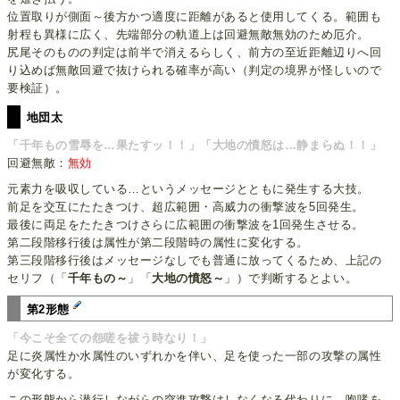
位置取りが側面～後方かつ適度に距離があると使用してくる。範囲も
射程も異様に広く、先端部分の軌道上は回避無敵無効のため厄介。
尻尾そのものの判定は前半で消えるらしく、前方の至近距離辺りへ回
り込めば無敵回避で抜けられる確率が高い（判定の境界が怪しいので
要検証）。
地団太
「千年もの雪辱を…果たすッ！！」「大地の憤怒は…静まらぬ！！」
回避無敵：
無効
元素力を吸収している…というメッセージとともに発生する大技。
前足を交互にたたきつけ、超広範囲・高威力の衝撃波を5回発生。
最後に両足をたたきつけさらに広範囲の衝撃波を1回発生させる。
第二段階移行後は属性が第二段階時の属性に変化する。
第三段階移行後はメッセージなしでも普通に放ってくるため、上記の
セリフ（「
千年もの～
」「
大地の憤怒～
」）で判断するとよい。
第2形態
「今こそ全ての怨嗟を祓う時なり！」
足に炎属性か水属性のいずれかを伴い、足を使った一部の攻撃の属性
が変化する。
この形態から潜行しながらの突進攻撃はしなくなる代わりに、咆哮を