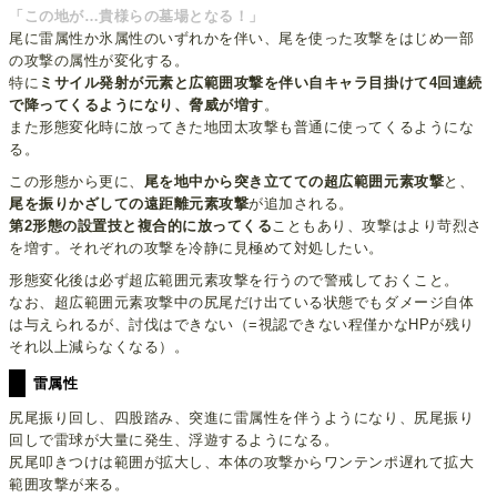
「この地が…貴様らの墓場となる！」
尾に雷属性か氷属性のいずれかを伴い、尾を使った攻撃をはじめ一部
の攻撃の属性が変化する。
特に
ミサイル発射が元素と広範囲攻撃を伴い自キャラ目掛けて4回連続
で降ってくるようになり、脅威が増す
。
また形態変化時に放ってきた地団太攻撃も普通に使ってくるようにな
る。
この形態から更に、
尾を地中から突き立てての超広範囲元素攻撃
と、
尾を振りかざしての遠距離元素攻撃
が追加される。
第2形態の設置技と複合的に放ってくる
こともあり、攻撃はより苛烈さ
を増す。それぞれの攻撃を冷静に見極めて対処したい。
形態変化後は必ず超広範囲元素攻撃を行うので警戒しておくこと。
なお、超広範囲元素攻撃中の尻尾だけ出ている状態でもダメージ自体
は与えられるが、討伐はできない（=視認できない程僅かなHPが残り
それ以上減らなくなる）。
雷属性
尻尾振り回し、四股踏み、突進に雷属性を伴うようになり、尻尾振り
回しで雷球が大量に発生、浮遊するようになる。
尻尾叩きつけは範囲が拡大し、本体の攻撃からワンテンポ遅れて拡大
範囲攻撃が来る。