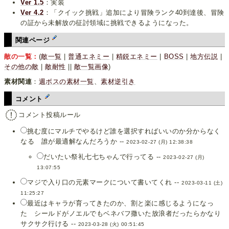
Ver 1.5
：実装
Ver 4.2
：「クイック挑戦」追加により冒険ランク40到達後、冒険
の証から未解放の征討領域に挑戦できるようになった。
関連ページ
敵の一覧：
(
敵一覧
|
普通エネミー
|
精鋭エネミー
|
BOSS
|
地方伝説
|
その他の敵
|
敵耐性
||
敵一覧画像
)
素材関連
：
週ボスの素材一覧
、
素材逆引き
コメント
コメント投稿ルール
挑む度にマルチでやるけど誰を選択すればいいのか分からなく
なる 誰が最適解なんだろうか --
2023-02-27 (月) 12:38:38
だいたい祭礼七七ちゃんで行ってる --
2023-02-27 (月)
13:07:55
マジで入り口の元素マークについて書いてくれ --
2023-03-11 (土)
11:25:27
最近はキャラが育ってきたのか、割と楽に感じるようになっ
た シールドがノエルでもベネバフ撒いた放浪者だったらかなり
サクサク行ける --
2023-03-28 (火) 00:51:45