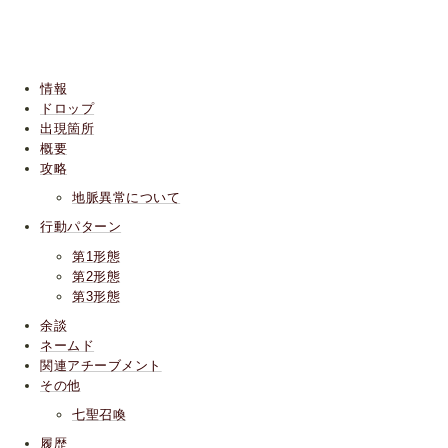
情報
ドロップ
出現箇所
概要
攻略
地脈異常について
行動パターン
第1形態
第2形態
第3形態
余談
ネームド
関連アチーブメント
その他
七聖召喚
履歴