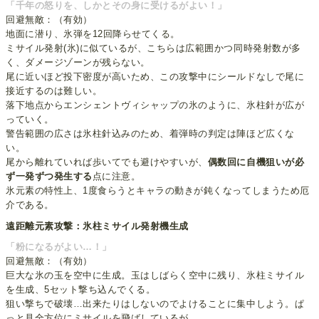
「千年の怒りを、しかとその身に受けるがよい！」
回避無敵：（有効）
地面に潜り、氷弾を12回降らせてくる。
ミサイル発射(氷)に似ているが、こちらは広範囲かつ同時発射数が多
く、ダメージゾーンが残らない。
尾に近いほど投下密度が高いため、この攻撃中にシールドなしで尾に
接近するのは難しい。
落下地点からエンシェントヴィシャップの氷のように、氷柱針が広が
っていく。
警告範囲の広さは氷柱針込みのため、着弾時の判定は陣ほど広くな
い。
尾から離れていれば歩いてでも避けやすいが、
偶数回に自機狙いが必
ず一発ずつ発生する
点に注意。
氷元素の特性上、1度食らうとキャラの動きが鈍くなってしまうため厄
介である。
遠距離元素攻撃：氷柱ミサイル発射機生成
「粉になるがよい…！」
回避無敵：（有効）
巨大な氷の玉を空中に生成。玉はしばらく空中に残り、氷柱ミサイル
を生成、5セット撃ち込んでくる。
狙い撃ちで破壊…出来たりはしないのでよけることに集中しよう。ぱ
っと見全方位にミサイルを飛ばしているが、