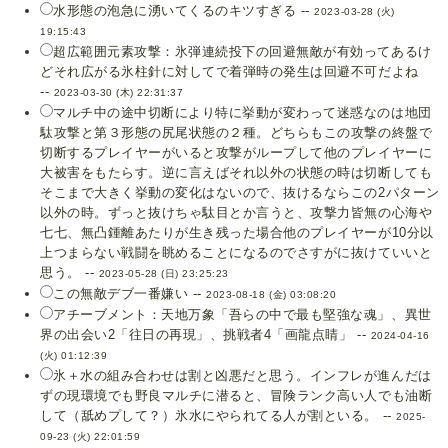
水形態の泡急に湧いてくるのキツすぎる --
2023-03-28 (火)
19:15:43
超広範囲元素攻撃：氷弾連続投下の回避無敵が有効ってあるけ
どそれ広がる氷柱針に対してで着弾時の発生は回避不可だよね
--
2023-03-30 (木) 22:31:37
マルチ中の途中切断により特に挙動が変わって迷惑なのは地団
駄攻撃と第３形態の尻尾状態の２種。どちらもこの攻撃の終盤で
切断するプレイヤーがいると攻撃がループして他のプレイヤーに
大被害をもたらす。逆に言えばそれ以外の状態の時は切断しても
そこまで大きく挙動の変化はないので、抜けるならこの2パターン
以外の時。ずっと抜けちゃ駄目とか言うと、攻撃力皆無の心海や
七七、無凸鍾離あたりが生き残った場合他のプレイヤーが10分以
上つまらない戦闘を眺めることになるのでさすがに抜けていいと
思う。 --
2023-05-28 (日) 23:25:23
この無敵デブ一番嫌い --
2023-08-18 (金) 03:08:20
アチーブメント：天地万象「吾らの中で最も堅強な魂」、異世
界の出会い2「往日の再現」、挑戦者4「画龍点睛」 --
2024-04-16
(火) 01:12:39
氷＋水の組み合わせは割と凶悪だと思う。インフレが進んだは
ずの現環境でも野良マルチに潜ると、冒険ランク高い人でも油断
して（舐めプして？）氷水にやられてる人が割といる。 --
2025-
09-23 (火) 22:01:59