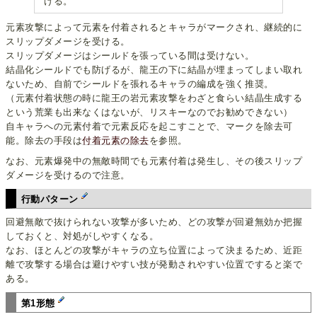
ける。
元素攻撃によって元素を付着されるとキャラがマークされ、継続的に
スリップダメージを受ける。
スリップダメージはシールドを張っている間は受けない。
結晶化シールドでも防げるが、龍王の下に結晶が埋まってしまい取れ
ないため、自前でシールドを張れるキャラの編成を強く推奨。
（元素付着状態の時に龍王の岩元素攻撃をわざと食らい結晶生成する
という荒業も出来なくはないが、リスキーなのでお勧めできない）
自キャラへの元素付着で元素反応を起こすことで、マークを除去可
能。除去の手段は
付着元素の除去
を参照。
なお、元素爆発中の無敵時間でも元素付着は発生し、その後スリップ
ダメージを受けるので注意。
行動パターン
回避無敵で抜けられない攻撃が多いため、どの攻撃が回避無効か把握
しておくと、対処がしやすくなる。
なお、ほとんどの攻撃がキャラの立ち位置によって決まるため、近距
離で攻撃する場合は避けやすい技が発動されやすい位置ですると楽で
ある。
第1形態