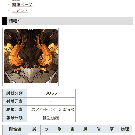
関連ページ
コメント
情報
討伐分類
BOSS
付着元素
－
攻撃元素
1:岩／2:炎or水／3:雷or氷
報酬分類
征討領域
耐性値
炎
水
氷
雷
風
岩
草
物理