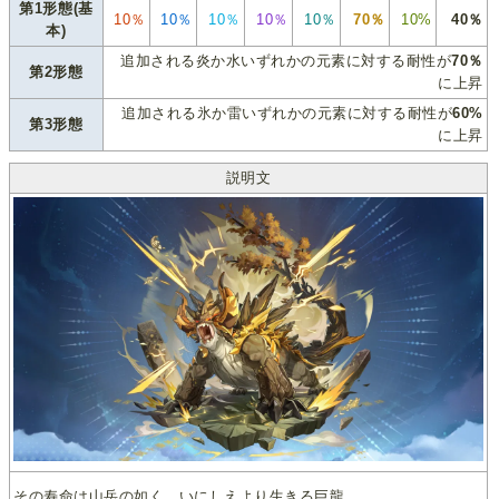
第1形態(基
10％
10％
10％
10％
10％
70％
10%
40％
本)
追加される炎か水いずれかの元素に対する耐性が
70％
第2形態
に上昇
追加される氷か雷いずれかの元素に対する耐性が
60%
第3形態
に上昇
説明文
その寿命は山岳の如く、いにしえより生きる巨龍。