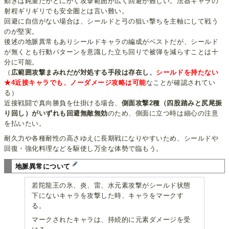
動きは鈍重だがとにかく攻撃範囲が広く回避が難しい。法器キャラの
射程ギリギリでも安全圏とは言い難い。
回避に自信がない場合は、シールドと弓の狙い撃ちを主軸にして戦う
のが堅実。
後述の地脈異常もありシールドキャラの編成がベストだが、シールド
が無くとも行動パターンを意識した立ち回りで被弾を減らすことは十
分に可能。
（
広範囲攻撃まみれだが対処する手段は存在し、
シールドを持たない
★4近接キャラでも、ノーダメージ攻略は可能
なことが確認されてい
る）
近接戦闘で真向勝負を仕掛ける場合、
側面攻撃2種（四股踏みと尻尾振
り回し）がいずれも回避無敵無効
のため、側面に立つ時は細心の注意
を払いたい。
耐久力や各種耐性の高さゆえに長期戦になりやすいため、シールドや
回復・強化料理などを駆使し万全な体勢で臨もう。
地脈異常について
若陀龍王の氷、炎、雷、水元素攻撃がシールド状態
下にないキャラを攻撃した時、キャラをマークす
る。
マークされたキャラは、持続的に元素ダメージを受