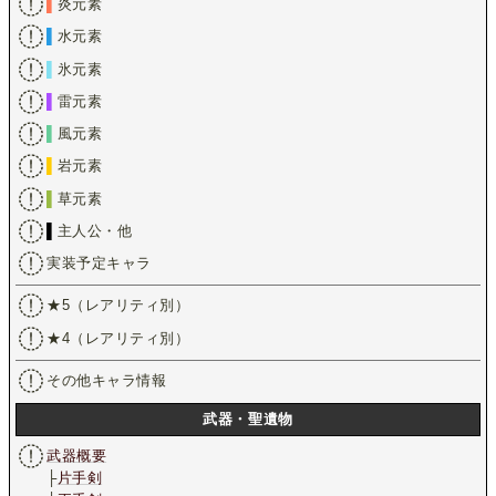
▌
炎元素
▌
水元素
▌
氷元素
▌
雷元素
▌
風元素
▌
岩元素
▌
草元素
▌
主人公・他
実装予定キャラ
★5（レアリティ別）
★4（レアリティ別）
その他キャラ情報
武器・聖遺物
武器概要
├
片手剣