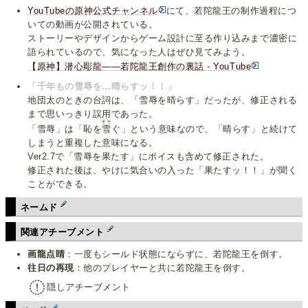
YouTubeの原神公式チャンネル
にて、若陀龍王の制作過程につ
いての動画が公開されている。
ストーリーやデザインからゲーム設計に至る作り込みまで濃密に
語られているので、気になった人はぜひ見てみよう。
【原神】潜心彫龍——若陀龍王創作の裏話 - YouTube
「千年もの雪辱を…晴らすッ！！」
地団太のときの台詞は、「雪辱を晴らす」だったが、修正される
まで思いっきり誤用であった。
そそ
「雪辱」は「恥を
雪
ぐ」という意味なので、「晴らす」と続けて
しまうと重複した意味になる。
Ver2.7で「雪辱を果たす」にボイスも含めて修正された。
修正された後は、やけに気合いの入った「果たすッ！！」が聞く
ことができる。
ネームド
関連アチーブメント
画龍点睛
：一度もシールド状態にならずに、若陀龍王を倒す。
往日の再現
：他のプレイヤーと共に若陀龍王を倒す。
隠しアチーブメント