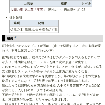
出現章
進捗
レベル
古聞の章 第二幕「匪石」
混沌の中、岩は動かず
92
征討領域
場所
秘境
伏龍の木
追憶:山岳を揺るがす龍
概要
征討領域ではマルチプレイが可能。(途中で切断すると、急に動作が変
わり、非常に迷惑なので行わない事)
第3形態まで存在し、総体力の1/4ほどのダメージを与えるとテロップ
が入り、地団駄を踏むモーションを経て次の形態に変化する。
このモーション中にもダメージを与えることができるが、総体力の1/3
ほど削るとストッパーが掛かりそれ以上体力が減らなくなる。
第1形態では岩元素攻撃のみを使用するが、第2形態からは他の元素も
使用するようになり、第3形態では更にもう1種類追加される。
週によって戦闘時の元素(攻撃&耐性)と入手できる突破アイテム(宝石)
が変わる。入り口のマークで予め確認可能。
下部が第2形態、上部が第3形態の属性を表している。第2形態が炎か
水、第3形態が氷か雷、どちらかから選ばれる。
（組合せとしては計4パターン。炎＋雷→水＋雷→炎＋氷→水＋氷のロ