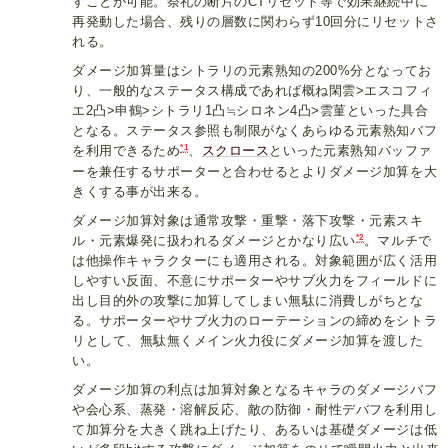
すことが可能。祭礼の断片のCTリセット等で効果継続中に
再発動した場合、残りの層数に関わらず10回分にリセットさ
れる。
ダメージ加算量はシトラリの元素熟知の200%分となってお
り、一般的なステータス構成であれば概ね閑雲>エスコフィ
エ2凸>申鶴>シトラリ1凸≒シロネン4凸>雲菫といった具合
となる。ステータス参照も制限がなくあらゆる元素熟知バフ
*1
を利用できるため
、
スクロース
といった元素熟知バッファ
ーを兼任するサポーターと合わせるとよりダメージ加算を大
きくする事が出来る。
ダメージ加算対象は通常攻撃・重撃・落下攻撃・元素スキ
*2
ル・元素爆発に扱われるダメージとかなり広い
。マルチで
は他操作キャラクターにも適用される。対象範囲が広く活用
しやすい反面、不意にサポーターやサブ火力をフィールドに
出し目的外の攻撃に加算してしまい無駄に消費しがちとな
る。サポーターやサブ火力のローテーションの締めをシトラ
リとして、無駄無くメイン火力役にダメージ加算を渡した
い。
ダメージ加算の利点は加算対象となるキャラのダメージバフ
や会心系、蒸発・溶解反応、敵の防御・耐性デバフを利用し
て加算分を大きく跳ね上げたり、あるいは基礎ダメージは低