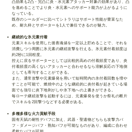
凸効果も2凸・完凸に炎・水元素アタッカー対象の効果があり、凸
を進めることでより炎・水元素へのサポート能力が上がるように
なっている。
既存のシールダーに比べてシトラリはサポート性能が豊富なた
め、耐久枠とサポーターを1人で兼任できるのが魅力。
継続的な氷元素付着
元素スキルを使用した後夜魂値を一定以上貯めることで、それを
消費しつつ周囲に氷元素の継続攻撃を行える。氷元素付着頻度は
約2秒に1回程度。
控えに戻るサポーターとしては比較的高めの付着頻度であり、炎
付着頻度の高くないアタッカーと合わせるなら溶解反応の下地側
としても寄与することができる。
また、通常攻撃や元素爆発を用いて短時間内の氷付着回数を増や
すことが可能で、燃焼中のような継続的に炎付着が起きている場
面でも強引に炎下地剥がしや氷下地への上書きができる。
毎ローテ継続攻撃を起動するには、元素爆発を使うか祭礼の断片
でスキルを2回撃つなどする必要がある。
多種多様な火力貢献手段
固有天賦の耐性デバフに加え、武器・聖遺物どちらも攻撃力バ
フ・ダメージバフ・熟知バフが可能なものがあり、編成に合わせ
柔軟なバフが可能。