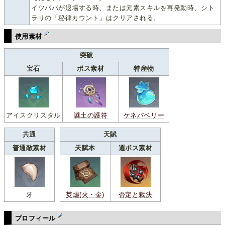
イツパパが退場する時、または元素スキルを再発動時、シト
ラリの「秘律カウント」はクリアされる。
使用素材
突破
宝石
ボス素材
特産物
アイスクリスタル
謎土の護符
ケネパベリー
共通
天賦
普通敵素材
天賦本
週ボス素材
牙
焚燼(火・金)
否定と裁決
プロフィール