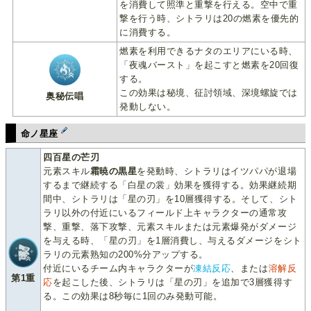
を消費して照準と重撃を行える。空中で重
撃を行う時、シトラリは20の燃素を優先的
に消費する。
燃素を利用できるナタのエリアにいる時、
「夜魂バースト」を起こすと燃素を20回復
する。
この効果は秘境、征討領域、深境螺旋では
奥秘伝唱
発動しない。
命ノ星座
四百星の芒刃
元素スキル
霜暁の黒星
を発動時、シトラリはイツパパが退場
するまで継続する「白星の裳」効果を獲得する。効果継続期
間中、シトラリは「星の刃」を10層獲得する。そして、シト
ラリ以外の付近にいるフィールド上キャラクターの通常攻
撃、重撃、落下攻撃、元素スキルまたは元素爆発がダメージ
を与える時、「星の刃」を1層消費し、与えるダメージをシト
ラリの元素熟知の200%分アップする。
付近にいるチーム内キャラクターが
凍結反応
、または
溶解反
第1重
応
を起こした後、シトラリは「星の刃」を追加で3層獲得す
る。この効果は8秒毎に1回のみ発動可能。