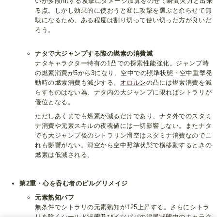
いが多段hitする攻撃にダメージ加算をのせて瞬間火力と出来
る点。しかし効果的に使おうと変に攻撃を選ぶと余らせて無
駄になるため、ある程度は割り切って使い切った方が良いだ
ろう。
ナタで大ジャンプする際の燃素の消費減
ナタキャラクター特有の1凸での探索性能強化。ジャンプ時
の燃素消費が5から3になり、空中での照準状態・空中重撃発
動時の燃素消費も減少する。
オロルン
の凸には燃素消費を減
らすものはない為、ナタ内の大ジャンプに限ればシトラリが
優位となる。
ただしあくまでも燃素が減るだけであり、ナタ外でのスタミ
ナ消費や元素スキルの夜魂値には一切影響しない。またナタ
でも大ジャンプ後のシトラリン滑空はスタミナ消費なのでこ
れも影響がない。滑空から空中照準状態で横移動するときの
燃素は低減される。
第2重・心を呑む者のピルグリメイジ
元素熟知バフ
無条件でシトラリの元素熟知が125上昇する。さらにシトラ
リを除くシールド状態及びイツパパの追尾状態中のキャラク