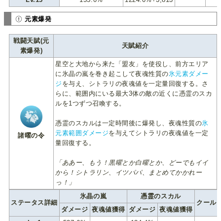
元素爆発
戦闘天賦(元
天賦紹介
素爆発)
星空と大地から来た「盟友」を使役し、前方エリア
に氷晶の嵐を巻き起こして夜魂性質の
氷元素ダメー
ジ
を与え、シトラリの夜魂値を一定量回復する。さ
らに、範囲内にいる最大3体の敵の近くに憑霊のスカ
ルを1つずつ召喚する。
憑霊のスカルは一定時間後に爆発し、夜魂性質の
氷
元素範囲ダメージ
を与えてシトラリの夜魂値を一定
諸曜の令
量回復する。
「ああー、もう！黒曜とか白曜とか、どーでもイイ
から！シトラリン、イツパパ、まとめてかかれー
っ！」
氷晶の嵐
憑霊のスカル
ステータス詳細
クール
ダメージ
夜魂値獲得
ダメージ
夜魂値獲得