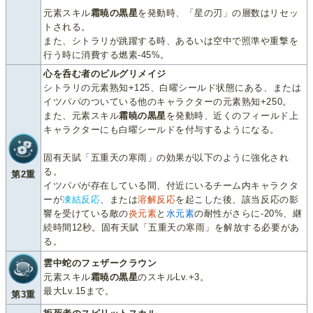
元素スキル
霜暁の黒星
を発動時、「星の刃」の層数はリセッ
トされる。
また、シトラリが跳躍する時、あるいは空中で照準や重撃を
行う時に消費する燃素-45%。
心を呑む者のピルグリメイジ
シトラリの元素熟知+125、白曜シールド状態にある、または
イツパパのついている他のキャラクターの元素熟知+250。
また、元素スキル
霜暁の黒星
を発動時、近くのフィールド上
キャラクターにも白曜シールドを付与するようになる。
固有天賦「五重天の寒雨」の効果が以下のように強化され
る。
第2重
イツパパが存在している間、付近にいるチーム内キャラクタ
ーが
凍結反応
、または
溶解反応
を起こした後、該当反応の影
響を受けている敵の
炎元素
と
水元素
の耐性がさらに-20%、継
続時間12秒。固有天賦「五重天の寒雨」を解放する必要があ
る。
雲中蛇のフェザークラウン
元素スキル
霜暁の黒星
のスキルLv.+3。
最大Lv.15まで。
第3重