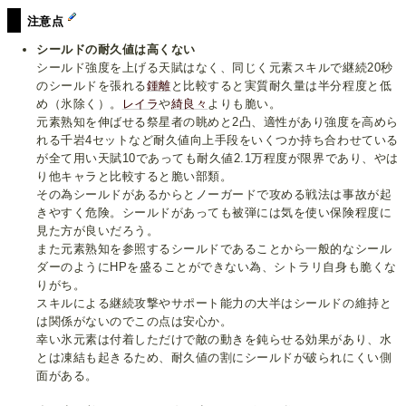
注意点
シールドの耐久値は高くない
シールド強度を上げる天賦はなく、同じく元素スキルで継続20秒
のシールドを張れる
鍾離
と比較すると実質耐久量は半分程度と低
め（氷除く）。
レイラ
や
綺良々
よりも脆い。
元素熟知を伸ばせる祭星者の眺めと2凸、適性があり強度を高めら
れる千岩4セットなど耐久値向上手段をいくつか持ち合わせている
が全て用い天賦10であっても耐久値2.1万程度が限界であり、やは
り他キャラと比較すると脆い部類。
その為シールドがあるからとノーガードで攻める戦法は事故が起
きやすく危険。シールドがあっても被弾には気を使い保険程度に
見た方が良いだろう。
また元素熟知を参照するシールドであることから一般的なシール
ダーのようにHPを盛ることができない為、シトラリ自身も脆くな
りがち。
スキルによる継続攻撃やサポート能力の大半はシールドの維持と
は関係がないのでこの点は安心か。
幸い氷元素は付着しただけで敵の動きを鈍らせる効果があり、水
とは凍結も起きるため、耐久値の割にシールドが破られにくい側
面がある。