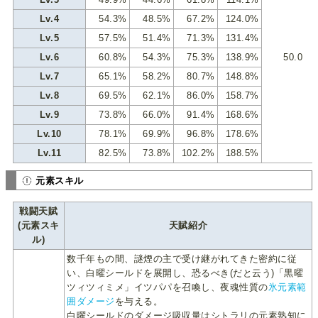
Lv.4
54.3%
48.5%
67.2%
124.0%
Lv.5
57.5%
51.4%
71.3%
131.4%
Lv.6
60.8%
54.3%
75.3%
138.9%
50.0
Lv.7
65.1%
58.2%
80.7%
148.8%
Lv.8
69.5%
62.1%
86.0%
158.7%
Lv.9
73.8%
66.0%
91.4%
168.6%
Lv.10
78.1%
69.9%
96.8%
178.6%
Lv.11
82.5%
73.8%
102.2%
188.5%
元素スキル
戦闘天賦
(元素スキ
天賦紹介
ル)
数千年もの間、謎煙の主で受け継がれてきた密約に従
い、白曜シールドを展開し、恐るべき(だと云う)「黒曜
ツィツィミメ」イツパパを召喚し、夜魂性質の
氷元素範
囲ダメージ
を与える。
白曜シールドのダメージ吸収量はシトラリの元素熟知に