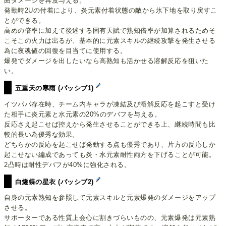
囲ダメージを再度与える。
発動時2Uの付着により、炎元素付着状態の敵から氷下地を取り戻すこ
とができる。
高めの倍率に加えて後述する固有天賦で熟知倍率が加算されるためそ
こそこの火力は出るが、基本的に元素スキルの継続攻撃を発生させる
為に夜魂値の回復を目当てに使用する。
爆発でダメージを出したいなら高熟知も活かせる溶解反応を狙いた
い。
五重天の寒雨 (パッシブ1)
イツパパ存在時、チーム内キャラが凍結及び溶解反応を起こすと受け
た相手に炎元素と水元素の20%のデバフを与える。
反応さえ起こせば控えから発生させることができる上、継続時間も比
較的長い為優秀な効果。
どちらかの反応を起こせば発動する点も優秀であり、片方の反応しか
起こせない編成であっても炎・水元素耐性両方を下げることが可能。
2凸時は耐性デバフが40%に強化される。
白燧蝶の星衣 (パッシブ2)
自身の元素熟知を参照して元素スキルと元素爆発のダメージをアップ
させる。
サポーターである性質上会心に割きづらいものの、元素爆発は元素熟