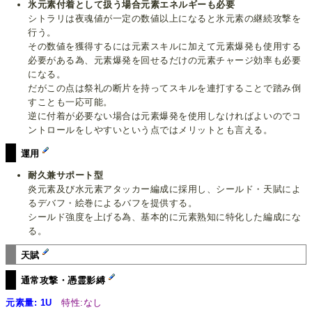
氷元素付着として扱う場合元素エネルギーも必要
シトラリは夜魂値が一定の数値以上になると氷元素の継続攻撃を
行う。
その数値を獲得するには元素スキルに加えて元素爆発も使用する
必要がある為、元素爆発を回せるだけの元素チャージ効率も必要
になる。
だがこの点は祭礼の断片を持ってスキルを連打することで踏み倒
すことも一応可能。
逆に付着が必要ない場合は元素爆発を使用しなければよいのでコ
ントロールをしやすいという点ではメリットとも言える。
運用
耐久兼サポート型
炎元素及び水元素アタッカー編成に採用し、シールド・天賦によ
るデバフ・絵巻によるバフを提供する。
シールド強度を上げる為、基本的に元素熟知に特化した編成にな
る。
天賦
通常攻撃・憑霊影縛
元素量: 1U
特性:なし