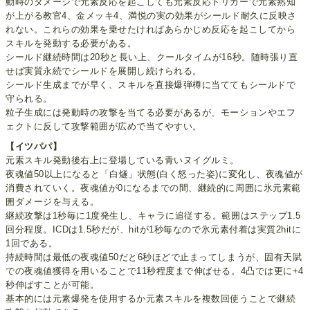
動時のダメージで元素反応を起こしても元素反応トリガーで元素熟知
が上がる教官4、金メッキ4、満悦の実の効果がシールド耐久に反映さ
れない。これらの効果を乗せたければあらかじめ反応を起こしてから
スキルを発動する必要がある。
シールド継続時間は20秒と長い上、クールタイムが16秒。随時張り直
せば実質永続でシールドを展開し続けられる。
シールド生成までが早く、スキルを直接爆弾樽に当ててもシールドで
守られる。
粒子生成には発動時の攻撃を当てる必要があるが、モーションやエフ
ェクトに反して攻撃範囲が広めで当てやすい。
【イツパパ】
元素スキル発動後右上に登場している青いヌイグルミ。
夜魂値50以上になると「白燧」状態(白く怒った姿)に変化し、夜魂値が
消費されていく。夜魂値が0になるまでの間、継続的に周囲に氷元素範
囲ダメージを与える。
継続攻撃は1秒毎に1度発生し、キャラに追従する。範囲はステップ1.5
回分程度。ICDは1.5秒だが、hitが1秒毎なので氷元素付着は実質2hitに
1回である。
持続時間は最低の夜魂値50だと6秒ほどで止まってしまうが、固有天賦
での夜魂値獲得を用いることで11秒程度まで伸ばせる。4凸では更に+4
秒伸ばすことが可能。
基本的には元素爆発を使用するか元素スキルを複数回使うことで継続