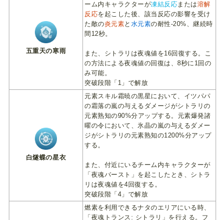
ーム内キャラクターが
凍結反応
または
溶解
反応
を起こした後、該当反応の影響を受け
た敵の
炎元素
と
水元素
の耐性-20%、継続時
間12秒。
五重天の寒雨
また、シトラリは夜魂値を16回復する。こ
の方法による夜魂値の回復は、8秒に1回の
み可能。
突破段階「1」で解放
元素スキル霜暁の黒星において、イツパパ
の霜落の嵐の与えるダメージがシトラリの
元素熟知の90%分アップする。元素爆発諸
曜の令において、氷晶の嵐の与えるダメー
ジがシトラリの元素熟知の1200%分アップ
する。
白燧蝶の星衣
また、付近にいるチーム内キャラクターが
「夜魂バースト」を起こしたとき、シトラ
リは夜魂値を4回復する。
突破段階「4」で解放
燃素を利用できるナタのエリアにいる時、
「夜魂トランス: シトラリ」を行える。フ