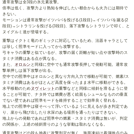
通常攻撃は全3段の氷元素攻撃。
倍率は低く、攻撃力より熟知を伸ばしたい都合からも火力には期待で
きない。
モーションは通常攻撃がイツパパを投げる(1段目)→イツパパを蹴る(2
段目)→シトラリンを投げる(3段目)、落下攻撃もシトラリンで叩く、と
ヌイグルミ達が登場する。
重撃はイクトミ竜のギミックに対応しているため、法器キャラとして
は珍しく照準モードに入ってから攻撃する。
弓キャラの重撃と似ているが、攻撃の届く距離が短い点や攻撃時のス
タミナ消費はある点が異なる。
また、
オロルン
と同様に空中でも通常攻撃長押しで発動可能。通常攻
撃単押しは落下攻撃が出る。
空中での照準中はオロルンと異なり方向入力で移動が可能で、燃素/ス
タミナ消費はあるがほとんど高度を保ったまま水平に移動ができる。
水平移動のため
ヌヴィレット
の重撃などと同様に傾斜を滑るように登
ることが可能で、ナタ外では燃費が悪く絵面もシュールなものの垂直
でない壁であれば照準モードを維持することで効率良く登れる。
地上での照準中は寝そべって浮いているように見えるが歩き判定であ
り、崖から飛び出したり水深のある場所を通ったりはできない。
地上からの発動であれば照準中の燃素・スタミナ消費は無いが、判定
の関係か、上述の傾斜滑りのような挙動は取れなくなる。
通常攻撃はどの段も地表に攻撃判定が無く、海面凍結は着弾地点のみ