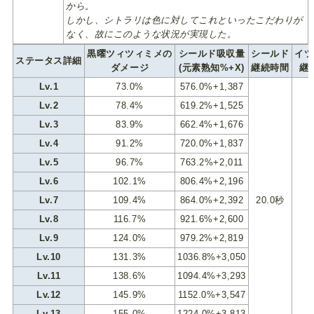
から。
しかし、シトラリは色に対してこれといったこだわりが
なく、故にこのような状況が実現した。
黒曜ツィツィミメの
シールド吸収量
シールド
イツ
ステータス詳細
ダメージ
(元素熟知%+X)
継続時間
継
Lv.1
73.0%
576.0%+1,387
Lv.2
78.4%
619.2%+1,525
Lv.3
83.9%
662.4%+1,676
Lv.4
91.2%
720.0%+1,837
Lv.5
96.7%
763.2%+2,011
Lv.6
102.1%
806.4%+2,196
Lv.7
109.4%
864.0%+2,392
20.0秒
Lv.8
116.7%
921.6%+2,600
Lv.9
124.0%
979.2%+2,819
Lv.10
131.3%
1036.8%+3,050
Lv.11
138.6%
1094.4%+3,293
Lv.12
145.9%
1152.0%+3,547
Lv.13
155.0%
1224.0%+3,813