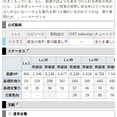
引きこもっている。もし、娯楽小説よりも惹きつけられる存在が現れ
たら、この天才シャーマンももっと現実の世界に目を向けてくれるか
もしれないな——そんな魅力を持つ人物がいるのかどうかは、甚だ疑
問だが。」——マーヴィカ
公式動画
✦✦✦
エピソード
実戦紹介
OST selection
チュートリア
シトラリ
―
彼女の色
星の眼差し
冷たき優しい
c
ｼﾄ
ｰｰ
ステータス
Lv.20
Lv.40
Lv.50
L
Lv.1
突破前
突破後
突破前
突破後
突破前
突破後
突破
基礎HP
906
2,349
3,126
4,677
5,229
6,016
6,752
7,547
基礎防御力
59
154
204
307
343
395
443
495
基礎攻撃力
10
26
34
51
57
66
74
82
元素熟知
-
-
-
-
29
29
58
58
天賦
通常攻撃