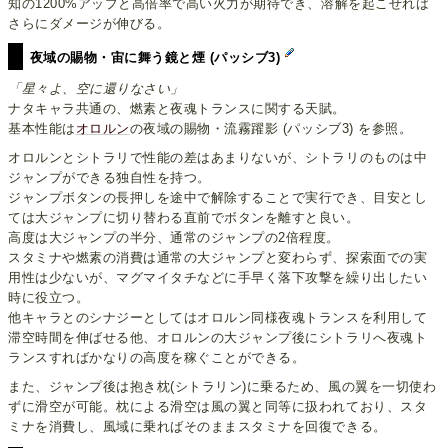
知の1200%アップと高倍率で高い火力が期待でき、溶解を起こせれば
さらにダメージが伸びる。
夜域の賜物・宙に舞う鏡と煙 (パッシブ3)
「星々よ、空に還りなさい」
ナタキャラ共通の、燃素と夜魂トランスに関する天賦。
基本性能は
オロルン
の夜域の賜物・流霧躍影 (パッシブ3) を参照。
オロルンとシトラリで性能の差はあまりないが、シトラリのものは中
ジャンプができる独自性を持つ。
ジャンプボタンの長押しを途中で解除することで実行でき、目安とし
ては大ジャンプに切り替わる直前でボタンを離すと良い。
高度は大ジャンプの半分、通常のジャンプの2倍程度。
スタミナや燃素の消費は通常の大ジャンプと変わらず、探索面での実
用性は少ないが、マグマイタチなどに手早く落下攻撃を繰り出したい
時に役立つ。
他キャラとのシナジーとしてはオロルン同様夜魂トランスを利用して
滞空時間を伸ばせる他、オロルンの大ジャンプ後にシトラリへ夜魂ト
ランスすればかなりの高度を稼ぐことができる。
また、ジャンプ後は抱き枕(シトラリン)に乗るため、風の翼を一切使わ
ずに滑空が可能。枕による滑空は風の翼と同等に扱われており、スタ
ミナを消費し、風域に乗ればそのままスタミナを回復できる。