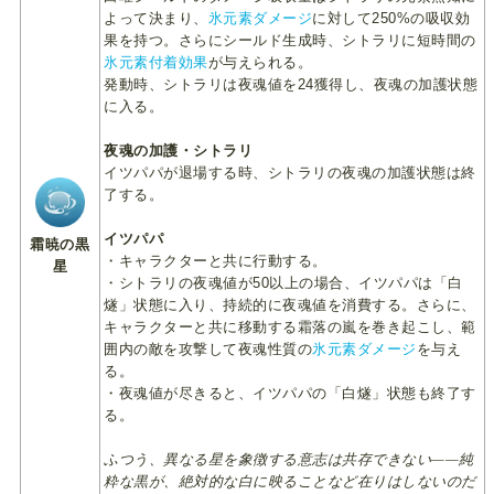
よって決まり、
氷元素ダメージ
に対して250%の吸収効
果を持つ。さらにシールド生成時、シトラリに短時間の
氷元素付着効果
が与えられる。
発動時、シトラリは夜魂値を24獲得し、夜魂の加護状態
に入る。
夜魂の加護・シトラリ
イツパパが退場する時、シトラリの夜魂の加護状態は終
了する。
イツパパ
霜暁の黒
・キャラクターと共に行動する。
星
・シトラリの夜魂値が50以上の場合、イツパパは「白
燧」状態に入り、持続的に夜魂値を消費する。さらに、
キャラクターと共に移動する霜落の嵐を巻き起こし、範
囲内の敵を攻撃して夜魂性質の
氷元素ダメージ
を与え
る。
・夜魂値が尽きると、イツパパの「白燧」状態も終了す
る。
ふつう、異なる星を象徴する意志は共存できない——純
粋な黒が、絶対的な白に映ることなど在りはしないのだ