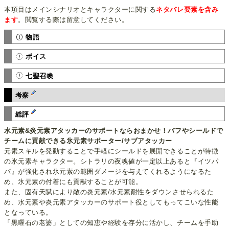
本項目はメインシナリオとキャラクターに関する
ネタバレ要素を含み
ます
。閲覧する際は留意してください。
物語
ボイス
七聖召喚
考察
総評
水元素&炎元素アタッカーのサポートならおまかせ！バフやシールドで
チームに貢献できる氷元素サポーター/サブアタッカー
元素スキルを発動することで手軽にシールドを展開できることが特徴
の氷元素キャラクター。シトラリの夜魂値が一定以上あると『イツパ
パ』が強化され氷元素の範囲ダメージを与えてくれるようになるた
め、氷元素の付着にも貢献することが可能。
また、固有天賦により敵の炎元素/水元素耐性をダウンさせられるた
め、水元素や炎元素アタッカーのサポート役としてもってこいな性能
となっている。
「黒曜石の老婆」としての知恵や経験を存分に活かし、チームを手助