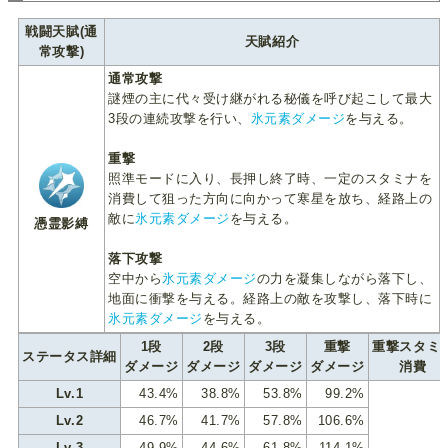
戦闘天賦(通
天賦紹介
常攻撃)
通常攻撃
謎煙の主に代々受け継がれる秘儀を呼び起こして最大
3段の連続攻撃を行い、
氷元素ダメージ
を与える。
重撃
照準モードに入り、長押し終了時、一定のスタミナを
消費して狙った方向に向かって寒星を放ち、経路上の
敵に
氷元素ダメージ
を与える。
憑霊影縛
落下攻撃
空中から
氷元素ダメージ
の力を凝集しながら落下し、
地面に衝撃を与える。経路上の敵を攻撃し、落下時に
氷元素ダメージ
を与える。
1段
2段
3段
重撃
重撃スタミ
ステータス詳細
ダメージ
ダメージ
ダメージ
ダメージ
消費
Lv.1
43.4%
38.8%
53.8%
99.2%
Lv.2
46.7%
41.7%
57.8%
106.6%
Lv.3
49.9%
44.6%
61.8%
114.1%