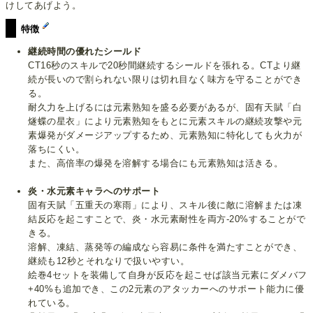
けしてあげよう。
特徴
継続時間の優れたシールド
CT16秒のスキルで20秒間継続するシールドを張れる。CTより継
続が長いので割られない限りは切れ目なく味方を守ることができ
る。
耐久力を上げるには元素熟知を盛る必要があるが、固有天賦「白
燧蝶の星衣」により元素熟知をもとに元素スキルの継続攻撃や元
素爆発がダメージアップするため、元素熟知に特化しても火力が
落ちにくい。
また、高倍率の爆発を溶解する場合にも元素熟知は活きる。
炎・水元素キャラへのサポート
固有天賦「五重天の寒雨」により、スキル後に敵に溶解または凍
結反応を起こすことで、炎・水元素耐性を両方-20%することがで
きる。
溶解、凍結、蒸発等の編成なら容易に条件を満たすことができ、
継続も12秒とそれなりで扱いやすい。
絵巻4セットを装備して自身が反応を起こせば該当元素にダメバフ
+40%も追加でき、この2元素のアタッカーへのサポート能力に優
れている。