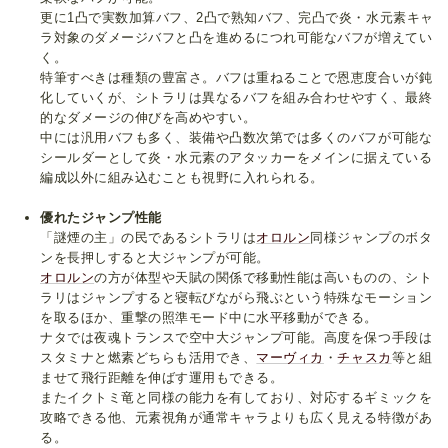
更に1凸で実数加算バフ、2凸で熟知バフ、完凸で炎・水元素キャ
ラ対象のダメージバフと凸を進めるにつれ可能なバフが増えてい
く。
特筆すべきは種類の豊富さ。バフは重ねることで恩恵度合いが鈍
化していくが、シトラリは異なるバフを組み合わせやすく、最終
的なダメージの伸びを高めやすい。
中には汎用バフも多く、装備や凸数次第では多くのバフが可能な
シールダーとして炎・水元素のアタッカーをメインに据えている
編成以外に組み込むことも視野に入れられる。
優れたジャンプ性能
「謎煙の主」の民であるシトラリは
オロルン
同様ジャンプのボタ
ンを長押しすると大ジャンプが可能。
オロルン
の方が体型や天賦の関係で移動性能は高いものの、シト
ラリはジャンプすると寝転びながら飛ぶという特殊なモーション
を取るほか、重撃の照準モード中に水平移動ができる。
ナタでは夜魂トランスで空中大ジャンプ可能。高度を保つ手段は
スタミナと燃素どちらも活用でき、
マーヴィカ
・
チャスカ
等と組
ませて飛行距離を伸ばす運用もできる。
またイクトミ竜と同様の能力を有しており、対応するギミックを
攻略できる他、元素視角が通常キャラよりも広く見える特徴があ
る。