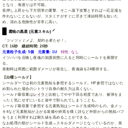
となり、海渡りは不可能。
長押し上昇から下方照準の重撃、そこへ落下攻撃とすれば一応足場を
作れないこともないが、スタミナがすぐに尽きて凍結時間も短いた
め、溺れる危険性が非常に高い。
霜暁の黒星 (元素スキル)
「ツィツィミメよ、契約を果たせ！」
CT: 16秒
継続時間: 20秒
元素粒子生成: 5個 元素量: 1U
特性: なし
イツパパを召喚し夜魂の加護状態に入ると同時にシールドを展開す
る。
発動時は周囲に範囲ダメージが発生し、夜魂値を24獲得する。
【白曜シールド】
シールダーでは初の元素熟知を参照するシールド。HP参照ではないた
め割られた場合のシトラリ自身の耐久力は高くない。
シールド吸収量は
レイラ
と比較してやや下回る程度であり、被弾をま
ったく気にせずにいると途中で割られてしまうことも。
シールド吸収量で参照する元素熟知はシールド生成時のもの。金メッ
キ4など元素熟知が上がる装備や終焉を嘆く詩など外部からの熟知バフ
をうまく利用すれば耐久値を高めることができる。
なお処理の順がシールド生成→スキルダメージとなっているのか、発