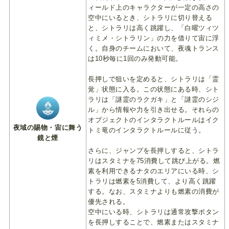
ィールド上のキャラクターが一定の高さの
空中にいるとき、シトラリに切り替える
と、シトラリは高く跳躍し、「白曜ツィツ
ィミメ・シトラリン」の力を借りて宙に浮
く。自身のチームにおいて、夜魂トランス
は10秒毎に1回のみ発動可能。
長押しで狙いを定めると、シトラリは「霊
覚」状態に入る。この状態にある時、シト
ラリは「謎霊のラクガキ」と「謎霊のシジ
ル」から情報や力を引き出せる。それらの
オブジェクトのインタラクトルールはイク
夜域の賜物・宙に舞う
トミ竜のインタラクトルールに従う。
鏡と煙
さらに、ジャンプを長押しすると、シトラ
リはスタミナを75消費して跳び上がる。燃
素を利用できるナタのエリアにいる時、シ
トラリは燃素を5消費して、より高く跳躍
する。なお、スタミナよりも燃素の消費が
優先される。
空中にいる時、シトラリは通常攻撃ボタン
を長押しすることで、燃素またはスタミナ