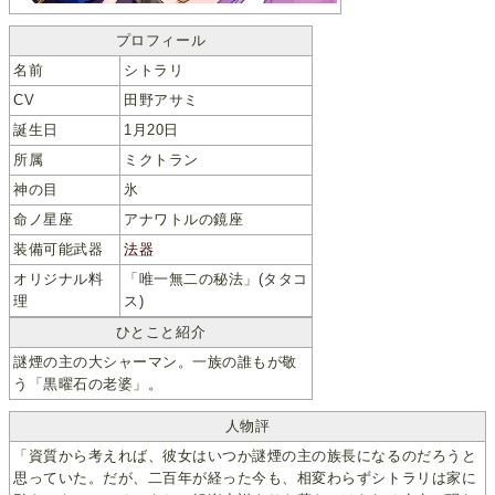
プロフィール
名前
シトラリ
CV
田野アサミ
誕生日
1月20日
所属
ミクトラン
神の目
氷
命ノ星座
アナワトルの鏡座
装備可能武器
法器
オリジナル料
「唯一無二の秘法」(タタコ
理
ス)
ひとこと紹介
謎煙の主の大シャーマン。一族の誰もが敬
う「黒曜石の老婆」。
人物評
「資質から考えれば、彼女はいつか謎煙の主の族長になるのだろうと
思っていた。だが、二百年が経った今も、相変わらずシトラリは家に