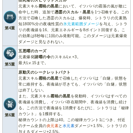
拒死者のスピリットスカル
元素スキル
霜暁の黒星
において、イツパパの霜落の嵐が敵に
命中した時、追加で
憑霊のスカル・黒星
を1つ召喚する。この
方法で召喚した憑霊のスカルは、爆発時、シトラリの元素熟
知1800%分の夜魂性質の
氷元素範囲ダメージ
を与え、シトラ
第4重
リの夜魂値を16、元素エネルギーを8ポイント回復する。こ
の効果は8秒毎に1回のみ発動可能。このダメージは元素爆発
ダメージと見なされない。
五悪曜のカーズ
元素爆発
諸曜の令
のスキルLv.+3。
最大Lv.15まで。
第5重
原動天のシークレットパクト
元素スキル
霜暁の黒星
で召喚したイツパパは「白燧」状態を
常に維持する。夜魂値が尽きても、イツパパの「白燧」状態
は終了しない。
また、元素スキル
霜暁の黒星
を発動時、イツパパはすべての
夜魂値を消費し、イツパパ存在期間中、夜魂値を消費し続け
る。この方法で夜魂値を1消費するたびに、シトラリは「秘律
カウント」を1獲得する。
第6重
秘律カウントの上限は40。この秘律カウント1につき、付近
のチーム全員の
炎元素
と
水元素
ダメージ+1.5%、シトラリの
与えるダメージ+2.5%。