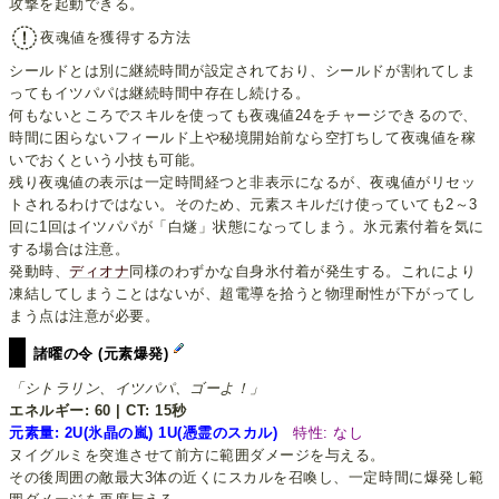
攻撃を起動できる。
夜魂値を獲得する方法
シールドとは別に継続時間が設定されており、シールドが割れてしま
ってもイツパパは継続時間中存在し続ける。
何もないところでスキルを使っても夜魂値24をチャージできるので、
時間に困らないフィールド上や秘境開始前なら空打ちして夜魂値を稼
いでおくという小技も可能。
残り夜魂値の表示は一定時間経つと非表示になるが、夜魂値がリセッ
トされるわけではない。そのため、元素スキルだけ使っていても2～3
回に1回はイツパパが「白燧」状態になってしまう。氷元素付着を気に
する場合は注意。
発動時、
ディオナ
同様のわずかな自身氷付着が発生する。これにより
凍結してしまうことはないが、超電導を拾うと物理耐性が下がってし
まう点は注意が必要。
諸曜の令 (元素爆発)
「シトラリン、イツパパ、ゴーよ！」
エネルギー: 60 | CT: 15秒
元素量: 2U(氷晶の嵐) 1U(憑霊のスカル)
特性: なし
ヌイグルミを突進させて前方に範囲ダメージを与える。
その後周囲の敵最大3体の近くにスカルを召喚し、一定時間に爆発し範