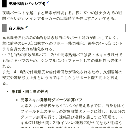
奥秘伝唱 (パッシブ4)
夜魂バーストを起こすと燃素が回復する。役に立つのはナタ内での戦
闘ぐらいだがメインアタッカーの出場時間を伸ばすことができる。
命ノ星座
元素爆発強化のみの5凸を除き順当にサポート能力が向上していく。
主に前半の1～3凸は味方へのサポート能力強化、後半の4～6凸はシト
ラリ自身の火力も強化される。
中でも1凸の実数加算バフ、2凸の元素熟知バフは炎・水キャラ以外で
も扱えるバフのため、シンプルにバッファーとしての汎用性も強化さ
れる。
また、4・6凸で付着頻度や総付着回数が強化されるため、炎側溶解の
安定や凍結頻度上昇という面ではこちらもサポート能力向上と言え
る。
第1重・四百星の芒刃
元素スキル発動時ダメージ加算バフ
元素スキル発動後からイツパパが消えるまでに、自身を除く
フィールド上のキャラの対象攻撃ダメージに対し、10回分の
ダメージ加算を行う。凍結及び溶解を起こすと3回増え、ス
キルCT16秒の間に2回(イツパパ継続20秒の間なら3回)増や