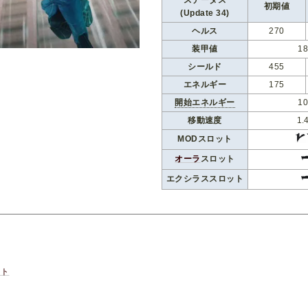
ステータス
初期値
(Update 34)
ヘルス
270
装甲値
1
シールド
455
エネルギー
175
開始エネルギー
1
移動速度
1.
MODスロット
オーラ
スロット
エクシラススロット
ット