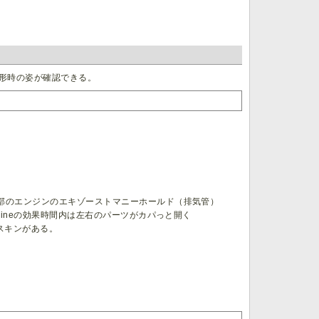
変形時の姿が確認できる。
部のエンジンのエキゾーストマニーホールド（排気管）
lineの効果時間内は左右のパーツがカパっと開く
トスキンがある。