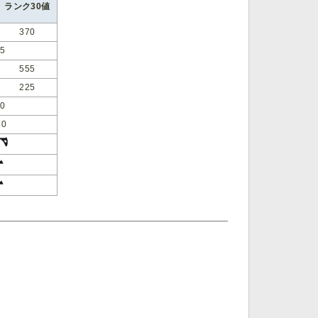
ランク30値
370
85
555
225
00
40