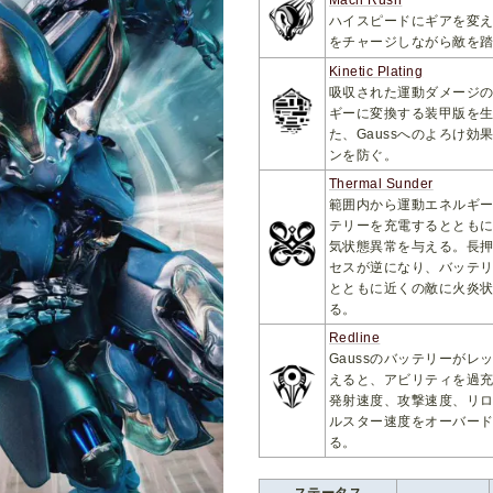
Mach Rush
ハイスピードにギアを変
をチャージしながら敵を
Kinetic Plating
吸収された運動ダメージ
ギーに変換する装甲版を
た、Gaussへのよろけ効
ンを防ぐ。
Thermal Sunder
範囲内から運動エネルギ
テリーを充電するととも
気状態異常を与える。長
セスが逆になり、バッテ
とともに近くの敵に火炎
る。
Redline
Gaussのバッテリーがレ
えると、アビリティを過
発射速度、攻撃速度、リ
ルスター速度をオーバー
る。