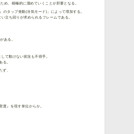
に影響するため、積極的に溜めていくことが肝要となる。
der』のタップ発動(冷気モード)」によって増加する。
ない立ち回りが求められるフレームである。
差がある。
として動けない状況も不得手。
ある。
たず、
。
密度』を現す単位からか。