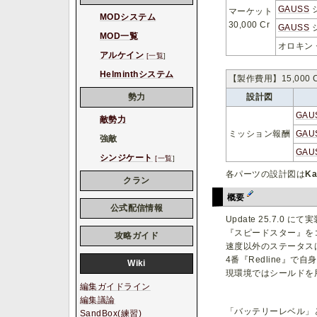
GAUSS
マーケット
MODシステム
30,000 Cr
GAUSS
MOD一覧
オロキン
アルケイン
[一覧
]
Helminthシステム
【製作費用】15,000
設計図
勢力
GAU
敵勢力
ミッション報酬
GAU
強敵
GAU
シンジケート
[一覧
]
各パーツの設計図は
Ka
クラン
概要
公式配信情報
Update 25.7.0
『スピードスター』をコ
攻略ガイド
速度以外のステータスは
4番『Redline
Wiki
現環境ではシールドを
編集ガイドライン
編集議論
「バッテリーレベル」
SandBox(練習)