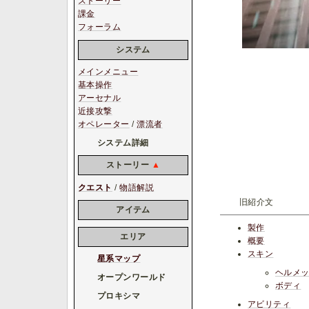
ストーリー
課金
フォーラム
システム
メインメニュー
基本操作
アーセナル
近接攻撃
オペレーター
/
漂流者
システム詳細
ストーリー
▲
クエスト
/
物語解説
旧紹介文
アイテム
製作
エリア
概要
スキン
星系マップ
ヘルメ
オープンワールド
ボディ
プロキシマ
アビリティ