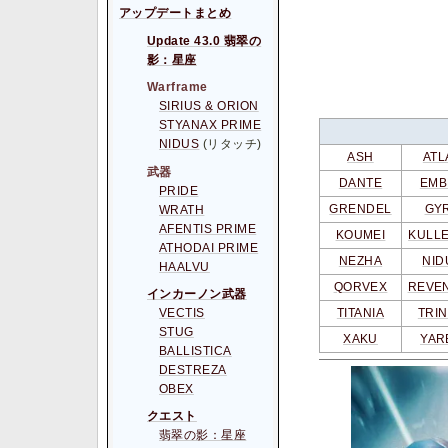
アップデートまとめ
Update 43.0 翡翠の
影：星座
Warframe
SIRIUS & ORION
STYANAX PRIME
NIDUS
(リタッチ)
ASH
ATL
武器
DANTE
EMB
PRIDE
GRENDEL
GY
WRATH
AFENTIS PRIME
KOUMEI
KULL
ATHODAI PRIME
NEZHA
NID
HAALVU
QORVEX
REVE
インカーノン武器
VECTIS
TITANIA
TRIN
STUG
XAKU
YAR
BALLISTICA
DESTREZA
OBEX
クエスト
翡翠の影：星座