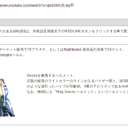
://www.youtube.com/watch?v=gb9JKmJ5-6g
ックがある
GAUSS
は、外装設定画面右下のREDLINEボタンをクリックする事で
マーケット販売で75プラチナ、もしくは
Nightwave
提供品の交換で35クレド。
nnogen
ヘルム。
Gaussを象徴するヘルメット。
正面の縦長のライトカラーのラインが入るバイザー部と、頭頂
のような波打ったパイプが印象的。4番のアビリティであるred
なお、
MAG
にも『Mag Gauss ヘルメット』というヘルメッ