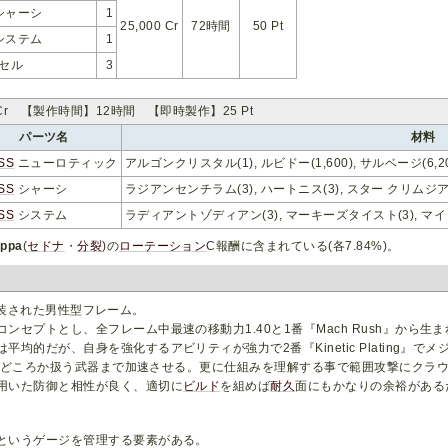
シャーシ
1
25,000 Cr
72時間
50 Pt
システム
1
 セル
3
 Cr 【製作時間】12時間 【即時製作】25 Pt
パーツ名
材料
SS
ニューロティック
アルゴンクリスタル(1), ルビドー(1,600), サルベージ(6,200
SS
シャーシ
ラジアンセンチラム(3), ハートニス(3), スター クリムジアン
SS
システム
ラディアントゾディアン(3), マーキーズタイスト(3), マイト
ppa
(
セドナ
・
分裂
)の
ローテーション
C報酬に含まれている(各7.84%)。
 にて実装された男性型フレーム。
ンセプトとし、全フレーム中最速の移動力1.40と1番『Mach Rush』から
平均的だが、自身を強化するアビリティが強力で2番『Kinetic Plating』
』で自身どころか扱う武器まで加速させる。更に仕組みを理解する事で範囲攻撃にク
用いた防御と相性が良く、適切に
ビルド
を組めば
耐久
面にもかなりの余裕がある
というゲージを管理する要素がある。