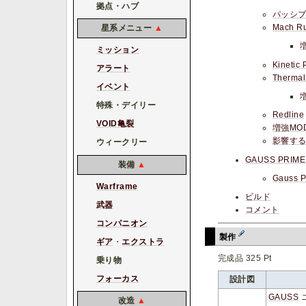
拠点・ハブ
パッシ
Mach R
星系メニュー
▲
増
ミッション
Kinetic 
アラート
Thermal
イベント
増
特殊・デイリー
Redline
VOID亀裂
増強MO
影響する
ウィークリー
GAUSS PRIME
装備
▲
Gauss 
Warframe
ビルド
武器
コメント
コンパニオン
製作
ギア
・
エクストラ
完成品 325 Pt
乗り物
フォーカス
設計図
GAUSS
改造
▲