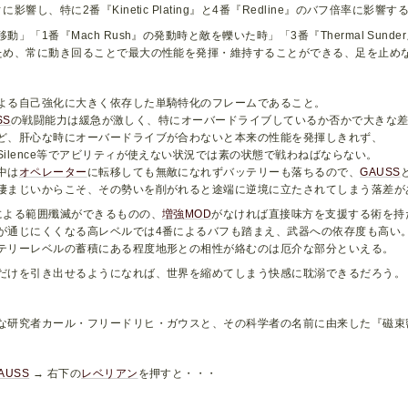
影響し、特に2番『Kinetic Plating』と4番『Redline』のバフ倍率
」「1番『Mach Rush』の発動時と敵を轢いた時」「3番『Thermal Sun
ため、常に動き回ることで最大の性能を発揮・維持することができる、足を止め
よる自己強化に大きく依存した単騎特化のフレームであること。
SS
の戦闘能力は緩急が激しく、特にオーバードライブしているか否かで大きな
ど、肝心な時にオーバードライブが合わないと本来の性能を発揮しきれず、
ilence等でアビリティが使えない状況では素の状態で戦わねばならない。
中は
オペレーター
に転移しても無敵になれずバッテリーも落ちるので、
GAUSS
凄まじいからこそ、その勢いを削がれると途端に逆境に立たされてしまう落差が
による範囲殲滅ができるものの、
増強MOD
がなければ直接味方を支援する術を持
が通じにくくなる高レベルでは4番によるバフも踏まえ、武器への依存度も高い
テリーレベルの蓄積にある程度地形との相性が絡むのは厄介な部分といえる。
だけを引き出せるようになれば、世界を縮めてしまう快感に耽溺できるだろう。
な研究者カール・フリードリヒ・ガウスと、その科学者の名前に由来した『磁束
AUSS
→ 右下の
レベリアン
を押すと・・・