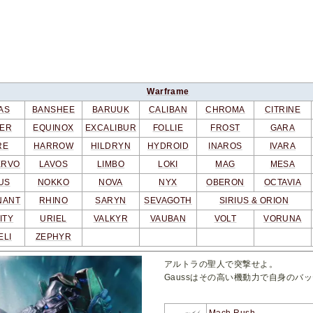
Warframe
AS
BANSHEE
BARUUK
CALIBAN
CHROMA
CITRINE
ER
EQUINOX
EXCALIBUR
FOLLIE
FROST
GARA
RE
HARROW
HILDRYN
HYDROID
INAROS
IVARA
ERVO
LAVOS
LIMBO
LOKI
MAG
MESA
US
NOKKO
NOVA
NYX
OBERON
OCTAVIA
NANT
RHINO
SARYN
SEVAGOTH
SIRIUS & ORION
ITY
URIEL
VALKYR
VAUBAN
VOLT
VORUNA
ELI
ZEPHYR
アルトラの聖人で突撃せよ。
Gaussはその高い機動力で自身の