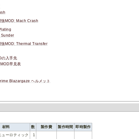
ブ
ush
強MOD: Mach Crash
Plating
 Sunder
強MOD: Thermal Transfer
Dの入手先
MOD早見表
Prime Blazargaze ヘルメット
材料
数
製作費
製作時間
即時製作
ニューロティック
1