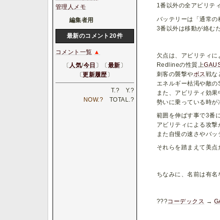
1番以外の全アビリティに
管理人メモ
バッテリーは「通常の移動
編集者用
3番以外は移動が絡む
最新のコメント20件
コメント一覧
▲
欠点は、アビリティに
Redlineの性質上
GAU
〔
人気
/
今日
〕〔
最新
〕
刺客の襲撃や
ボス
戦な
〔
更新履歴
〕
エネルギー枯渇や敵のS
T.
?
Y.
?
また、アビリティ効果
NOW.
?
TOTAL.
?
勢いに乗っている時が
範囲を伸ばす事で3番
アビリティによる攻撃
また自慢の速さやバッ
それらを踏まえて美点
ちなみに、名前は有名
???
コーデックス
→
G