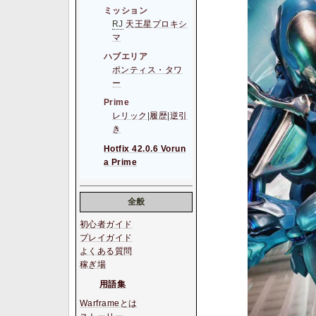
ミッション
RJ
天王星プロキシ
マ
ハブエリア
ポンティス・タワ
ー
Prime
レリック
|
履歴
|
逆引
き
Hotfix 42.0.6 Vorun
a Prime
全般
初心者ガイド
プレイガイド
よくある質問
稼ぎ場
用語集
Warframeとは