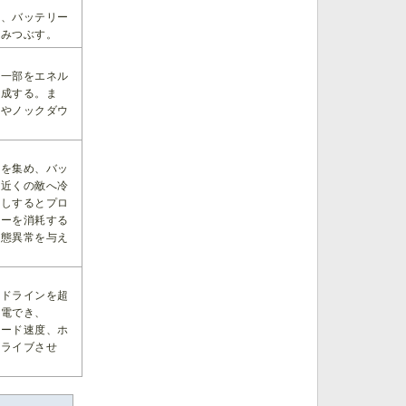
え、バッテリー
踏みつぶす。
の一部をエネル
生成する。ま
果やノックダウ
ーを集め、バッ
に近くの敵へ冷
押しするとプロ
リーを消耗する
状態異常を与え
ッドラインを超
充電でき、
ロード速度、ホ
ドライブさせ