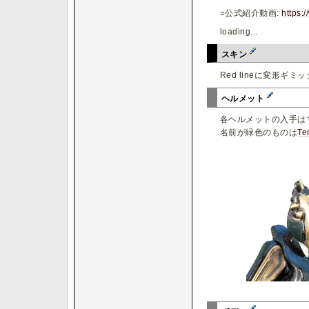
○公式紹介動画:
https
loading...
スキン
Red lineに変形ギミ
ヘルメット
各ヘルメットの入手は
名前が緑色のものは
Te