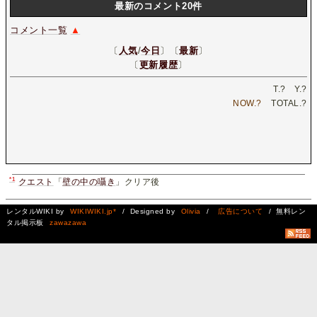
最新のコメント20件
コメント一覧
▲
〔
人気
/
今日
〕〔
最新
〕
〔
更新履歴
〕
T.
?
Y.
?
NOW.
?
TOTAL.
?
*1
クエスト
「
壁の中の囁き
」クリア後
レンタルWIKI by
WIKIWIKI.jp*
/ Designed by
Olivia
/
広告について
/ 無料レン
タル掲示板
zawazawa