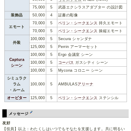
75,000
5
武器エクシラスアダプター の設計図
装飾品
50,000
4
証書の彫像
70,000
5
ペリン・シークエンス
持久エモート
エモート
70,000
5
ペリン・シークエンス
操縦エモート
100,000
5
Secura シャンダナ
外装
125,000
5
Perrin アーマーセット
100,000
5
Ergo 会議室 シーン
Captura
100,000
5
コーパス
ガスシティ シーン
シーン
100,000
5
Mycona コロニー シーン
シミュラク
ラム
100,000
5
AMBULAS
アリーナ
・ルーム
オービター
125,000
5
ペリン・シークエンス
ステンシル
メッセージ
友好
【役員】以上：わたくしはいつでもそなたを支援します。共に明るい