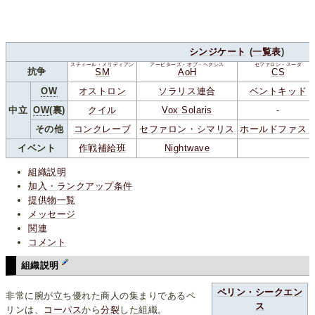
シンジケート
(
一覧表
)
スティール・メリディアン
アービターズ・オブ・ヘクシス
セファロン・スーダ
抗争
SM
AoH
CS
OW
オストロン
ソラリス連合
ベントキッド
中立
OW
(裏)
クイル
Vox Solaris
-
その他
コンクレーブ
セファロン・シマリス
ホールドファス
イベント
作戦補給班
Nightwave
組織説明
加入・ランクアップ条件
提供物一覧
メッセージ
関連
コメント
組織説明
ペリン・シークエン
非常に腕が立ち優れた商人の集まりであるペ
ス
リンは、
コーパス
から
分裂
した組織。