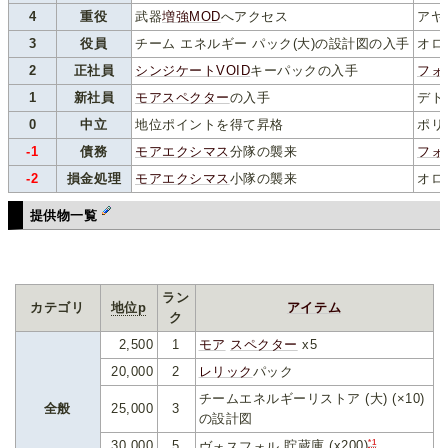
4
重役
武器
増強MOD
へアクセス
アヤ 
3
役員
チーム エネルギー パック(大)の設計図の入手
オロ
2
正社員
シンジケート
VOID
キーパックの入手
フォ
1
新社員
モア
スペクター
の入手
デト
0
中立
地位ポイントを得て昇格
ポリ
-1
債務
モア
エクシマス
分隊の襲来
フォ
-2
損金処理
モア
エクシマス
小隊の襲来
オロ
提供物一覧
ラン
カテゴリ
地位p
アイテム
ク
2,500
1
モア
スペクター
x5
20,000
2
レリック
パック
チームエネルギーリストア (大) (×10)
全般
25,000
3
の設計図
*1
30,000
5
ヴォスフォル
貯蔵庫 (x200)