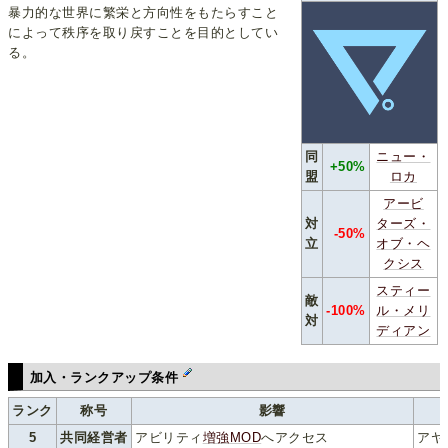
暴力的な世界に繁栄と方向性をもたらすこと
によって秩序を取り戻すことを目的としてい
る。
同
ニュー・
+50%
盟
ロカ
アービ
対
ターズ・
-50%
立
オブ・ヘ
クシス
スティー
敵
-100%
ル・メリ
対
ディアン
加入・ランクアップ条件
ランク
称号
影響
5
共同経営者
アビリティ
増強MOD
へアクセス
アヤ 