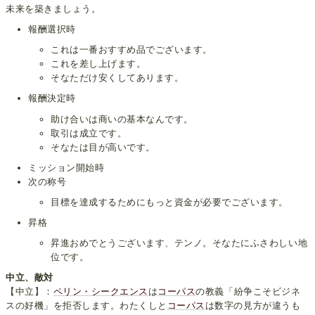
未来を築きましょう。
報酬選択時
これは一番おすすめ品でございます。
これを差し上げます。
そなただけ安くしてあります。
報酬決定時
助け合いは商いの基本なんです。
取引は成立です。
そなたは目が高いです。
ミッション開始時
次の称号
目標を達成するためにもっと資金が必要でございます。
昇格
昇進おめでとうございます、テンノ。そなたにふさわしい地
位です。
中立、敵対
【中立】：
ペリン・シークエンス
は
コーパス
の教義「紛争こそビジネ
スの好機」を拒否します。わたくしと
コーパス
は数字の見方が違うも