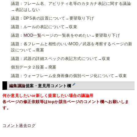
議題：フレーム名、アビリティ名等のカタカナ表記に関する議論
→表記はしない
議題：DPS表の設置について→要望取り下げ
議題：ルールの表記について→収束
議題：
MOD一覧
ページの一覧表をやめたい→要望取り下げ
議題：各フレームと相性のいいMOD／武器を考察するページの新
設について→廃案
議題：武器の詳細スペックの表記方式について→収束
個別データ２段案→廃案
議題：ウォーフレーム全身画像の個別ページ化について→収束
編集議論
提案・意見用コメント欄
何か意見したいor新しく提案したい場合の議論用
各ページの修正依頼等はtopか該当ページのコメント欄へお願いしま
す。
コメント過去ログ