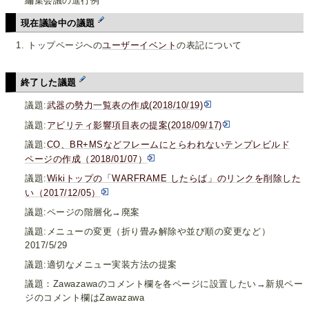
編集会議の進行例
現在議論中の議題
トップページへの
ユーザーイベント
の表記について
終了した議題
議題:
武器の勢力一覧表の作成(2018/10/19)
議題:
アビリティ影響項目表の提案(2018/09/17)
議題:
CO、BR+MSなどフレームにとらわれないテンプレビルド
ページの作成（2018/01/07）
議題:
Wikiトップの「WARFRAME したらば」のリンクを削除した
い（2017/12/05）
議題:ページの階層化→廃案
議題:メニューの変更（折り畳み解除や並び順の変更など）
2017/5/29
議題:適切なメニュー実装方法の提案
議題：Zawazawaのコメント欄を各ページに設置したい→新規ペー
ジのコメント欄はZawazawa