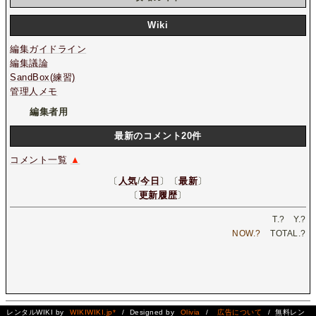
Wiki
編集ガイドライン
編集議論
SandBox(練習)
管理人メモ
編集者用
最新のコメント20件
コメント一覧
▲
〔
人気
/
今日
〕〔
最新
〕
〔
更新履歴
〕
T.
?
Y.
?
NOW.
?
TOTAL.
?
レンタルWIKI by
WIKIWIKI.jp*
/ Designed by
Olivia
/
広告について
/ 無料レン