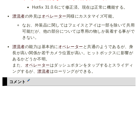
Hotfix 31.0.6にて修正済。現在は正常に機能する。
漂流者
の外見は
オペレーター
同様にカスタマイズ可能。
なお、外装品に関してはフェイスとアイは一部を除いて共用
可能だが、他の部分については専用の物しか装着する事がで
きない。
漂流者
の能力は基本的に
オペレーター
と共通のようであるが、身
長が高い関係か若干カメラ位置が高い。ヒットボックスに影響が
あるかどうか不明。
また、
オペレーター
はダッシュボタンをタップするとスライディ
ングするが、
漂流者
はローリングができる。
コメント