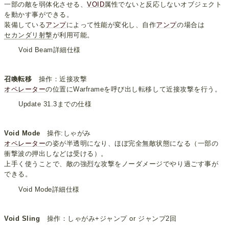
一部の敵を弱体化させる、
VOID
属性でないと反応しないオブジェクト
を動かす事ができる。
装備している
アンプ
によって性能が変化し、自作
アンプ
の場合は
セカンダリ射撃
が利用可能。
Void Beam詳細仕様
召喚転移
操作：近接攻撃
オペレーター
の位置にWarframeを呼び出し転移して近接攻撃を行う。
Update 31.3までの仕様
Void Mode
操作:しゃがみ
オペレーター
の姿が半透明になり、ほぼ完全無敵状態になる（一部の
衝撃波の押出しなどは受ける）。
上手く使うことで、敵の強烈な攻撃をノーダメージでやり過ごす事が
できる。
Void Mode詳細仕様
Void Sling
操作：しゃがみ+ジャンプ or ジャンプ2回