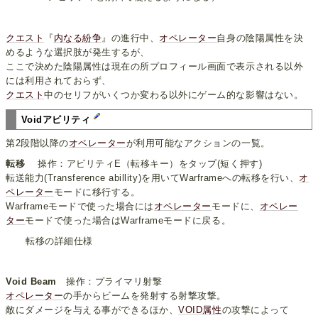
クエスト
『
内なる紛争
』の進行中、
オペレーター
自身の陰陽属性を決
めるような選択肢が発生するが、
ここで決めた陰陽属性は現在の所プロフィール画面で表示される以外
には利用されておらず、
クエスト
中のセリフがいくつか変わる以外にゲーム的な影響はない。
Voidアビリティ
第2段階以降の
オペレーター
が利用可能なアクションの一覧。
転移
操作：アビリティE（転移キー）をタップ(短く押す)
転送能力(Transference abillity)を用いてWarframeへの転移を行い、
オ
ペレーター
モードに移行する。
Warframeモードで使った場合には
オペレーター
モードに、
オペレー
ター
モードで使った場合はWarframeモードに戻る。
転移の詳細仕様
Void Beam
操作：プライマリ射撃
オペレーター
の手からビームを発射する射撃攻撃。
敵にダメージを与える事ができるほか、
VOID属性
の攻撃によって