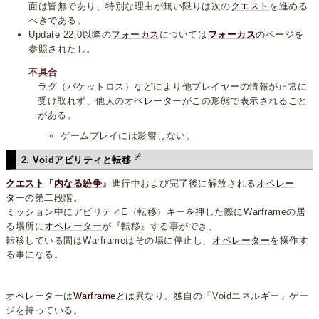
面は皆無であり、特別な理由が無い限りは次の
クエスト
を進める
べきである。
Update 22.0以降の
フォーカス
については
フォーカス
のページを
参照されたし。
不具合
ラグ（パケットロス）などにより他プレイヤーの情報が正常に
受け取れず、他人の
オペレーター
がこの形態で表示されること
がある。
ゲームプレイには影響しない。
2. Voidアビリティと転移
クエスト
『
内なる紛争
』
進行中および完了後に解放される
オペレー
ター
の第二段階。
ミッション中にアビリティE（転移）キーを押した際にWarframeの居
る場所に
オペレーター
が『転移』する事ができ、
転移している間はWarframeはその場に停止し、
オペレーター
を操作す
る事になる。
オペレーター
は
Warframeとは
異なり、独自の「Voidエネルギー」ゲー
ジを持っている。