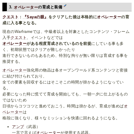
3.
オペレーター
の育成と装備
クエスト
：
『Sayaの眼』
をクリアした後は本格的に
オペレーター
の育
成に入る事となる。
現在のWarframeでは、中級者以上を対象としたコンテンツ・フレーム
入手
クエスト
、イベントなどでは
オペレーター
がある程度育成されているのを前提
にしている事も多
く、初期状態ではクリアが難しかったり
進行できないものもあるため、特別な拘りが無い限りは育成する事を
推奨する。
オペレーター
強化用の物品は各オープンワールド系コンテンツと密接
に結び付けられており、
全ての要素を回収するにはそこそこの時間が掛かるようになってい
る。
必要になった時に慌てて育成を開始しても、一朝一夕に仕上がるもの
ではないため
日頃からコツコツと進めておこう。時間は掛かるが、育成が進めば
オ
ペレーター
は
格段に強くなり、様々なミッションを快適に回れるようになる。
アンプ
（武器）
一言で言えば
オペレーター
が使用する武器。