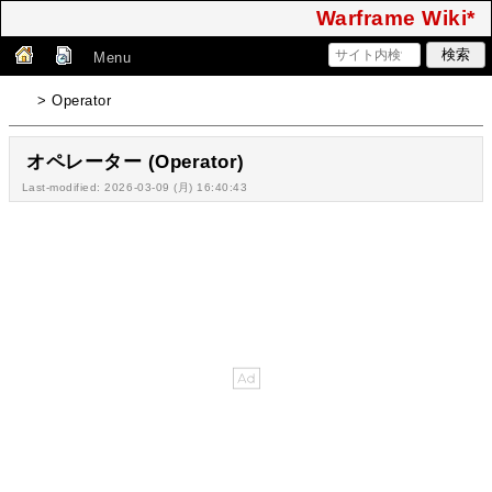
Warframe Wiki*
Menu
> Operator
オペレーター (Operator)
Last-modified: 2026-03-09 (月) 16:40:43