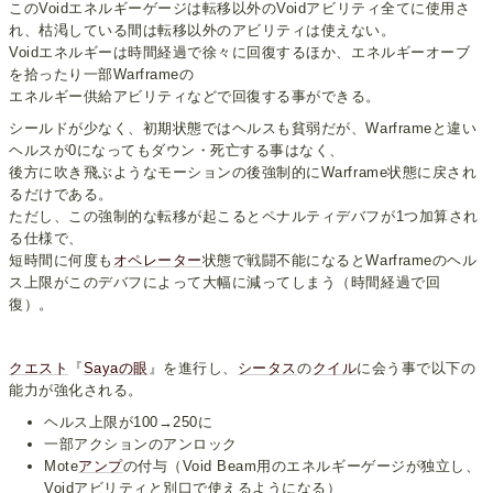
このVoidエネルギーゲージは転移以外のVoidアビリティ全てに使用さ
れ、枯渇している間は転移以外のアビリティは使えない。
Voidエネルギーは時間経過で徐々に回復するほか、エネルギーオーブ
を拾ったり一部Warframeの
エネルギー供給アビリティなどで回復する事ができる。
シールドが少なく、初期状態ではヘルスも貧弱だが、Warframeと違い
ヘルスが0になってもダウン・死亡する事はなく、
後方に吹き飛ぶようなモーションの後強制的にWarframe状態に戻され
るだけである。
ただし、この強制的な転移が起こるとペナルティデバフが1つ加算され
る仕様で、
短時間に何度も
オペレーター
状態で戦闘不能になるとWarframeのヘル
ス上限がこのデバフによって大幅に減ってしまう（時間経過で回
復）。
クエスト
『
Sayaの眼
』を進行し、
シータス
の
クイル
に会う事で以下の
能力が強化される。
ヘルス上限が100→250に
一部アクションのアンロック
Mote
アンプ
の付与（Void Beam用のエネルギーゲージが独立し、
Voidアビリティと別口で使えるようになる）