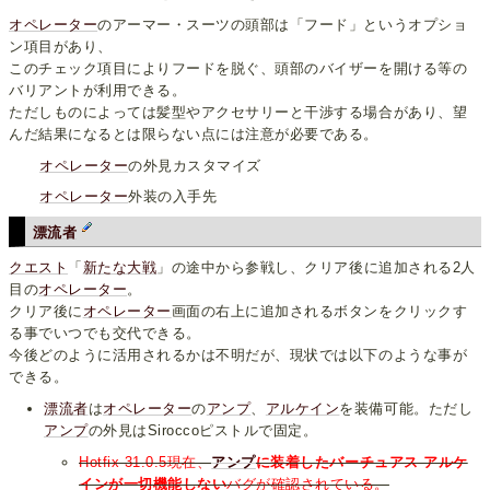
オペレーター
のアーマー・スーツの頭部は「フード」というオプショ
ン項目があり、
このチェック項目によりフードを脱ぐ、頭部のバイザーを開ける等の
バリアントが利用できる。
ただしものによっては髪型やアクセサリーと干渉する場合があり、望
んだ結果になるとは限らない点には注意が必要である。
オペレーター
の外見カスタマイズ
オペレーター
外装の入手先
漂流者
クエスト
「
新たな大戦
」の途中から参戦し、クリア後に追加される2人
目の
オペレーター
。
クリア後に
オペレーター
画面の右上に追加されるボタンをクリックす
る事でいつでも交代できる。
今後どのように活用されるかは不明だが、現状では以下のような事が
できる。
漂流者
は
オペレーター
の
アンプ
、
アルケイン
を装備可能。ただし
アンプ
の外見はSiroccoピストルで固定。
Hotfix 31.0.5現在、
アンプ
に装着したバーチュアス アルケ
インが一切機能しない
バグが確認されている。