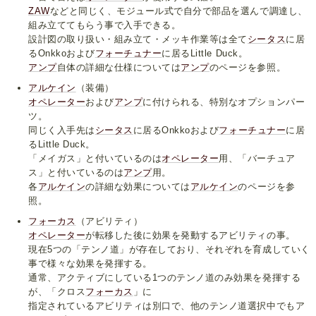
ZAW
などと同じく、モジュール式で自分で部品を選んで調達し、
組み立ててもらう事で入手できる。
設計図の取り扱い・組み立て・メッキ作業等は全て
シータス
に居
るOnkkoおよび
フォーチュナー
に居るLittle Duck。
アンプ
自体の詳細な仕様については
アンプ
のページを参照。
アルケイン
（装備）
オペレーター
および
アンプ
に付けられる、特別なオプションパー
ツ。
同じく入手先は
シータス
に居るOnkkoおよび
フォーチュナー
に居
るLittle Duck。
「メイガス」と付いているのは
オペレーター
用、「バーチュア
ス」と付いているのは
アンプ
用。
各
アルケイン
の詳細な効果については
アルケイン
のページを参
照。
フォーカス
（アビリティ）
オペレーター
が転移した後に効果を発動するアビリティの事。
現在5つの「テンノ道」が存在しており、それぞれを育成していく
事で様々な効果を発揮する。
通常、アクティブにしている1つのテンノ道のみ効果を発揮する
が、「クロス
フォーカス
」に
指定されているアビリティは別口で、他のテンノ道選択中でもア