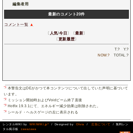
編集者用
最新のコメント20件
コメント一覧
▲
〔
人気
/
今日
〕〔
最新
〕
〔
更新履歴
〕
T.
?
Y.
?
NOW.
?
TOTAL.
?
*1
本警告文はDEがかつて本コンテンツについて出していた声明に基づいて
います。
*2
ミッション開始時およびVoidビーム終了直後
*3
Hotfix 19.3.1にて、エネルギー減少効果は削除された。
*4
シールド・ヘルスゲージの左に表示される
レンタルWIKI by
WIKIWIKI.jp*
/ Designed by
Olivia
/
広告について
/ 無料レン
タル掲示板
zawazawa