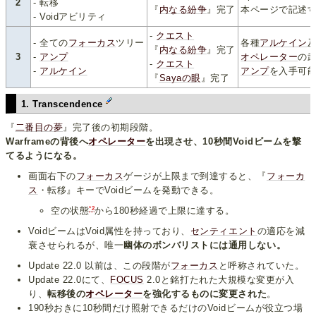
2
- 転移
『
内なる紛争
』完了
本ページで記述
- Voidアビリティ
-
クエスト
- 全ての
フォーカス
ツリー
各種
アルケイン
『
内なる紛争
』完了
3
-
アンプ
オペレーター
の
-
クエスト
-
アルケイン
アンプ
を入手可
『
Sayaの眼
』完了
1. Transcendence
『
二番目の夢
』完了後の初期段階。
Warframeの背後へ
オペレーター
を出現させ、10秒間Voidビームを撃
てるようになる。
画面右下の
フォーカス
ゲージが上限まで到達すると、『
フォーカ
ス
・転移』キーでVoidビームを発動できる。
*2
空の状態
から180秒経過で上限に達する。
VoidビームはVoid属性を持っており、
センティエント
の適応を減
衰させられるが、唯一
幽体のボンバリストには通用しない。
Update 22.0 以前は、この段階が
フォーカス
と呼称されていた。
Update 22.0にて、
FOCUS
2.0と銘打たれた大規模な変更が入
り、
転移後の
オペレーター
を強化するものに変更された
。
190秒おきに10秒間だけ照射できるだけのVoidビームが役立つ場