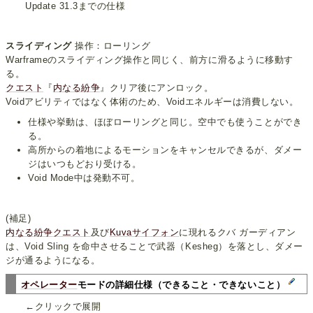
Update 31.3までの仕様
スライディング
操作：ローリング
Warframeのスライディング操作と同じく、前方に滑るように移動す
る。
クエスト
『
内なる紛争
』クリア後にアンロック。
Voidアビリティではなく体術のため、Voidエネルギーは消費しない。
仕様や挙動は、ほぼローリングと同じ。空中でも使うことができ
る。
高所からの着地によるモーションをキャンセルできるが、ダメー
ジはいつもどおり受ける。
Void Mode中は発動不可。
(補足)
内なる紛争
クエスト
及び
Kuvaサイフォン
に現れるクバ ガーディアン
は、Void Sling を命中させることで武器（Kesheg）を落とし、ダメー
ジが通るようになる。
オペレーター
モードの詳細仕様（できること・できないこと）
←クリックで展開