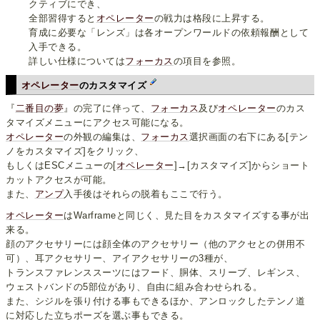
クティブにでき、
全部習得すると
オペレーター
の戦力は格段に上昇する。
育成に必要な「レンズ」は各オープンワールドの依頼報酬として
入手できる。
詳しい仕様については
フォーカス
の項目を参照。
オペレーター
のカスタマイズ
『
二番目の夢
』の完了に伴って、
フォーカス
及び
オペレーター
のカス
タマイズメニューにアクセス可能になる。
オペレーター
の外観の編集は、
フォーカス
選択画面の右下にある[テン
ノをカスタマイズ]をクリック、
もしくはESCメニューの[
オペレーター
]→[カスタマイズ]からショート
カットアクセスが可能。
また、
アンプ
入手後はそれらの脱着もここで行う。
オペレーター
はWarframeと同じく、見た目をカスタマイズする事が出
来る。
顔のアクセサリーには顔全体のアクセサリー（他のアクセとの併用不
可）、耳アクセサリー、アイアクセサリーの3種が、
トランスファレンススーツにはフード、胴体、スリーブ、レギンス、
ウェストバンドの5部位があり、自由に組み合わせられる。
また、シジルを張り付ける事もできるほか、アンロックしたテンノ道
に対応した立ちポーズを選ぶ事もできる。