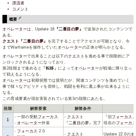
漂流者
コメント
概要
オペレーター
は、Update 18
『
二番目の夢
』
で追加されたコンテンツで
ある。
クエスト
『
二番目の夢
』
を完了することでアクセスが可能となり、今
までWarframeを操作していた
オペレーター
の正体が明らかとなる。
オペレーター
で出来ることは以下の
クエスト
を進める事で段階的にア
ンロックされるようになっており、
第2段階まで進めると
「転移」
によって
オペレーター
が戦場に降り立っ
て戦えるようになる。
オペレーター
は初期状態では貧弱だが、関連コンテンツを進めていく
事で様々なアビリティを習得し、戦闘を有利に運ぶ事が出来るように
なる。
この育成要素が現在実装されている第3の段階にあたる。
段階
解禁要素
解禁条件
- 一部の受動
フォーカス
-
クエスト
『旧
フォーカス
1
-
オペレーター
外装
『
二番目の夢
』完了
現在の
フォーカ
-
フォーカス
2.0
-
クエスト
Update 22.0の
オ