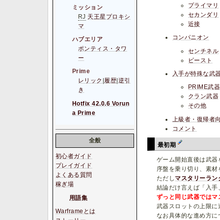
プライマリ
ミッション
セカンダリ
RJ
天王星プロキシ
近接
マ
コンパニオン
ハブエリア
ポンティス・タワ
センチネル
ー
ビースト
Prime
入手が特殊な武
レリック
|
履歴
|
逆引
PRIME武
き
クラン武器
Hotfix 42.0.6 Vorun
その他
a Prime
上級者・復帰者
コメント
全般
最初期
初心者ガイド
ゲーム開始直後は武器
プレイガイド
序盤を乗り切り、素材
よくある質問
ただし
マスタリーラン
稼ぎ場
結論だけ言えば「入手
ずっと同じ武器ではマ
用語集
武器スロットの上限に
Warframeとは
なお具体的な進め方に