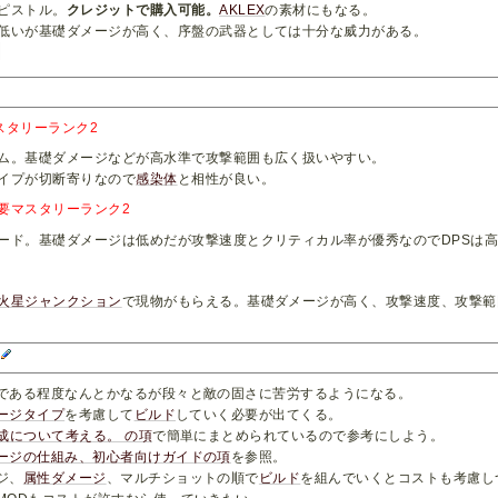
ピストル。
クレジットで購入可能。
AKLEX
の素材にもなる。
低いが基礎ダメージが高く、序盤の武器としては十分な威力がある。
スタリーランク2
ム。基礎ダメージなどが高水準で攻撃範囲も広く扱いやすい。
イプが切断寄りなので
感染体
と相性が良い。
要マスタリーランク2
ード。基礎ダメージは低めだが攻撃速度とクリティカル率が優秀なのでDPSは
火星
ジャンクション
で現物がもらえる。基礎ダメージが高く、攻撃速度、攻撃範
て
である程度なんとかなるが段々と敵の固さに苦労するようになる。
ージタイプ
を考慮して
ビルド
していく必要が出てくる。
成について考える。 の項
で簡単にまとめられているので参考にしよう。
ージの仕組み、初心者向けガイドの項
を参照。
ジ、
属性ダメージ
、マルチショットの順で
ビルド
を組んでいくとコストも考慮し