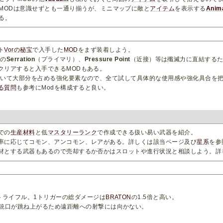
MODは意識せずとも一通り揃うが、ミニマップに敵と
アイテム
を表示する
Anima
る。
ト
Vorの秘宝
で入手した
MOD
をまず装着しよう。
Dの
Serration
（プライマリ）、
Pressure Point
（近接）等は殲滅力に直結する
クリアすると入手できるMODもある。
おいて大部分を占める強化要素なので、全て試して具体的な使用感や強化具合を
る質問
も参考にModを構成すると良い。
での
生産材料
と低
マスタリーランク
で作成できる扱い易い武器を紹介。
率に応じてコモン、アンコモン、レアがある。詳しくは該当ページ及び
星系
を参
材とする武器もあるので売却するか否かはスロットや進行状況と相談しよう。詳
トライフル。1トリガーの総ダメージは
BRATON
の1.5倍と高い。
銃口が跳ね上がるため遠距離への射撃には向かない。