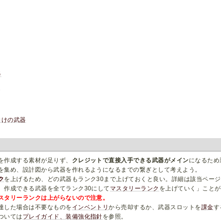
器
器
向けの武器
を作成する素材が足りず、
クレジットで直接入手できる武器がメイン
になるため
を集め、設計図から武器を作れるようになるまでの繋ぎとして考えよう。
ク
を上げるため、どの武器もランク30まで上げておくと良い。詳細は該当ペー
、作成できる武器を全てランク30にして
マスタリーランク
を上げていく」ことが
スタリーランクは上がらないので注意。
達した場合は不要なものを
インベントリ
から売却するか、武器スロットを
課金
す
ついては
プレイガイド、装備強化指針
を参照。