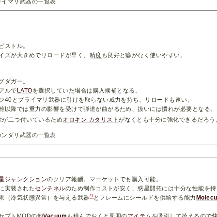
ライマリ武器の一覧表
ピストル。
イズが大きめでリロードが早く、
精度
も良好と癖がなく使いやすい。
グダガー。
アルで
LATO
を選択していた場合は購入候補となる。
ジ40とプライマリ武器に引けを取らない威力を持ち、リロードも速い。
離以降では重力の影響を受けて弾道が曲がるため、扱いには慣れが必要となる。
性が二つ付いているため
オロキン カタリスト
がなくとも十分に強化できるだろう
カンダリ武器の一覧表
星
ジャンクション
のクリア報酬。マーケットでも購入可能。
に実装された
センチネル
のため制作コストが安く、惑星開拓には十分な性能を持
*1
果（冷気状態異常）を与える武器
とフレームにシールドを供給する能力
Molecu
セプトMODの他
Vacuum
も積んでおくと周囲の
アイテム
を吸引して拾えるので