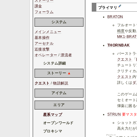
ストーリー
課金
プライマリ
フォーラム
BRATON
システム
フルオート
精度
や反動
メインメニュー
MK1-BRA
基本操作
アーセナル
THORNBAK
近接攻撃
バーストラ
オペレーター
/
漂流者
クエスト
「
システム詳細
チュートリ
クリティカ
ストーリー
▲
クエスト
内
詳しくは
ダ
クエスト
/
物語解説
アイテム
このゲーム
セミオート
エリア
弾薬に困る
STRUN
要マスタ
星系マップ
ショットガ
オープンワールド
高火力だが
プロキシマ
クレジット