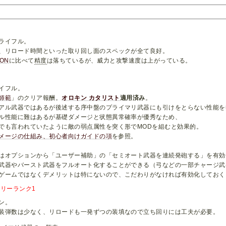
ライフル。
、リロード時間といった取り回し面のスペックが全て良好。
TON
に比べて
精度
は落ちているが、威力と攻撃速度は上がっている。
イフル。
師範
」のクリア報酬。
オロキン カタリスト
適用済み
。
アル武器ではあるが後述する序中盤のプライマリ武器にも引けをとらない性能を
ル性能に難はあるが基礎ダメージと状態異常確率が優秀なため、
でも言われていたように敵の弱点属性を突く形でMODを組むと効果的。
メージの仕組み、初心者向けガイドの項
を参照。
はオプションから「ユーザー補助」の「セミオート武器を連続発砲する」を有効
武器やバースト武器をフルオート化することができる（弓などの一部チャージ武
ゲームではなくデメリットは特にないので、こだわりがなければ有効化しておく
リーランク1
ン。
装弾数は少なく、リロードも一発ずつの装填なので立ち回りには工夫が必要。