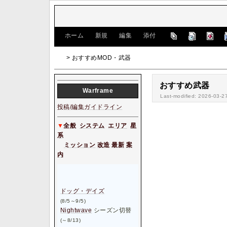
[
ホーム
|
新規
|
編集
|
添付
]
> おすすめMOD・武器
おすすめ武器
W
arframe
Last-modified: 2026-03-2
投稿/編集ガイドライン
▼
全般
システム
エリア
星
系
ミッション
改造
最新
案
内
ドッグ・デイズ
(8/5～9/5)
Nightwave
シーズン切替
(～8/13)