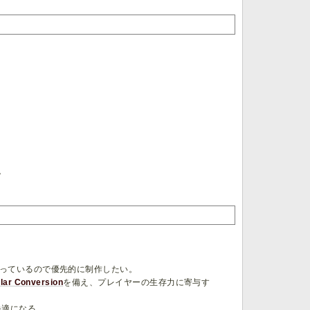
。
っているので優先的に制作したい。
lar Conversion
を備え、プレイヤーの生存力に寄与す
快適になる。