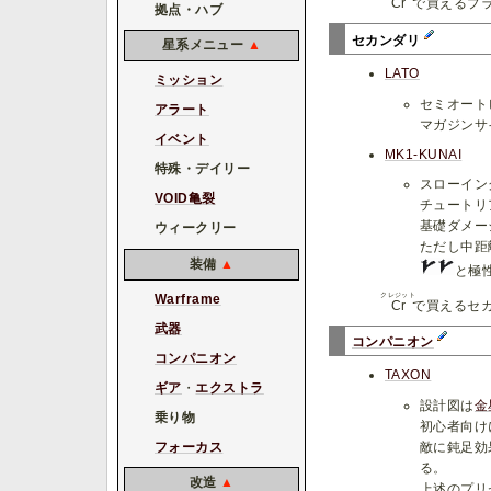
Cr
で買えるプ
拠点・ハブ
セカンダリ
星系メニュー
▲
LATO
ミッション
セミオート
アラート
マガジンサ
イベント
MK1-KUNAI
特殊・デイリー
スローイン
VOID亀裂
チュートリ
基礎ダメー
ウィークリー
ただし中距
装備
▲
と極
クレジット
Warframe
Cr
で買えるセ
武器
コンパニオン
コンパニオン
TAXON
ギア
・
エクストラ
設計図は
金
乗り物
初心者向け
フォーカス
敵に鈍足効
る。
改造
▲
上述のプリ