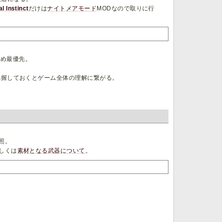
l Instinct
だけは
ナイトメアモード
MODなので取りに行
ため最優先。
把握しておくとゲーム全体の理解に繋がる。
照。
しくは
素材となる武器について
。