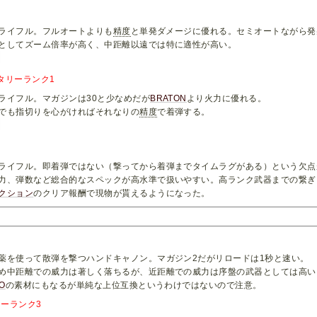
ライフル。フルオートよりも
精度
と単発ダメージに優れる。セミオートながら発
としてズーム倍率が高く、中距離以遠では特に適性が高い。
タリーランク1
ライフル。マガジンは30と少なめだが
BRATON
より火力に優れる。
でも指切りを心がければそれなりの
精度
で着弾する。
ライフル。即着弾ではない（撃ってから着弾までタイムラグがある）という欠点
力、弾数など総合的なスペックが高水準で扱いやすい。高ランク武器までの繋ぎ
クション
のクリア報酬で現物が貰えるようになった。
薬を使って散弾を撃つハンドキャノン。マガジン2だがリロードは1秒と速い。
め中距離での威力は著しく落ちるが、近距離での威力は序盤の武器としては高い
O
の素材にもなるが単純な上位互換というわけではないので注意。
ーランク3