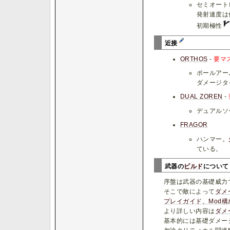
セミオート
発射速度は
初期極性
近接
ORTHOS
-
要マ
ポールアー
ダメージタ
DUAL ZOREN
-
デュアルソ
FRAGOR
ハンマー。
ている。
武器の
ビルド
につい
序盤は武器の基礎威力
そこで敵によって
ダメ
プレイガイド、Mod構
より詳しい内容は
ダメ
基本的には基礎ダメー