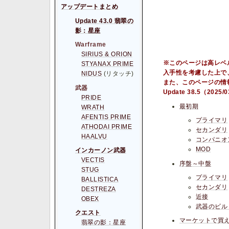
アップデートまとめ
Update 43.0 翡翠の
影：星座
Warframe
SIRIUS & ORION
※このページは高レベ
STYANAX PRIME
入手性を考慮した上で
NIDUS
(リタッチ)
また、このページの情
武器
Update 38.5（20
PRIDE
最初期
WRATH
AFENTIS PRIME
プライマリ
ATHODAI PRIME
セカンダリ
HAALVU
コンパニオ
MOD
インカーノン武器
VECTIS
序盤～中盤
STUG
プライマリ
BALLISTICA
セカンダリ
DESTREZA
近接
OBEX
武器のビル
クエスト
マーケットで買
翡翠の影：星座