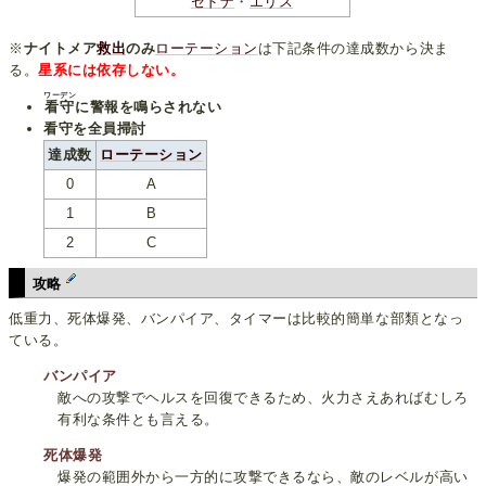
セドナ
・
エリス
※
ナイトメア
救出
のみ
ローテーション
は下記条件の達成数から決ま
る。
星系には依存しない。
ワーデン
看守
に警報を鳴らされない
看守を全員掃討
達成数
ローテーション
0
A
1
B
2
C
攻略
低重力、死体爆発、バンパイア、タイマーは比較的簡単な部類となっ
ている。
バンパイア
敵への攻撃でヘルスを回復できるため、火力さえあればむしろ
有利な条件とも言える。
死体爆発
爆発の範囲外から一方的に攻撃できるなら、敵のレベルが高い