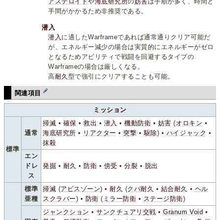
アステロイド
や
海底研究所
の
妨害
は手順が多く、時間と
手間がかかるため非推奨である。
潜入
潜入
に適したWarframeであれば通常通りクリア可能だ
が、エネルギー減少の場合は実質的にエネルギーがゼロ
となるためアビリティで戦闘を回避するタイプの
Warframeの場合は厳しくなる。
高
耐久
型で強引にクリアすることも可能。
関連項目
ミッション
掃滅
•
確保
•
救出
•
潜入
•
機動防衛
•
妨害
(
オロキン
•
通常
海底研究所
•
リアクター
•
突撃
•
駆除
) •
ハイジャック
•
抹殺
標準
エン
ドレ
発掘
•
耐久
•
防衛
•
傍受
•
分裂
•
脱出
ス
標準
掃滅
(
アビスゾーン
) •
耐久
(
クバ耐久
•
結合耐久
•
ヘル
亜種
スクラバー
) •
防衛
(
ミラー防衛
•
ステージ防衛
)
ジャンクション
•
サンクチュアリ交戦
•
Granum Void
•