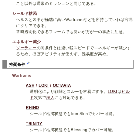
こと以外は通常のミッションと同じである。
シールド枯渇
ヘルスと装甲が極端に高いWarframeなどを所持していれば容易
にクリアできる。
常時透明化できるフレームでも良いが万が一の事故に注意。
エネルギー減少
ソーティー
の同条件とは違い猛スピードでエネルギーが減少す
るため、ほぼアビリティが使えず、難易度が高め。
推奨条件
Warframe
ASH
/
LOKI
/
OCTAVIA
透明化により戦闘とスルーを容易にする。
LOKI
は
ビル
ド
次第で
潜入
にも対応できる。
RHINO
シールド枯渇状態でもIron Skinでカバー可能。
TRINITY
シールド枯渇状態でもBlessingでカバー可能。