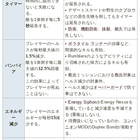
時間内に脱出でき
タイマー
が延長される。
ないと失敗にな
• デザートスケートや野生の
クブロウ
る。
などの原生生物を倒してもタイマー
敵を1体倒す毎に
5
は延長されない。
秒
延長する。
•
防衛
、
機動防衛
、
抹殺
、
耐久
では発
生しない。
プレイヤーのヘル
•
ボラタイル ランナー
の自爆など、
スが毎秒最大値の
間接的なキルも有効。
1.5%
減少。
• Rumblersのようなアビリティによ
敵を1体倒す毎に最
り召喚された味方によるキルも有
バンパイ
大値の
12.5%
回復
効。
ア
する。
•
救出
ミッションにおける
救出
対象は
この効果によって
ヘルス減少の対象外。
プレイヤーが死ぬ
• ヘルス減少は
オーバーガード
で防ぐ
ことはない。
事はできない。
•
Energy Siphon
かEnergy Nexusを
装備していると減少速度を半減でき
エネルギ
プレイヤーのエネ
る (重複はしない)。
ー
ルギーが毎秒
15
減
• 消費扱いになっているのか、
コンパ
減少
少する。
ニオン
MODのDuplex Bondが発動す
る。