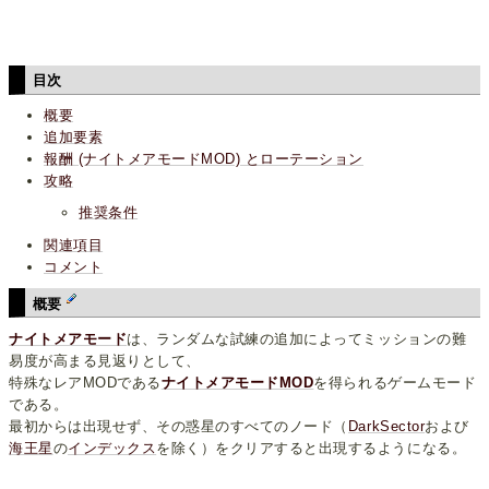
目次
概要
追加要素
報酬 (ナイトメアモードMOD) とローテーション
攻略
推奨条件
関連項目
コメント
概要
ナイトメアモード
は、ランダムな試練の追加によってミッションの難
易度が高まる見返りとして、
特殊なレアMODである
ナイトメアモードMOD
を得られるゲームモード
である。
最初からは出現せず、その惑星のすべてのノード（
DarkSector
および
海王星
の
インデックス
を除く）をクリアすると出現するようになる。