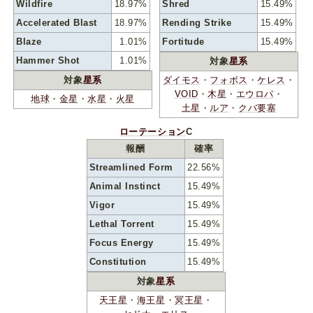
Wildfire
18.97%
Shred
15.49%
Accelerated Blast
18.97%
Rending Strike
15.49%
Blaze
1.01%
Fortitude
15.49%
Hammer Shot
1.01%
対象
星系
対象
星系
ダイモス
・
フォボス
・
ケレス
・
VOID
・
木星
・
エウロパ
・
地球
・
金星
・
水星
・
火星
土星
・
ルア
・
クバ要塞
ローテーション
C
報酬
確率
Streamlined Form
22.56%
Animal Instinct
15.49%
Vigor
15.49%
Lethal Torrent
15.49%
Focus Energy
15.49%
Constitution
15.49%
対象
星系
天王星
・
海王星
・
冥王星
・