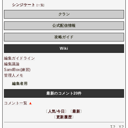
シンジケート
[一覧
]
クラン
公式配信情報
攻略ガイド
Wiki
編集ガイドライン
編集議論
SandBox(練習)
管理人メモ
編集者用
最新のコメント20件
コメント一覧
▲
〔
人気
/
今日
〕〔
最新
〕
〔
更新履歴
〕
T.
?
Y.
?