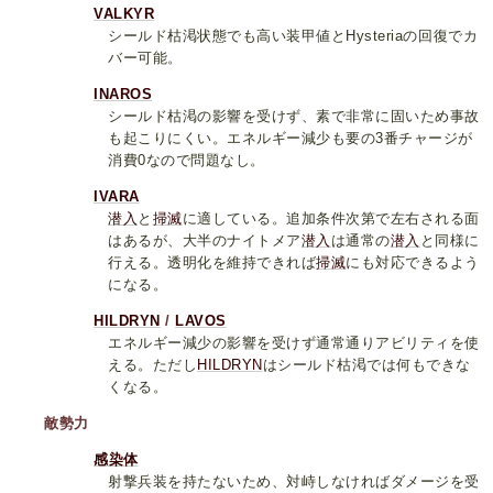
VALKYR
シールド枯渇状態でも高い装甲値とHysteriaの回復でカ
バー可能。
INAROS
シールド枯渇の影響を受けず、素で非常に固いため事故
も起こりにくい。エネルギー減少も要の3番チャージが
消費0なので問題なし。
IVARA
潜入
と
掃滅
に適している。追加条件次第で左右される面
はあるが、大半のナイトメア
潜入
は通常の
潜入
と同様に
行える。透明化を維持できれば
掃滅
にも対応できるよう
になる。
HILDRYN
/
LAVOS
エネルギー減少の影響を受けず通常通りアビリティを使
える。ただし
HILDRYN
はシールド枯渇では何もできな
くなる。
敵勢力
感染体
射撃兵装を持たないため、対峙しなければダメージを受