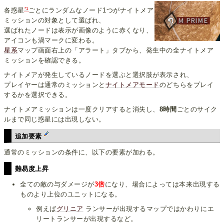
*1
各惑星
ごとにランダムなノード1つがナイトメア
ミッションの対象として選ばれ、
選ばれたノードは表示が画像のように赤くなり、
アイコンも渦マークに変わる。
星系
マップ画面右上の「アラート」タブから、発生中の全ナイトメア
ミッションを確認できる。
ナイトメアが発生しているノードを選ぶと選択肢が表示され、
プレイヤーは通常のミッションと
ナイトメアモード
のどちらをプレイ
するかを選択できる。
ナイトメアミッションは一度クリアすると消失し、
8時間
ごとのサイク
ルまで同じ惑星には出現しない。
追加要素
通常のミッションの条件に、以下の要素が加わる。
難易度上昇
全ての敵の与ダメージが
3倍
になり、場合によっては本来出現する
ものより上位のユニットになる。
例えば
グリニア
ランサーが出現するマップではかわりにエ
リートランサーが出現するなど。