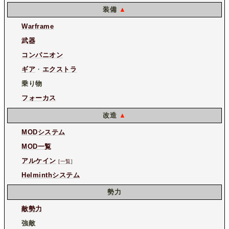
装備
▲
Warframe
武器
コンパニオン
ギア
・
エクストラ
乗り物
フォーカス
改造
▲
MODシステム
MOD一覧
アルケイン
[一覧
]
Helminthシステム
勢力
敵勢力
強敵