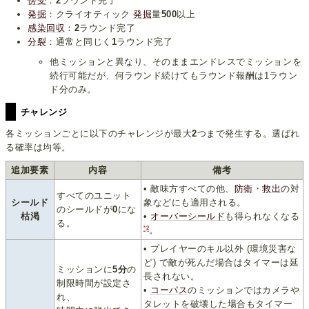
傍受
：
2
ラウンド完了
発掘
：クライオティック
発掘
量
500
以上
感染回収
：
2
ラウンド完了
分裂
：通常と同じく
1
ラウンド完了
他ミッションと異なり、そのままエンドレスでミッションを
続行可能だが、何ラウンド続けてもラウンド報酬は1ラウン
ド分のみ。
チャレンジ
各ミッションごとに以下のチャレンジが最大
2
つまで発生する。選ばれ
る確率は均等。
追加要素
内容
備考
• 敵味方すべての他、
防衛
・
救出
の対
すべてのユニット
シールド
象などにも適用される。
のシールドが
0
にな
枯渇
•
オーバーシールド
も得られなくなる
る。
*2
。
• プレイヤーのキル以外 (環境災害な
ど) で敵が死んだ場合はタイマーは延
ミッションに
5分
の
長されない。
制限時間が設定さ
•
コーパス
のミッションではカメラや
れ、
タレットを破壊した場合もタイマー