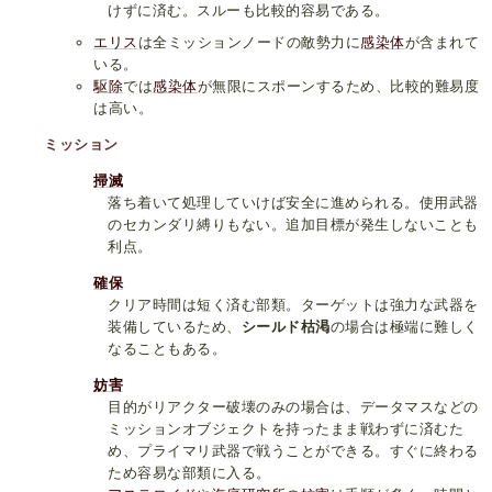
けずに済む。スルーも比較的容易である。
エリス
は全ミッションノードの敵勢力に
感染体
が含まれて
いる。
駆除
では
感染体
が無限にスポーンするため、比較的難易度
は高い。
ミッション
掃滅
落ち着いて処理していけば安全に進められる。使用武器
のセカンダリ縛りもない。追加目標が発生しないことも
利点。
確保
クリア時間は短く済む部類。ターゲットは強力な武器を
装備しているため、
シールド枯渇
の場合は極端に難しく
なることもある。
妨害
目的がリアクター破壊のみの場合は、データマスなどの
ミッションオブジェクトを持ったまま戦わずに済むた
め、プライマリ武器で戦うことができる。すぐに終わる
ため容易な部類に入る。