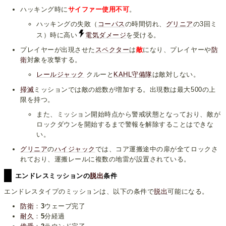
ハッキング時に
サイファー使用不可
。
ハッキングの失敗（
コーパス
の時間切れ、
グリニア
の3回ミ
ス）時に高い
電気ダメージ
を受ける。
プレイヤーが出現させた
スペクター
は
敵
になり、プレイヤーや
防
衛
対象を攻撃する。
レールジャック
クルーと
KAHL守備隊
は敵対しない。
掃滅
ミッションでは敵の総数が増加する。出現数は最大500の上
限を持つ。
また、ミッション開始時点から警戒状態となっており、敵が
ロックダウンを開始するまで警報を解除することはできな
い。
グリニア
の
ハイジャック
では、コア運搬途中の扉が全てロックさ
れており、運搬レールに複数の地雷が設置されている。
エンドレスミッションの
脱出
条件
エンドレスタイプのミッションは、以下の条件で
脱出
可能になる。
防衛
：
3
ウェーブ完了
耐久
：
5
分経過