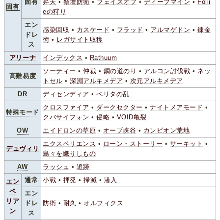
固有
昇天
•
祭壇防衛
•
フェイスオフ
•
ディープマイン
•
Folli
固有
eの狩り
エン
感染回収
•
カスケード
•
フラッド
•
アルマゲドン
•
錬金
ドレ
術
•
レガサイト収穫
ス
アリーナ
インデックス
•
Rathuum
ソーティー
•
仲裁
•
鋼の道のり
•
アルコン討伐戦
•
ネッ
高難易度
トセル
•
深淵アルキメデア
•
次元アルキメデア
DR
ディセンディア
•
ペリタの乱
クロスファイア
•
ダークセクター
•
ナイトメアモード
•
特殊モード
クバサイフォン
•
侵略
•
VOID亀裂
OW
エイドロンの草原
•
オーブ峡谷
•
カンビオン荒地
エクスペリエンス
•
ローン・ストーリー
•
サーキット
•
デュヴィリ
島々を織りしもの
AW
ラッシュ
•
追跡
通常
小戦
•
揮発
•
掃滅
•
潜入
エン
ペ
エン
リア
ドレ
防衛
•
耐久
•
オルフィクス
ン
ス