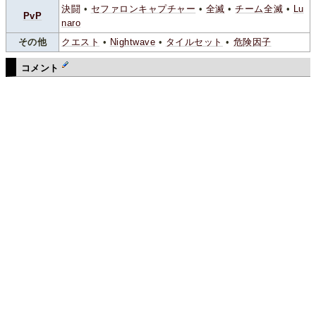
決闘
•
セファロンキャプチャー
•
全滅
•
チーム全滅
•
Lu
PvP
naro
その他
クエスト
•
Nightwave
•
タイルセット
•
危険因子
コメント