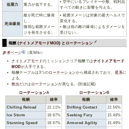
• 空中にいるプレイヤーや敵、戦利品
低重力
重力が低下する。
すべての動きに影響を与える。
敵が死亡時に爆発
• 範囲ダメージは対象の最大ヘルスで
し、
変化する。
死体爆発
微弱な範囲ダメー
• 敵は他の敵の爆発によるダメージを
ジを発生させる。
受けない。
報酬 (
ナイトメアモードMOD
) と
ローテーション
参考ページ
（英Wiki）
ナイトメアモード
のミッションクリア報酬では
ナイトメアモード
MOD
が入手できる。
報酬テーブルは3つの
ローテーション
から構成されており、
星系
に
よる。
救出
だけは
ローテーション
が異なる。(別途記載)
ローテーション
A
ローテーション
B
報酬
確率
報酬
確率
Chilling Reload
22.11%
Drifting Contact
22.56%
Ice Storm
18.97%
Seeking Fury
15.49%
Stunning Speed
18.97%
Armored Agility
15.49%