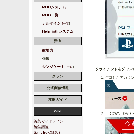
MODシステム
MOD一覧
アルケイン
[一覧
]
Helminthシステム
勢力
敵勢力
強敵
シンジケート
[一覧
]
クライアントをダウン
クラン
作成したアカウン
公式配信情報
攻略ガイド
Wiki
「DOWNLOA
編集ガイドライン
編集議論
SandBox(練習)