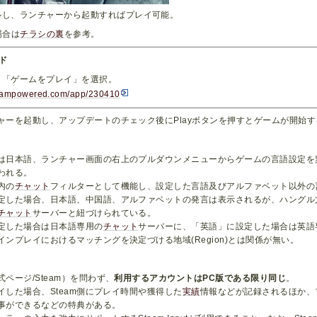
ルし、ランチャーから起動すればプレイ可能。
場合は
チラシの裏
を参考。
ド
ら「ゲームをプレイ」を選択。
steampowered.com/app/230410
ャーを起動し、アップデートのチェック後にPlayボタンを押すとゲームが開始す
は日本語、ランチャー画面の右上のプルダウンメニューからゲームの言語設定を
われる。
内の
チャット
フィルターとして機能し、設定した言語及びアルファベット以外の
定した場合、日本語、中国語、アルファベットの発言は表示されるが、ハングル
チャット
サーバーと紐づけられている。
定した場合は日本語専用の
チャット
サーバーに、「英語」に設定した場合は英語
ンプレイにおけるマッチングを決定づける地域(Region)とは関係が無い。
ページ/Steam）を問わず、
利用するアカウントはPC版である限り同じ
。
レイした場合、Steam側にプレイ時間や獲得した
実績
情報などが記録されるほか、
事ができるなどの特典がある。