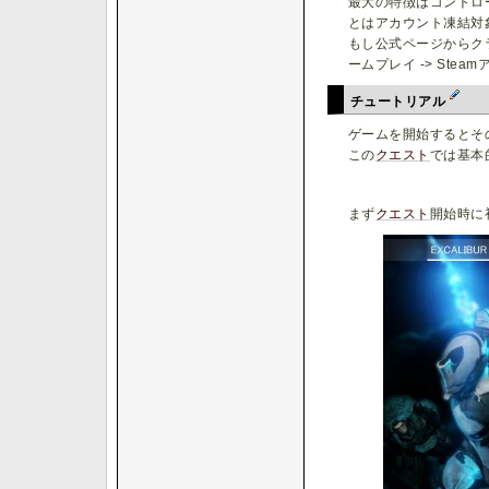
最大の特徴はコントローラ
とはアカウント凍結対
もし公式ページからク
ームプレイ -> St
チュートリアル
ゲームを開始するとそ
この
クエスト
では基本
まず
クエスト
開始時に初