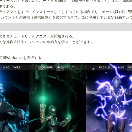
ーの入力を強力にサポートするSteam Inputが利用できること。なお、Stea
象である。
ライアントをすでにインストールしてしまっている場合でも、ゲーム起動後にES
eamアカウントとの連携（連携解除）を選択する事で、既に利用しているSteamア
のままチュートリアル
クエスト
が開始される。
的な操作方法やミッションの進め方を学ぶことができる。
期Warframeを選択する。