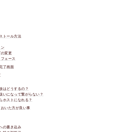
インストール方法
ョン
グの変更
タフェース
完了画面
定
放はどうするの？
扱いになって繋がらない？
らホストになれる？
ておいた方が良い事
への書き込み