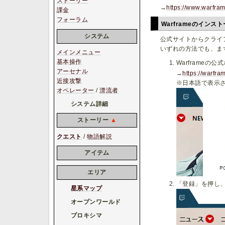
ストーリー
→
https://www.warfram
課金
フォーラム
Warframeのインス
システム
公式サイトからクライ
いずれの方法でも、まず
メインメニュー
基本操作
Warframeの
アーセナル
→
https://warfra
近接攻撃
※日本語で表示さ
オペレーター
/
漂流者
システム詳細
ストーリー
▲
クエスト
/
物語解説
アイテム
エリア
「登録」を押し
星系マップ
オープンワールド
プロキシマ