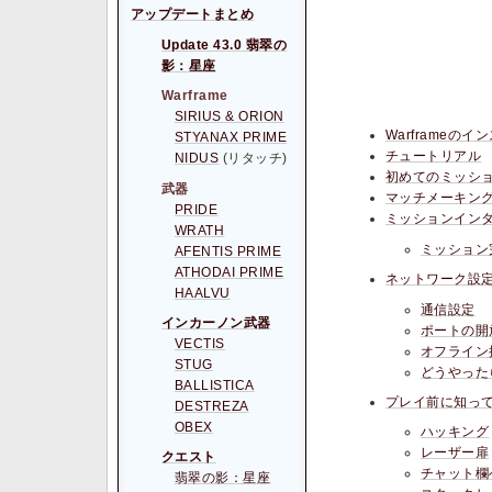
アップデートまとめ
Update 43.0 翡翠の
影：星座
Warframe
SIRIUS & ORION
Warframeの
STYANAX PRIME
チュートリアル
NIDUS
(リタッチ)
初めてのミッシ
武器
マッチメーキン
PRIDE
ミッションイン
WRATH
ミッション
AFENTIS PRIME
ATHODAI PRIME
ネットワーク設
HAALVU
通信設定
インカーノン武器
ポートの開
VECTIS
オフライン
STUG
どうやった
BALLISTICA
プレイ前に知っ
DESTREZA
OBEX
ハッキング
レーザー扉
クエスト
チャット欄
翡翠の影：星座