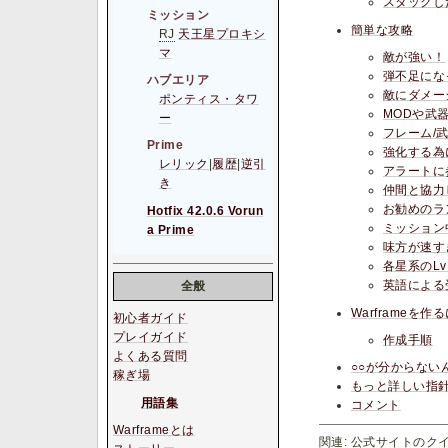
スタックし
ミッション
簡単な攻略
RJ
天王星プロキシ
マ
敵が強い！
弾不足にな
ハブエリア
敵にダメー
ポンティス・タワ
MODや武
ー
フレーム/
Prime
強化する為
レリック
|
履歴
|
逆引
アラートに
き
仲間と協力
お勧めのラ
Hotfix 42.0.6 Vorun
ミッション
a Prime
味方が速す
各星系のL
英語による
全般
Warframeを作
初心者ガイド
プレイガイド
作成手順
よくある質問
○○が分からない
稼ぎ場
もっと詳しい指
用語集
コメント
Warframeとは
関連: 公式サイトのク