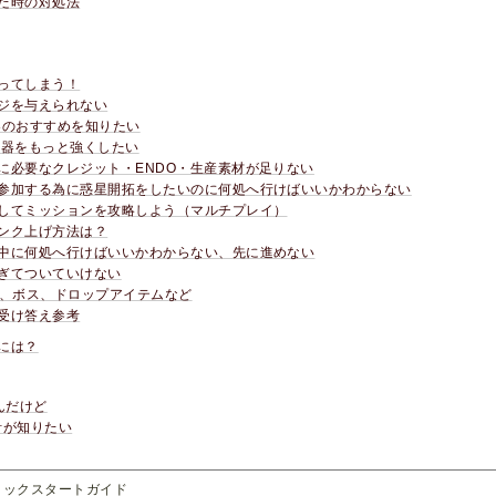
た時の対処法
ってしまう！
ジを与えられない
器のおすすめを知りたい
武器をもっと強くしたい
に必要なクレジット・ENDO・生産素材が足りない
参加する為に惑星開拓をしたいのに何処へ行けばいいかわからない
してミッションを攻略しよう（マルチプレイ）
ンク上げ方法は？
中に何処へ行けばいいかわからない、先に進めない
ぎてついていけない
v、ボス、ドロップアイテムなど
受け答え参考
るには？
んだけど
針が知りたい
イックスタートガイド