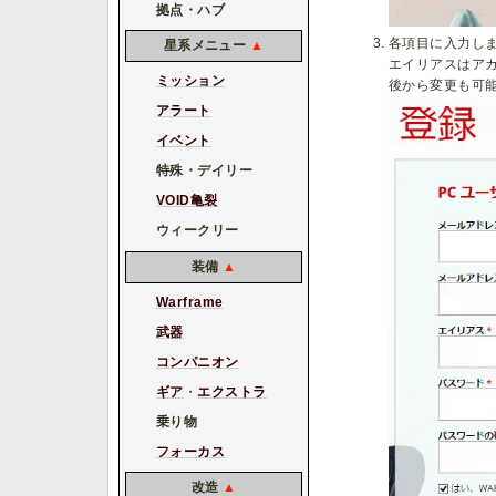
拠点・ハブ
各項目に入力し
星系メニュー
▲
エイリアスはア
ミッション
後から変更も可
アラート
イベント
特殊・デイリー
VOID亀裂
ウィークリー
装備
▲
Warframe
武器
コンパニオン
ギア
・
エクストラ
乗り物
フォーカス
改造
▲