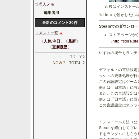
管理人メモ
後はインストー
編集者用
※Linuxで動かしたい
最新のコメント20件
Steamでのダウンロー
コメント一覧
▲
ストアページか
〔
人気
/
今日
〕〔
最新
〕
→
http://store.
〔
更新履歴
〕
いずれの場合もランチ
T.
?
Y.
?
NOW.
?
TOTAL.
?
デフォルトの言語設定
ッシュの更新処理が行
この言語設定はゲーム
例えば「日本語」に設
また、この言語設定は
例えば「日本語」に設
この言語設定はオンライ
インストール方法（公式
Steamを経由してプ
ドをランダムにもらう