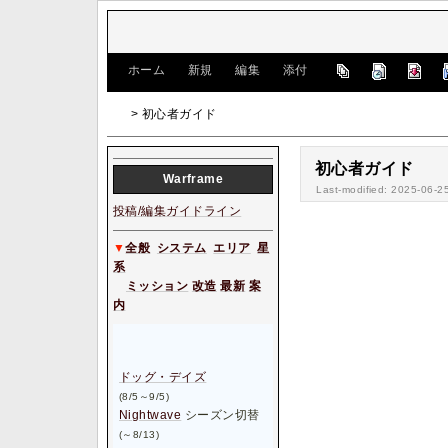
[
ホーム
|
新規
|
編集
|
添付
]
> 初心者ガイド
初心者ガイド
W
arframe
Last-modified: 2025-06-2
投稿/編集ガイドライン
▼
全般
システム
エリア
星
系
ミッション
改造
最新
案
内
ドッグ・デイズ
(8/5～9/5)
Nightwave
シーズン切替
(～8/13)