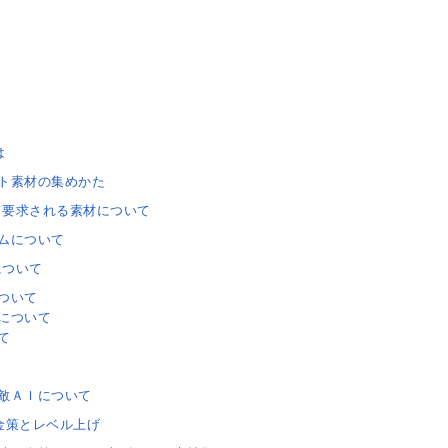
は
ト素材の集めかた
て要求される素材について
ムについて
について
ついて
について
て
敵ＡＩについて
金策とレベル上げ