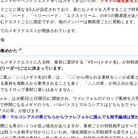
クエストやイベントクエスト等では入手できないため、
メギドの進化度を上
ドごとに異なる5人が設定されており、新たなメギドを入手することで対
ル」「ハード」「ベリーハード」「エクストリーム」の4つの難易度があ
挑むクエストごとに固定ですが、他のメンバーは難易度ごとに変動します。
全てのメギドクエストが開放されています。
情報
の集めかた
らメギドクエストに入る時、最初に選択する「VS○○(メギド名)」が対戦相
(リーダー)ごとに決まっています。
次に選ぶ「△△(メギド名)の章」は、「〇〇から得られる素材を△△が必要
れる素材を複数人から要求されることも多く、「△△の章」が何人分か並ぶ
んでもドロップ素材に違いはありません。
フォル」は火曜日(と日曜日)に開放され、ウァレフォルのドロップ素材を入
章で仲間になるメギドのうち、バルバトスとマルコシアスはどちらもウァレ
アスの章」が並びます。
の章・マルコシアスの章どちらからウァレフォルに挑んでも相手編成は変
る際にも章がいくつか並ぶ場合がありますが、素材ごとの対戦相手はすべて
らは戦うべき相手が分かりにくいため、強化画面から対戦相手を逆引きした