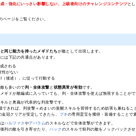
育成・強化にいっさい影響しない、上級者向けのチャレンジコンテンツ
とし
のページをご覧ください。
方と同じ能力を持ったメギドたち
が敵として出現します。
成には下記の共通点があります。
編成される
耐性がない
AI（後述）」に従って行動する
だ敵も多いので
列・全体攻撃
と
状態異常が有効
です。
たメギドが敵編成に入っていても、列・全体攻撃を使えば無視することがで
スキルと奥義が代表的な列攻撃です。
育成できれば、列攻撃＋めまいの覚醒スキルを習得するため妨害も兼ねるこ
の金冠クリアが安定してきたら、
ブネ
の専用霊宝を獲得・装備することで
では
ハルファス
や
アバラム
のスキルなどで全体攻撃ができます。
で後列の敵を引き寄せたり、
ハック
のスキルで前列の敵をノックバックさせ