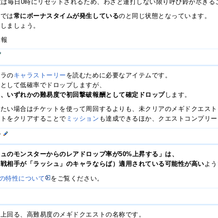
数は毎日0時にリセットされるため、わざと連打しない限り呼び鈴が尽きる
版では
常にボーナスタイムが発生している
のと同じ状態となっています。
意しましょう。
情報
ャラの
キャラストーリー
を読むために必要なアイテムです。
酬として低確率でドロップしますが、
に、いずれかの難易度で初回撃破報酬として確定ドロップ
します。
みたい場合はチケットを使って周回するよりも、未クリアのメギドクエスト
ストをクリアすることで
ミッション
も達成できるほか、クエストコンプリー
て
ュのモンスターからのレアドロップ率が50%上昇する」は、
対戦相手が「ラッシュ」のキャラならば）適用されている可能性が高い
よう
の特性について
をご覧ください。
を上回る、高難易度のメギドクエストの名称です。