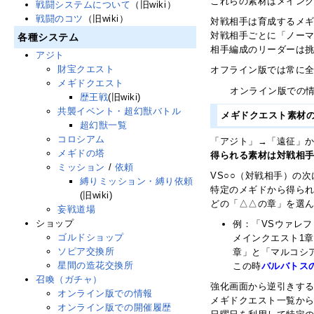
これらの素材はメイン
戦闘システムについて
（旧wiki）
戦闘のコツ
（旧wiki）
対戦相手は育成するメギ
対戦相手ごとに「ノーマ
各種システム
相手編成のリーダーは
アジト
財宝クエスト
オフライン版では常に
メギドクエスト
オンライン版での
歴王戦
(旧wiki)
共襲イベント・超幻獣バトル
メギドクエスト素材
超幻獣一覧
コロシアム
「アジト」→「遠征」か
メギドの塔
得られる素材は対戦相手
ミッション
/
依頼
VS○○（対戦相手）の
縛りミッション・縛り依頼
特定のメギドから得ら
(旧wiki)
どの「△△の章」を選
妄戦道場
ショップ
例：「VSウァレ
ゴルドショップ
メインクエスト1
ソピア交換所
章」と「マルコシ
星間の造花交換所
この時
バルバトス
召喚（ガチャ）
強化画面から逆引きす
オンライン版での情報
メギドクエスト一覧か
オンライン版での開催履歴