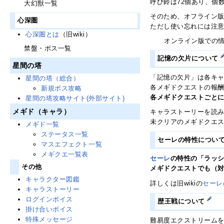
呼び鈴は72個あり、個
大幻獣一覧
そのため、オフライン
心深圏
ただし使い忘れには注
心深圏とは
（旧wiki）
オンライン版での
禁盤・ボス一覧
記憶の欠片について
星間の塔
「記憶の欠片」は各キ
星間の塔（総合）
各メギドクエストの報
新規ボス攻略
各メギドクエストごと
星間の塔攻略サイト(外部サイト)
メギド（キャラ）
キャラストーリーを読
未クリアのメギドクエ
メギド一覧
ステータス一覧
セーレの特性につい
マスエフェクト一覧
メギクエ一覧表
セーレ
の特性の「ラッシ
その他
メギドクエストでも（
キャラクター図鑑
詳しくは旧wikiの
セーレ
キャラストーリー
ログインボイス
歴王戦について
掛け合いボイス
特殊メッセージ
難易度エクストリーム