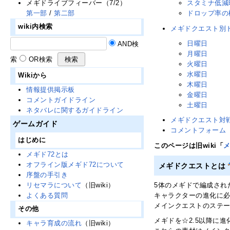
メギドライブフィーバー（7/2）
スタミナ低減
第一部
/
第二部
ドロップ率の
wiki内検索
メギドクエスト別
日曜日
AND検
月曜日
索
OR検索
火曜日
水曜日
Wikiから
木曜日
情報提供掲示板
金曜日
コメントガイドライン
土曜日
ネタバレに関するガイドライン
メギドクエスト対
ゲームガイド
コメントフォーム
はじめに
このページは旧wiki「
メギド72とは
オフライン版メギド72について
メギドクエストとは
序盤の手引き
リセマラについて
（旧wiki）
5体のメギドで編成され
よくある質問
キャラクターの進化に
メインクエストのステー
その他
メギドを☆2.5以降に
キャラ育成の流れ
（旧wiki）