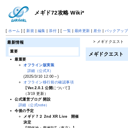
メギド72攻略 Wiki*
[
ホーム
] [
新規
|
編集
|
添付
] [
一覧
|
最終更新
|
差分
|
バックアッ
> メギドクエスト
最新情報
重要
メギドクエスト
最重要
オフライン版実装
詳細（公式X）
(2025/3/10 12:00～)
オフライン移行前の確認事項
【
Ver.2.0.1 公開
について】
（3/19 更新）
公式運営ブログ 開設
詳細（公式note）
今後の予定
メギド７２ 2nd XR Live 開催
決定
【開催地：豊洲PIT（東京）】