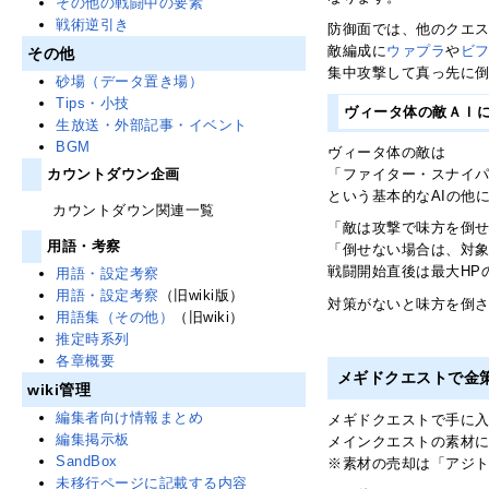
その他の戦闘中の要素
戦術逆引き
防御面では、他のクエ
敵編成に
ウァプラ
や
ビ
その他
集中攻撃して真っ先に
砂場（データ置き場）
Tips・小技
ヴィータ体の敵ＡＩ
生放送・外部記事・イベント
BGM
ヴィータ体の敵は
カウントダウン企画
「ファイター・スナイ
という基本的なAIの他
カウントダウン関連一覧
「敵は攻撃で味方を倒
用語・考察
「倒せない場合は、対象
戦闘開始直後は最大HP
用語・設定考察
用語・設定考察
（旧wiki版）
対策がないと味方を倒さ
用語集（その他）
（旧wiki）
推定時系列
各章概要
メギドクエストで金
wiki管理
編集者向け情報まとめ
メギドクエストで手に
編集掲示板
メインクエストの素材
SandBox
※素材の売却は「アジ
未移行ページに記載する内容