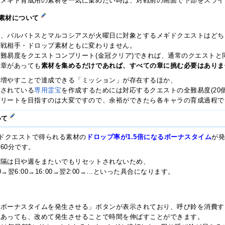
のメギド育成用の素材を一気に集めたい時は、対戦前の画面で下部をスライ
素材について
に、バルバトスとマルコシアスが火曜日に対象とするメギドクエストはどち
対戦相手・ドロップ素材ともに変わりません。
難易度をクエストコンプリート(金冠クリア)できれば、通常のクエストと
の章があっても
素材を集めるだけであれば、すべての章に挑む必要はありま
を増やすことで達成できる「ミッション」が存在するほか、
装されている
専用霊宝
を作成するためには対応するクエストの全難易度(20
プリートを目指すのは大変ですので、余裕ができたら各キャラの育成過程で
いて
ギドクエストで得られる素材の
ドロップ率が1.5倍になるボーナスタイム
が
60分です。
間隔は日や週をまたいでもリセットされないため、
00→翌6:00→16:00→翌2:00→…といった具合になります。
ボーナスタイムを発生させる」ボタンが表示されており、呼び鈴を消費す
であっても、改めて発生させることで時間を伸ばすことができます。