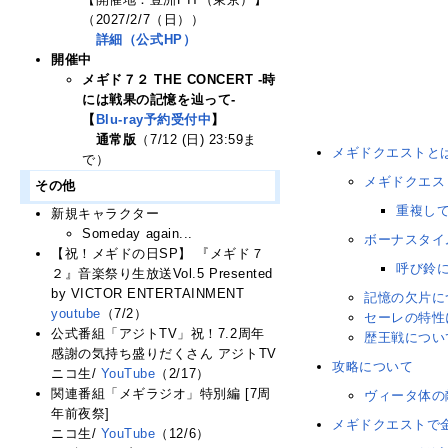
（2027/2/7（日））
詳細（公式HP）
開催中
メギド７２ THE CONCERT -時
には戦果の記憶を辿って-
【
Blu-ray予約受付中
】
通常版
（7/12 (日) 23:59ま
メギドクエストと
で）
メギドクエス
その他
重複し
新規キャラクター
Someday again...
ボーナスタイ
【祝！メギドの日SP】 『メギド７
呼び鈴
２』音楽祭り生放送Vol.5 Presented
by VICTOR ENTERTAINMENT
記憶の欠片に
youtube
（7/2）
セーレの特性
公式番組「アジトTV」祝！7.2周年
歴王戦につい
感謝の気持ち盛りだくさん アジトTV
攻略について
ニコ生/
YouTube
（2/17）
関連番組「メギラジオ」特別編 [7周
ヴィータ体の
年前夜祭]
メギドクエストで
ニコ生/
YouTube
（12/6）