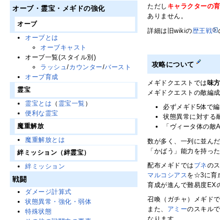
ただし
キャラクターの
オーブ・霊宝・メギドの強化
ありません。
オーブ
詳細は旧wikiの
歴王戦
オーブとは
オーブキャスト
オーブ一覧(スタイル別)
攻略について
ラッシュ
/
カウンター
/
バースト
オーブ育成
メギドクエストでは
味
霊宝
メギドクエストの敵編
霊宝とは
（
霊宝一覧
）
必ずメギド5体で
便利な霊宝
状態異常に対する
魔重解放
「ヴィータ体の敵
魔重解放とは
数が多く、一列に並ん
「かばう」能力を持っ
絆ミッション（絆霊宝）
配布メギドでは
ブネ
の
絆ミッション
マルコシアス
を☆3に
戦闘
育成が進んで難易度EX
ダメージ計算式
召喚（ガチャ）メギド
状態異常・強化・弱体
また、
アミー
のスキル
特殊状態
なります。