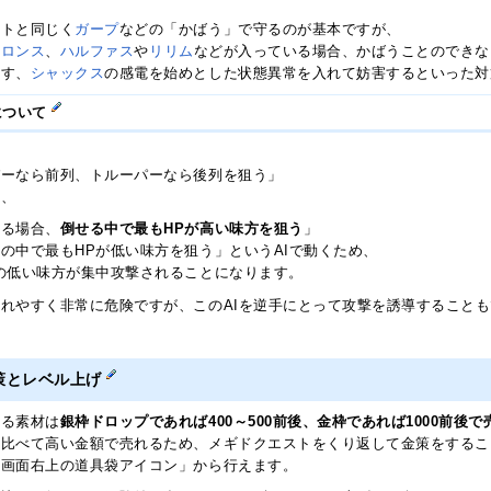
ストと同じく
ガープ
などの「かばう」で守るのが基本ですが、
フロンス
、
ハルファス
や
リリム
などが入っている場合、かばうことのできな
倒す、
シャックス
の感電を始めとした状態異常を入れて妨害するといった対
について
パーなら前列、トルーパーなら後列を狙う」
に、
せる場合、
倒せる中で最もHPが高い味方を狙う
」
の中で最もHPが低い味方を狙う」というAIで動くため、
の低い味方が集中攻撃されることになります。
れやすく非常に危険ですが、このAIを逆手にとって攻撃を誘導すること
策とレベル上げ
入る素材は
銀枠ドロップであれば400～500前後、金枠であれば1000前後で
に比べて高い金額で売れるため、メギドクエストをくり返して金策をするこ
ト画面右上の道具袋アイコン」から行えます。