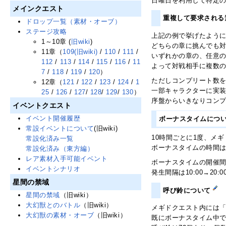
日曜日を利用して特定
メインクエスト
重複して要求される
ドロップ一覧（素材・オーブ）
ステージ攻略
上記の例で挙げたよう
1～10章 (
旧wiki
)
どちらの章に挑んでも
11章（
109(旧wiki)
/
110
/
111
/
いずれかの章の、任意の
112
/
113
/
114
/
115
/
116
/
11
よって対戦相手に複数
7
/
118
/
119
/
120
）
ただしコンプリート数
12章（
121
/
122
/
123
/
124
/
1
一部キャラクターに実
25
/
126
/
127
/
128
/
129
/
130
）
序盤からいきなりコン
イベントクエスト
イベント開催履歴
ボーナスタイムにつ
常設イベントについて
(旧wiki)
10時間ごとに1度、メ
常設化済み一覧
ボーナスタイムの時間は
常設化済み（東方編）
レア素材入手可能イベント
ボーナスタイムの開催
イベントシナリオ
発生間隔は10:00→20:
星間の禁域
呼び鈴について
星間の禁域
（旧wiki）
大幻獣とのバトル
（旧wiki）
メギドクエスト内には「
大幻獣の素材・オーブ
（旧wiki）
既にボーナスタイム中