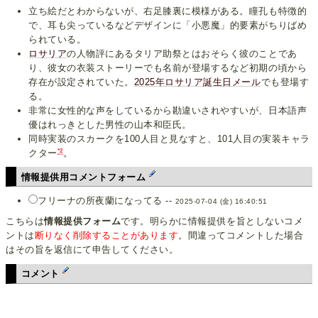
立ち絵だとわからないが、右足膝裏に模様がある。瞳孔も特徴的
で、耳も尖っているなどデザインに「小悪魔」的要素がちりばめ
られている。
ロサリア
の人物評にあるタリア助祭とはおそらく彼のことであ
り、彼女の衣装ストーリーでも名前が登場するなど初期の頃から
存在が設定されていた。
2025年ロサリア誕生日メール
でも登場す
る。
非常に女性的な声をしているから勘違いされやすいが、日本語声
優はれっきとした男性の山本和臣氏。
同時実装のスカークを100人目と見なすと、101人目の実装キャラ
*2
クター
。
情報提供用コメントフォーム
フリーナの所夜蘭になってる --
2025-07-04 (金) 16:40:51
こちらは
情報提供フォーム
です。明らかに情報提供を旨としないコメ
ントは
断りなく削除することがあります
。間違ってコメントした場合
はその旨を返信にて申告してください。
コメント