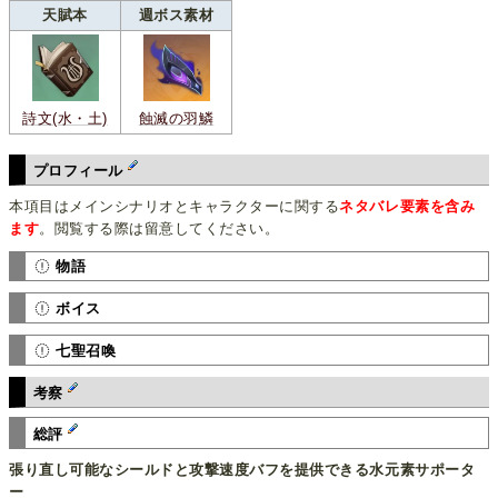
天賦本
週ボス素材
詩文(水・土)
蝕滅の羽鱗
プロフィール
本項目はメインシナリオとキャラクターに関する
ネタバレ要素を含み
ます
。閲覧する際は留意してください。
物語
ボイス
七聖召喚
考察
総評
張り直し可能なシールドと攻撃速度バフを提供できる水元素サポータ
ー