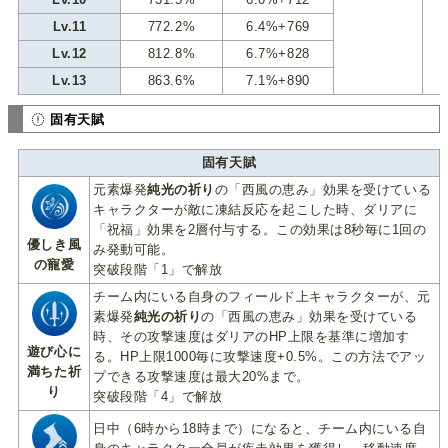
Lv.11
772.2%
6.4%+769
Lv.12
812.8%
6.7%+828
Lv.13
863.6%
7.1%+890
固有天賦
固有天賦
元素爆発
純光の祈り
の「西風の恵み」効果を受けている
キャラクターが敵に凍結反応を起こした時、ダリアに
「祝福」効果を2層付与する。この効果は8秒毎に1回の
優しき風
み発動可能。
の寵愛
突破段階「1」で解放
チーム内にいる自身のフィールド上キャラクターが、元
素爆発
純光の祈り
の「西風の恵み」効果を受けている
時、その攻撃速度はダリアのHP上限を基準に増加す
遊び心に
る。HP上限1000毎に攻撃速度+0.5%。この方法でアッ
満ちた祈
プできる攻撃速度は最大20%まで。
り
突破段階「4」で解放
日中（6時から18時まで）になると、チーム内にいる自