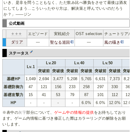
いき、是非を問うこともなく、ただ飲み比べ勝負をさせて最後は酒友
にしてしまう…こういったやり方は、解決策と呼んでいいのだろう
か？」——ジン
公式動画
✦✦✦
エピソード
実戦紹介
OST selection
チュートリア
ダリア
―
―
聖なる巡回
風の囁き
h
ﾀﾞﾘ
ｰｰ
ステータス
Lv.20
Lv.40
Lv.50
Lv.1
突破前
突破後
突破前
突破後
突破前
突破後
突破
基礎HP
1,049
2,694
3,477
5,208
5,765
6,631
7,373
8,23
基礎防御力
47
121
156
233
258
297
330
36
基礎攻撃力
15
41
53
79
87
101
112
12
HP
-
-
-
-
6.0%
6.0%
12.0%
12.
※表中の
灰字
部分について、
ゲーム中の情報の提供
をお待ちしており
ます。ゲーム内情報に基づき修正した際はカラーリングの解除をお願
いします。