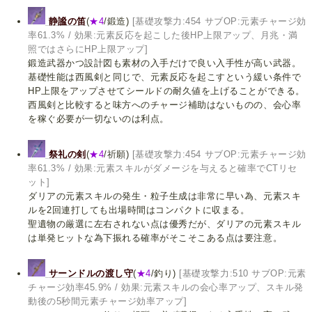
静謐の笛
(
★4
/鍛造)
[基礎攻撃力:454 サブOP:元素チャージ効
率61.3% / 効果:元素反応を起こした後HP上限アップ、月兆・満
照ではさらにHP上限アップ]
鍛造武器かつ設計図も素材の入手だけで良い入手性が高い武器。
基礎性能は西風剣と同じで、元素反応を起こすという緩い条件で
HP上限をアップさせてシールドの耐久値を上げることができる。
西風剣と比較すると味方へのチャージ補助はないものの、会心率
を稼ぐ必要が一切ないのは利点。
祭礼の剣
(
★4
/祈願)
[基礎攻撃力:454 サブOP:元素チャージ効
率61.3% / 効果:元素スキルがダメージを与えると確率でCTリセ
ット]
ダリアの元素スキルの発生・粒子生成は非常に早い為、元素スキ
ルを2回連打しても出場時間はコンパクトに収まる。
聖遺物の厳選に左右されない点は優秀だが、ダリアの元素スキル
は単発ヒットな為下振れる確率がそこそこある点は要注意。
サーンドルの渡し守
(
★4
/釣り)
[基礎攻撃力:510 サブOP:元素
チャージ効率45.9% / 効果:元素スキルの会心率アップ、スキル発
動後の5秒間元素チャージ効率アップ]