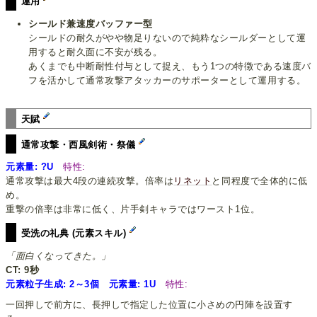
運用
シールド兼速度バッファー型
シールドの耐久がやや物足りないので純粋なシールダーとして運
用すると耐久面に不安が残る。
あくまでも中断耐性付与として捉え、もう1つの特徴である速度バ
フを活かして通常攻撃アタッカーのサポーターとして運用する。
天賦
通常攻撃・西風剣術・祭儀
元素量: ?U
特性:
通常攻撃は最大4段の連続攻撃。倍率は
リネット
と同程度で全体的に低
め。
重撃の倍率は非常に低く、片手剣キャラではワースト1位。
受洗の礼典 (元素スキル)
「面白くなってきた。」
CT: 9秒
元素粒子生成: 2～3個 元素量: 1U
特性:
一回押しで前方に、長押しで指定した位置に小さめの円陣を設置す