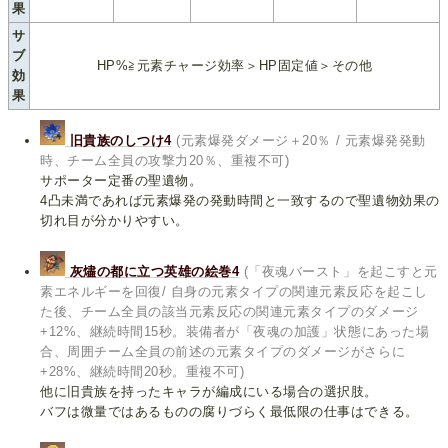
果
サ
ブ
HP%≧元素チャージ効率＞HP固定値＞その他
効
果
旧貴族のしつけ4
(元素爆発ダメージ＋20％ / 元素爆発発動
時、チーム全員の攻撃力20％、重複不可)
サポーター定番の聖遺物。
4凸未満であれば元素爆発の発動時間と一致するので聖遺物効果の
切れ目が分かりやすい。
灰燼の都に立つ英雄の絵巻4
(「夜魂バースト」を起こすと元
素エネルギーを回復/ 自身の元素タイプの関連元素反応を起こし
た後、チーム全員の該当元素反応の関連元素タイプのダメージ
+12%、継続時間15秒。装備者が「夜魂の加護」状態にあった場
合、周囲チーム全員の前述の元素タイプのダメージがさらに
+28%、継続時間20秒。重複不可)
他に旧貴族を持ったキャラが編成にいる場合の選択肢。
バフは微量ではあるものの腐りづらく最低限の仕事はできる。