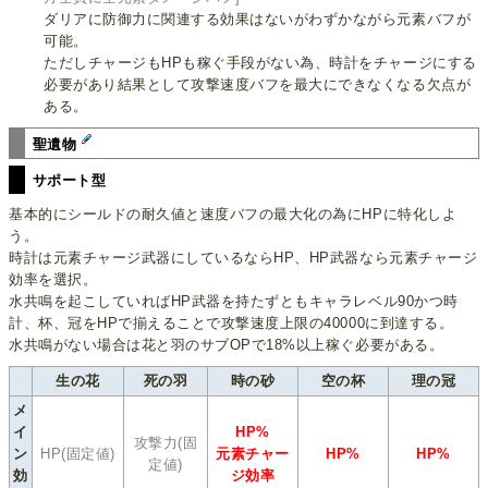
ダリアに防御力に関連する効果はないがわずかながら元素バフが
可能。
ただしチャージもHPも稼ぐ手段がない為、時計をチャージにする
必要があり結果として攻撃速度バフを最大にできなくなる欠点が
ある。
聖遺物
サポート型
基本的にシールドの耐久値と速度バフの最大化の為にHPに特化しよ
う。
時計は元素チャージ武器にしているならHP、HP武器なら元素チャージ
効率を選択。
水共鳴を起こしていればHP武器を持たずともキャラレベル90かつ時
計、杯、冠をHPで揃えることで攻撃速度上限の40000に到達する。
水共鳴がない場合は花と羽のサブOPで18%以上稼ぐ必要がある。
生の花
死の羽
時の砂
空の杯
理の冠
メ
イ
HP%
攻撃力(固
ン
HP(固定値)
元素チャー
HP%
HP%
定値)
効
ジ効率