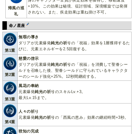
身のキャラクター全員が疾走効果を獲得し、移動速度
+10%。この効果は秘境、征討領域、深境螺旋では発揮
帰風の巡
されない。また、疾走効果は重ね掛け不可。
礼
命ノ星座
無瑕の導き
ダリアが元素爆発
純光の祈り
の「祝福」効果を1層獲得するた
びに、元素エネルギーを2.5回復する。
第1重
慈愛の啓示
ダリアが元素爆発
純光の祈り
の「祝福」を消費して聖眷シー
ルドを召喚した後、聖眷シールドに守られているキャラクタ
第2重
ーのシールド強化+25%。12秒間継続する。
風花の奉納
元素爆発
純光の祈り
のスキルLv.+3。
最大Lv.15まで。
第3重
人々の祈り
元素爆発
純光の祈り
の「西風の恵み」効果の継続時間+3秒。
第4重
狡知の完成