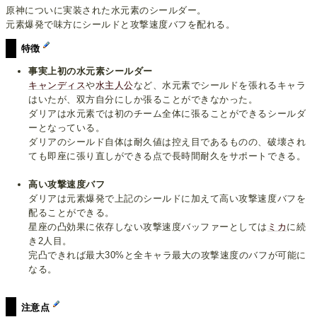
原神についに実装された水元素のシールダー。
元素爆発で味方にシールドと攻撃速度バフを配れる。
特徴
事実上初の水元素シールダー
キャンディス
や
水主人公
など、水元素でシールドを張れるキャラ
はいたが、双方自分にしか張ることができなかった。
ダリアは水元素では初のチーム全体に張ることができるシールダ
ーとなっている。
ダリアのシールド自体は耐久値は控え目であるものの、破壊され
ても即座に張り直しができる点で長時間耐久をサポートできる。
高い攻撃速度バフ
ダリアは元素爆発で上記のシールドに加えて高い攻撃速度バフを
配ることができる。
星座の凸効果に依存しない攻撃速度バッファーとしては
ミカ
に続
き2人目。
完凸できれば最大30%と全キャラ最大の攻撃速度のバフが可能に
なる。
注意点