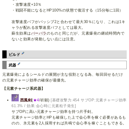
・攻撃速度+10％
・戦闘不能になるとHP100%の状態で復活する（15分毎に1回）
攻撃速度バフがパッシブ2と合わせて最大30％になり、これは1キ
ャラが配れる攻撃速度バフとしては最大。
蘇生効果は
バーバラ
のものと同じだが、元素爆発の継続時間内で
ないと効果が発動しない点には注意。
ビルド
武器
元素爆発によるシールドの展開が主な役割となる為、毎回回せるだけ
の元素チャージ効率の確保が最優先。
【元素チャージ系武器】
西風剣
(
★4
/祈願)
[基礎攻撃力:454 サブOP:元素チャージ効率
61.3% / 効果:会心時に元素粒子発生]
サブOPに高い元素チャージ効率を持つ片手剣。
元素チャージ効率とHPも確保した上で会心率を稼ぐ必要があるも
のの、氷元素を2人採用すれば共鳴で会心率を稼ぐこともできる。