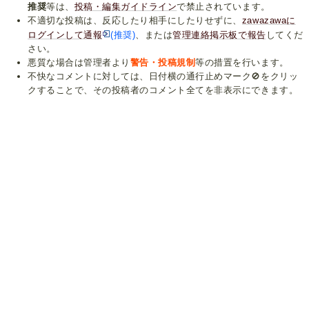
推奨
等は、
投稿・編集ガイドライン
で禁止されています。
不適切な投稿は、反応したり相手にしたりせずに、
zawazawaに
ログインして通報
(推奨)
、または
管理連絡掲示板で報告
してくだ
さい。
悪質な場合は管理者より
警告・投稿規制
等の措置を行います。
不快なコメントに対しては、日付横の通行止めマーク🚫をクリッ
クすることで、その投稿者のコメント全てを非表示にできます。