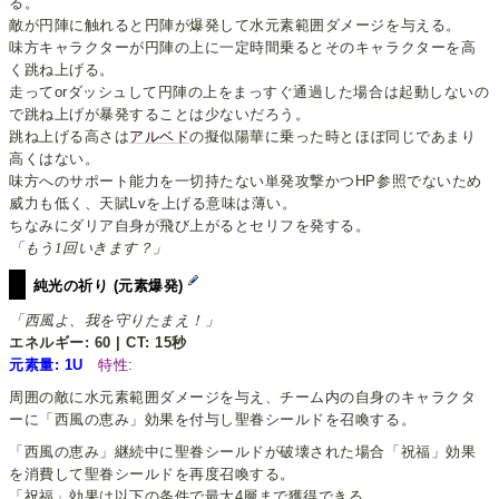
る。
敵が円陣に触れると円陣が爆発して水元素範囲ダメージを与える。
味方キャラクターが円陣の上に一定時間乗るとそのキャラクターを高
く跳ね上げる。
走ってorダッシュして円陣の上をまっすぐ通過した場合は起動しないの
で跳ね上げが暴発することは少ないだろう。
跳ね上げる高さは
アルベド
の擬似陽華に乗った時とほぼ同じであまり
高くはない。
味方へのサポート能力を一切持たない単発攻撃かつHP参照でないため
威力も低く、天賦Lvを上げる意味は薄い。
ちなみにダリア自身が飛び上がるとセリフを発する。
「もう1回いきます？」
純光の祈り (元素爆発)
「西風よ、我を守りたまえ！」
エネルギー: 60 | CT: 15秒
元素量: 1U
特性:
周囲の敵に水元素範囲ダメージを与え、チーム内の自身のキャラクタ
ーに「西風の恵み」効果を付与し聖眷シールドを召喚する。
「西風の恵み」継続中に聖眷シールドが破壊された場合「祝福」効果
を消費して聖眷シールドを再度召喚する。
「祝福」効果は以下の条件で最大4層まで獲得できる。