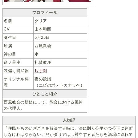
プロフィール
名前
ダリア
CV
山本和臣
誕生日
5月25日
所属
西風教会
神の目
水
命ノ星座
礼賛歌座
装備可能武器
片手剣
オリジナル料
夜の歓談
理
（エビのポテトカナッペ）
ひとこと紹介
西風教会の助祭にして、教会における風神
の代理人。
人物評
「住民たちのいざこざを解決する時は、法に則り公平かつ公正に判断
しなければならない。だがダリアは…対立する者たちを酒場に連れて