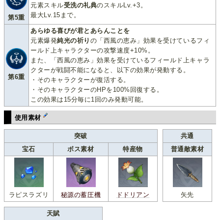
元素スキル
受洗の礼典
のスキルLv.+3。
最大Lv.15まで。
第5重
あらゆる喜びが君とあらんことを
元素爆発
純光の祈り
の「西風の恵み」効果を受けているフィ
ールド上キャラクターの攻撃速度+10%。
また、「西風の恵み」効果を受けているフィールド上キャラ
クターが戦闘不能になると、以下の効果が発動する。
第6重
・そのキャラクターが復活する。
・そのキャラクターのHPを100%回復する。
この効果は15分毎に1回のみ発動可能。
使用素材
突破
共通
宝石
ボス素材
特産物
普通敵素材
ラピスラズリ
秘源の蓄圧機
ドドリアン
矢先
天賦