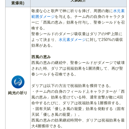
天賦紹介
素爆発)
敬虔な心と歌声で神に祈りを捧げ、周囲の敵に
水元素
範囲ダメージ
を与える。チーム内の自身のキャラクタ
ーに「西風の恵み」効果を付与し、聖眷シールドを召
喚する。
聖眷シールドのダメージ吸収量はダリアのHP上限に
よって決まり、
水元素ダメージ
に対して250%の吸収
効果がある。
西風の恵み
西風の恵みの継続中、聖眷シールドがダメージで破壊
された時、ダリアは祝福効果を1層消費して、再び聖
眷シールドを召喚できる。
ダリアは以下の方法で祝福効果を獲得できる。
・チーム内の自身のフィールド上キャラクターが「西
純光の祈り
風の恵み」効果を受けている時、通常攻撃が敵に4回
命中するたびに、ダリアは祝福効果を1層獲得する。
・固有天賦「優しき風の寵愛」効果を発動する（固有
天賦「優しき風の寵愛」）。
西風の恵みの効果継続時間中、ダリアは祝福効果を最
大4層獲得できる。