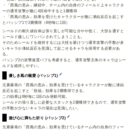
・「西風の恵み」継続中、チーム内の自身のフィールド上キャラクタ
ーの通常攻撃が敵に4回命中すると1層獲得
・「西風の恵み」効果を受けたキャラクターが敵に凍結反応を起こす
とパッシブ1で2層獲得（8秒毎に1回）
シールドの耐久値自体は張り直しが可能な分やや低く、大技を通すと
シールド越しにワンパンされてしまうことも。
そのためシールドを維持するには大技を避けつつ通常攻撃の手数が多
いキャラか凍結反応を意識して起こせるキャラを採用する必要があ
る。
パッシブ2の攻撃速度バフも考慮すると、通常攻撃主体のキャラはシー
ルドを維持しやすい。
優しき風の寵愛 (パッシブ1)
元素爆発の「西風の恵み」効果を受けているキャラクターが敵に凍結
反応を起こすと「祝福」効果を2層獲得できる。
この効果は8秒毎に1回のみ発動可能。
シールドの張り直しに必要なスタックを2層獲得できるので、通常攻撃
の手数が少ないキャラの場合は意識したい。
遊び心に満ちた祈り (パッシブ2)
元素爆発の「西風の恵み」効果を受けているチーム内の自身のフィー