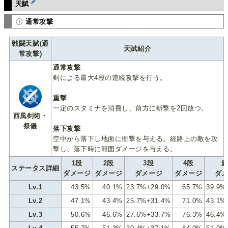
天賦
通常攻撃
戦闘天賦(通
天賦紹介
常攻撃)
通常攻撃
剣による最大4段の連続攻撃を行う。
重撃
一定のスタミナを消費し、前方に斬撃を2回放つ。
西風剣術・
祭儀
落下攻撃
空中から落下し地面に衝撃を与える。経路上の敵を攻
撃し、落下時に範囲ダメージを与える。
1段
2段
3段
4段
ステータス詳細
ダメージ
ダメージ
ダメージ
ダメージ
ダ
Lv.1
43.5%
40.1%
23.7%+29.0%
65.7%
39.9%
Lv.2
47.1%
43.4%
25.7%+31.4%
71.0%
43.1%
Lv.3
50.6%
46.6%
27.6%+33.7%
76.3%
46.4%