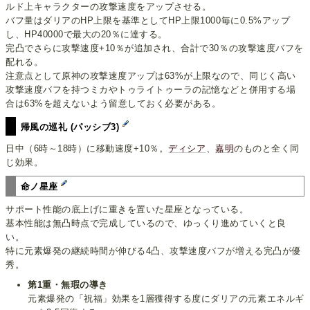
ルド上キャラクターの攻撃速度をアップさせる。
バフ量はダリアのHP上限を基準としてHP上限1000毎に0.5%アップ
し、HP40000で最大の20％に達する。
完凸でさらに攻撃速度+10％が追加され、合計で30％の攻撃速度バフを
配れる。
注意点として原神の攻撃速度アップは63%が上限なので、同じく高い
攻撃速度バフを持つミカやトゥライトゥーラの記憶などと併用する場
合は63%を超えないよう留意しておく必要がある。
帰風の巡礼 (パッシブ3)
日中（6時～18時）に移動速度+10％。
ディシア
、
嘉明
のものと全く同
じ効果。
命ノ星座
サポート性能の底上げに重きを置いた星座となっている。
基本性能は無凸時点で完成しているので、ゆっくり進めていくと良
い。
特に元素爆発の継続時間が伸びる4凸、攻撃速度バフが増える完凸が優
秀。
第1重・無瑕の導き
元素爆発の「祝福」効果を1層獲得する度にダリアの元素エネルギ