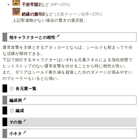
千岩牢固2
など
(HP+20%)
絶縁の旗印2
など
(元素チャージ効率+20%)
上記聖遺物がない場合の繋ぎの選択肢。
他キャラクターとの相性
通常攻撃を主体とするアタッカーとならば、シールドも相まって十分
な活躍が期待できる。
下記で紹介するキャラクターはいずれも元素スキルによる強化状態で
ヒットストップのない通常攻撃を出せることから特に相性が良い。
また、ダリアはシールド耐久値を超過した分のダメージが嵩みやすい
のでヒーラーもいると心強い。
各元素一覧
編成例
編成
その他
小ネタ