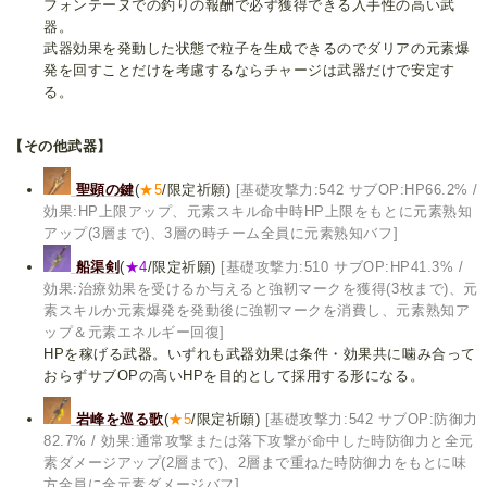
フォンテーヌでの釣りの報酬で必ず獲得できる入手性の高い武
器。
武器効果を発動した状態で粒子を生成できるのでダリアの元素爆
発を回すことだけを考慮するならチャージは武器だけで安定す
る。
【その他武器】
聖顕の鍵
(
★5
/限定祈願)
[基礎攻撃力:542 サブOP:HP66.2% /
効果:HP上限アップ、元素スキル命中時HP上限をもとに元素熟知
アップ(3層まで)、3層の時チーム全員に元素熟知バフ]
船渠剣
(
★4
/限定祈願)
[基礎攻撃力:510 サブOP:HP41.3% /
効果:治療効果を受けるか与えると強靭マークを獲得(3枚まで)、元
素スキルか元素爆発を発動後に強靭マークを消費し、元素熟知ア
ップ＆元素エネルギー回復]
HPを稼げる武器。いずれも武器効果は条件・効果共に噛み合って
おらずサブOPの高いHPを目的として採用する形になる。
岩峰を巡る歌
(
★5
/限定祈願)
[基礎攻撃力:542 サブOP:防御力
82.7% / 効果:通常攻撃または落下攻撃が命中した時防御力と全元
素ダメージアップ(2層まで)、2層まで重ねた時防御力をもとに味
方全員に全元素ダメージバフ]