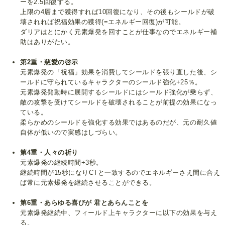
ーを2.5回復する。
上限の4層まで獲得すれば10回復になり、その後もシールドが破
壊されれば祝福効果の獲得(=エネルギー回復)が可能。
ダリアはとにかく元素爆発を回すことが仕事なのでエネルギー補
助はありがたい。
第2重・慈愛の啓示
元素爆発の「祝福」効果を消費してシールドを張り直した後、シ
ールドに守られているキャラクターのシールド強化+25％。
元素爆発発動時に展開するシールドにはシールド強化が乗らず、
敵の攻撃を受けてシールドを破壊されることが前提の効果になっ
ている。
柔らかめのシールドを強化する効果ではあるのだが、元の耐久値
自体が低いので実感はしづらい。
第4重・人々の祈り
元素爆発の継続時間+3秒。
継続時間が15秒になりCTと一致するのでエネルギーさえ間に合え
ば常に元素爆発を継続させることができる。
第6重・あらゆる喜びが 君とあらんことを
元素爆発継続中、フィールド上キャラクターに以下の効果を与え
る。