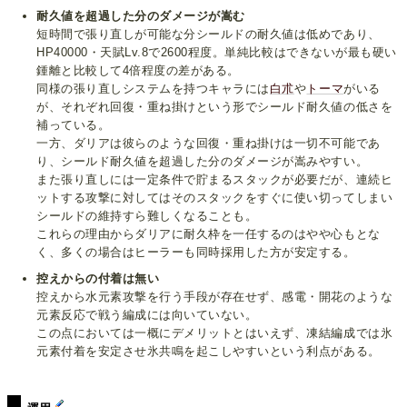
耐久値を超過した分のダメージが嵩む
短時間で張り直しが可能な分シールドの耐久値は低めであり、
HP40000・天賦Lv.8で2600程度。単純比較はできないが最も硬い
鍾離と比較して4倍程度の差がある。
同様の張り直しシステムを持つキャラには
白朮
や
トーマ
がいる
が、それぞれ回復・重ね掛けという形でシールド耐久値の低さを
補っている。
一方、ダリアは彼らのような回復・重ね掛けは一切不可能であ
り、シールド耐久値を超過した分のダメージが嵩みやすい。
また張り直しには一定条件で貯まるスタックが必要だが、連続ヒ
ットする攻撃に対してはそのスタックをすぐに使い切ってしまい
シールドの維持すら難しくなることも。
これらの理由からダリアに耐久枠を一任するのはやや心もとな
く、多くの場合はヒーラーも同時採用した方が安定する。
控えからの付着は無い
控えから水元素攻撃を行う手段が存在せず、感電・開花のような
元素反応で戦う編成には向いていない。
この点においては一概にデメリットとはいえず、凍結編成では氷
元素付着を安定させ氷共鳴を起こしやすいという利点がある。