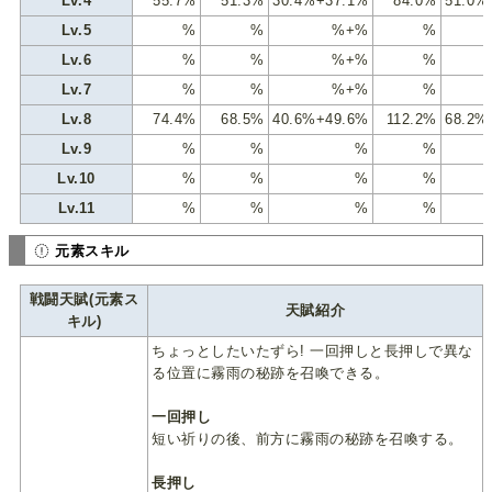
Lv.4
55.7%
51.3%
30.4%+37.1%
84.0%
51.0%
Lv.5
%
%
%+%
%
Lv.6
%
%
%+%
%
Lv.7
%
%
%+%
%
Lv.8
74.4%
68.5%
40.6%+49.6%
112.2%
68.2%
Lv.9
%
%
%
%
Lv.10
%
%
%
%
Lv.11
%
%
%
%
元素スキル
戦闘天賦(元素ス
天賦紹介
キル)
ちょっとしたいたずら! 一回押しと長押しで異な
る位置に霧雨の秘跡を召喚できる。
一回押し
短い祈りの後、前方に霧雨の秘跡を召喚する。
長押し