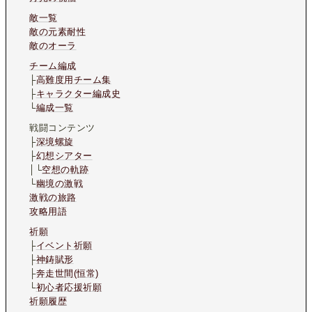
敵一覧
敵の元素耐性
敵のオーラ
チーム編成
├
高難度用チーム集
├
キャラクター編成史
└
編成一覧
戦闘コンテンツ
├
深境螺旋
├
幻想シアター
│└
空想の軌跡
└
幽境の激戦
激戦の旅路
攻略用語
祈願
├
イベント祈願
├
神鋳賦形
├
奔走世間(恒常)
└
初心者応援祈願
祈願履歴