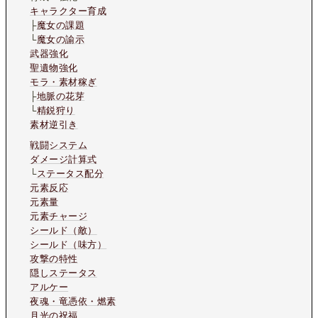
キャラクター育成
├
魔女の課題
└
魔女の諭示
武器強化
聖遺物強化
モラ・素材稼ぎ
├
地脈の花芽
└
精鋭狩り
素材逆引き
戦闘システム
ダメージ計算式
└
ステータス配分
元素反応
元素量
元素チャージ
シールド（敵）
シールド（味方）
攻撃の特性
隠しステータス
アルケー
夜魂・竜憑依・燃素
月光の祝福