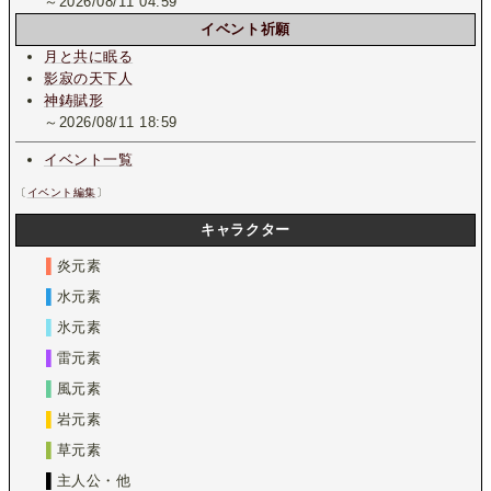
～2026/08/11 04:59
イベント祈願
月と共に眠る
影寂の天下人
神鋳賦形
～2026/08/11 18:59
イベント一覧
〔
イベント編集
〕
キャラクター
▌
炎元素
▌
水元素
▌
氷元素
▌
雷元素
▌
風元素
▌
岩元素
▌
草元素
▌
主人公・他