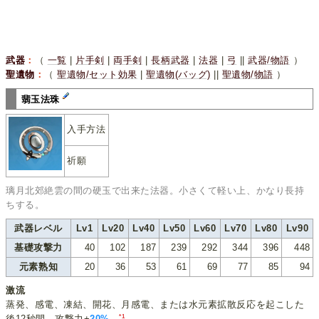
武器
：
（
一覧
|
片手剣
|
両手剣
|
長柄武器
|
法器
|
弓
||
武器/物語
）
聖遺物
：
（
聖遺物/セット効果
|
聖遺物(バッグ)
||
聖遺物/物語
）
翡玉法珠
入手方法
祈願
璃月北郊絶雲の間の硬玉で出来た法器。小さくて軽い上、かなり長持
ちする。
武器レベル
Lv1
Lv20
Lv40
Lv50
Lv60
Lv70
Lv80
Lv90
基礎攻撃力
40
102
187
239
292
344
396
448
元素熟知
20
36
53
61
69
77
85
94
激流
蒸発、感電、凍結、開花、月感電、または水元素拡散反応を起こした
*1