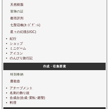
天然樹脂
冒険の証
都市評判
七聖召喚(ｶｰﾄﾞｹﾞｰﾑ)
星々の幻境(UGC)
紀行
ショップ
ミニゲーム
アイコン
のんびり旅行記
作成・収集要素
特別奉納
塵歌壺
アチーブメント
名刺の飾り紋
合成台(合成･変転･廻聖)
料理