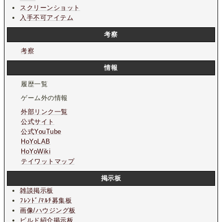
スクリーンショット
入手不可アイテム
考察
考察
情報
履歴一覧
ゲーム外の情報
外部リンク一覧
公式サイト
公式YouTube
HoYoLAB
HoYoWiki
テイワットマップ
掲示板
雑談掲示板
ﾌﾚﾝﾄﾞ/ﾏﾙﾁ募集板
画像/ハウジング板
ビルド紹介掲示板