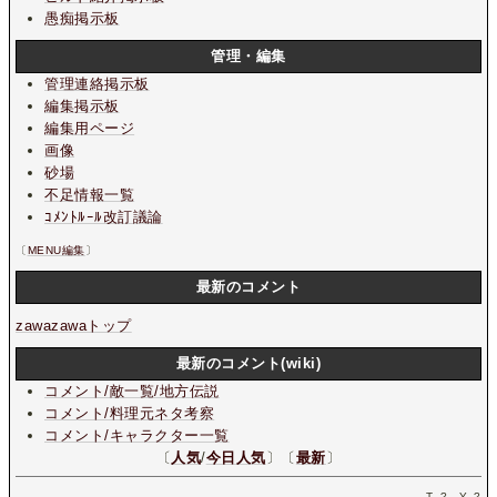
愚痴掲示板
管理・編集
管理連絡掲示板
編集掲示板
編集用ページ
画像
砂場
不足情報一覧
ｺﾒﾝﾄﾙｰﾙ改訂議論
〔
MENU編集
〕
最新のコメント
zawazawaトップ
最新のコメント(wiki)
コメント/敵一覧/地方伝説
コメント/料理元ネタ考察
コメント/キャラクター一覧
〔
人気
/
今日人気
〕〔
最新
〕
T.
?
Y.
?