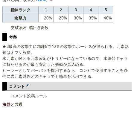
後12秒間、攻撃力+
20%
。
精錬ランク
1
2
3
4
5
攻撃力
20%
25%
30%
35%
40%
突破素材 累計必要数
考察
★3最高の攻撃力に精錬5で40％の攻撃力ボーナスが得られる。元素熟
知はオマケ程度。
水元素が関わる元素反応がトリガーになっているので、水法器キャラ
に持たせるのが最も安定した発動が見込める。
ヒーラーとしてバーバラを採用するなら、コンビで使用することを条
件に岩元素以外どのキャラでも効果を活用できる。
コメント
コメント投稿ルール
法器
と共通