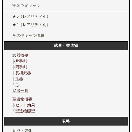
実装予定キャラ
★5（レアリティ別）
★4（レアリティ別）
その他キャラ情報
武器・聖遺物
武器概要
├
片手剣
├
両手剣
├
長柄武器
├
法器
└
弓
武器一覧
聖遺物概要
├
セット効果
└
聖遺物廻聖
攻略
育成・強化