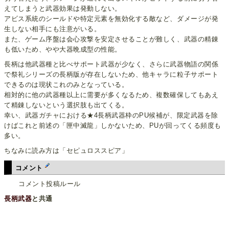
えてしまうと武器効果は発動しない。
アビス系統のシールドや特定元素を無効化する敵など、ダメージが発
生しない相手にも注意がいる。
また、ゲーム序盤は会心攻撃を安定させることが難しく、武器の精錬
も低いため、やや大器晩成型の性能。
長柄は他武器種と比べサポート武器が少なく、さらに武器物語の関係
で祭礼シリーズの長柄版が存在しないため、他キャラに粒子サポート
できるのは現状これのみとなっている。
相対的に他の武器種以上に需要が多くなるため、複数確保してもあえ
て精錬しないという選択肢も出てくる。
幸い、武器ガチャにおける★4長柄武器枠のPU候補が、限定武器を除
けばこれと前述の「匣中滅龍」しかないため、PUが回ってくる頻度も
多い。
ちなみに読み方は「セピュロススピア」
コメント
コメント投稿ルール
長柄武器
と共通