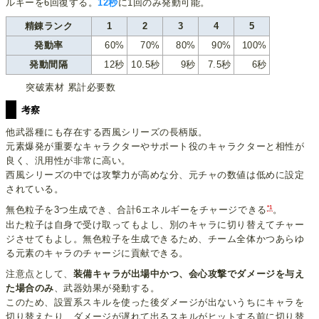
ルギーを6回復する。
12秒
に1回のみ発動可能。
精錬ランク
1
2
3
4
5
発動率
60%
70%
80%
90%
100%
発動間隔
12秒
10.5秒
9秒
7.5秒
6秒
突破素材 累計必要数
考察
他武器種にも存在する西風シリーズの長柄版。
元素爆発が重要なキャラクターやサポート役のキャラクターと相性が
良く、汎用性が非常に高い。
西風シリーズの中では攻撃力が高めな分、元チャの数値は低めに設定
されている。
*1
無色粒子を3つ生成でき、合計6エネルギーをチャージできる
。
出た粒子は自身で受け取ってもよし、別のキャラに切り替えてチャー
ジさせてもよし。無色粒子を生成できるため、チーム全体かつあらゆ
る元素のキャラのチャージに貢献できる。
注意点として、
装備キャラが出場中かつ、会心攻撃でダメージを与え
た場合のみ
、武器効果が発動する。
このため、設置系スキルを使った後ダメージが出ないうちにキャラを
切り替えたり、ダメージが遅れて出るスキルがヒットする前に切り替