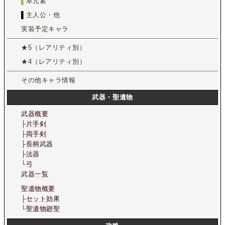
▌
草元素
▌
主人公・他
実装予定キャラ
★5（レアリティ別）
★4（レアリティ別）
その他キャラ情報
武器・聖遺物
武器概要
├
片手剣
├
両手剣
├
長柄武器
├
法器
└
弓
武器一覧
聖遺物概要
├
セット効果
└
聖遺物廻聖