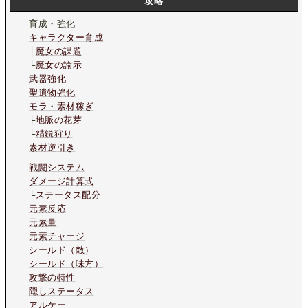
攻略
育成・強化
キャラクター育成
├
魔女の課題
└
魔女の諭示
武器強化
聖遺物強化
モラ・素材稼ぎ
├
地脈の花芽
└
精鋭狩り
素材逆引き
戦闘システム
ダメージ計算式
└
ステータス配分
元素反応
元素量
元素チャージ
シールド（敵）
シールド（味方）
攻撃の特性
隠しステータス
アルケー