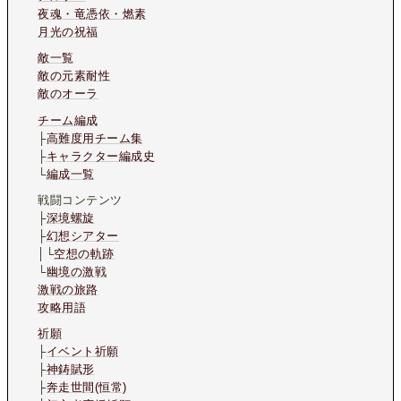
夜魂・竜憑依・燃素
月光の祝福
敵一覧
敵の元素耐性
敵のオーラ
チーム編成
├
高難度用チーム集
├
キャラクター編成史
└
編成一覧
戦闘コンテンツ
├
深境螺旋
├
幻想シアター
│└
空想の軌跡
└
幽境の激戦
激戦の旅路
攻略用語
祈願
├
イベント祈願
├
神鋳賦形
├
奔走世間(恒常)