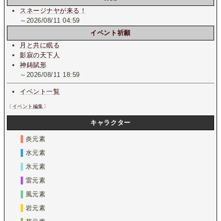
スネージナヤが来る！
～2026/08/11 04:59
イベント祈願
月と共に眠る
影寂の天下人
神鋳賦形
～2026/08/11 18:59
イベント一覧
〔
イベント編集
〕
キャラクター
▌
炎元素
▌
水元素
▌
氷元素
▌
雷元素
▌
風元素
▌
岩元素