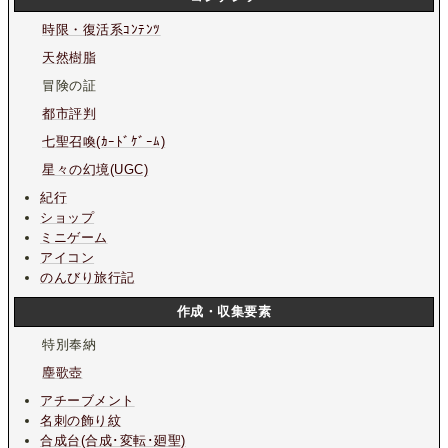
時限・復活系ｺﾝﾃﾝﾂ
天然樹脂
冒険の証
都市評判
七聖召喚(ｶｰﾄﾞｹﾞｰﾑ)
星々の幻境(UGC)
紀行
ショップ
ミニゲーム
アイコン
のんびり旅行記
作成・収集要素
特別奉納
塵歌壺
アチーブメント
名刺の飾り紋
合成台(合成･変転･廻聖)