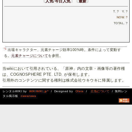
〔
人気
/
今日人気
〕〔
最新
〕
T.
?
Y.
?
NOW.
?
TOTAL.
?
*1
出場キャラクター、元素チャージ効率100%時。条件によって変動す
る。
元素チャージについて
を参照。
当wikiにおいて引用されている、「原神」内の文章・画像等の著作権
は、COGNOSPHERE PTE. LTD. が保有します。
引用外のコンテンツに関する権利は株式会社ウキウキに帰属します。
レンタルWIKI by
WIKIWIKI.jp*
/ Designed by
Olivia
/
広告について
/ 無料レン
タル掲示板
zawazawa