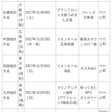
大
阪
グランフロン
ペー
近畿地区
2017年11月04日
フレンズ
府
ト大阪うめき
大会
（土）
万事屋
ジ
(大
た広場
阪)
広
島
ペー
中国地区
2017年11月23日
イオンモール
爆熱ヌロワ
県
大会
（木・祝）
広島祇園
ンヌの一族
ジ
(広
島)
香
川
ペー
四国地区
2017年11月26日
イオンモール
県
A.S.Kids!
大会
（日）
高松
ジ
(高
松)
福
マリノアシテ
帰ってきた
岡
ペー
九州地区
2017年12月03日
ィ福岡
SPC
県
大会
（日）
(アウトレッ
ガリガリー
ジ
(福
ト3棟前広場)
ズ
岡)
DAY1: