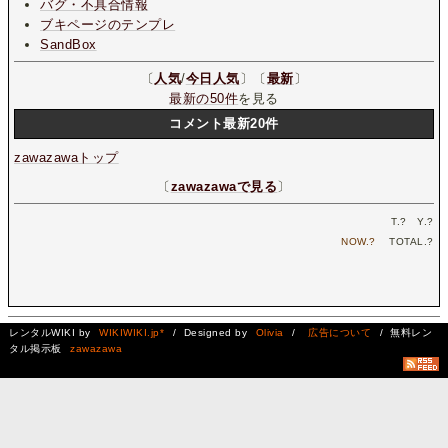
バグ・不具合情報
ブキページのテンプレ
SandBox
〔
人気
/
今日人気
〕〔
最新
〕
最新の50件
を見る
コメント最新20件
zawazawaトップ
〔
zawazawaで見る
〕
T.
?
Y.
?
NOW.
?
TOTAL.
?
レンタルWIKI by
WIKIWIKI.jp*
/ Designed by
Olivia
/
広告について
/ 無料レン
タル掲示板
zawazawa