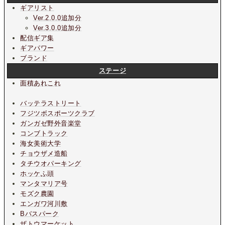
ギアリスト
Ver.2.0.0追加分
Ver.3.0.0追加分
配信ギア集
ギアパワー
ブランド
ステージ
面積あれこれ
バッテラストリート
フジツボスポーツクラブ
ガンガゼ野外音楽堂
コンブトラック
海女美術大学
チョウザメ造船
タチウオパーキング
ホッケふ頭
マンタマリア号
モズク農園
エンガワ河川敷
Bバスパーク
ザトウマーケット