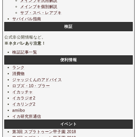
メインブキ汎用解説
メインブキ個別解説
サブ・スペ・レアブキ
サバイバル指南
検証
公式非公開情報など。
※ネタバレあり注意！
検証記事一覧
便利情報
ランク
消費物
ジャッジくんのアドバイス
ロブズ・10・プラー
イカッチャ
イカラジオ2
イカリング2
amiibo
イカ研究所通信
イベント
第3回 スプラトゥーン甲子園 2018