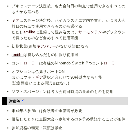
ブキはステージ決定後、各大会前日の時点で使用できるすべての
ものから選べる
ギア
はステージ決定後、ハイカラスクエア内で買え、かつ各大会
前日の時点で使用できるものから選べる
ただし
amiibo
に登録して読み込めば、
サーモンラン
やゲソタウン
で買ったものなど含めすべて使用可能
初期状態(追加
ギアパワー
がない状態)になる
amiibo
は持ち込んだものに限り使用可
コント
ローラー
は有線のNintendo Switch Proコント
ローラー
オプションは色覚サポートON
ほかはブキ・
ギア
選択と合わせて90秒以内なら可能
(設定間違いによる再試合はなし)
ソフトのバージョンは各大会前日時点の最新のものを使用
注意等
未成年の参加には保護者の承諾書が必要
優勝したときに全国大会へ参加するのを予め承諾することが条件
参加資格の転売・譲渡は禁止