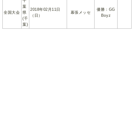
千
葉
2018年02月11日
優勝：GG
全国大会
県
幕張メッセ
（日）
Boyz
(千
葉)