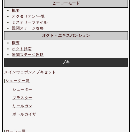
ヒーローモード
概要
オクタリアン
/
一覧
ミステリーファイル
難関ステージ攻略
オクト・エキスパンション
概要
オクト指南
難関ステージ攻略
ブキ
メインウェポン／ブキセット
[
シューター属
]
シューター
ブラスター
リールガン
ボトルガイザー
[
ローラー属
]