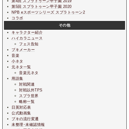
第4回 スプラトゥーン甲子園 2019
第5回 スプラトゥーン甲子園 2020
NPB eスポーツシリーズ スプラトゥーン2
コラボ
その他
キャラクター紹介
ハイカラニュース
フェス告知
ブキメーカー
音楽
小ネタ
元ネタ一覧
音楽元ネタ
用語集
対戦関連
対戦以外TPS
スプラ世界
略称一覧
日英対応表
公式動画集
ブキの流行変遷
未整理･未確認情報