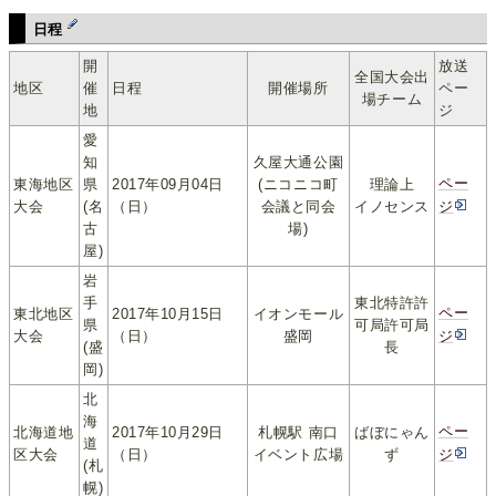
日程
開
放送
全国大会出
地区
催
日程
開催場所
ペー
場チーム
地
ジ
愛
知
久屋大通公園
ペー
東海地区
県
2017年09月04日
(ニコニコ町
理論上
大会
(名
（日）
会議と同会
イノセンス
ジ
古
場)
屋)
岩
手
東北特許許
ペー
東北地区
2017年10月15日
イオンモール
県
可局許可局
大会
（日）
盛岡
ジ
(盛
長
岡)
北
海
ペー
北海道地
2017年10月29日
札幌駅 南口
ばぼにゃん
道
区大会
（日）
イベント広場
ず
ジ
(札
幌)