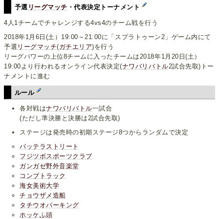
予選
リーグマッチ
・代表決定トーナメント
4人1チームでチャレンジする4vs4のチーム戦を行う
2018年1月6日(土）19:00～21:00に「スプラトゥーン2」ゲーム内にて
予選
リーグマッチ
(
ガチエリア
)を行う
リーグパワーの上位8チームに入ったチームは2018年1月20日(土）
19:00より行われるオンライン代表決定(
ナワバリバトル
2試合先取)トー
ナメントに進む
ルール
各対戦は
ナワバリバトル
一試合
(ただし準決勝と決勝は2試合先取)
ステージは発売時の初期ステージ8つからランダムで決定
バッテラストリート
フジツボスポーツクラブ
ガンガゼ野外音楽堂
コンブトラック
海女美術大学
チョウザメ造船
タチウオパーキング
ホッケふ頭