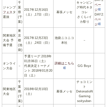
千
キャンピン
ペー
ジャンプ
葉
グ時代キタ
2017年12月16日
ジ
フェス
タ
県
幕張メッセ
コレ
（土）,17日（日）
DAY2:
選抜
(千
さくら♪イ
ペー
葉)
カ祭り
ジ
東
関東地区
京
2017年12月23日
池袋ニコニコ
大会 予
都
－
（土）,24日（日）
本社
備予選
(池
袋)
予選リーグ:2018年
01月06日（土）
詳細はこちら
オンライ
－
代表決定トーナメ
GG Boyz
ン大会
ント:2018年01月20
日（土）
千
チョコミン
葉
ト
関東地区
2018年02月10日
県
幕張メッセ
DetonatioN
大会
（土）
(千
Gaming
葉)
soityuber-