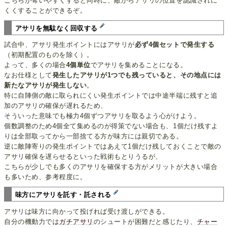
こちらが奪いやすくすると同時に、敵からアサリの位置を認識されに
くくすることができるぞ。
アサリを無駄なく回収する
試合中、アサリ発生ポイントにはアサリが
必ず4個セットで発生する
（初期配置のものを除く）。
よって、多くの場合
4個単位
でアサリを集めることになる。
なお仕様として
発生したアサリが1つでも残っていると、その地点には
新たなアサリが発生しない
。
特に自陣側の敵に取られにくい発生ポイントでは中途半端に残すと追
加のアサリの確保が遅れるため、
そういった意味でも極力4個ずつアサリを取るよう心がけよう。
個数調整のため4個全て集めるのが得策でない場合も、1個だけ残すよ
りは全部取ってから一部捨てる方が味方には親切である。
逆に敵陣寄りの発生ポイントではあえて1個だけ残しておくことで敵の
アサリ確保を遅らせるといった戦術もとりうるが、
こちらが少しでも多くのアサリを確保する方がメリットが大きい場合
も多いため、参考程度に。
味方にアサリを託す・託される
アサリは味方に向かって投げれば受け渡しができる。
自分の機動力では
ガチアサリ
のシュートが困難だと感じたり、
チャー