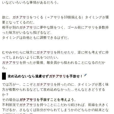
いなどいろいろな事情があるだろう。
故に、
ガチアサリ
をつくる（＝アサリを10個揃える）タイミングが重
要となってくるのだ。
相手が別の
ガチアサリ
に夢中な隙をつく、ゴール前にアサリを多数持
った味方がいるなら投げるなど、
タイミングは自他ともに調整できるはずだ。
むやみやたらに味方に
ガチアサリ
を持たせたり、逆に何も考えずに持
ってしまわないように気をつけたい。
ガチアサリ
を持ったが最後、敵全員から狙われることになるのだか
ら。
攻め込めないなら遠慮せず
ガチアサリ
を手放せ！
では万が一、ここぞと
ガチアサリ
を持ったのに、タイミングが悪く味
方が複数やられるなどして攻め込めなかった…そんなときどうする
か？
その場合は
ガチアサリ
を手放すことを考えよう
。
不利状況で
ガチアサリ
を持つことにこだわり続ければ、前線を大きく
下げるか、さもなくば自分がやられてしまうかのどちらかの結末とな