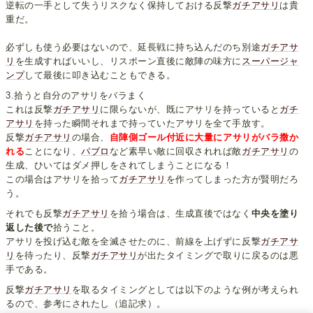
逆転の一手として失うリスクなく保持しておける反撃
ガチアサリ
は貴
重だ。
必ずしも使う必要はないので、延長戦に持ち込んだのち別途
ガチアサ
リ
を生成すればいいし、リスポーン直後に敵陣の味方に
スーパージャ
ンプ
して最後に叩き込むこともできる。
3.拾うと自分のアサリをバラまく
これは反撃
ガチアサリ
に限らないが、既にアサリを持っていると
ガチ
アサリ
を持った瞬間それまで持っていたアサリを全て手放す。
反撃
ガチアサリ
の場合、
自陣側ゴール付近に大量にアサリがバラ撒か
れる
ことになり、
パブロ
など素早い敵に回収されれば敵
ガチアサリ
の
生成、ひいてはダメ押しをされてしまうことになる！
この場合はアサリを拾って
ガチアサリ
を作ってしまった方が賢明だろ
う。
それでも反撃
ガチアサリ
を拾う場合は、生成直後ではなく
中央を塗り
返した後で
拾うこと。
アサリを投げ込む敵を全滅させたのに、前線を上げずに反撃
ガチアサ
リ
を待ったり、反撃
ガチアサリ
が出たタイミングで取りに戻るのは悪
手である。
反撃
ガチアサリ
を取るタイミングとしては以下のような例が考えられ
るので、参考にされたし（追記求）。