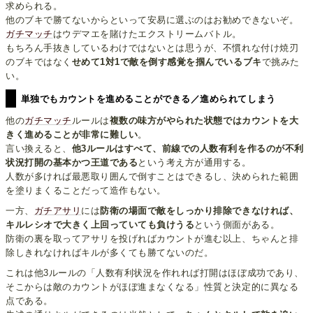
求められる。
他のブキで勝てないからといって安易に選ぶのはお勧めできないぞ。
ガチマッチ
はウデマエを賭けたエクストリームバトル。
もちろん手抜きしているわけではないとは思うが、不慣れな付け焼刃
のブキではなく
せめて1対1で敵を倒す感覚を掴んでいるブキ
で挑みた
い。
単独でもカウントを進めることができる／進められてしまう
他の
ガチマッチ
ルールは
複数の味方がやられた状態ではカウントを大
きく進めることが非常に難しい
。
言い換えると、
他3ルールはすべて、前線での人数有利を作るのが不利
状況打開の基本かつ王道である
という考え方が通用する。
人数が多ければ最悪取り囲んで倒すことはできるし、決められた範囲
を塗りまくることだって造作もない。
一方、
ガチアサリ
には
防衛の場面で敵をしっかり排除できなければ、
キルレシオで大きく上回っていても負けうる
という側面がある。
防衛の裏を取ってアサリを投げればカウントが進む以上、ちゃんと排
除しきれなければキルが多くても勝てないのだ。
これは他3ルールの「人数有利状況を作れれば打開はほぼ成功であり、
そこからは敵のカウントがほぼ進まなくなる」性質と決定的に異なる
点である。