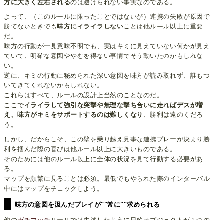
方に大きく左右される
のは避けられない事実なのである。
よって、（このルールに限ったことではないが）連携の失敗が原因で
勝てないときでも
味方にイライラしない
ことは他ルール以上に重要
だ。
味方の行動が一見意味不明でも、実はキミに見えていない何かが見え
ていて、明確な意図ややむを得ない事情でそう動いたのかもしれな
い。
逆に、キミの行動に秘められた深い意図を味方が読み取れず、誰もつ
いてきてくれないかもしれない。
これらはすべて、ルールの設計上当然のことなのだ。
ここで
イライラして強引な突撃や無理な撃ち合いに走ればデスが増
え、味方がキミをサポートするのは難しくなり
、勝利は遠のくだろ
う。
しかし、だからこそ、この壁を乗り越え見事な連携プレーが決まり勝
利を掴んだ際の喜びは他ルール以上に大きいものである。
そのためには他のルール以上に全体の状況を見て行動する必要があ
る。
マップを頻繁に見ることは必須。最低でもやられた際のインターバル
中にはマップをチェックしよう。
味方の意図を汲んだプレイが""常に""求められる
他の
ガチマッチ
ルールでは先述したように目的オブジェクトが１つの