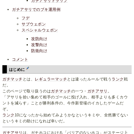
ガチアサリトラップ
ガチアサリでのブキ運用例
フデ
サブウェポン
スペシャルウェポン
攻防向け
攻撃向け
防衛向け
コメント
はじめに
ガチマッチ
とは、
レギュラーマッチ
とは違ったルールで戦う
ランク
戦
だ。
このページで取り扱うのは
ガチマッチ
の一つ・
ガチアサリ
。
「アサリを拾い集めて相手のゴールに投げ入れ、相手よりも多くカウ
ントを減らす」ことが勝利条件の、今作新登場のイカしたゲームだ
ぞ。
ランク
10になったから始めてみようかなというキミや、全然勝てない
というキミの助けになれば幸いだ。
ガチアサリ
は、ガチホコにおける「バリアのないホコ」がステージ上