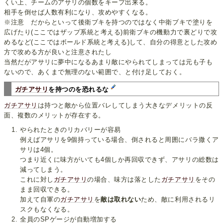
くい上、チームのアサリの個数をキープ出来る。
相手を倒せば人数有利になり、攻めやすくなる。
※注意 だからといって後衛ブキを持つのではなく中衛ブキで塗りを
広げたり(ここではザップ系統と考える)前衛ブキの機動力で裏どりで攻
めるなど(ここではボールド系統と考える)して、自分の得意とした攻め
方で攻める方が良いと注意されたし
当然だがアサリに夢中になるあまり敵にやられてしまっては元も子も
ないので、あくまで無理のない範囲で、と付け足しておく。
ガチアサリ
を持つのを恐れるな
ガチアサリ
は持つと敵から位置バレしてしまう大きなデメリットの反
面、複数のメリットが存在する。
やられたときのリカバリーが容易
例えばアサリを9個持っている場合、倒されると周囲にバラ撒くア
サリは4個。
つまり近くに味方がいても4個しか再回収できず、アサリの総数は
減ってしまう。
これに対し
ガチアサリ
の場合、味方は落とした
ガチアサリ
をその
まま回収できる。
加えて自軍の
ガチアサリ
を
敵は取れない
ため、敵に利用されるリ
スクもなくなる。
全員のSPゲージが自動増加する