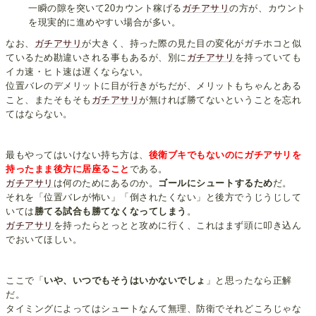
一瞬の隙を突いて20カウント稼げる
ガチアサリ
の方が、カウント
を現実的に進めやすい場合が多い。
なお、
ガチアサリ
が大きく、持った際の見た目の変化がガチホコと似
ているため勘違いされる事もあるが、別に
ガチアサリ
を持っていても
イカ速・ヒト速は遅くならない。
位置バレのデメリットに目が行きがちだが、メリットもちゃんとある
こと、またそもそも
ガチアサリ
が無ければ勝てないということを忘れ
てはならない。
最もやってはいけない持ち方は、
後衛ブキでもないのにガチアサリを
持ったまま後方に居座ること
である。
ガチアサリ
は何のためにあるのか。
ゴールにシュートするため
だ。
それを「位置バレが怖い」「倒されたくない」と後方でうじうじして
いては
勝てる試合も勝てなくなってしまう
。
ガチアサリ
を持ったらとっとと攻めに行く、これはまず頭に叩き込ん
でおいてほしい。
ここで「
いや、いつでもそうはいかないでしょ
」と思ったなら正解
だ。
タイミングによってはシュートなんて無理、防衛でそれどころじゃな