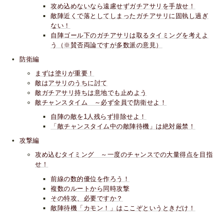
攻め込めないなら遠慮せずガチアサリを手放せ！
敵陣近くで落としてしまったガチアサリに固執し過ぎ
ない！
自陣ゴール下のガチアサリは取るタイミングを考えよ
う（※賛否両論ですが多数派の意見）
防衛編
まずは塗りが重要！
敵はアサリのうちに討て
敵ガチアサリ持ちは意地でも止めよう
敵チャンスタイム ～必ず全員で防衛せよ！
自陣の敵を1人残らず排除せよ！
「敵チャンスタイム中の敵陣待機」は絶対厳禁！
攻撃編
攻め込むタイミング ～一度のチャンスでの大量得点を目指
せ！
前線の数的優位を作ろう！
複数のルートから同時攻撃
その特攻、必要ですか？
敵陣待機「カモン！」はここぞというときだけ！