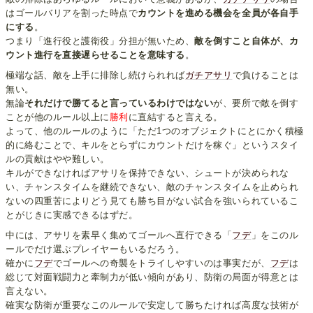
はゴールバリアを割った時点で
カウントを進める機会を全員が各自手
にする
。
つまり「進行役と護衛役」分担が無いため、
敵を倒すこと自体が、カ
ウント進行を直接遅らせることを意味する
。
極端な話、敵を上手に排除し続けられれば
ガチアサリ
で負けることは
無い。
無論
それだけで勝てると言っているわけではない
が、要所で敵を倒す
ことが他のルール以上に
勝利
に直結すると言える。
よって、他のルールのように「ただ1つのオブジェクトにとにかく積極
的に絡むことで、キルをとらずにカウントだけを稼ぐ」というスタイ
ルの貢献はやや難しい。
キルができなければアサリを保持できない、シュートが決められな
い、チャンスタイムを継続できない、敵のチャンスタイムを止められ
ないの四重苦によりどう見ても勝ち目がない試合を強いられているこ
とがじきに実感できるはずだ。
中には、アサリを素早く集めてゴールへ直行できる「
フデ
」をこのル
ールでだけ選ぶプレイヤーもいるだろう。
確かに
フデ
でゴールへの奇襲をトライしやすいのは事実だが、
フデ
は
総じて対面戦闘力と牽制力が低い傾向があり、防衛の局面が得意とは
言えない。
確実な防衛が重要なこのルールで安定して勝ちたければ高度な技術が