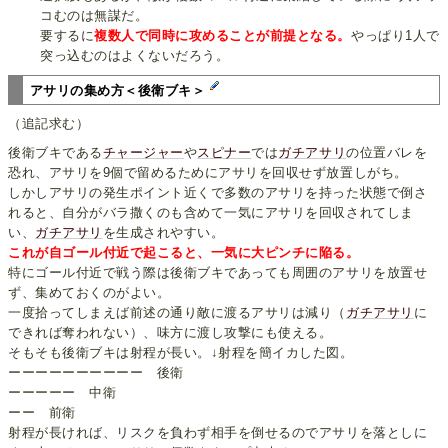
コむのは無謀だ。
要するに
複数人で同時に攻めることが前提となる。
やっぱり1人で
突っ込むのはよくないだろう。
アサリの集め方＜後衛ブキ＞
（追記求む）
後衛ブキである
チャージャー
や
スピナー
では
ガチアサリ
の位置バレを
恐れ、アサリを9個で留めるためにアサリを回収せず放置しがち。
しかしアサリの発生ポイント近くで多数のアサリを持った状態で倒さ
れると、自分がバラ撒くのも含めて一気にアサリを回収されてしま
い、
ガチアサリ
を生成されやすい。
これが自ゴール付近で起こると、一気に大ピンチに陥る。
特にゴール付近で戦う際は後衛ブキであっても周囲のアサリを放置せ
ず、集めておくのがよい。
一度拾ってしまえば前述の通り敵に渡るアサリは減り（
ガチアサリ
に
できれば奪われない）、味方に渡し攻撃にも使える。
そもそも後衛ブキは射程が長い。↓射程を簡イカした図。
ーーーーーーーーーー 後衛
ーーーーー 中衛
ーー 前衛
射程が長ければ、リスクを負わず相手を倒せるのでアサリを落としに