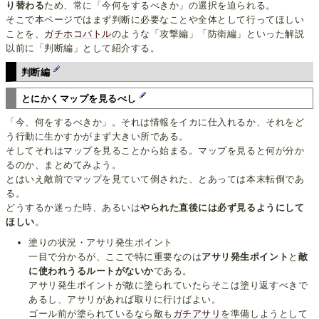
り替わる
ため、常に「今何をするべきか」の選択を迫られる。
そこで本ページではまず判断に必要なことや全体として行ってほしい
ことを、
ガチホコバトル
のような「攻撃編」「防衛編」といった解説
以前に「判断編」として紹介する。
判断編
とにかくマップを見るべし
「今、何をするべきか」。それは情報をイカに仕入れるか、それをど
う行動に生かすかがまず大きい所である。
そしてそれはマップを見ることから始まる。マップを見ると何が分か
るのか、まとめてみよう。
とはいえ敵前でマップを見ていて倒された、とあっては本末転倒であ
る。
どうするか迷った時、あるいは
やられた直後には必ず見るようにして
ほしい
。
塗りの状況・アサリ発生ポイント
一目で分かるが、ここで特に重要なのは
アサリ発生ポイント
と
敵
に使われうるルートがないか
である。
アサリ発生ポイントが敵に塗られていたらそこは塗り返すべきで
あるし、アサリがあれば取りに行けばよい。
ゴール前が塗られているなら敵も
ガチアサリ
を準備しようとして