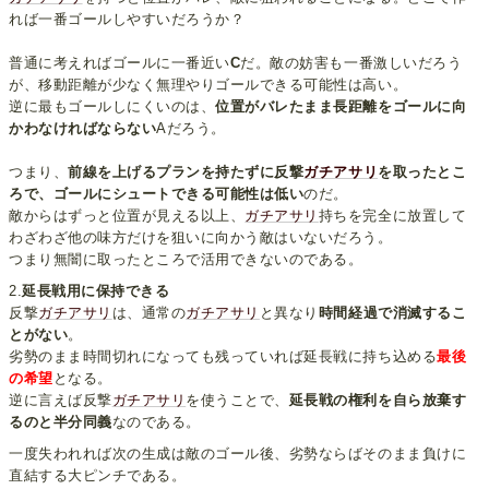
れば一番ゴールしやすいだろうか？
普通に考えればゴールに一番近い
C
だ。敵の妨害も一番激しいだろう
が、移動距離が少なく無理やりゴールできる可能性は高い。
逆に最もゴールしにくいのは、
位置がバレたまま長距離をゴールに向
かわなければならない
Aだろう。
つまり、
前線を上げるプランを持たずに反撃
ガチアサリ
を取ったとこ
ろで、ゴールにシュートできる可能性は低い
のだ。
敵からはずっと位置が見える以上、
ガチアサリ
持ちを完全に放置して
わざわざ他の味方だけを狙いに向かう敵はいないだろう。
つまり無闇に取ったところで活用できないのである。
2.
延長戦用に保持できる
反撃
ガチアサリ
は、通常の
ガチアサリ
と異なり
時間経過で消滅するこ
とがない
。
劣勢のまま時間切れになっても残っていれば延長戦に持ち込める
最後
の希望
となる。
逆に言えば反撃
ガチアサリ
を使うことで、
延長戦の権利を自ら放棄す
るのと半分同義
なのである。
一度失われれば次の生成は敵のゴール後、劣勢ならばそのまま負けに
直結する大ピンチである。