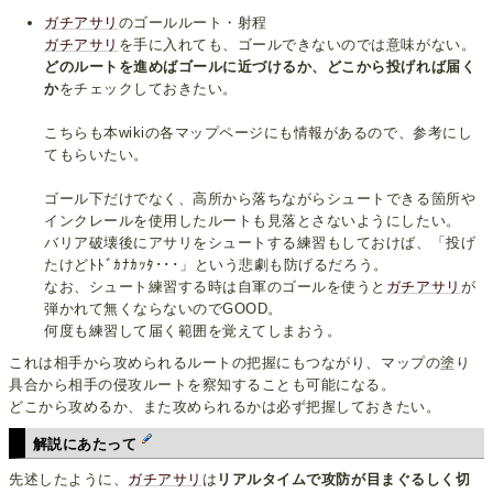
ガチアサリ
のゴールルート・射程
ガチアサリ
を手に入れても、ゴールできないのでは意味がない。
どのルートを進めばゴールに近づけるか、どこから投げれば届く
か
をチェックしておきたい。
こちらも本wikiの各マップページにも情報があるので、参考にし
てもらいたい。
ゴール下だけでなく、高所から落ちながらシュートできる箇所や
インクレールを使用したルートも見落とさないようにしたい。
バリア破壊後にアサリをシュートする練習もしておけば、「投げ
たけどﾄﾄﾞｶﾅｶｯﾀ･･･」という悲劇も防げるだろう。
なお、シュート練習する時は自軍のゴールを使うと
ガチアサリ
が
弾かれて無くならないのでGOOD。
何度も練習して届く範囲を覚えてしまおう。
これは相手から攻められるルートの把握にもつながり、マップの塗り
具合から相手の侵攻ルートを察知することも可能になる。
どこから攻めるか、また攻められるかは必ず把握しておきたい。
解説にあたって
先述したように、
ガチアサリ
は
リアルタイムで攻防が目まぐるしく切