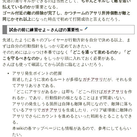
先述の通りキルができるのは当然として、
ちゃんとキルして敵を追い
払えているのか
が重要となる。
ゴール付近の敵の排除が完了し、かつチームのアサリ所持個数が敵と
同じかそれ以上
になった時点で初めて打開成功と言えるだろう。
試合の前に練習せよ～さんぽの重要性～
先述したように各々のプレイヤーが行動方針を自分で決める以上、ま
ずは自分の行動指針をしっかり定めておきたい。
そのためにはぶっつけ本番ではなく
「どこを通って攻めるのか」「ど
こを守るべきなのか」
をしっかり頭に入れておく必要がある。
さんぽも使って確認してから試合に臨むとよいだろう。
アサリ発生ポイントの把握
前述したように攻めるルートが多様な
ガチアサリ
だが、それも全
てアサリありきである。
「どこにアサリがあるか」は即ち「どこへ行けば
ガチアサリ
を作
れるか」であり、行動指針の核となることはまず間違いない。
アサリの発生しうる箇所は自陣も敵陣も同じなので、敵陣に落ち
ているアサリで
ガチアサリ
を生成したり、バリア破壊後に敵陣の
アサリでさらにカウントを進めるといった戦術をとることもでき
る。
本wikiの各マップページにも情報があるので、参考にしてもらい
たい。