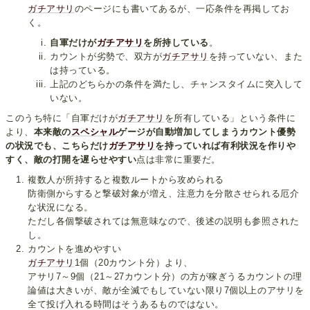
ガチアサリ
のページにも書いてあるが、一応条件を再掲してお
く。
自軍だけが
ガチアサリ
を所持している
。
カウントが劣勢で、双方が
ガチアサリ
を持っていない、また
は持っている。
上記のどちらかの条件を満たし、チャンスタイムに突入して
いない。
このうち特に「自軍だけが
ガチアサリ
を所有している」という条件に
より、
本来敵の
スペシャル
ゲージが自動増加してしまうカウント優勢
の状況でも、こちらだけ
ガチアサリ
を持っていれば有利状況を作りや
すく、敵の打開を遅らせやすい
点は非常に重要だ。
複数人が所持すると複数ルートから攻められる
防衛側からすると撃破対象が増え、注意力を分散させられる厄介
な状況になる。
ただし各個撃破されては無意味なので、後述の説明も参照された
し。
カウントを進めやすい
ガチアサリ
1個（20カウント分）より、
アサリ7～9個（21～27カウント分）の方が稼ぎうるカウントの理
論値は大きいが、敵が全滅でもしていない限り7個以上のアサリを
全て投げ入れる時間はそうあるものではない。