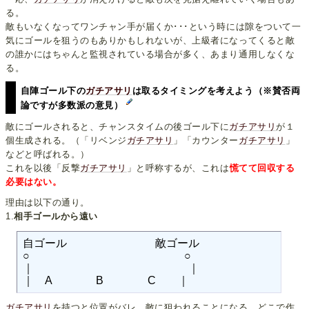
る。
敵もいなくなってワンチャン手が届くか･･･という時には隙をついて一
気にゴールを狙うのもありかもしれないが、上級者になってくると敵
の誰かにはちゃんと監視されている場合が多く、あまり通用しなくな
る。
自陣ゴール下の
ガチアサリ
は取るタイミングを考えよう（※賛否両
論ですが多数派の意見）
敵にゴールされると、チャンスタイムの後ゴール下に
ガチアサリ
が１
個生成される。（「リベンジ
ガチアサリ
」「カウンター
ガチアサリ
」
などと呼ばれる。）
これを以後「反撃
ガチアサリ
」と呼称するが、これは
慌てて回収する
必要はない。
理由は以下の通り。
1.
相手ゴールから遠い
自ゴール　　　　　　　　敵ゴール

○　　　　　　　　　　　　　　○

｜　　　　　　　　　　　　　　｜

ガチアサリ
を持つと位置がバレ、敵に狙われることになる。どこで作