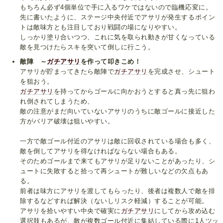
もちろん必ず4個単位で手に入るワケではないので臨機応変に。
先に書いたように、ステージ中央付近でアサリが発生するポイン
トは敵味方とも注目しており戦闘の場になりやすい。
しっかり塗り合いつつ、これに気を取られ動きが甘くなっている
敵を見つけたらスキを突いて倒しに行こう。
敵陣 ～
ガチアサリ
を作って叩きこめ！
アサリが貯まってきたら敵陣で
ガチアサリ
を完成させ、シュート
を狙おう。
ガチアサリ
を持ってからゴールに向かおうとすると真っ先に狙わ
れ倒されてしまうため、
敵の注意がまだ向いていないアサリのうちに敵ゴールに接近した
方がバリア破壊は狙いやすい。
一方で敵ゴール付近のアサリは敵に回収されている場合も多く、
敵を倒してアサリを得なければならない場合もある。
そのためゴールまで来てもアサリが足りないことがあったり、シ
ュートに失敗すると拾って再シュートが難しいなどの欠点もあ
る。
前者は味方にアサリを渡してもらったり、後者は複数人で敵を排
除するなどすれば解決（ないしリスク軽減）することが可能。
アサリを拾いやすい中央で確実に
ガチアサリ
にしてから攻め込む
選択肢もあるが、敵が複数ゴール付近に集結している際に1人ツッ