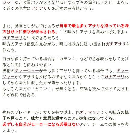
ジャー
など位置バレが大きな弱点となるブキの場合はラグビーよろし
く近くの味方に
ガチアサリ
を託すのも有効だろう。
また、見落としがちではあるが
自軍で最も多くアサリを持っている味
方は頭上に数字が表示される。
この味方にアサリを集めれば効率よく
ガチアサリ
を生成できるだろう。
味方のアサリ個数を見ながら、時には味方に渡し/渡され
ガチアサリ
を
作ろう。
自分が多く持っている場合は「カモン！」などで意思表示をしてあげ
ると仲間にも伝わりやすい。
後衛の
チャージャー
が最も多くアサリを持っている場合でも、
チャー
ジャー
からアサリを投げるのではなく味方からもらって
ガチアサリ
化
してから味方に渡した方が速かったりする。
もちろん味方の「カモン！」が無くとも、空気を読んで投げてあげる
方が親切ではある。
複数のプレイヤーがアサリを持つ以上、他
ガチマッチ
よりも
味方の様
子を見ること、味方と意思疎通することが大切になってくる。
必ずしも自分がヒーローになる必要はない
のだ。チームでの勝ちを考
えよう。