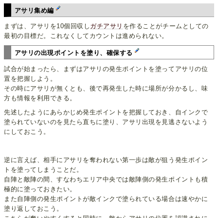
アサリ集め編
まずは、アサリを10個回収し
ガチアサリ
を作ることがチームとしての
最初の目標だ。これなくしてカウントは進められない。
アサリの出現ポイントを塗り、確保する
試合が始まったら、まずはアサリの発生ポイントを塗ってアサリの位
置を把握しよう。
その時にアサリが無くとも、後で再発生した時に場所が分かるし、味
方も情報を利用できる。
先述したようにあらかじめ発生ポイントを把握しておき、自インクで
塗られていないのを見たら直ちに塗り、アサリ出現を見逃さないよう
にしておこう。
逆に言えば、相手にアサリを奪われない第一歩は敵が狙う発生ポイン
トを塗ってしまうことだ。
自陣と敵陣の間、すなわちエリア中央では敵陣側の発生ポイントも積
極的に塗っておきたい。
また自陣側の発生ポイントが敵インクで塗られている場合は速やかに
塗り返しておこう。