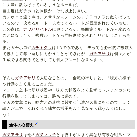
に大量に散らばっているようなルールだ。
自由度はガチホコと同様か、それ以上に高い。
ガチホコと違う点は、アサリがステージのアチラコチラに散らばって
いるので、攻めるルート、攻めてくるルートが固定されにくい点だ。
この点は、
ナワバリバトル
に似ているぞ。毎回違うルートから攻める
ことになったり、複数ルートから同時進攻をされたりということもあ
る。
またガチホコや
ガチヤグラ
は1つのみであり、失っても必然的に複数人
で協力して奪い返しに向かうことができたが、
ガチアサリ
は個々人が
生成できる関係でどうしても個人プレーになりやすい。
そんな
ガチアサリ
で大切なことは、「全域の塗り」と、「味方の様子
や行動をよく見ること」だ。
ステージ全体の塗り状況や、味方の状況をよく見ずにトンチンカンな
行動を取ってしまっては、勝ちは遠のく。
イカの文章にも、味方との連携に関する記述が大量にあるので、よく
読んだ上で、くれぐれも味方の様子をよく見ながら戦うようにしよ
う！
全体の心構え
ガチアサリ
は他の
ガチマッチ
とは勝手が大きく異なり有効な戦法やブ