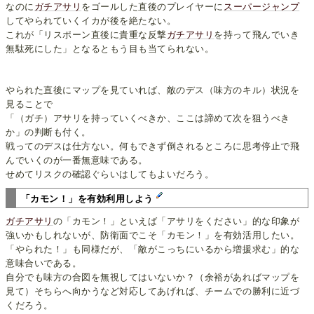
なのに
ガチアサリ
をゴールした直後のプレイヤーに
スーパージャンプ
してやられていくイカが後を絶たない。
これが「リスポーン直後に貴重な反撃
ガチアサリ
を持って飛んでいき
無駄死にした」となるともう目も当てられない。
やられた直後にマップを見ていれば、敵のデス（味方のキル）状況を
見ることで
「（ガチ）アサリを持っていくべきか、ここは諦めて次を狙うべき
か」の判断も付く。
戦ってのデスは仕方ない。何もできず倒されるところに思考停止で飛
んでいくのが一番無意味である。
せめてリスクの確認ぐらいはしてもよいだろう。
「カモン！」を有効利用しよう
ガチアサリ
の「カモン！」といえば「アサリをください」的な印象が
強いかもしれないが、防衛面でこそ「カモン！」を有効活用したい。
「やられた！」も同様だが、「敵がこっちにいるから増援求む」的な
意味合いである。
自分でも味方の合図を無視してはいないか？（余裕があればマップを
見て）そちらへ向かうなど対応してあげれば、チームでの勝利に近づ
くだろう。