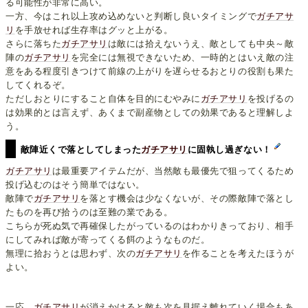
る可能性が非常に高い。
一方、今はこれ以上攻め込めないと判断し良いタイミングで
ガチアサ
リ
を手放せれば生存率はグッと上がる。
さらに落ちた
ガチアサリ
は敵には拾えないうえ、敵としても中央～敵
陣の
ガチアサリ
を完全には無視できないため、一時的とはいえ敵の注
意をある程度引きつけて前線の上がりを遅らせるおとりの役割も果た
してくれるぞ。
ただしおとりにすること自体を目的にむやみに
ガチアサリ
を投げるの
は効果的とは言えず、あくまで副産物としての効果であると理解しよ
う。
敵陣近くで落としてしまった
ガチアサリ
に固執し過ぎない！
ガチアサリ
は最重要アイテムだが、当然敵も最優先で狙ってくるため
投げ込むのはそう簡単ではない。
敵陣で
ガチアサリ
を落とす機会は少なくないが、その際敵陣で落とし
たものを再び拾うのは至難の業である。
こちらが死ぬ気で再確保したがっているのはわかりきっており、相手
にしてみれば敵が寄ってくる餌のようなものだ。
無理に拾おうとは思わず、次の
ガチアサリ
を作ることを考えたほうが
よい。
一応、
ガチアサリ
が消えかけると敵も次を見据え離れていく場合もあ