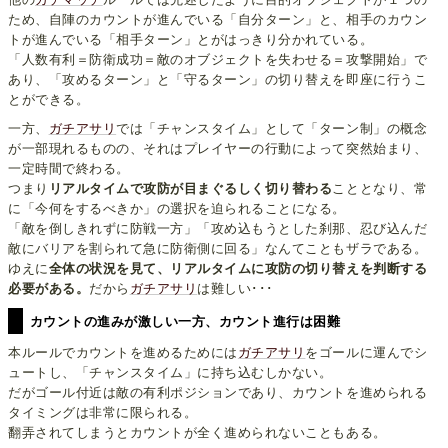
ため、自陣のカウントが進んでいる「自分ターン」と、相手のカウン
トが進んでいる「相手ターン」とがはっきり分かれている。
「人数有利＝防衛成功＝敵のオブジェクトを失わせる＝攻撃開始」で
あり、「攻めるターン」と「守るターン」の切り替えを即座に行うこ
とができる。
一方、
ガチアサリ
では「チャンスタイム」として「ターン制」の概念
が一部現れるものの、それはプレイヤーの行動によって突然始まり、
一定時間で終わる。
つまり
リアルタイムで攻防が目まぐるしく切り替わる
こととなり、常
に「今何をするべきか」の選択を迫られることになる。
「敵を倒しきれずに防戦一方」「攻め込もうとした刹那、忍び込んだ
敵にバリアを割られて急に防衛側に回る」なんてこともザラである。
ゆえに
全体の状況を見て、リアルタイムに攻防の切り替えを判断する
必要がある。
だから
ガチアサリ
は難しい･･･
カウントの進みが激しい一方、カウント進行は困難
本ルールでカウントを進めるためには
ガチアサリ
をゴールに運んでシ
ュートし、「チャンスタイム」に持ち込むしかない。
だがゴール付近は敵の有利ポジションであり、カウントを進められる
タイミングは非常に限られる。
翻弄されてしまうとカウントが全く進められないこともある。