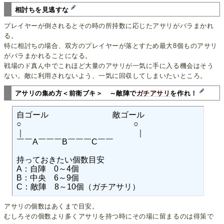
相討ちを見逃すな
プレイヤーが倒されるとその時の所持数に応じたアサリがバラまかれ
る。
特に相討ちの場合、双方のプレイヤーが落とすため最大8個ものアサリ
がバラまかれることになる。
戦場のド真ん中でこれほど大量のアサリが一気に手に入る機会はそう
ない。敵に利用されないよう、一気に回収してしまいたいところ。
アサリの集め方＜前衛ブキ＞ ～敵陣で
ガチアサリ
を作れ！
自ゴール　　　　　　　　敵ゴール

○　　　　　　　　　　　　　　○

｜　　　　　　　　　　　　　　｜

￣￣A￣￣￣B￣￣￣C￣￣

持っておきたい個数目安

A：自陣　0～4個

B：中央　6～9個

アサリの個数はあくまで目安。
むしろその個数より多くアサリを持つ時にその場に留まるのは得策で