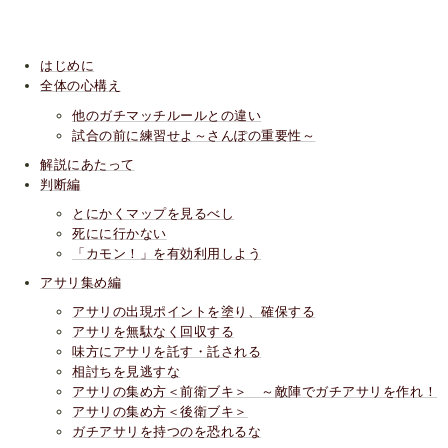
はじめに
全体の心構え
他のガチマッチルールとの違い
試合の前に練習せよ～さんぽの重要性～
解説にあたって
判断編
とにかくマップを見るべし
死にに行かない
「カモン！」を有効利用しよう
アサリ集め編
アサリの出現ポイントを塗り、確保する
アサリを無駄なく回収する
味方にアサリを託す・託される
相討ちを見逃すな
アサリの集め方＜前衛ブキ＞ ～敵陣でガチアサリを作れ！
アサリの集め方＜後衛ブキ＞
ガチアサリを持つのを恐れるな