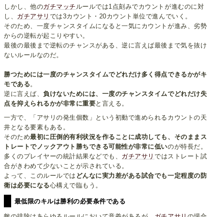
しかし、他の
ガチマッチ
ルールでは1点刻みでカウントが進むのに対
し、
ガチアサリ
では3カウント・20カウント単位で進んでいく。
そのため、一度チャンスタイムになると一気にカウントが進み、劣勢
からの逆転が起こりやすい。
最後の最後まで逆転のチャンスがある、逆に言えば最後まで気を抜け
ないルールなのだ。
勝つためには一度のチャンスタイムでどれだけ多く得点できるかがキ
モである
。
逆に言えば、
負けないためには、一度のチャンスタイムでどれだけ失
点を抑えられるかが非常に重要
と言える。
一方で、「アサリの発生個数」という初動で進められるカウントの天
井となる要素もある。
そのため
最初に圧倒的有利状況を作ることに成功しても、そのままス
トレートでノックアウト勝ちできる可能性が非常に低い
のが特長だ。
多くのプレイヤーの統計結果などでも、
ガチアサリ
ではストレート試
合がきわめて少ないことが示されている。
よって、このルールでは
どんなに実力差がある試合でも一定程度の防
衛は必要になる
心構えで臨もう。
最低限のキルは勝利の必要条件である
敵の排除はあらゆるルールにおいて意義があるが、
ガチアサリ
の場合