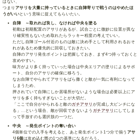
はない、
つまり
アサリを大量に持っているときに自陣寄りで戦うのはやめたほ
うがいい
という意味に捉えてもらいたい。
自陣 ～取れれば良し、なければ中央を塗る
初動は初期配置のアサリがあるが、試合ごとに微妙に位置が異な
り確実性もないため取れたらラッキー程度の考えでいい。
ただし自陣ゴール付近のものは敵に決め手として利用されるおそ
れがあるため優先的に回収しておきたい。
自陣のアサリ発生ポイントは把握しておき、まず4つ持っておくと
攻めやすい。
味方がより多く持っていった場合は中央エリアの塗りによるサポ
ート、自分のアサリの確保に移ろう。
なお自陣でやられてアサリをばら撒くと敵が一気に有利になって
しまうため、
押されていて自陣にしか居場所がないような場合は必要以上にア
サリを多く持ちすぎないことが大切だ。
「ここで自分がやられると敵の
ガチアサリ
が完成し大ピンチにな
る」…という場合、敵が回収できないよう
ガチアサリ
にしてしま
って手放すのも選択肢の一つだ。
中央 ～発生ポイントの奪い合い
4個単位での入手を考えると、あと発生ポイント1つ分で揃う
アサ
リ6個
は攻め込む際の1つの基準になるだろう。