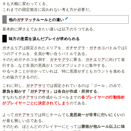
キも大幅に変わってくる。
これまでの固定観念に囚われない考え方が必要だ。
他の
ガチマッチ
ルールとの違い
基本的に押さえておきたい違いは以下の５つである。
味方の意図を汲んだプレイが求められる
ガチエリア
は固定されたエリアを、
ガチヤグラ
・
ガチホコバトル
では1
つのアイテムを、全員が奪い合うバトルである。
そのためガチホコを倒す、
ガチヤグラ
に乗る、
ガチエリア
に向けて進
行する…など全員の意識が１つのオブジェクトに集中する。
やるべきことが分かっていれば、特に意識せずともカウントを進める
ため協力できるのだ。
これに対し、
ガチアサリ
では固定されているのは「ゴール」のみで、
勝負を動かす「
ガチアサリ
」は各自が作成・所持する
。
すなわち
ガチアサリ
の作成からゴールまでの
各プレイヤーの行動指針
がプレイヤーごとに決定されてしまう
のである。
よって
ガチアサリ
では同じチームでも
意思統一が非常に行いにくい
の
が最も難しい点である。
そのため、ほとんどのプレイヤーにとっては
勝敗が他ルール以上に味