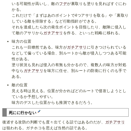
いる可能性が高いし、敵の
フデ
が裏取りも塗りを見ればすぐにわ
かる。
これだけで「まずはあのポイントで4つアサリを取る」や「裏取り
している敵を排除する」など行動指針ができる。
それを達成したら次の発生ポイントを目指したり、敵陣に侵入し
て敵のアサリから
ガチアサリ
を作る、といった戦略に移れる。
味方の位置
これも一目瞭然である。味方が
ガチアサリ
に引きつけられている
などして偏っている場合、別ルートから敵が侵入しつつある可能
性がある。
塗り状況も見れば侵入の有無も分かるので、複数人の味方が対処
中なら
ガチアサリ
を味方に任せ、別ルートの防衛に行くのも手で
ある。
敵の位置
見える時は見える。位置が分かればどのルートで侵攻しようとし
ているか予想しやすい。
味方のデスした位置からも推測できるだろう。
死にに行かない
後述する攻防の判断でも度々出てくる話ではあるのだが、
ガチアサリ
は狙われる。ガチホコを思えば当然の話である。