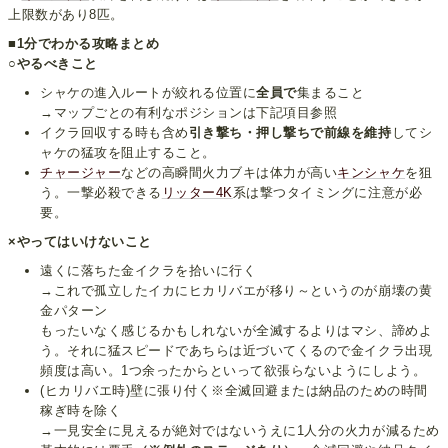
上限数があり8匹。
■1分でわかる攻略まとめ
○やるべきこと
シャケの進入ルートが絞れる位置に
全員で
集まること
→マップごとの有利なポジションは下記項目参照
イクラ回収する時も含め
引き撃ち・押し撃ちで前線を維持
してシ
ャケの猛攻を阻止すること。
チャージャー
などの高瞬間火力ブキは体力が高い
キンシャケ
を狙
う。一撃必殺できる
リッター4K
系は撃つタイミングに注意が必
要。
×やってはいけないこと
遠くに落ちた金イクラを拾いに行く
→これで孤立したイカにヒカリバエが移り～というのが崩壊の黄
金パターン
もったいなく感じるかもしれないが全滅するよりはマシ、諦めよ
う。それに猛スピードであちらは近づいてくるので金イクラ出現
頻度は高い。1つ余ったからといって欲張らないようにしよう。
(ヒカリバエ時)壁に張り付く※全滅回避または納品のための時間
稼ぎ時を除く
→一見安全に見えるが絶対ではないうえに1人分の火力が減るため