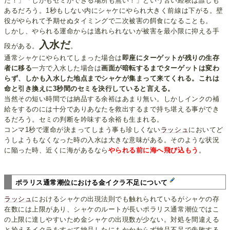
た！」「しかもセミができる場所も無い！」という苦い経験は誰しも
あるだろう。1秒もしない内にシャケにやられ大きく前線は下がる。壁
役がやられて予期せぬタイミングで二次被害の餌食になることも。
しかし、やられる運命からは逃れられないが被害を最小限に抑える手
入水だ
段がある。
。
通常シャケにやられてしまった場合は
即座にターゲットが残りの生存
者に移る
一方で入水した場合は
画面が暗転するまでターゲットは変わ
らず、しかも入水した地点までシャケが集まって来てくれる。これは
命と引き換えに3秒間のセミを決行していると言える。
当然その短い時間では納品する余裕はあまり無い。しかしインクの補
給をするのには十分でありあなたを救出するまで持ち堪える事ができ
るだろう。セミの判断を吟味する余裕も生まれる。
コンマ1秒で運命が決まってしまう事も珍しくない
ラッシュ
においてど
うしようもなくなった時の入水は大きな意味がある。そのような状況
に陥った時、近くに海があるなら
やられる前に海へ飛び込もう
。
ポラリス通常潮位における金イクラ不足について
ラッシュ
におけるシャケの出現法則でも触れられているがシャケの存
在数には上限があり、シャケのルートが長いポラリス通常潮位ではこ
の上限に達しやすいため金シャケの出現数が少ない。対処を間違える
と拾えるイクラをすべて納品したにもかかわらず納品不足で失敗する