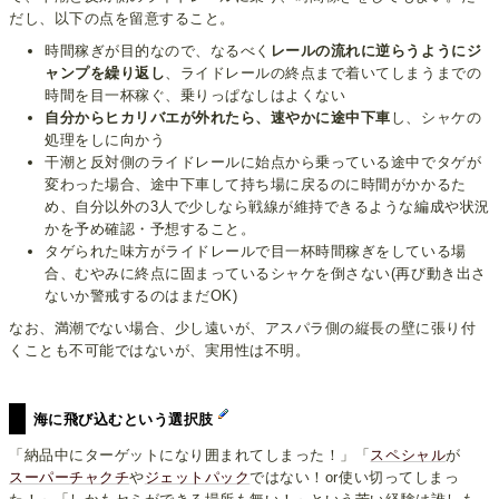
だし、以下の点を留意すること。
時間稼ぎが目的なので、なるべく
レールの流れに逆らうようにジ
ャンプを繰り返し
、ライドレールの終点まで着いてしまうまでの
時間を目一杯稼ぐ、乗りっぱなしはよくない
自分からヒカリバエが外れたら、速やかに途中下車
し、シャケの
処理をしに向かう
干潮と反対側のライドレールに始点から乗っている途中でタゲが
変わった場合、途中下車して持ち場に戻るのに時間がかかるた
め、自分以外の3人で少しなら戦線が維持できるような編成や状況
かを予め確認・予想すること。
タゲられた味方がライドレールで目一杯時間稼ぎをしている場
合、むやみに終点に固まっているシャケを倒さない(再び動き出さ
ないか警戒するのはまだOK)
なお、満潮でない場合、少し遠いが、アスパラ側の縦長の壁に張り付
くことも不可能ではないが、実用性は不明。
海に飛び込むという選択肢
「納品中にターゲットになり囲まれてしまった！」「
スペシャル
が
スーパーチャクチ
や
ジェットパック
ではない！or使い切ってしまっ