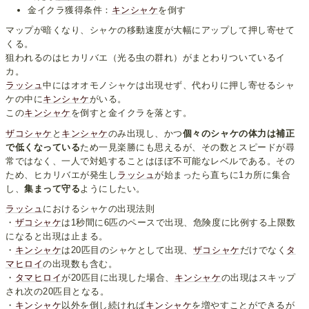
金イクラ獲得条件：
キンシャケ
を倒す
マップが暗くなり、シャケの移動速度が大幅にアップして押し寄せて
くる。
狙われるのはヒカリバエ（光る虫の群れ）がまとわりついているイ
カ。
ラッシュ
中にはオオモノシャケは出現せず、代わりに押し寄せるシャ
ケの中に
キンシャケ
がいる。
この
キンシャケ
を倒すと金イクラを落とす。
ザコシャケ
と
キンシャケ
のみ出現し、かつ
個々のシャケの体力は補正
で低くなっている
ため一見楽勝にも思えるが、その数とスピードが尋
常ではなく、一人で対処することはほぼ不可能なレベルである。その
ため、ヒカリバエが発生し
ラッシュ
が始まったら直ちに1カ所に集合
し、
集まって守る
ようにしたい。
ラッシュ
におけるシャケの出現法則
・
ザコシャケ
は1秒間に6匹のペースで出現、危険度に比例する上限数
になると出現は止まる。
・
キンシャケ
は20匹目のシャケとして出現、
ザコシャケ
だけでなく
タ
マヒロイ
の出現数も含む。
・
タマヒロイ
が20匹目に出現した場合、
キンシャケ
の出現はスキップ
され次の20匹目となる。
・
キンシャケ
以外を倒し続ければ
キンシャケ
を増やすことができるが