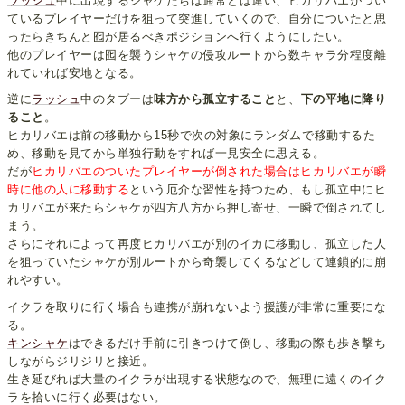
ラッシュ
中に出現するシャケたちは通常とは違い、ヒカリバエがつい
ているプレイヤーだけを狙って突進していくので、自分についたと思
ったらきちんと囮が居るべきポジションへ行くようにしたい。
他のプレイヤーは囮を襲うシャケの侵攻ルートから数キャラ分程度離
れていれば安地となる。
逆に
ラッシュ
中のタブーは
味方から孤立すること
と、
下の平地に降り
ること
。
ヒカリバエは前の移動から15秒で次の対象にランダムで移動するた
め、移動を見てから単独行動をすれば一見安全に思える。
だが
ヒカリバエのついたプレイヤーが倒された場合はヒカリバエが瞬
時に他の人に移動する
という厄介な習性を持つため、もし孤立中にヒ
カリバエが来たらシャケが四方八方から押し寄せ、一瞬で倒されてし
まう。
さらにそれによって再度ヒカリバエが別のイカに移動し、孤立した人
を狙っていたシャケが別ルートから奇襲してくるなどして連鎖的に崩
れやすい。
イクラを取りに行く場合も連携が崩れないよう援護が非常に重要にな
る。
キンシャケ
はできるだけ手前に引きつけて倒し、移動の際も歩き撃ち
しながらジリジリと接近。
生き延びれば大量のイクラが出現する状態なので、無理に遠くのイク
ラを拾いに行く必要はない。