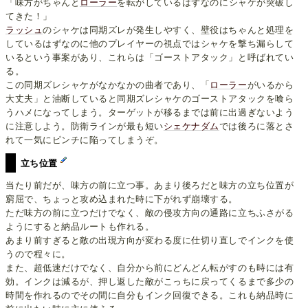
「味方がちゃんと
ローラー
を転がしているはずなのにシャケが突破し
てきた！」
ラッシュ
のシャケは同期ズレが発生しやすく、壁役はちゃんと処理を
しているはずなのに他のプレイヤーの視点ではシャケを撃ち漏らして
いるという事案があり、これらは「ゴーストアタック」と呼ばれてい
る。
この同期ズレシャケがなかなかの曲者であり、「
ローラー
がいるから
大丈夫」と油断していると同期ズレシャケのゴーストアタックを喰ら
うハメになってしまう。ターゲットが移るまでは前に出過ぎないよう
に注意しよう。防衛ラインが最も短い
シェケナダム
では後ろに落とさ
れて一気にピンチに陥ってしまうぞ。
立ち位置
当たり前だが、味方の前に立つ事。あまり後ろだと味方の立ち位置が
窮屈で、ちょっと攻め込まれた時に下がれず崩壊する。
ただ味方の前に立つだけでなく、敵の侵攻方向の通路に立ちふさがる
ようにすると納品ルートも作れる。
あまり前すぎると敵の出現方向が変わる度に仕切り直しでインクを使
うので程々に。
また、超低速だけでなく、自分から前にどんどん転がすのも時には有
効。インクは減るが、押し返した敵がこっちに戻ってくるまで多少の
時間を作れるのでその間に自分もインク回復できる。これも納品時に