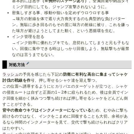
基本的には悪手
（※例外のステージあり）
。全滅回避や納品タイ
ミング目的にしても、ジャンプ攻撃されないように。
密集しすぎる事、移動や狙いを定めずウロウロする事
→味方の射線を体で遮り火力喪失するのも典型的な負けパター
ン。無駄に歩き回るのもその度に味方の射線に被り、これを嫌っ
た味方が避けようとしてまた動く、という悪循環を生む。
インク管理を怠る
→インク効率に優れたブキでも、息切れしてしまうと元も子もな
い。回復に集中できる時はしっかり回復しよう。無駄撃ちが厳禁
なのは言うまでもない。
対処方法
ラッシュ
の予兆を感じたら下記の
防衛に有利な高台に集まってシャケ
討伐の戦線を作り
、押し寄せるシャケ達を迎え撃つ。
この位置へ誘導するようにヒカリバエのターゲットが立つと、シャケ
の侵攻ルートは自ずと正面の1～2本に絞られるため、後は全員でイン
ク回復を細かく挟みつつ撃ち続ければ押し寄せるシャケをどんどん倒
すことができる。
背中の救命ウキワはインクメーターになっている
ため、むやみに撃ち
続けるのではなく、インクをこまめに回復することも大切。余裕があ
るなら仲間のインクメーターを見て、交代で撃ち続けられればクリア
はたやすい。