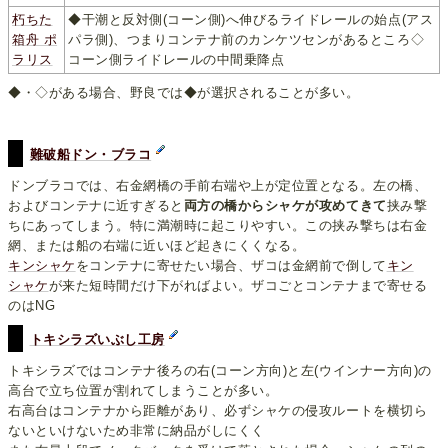
朽ちた
◆干潮と反対側(コーン側)へ伸びるライドレールの始点(アス
箱舟 ポ
パラ側)、つまりコンテナ前のカンケツセンがあるところ◇
ラリス
コーン側ライドレールの中間乗降点
◆・◇がある場合、野良では◆が選択されることが多い。
難破船ドン・ブラコ
ドンブラコでは、右金網橋の手前右端や上が定位置となる。左の橋、
およびコンテナに近すぎると
両方の橋からシャケが攻めてきて
挟み撃
ちにあってしまう。特に満潮時に起こりやすい。この挟み撃ちは右金
網、または船の右端に近いほど起きにくくなる。
キンシャケ
をコンテナに寄せたい場合、ザコは金網前で倒して
キン
シャケ
が来た短時間だけ下がればよい。ザコごとコンテナまで寄せる
のはNG
トキシラズいぶし工房
トキシラズではコンテナ後ろの右(コーン方向)と左(ウインナー方向)の
高台で立ち位置が割れてしまうことが多い。
右高台はコンテナから距離があり、必ずシャケの侵攻ルートを横切ら
ないといけないため非常に納品がしにくく