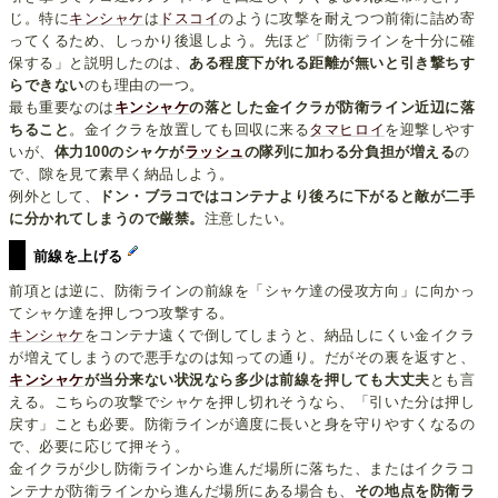
じ。特に
キンシャケ
は
ドスコイ
のように攻撃を耐えつつ前衛に詰め寄
ってくるため、しっかり後退しよう。先ほど「防衛ラインを十分に確
保する」と説明したのは、
ある程度下がれる距離が無いと引き撃ちす
らできない
のも理由の一つ。
最も重要なのは
キンシャケ
の落とした金イクラが防衛ライン近辺に落
ちること
。金イクラを放置しても回収に来る
タマヒロイ
を迎撃しやす
いが、
体力100のシャケが
ラッシュ
の隊列に加わる分負担が増える
の
で、隙を見て素早く納品しよう。
例外として、
ドン・ブラコではコンテナより後ろに下がると敵が二手
に分かれてしまうので厳禁。
注意したい。
前線を上げる
前項とは逆に、防衛ラインの前線を「シャケ達の侵攻方向」に向かっ
てシャケ達を押しつつ攻撃する。
キンシャケ
をコンテナ遠くで倒してしまうと、納品しにくい金イクラ
が増えてしまうので悪手なのは知っての通り。だがその裏を返すと、
キンシャケ
が当分来ない状況なら多少は前線を押しても大丈夫
とも言
える。こちらの攻撃でシャケを押し切れそうなら、「引いた分は押し
戻す」ことも必要。防衛ラインが適度に長いと身を守りやすくなるの
で、必要に応じて押そう。
金イクラが少し防衛ラインから進んだ場所に落ちた、またはイクラコ
ンテナが防衛ラインから進んだ場所にある場合も、
その地点を防衛ラ