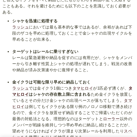
こともある。それを避けるためにも以下のことを意識しておく必要が
ある。
シャケを迅速に処理する
ラッシュ
においては最も基本的な事ではあるが、余裕があれば下
段のザコを早めに処理しておくことで金シャケの出現サイクルを
早めることが出来る。
ターゲットはレールに乗りすぎない
レールは緊急避難や納品を促すのには有用だが、シャケをメンバ
ーから引き離す性質上シャケの処理が遅れてしまう。戦況の改善
や納品が済み次第速やかに復帰すること。
金イクラは可能な限り早めに納品しておく
ラッシュ
では金イクラ1個につき
タマヒロイ
が1匹必ず湧くが、
タ
マヒロイ
はシャケの存在数上限に含まれる
ため金イクラを放置し
ているとその分だけ金シャケの出現ペースが落ちてしまう。
タマ
ヒロイ
は倒してもイクラがある限り例のノロノロ移動で湧き続け
るので、金イクラを放置せず納品することでご帰還いただくのが
最善の対処法となる。理想的なのはターゲットと
ローラー
以外の
メンバーが戦線を維持しつつ早め早めに納品し続けることだが、
望めそうになければイクラが溜まり次第レールを利用したり
スペ