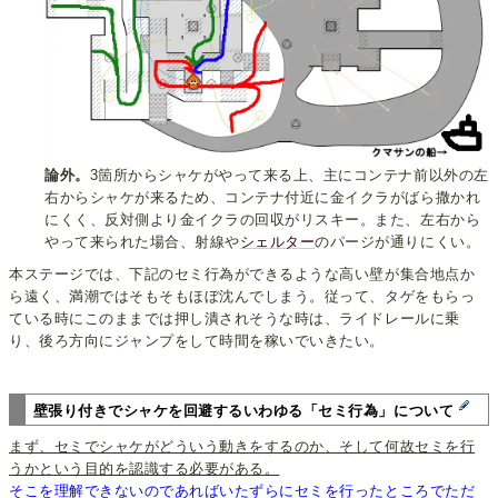
論外。
3箇所からシャケがやって来る上、主にコンテナ前以外の左
右からシャケが来るため、コンテナ付近に金イクラがばら撒かれ
にくく、反対側より金イクラの回収がリスキー。また、左右から
やって来られた場合、射線や
シェルター
のパージが通りにくい。
本ステージでは、下記のセミ行為ができるような高い壁が集合地点か
ら遠く、満潮ではそもそもほぼ沈んでしまう。従って、タゲをもらっ
ている時にこのままでは押し潰されそうな時は、ライドレールに乗
り、後ろ方向にジャンプをして時間を稼いでいきたい。
壁張り付きでシャケを回避するいわゆる「セミ行為」について
まず、セミでシャケがどういう動きをするのか、そして何故セミを行
うかという目的を認識する必要がある。
そこを理解できないのであればいたずらにセミを行ったところでただ