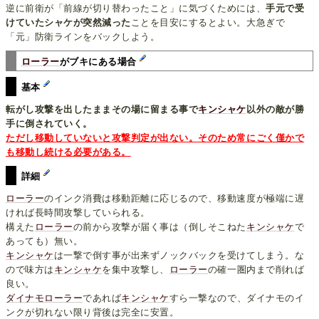
逆に前衛が「前線が切り替わったこと」に気づくためには、
手元で受
けていたシャケが突然減った
ことを目安にするとよい。大急ぎで
「元」防衛ラインをバックしよう。
ローラー
がブキにある場合
基本
転がし攻撃を出したままその場に留まる事で
キンシャケ
以外の敵が勝
手に倒されていく。
ただし移動していないと攻撃判定が出ない。そのため常にごく僅かで
も移動し続ける必要がある。
詳細
ローラー
のインク消費は移動距離に応じるので、移動速度が極端に遅
ければ長時間攻撃していられる。
構えた
ローラー
の前から攻撃が届く事は（倒しそこねた
キンシャケ
で
あっても）無い。
キンシャケ
は一撃で倒す事が出来ずノックバックを受けてしまう。な
ので味方は
キンシャケ
を集中攻撃し、
ローラー
の確一圏内まで削れば
良い。
ダイナモローラー
であれば
キンシャケ
すら一撃なので、ダイナモのイ
ンクが切れない限り背後は完全に安置。