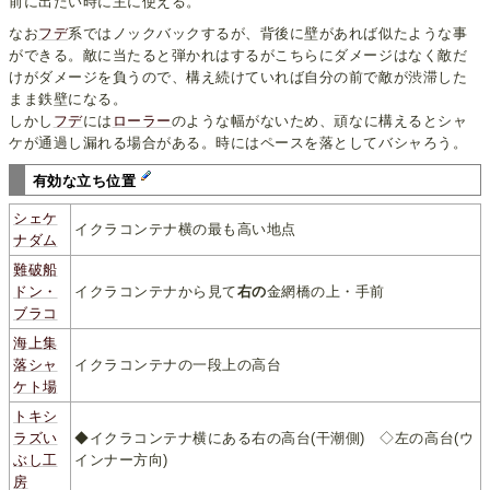
前に出たい時に主に使える。
なお
フデ
系ではノックバックするが、背後に壁があれば似たような事
ができる。敵に当たると弾かれはするがこちらにダメージはなく敵だ
けがダメージを負うので、構え続けていれば自分の前で敵が渋滞した
まま鉄壁になる。
しかし
フデ
には
ローラー
のような幅がないため、頑なに構えるとシャ
ケが通過し漏れる場合がある。時にはペースを落としてバシャろう。
有効な立ち位置
シェケ
イクラコンテナ横の最も高い地点
ナダム
難破船
ドン・
イクラコンテナから見て
右の
金網橋の上・手前
ブラコ
海上集
落シャ
イクラコンテナの一段上の高台
ケト場
トキシ
ラズい
◆イクラコンテナ横にある右の高台(干潮側) ◇左の高台(ウ
ぶし工
インナー方向)
房