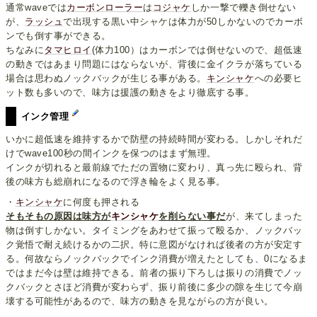
通常waveでは
カーボンローラー
は
コジャケ
しか一撃で轢き倒せない
が、
ラッシュ
で出現する黒い中シャケは体力が50しかないのでカーボ
ンでも倒す事ができる。
ちなみに
タマヒロイ
(体力100）はカーボンでは倒せないので、超低速
の動きではあまり問題にはならないが、背後に金イクラが落ちている
場合は思わぬノックバックが生じる事がある。
キンシャケ
への必要ヒ
ット数も多いので、味方は援護の動きをより徹底する事。
インク管理
いかに超低速を維持するかで防壁の持続時間が変わる。しかしそれだ
けでwave100秒の間インクを保つのはまず無理。
インクが切れると最前線でただの置物に変わり、真っ先に殴られ、背
後の味方も総崩れになるので浮き輪をよく見る事。
・
キンシャケ
に何度も押される
そもそもの原因は味方が
キンシャケ
を削らない事だ
が、来てしまった
物は倒すしかない。タイミングをあわせて振って殴るか、ノックバッ
ク覚悟で耐え続けるかの二択。特に意図がなければ後者の方が安定す
る。何故ならノックバックでインク消費が増えたとしても、0になるま
ではまだ今は壁は維持できる。前者の振り下ろしは振りの消費でノッ
クバックとさほど消費が変わらず、振り前後に多少の隙を生じて今崩
壊する可能性があるので、味方の動きを見ながらの方が良い。