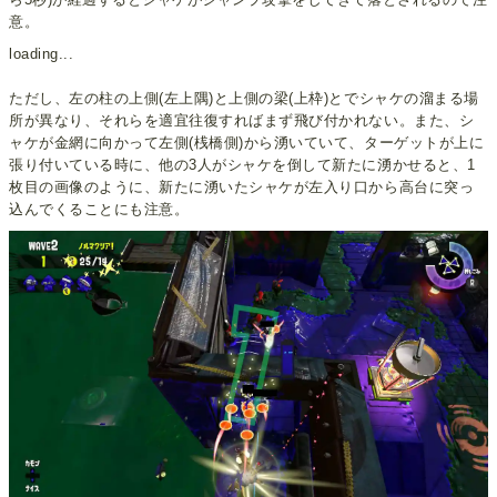
意。
loading...
ただし、左の柱の上側(左上隅)と上側の梁(上枠)とでシャケの溜まる場
所が異なり、それらを適宜往復すればまず飛び付かれない。また、シ
ャケが金網に向かって左側(桟橋側)から湧いていて、ターゲットが上に
張り付いている時に、他の3人がシャケを倒して新たに湧かせると、1
枚目の画像のように、新たに湧いたシャケが左入り口から高台に突っ
込んでくることにも注意。