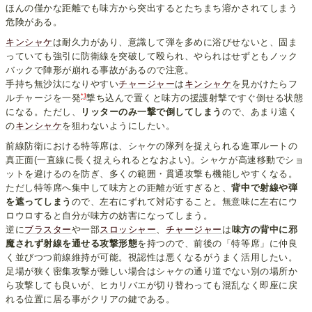
ほんの僅かな距離でも味方から突出するとたちまち溶かされてしまう
危険がある。
キンシャケ
は耐久力があり、意識して弾を多めに浴びせないと、固ま
っていても強引に防衛線を突破して殴られ、やられはせずともノック
バックで陣形が崩れる事故があるので注意。
手持ち無沙汰になりやすい
チャージャー
は
キンシャケ
を見かけたらフ
*1
ルチャージを一発
撃ち込んで置くと味方の援護射撃ですぐ倒せる状態
になる。ただし、
リッターのみ一撃で倒してしまう
ので、あまり遠く
の
キンシャケ
を狙わないようにしたい。
前線防衛における特等席は、シャケの隊列を捉えられる進軍ルートの
真正面(一直線に長く捉えられるとなおよい)。シャケが高速移動でショ
ットを避けるのを防ぎ、多くの範囲・貫通攻撃も機能しやすくなる。
ただし特等席へ集中して味方との距離が近すぎると、
背中で射線や弾
を遮ってしまう
ので、左右にずれて対応すること。無意味に左右にウ
ロウロすると自分が味方の妨害になってしまう。
逆に
ブラスター
や一部
スロッシャー
、
チャージャー
は
味方の背中に邪
魔されず射線を通せる攻撃形態
を持つので、前後の「特等席」に仲良
く並びつつ前線維持が可能。視認性は悪くなるがうまく活用したい。
足場が狭く密集攻撃が難しい場合はシャケの通り道でない別の場所か
ら攻撃しても良いが、ヒカリバエが切り替わっても混乱なく即座に戻
れる位置に居る事がクリアの鍵である。