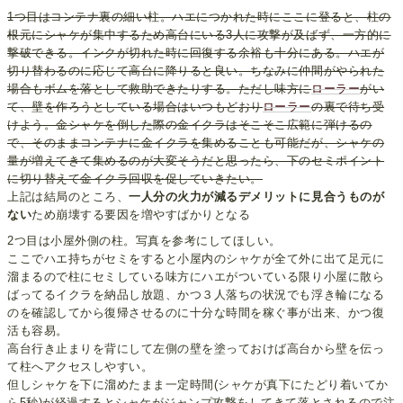
1つ目はコンテナ裏の細い柱。ハエにつかれた時にここに登ると、柱の
根元にシャケが集中するため高台にいる3人に攻撃が及ばず、一方的に
撃破できる。インクが切れた時に回復する余裕も十分にある。ハエが
切り替わるのに応じて高台に降りると良い。ちなみに仲間がやられた
場合もボムを落として救助できたりする。ただし味方に
ローラー
がい
て、壁を作ろうとしている場合はいつもどおり
ローラー
の裏で待ち受
けよう。金シャケを倒した際の金イクラはそこそこ広範に弾けるの
で、そのままコンテナに金イクラを集めることも可能だが、シャケの
量が増えてきて集めるのが大変そうだと思ったら、下のセミポイント
に切り替えて金イクラ回収を促していきたい。
上記は結局のところ、
一人分の火力が減るデメリットに見合うものが
ない
ため崩壊する要因を増やすばかりとなる
2つ目は小屋外側の柱。写真を参考にしてほしい。
ここでハエ持ちがセミをすると小屋内のシャケが全て外に出て足元に
溜まるので柱にセミしている味方にハエがついている限り小屋に散ら
ばってるイクラを納品し放題、かつ３人落ちの状況でも浮き輪になる
のを確認してから復帰させるのに十分な時間を稼ぐ事が出来、かつ復
活も容易。
高台行き止まりを背にして左側の壁を塗っておけば高台から壁を伝っ
て柱へアクセスしやすい。
但しシャケを下に溜めたまま一定時間(シャケが真下にたどり着いてか
ら5秒)が経過するとシャケがジャンプ攻撃をしてきて落とされるので注