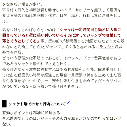
をなさない場合が多い。
張り付く目的と場所は切り離せないので、セオリーを無視して場所を
変える等の行動は無意味と化す。目的、場所、行動は常に意識をしよ
う。
気をつけなければならないのは
「シャケは一定時間同じ箇所に大量に
固まっていると壁に張り付いているイカに対してジャンプで攻撃して
落とそうとしてくる」
事。壁の前で5秒間留まる(地面からだとイカを殴
れないと判断してから)とジャンプしてくると思われる。
ラッシュ
時以
外でも同様。
どういう原理かは不明ではあるが、そのジャンプは一番高低差がある
であろうシャケト場の柱でさえも届く。
張り付きながら左右に移動すればある程度緩和が可能。回避手段とし
てはある程度長い時間が経過した場合一旦壁張り付きを止めてまた張
り付き直せばいいので、一旦安全に張り付きを止めてまだヒカリバエ
がついているなら落ち着いて張り付き直そう。
シャケト場でのセミ行為について
有効なポイントは
2箇所
1箇所ある。
それ以外で行うのはただ一人分の火力が減るだけなので
行ってはいけ
ない
。