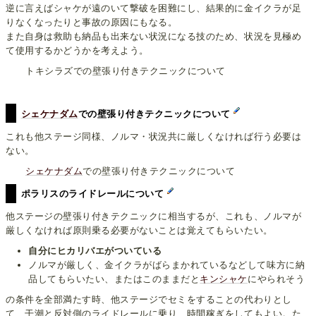
逆に言えばシャケが遠のいて撃破を困難にし、結果的に金イクラが足
りなくなったりと事故の原因にもなる。
また自身は救助も納品も出来ない状況になる技のため、状況を見極め
て使用するかどうかを考えよう。
トキシラズでの壁張り付きテクニックについて
シェケナダム
での壁張り付きテクニックについて
これも他ステージ同様、ノルマ・状況共に厳しくなければ行う必要は
ない。
シェケナダム
での壁張り付きテクニックについて
ポラリスのライドレールについて
他ステージの壁張り付きテクニックに相当するが、これも、ノルマが
厳しくなければ原則乗る必要がないことは覚えてもらいたい。
自分にヒカリバエがついている
ノルマが厳しく、金イクラがばらまかれているなどして味方に納
品してもらいたい、またはこのままだと
キンシャケ
にやられそう
の条件を全部満たす時、他ステージでセミをすることの代わりとし
て、干潮と反対側のライドレールに乗り、時間稼ぎをしてもよい。た