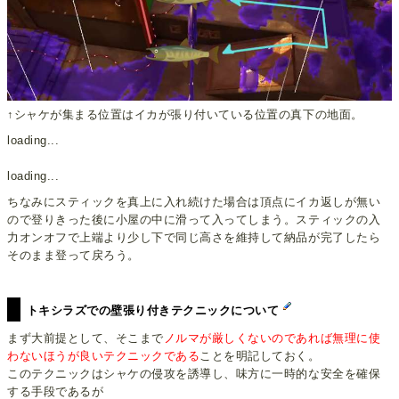
↑シャケが集まる位置はイカが張り付いている位置の真下の地面。
loading...
loading...
ちなみにスティックを真上に入れ続けた場合は頂点にイカ返しが無い
ので登りきった後に小屋の中に滑って入ってしまう。スティックの入
力オンオフで上端より少し下で同じ高さを維持して納品が完了したら
そのまま登って戻ろう。
トキシラズでの壁張り付きテクニックについて
まず大前提として、そこまで
ノルマが厳しくないのであれば無理に使
わないほうが良いテクニックである
ことを明記しておく。
このテクニックはシャケの侵攻を誘導し、味方に一時的な安全を確保
する手段であるが