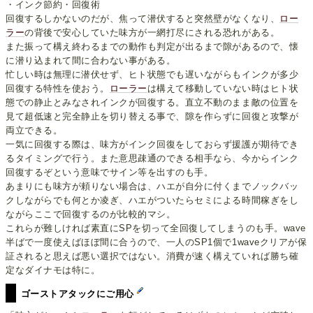
・インク節約・回復術
回復するしかないのだが、焦って潜伏すると突然壁がなくなり、
ロー
ラー
の背後で安心していた味方が一網打尽にされる恐れがある。
また振って構え終わるまでの動作も判定が出るまで隙があるので、懐
に潜り込まれて間に合わない事がある。
忙しい時は無理に潜伏せず、ヒト状態でも遅いながらもインクが多少
回復する特性を使おう。
ローラー
は構えて移動していない時はヒト状
態での静止とみなされインクが回復する。直立不動のまま敵の位置を
見て超低速と完全静止を切り替える事で、隙を作らずに回復と攻撃が
両立できる。
一気に回復する際は、味方がインク回復をしておらず援護が期待でき
るタイミングで行う。また意思疎通のできる相手なら、今からインク
回復するぞという意味でサイン等を出すのも手。
あまりにも味方が頼りない場合は、ハエが自分に付くまでノックバッ
クしながらでも何とか凌ぎ、ハエがついたらセミによる時間稼ぎをし
ながらここで回復するのが比較的マシ。
これらが難しければ素直にSPを切って全回復してしまうのも手。wave
半ばで一度使えばほぼ間に合うので、一人のSP1個で1waveクリアが保
証されると思えば悪い選択ではない。消費が速く構えていれば勝ち確
定なダイナモは特に。
ゴーストアタックにご用心