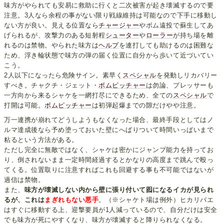
味方がやられても安易に救助に行くと二次被害が起き壊滅するので要
注意。3人なら余程の事がない限り戦線維持は可能なので下手に移動し
ない方が良い。見える位置なら
チャージャー
やボム遠投で蘇生してあ
げられるが、攻撃力のある短射程
シューター
や
ローラー
が持ち場を離
れるのは禁物。やられた味方は
ヘルプ
を連打しても助けるのは困難な
ため、浮き輪状態で味方の弾の届く位置に自分から歩いて近づいてい
こう。
2人以下になったら危険サイン。素早く
スペシャル
を発動しリカバリー
すべき。チャクチ・ジェット・
ボムピッチャー
は勿論、プレッサーも
一方向から来るシャケを一網打尽にできるため、全ての
スペシャル
で
打開は可能。
ボムピッチャー
は初弾起爆までの隙だけやや注意。
万一連携が崩れてどうしようもなくなった場合、最終手段としてはノ
ルマ達成後なら予め塗っておいた壁にへばりついて時間いっぱいまで
粘るという方法がある。
ただし完全に無敵ではなく、シャケは密かにジャンプ能力を持ってお
り、倒されないまま一定時間経過するとかなりの高度まで跳んで殴っ
てくる。位置取りに注意すればこれも回避する事も不可能ではないが
過信は禁物。
また、
味方が壊滅しない内から壁に張り付いて囮になるイカが見られ
るが、これは
まぎれもない悪手
。（※シャケト場は例外）ヒカリバエ
はすぐに移動する上、迎撃要員が1人減っているので、自分だけは安全
でも味方が死にやすくなり、味方が壊滅すると降りられなくなる。