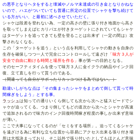
の悪手となりヘタをすると壊滅やノルマ未達成の引き金となりかねな
いので、ハエがついていても普通に所定の位置でシャケを撃ち続けて
いる方がいい、と最初に述べさせていただく。
シャケは段差を登れない為、一定の高さの壁に張り付き地面から高さ
を取ってしまえばヒカリバエが付きターゲットにされていてもシャケ
はターゲットを追ってきても壁を登ることは出来ず（一定の間は）攻
撃されなくなる。
この「ターゲットを追う」という点を利用してシャケの動きを自身の
生存を確保しつつ一人で完全にコントロールして遠ざけ
「味方３人が
安全で自由に動ける時間と場所を作る」
事が第一の目的となる。
そのセーフティタイムを使って味方３人に金イクラの納品やインク回
復、立て直しを行って貰うのである。
（間違っても自分がサボったりカッコつける為ではない。）
勘違いしがちな点は「その集まったシャケをまとめて倒して貰って時
間稼ぎをしよう」とする事。
ラッシュ
は知っての通りいくら倒しても次から次へと猛スピードでシ
ャケが迫ってくる。つまり倒してもどの道次から次へとシャケが高速
で追加されるので味方のインク回復時間稼ぎ程度の事しか出来ず意味
が薄い。
ここで大事になってくるのが「セミをする場所」。迫ってくるシャケ
を遠ざける為に有利な立ち位置から容易にアクセス出来る張り付き場
所は大抵決まっており、そこ以外で張り付いたとしてもほとんど意味