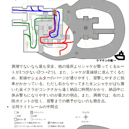
満潮でないなら最も安全。他の場所よりシャケが襲ってくるルー
トが1つ少ない(3つ➝2つ)。また、シャケが直線状に並んでくるた
め、射線や
シェルター
のパージが通りやすく、迎撃しやすさに拍
車がかかっている。ただし右からやってきた
キンシャケ
がばら撒
いた金イクラがコンテナから遠く納品に時間がかかり、納品中に
挟み撃ちになりやすいのが最大の弱点。また、満潮では、右の上
陸ポイントが近く、迎撃までの猶予がないのも懸念点。
🥈同ライドレールの中間点