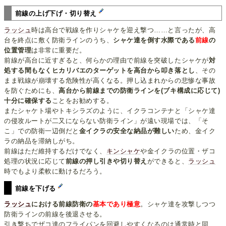
前線の上げ下げ・切り替え
ラッシュ
時は高台で戦線を作りシャケを迎え撃つ……と言ったが、高
台を終点に敷く防衛ラインのうち、
シャケ達を倒す水際である
前線
の
位置管理
は非常に重要だ。
前線が高台に近すぎると、何らかの理由で前線を突破したシャケが
対
処する間もなくヒカリバエのターゲットを高台から叩き落とし
、その
まま戦線が崩壊する危険性が高くなる。押し込まれからの悲惨な事故
を防ぐためにも、
高台から前線までの防衛ラインを(ブキ構成に応じて)
十分に確保する
ことをお勧めする。
またシャケト場やトキシラズのように、イクラコンテナと「シャケ達
の侵攻ルートが二又にならない防衛ライン」が遠い現場では、「そ
こ」での防衛一辺倒だと
金イクラの安全な納品が難しい
ため、金イク
ラの納品を滞納しがち。
前線はただ維持するだけでなく、
キンシャケ
や金イクラの位置・ザコ
処理の状況に応じて
前線の押し引きや切り替え
ができると、
ラッシュ
時でもより柔軟に動けるだろう。
前線を下げる
ラッシュ
における前線防衛の
基本であり極意
。シャケ達を攻撃しつつ
防衛ラインの前線を後退させる。
引き撃ちでザコ達のフライパンを回避しやすくなるのは通常時と同