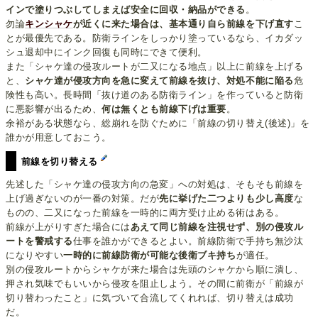
インで塗りつぶしてしまえば安全に回収・納品ができる
。
勿論
キンシャケ
が近くに来た場合は、基本通り自ら前線を下げ直す
こ
とが最優先である。防衛ラインをしっかり塗っているなら、イカダッ
シュ退却中にインク回復も同時にできて便利。
また「シャケ達の侵攻ルートが二又になる地点」以上に前線を上げる
と、
シャケ達が侵攻方向を急に変えて前線を抜け、対処不能に陥る
危
険性も高い。長時間「抜け道のある防衛ライン」を作っていると防衛
に悪影響が出るため、
何は無くとも前線下げは重要
。
余裕がある状態なら、総崩れを防ぐために「前線の切り替え(後述)」を
誰かが用意しておこう。
前線を切り替える
先述した「シャケ達の侵攻方向の急変」への対処は、そもそも前線を
上げ過ぎないのが一番の対策。だが
先に挙げた二つよりも少し高度
な
ものの、二又になった前線を一時的に両方受け止める術はある。
前線が上がりすぎた場合には
あえて同じ前線を注視せず、別の侵攻ル
ートを警戒する
仕事を誰かができるとよい。前線防衛で手持ち無沙汰
になりやすい
一時的に前線防衛が可能な後衛ブキ持ち
が適任。
別の侵攻ルートからシャケが来た場合は先頭のシャケから順に潰し、
押され気味でもいいから侵攻を阻止しよう。その間に前衛が「前線が
切り替わったこと」に気づいて合流してくれれば、切り替えは成功
だ。