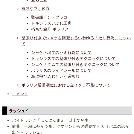
有効な立ち位置
難破船ドン・ブラコ
トキシラズいぶし工房
朽ちた箱舟 ポラリス
壁張り付きでシャケを回避するいわゆる「セミ行為」につい
て
シャケト場でのセミ行為について
トキシラズでの壁張り付きテクニックについて
シェケナダムでの壁張り付きテクニックについて
ポラリスのライドレールについて
海に飛び込むという選択肢
ポラリス通常潮位における金イクラ不足について
コメント
ラッシュ
バイト
ランク
「はんにんまえ」以上で発生
前兆：干潮以外かつ夜。クマサンからの通信でヒカリバエの話が
出たら
ラッシュ
。