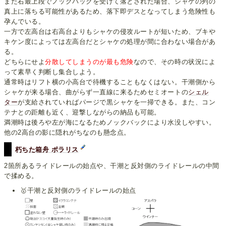
また右最上段でノックバックを受けて落とされた場合、シャケの列の
真上に落ちる可能性があるため、落下即デスとなってしまう危険性も
孕んでいる。
一方で左高台は右高台よりもシャケの侵攻ルートが短いため、ブキや
キケン度によっては左高台だとシャケの処理が間に合わない場合があ
る。
どちらにせよ
分散してしまうのが最も危険
なので、その時の状況によ
って素早く判断し集合しよう。
通常時はリフト横の小高台で待機することもなくはない。干潮側から
シャケが来る場合、曲がらず一直線に来るためセミオートの
シェル
ター
が支給されていればパージで黒シャケを一掃できる。また、コン
テナとの距離も近く、迎撃しながらの納品も可能。
満潮時は後ろや左が海になるためノックバックにより水没しやすい。
他の2高台の影に隠れがちなのも懸念点。
朽ちた箱舟 ポラリス
2箇所あるライドレールの始点や、干潮と反対側のライドレールの中間
で揉める。
🥇干潮と反対側のライドレールの始点