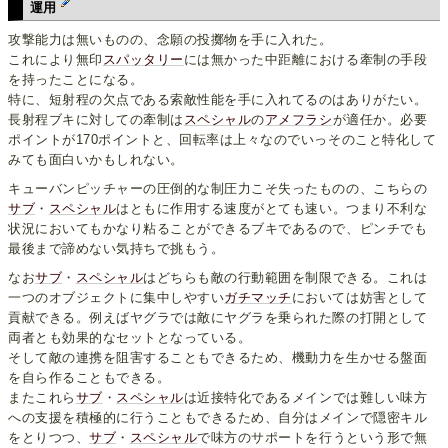
運用
攻撃能力は無いものの、念願の投擲物を手に入れた。
これにより無印
スパッタリー
には無かった中距離における牽制の手段
を持ったことになる。
特に、短射程の欠点である索敵性能を手に入れてるのはありがたい。
長射程ブキに対しての牽制は
スペシャル
の
アメフラシ
が適任か。必要
ポイントが170ポイントと、回転率は上々なのでいっそのこと特化して
みても面白いかもしれない。
キューバンピッチャーの圧倒的な制圧力こそ失ったものの、こちらの
サブ
・
スペシャル
はともに作用する速度がとても速い。つまり不利な
状況においてもかなり粘ることができるブキであるので、ピンチでも
最後まで諦めない気持ちで挑もう。
なお
サブ
・
スペシャル
はどちらも敵の行動範囲を制限できる。これは
一つのオブジェクトに集中しやすい
ガチマッチ
においては妨害として
貢献できる。例えばヤグラでは敵にヤグラを乗られた際の打開として
両者とも効果的なセットとなっている。
そして敵の連携を阻害することもできるため、機動力を生かせる盤面
を自ら作ることもできる。
またこれら
サブ
・
スペシャル
は近接特化であるメインでは難しい味方
への支援を積極的に行うこともできるため、自分はメインで隠密キル
をとりつつ、
サブ
・
スペシャル
で味方のサポートを行うという形で無