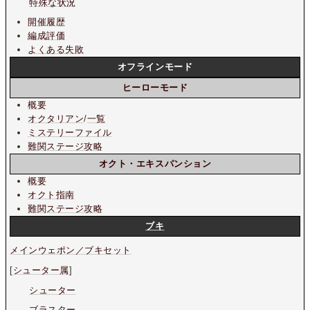
特殊な状況
開催履歴
編成評価
よくある失敗
オフラインモード
ヒーローモード
概要
オクタリアン
/
一覧
ミステリーファイル
難関ステージ攻略
オクト・エキスパンション
概要
オクト指南
難関ステージ攻略
ブキ
メインウェポン／ブキセット
[
シューター属
]
シューター
ブラスター