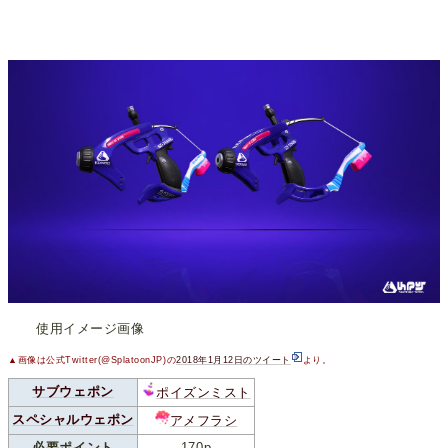
使用イメージ画像
▲画像は公式Twitter(@SplatoonJP)の
2018年1月12日のツイート
より。
サブウェポン
ポイズンミスト
スペシャルウェポン
アメフラシ
必要ポイント
170p