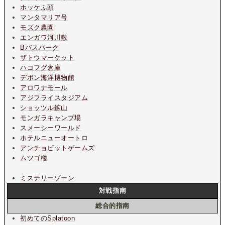
ホッケふ頭
マンタマリア号
モズク農園
エンガワ河川敷
Bバスパーク
ザトウマーケット
ハコフグ倉庫
デボン海洋博物館
アロワナモール
アジフライスタジアム
ショッツル鉱山
モンガラキャンプ場
スメーシーワールド
ホテルニューオートロ
アンチョビットゲームズ
ムツゴ楼
ミステリーゾーン
対戦指南
総合的指南
初めてのSplatoon