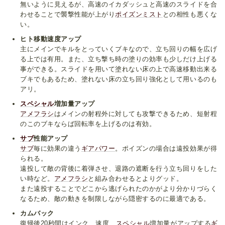
無いように見えるが、高速のイカダッシュと高速のスライドを合
わせることで襲撃性能が上がり
ポイズンミスト
との相性も悪くな
い。
ヒト移動速度アップ
主にメインでキルをとっていくブキなので、立ち回りの幅を広げ
る上では有用。また、立ち撃ち時の塗りの効率も少しだけ上げる
事ができる。スライドを用いて塗れない床の上で高速移動出来る
ブキでもあるため、塗れない床の立ち回り強化として用いるのも
アリ。
スペシャル
増加量アップ
アメフラシ
はメインの射程外に対しても攻撃できるため、短射程
のこのブキならば回転率を上げるのは有効。
サブ
性能アップ
サブ
毎に効果の違う
ギアパワー
。ポイズンの場合は遠投効果が得
られる。
遠投して敵の背後に着弾させ、退路の遮断を行う立ち回りをした
い時など。
アメフラシ
と組み合わせるとよりグッド。
また遠投することでどこから逃げられたのかがより分かりづらく
なるため、敵の動きを制限しながら隠密するのに最適である。
カムバック
復帰後20秒間はインク、速度、
スペシャル
増加量がアップする
ギ