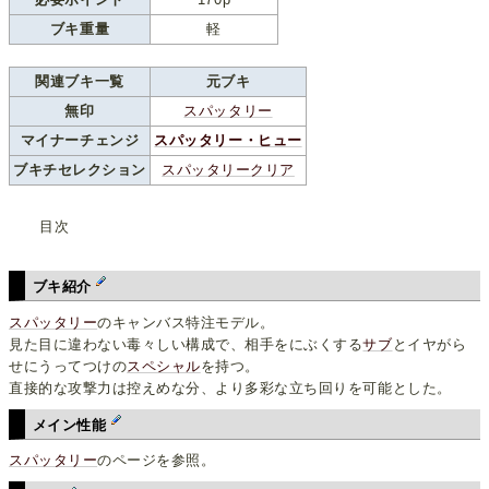
ブキ重量
軽
関連ブキ一覧
元ブキ
無印
スパッタリー
マイナーチェンジ
スパッタリー・ヒュー
ブキチセレクション
スパッタリークリア
目次
ブキ紹介
スパッタリー
のキャンバス特注モデル。
見た目に違わない毒々しい構成で、相手をにぶくする
サブ
とイヤがら
せにうってつけの
スペシャル
を持つ。
直接的な攻撃力は控えめな分、より多彩な立ち回りを可能とした。
メイン性能
スパッタリー
のページを参照。