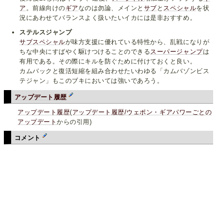
ア
。前線向けの
ギア
なのは勿論、メインと
サブ
と
スペシャル
を状
況にあわせてバランスよく扱いたいイカには是非おすすめ。
ステルスジャンプ
サブ
スペシャル
が味方支援に優れている特性から、乱戦になりが
ちな中央にすばやく駆けつけることのできる
スーパージャンプ
は
有用である。その際にキルを防ぐために付けておくと良い。
カムバックと復活短縮を組み合わせたいわゆる「カムバゾンビス
テジャン」もこのブキにおいては強いであろう。
アップデート履歴
アップデート履歴
(
アップデート履歴/ウェポン・ギアパワーごとの
アップデート
からの引用)
コメント