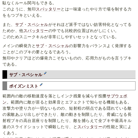
駄なくルール関与もできる。
このように、無印
スパッタリー
とは一味違ったやり方で場を制する力
をもつブキといえる。
また、
サブ
・
スペシャル
がそれほど派手ではない妨害特化となってる
ためか、他
スパッタリー
の中でも比較的位置ばれがしにくい。
このためスニークキルが非常にしやすいセットとなっている。
メインの瞬発力と
サブ
・
スペシャル
の影響力をバランスよく発揮する
ことがこのブキの要となるであろう。
無印やクリアほどの爆発力こそないものの、応用力がものを言うブキ
である。
サブ
・
スペシャル
ポイズンミスト
範囲内の敵の移動速度を落としインク残量を減らす投擲
サブウェポ
ン
。範囲内に敵が居ると効果音とエフェクトで知らせる機能もある。
攻撃力や塗り力が一切ないものの、短射程の弱点である隠れている敵
の索敵あぶり出しができたり、敵の動きを制限したり、脅威になる長
射程ブキの高台居座りを制限したり、敵を捕らえて全ブキ中最高キル
速のスライドショットで瞬殺したり、と
スパッタリー
の性能と実によ
くあう。