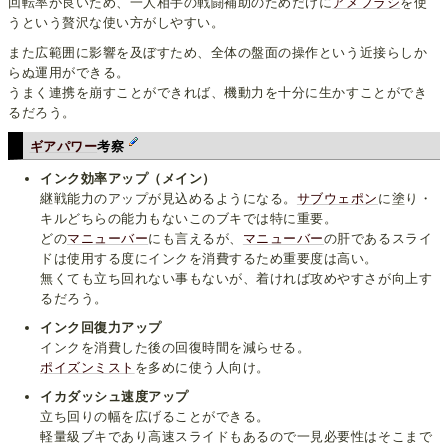
回転率が良いため、一人相手の戦闘補助のためだけに
アメフラシ
を使
うという贅沢な使い方がしやすい。
また広範囲に影響を及ぼすため、全体の盤面の操作という近接らしか
らぬ運用ができる。
うまく連携を崩すことができれば、機動力を十分に生かすことができ
るだろう。
ギアパワー
考察
インク効率アップ（メイン）
継戦能力のアップが見込めるようになる。
サブウェポン
に塗り・
キルどちらの能力もないこのブキでは特に重要。
どの
マニューバー
にも言えるが、
マニューバー
の肝であるスライ
ドは使用する度にインクを消費するため重要度は高い。
無くても立ち回れない事もないが、着ければ攻めやすさが向上す
るだろう。
インク回復力アップ
インクを消費した後の回復時間を減らせる。
ポイズンミスト
を多めに使う人向け。
イカダッシュ速度アップ
立ち回りの幅を広げることができる。
軽量級ブキであり高速スライドもあるので一見必要性はそこまで