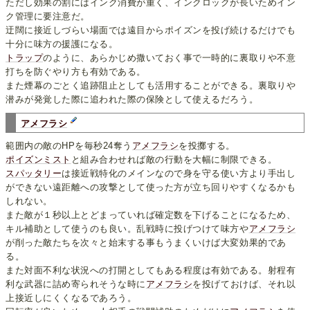
ただし効果の割にはインク消費が重く、インクロックが長いためイン
ク管理に要注意だ。
迂闊に接近しづらい場面では遠目からポイズンを投げ続けるだけでも
十分に味方の援護になる。
トラップ
のように、あらかじめ撒いておく事で一時的に裏取りや不意
打ちを防ぐやり方も有効である。
また煙幕のごとく追跡阻止としても活用することができる。裏取りや
潜みが発覚した際に追われた際の保険として使えるだろう。
アメフラシ
範囲内の敵のHPを毎秒24奪う
アメフラシ
を投擲する。
ポイズンミスト
と組み合わせれば敵の行動を大幅に制限できる。
スパッタリー
は接近戦特化のメインなので身を守る使い方より手出し
ができない遠距離への攻撃として使った方が立ち回りやすくなるかも
しれない。
また敵が１秒以上とどまっていれば確定数を下げることになるため、
キル補助として使うのも良い。乱戦時に投げつけて味方や
アメフラシ
が削った敵たちを次々と始末する事もうまくいけば大変効果的であ
る。
また対面不利な状況への打開としてもある程度は有効である。射程有
利な武器に詰め寄られそうな時に
アメフラシ
を投げておけば、それ以
上接近しにくくなるであろう。