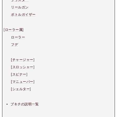
リールガン
ボトルガイザー
[
ローラー属
]
ローラー
フデ
[チャージャー
]
[スロッシャー
]
[スピナー
]
[マニューバー
]
[シェルター
]
ブキチの説明一覧