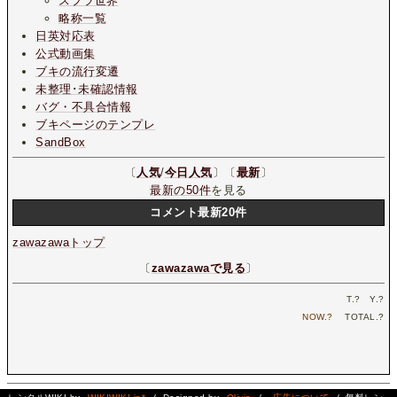
スプラ世界
略称一覧
日英対応表
公式動画集
ブキの流行変遷
未整理･未確認情報
バグ・不具合情報
ブキページのテンプレ
SandBox
〔
人気
/
今日人気
〕〔
最新
〕
最新の50件
を見る
コメント最新20件
zawazawaトップ
〔
zawazawaで見る
〕
T.
?
Y.
?
NOW.
?
TOTAL.
?