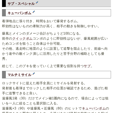
サブ
・
スペシャル
キューバンボム
着弾地点に張り付き、時間をおいて爆発するボム。
即効性はないものの牽制力が高く、相手の動きを制御しやすい。
爆風とメインのダメージ合計がちょうど100になる。
前作の
クイックボム
コンボのように即効性はないが、爆風範囲が広い
ためコンボを狙うこと自体は十分可能。
その他、逃走時に地雷のように設置して追撃を阻止したり、前線へ向
かう途中の敵インク潰しに活用したりと苦手分野の補助としても優
秀。
総じて、このブキを使っていく上で重要な役割を持つ
サブ
。
マルチミサイル
ロックサイトに捉えた相手全員にミサイルを発射する。
発射後も着弾までロックした相手の位置が確認できるため、逃げた相
手に追撃できると良い。
遠爆風1発（30）だけでメイン確1圏内になるので、場合によっては狙
いを一人に絞ることも選択肢に入る。
遠爆風×3（90）や遠爆風＋近爆風（80）のヒットで
キューバンボム
の