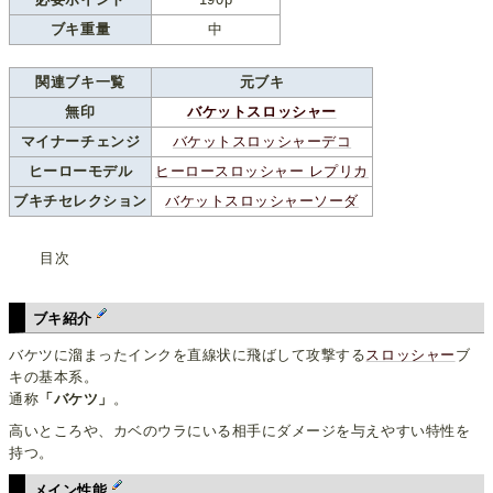
ブキ重量
中
関連ブキ一覧
元ブキ
無印
バケットスロッシャー
マイナーチェンジ
バケットスロッシャーデコ
ヒーローモデル
ヒーロースロッシャー レプリカ
ブキチセレクション
バケットスロッシャーソーダ
目次
ブキ紹介
バケツに溜まったインクを直線状に飛ばして攻撃する
スロッシャー
ブ
キの基本系。
通称
「バケツ」
。
高いところや、カベのウラにいる相手にダメージを与えやすい特性を
持つ。
メイン性能