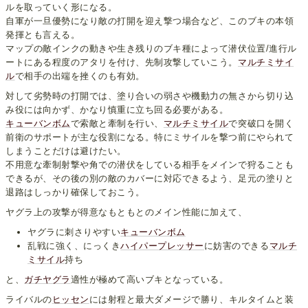
ルを取っていく形になる。
自軍が一旦優勢になり敵の打開を迎え撃つ場合など、このブキの本領
発揮とも言える。
マップの敵インクの動きや生き残りのブキ種によって潜伏位置/進行ル
ートにある程度のアタリを付け、先制攻撃していこう。
マルチミサイ
ル
で相手の出端を挫くのも有効。
対して劣勢時の打開では、塗り合いの弱さや機動力の無さから切り込
み役には向かず、かなり慎重に立ち回る必要がある。
キューバンボム
で索敵と牽制を行い、
マルチミサイル
で突破口を開く
前衛のサポートが主な役割になる。特にミサイルを撃つ前にやられて
しまうことだけは避けたい。
不用意な牽制射撃や角での潜伏をしている相手をメインで狩ることも
できるが、その後の別の敵のカバーに対応できるよう、足元の塗りと
退路はしっかり確保しておこう。
ヤグラ上の攻撃が得意なもともとのメイン性能に加えて、
ヤグラに刺さりやすい
キューバンボム
乱戦に強く、にっくき
ハイパープレッサー
に妨害のできる
マルチ
ミサイル
持ち
と、
ガチヤグラ
適性が極めて高いブキとなっている。
ライバルの
ヒッセン
には射程と最大ダメージで勝り、キルタイムと装