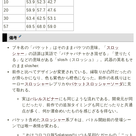
10
53.9
52.3
42.7
20
59.9
57.7
47.6
30
63.4
62.5
53.1
57
69.5
68.0
59.0
備考
ブキ名の「バケット」はそのままバケツの意味。「
スロッ
シャー
」の語源は英語で「バチャバチャかき混ぜる」「塗りたく
る」などの意味がある「slosh（スロッシュ）」。武器の英名もそ
のままslosher.
前作と比べてデザインが変更されている。縁取りが凸凹だったの
が滑らかになり、色も紫色から橙色になった。前作の名残りはヒ
ーロー
スロッシャー
レプリカや
バケットスロッシャーソーダ
に見
て取れる。
実は
バレルスピナー
にも同じような流れである。開発元が同
じだったり、前作での追加タイミングも同じだったりと共通
点が多く、何か運命めいたものを感じざるを得ない。
バケット含めた
スロッシャー
系ブキは、バトル開始前の登場シー
ンでは唯一表情が変わる。
これはコロコロ版Splatoonのいつも笑顔なガールの「ニット