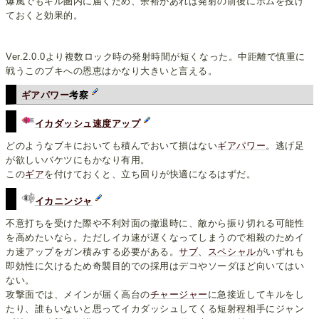
爆風でもキル圏内に届くため、余裕があれば発射の前後にボムを投げ
ておくと効果的。
Ver.2.0.0より複数ロック時の発射時間が短くなった。中距離で慎重に
戦うこのブキへの恩恵はかなり大きいと言える。
ギアパワー
考察
イカダッシュ速度アップ
どのようなブキにおいても積んでおいて損はない
ギアパワー
。逃げ足
が欲しいバケツにもかなり有用。
この
ギア
を付けておくと、立ち回りが快適になるはずだ。
イカニンジャ
不意打ちを受けた際や不利対面の撤退時に、敵から振り切れる可能性
を高めたいなら。ただしイカ速が遅くなってしまうので相殺のためイ
カ速アップをガン積みする必要がある。
サブ
、
スペシャル
がいずれも
即効性に欠けるため奇襲目的での採用はデコやソーダほど向いてはい
ない。
攻撃面では、メインが届く高台の
チャージャー
に急接近してキルをし
たり、誰もいないと思ってイカダッシュしてくる短射程相手にジャン