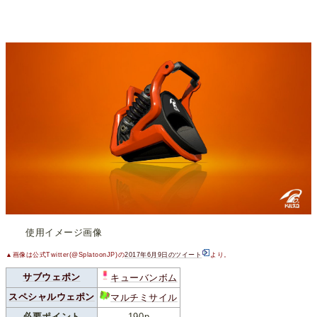
使用イメージ画像
▲画像は公式Twitter(@SplatoonJP)の
2017年6月9日のツイート
より。
サブウェポン
キューバンボム
スペシャルウェポン
マルチミサイル
必要ポイント
190p