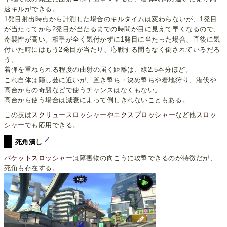
速キルができる。
1発目射出時点から計測した場合のキルタイムは変わらないが、1発目
が当たってから2発目が当たるまでの時間が目に見えて早くなるので、
奇襲性が高い。相手が全く気付かずに1発目に当たった場合、直後に気
付いた時にはもう2発目が当たり、応戦する間もなく倒されているだろ
う。
着弾を重ねられる程度の曲射の届く距離は、線2.5本分ほど。
これ自体は隠し芸に近いが、置き撃ち・決め撃ちや着地狩り、潜伏や
高台からの奇襲などで使うチャンスはなくもない。
高台から使う場合は減衰によって倒しきれないこともある。
この技は
スクリュースロッシャー
や
エクスプロッシャー
など他
スロッ
シャー
でも応用できる。
死角潰し
バケットスロッシャー
は障害物の向こうに攻撃できるのが特徴だが、
死角も存在する。