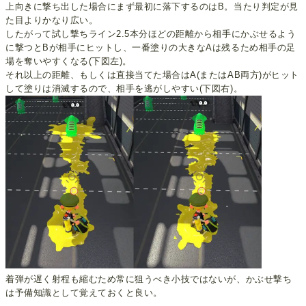
上向きに撃ち出した場合にまず最初に落下するのはB。当たり判定が見
た目よりかなり広い。
したがって試し撃ちライン2.5本分ほどの距離から相手にかぶせるよう
に撃つとBが相手にヒットし、一番塗りの大きなAは残るため相手の足
場を奪いやすくなる(下図左)。
それ以上の距離、もしくは直接当てた場合はA(またはAB両方)がヒット
して塗りは消滅するので、相手を逃がしやすい(下図右)。
着弾が遅く射程も縮むため常に狙うべき小技ではないが、かぶせ撃ち
は予備知識として覚えておくと良い。