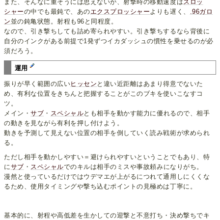
また、そんなに重そうには思えないが、射撃時の移動速度は
スロッ
シャー
の中でも最鈍で、あの
エクスプロッシャー
よりも遅く、
.96ガロ
ン
並の鈍亀状態。射程も96と同程度。
なので、引き撃ちしても詰め寄られやすい。引き撃ちするなら背後に
自分のインクがある前提で1発ずつイカダッシュの慣性を乗せるのが必
須だろう。
運用
振りが早く範囲の広い
ヒッセン
と違い近距離はあまり得意でないた
め、有利な位置をきちんと把握することがこのブキを使いこなすコ
ツ。
メイン・
サブ
・
スペシャル
とも相手を動かす能力に優れるので、相手
の動きを見ながら有利を押し付けよう。
動きを予測して見えない位置の相手を倒していく読み戦術が求められ
る。
ただし相手を動かしやすい＝避けられやすいということでもあり、特
に
サブ
・
スペシャル
でのキルは相手のミスや事故頼みになりがち。
漫然と使っているだけではウデマエが上がるにつれて通用しにくくな
るため、使用タイミングや撃ち込むポイントの見極めは丁寧に。
基本的に、射程や高低差を生かしての迎撃と不意打ち・決め撃ちでキ