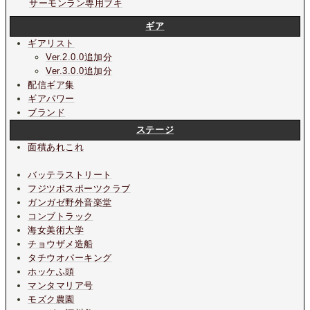
サーモンラン専用ブキ
ギア
ギアリスト
Ver.2.0.0追加分
Ver.3.0.0追加分
配信ギア集
ギアパワー
ブランド
ステージ
面積あれこれ
バッテラストリート
フジツボスポーツクラブ
ガンガゼ野外音楽堂
コンブトラック
海女美術大学
チョウザメ造船
タチウオパーキング
ホッケふ頭
マンタマリア号
モズク農園