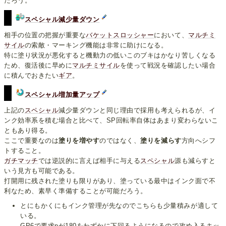
だろう。
スペシャル減少量ダウン
相手の位置の把握が重要な
バケットスロッシャー
において、
マルチミ
サイル
の索敵・マーキング機能は非常に助けになる。
特に塗り状況が悪化すると機動力の低いこのブキはかなり苦しくなる
ため、復活後に早めに
マルチミサイル
を使って戦況を確認したい場合
に積んでおきたい
ギア
。
スペシャル増加量アップ
上記の
スペシャル
減少量ダウンと同じ理由で採用も考えられるが、イ
ンク効率系を積む場合と比べて、SP回転率自体はあまり変わらないこ
ともあり得る。
ここで重要なのは
塗りを増やす
のではなく、
塗りを減らす
方向へシフ
トすること。
ガチマッチ
では逆説的に言えば相手に与える
スペシャル
源も減らすと
いう見方も可能である。
打開用に残された塗りも限りがあり、塗っている最中はインク面で不
利なため、素早く準備することが可能だろう。
とにもかくにもインク管理が先なのでこちらも少量積みが適して
いる。
GP6で要求pが180をわずかに下回るようになるので攻め入るキッ