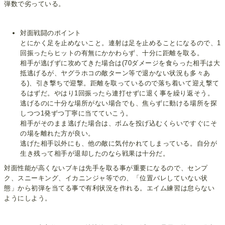
弾数で劣っている。
対面戦闘のポイント
とにかく足を止めないこと。連射は足を止めることになるので、1
回振ったらヒットの有無にかかわらず、十分に距離を取る。
相手が逃げずに攻めてきた場合は(70ダメージを食らった相手は大
抵逃げるが、ヤグラホコの敵ターン等で退かない状況も多々あ
る)、引き撃ちで迎撃。距離を取っているので落ち着いて迎え撃て
るはずだ。やはり1回振ったら連打せずに退く事を繰り返そう。
逃げるのに十分な場所がない場合でも、焦らずに動ける場所を探
しつつ1発ずつ丁寧に当てていこう。
相手がそのまま逃げた場合は、ボムを投げ込むくらいですぐにそ
の場を離れた方が良い。
逃げた相手以外にも、他の敵に気付かれてしまっている。自分が
生き残って相手が退却したのなら戦果は十分だ。
対面性能が高くないブキは先手を取る事が重要になるので、センプ
ク、スニーキング、イカニンジャ等での、「位置バレしていない状
態」から初弾を当てる事で有利状況を作れる。エイム練習は怠らない
ようにしよう。