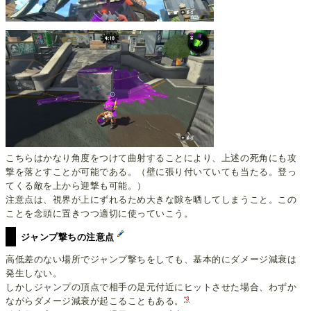
こちらはかなり角度をつけて曲射することにより、上述の死角にも攻
撃を落とすことが可能である。（壁に張り付いていても当たる。登っ
てくる敵を上から迎撃も可能。）
注意点は、視界が上にずれるため大きな隙を晒してしまうこと。この
ことを念頭に置きつつ適切に使っていこう。
ジャンプ撃ちの注意点
高低差のない場所でジャンプ撃ちをしても、基本的にダメージ減衰は
発生しない。
しかしジャンプの頂点で相手の足元付近にヒットさせた場合、わずか
*3
ながらダメージ減衰が起こることもある。