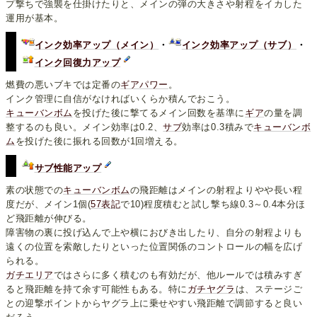
プ撃ちで強襲を仕掛けたりと、メインの弾の大きさや射程をイカした
運用が基本。
インク効率アップ（メイン）
・
インク効率アップ（サブ）
・
インク回復力アップ
燃費の悪いブキでは定番の
ギアパワー
。
インク管理に自信がなければいくらか積んでおこう。
キューバンボム
を投げた後に撃てるメイン回数を基準に
ギア
の量を調
整するのも良い。メイン効率は0.2、
サブ
効率は0.3積みで
キューバンボ
ム
を投げた後に振れる回数が1回増える。
サブ性能アップ
素の状態での
キューバンボム
の飛距離はメインの射程よりやや長い程
度だが、メイン1個(
57表記
で10)程度積むと試し撃ち線0.3～0.4本分ほ
ど飛距離が伸びる。
障害物の裏に投げ込んで上や横におびき出したり、自分の射程よりも
遠くの位置を索敵したりといった位置関係のコントロールの幅を広げ
られる。
ガチエリア
ではさらに多く積むのも有効だが、他ルールでは積みすぎ
ると飛距離を持て余す可能性もある。特に
ガチヤグラ
は、ステージご
との迎撃ポイントからヤグラ上に乗せやすい飛距離で調節すると良い