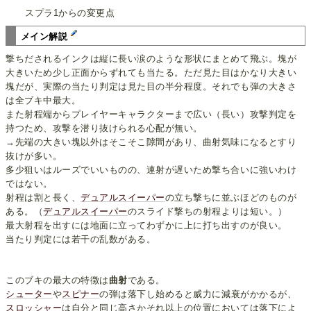
スプラ1からの変更点
メイン解説
撃ちだされるインクは縦に長い涙のような形状にまとめて飛ぶ。塊が
大きいため少し正面からずれても当たる。ただ見た目はかなり大きい
塊だが、実際の当たり判定は見た目の半分程度。それでも弾の大きさ
は全ブキ中最大。
また射程端からプレイヤーキャラクターまで広い（長い）攻撃判定を
持つため、攻撃を潜り抜けられる心配が無い。
→先端の大きい塊以外はそこそこ隙間があり、曲射気味になるとすり
抜けが多い。
多少狙いはルーズでいいものの、連射が遅いため撃ち合いに強いわけ
ではない。
射程は割と長く、
デュアルスイーパー
の立ち撃ちに並ぶほどのものが
ある。（
デュアルスイーパー
のスライド撃ちの射程よりは短い。）
最大射程を出すには地面に立ってわずかに上に打ち出すのが良い。
当たり判定には若干の乱数がある。
このブキの最大の特徴は
曲射
である。
シューター
や
スピナー
の弾は落下し始めると威力に減衰がかかるが、
スロッシャー
は自分と同じ高さかそれ以上の位置においては落下によ