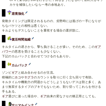
カケを補強したいなら一考の余地あり。
逆境強化
発動タイミングは限定されるものの、劣勢時には逃げの一手になりが
ちなバケツとの相性は悪くない。
キルよりもデスしないことを重視する場合の選択肢に。
復活時間短縮
キルタイムの遅さから、撃ち負けることが多い。そのため、この
ギア
パワー
の恩恵を受けることも少なくない。
下記のカムバックと合わせてつけるのもありか。
カムバック
ゾンビ
ギア
と組み合わせるのが主流。
積極的に
ホコ
や
ヤグラ
のカウントを取りに行く立ち回りで有効。
キルタイムや機動力の問題からどうしようもないデスは割と多く、あ
まり無双するタイプのブキでもないため、割り切ってこれらを付ける
手もある。
ギア
選びに迷った場合や、
ギア
由来の変なクセの矯正用としても。
サーマルインク