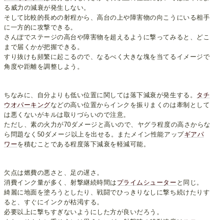
る威力の減衰が発生しない。
そして比較的長めの射程から、高台の上や障害物の向こうにいる相手
に一方的に攻撃できる。
さんぽでステージの高台や障害物を超えるように撃ってみると、どこ
まで届くかが把握できる。
すり抜けも頻繁に起こるので、なるべく大きな塊を当てるイメージで
角度や距離を調整しよう。
ちなみに、自分よりも低い位置に関しては落下減衰が発生する。
タチ
ウオパーキング
などの高い位置からインクを振りまくのは牽制として
は悪くないがキルは取りづらいので注意。
ただし、素の火力が70ダメージと高いので、ヤグラ程度の高さからな
ら問題なく50ダメージ以上を出せる。またメイン性能アップ
ギアパ
ワー
を積むことである程度落下減衰を軽減可能。
欠点は燃費の悪さと、足の遅さ。
消費インク量が多く、射撃継続時間は
プライムシューター
と同じ。
綺麗に地面を塗ろうとしたり、戦闘でひっきりなしに撃ち続けたりす
ると、すぐにインクが枯渇する。
必要以上に撃ちすぎないようにした方が良いだろう。