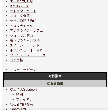
エンガワ河川敷
Bバスパーク
ザトウマーケット
ハコフグ倉庫
デボン海洋博物館
アロワナモール
アジフライスタジアム
ショッツル鉱山
モンガラキャンプ場
スメーシーワールド
ホテルニューオートロ
アンチョビットゲームズ
ムツゴ楼
ミステリーゾーン
対戦指南
総合的指南
初めてのSplatoon
詳細
プレイマナー
初心者向け指南
戦闘の基本