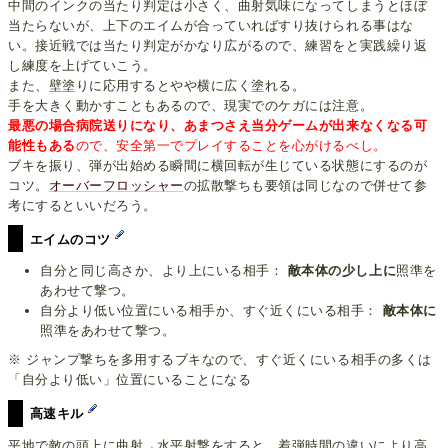
中間のインクの当たり判定は小さく、曲射気味になってしまうとほぼ
当たらないが、上下のエイムが合っていればすり抜けられる事はな
い。接近戦では当たり判定がかなり広がるので、練習をと実践繰り返
し練度を上げていこう。
また、壁塗りに応用するとやや横に広く塗れる。
手を大きく動かすこともあるので、現実でのケガには注意。
最悪の場合病院送りになり、あまつさえ当分ゲームが出来なくなる可
能性もある
ので、安全第一でプレイすることを心がけるべし。
ブキを振り、弾が出始める瞬間に横回転が生じている状態にするのが
コツ。
オーバーフロッシャー
の拡散撃ちも要領は同じなので併せて参
考にするといいだろう。
エイムのコツ
自分と同じ高さか、より上にいる相手：
敵本体の少し上に
照準を
あわせて撃つ。
自分より低い位置にいる相手か、すぐ近くにいる相手：
敵本体に
照準をあわせて撃つ。
※ ジャンプ撃ちを多用するブキなので、すぐ近くにいる相手の多くは
「自分より低い」位置にいることになる
高速キル
平地で敵の頭上に曲射→水平射撃をすると、着弾時間の違いにより高