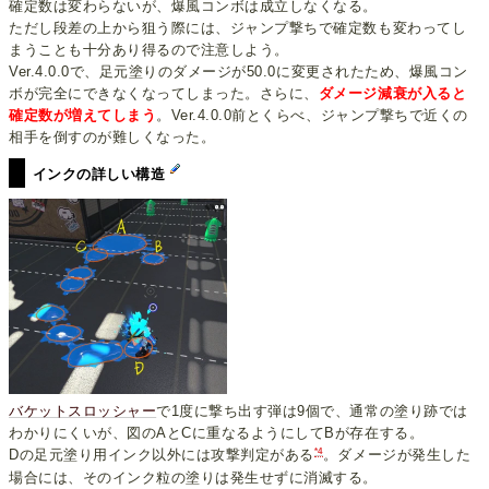
確定数は変わらないが、爆風コンボは成立しなくなる。
ただし段差の上から狙う際には、ジャンプ撃ちで確定数も変わってし
まうことも十分あり得るので注意しよう。
Ver.4.0.0で、足元塗りのダメージが50.0に変更されたため、爆風コン
ボが完全にできなくなってしまった。さらに、
ダメージ減衰が入ると
確定数が増えてしまう
。Ver.4.0.0前とくらべ、ジャンプ撃ちで近くの
相手を倒すのが難しくなった。
インクの詳しい構造
バケットスロッシャー
で1度に撃ち出す弾は9個で、通常の塗り跡では
わかりにくいが、図のAとCに重なるようにしてBが存在する。
*4
Dの足元塗り用インク以外には攻撃判定がある
。ダメージが発生した
場合には、そのインク粒の塗りは発生せずに消滅する。