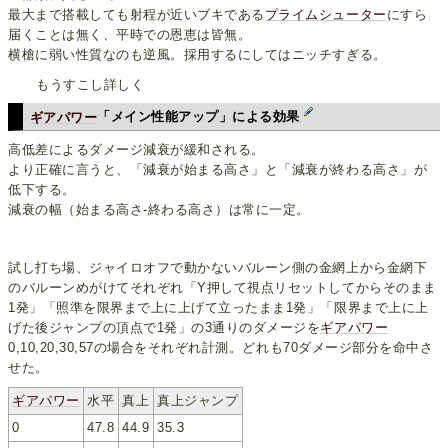
最大まで搭載しても射程が近いブキである
プライムシューター
にすら
届くことは無く、平時での恩恵は皆無。
横槍に弱い性質なのも逆風。採用するにしてはニッチすぎる。
もうすこし詳しく
ギアパワー
「メイン性能アップ」による効果
高低差によるダメージ減衰が緩和される。
より正確に言うと、「減衰が始まる高さ」と「減衰が終わる高さ」が
低下する。
減衰の幅（始まる高さ-終わる高さ）は常に一定。
試し打ち場、ジャイロオフで動かないバルーン側の金網上から金網下
のバルーンめがけてそれぞれ「Y押して視点リセットしてからそのまま
1発」「照準を限界まで上に上げて立ったまま1発」「限界まで上に上
げた後ジャンプの頂点で1発」の3通りのダメージを
ギアパワー
0,10,20,30,57の場合をそれぞれ計測。どれも70ダメージ部分を命中さ
せた。
ギアパワー
水平
真上
真上ジャンプ
0
47.8
44.9
35.3