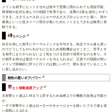
メインを相手にヒットさせれば途中で壁裏に隠れられても視認可能。
障害物や起伏を挟んでの戦闘で有用であり、追撃の1発を成功しやすく
できる。
スクリュースロッシャー
や
エクスプロッシャー
と違い、渦や
爆風といった低ダメージ部分が無いためヒットさえできれば確実に発
動できる。
リベンジ
自分を倒した相手にサーマルインクを付与する。鈍足でキル速も遅い
のでどうしてもやられがちになるため発動機会はそこそこ。苦手とす
る相手にまたやられないよう気をつける目的で採用するのも有り。そ
の相手を倒せば復活ペナルティを与えられるが、正面での戦闘が弱い
メインで積極的に狩りに行くのは難しいので、隙を見せているところ
に差し込みたい。
相性の悪い
ギアパワー
ヒト移動速度アップ
非射撃ヒト速は1.44まで上昇するため金網上での機動力改善は可能だ
が、
一方で射撃中ヒト速は
ローラー
や
チャージャー
を除いたブキで最も遅
い部類に入る0.4。