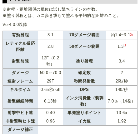
※射程・距離関係の単位は試し撃ちラインの本数。
※塗り射程とは、カニ歩き撃ちで塗れる平均的な距離のこと。
Ver4.0.0以降
*1
有効射程
3.1
70ダメージ範囲
約1.4~3.1
レティクル反応
*2
2.8
50ダメージ範囲
1.3
距離
12F（0.2
射撃前隙
塗り射程
3.4
秒）
ダメージ
50.0～70.0
確定数
2
連射フレーム
29F
秒間発射数
2発/秒
キルタイム
0.65秒/kill
DPS
140/秒
インク消費量（装弾
射撃継続時間
6.13秒
7.0％（14発）
数）
射撃中ヒト速
0.40
単発塗りポイント
13.6p
非射撃時ヒト速
0.96
イカ速
1.92
ダメージ補正