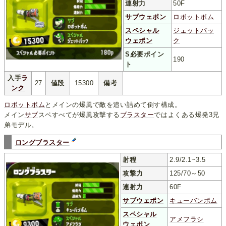
連射力
50F
サブウェポン
ロボットボム
スペシャル
ジェットパッ
ウェポン
ク
S必要ポイン
190
ト
入手
ラ
27
値段
15300
備考
ンク
ロボットボム
とメインの爆風で敵を追い詰めて倒す構成。
メイン
サブ
スペすべてが爆風攻撃する
ブラスター
ではよくある爆発3兄
弟モデル。
ロングブラスター
射程
2.9/2.1~3.5
攻撃力
125/70～50
連射力
60F
サブウェポン
キューバンボム
スペシャル
アメフラシ
ウェポン