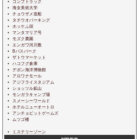
コンブトラック
海女美術大学
チョウザメ造船
タチウオパーキング
ホッケふ頭
マンタマリア号
モズク農園
エンガワ河川敷
Bバスパーク
ザトウマーケット
ハコフグ倉庫
デボン海洋博物館
アロワナモール
アジフライスタジアム
ショッツル鉱山
モンガラキャンプ場
スメーシーワールド
ホテルニューオートロ
アンチョビットゲームズ
ムツゴ楼
ミステリーゾーン