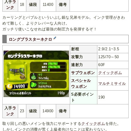
入手
ラ
18
値段
11400
備考
ンク
カーリングとバブルといういぶし銀な兄弟モデル。インク管理がきわ
めて難しく、よりクレバーな人向け。
ガッチリ使いこなせれば最強の制圧力を発揮するぞ！
ロングブラスターネクロ
射程
2.9/2.1~3.5
攻撃力
125/70～50
連射力
60F
サブウェポン
クイックボム
スペシャル
マルチミサイル
ウェポン
S必要ポイン
190
ト
入手
ラ
23
値段
14900
備考
ンク
取り回しの悪いメインを強力にサポートする
クイックボム
を得た。
しかしインクの消費が荒く上級者向けなことは変わりない。