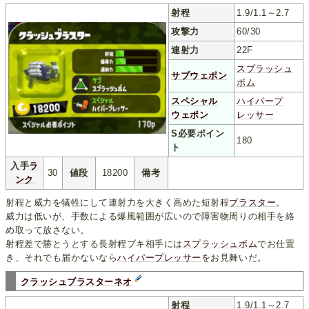
射程
1.9/1.1～2.7
攻撃力
60/30
連射力
22F
スプラッシュ
サブウェポン
ボム
スペシャル
ハイパープ
ウェポン
レッサー
S必要ポイン
180
ト
入手
ラ
30
値段
18200
備考
ンク
射程と威力を犠牲にして連射力を大きく高めた短射程
ブラスター
。
威力は低いが、手数による爆風範囲が広いので障害物周りの相手を絡
め取って放さない。
射程差で勝とうとする長射程ブキ相手には
スプラッシュボム
でお仕置
き、それでも届かないなら
ハイパープレッサー
をお見舞いだ。
クラッシュブラスターネオ
射程
1.9/1.1～2.7