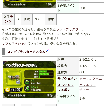
S必要ポイン
200
ト
入手
ラ
14
値段
9300
備考
ンク
インクの酸化を遅らせ、射程を高めた
ホットブラスター
。
直撃確1組でもっとも射程が長いがもっとも小回りが利かない。
有利な距離を維持して戦える上級者ブキ。
サブ
と
スペシャル
でメインの低い塗り性能を補える。
ロングブラスターカスタム
射程
2.9/2.1~3.5
攻撃力
125/70～50
連射力
60F
サブウェポン
カーリングボム
スペシャル
バブルラン
ウェポン
チャー
S必要ポイン
170
ト