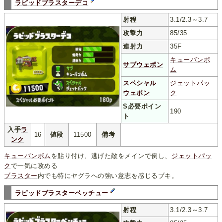
ラピッドブラスターデコ
射程
3.1/2.3～3.7
攻撃力
85/35
連射力
35F
キューバンボ
サブウェポン
ム
スペシャル
ジェットパッ
ウェポン
ク
S必要ポイン
190
ト
入手
ラ
16
値段
11500
備考
ンク
キューバンボム
を貼り付け、逃げた敵をメインで倒し、
ジェットパッ
ク
で一気に攻める
ブラスター
内でも特にヤグラへの強い意志を感じるブキ。
ラピッドブラスターベッチュー
射程
3.1/2.3～3.7