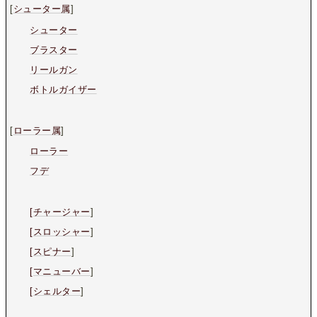
[
シューター属
]
シューター
ブラスター
リールガン
ボトルガイザー
[
ローラー属
]
ローラー
フデ
[チャージャー
]
[スロッシャー
]
[スピナー
]
[マニューバー
]
[シェルター
]