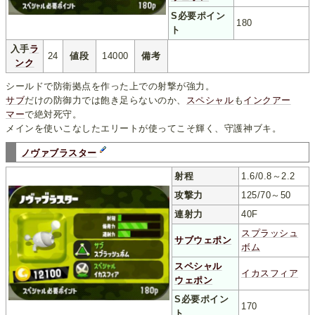
S必要ポイン
180
ト
入手
ラ
24
値段
14000
備考
ンク
シールドで防衛拠点を作った上での射撃が強力。
サブ
だけの防御力では飽き足らないのか、
スペシャル
も
インクアー
マー
で絶対死守。
メインを使いこなしたエリートが使ってこそ輝く、守護神ブキ。
ノヴァブラスター
射程
1.6/0.8～2.2
攻撃力
125/70～50
連射力
40F
スプラッシュ
サブウェポン
ボム
スペシャル
イカスフィア
ウェポン
S必要ポイン
170
ト