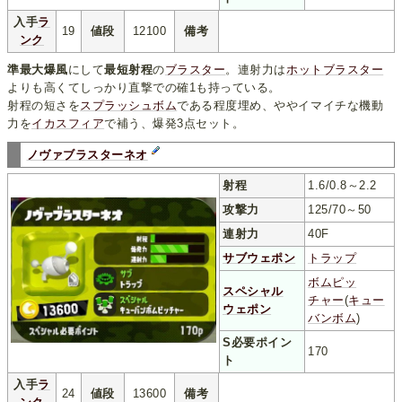
入手
ラ
19
値段
12100
備考
ンク
準最大爆風
にして
最短射程
の
ブラスター
。連射力は
ホットブラスター
よりも高くてしっかり直撃での確1も持っている。
射程の短さを
スプラッシュボム
である程度埋め、ややイマイチな機動
力を
イカスフィア
で補う、爆発3点セット。
ノヴァブラスターネオ
射程
1.6/0.8～2.2
攻撃力
125/70～50
連射力
40F
サブウェポン
トラップ
ボムピッ
スペシャル
チャー
(
キュー
ウェポン
バンボム
)
S必要ポイン
170
ト
入手
ラ
24
値段
13600
備考