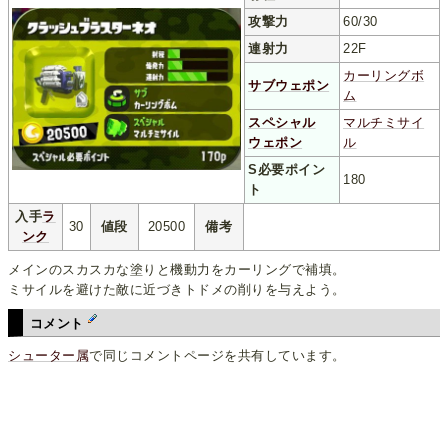
攻撃力
60/30
連射力
22F
カーリングボ
サブウェポン
ム
スペシャル
マルチミサイ
ウェポン
ル
S必要ポイン
180
ト
入手
ラ
30
値段
20500
備考
ンク
メインのスカスカな塗りと機動力をカーリングで補填。
ミサイルを避けた敵に近づきトドメの削りを与えよう。
コメント
シューター属
で同じコメントページを共有しています。