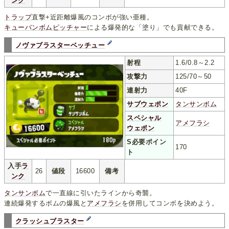
ンク
トラップ
直撃+近距離爆風のコンボが強い亜種。
キューバンボムピッチャー
による爆発的な「塗り」でも貢献できる。
ノヴァブラスターベッチュー
射程
1.6/0.8～2.2
攻撃力
125/70～50
連射力
40F
サブウェポン
タンサンボム
スペシャル
アメフラシ
ウェポン
S必要ポイン
170
ト
入手
ラ
26
値段
16600
備考
ンク
タンサンボム
で一直線に引いたラインから奇襲。
連続爆発するボムの爆風と
アメフラシ
を併用してコンボを決めよう。
クラッシュブラスター