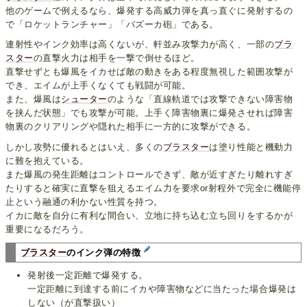
他のゲームで例えるなら、爆発する高威力弾を真っ直ぐに発射するの
で「ロケットランチャー」「バズーカ砲」である。
連射性やインク効率は高くないが、軒並み攻撃力が高く、一部の
ブラ
スター
の直撃火力は相手を一撃で倒せるほど。
直撃せずとも爆風をイカせば敵の動きをある程度無視した範囲攻撃が
でき、エイムが上手くなくても戦闘が可能。
また、爆風は
シューター
のような「直線軌道では攻撃できない障害物
を挟んだ状態」でも攻撃が可能。上手く障害物裏に爆発させれば障害
物裏のクリアリングや隠れた相手に一方的に攻撃ができる。
しかし攻勢に優れるとはいえ、多くの
ブラスター
は塗り性能と機動力
に難を抱えている。
また爆風の発生距離はコントロールできず、敵が近すぎたり離れすぎ
たりすると確実に直撃を狙えるエイム力を要求or射程外で完全に機能停
止という融通の利かない性質を持つ。
イカに敵を自分に有利な間合い、立地に持ち込む立ち回りをするかが
重要になるだろう。
ブラスター
のインク弾の特徴
発射後一定距離で爆発する。
一定距離に到達する前にイカや障害物などに当たった場合爆発は
しない（が直撃扱い）