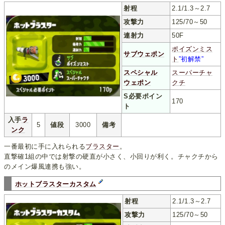
射程
2.1/1.3～2.7
攻撃力
125/70～50
連射力
50F
ポイズンミス
サブウェポン
ト
”初解禁”
スペシャル
スーパーチャ
ウェポン
クチ
S必要ポイン
170
ト
入手
ラ
5
値段
3000
備考
ンク
一番最初に手に入れられる
ブラスター
。
直撃確1組の中では射撃の硬直が小さく、小回りが利く。チャクチから
のメイン爆風連携も強い。
ホットブラスターカスタム
射程
2.1/1.3～2.7
攻撃力
125/70～50