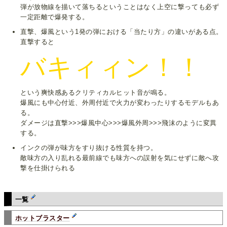
弾が放物線を描いて落ちるということはなく上空に撃っても必ず
一定距離で爆発する。
直撃、爆風という1発の弾における「当たり方」の違いがある点。
直撃すると
バキィィン！！
という爽快感あるクリティカルヒット音が鳴る。
爆風にも中心付近、外周付近で火力が変わったりするモデルもあ
る。
ダメージは直撃>>>爆風中心>>>爆風外周>>>飛沫のように変異
する。
インクの弾が味方をすり抜ける性質を持つ。
敵味方の入り乱れる最前線でも味方への誤射を気にせずに敵へ攻
撃を仕掛けられる
一覧
ホットブラスター