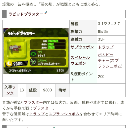
爆殺の一芸を極めし「碧の焔」が戦慄とともに燃え盛る。
ラピッドブラスター
射程
3.1/2.3～3.7
攻撃力
85/35
連射力
35F
サブウェポン
トラップ
ボムピッ
スペシャル
チャー
(
スプ
ウェポン
ラッシュボム
)
S必要ポイン
200
ト
入手
ラ
13
値段
9800
備考
ンク
直撃が確2と
ブラスター
内では低火力。反面、射程や連射力に優れ、遠
くから手数で戦う
ブラスター
。
苦手な近距離は
トラップ
と
スプラッシュボム
を合わせてエリア防衛に
向いたブキ。