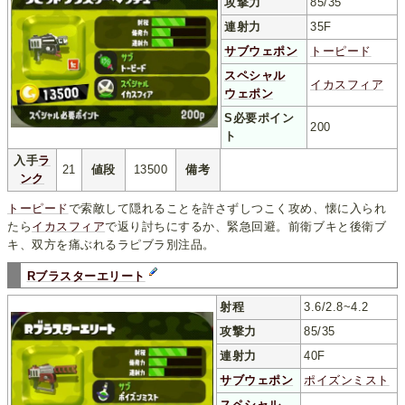
攻撃力
85/35
連射力
35F
サブウェポン
トーピード
スペシャル
イカスフィア
ウェポン
S必要ポイン
200
ト
入手
ラ
21
値段
13500
備考
ンク
トーピード
で索敵して隠れることを許さずしつこく攻め、懐に入られ
たら
イカスフィア
で返り討ちにするか、緊急回避。前衛ブキと後衛ブ
キ、双方を痛ぶれるラピブラ別注品。
Rブラスターエリート
射程
3.6/2.8~4.2
攻撃力
85/35
連射力
40F
サブウェポン
ポイズンミスト
スペシャル