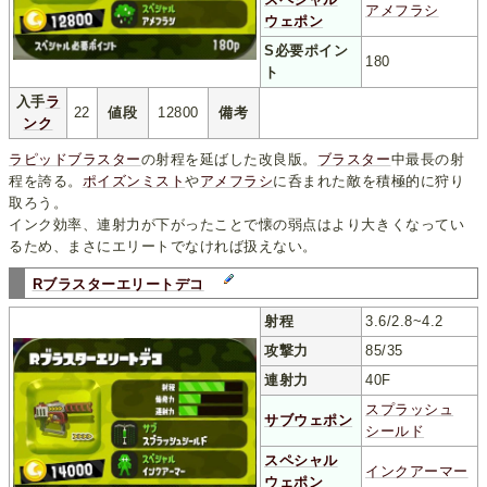
アメフラシ
ウェポン
S必要ポイン
180
ト
入手
ラ
22
値段
12800
備考
ンク
ラピッドブラスター
の射程を延ばした改良版。
ブラスター
中最長の射
程を誇る。
ポイズンミスト
や
アメフラシ
に呑まれた敵を積極的に狩り
取ろう。
インク効率、連射力が下がったことで懐の弱点はより大きくなってい
るため、まさにエリートでなければ扱えない。
Rブラスターエリートデコ
射程
3.6/2.8~4.2
攻撃力
85/35
連射力
40F
スプラッシュ
サブウェポン
シールド
スペシャル
インクアーマー
ウェポン