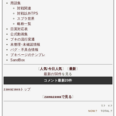
用語集
対戦関連
対戦以外TPS
スプラ世界
略称一覧
日英対応表
公式動画集
ブキの流行変遷
未整理･未確認情報
バグ・不具合情報
ブキページのテンプレ
SandBox
〔
人気
/
今日人気
〕〔
最新
〕
最新の50件
を見る
コメント最新20件
zawazawaトップ
〔
zawazawaで見る
〕
T.
?
Y.
?
NOW.
?
TOTAL.
?