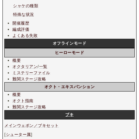
シャケの種類
特殊な状況
開催履歴
編成評価
よくある失敗
オフラインモード
ヒーローモード
概要
オクタリアン
/
一覧
ミステリーファイル
難関ステージ攻略
オクト・エキスパンション
概要
オクト指南
難関ステージ攻略
ブキ
メインウェポン／ブキセット
[
シューター属
]