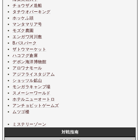
チョウザメ造船
タチウオパーキング
ホッケふ頭
マンタマリア号
モズク農園
エンガワ河川敷
Bバスパーク
ザトウマーケット
ハコフグ倉庫
デボン海洋博物館
アロワナモール
アジフライスタジアム
ショッツル鉱山
モンガラキャンプ場
スメーシーワールド
ホテルニューオートロ
アンチョビットゲームズ
ムツゴ楼
ミステリーゾーン
対戦指南