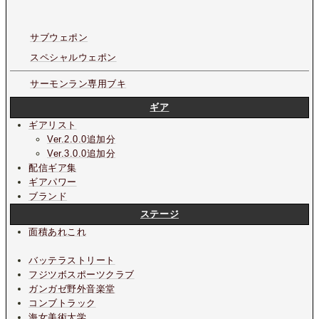
サブウェポン
スペシャルウェポン
サーモンラン専用ブキ
ギア
ギアリスト
Ver.2.0.0追加分
Ver.3.0.0追加分
配信ギア集
ギアパワー
ブランド
ステージ
面積あれこれ
バッテラストリート
フジツボスポーツクラブ
ガンガゼ野外音楽堂
コンブトラック
海女美術大学