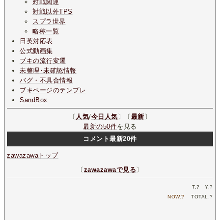
対戦関連
対戦以外TPS
スプラ世界
略称一覧
日英対応表
公式動画集
ブキの流行変遷
未整理･未確認情報
バグ・不具合情報
ブキページのテンプレ
SandBox
〔
人気
/
今日人気
〕〔
最新
〕
最新の50件
を見る
コメント最新20件
zawazawaトップ
〔
zawazawaで見る
〕
T.
?
Y.
?
NOW.
?
TOTAL.
?