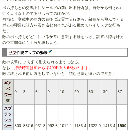
ボム持ちとの交戦中にシールドの前に出る行為は、自分から倒されに
行くようなものでありもってのほかだ。
同様に、交戦中の味方の背後に設置する行為も、敵陣から飛んでくる
ボムの即爆に味方を巻き込むおそれがある極めてハイリスクな行為
だ。
敵のボム持ちがどこにいるか常に意識する癖をつけ、設置の際は味方
の位置関係にも十分配慮しよう。
サブ
性能アップの効果
敵の攻撃に より多く耐えられるようになる。
なお、
持続時間は変わらず400F(約6.66秒)のまま。
敵に壊される使い方をしていないと、積む意味が薄いので注意。
ギア
パ
0
3
6
9
10
20
30
39
57
ワー
数
スプ
ラッ
シュ
シー
800
867.6
931.8
992.6
1012.1
1186.4
1322.9
1413.4
1500