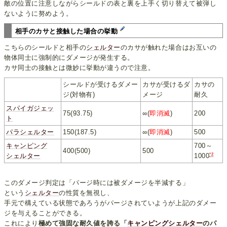
敵の位置に注意しながらシールドの表と裏を上手く切り替えて被弾し
ないように努めよう。
相手のカサと接触した場合の挙動
こちらのシールドと相手の
シェルター
のカサが触れた場合はお互いの
物体同士に強制的にダメージが発生する。
カサ同士の接触とは微妙に挙動が違うので注意。
シールドが受けるダメー
カサが受けるダ
カサの
ジ(対物有)
メージ
耐久
スパイガジェッ
75(93.75)
∞(
即消滅
)
200
ト
パラシェルター
150(187.5)
∞(
即消滅
)
500
キャンピング
700～
400(500)
500
*2
シェルター
1000
このダメージ判定は「パージ時には被ダメージを半減する」
という
シェルター
の性質を無視し、
手元で構えている状態であろうがパージされていようが上記のダメー
ジを与えることができる。
これにより
極めて強固な耐久値を誇る「
キャンピングシェルター
のパ