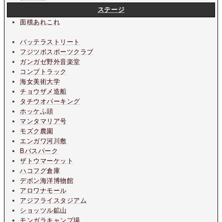
ステージ
面積あれこれ
バッテラストリート
フジツボスポーツクラブ
ガンガゼ野外音楽堂
コンブトラック
海女美術大学
チョウザメ造船
タチウオパーキング
ホッケふ頭
マンタマリア号
モズク農園
エンガワ河川敷
Bバスパーク
ザトウマーケット
ハコフグ倉庫
デボン海洋博物館
アロワナモール
アジフライスタジアム
ショッツル鉱山
モンガラキャンプ場