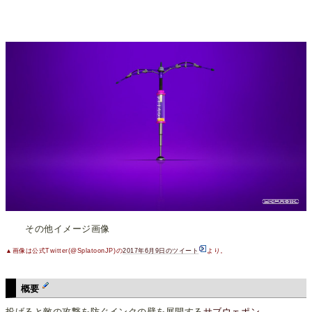
その他イメージ画像
▲画像は公式Twitter(@SplatoonJP)の
2017年6月9日のツイート
より。
概要
投げると敵の攻撃を防ぐインクの壁を展開する
サブウェポン
。