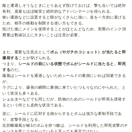
敵と遭遇しそうなときにとりあえず投げておけば、撃ち合いでは絶対
有利、退避もほぼ確実と絶対的なアドバンテージを得られる。
狭い通路などに設置すると隙がなくさらに強い。道を一方的に塞げる
ため、相手の移動を制限する使い方もできる。
投げた後にメインを使用することがほとんどなため、実際のインク消
費量は数値以上に大きいことは注意が必要。
また、重要な注意点として
ボム（やガチホコショット）が当たると即
爆発する
ことが挙げられる。
つまり、
シールドの前にいる状態でボムがシールドに当たると、即死
する
のだ。
爆風はシールドを通過しないためシールドの裏側にいれば回避できる
が、
ラグにより、爆発の瞬間に裏側に来ていたつもりなのにやられた、と
いう状況も多々ある。
シェルター
などでも同じだが、防御のためのシールドが即死を誘発す
るという何とも皮肉な状況である。
逆に、シールドに応対する側からするとボムは強力な牽制手段であ
り、攻撃手段となる。
近距離爆風が確1のボムを持つ敵は、シールドを利用した即死攻撃のチ
ャンスを常にうかがっていると言っても過言ではない。