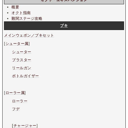
概要
オクト指南
難関ステージ攻略
ブキ
メインウェポン／ブキセット
[
シューター属
]
シューター
ブラスター
リールガン
ボトルガイザー
[
ローラー属
]
ローラー
フデ
[チャージャー
]