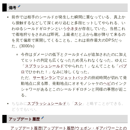
備考
前作では相手のシールドが発生した瞬間に重なっている、真上か
ら接触するなどして深くめり込むと多段ヒットしてやられる、い
わゆるシールドギロチンという
小ネタ
が存在していた。当然これ
で着地狩りをされれば即死。上級者だと上から敵が降りて来るの
を見て偏差で展開してくることも。これは前作最大のDPSだっ
た。(3000/s)
今作はダメージの低下とクールタイムが追加されたのに加え
てヒットの判定も広くなったため見られなくなった。ゆえに
「
スプラッシュシールド
でやられた！」なんてことも「
パブ
ロ
でひかれた！」なみに珍しくなった。
ただ、
サーモンラン
で
ジェットパック
の持続時間が切れて発
動地点に戻る際、発動地点にオオモノシャケの
ヘビ
のインク
シャワーがあるとこのシールドギロチンと同様の事態が起こ
る。
ちなみに
スプラッシュシールド
も「
スシ
」と略すことができる。
どうでもいい。
アップデート履歴
アップデート履歴
(
アップデート履歴/ウェポン・ギアパワーごとの