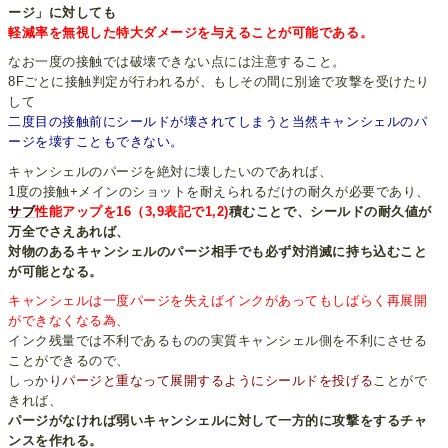
ージ」に対しても
軽減率を無視した特大ダメージを与えることが可能である。
なお一度の接触では破壊できない点には注意すること。
8Fごとに接触判定が行われるが、もしその間に別途で攻撃を受けたり
して
二度目の接触前にシールドが壊されてしまうと当然キャンシェルのパ
ージを壊すこともできない。
キャンシェルのパージを絶対に壊したいのであれば、
1度の接触+メインのショットを耐えられるだけの耐久が必要であり、
サブ
性能アップを16（3,9表記で1,2)
積むことで、シールドの耐久値が
万全でさえあれば、
対物のあるキャンシェルのパージ相手でも必ず対消滅に持ち込むこと
が可能となる。
キャンシェルは一度パージを失えばインクがあってもしばらく再展開
ができなくなる為、
インク残量では不利であるものの実質キャンシェル側を不利にさせる
ことができるので、
しっかり
パージと重なって展開するようにシールドを投げる
ことがで
きれば、
パージがなければ弱いキャンシェルに対して一方的に攻撃をするチャ
ンスを作れる。