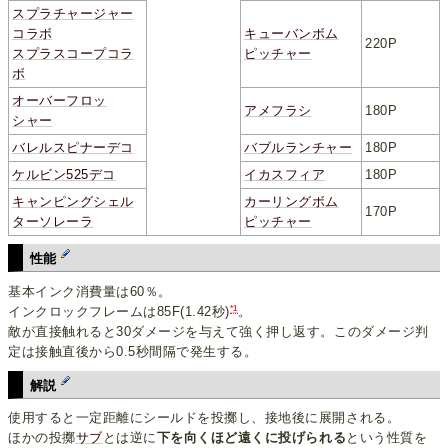
スプラチャージャー
コラボ
キューバンボム
220P
スプラスコープコラ
ピッチャー
ボ
オーバーフロッ
アメフラシ
180P
シャー
バレルスピナーデコ
バブルランチャー
180P
ケルビン525デコ
イカスフィア
180P
キャンピングシェル
カーリングボム
170P
ターソレーラ
ピッチャー
性能
基本インク消費量は60％。
*1
インクロックフレームは85F(1.42秒)
。
敵が直接触れると30ダメージを与えて強く押し返す。このダメージ判
定は接触直後から0.5秒間隔で発生する。
解説
使用すると一定距離にシールドを投擲し、接地後に展開される。
ほかの投擲
サブ
とは逆に
下を向くほど遠くに投げられる
という性質を