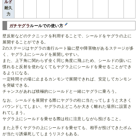
ルド
耐久
力
ガチヤグラ
ルールでの使い方
壁反射などのテクニックを利用することで、シールドをヤグラの上に
展開することができる。
2のステージはヤグラの進行ルート脇に壁や障害物があるステージが多
く、ヤグラ上にシールドを展開しやすい。
また、上下角に関わらず全く同じ角度に飛ぶため、シールドの扱いに
慣れると反射を使わなくてもヤグラ上にシールドを乗せることができ
るようになる。
一定時間その場に止まるカンモンで展開できれば、安定してカンモン
を突破できる。
チャンスがあれば積極的にシールドと一緒にヤグラに乗ろう。
なお、シールドを展開する際にヤグラの柱に当たってしまうと大きく
バウンドしてしまい、ヤグラの上どころか大きく離れた場所に設置さ
れてしまう。
ヤグラ上にシールドを乗せる際は柱に注意しながら投げること。
また上手くヤグラの上にシールドを乗せても、相手が投げてきたボム
が当たり誘爆死してしまうリスクもある。