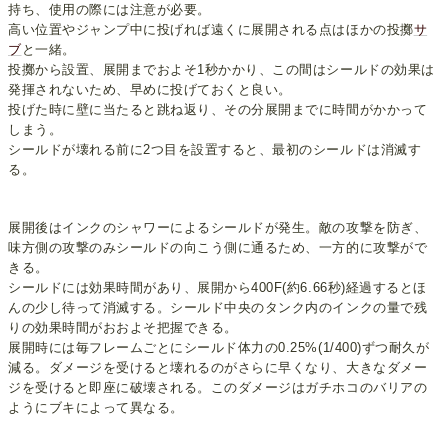
持ち、使用の際には注意が必要。
高い位置やジャンプ中に投げれば遠くに展開される点はほかの投擲
サ
ブ
と一緒。
投擲から設置、展開までおよそ1秒かかり、この間はシールドの効果は
発揮されないため、早めに投げておくと良い。
投げた時に壁に当たると跳ね返り、その分展開までに時間がかかって
しまう。
シールドが壊れる前に2つ目を設置すると、最初のシールドは消滅す
る。
展開後はインクのシャワーによるシールドが発生。敵の攻撃を防ぎ、
味方側の攻撃のみシールドの向こう側に通るため、一方的に攻撃がで
きる。
シールドには効果時間があり、展開から400F(約6.66秒)経過するとほ
んの少し待って消滅する。シールド中央のタンク内のインクの量で残
りの効果時間がおおよそ把握できる。
展開時には毎フレームごとにシールド体力の0.25%(1/400)ずつ耐久が
減る。ダメージを受けると壊れるのがさらに早くなり、大きなダメー
ジを受けると即座に破壊される。このダメージはガチホコのバリアの
ようにブキによって異なる。