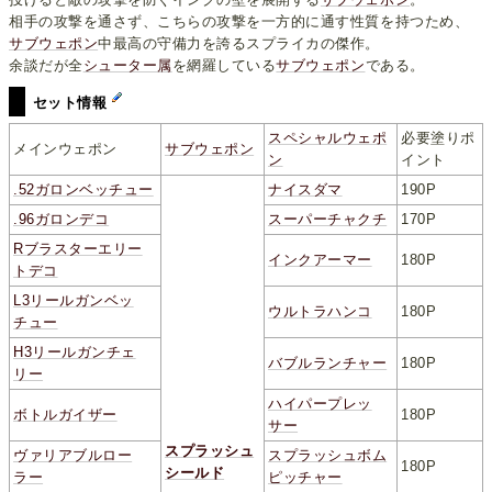
相手の攻撃を通さず、こちらの攻撃を一方的に通す性質を持つため、
サブウェポン
中最高の守備力を誇るスプライカの傑作。
余談だが全
シューター属
を網羅している
サブウェポン
である。
セット情報
スペシャルウェポ
必要塗りポ
メインウェポン
サブウェポン
ン
イント
.52ガロンベッチュー
ナイスダマ
190P
.96ガロンデコ
スーパーチャクチ
170P
Rブラスターエリー
インクアーマー
180P
トデコ
L3リールガンベッ
ウルトラハンコ
180P
チュー
H3リールガンチェ
バブルランチャー
180P
リー
ハイパープレッ
ボトルガイザー
180P
サー
スプラッシュ
ヴァリアブルロー
スプラッシュボム
180P
シールド
ラー
ピッチャー