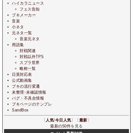
ハイカラニュース
フェス告知
ブキメーカー
音楽
小ネタ
元ネタ一覧
音楽元ネタ
用語集
対戦関連
対戦以外TPS
スプラ世界
略称一覧
日英対応表
公式動画集
ブキの流行変遷
未整理･未確認情報
バグ・不具合情報
ブキページのテンプレ
SandBox
〔
人気
/
今日人気
〕〔
最新
〕
最新の50件
を見る