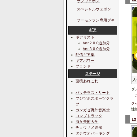
サブウェポン
スペシャルウェポン
サーモンラン専用ブキ
ギア
ギアリスト
Ver.2.0.0追加分
Ver.3.0.0追加分
配信ギア集
ギアパワー
ブランド
ステージ
入
面積あれこれ
ダ
バッテラストリート
フジツボスポーツクラ
ク
ブ
性
ガンガゼ野外音楽堂
コンブトラック
L
海女美術大学
チョウザメ造船
タチウオパーキング