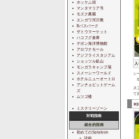
ホッケふ頭
マンタマリア号
モズク農園
エンガワ河川敷
Bバスパーク
ザトウマーケット
ハコフグ倉庫
デボン海洋博物館
アロワナモール
アジフライスタジアム
ショッツル鉱山
入
モンガラキャンプ場
スメーシーワールド
シ
ホテルニューオートロ
壊
アンチョビットゲーム
ス
ズ
て
ムツゴ楼
H
ミステリーゾーン
対戦指南
総合的指南
初めてのSplatoon
詳細