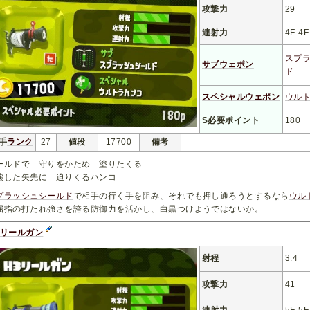
攻撃力
29
連射力
4F-4F
スプ
サブウェポン
ド
スペシャルウェポン
ウル
S必要ポイント
180
手
ランク
27
値段
17700
備考
ールドで 守りをかため 塗りたくる
した矢先に 迫りくるハンコ
プラッシュシールド
で相手の行く手を阻み、それでも押し通ろうとするなら
ウル
屈指の打たれ強さを誇る防御力を活かし、白黒つけようではないか。
3リールガン
射程
3.4
攻撃力
41
連射力
5F-5F