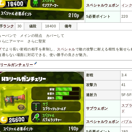
スペシャルウェポン
イン
S必要ポイント
220
手
ランク
30
値段
18400
備考
ューバンで メインの弱点 カバーして
らにアーマー さらに堅実
ブ
でより長い射程の相手を牽制し、
スペシャル
で敵の攻撃に耐える根性を魅せら
は通らない場面に対応できる、使い勝手の良さが魅力。
3リールガンチェリー
射程
3.4
攻撃力
41
連射力
5F-5F
スプ
サブウェポン
ド
スペシャルウェポン
バブ
S必要ポイント
180