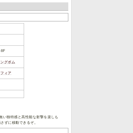
-8F
リングボム
スフィア
無い独特感と高性能な射撃を楽しも
晒さずに移動できるぞ。