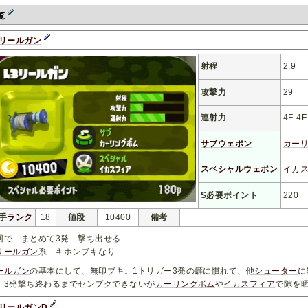
覧
3リールガン
射程
2.9
攻撃力
29
連射力
4F-4F
サブウェポン
カー
スペシャルウェポン
イカ
S必要ポイント
220
手
ランク
18
値段
10400
備考
回で まとめて3発 撃ち出せる
リールガン
系 キホンブキなり
ールガン
の基本にして、無印ブキ。1トリガー3発の癖に慣れて、他
シューター
に
。3発撃ち終わるまでセンプクできないが
カーリングボム
や
イカスフィア
で隙を
3リールガンD