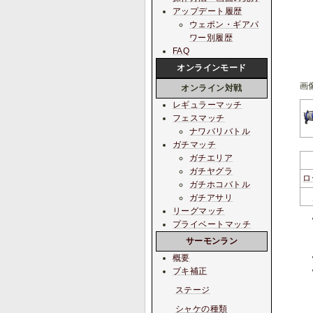
アップデート履歴
ウェポン・ギアパ
ワー別履歴
FAQ
オンラインモード
画
オンライン対戦
レギュラーマッチ
フェスマッチ
ナワバリバトル
ガチマッチ
ガチエリア
ガチヤグラ
ロ
ガチホコバトル
ガチアサリ
リーグマッチ
プライベートマッチ
サーモンラン
概要
ブキ補正
ステージ
シャケの種類