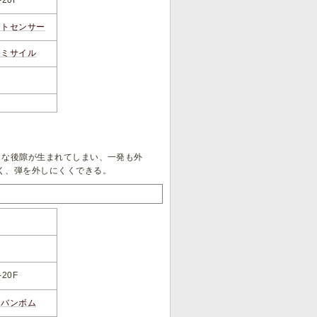
ントセンサー
チミサイル
きな後隙が生まれてしまい、一発も外
く、弾を外しにくくできる。
-20F
ーバンボム