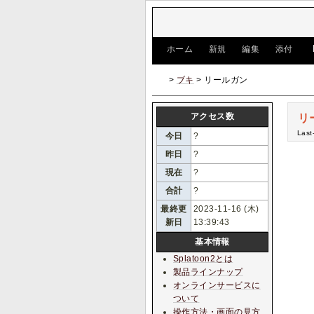
[
ホーム
|
新規
|
編集
|
添付
]
>
ブキ
> リールガン
アクセス数
リ
Last
今日
?
昨日
?
現在
?
合計
?
最終更
2023-11-16 (木)
新日
13:39:43
基本情報
Splatoon2とは
製品ラインナップ
オンラインサービスに
ついて
操作方法・画面の見方