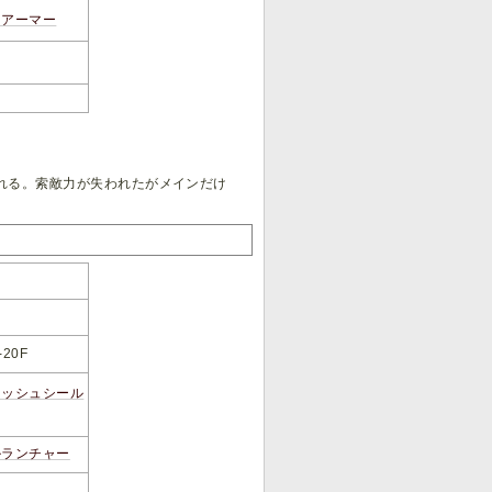
クアーマー
れる。索敵力が失われたがメインだけ
-20F
ラッシュシール
ルランチャー