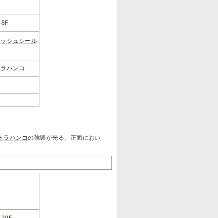
-8F
ラッシュシール
トラハンコ
トラハンコ
の強襲が光る。正面におい
-20F