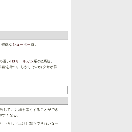
、特殊な
シューター
群。
。
の遅い
H3リールガン
系の2系統。
性能を持つ。しかしその分クセが強
汚して、足場を悪くすることができ
やすくなる。
り下ろし（上げ）撃ちできれいな一