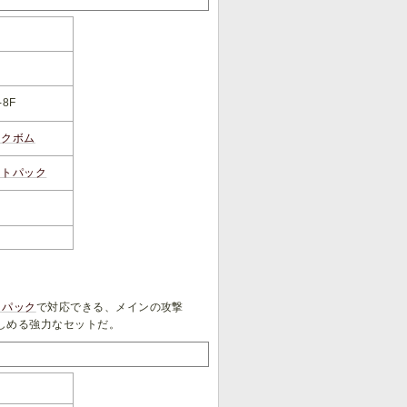
-8F
ックボム
ットパック
トパック
で対応できる、メインの攻撃
しめる強力なセットだ。