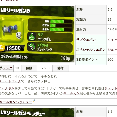
射程
2.9
攻撃力
29
連射力
4F-4F
サブウェポン
クイ
スペシャルウェポン
ジェ
S必要ポイント
200
手
ランク
23
値段
12500
備考
メ押しに ボムをぶつけて キルをとれ
ジェットパック
で さらにダメ押し
イックボム
を少しでも当てれば1トリガーで相手を倒せ、苦手な高低差は
ジェッ
能の欠点をカバーした一品。防御力が低いが
リールガン
初心者から上級者まで楽
3リールガンベッチュー
射程
2.9