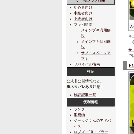
サーモンラン指南
初心者向け
中級者向け
上級者向け
ブキ別指南
入
メインブキ汎用解
説
キ
メインブキ個別解
さ
説
サ
サブ・スペ・レア
で
ブキ
サバイバル指南
H
検証
公式非公開情報など。
※ネタバレあり注意！
検証記事一覧
便利情報
ランク
消費物
ジャッジくんのアドバ
イス
ロブズ・10・プラー