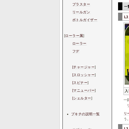
ブラスター
一
リールガン
L
ボトルガイザー
[
ローラー属
]
ローラー
フデ
[チャージャー
]
[スロッシャー
]
[スピナー
]
[マニューバー
]
入
[シェルター
]
一
リ
ブキチの説明一覧
う
L