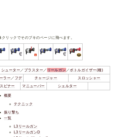
像クリックでそのブキのページに飛べます。
シューター
／
ブラスター
／
リールガン
／
ボトルガイザー(種)
ーラー
／
フデ
チャージャー
スロッシャー
スピナー
マニューバー
シェルター
概要
テクニック
振り撃ち
一覧
L3リールガン
L3リールガンD