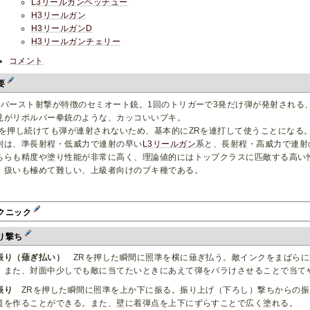
L3リールガンベッチュー
H3リールガン
H3リールガンD
H3リールガンチェリー
コメント
要
点バースト射撃が特徴のセミオート銃。1回のトリガーで3発だけ弾が発射される
見がリボルバー拳銃のような、カッコいいブキ。
Rを押し続けても弾が連射されないため、基本的にZRを連打して使うことになる
別は、準長射程・低威力で連射の早い
L3リールガン
系と、長射程・高威力で連射
ちらも精度や塗り性能が非常に高く、理論値的にはトップクラスに匹敵する高い
、扱いも極めて難しい、上級者向けのブキ種である。
クニック
り撃ち
振り（薙ぎ払い）
ZRを押した瞬間に照準を横に薙ぎ払う。敵インクをまばらに
。また、対面中少しでも敵に当てたいときにあえて弾をバラけさせることで当て
振り
ZRを押した瞬間に照準を上か下に振る。振り上げ（下ろし）撃ちからの振
道を作ることができる。また、壁に着弾点を上下にずらすことで広く塗れる。