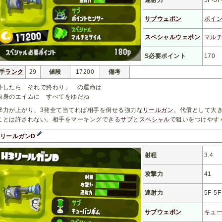
サブウェポン
ポイ
スペシャルウェポン
マル
S必要ポイント
170
手
ランク
29
値段
17200
備考
外したら それで終わり」 の運命は
身のエイムに すべてをゆだね
撃力が上がり、3発全て当てれば相手を倒せる強力な
リールガン
。代償として大
ことは許されない。相手をマーキングできる
サブ
と
スペシャル
で狙いをつけやす
3リールガンD
射程
3.4
攻撃力
41
連射力
5F-5F
サブウェポン
キュ