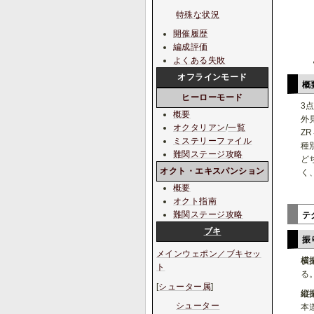
特殊な状況
開催履歴
編成評価
よくある失敗
オフラインモード
概
ヒーローモード
3
概要
外
オクタリアン
/
一覧
Z
ミステリーファイル
種
難関ステージ攻略
ど
オクト・エキスパンション
く
概要
オクト指南
難関ステージ攻略
テ
ブキ
振
メインウェポン／ブキセッ
横
ト
る
[
シューター属
]
縦
シューター
本