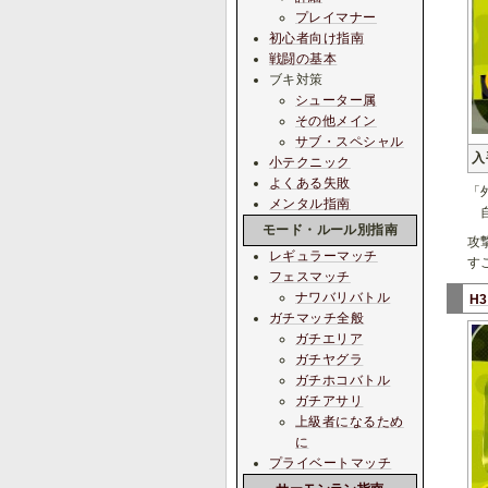
プレイマナー
初心者向け指南
戦闘の基本
ブキ対策
シューター属
その他メイン
サブ・スペシャル
入
小テクニック
よくある失敗
「
メンタル指南
自
モード・ルール別指南
攻
レギュラーマッチ
す
フェスマッチ
ナワバリバトル
H
ガチマッチ全般
ガチエリア
ガチヤグラ
ガチホコバトル
ガチアサリ
上級者になるため
に
プライベートマッチ