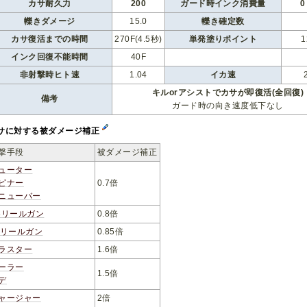
カサ耐久力
200
ガード時インク消費量
0
轢きダメージ
15.0
轢き確定数
カサ復活までの時間
270F(4.5秒)
単発塗りポイント
1
インク回復不能時間
40F
非射撃時ヒト速
1.04
イカ速
キルorアシストでカサが即復活(全回復)
備考
ガード時の向き速度低下なし
サに対する被ダメージ補正
撃手段
被ダメージ補正
ューター
ピナー
0.7倍
ニューバー
3リールガン
0.8倍
3リールガン
0.85倍
ラスター
1.6倍
ーラー
1.5倍
デ
ャージャー
2倍