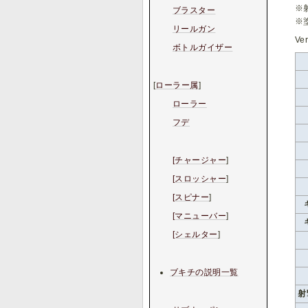
※
ブラスター
※
リールガン
Ve
ボトルガイザー
[
ローラー属
]
ローラー
フデ
[チャージャー
]
[スロッシャー
]
[スピナー
]
[マニューバー
]
[シェルター
]
ブキチの説明一覧
射