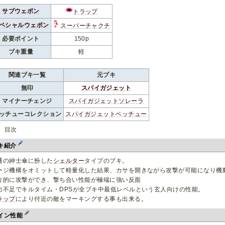
サブウェポン
トラップ
ペシャルウェポン
スーパーチャクチ
必要ポイント
150p
ブキ重量
軽
関連ブキ一覧
元ブキ
無印
スパイガジェット
マイナーチェンジ
スパイガジェットソレーラ
ッチューコレクション
スパイガジェットベッチュー
目次
キ紹介
通の紳士傘に扮した
シェルター
タイプのブキ。
ージ機構をオミットして軽量化した結果、カサを開きながら攻撃が可能になり機
方的に攻撃ができ、撃ち合い性能が極端に強い反面
力不足でキルタイム・DPSが全ブキ中最低レベルという玄人向けの性能。
ラップ
により付近の敵をマーキングする事も出来る。
イン性能