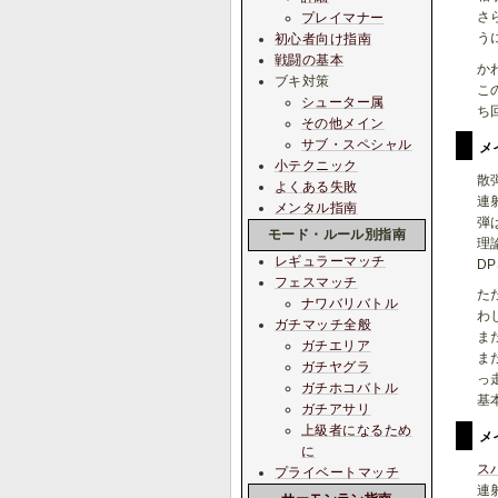
さ
プレイマナー
う
初心者向け指南
戦闘の基本
か
ブキ対策
こ
シューター属
ち
その他メイン
サブ・スペシャル
メ
小テクニック
散
よくある失敗
連
メンタル指南
弾
モード・ルール別指南
理
レギュラーマッチ
D
フェスマッチ
た
ナワバリバトル
わ
ガチマッチ全般
ま
ガチエリア
ま
ガチヤグラ
っ
ガチホコバトル
基
ガチアサリ
上級者になるため
メ
に
ス
プライベートマッチ
連