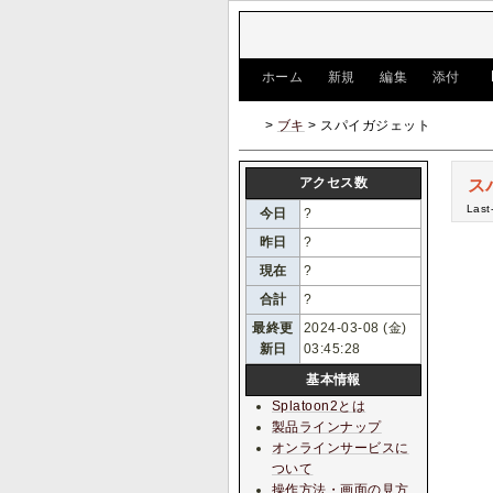
[
ホーム
|
新規
|
編集
|
添付
]
>
ブキ
> スパイガジェット
アクセス数
ス
Last
今日
?
昨日
?
現在
?
合計
?
最終更
2024-03-08 (金)
新日
03:45:28
基本情報
Splatoon2とは
製品ラインナップ
オンラインサービスに
ついて
操作方法・画面の見方