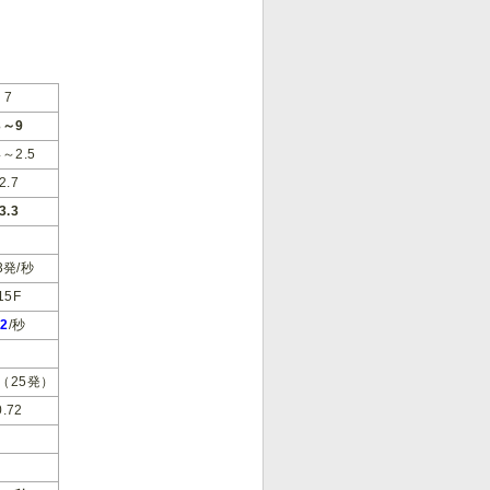
7
3～9
4～2.5
2.7
3.3
.3発/秒
15F
92
/秒
％（25発）
0.72