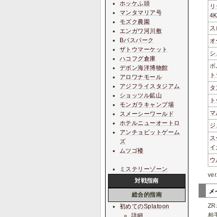
ホッケふ頭
リ
マンタマリア号
4
モズク農園
ス
エンガワ河川敷
Bバスパーク
オ
ザトウマーケット
シ
ハコフグ倉庫
ボ
デボン海洋博物館
ト
アロワナモール
アジフライスタジアム
タ
ショッツル鉱山
ト
モンガラキャンプ場
マ
スメーシーワールド
ホテルニューオートロ
ジ
アンチョビットゲーム
ス
ズ
イ
ムツゴ楼
ウ
ミステリーゾーン
ve
対戦指南
メ
総合的指南
Z
初めてのSplatoon
相
詳細