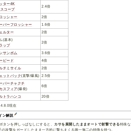
ッター4K
2.4倍
Kスコープ
ロッシャー
2倍
ーバーフロッシャー
1.6倍
ェルター
2倍
ム(基本)
2倍
ラップ
ンサンボム
3.6倍
ーピード
4倍
ルチミサイル
2倍
ェットパック
(直撃/爆風)
2.5倍
ーパーチャクチ
6倍
カスフィア
(爆発)
ルトラハンコ
20倍
r.4.8.0現在
イン解説
Rボタンを押しっぱなしにすると、
カサを展開したままオートで射撃できる
特殊な
手の攻撃をガードしたまま一方的に撃ちまくる唯一無二の特徴を持つ。