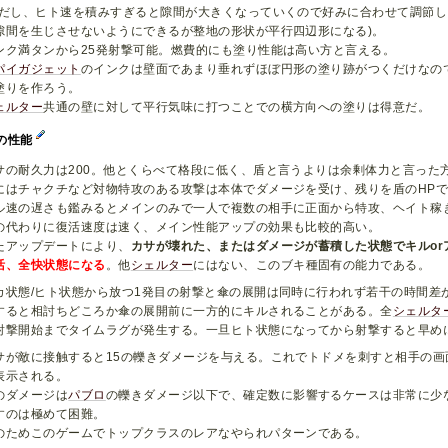
ただし、ヒト速を積みすぎると隙間が大きくなっていくので好みに合わせて調節
隙間を生じさせないようにできるが整地の形状が平行四辺形になる)。
ンク満タンから25発射撃可能。燃費的にも塗り性能は高い方と言える。
パイガジェット
のインクは壁面であまり垂れずほぼ円形の塗り跡がつくだけなの
塗りを作ろう。
ェルター
共通の壁に対して平行気味に打つことでの横方向への塗りは得意だ。
の性能
サの耐久力は200。他とくらべて格段に低く、盾と言うよりは余剰体力と言った
にはチャクチなど対物特攻のある攻撃は本体でダメージを受け、残りを盾のHP
ル速の遅さも鑑みるとメインのみで一人で複数の相手に正面から特攻、ヘイト稼
の代わりに復活速度は速く、メイン性能アップの効果も比較的高い。
たアップデートにより、
カサが壊れた、またはダメージが蓄積した状態でキルor
活、全快状態になる
。他
シェルター
にはない、このブキ種固有の能力である。
カ状態/ヒト状態から放つ1発目の射撃と傘の展開は同時に行われず若干の時間差
すると相討ちどころか傘の展開前に一方的にキルされることがある。全
シェルタ
射撃開始までタイムラグが発生する。一旦ヒト状態になってから射撃すると早め
サが敵に接触すると15の轢きダメージを与える。これでトドメを刺すと相手の画
表示される。
のダメージは
パブロ
の轢きダメージ以下で、確定数に影響するケースは非常に少
すのは極めて困難。
のためこのゲームでトップクラスのレアなやられパターンである。