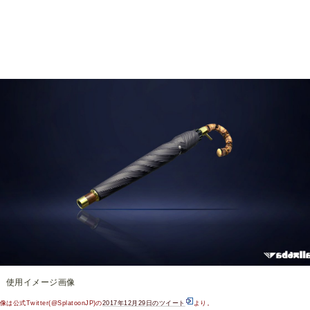
使用イメージ画像
は公式Twitter(@SplatoonJP)の
2017年12月29日のツイート
より。