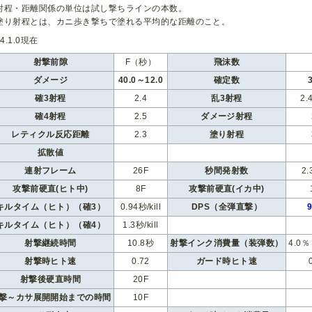
射程・距離関係の単位は試し撃ちラインの本数。
塗り射程とは、カニ歩き撃ちで塗れる平均的な距離のこと。
r4.1.0現在
射撃前隙
F（秒）
飛沫数
ダメージ
40.0～12.0
確定数
確3射程
2.4
乱3射程
2.
確4射程
2.5
ダメージ射程
レティクル反応距離
2.3
塗り射程
拡散値
連射フレーム
26F
秒間発射数
2
攻撃前硬直(ヒト中)
8F
攻撃前硬直(イカ中)
キルタイム（ヒト）（確3）
0.94秒/kill
DPS（全弾直撃）
キルタイム（ヒト）（確4）
1.3秒/kill
射撃継続時間
10.8秒
射撃インク消費量（装弾数）
4.0
射撃時ヒト速
0.72
ガード時ヒト速
射撃後硬直時間
20F
撃～カサ展開開始までの時間
10F