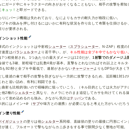
らにガード中にキャラクターの向きがおそくなることもない。相手の攻撃を察知
に
キュッ！
と即ガードできる。
わりにパージ機能は失われており、なによりもカサの耐久力が格段に低い。
のブキの強みを押し付けるにはいかに有利な状況を作り出して奇襲を仕掛けるか
回りが要求される。
インショット性能
弾式のインクショットは中射程
シューター
（
スプラシューター
、N-ZAP）程度
射速度は
パラシェルター
より若干早い。が、
キル性能は全ブキ中でもかなり低い
は7つ程発射され、1つあたりの最大ダメージは12.0だが、
1射撃でのダメージ上限
論値でも3確、射程端では乱数4発が基本。直撃をとれなければそれ以上とキルタ
PSも92/秒と全ブキ中最低で、連射がきかない
チャージャー
よりもDPSが大きく
だし後述の傘で相手の攻撃を防ぎながら一方的に攻撃できるため、近距離1対1
じわと追い詰め、有利に戦闘できる。
た曲射も比較的強いので積極的に狙っていこう。（キル目的としては火力がアテ
た他2種の
シェルター
と異なり、カメラにそのまま追従してカサを向けてくれる
走って攻め込めるのも強み。さながら気分は
テッパン
である。
本的にはメイン+＠（
サブ
や味方との連携）が必要になると考えた方がいいだろ
イン塗り性能
パイガジェット
の塗りは他
シェルター
系同様、直線状の塗りの最後に円形にイン
射が速く、フルオートで撃ちながらカニ歩きをする事で隙間少なく整地が可能。