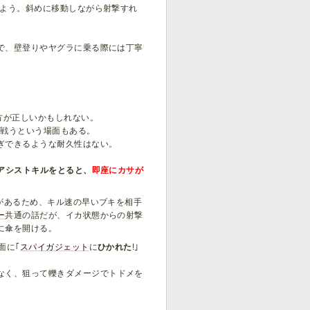
しよう。斜めに移動しながら射撃すれ
で、壁登りやヤグラに乗る際には丁寧
方が正しいかもしれない。
で戦うという場面もある。
ぎできるような耐久性はない。
アシストキルをとると、
即座にカサが
があるため、キル速の早いブキを相手
ー
共通の話だが、イカ状態からの射撃
に傘を開ける。
面に｢
スパイガジェット
に
ひかれた
!｣
なく、狙って轢きダメージでトドメを