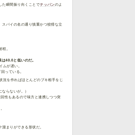
した瞬間振り向くことで
テッパン
のよ
、スパイの名の通り慎重かつ狡猾な立
の射程。
。
は40.0と低いのだ。
イムが遅い。
下回っている。
の状況を作ればほとんどのブキ相手をじ
にならないが。）
旋回性もあるので味方と連携しつつ突
う。
ク溜まりができる形状だ。