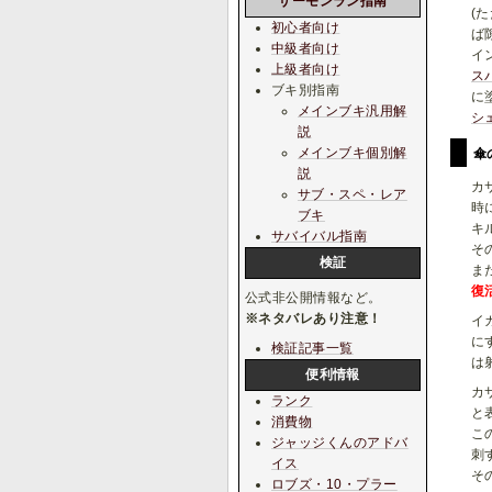
サーモンラン指南
(
初心者向け
ば
中級者向け
イ
上級者向け
ス
ブキ別指南
に
メインブキ汎用解
シ
説
メインブキ個別解
傘
説
カ
サブ・スペ・レア
時
ブキ
キ
サバイバル指南
そ
検証
ま
復
公式非公開情報など。
※ネタバレあり注意！
イ
に
検証記事一覧
は
便利情報
カ
ランク
と
消費物
こ
ジャッジくんのアドバ
刺
イス
そ
ロブズ・10・プラー