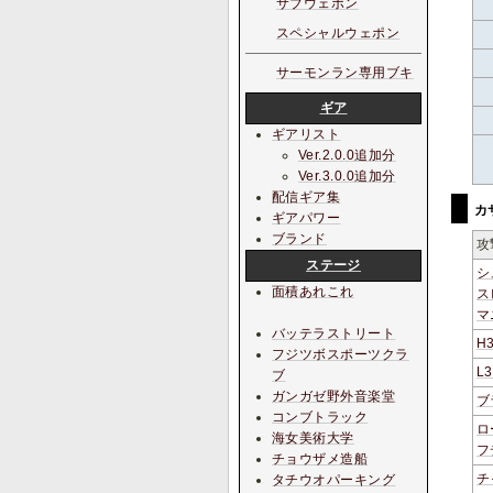
サブウェポン
スペシャルウェポン
サーモンラン専用ブキ
ギア
ギアリスト
Ver.2.0.0追加分
Ver.3.0.0追加分
配信ギア集
カ
ギアパワー
ブランド
攻
ステージ
シ
面積あれこれ
ス
マ
バッテラストリート
H
フジツボスポーツクラ
L
ブ
ガンガゼ野外音楽堂
ブ
コンブトラック
ロ
海女美術大学
フ
チョウザメ造船
チ
タチウオパーキング