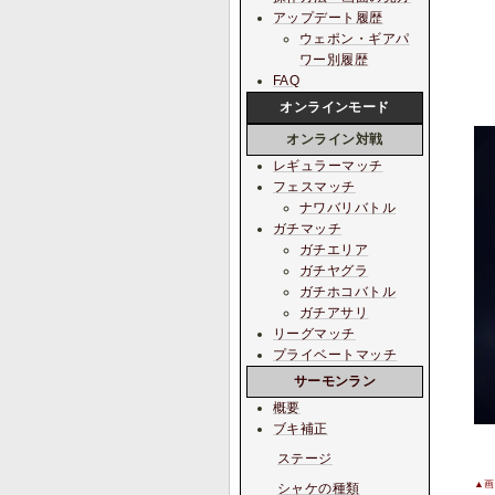
アップデート履歴
ウェポン・ギアパ
ワー別履歴
FAQ
オンラインモード
オンライン対戦
レギュラーマッチ
フェスマッチ
ナワバリバトル
ガチマッチ
ガチエリア
ガチヤグラ
ガチホコバトル
ガチアサリ
リーグマッチ
プライベートマッチ
サーモンラン
概要
ブキ補正
ステージ
▲画像
シャケの種類