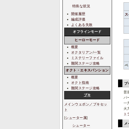
特殊な状況
開催履歴
ス
編成評価
よくある失敗
オフラインモード
ヒーローモード
概要
オクタリアン
/
一覧
ミステリーファイル
難関ステージ攻略
ベ
オクト・エキスパンション
概要
オクト指南
ブ
難関ステージ攻略
普
ブキ
パ
一
メインウェポン／ブキセッ
火
ト
ト
[
シューター属
]
メ
シューター