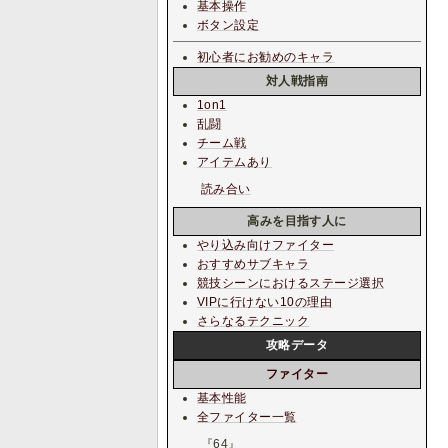
基本操作
ボタン設定
初心者にお勧めのキャラ
対人戦指南
1on1
乱闘
チーム戦
アイテムあり
読み合い
高みを目指す人に
やり込み向けファイター
おすすめサブキャラ
競技シーンにおけるステージ選択
VIPに行けない10の理由
さらなるテクニック
攻略データ
ファイター
基本性能
全ファイター一覧
『64』