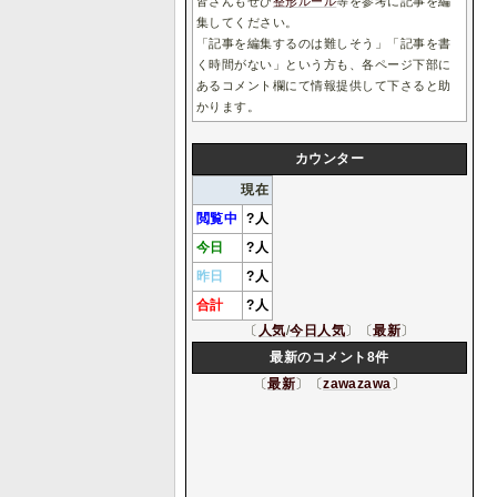
皆さんもぜひ
整形ルール
等を参考に記事を編
集してください。
「記事を編集するのは難しそう」「記事を書
く時間がない」という方も、各ページ下部に
あるコメント欄にて情報提供して下さると助
かります。
カウンター
現在
閲覧中
?
人
今日
?
人
昨日
?
人
合計
?
人
〔
人気
/
今日人気
〕〔
最新
〕
最新のコメント8件
〔
最新
〕〔
zawazawa
〕