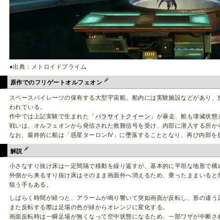
●出典：メトロイドプライム
原作でのフリゲートオルフェオン
スペースパイレーツの保有する大型宇宙船。船内には実験施設などがあり、
われている。
作中では上記実験で生まれた「
パラサイトクイーン
」が暴走、船も壊滅状態
戦いは、オルフェオンから発信された救難信号を受け、内部に潜入する所か
なお、最終的に船は「惑星ターロンIV」に墜落することとなり、再び内部を
解説
小さなすり抜け床は一定間隔で移動を繰り返すが、基本的に平坦な地形で構
外側から来るすり抜け床はそのまま画面外へ消えるため、乗ったままいると
狙う手もある。
しばらく時間が経つと、アラームが鳴り響いて突如画面が反転し、形の違う
また反転する際は足場の色が緑からオレンジに変化する。
画面反転時は一瞬足場が無くなって空中状態になるため、一部ワザが中断さ