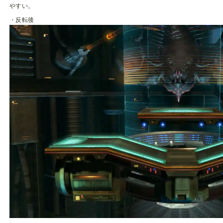
やすい。
・反転後