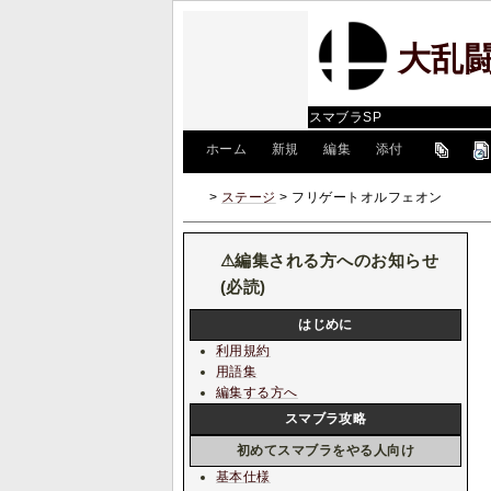
大乱闘
スマブラSP
[
ホーム
|
新規
|
編集
|
添付
]
>
ステージ
> フリゲートオルフェオン
⚠編集される方へのお知らせ
(必読)
はじめに
利用規約
用語集
編集する方へ
スマブラ攻略
初めてスマブラをやる人向け
基本仕様