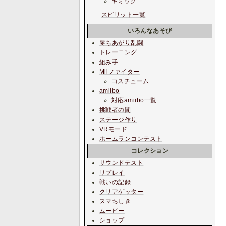
ギミック
スピリット一覧
いろんなあそび
勝ちあがり乱闘
トレーニング
組み手
Miiファイター
コスチューム
amiibo
対応amiibo一覧
挑戦者の間
ステージ作り
VRモード
ホームランコンテスト
コレクション
サウンドテスト
リプレイ
戦いの記録
クリアゲッター
スマちしき
ムービー
ショップ