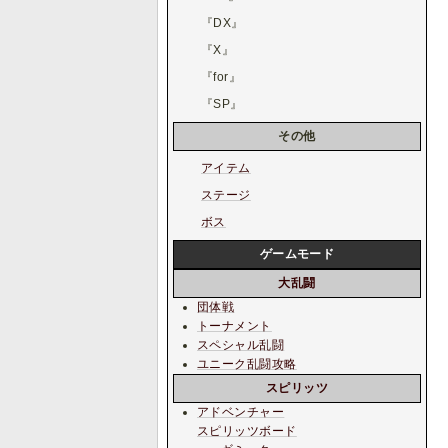
『DX』
『X』
『for』
『SP』
その他
アイテム
ステージ
ボス
ゲームモード
大乱闘
団体戦
トーナメント
スペシャル乱闘
ユニーク乱闘攻略
スピリッツ
アドベンチャー
スピリッツボード