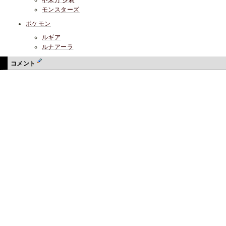
不来方 夕莉
モンスターズ
ポケモン
ルギア
ルナアーラ
コメント