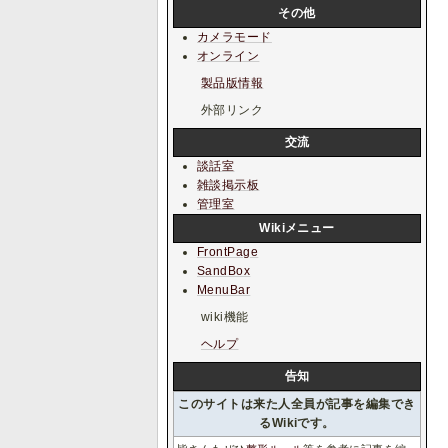
その他
カメラモード
オンライン
製品版情報
外部リンク
交流
談話室
雑談掲示板
管理室
Wikiメニュー
FrontPage
SandBox
MenuBar
wiki機能
ヘルプ
告知
このサイトは来た人全員が記事を編集でき
るWikiです。