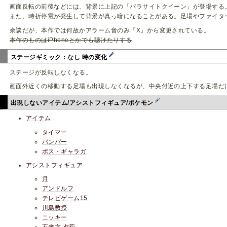
画面反転の前後などには、背景に上記の「パラサイトクイーン」が登場する
また、時折停電が発生して背景が真っ暗になることがある。足場やファイタ
余談だが、本作では何故かアラーム音のみ『X』から変更されている。
本作のものはiPhoneとかでも聴けたりする
ステージギミック：なし 時の変化
ステージが反転しなくなる。
画面外近くの移動する足場も出現しなくなるが、中央付近の上下する足場だ
出現しないアイテム/アシストフィギュア/ポケモン
アイテム
タイマー
バンパー
ボス・ギャラガ
アシストフィギュア
月
アンドルフ
テレビゲーム15
川島教授
ニッキー