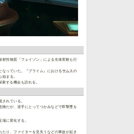
放射性物質「フェイゾン」による生体実験も行
となっていた。『プライム』における
サムス
の
ら始まる。
探索する機会も訪れる。
成されている。
危険だが、逆手にとってつかみなどで即撃墜を
足場に変化する。
れたり、ファイターを見失うなどの事故が起き