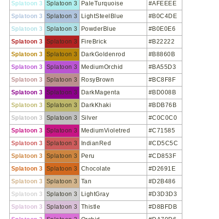
Splatoon 3
Splatoon 3
PaleTurquoise
#AFEEEE
Splatoon 3
Splatoon 3
LightSteelBlue
#B0C4DE
Splatoon 3
Splatoon 3
PowderBlue
#B0E0E6
Splatoon 3
Splatoon 3
FireBrick
#B22222
Splatoon 3
Splatoon 3
DarkGoldenrod
#B8860B
Splatoon 3
Splatoon 3
MediumOrchid
#BA55D3
Splatoon 3
Splatoon 3
RosyBrown
#BC8F8F
Splatoon 3
Splatoon 3
DarkMagenta
#BD008B
Splatoon 3
Splatoon 3
DarkKhaki
#BDB76B
Splatoon 3
Splatoon 3
Silver
#C0C0C0
Splatoon 3
Splatoon 3
MediumVioletred
#C71585
Splatoon 3
Splatoon 3
IndianRed
#CD5C5C
Splatoon 3
Splatoon 3
Peru
#CD853F
Splatoon 3
Splatoon 3
Chocolate
#D2691E
Splatoon 3
Splatoon 3
Tan
#D2B486
Splatoon 3
Splatoon 3
LightGray
#D3D3D3
Splatoon 3
Splatoon 3
Thistle
#D8BFDB