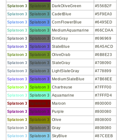
Splatoon 3
Splatoon 3
DarkOliveGreen
#556B2F
Splatoon 3
Splatoon 3
CadetBlue
#5F9EA0
Splatoon 3
Splatoon 3
CornFlowerBlue
#6495ED
Splatoon 3
Splatoon 3
MediumAquamarine
#66CDAA
Splatoon 3
Splatoon 3
DimGray
#696969
Splatoon 3
Splatoon 3
SlateBlue
#6A5ACD
Splatoon 3
Splatoon 3
OliveDrab
#6B8E23
Splatoon 3
Splatoon 3
SlateGray
#708090
Splatoon 3
Splatoon 3
LightSlateGray
#778899
Splatoon 3
Splatoon 3
MediumSlateBlue
#7B68EE
Splatoon 3
Splatoon 3
Chartreuse
#7FFF00
Splatoon 3
Splatoon 3
Aquamarine
#7FFFD4
Splatoon 3
Splatoon 3
Maroon
#800000
Splatoon 3
Splatoon 3
Purple
#800080
Splatoon 3
Splatoon 3
Olive
#808000
Splatoon 3
Splatoon 3
Gray
#808080
Splatoon 3
Splatoon 3
SkyBlue
#87CEEB