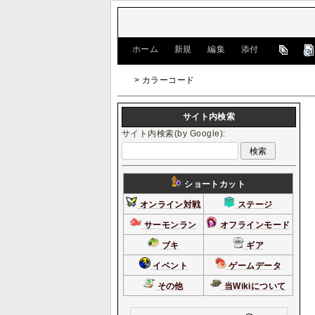
[
ホーム
|
新規
|
編集
|
添付
]
> カラーコード
サイト内検索
サイト内検索(by Google):
ショートカット
オンライン対戦
ステージ
サーモンラン
オフラインモード
ブキ
ギア
イベント
ゲームデータ
その他
当Wikiについて