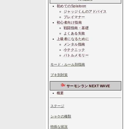
初めてのSplatoon
ジャッジくんのアドバイス
プレイマナー
初心者向け指南
戦闘指南・基礎
よくある失敗
上級者になるために
メンタル指南
小テクニック
バトルメモリー
モード・ルール別指南
ブキ別対策
サーモンラン NEXT WAVE
概要
ステージ
シャケの種類
特殊な状況