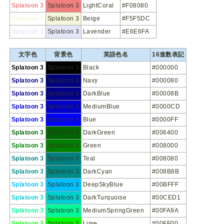
Splatoon 3
Splatoon 3
LightCoral
#F08080
Splatoon 3
Splatoon 3
Beige
#F5F5DC
Splatoon 3
Splatoon 3
Lavender
#E6E6FA
文字色
背景色
英語色名
16進数表記
Splatoon 3
Splatoon 3
Black
#000000
Splatoon 3
Splatoon 3
Navy
#000080
Splatoon 3
Splatoon 3
DarkBlue
#00008B
Splatoon 3
Splatoon 3
MediumBlue
#0000CD
Splatoon 3
Splatoon 3
Blue
#0000FF
Splatoon 3
Splatoon 3
DarkGreen
#006400
Splatoon 3
Splatoon 3
Green
#008000
Splatoon 3
Splatoon 3
Teal
#008080
Splatoon 3
Splatoon 3
DarkCyan
#008B8B
Splatoon 3
Splatoon 3
DeepSkyBlue
#00BFFF
Splatoon 3
Splatoon 3
DarkTurquoise
#00CED1
Splatoon 3
Splatoon 3
MediumSpringGreen
#00FA9A
Splatoon 3
Splatoon 3
Lime
#00FF00