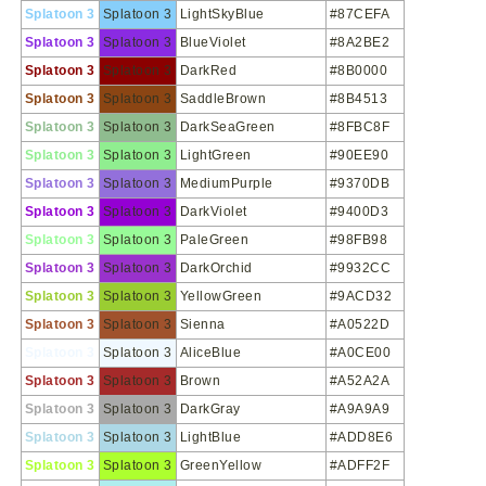
Splatoon 3
Splatoon 3
LightSkyBlue
#87CEFA
Splatoon 3
Splatoon 3
BlueViolet
#8A2BE2
Splatoon 3
Splatoon 3
DarkRed
#8B0000
Splatoon 3
Splatoon 3
SaddleBrown
#8B4513
Splatoon 3
Splatoon 3
DarkSeaGreen
#8FBC8F
Splatoon 3
Splatoon 3
LightGreen
#90EE90
Splatoon 3
Splatoon 3
MediumPurple
#9370DB
Splatoon 3
Splatoon 3
DarkViolet
#9400D3
Splatoon 3
Splatoon 3
PaleGreen
#98FB98
Splatoon 3
Splatoon 3
DarkOrchid
#9932CC
Splatoon 3
Splatoon 3
YellowGreen
#9ACD32
Splatoon 3
Splatoon 3
Sienna
#A0522D
Splatoon 3
Splatoon 3
AliceBlue
#A0CE00
Splatoon 3
Splatoon 3
Brown
#A52A2A
Splatoon 3
Splatoon 3
DarkGray
#A9A9A9
Splatoon 3
Splatoon 3
LightBlue
#ADD8E6
Splatoon 3
Splatoon 3
GreenYellow
#ADFF2F