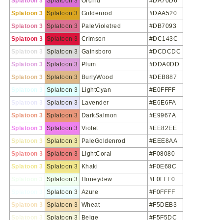
Splatoon 3
Splatoon 3
Orchid
#DA70D6
Splatoon 3
Splatoon 3
Goldenrod
#DAA520
Splatoon 3
Splatoon 3
PaleVioletred
#DB7093
Splatoon 3
Splatoon 3
Crimson
#DC143C
Splatoon 3
Splatoon 3
Gainsboro
#DCDCDC
Splatoon 3
Splatoon 3
Plum
#DDA0DD
Splatoon 3
Splatoon 3
BurlyWood
#DEB887
Splatoon 3
Splatoon 3
LightCyan
#E0FFFF
Splatoon 3
Splatoon 3
Lavender
#E6E6FA
Splatoon 3
Splatoon 3
DarkSalmon
#E9967A
Splatoon 3
Splatoon 3
Violet
#EE82EE
Splatoon 3
Splatoon 3
PaleGoldenrod
#EEE8AA
Splatoon 3
Splatoon 3
LightCoral
#F08080
Splatoon 3
Splatoon 3
Khaki
#F0E68C
Splatoon 3
Splatoon 3
Honeydew
#F0FFF0
Splatoon 3
Splatoon 3
Azure
#F0FFFF
Splatoon 3
Splatoon 3
Wheat
#F5DEB3
Splatoon 3
Splatoon 3
Beige
#F5F5DC