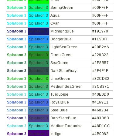
Splatoon 3
Splatoon 3
SpringGreen
#00FF7F
Splatoon 3
Splatoon 3
Aqua
#00FFFF
Splatoon 3
Splatoon 3
Cyan
#00FFFF
Splatoon 3
Splatoon 3
MidnightBlue
#191970
Splatoon 3
Splatoon 3
DodgerBlue
#1E90FF
Splatoon 3
Splatoon 3
LightSeaGreen
#20B2AA
Splatoon 3
Splatoon 3
ForestGreen
#228B22
Splatoon 3
Splatoon 3
SeaGreen
#2E8B57
Splatoon 3
Splatoon 3
DarkSlateGray
#2F4F4F
Splatoon 3
Splatoon 3
LimeGreen
#32CD32
Splatoon 3
Splatoon 3
MediumSeaGreen
#3CB371
Splatoon 3
Splatoon 3
Turquoise
#40E0D0
Splatoon 3
Splatoon 3
RoyalBlue
#4169E1
Splatoon 3
Splatoon 3
SteelBlue
#4682B4
Splatoon 3
Splatoon 3
DarkSlateBlue
#483D8B
Splatoon 3
Splatoon 3
MediumTurquoise
#48D1CC
Splatoon 3
Splatoon 3
Indigo
#4B0082