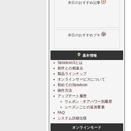
本日のおすすめ記事
本日のおすすめブキ
基本情報
Splatoon3とは
前作との相違点
製品ラインナップ
オンラインサービスについて
初めてのSplatoon
操作方法
アップデート履歴
ウェポン・ギアパワー別履歴
シーズンごとの追加要素
FAQ
システム詳細仕様
オンラインモード