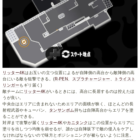
リッター4K
はお互いの立つ位置によるが自陣側の高台から敵陣側の高
台にいる敵を狙撃できる。(
R-PEN
、
スプラチャージャー
、
トライスト
リンガー
もギリ届く)
敵チームに
リッター4K
がいるときには、高台に長居するのは控えたほ
うが良い。
中央台はエリアに含まれないためエリアの面積が狭く、ほとんどの長
射程武器やキューバン、
タンサンボム
持ちは自陣高台からエリアを塗
ることができる。
対岸まで攻撃が届く
リッター4K
や
カニタンク
はこの位置からエリアに
塗りを出しつつ均衡を崩せるが、誰かは自陣坂下で敵の侵入をケアし
なければならないので味方とポジショニングが被らないように注意。