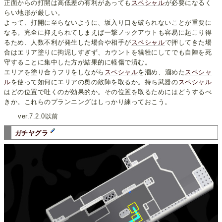
正面からの打開は高低差の有利があっても
スペシャル
が必要になるく
らい地形が厳しい。
よって、打開に至らないように、坂入り口を破られないことが重要に
なる。完全に抑えられてしまえば一撃ノックアウトも容易に起こり得
るため、人数不利が発生した場合や相手が
スペシャル
で押してきた場
合はエリア塗りに拘泥しすぎず、カウントを犠牲にしてでも自陣を死
守することに集中した方が結果的に軽傷で済む。
エリアを塗り合うフリをしながら
スペシャル
を溜め、溜めた
スペシャ
ル
を使って如何にエリアの奥の敵陣を取るか。持ち武器の
スペシャル
はどの位置で吐くのが効果的か。その位置を取るためにはどうするべ
きか。これらのプランニングはしっかり練っておこう。
ver.7.2.0以前
ガチヤグラ