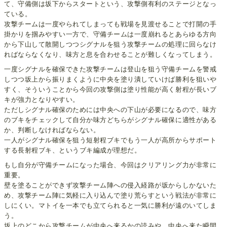
て、守備側は坂下からスタートという、攻撃側有利のステージとなっ
ている。
攻撃チームは一度やられてしまっても戦場を見渡せることで打開の手
掛かりを掴みやすい一方で、守備チームは一度崩れるとあらゆる方向
から下山して散開しつつシグナルを狙う攻撃チームの処理に回らなけ
ればならなくなり、味方と息を合わせることが難しくなってしまう。
一度シグナルを確保できた攻撃チームは登山を狙う守備チームを警戒
しつつ坂上から振りまくように中央を塗り潰していけば勝利を狙いや
すく、そういうことから今回の攻撃側は塗り性能が高く射程が長いブ
キが強力となりやすい。
ただしシグナル確保のためには中央への下山が必要になるので、味方
のブキをチェックして自分か味方どちらがシグナル確保に適性がある
か、判断しなければならない。
一人がシグナル確保を狙う短射程ブキでもう一人が高所からサポート
する長射程ブキ、というブキ編成が理想だ。
もし自分が守備チームになった場合、今回はクリアリング力が非常に
重要。
壁を塗ることができず攻撃チーム陣への侵入経路が坂からしかないた
め、攻撃チーム陣に気軽に入り込んで塗り荒らすという戦法が非常に
しにくい。マトイを一本でも立てられると一気に勝利が遠のいてしま
う。
坂上のどこから攻撃チームが中央へ来るかの読みや、中央へ来た瞬間