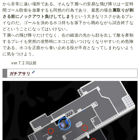
から非常に遠い場所である。そんな下層への安易な飛び降りは一定時
間ゴール防衛を放棄するも同然の行為であり、最悪の場合
裏取りが刺
さる前にノックアウト負けしてしまう
という大きなリスクがあるプレ
イなのだ。ゴールを決めるホコ持ちを坂下から眺めながら試合終了な
どということになってはいけない。
下層への飛び降りだけでなく、右の細道の先から顔を出して敵を牽制
するプレイも突然の攻勢時にホコに追いつけなくなりやすいため危険
である。ホコを正面から食い止める役が不在となってしまわないよう
に気をつけよう。
ver.7.2.0以前
ガチアサリ