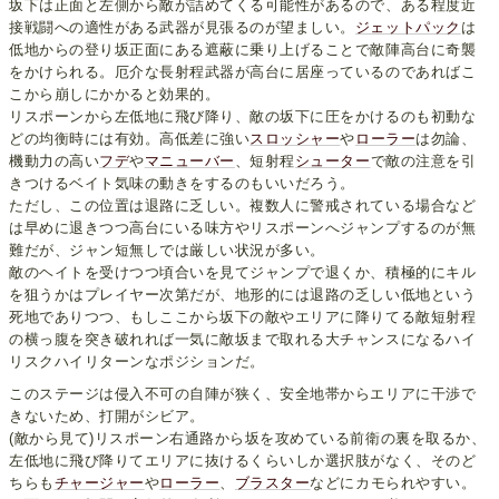
坂下は正面と左側から敵が詰めてくる可能性があるので、ある程度近
接戦闘への適性がある武器が見張るのが望ましい。
ジェットパック
は
低地からの登り坂正面にある遮蔽に乗り上げることで敵陣高台に奇襲
をかけられる。厄介な長射程武器が高台に居座っているのであればこ
こから崩しにかかると効果的。
リスポーンから左低地に飛び降り、敵の坂下に圧をかけるのも初動な
どの均衡時には有効。高低差に強い
スロッシャー
や
ローラー
は勿論、
機動力の高い
フデ
や
マニューバー
、短射程
シューター
で敵の注意を引
きつけるベイト気味の動きをするのもいいだろう。
ただし、この位置は退路に乏しい。複数人に警戒されている場合など
は早めに退きつつ高台にいる味方やリスポーンへジャンプするのが無
難だが、ジャン短無しでは厳しい状況が多い。
敵のヘイトを受けつつ頃合いを見てジャンプで退くか、積極的にキル
を狙うかはプレイヤー次第だが、地形的には退路の乏しい低地という
死地でありつつ、もしここから坂下の敵やエリアに降りてる敵短射程
の横っ腹を突き破れれば一気に敵坂まで取れる大チャンスになるハイ
リスクハイリターンなポジションだ。
このステージは侵入不可の自陣が狭く、安全地帯からエリアに干渉で
きないため、打開がシビア。
(敵から見て)リスポーン右通路から坂を攻めている前衛の裏を取るか、
左低地に飛び降りてエリアに抜けるくらいしか選択肢がなく、そのど
ちらも
チャージャー
や
ローラー
、
ブラスター
などにカモられやすい。