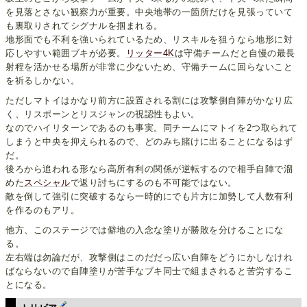
を見落とさない観察力が重要。中央地帯の一箇所だけを見張っていて
も裏取りされてシグナルを掴まれる。
地形面でも不利を強いられているため、リスキルを狙うなら地形に対
応しやすい範囲ブキが必要。
リッター4K
は守備チームだと自慢の最長
射程を活かせる場所が非常に少ないため、守備チームに回らないこと
を祈るしかない。
ただしマトイはかなり前方に設置される割には攻撃側自陣がかなり広
く、リスポーンとリスジャンの視認性もよい。
なのでハイリターンであるのも事実。同チームにマトイを2つ取られて
しまうと中央を抑えられるので、どのみち賭けに出ることになるはず
だ。
後ろから追われる形なら高所有利の関係が逆転するので相手自陣で溜
めた
スペシャル
で返り討ちにするのも不可能ではない。
敵を倒して強引に突破するなら一時的にでも片方に加勢して人数有利
を作るのもアリ。
他方、このステージでは僻地の入念な塗りが勝敗を分けることにな
る。
左右端は勿論だが、攻撃側はこのだだっ広い自陣をどうにかしなけれ
ばならないので自陣塗りが苦手なブキ同士で組まされると苦労するこ
とになる。