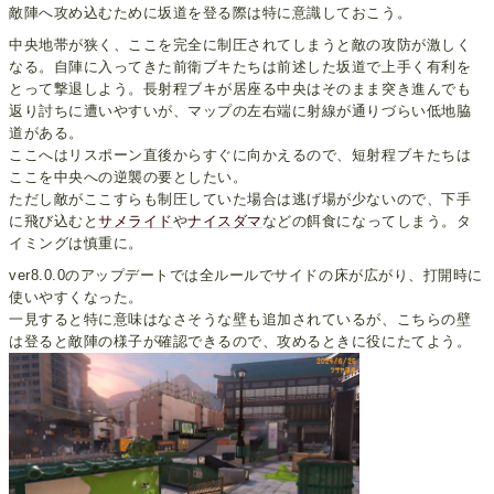
敵陣へ攻め込むために坂道を登る際は特に意識しておこう。
中央地帯が狭く、ここを完全に制圧されてしまうと敵の攻防が激しく
なる。自陣に入ってきた前衛ブキたちは前述した坂道で上手く有利を
とって撃退しよう。長射程ブキが居座る中央はそのまま突き進んでも
返り討ちに遭いやすいが、マップの左右端に射線が通りづらい低地脇
道がある。
ここへはリスポーン直後からすぐに向かえるので、短射程ブキたちは
ここを中央への逆襲の要としたい。
ただし敵がここすらも制圧していた場合は逃げ場が少ないので、下手
に飛び込むと
サメライド
や
ナイスダマ
などの餌食になってしまう。タ
イミングは慎重に。
ver8.0.0のアップデートでは全ルールでサイドの床が広がり、打開時に
使いやすくなった。
一見すると特に意味はなさそうな壁も追加されているが、こちらの壁
は登ると敵陣の様子が確認できるので、攻めるときに役にたてよう。