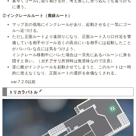
素早くゴールに辿り着ける分、考え無しに突っ込んでも返り討ち
に遭う。
②
インクレールルート（黄緑ルート）
マップ左の低地にインクレールがあり、起動させると一気にゴー
ルへ近づける。
ただし正面ルートより遠回りになり、正面ルート入り口付近を警
備している相手やゴール近くの高台にいる相手には起動したこと
がバレバレな点には気をつけよう。
インクレール移動中にバレた場合は一旦先にあるバルーンに身を
隠すと良い。（
ガチアサリ
所持時は無意味なので注意）
逆に敵がインクレールを起動させてしまうと、このルートは一時
的に使えなくなり、正面ルートの選択を余儀なくされる。
ver.7.2.0以前
トリカラバトル