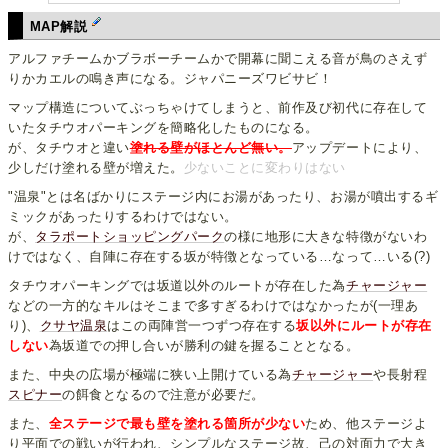
MAP解説
アルファチームかブラボーチームかで開幕に聞こえる音が鳥のさえず
りかカエルの鳴き声になる。ジャパニーズワビサビ！
マップ構造についてぶっちゃけてしまうと、前作及び初代に存在して
いたタチウオパーキングを簡略化したものになる。
が、タチウオと違い
塗れる壁がほとんど無い。
アップデートにより、
少しだけ塗れる壁が増えた。
少ないことに変わりはない
"温泉"とは名ばかりにステージ内にお湯があったり、お湯が噴出するギ
ミックがあったりするわけではない。
が、
タラポートショッピングパーク
の様に地形に大きな特徴がないわ
けではなく、自陣に存在する坂が特徴となっている…なって…いる(?)
タチウオパーキングでは坂道以外のルートが存在した為
チャージャー
などの一方的なキルはそこまで多すぎるわけではなかったが(一理あ
り)、
クサヤ温泉
はこの両陣営一つずつ存在する
坂以外にルートが存在
しない
為坂道での押し合いが勝利の鍵を握ることとなる。
また、中央の広場が極端に狭い上開けている為
チャージャー
や長射程
スピナー
の餌食となるので注意が必要だ。
また、
全ステージで最も壁を塗れる箇所が少ない
ため、他ステージよ
り平面での戦いが行われ、シンプルなステージ故、己の対面力で大き