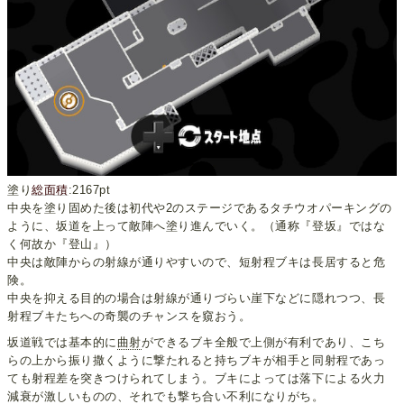
塗り
総面積
:2167pt
中央を塗り固めた後は初代や2のステージであるタチウオパーキングの
ように、坂道を上って敵陣へ塗り進んでいく。（通称『登坂』ではな
く何故か『登山』）
中央は敵陣からの射線が通りやすいので、短射程ブキは長居すると危
険。
中央を抑える目的の場合は射線が通りづらい崖下などに隠れつつ、長
射程ブキたちへの奇襲のチャンスを窺おう。
坂道戦では基本的に
曲射
ができるブキ全般で上側が有利であり、こち
らの上から振り撒くように撃たれると持ちブキが相手と同射程であっ
ても射程差を突きつけられてしまう。ブキによっては落下による火力
減衰が激しいものの、それでも撃ち合い不利になりがち。