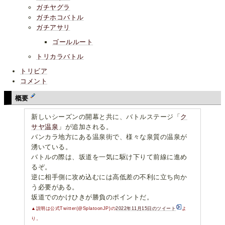
ガチヤグラ
ガチホコバトル
ガチアサリ
ゴールルート
トリカラバトル
トリビア
コメント
概要
新しいシーズンの開幕と共に、バトルステージ「
ク
サヤ温泉
」が追加される。
バンカラ地方にある温泉街で、様々な泉質の温泉が
湧いている。
バトルの際は、坂道を一気に駆け下りて前線に進め
るぞ。
逆に相手側に攻め込むには高低差の不利に立ち向か
う必要がある。
坂道でのかけひきが勝負のポイントだ。
▲説明は公式Twitter(@SplatoonJP)の
2022年11月15日のツイート
よ
り。