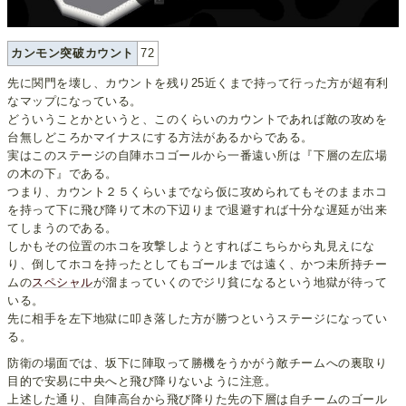
カンモン突破カウント
72
先に関門を壊し、カウントを残り25近くまで持って行った方が超有利
なマップになっている。
どういうことかというと、このくらいのカウントであれば敵の攻めを
台無しどころかマイナスにする方法があるからである。
実はこのステージの自陣ホコゴールから一番遠い所は『下層の左広場
の木の下』である。
つまり、カウント２５くらいまでなら仮に攻められてもそのままホコ
を持って下に飛び降りて木の下辺りまで退避すれば十分な遅延が出来
てしまうのである。
しかもその位置のホコを攻撃しようとすればこちらから丸見えにな
り、倒してホコを持ったとしてもゴールまでは遠く、かつ未所持チー
ムの
スペシャル
が溜まっていくのでジリ貧になるという地獄が待って
いる。
先に相手を左下地獄に叩き落した方が勝つというステージになってい
る。
防衛の場面では、坂下に陣取って勝機をうかがう敵チームへの裏取り
目的で安易に中央へと飛び降りないように注意。
上述した通り、自陣高台から飛び降りた先の下層は自チームのゴール