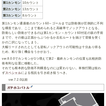
第1カンモン
10カウント
第2カンモン
13カウント
第3カンモン
8カウント
第1カンモン通過後のカウント60～ゴールまでは防衛側が圧倒的に不利
な構造であり、ここまで進められると高確率でノックアウトとなる。
防衛らしい防衛ができるのは第1カンモン～カウント60付近の坂の手前
までで、その後は正面からぶつかるか左右ルートを抜けて背後を突く
かの二択になってしまう。
大幅リードされたとしても逆転ノックアウトの可能性は十分あり得る
ため、粘り強く機会をうかがおう。
ver.8.0.0でカンモンが1つ増えて第2・最終カンモンの位置も比較的防
衛有利な位置に移動した。
それでも根本的な防衛不利構造なのには変わりない。単独打開は狙わ
ず
スペシャル
による抵抗を引き続き狙うべき。
ver.7.2.0以前
ガチホコバトル