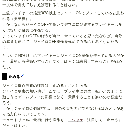
一度体で覚えてしまえば忘れることはない。
上級プレイヤーの推定90%以上はジャイロONでプレイしていると思わ
れる（要出典）。
しかしながらジャイロOFFで高いウデマエに到達するプレイヤーも多
くはないが確実に存在する。
よってジャイロOFFのほうが自分に合っていると思ったならば、自分
の感覚を信じて、ジャイロOFF操作を極めてみるのも悪くないだろ
う。
とはいえ90%以上のプレイヤーはジャイロON操作を使っているのだか
ら、最初から毛嫌いすることなくしばらくは練習してみることを勧め
たい。
止める
ジャイロ操作最初の課題は「止める」ことにある。
ジャイロ要素の無い他ゲームでは、プレイ中に肉体・腕がどのように
動こうとゲームプレイに影響はなく、意識することも無いのが普通だ
ろう。
しかしジャイロON操作では、腕の位置を固定できなければカメラがあ
らぬ方向を向いてしまう。
チュートリアルの最初に行う操作も、
コジャケ
に注目して「止める」
だったはずだ。