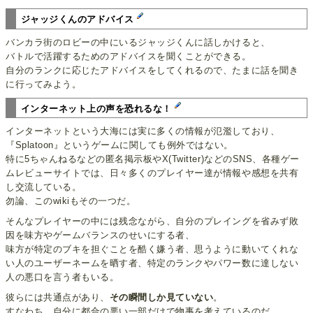
ジャッジくんのアドバイス
バンカラ街のロビーの中にいるジャッジくんに話しかけると、
バトルで活躍するためのアドバイスを聞くことができる。
自分のランクに応じたアドバイスをしてくれるので、たまに話を聞き
に行ってみよう。
インターネット上の声を恐れるな！
インターネットという大海には実に多くの情報が氾濫しており、
『Splatoon』というゲームに関しても例外ではない。
特に5ちゃんねるなどの匿名掲示板やX(Twitter)などのSNS、各種ゲー
ムレビューサイトでは、日々多くのプレイヤー達が情報や感想を共有
し交流している。
勿論、このwikiもその一つだ。
そんなプレイヤーの中には残念ながら、自分のプレイングを省みず敗
因を味方やゲームバランスのせいにする者、
味方が特定のブキを担ぐことを酷く嫌う者、思うように動いてくれな
い人のユーザーネームを晒す者、特定のランクやパワー数に達しない
人の悪口を言う者もいる。
彼らには共通点があり、
その瞬間しか見ていない
。
すなわち、自分に都合の悪い一部だけで物事を考えているのだ。