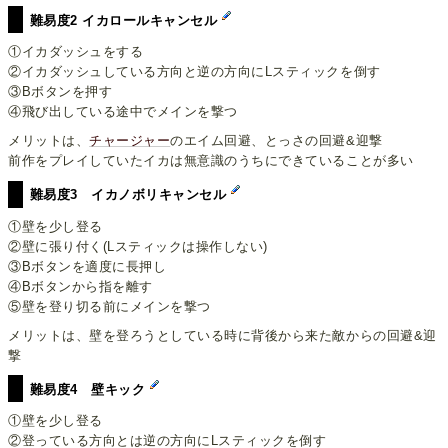
難易度2 イカロールキャンセル
①イカダッシュをする
②イカダッシュしている方向と逆の方向にLスティックを倒す
③Bボタンを押す
④飛び出している途中でメインを撃つ
メリットは、
チャージャー
のエイム回避、とっさの回避&迎撃
前作をプレイしていたイカは無意識のうちにできていることが多い
難易度3 イカノボリキャンセル
①壁を少し登る
②壁に張り付く(Lスティックは操作しない)
③Bボタンを適度に長押し
④Bボタンから指を離す
⑤壁を登り切る前にメインを撃つ
メリットは、壁を登ろうとしている時に背後から来た敵からの回避&迎
撃
難易度4 壁キック
①壁を少し登る
②登っている方向とは逆の方向にLスティックを倒す