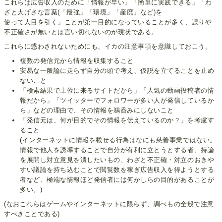
これらは広告収入のために「情報が早い」「簡単に実践できる」「わ
ざと大げさな言葉(「最強」「環境」「産廃」など)を
使って人目を引く」ことが第一目的になっていることが多く、誤りや
不正確さが無いとは言い切れないのが現状である。
これらに惑わされないためにも、イカの注意事項を意識しておこう。
複数の発信元から情報を収集すること
安易な一般論に走らず自分の頭で考え、仮説を立てることを止め
ないこと
「検索結果で上位に来るサイトだから」「人気の動画投稿者の情
報だから」「ツイッターでフォロワーが多い人が発信しているか
ら」などの理由で、その情報を鵜呑みにしないこと
「発信元は、何が目的でその情報を伝えているのか？」を考慮す
ること
(インターネットに情報を載せる行為はなにも慈善事業ではない。
情報で他人を誘導することで自分が有利に立とうとする者、持論
を展開し対立意見を潰したいもの、わざと不正確・対立のおきや
すい議論を持ち込むことで閲覧数を稼ぎ広告収入を得ようとする
者など、極端な情報ほど発信者には何かしらの目的があることが
多い。)
(なおこれらはゲームやインターネットに限らず、調べもの全般で注意
すべきことである)