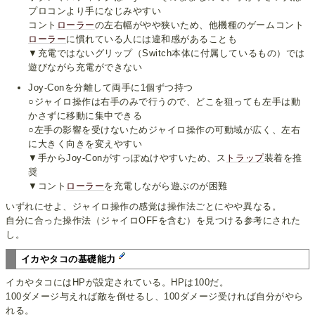
プロコンより手になじみやすい
コント
ローラー
の左右幅がやや狭いため、他機種のゲームコント
ローラー
に慣れている人には違和感があることも
▼充電ではないグリップ（Switch本体に付属しているもの）では
遊びながら充電ができない
Joy-Conを分離して両手に1個ずつ持つ
○ジャイロ操作は右手のみで行うので、どこを狙っても左手は動
かさずに移動に集中できる
○左手の影響を受けないためジャイロ操作の可動域が広く、左右
に大きく向きを変えやすい
▼手からJoy-Conがすっぽぬけやすいため、ス
トラップ
装着を推
奨
▼コント
ローラー
を充電しながら遊ぶのが困難
いずれにせよ、ジャイロ操作の感覚は操作法ごとにやや異なる。
自分に合った操作法（ジャイロOFFを含む）を見つける参考にされた
し。
イカやタコの基礎能力
イカやタコにはHPが設定されている。HPは100だ。
100ダメージ与えれば敵を倒せるし、100ダメージ受ければ自分がやら
れる。