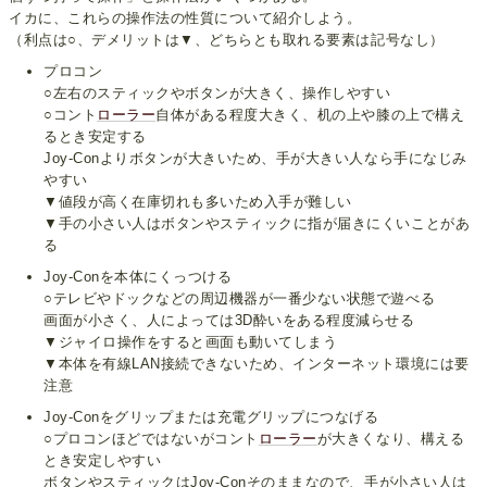
イカに、これらの操作法の性質について紹介しよう。
（利点は○、デメリットは▼、どちらとも取れる要素は記号なし）
プロコン
○左右のスティックやボタンが大きく、操作しやすい
○コント
ローラー
自体がある程度大きく、机の上や膝の上で構え
るとき安定する
Joy-Conよりボタンが大きいため、手が大きい人なら手になじみ
やすい
▼値段が高く在庫切れも多いため入手が難しい
▼手の小さい人はボタンやスティックに指が届きにくいことがあ
る
Joy-Conを本体にくっつける
○テレビやドックなどの周辺機器が一番少ない状態で遊べる
画面が小さく、人によっては3D酔いをある程度減らせる
▼ジャイロ操作をすると画面も動いてしまう
▼本体を有線LAN接続できないため、インターネット環境には要
注意
Joy-Conをグリップまたは充電グリップにつなげる
○プロコンほどではないがコント
ローラー
が大きくなり、構える
とき安定しやすい
ボタンやスティックはJoy-Conそのままなので、手が小さい人は