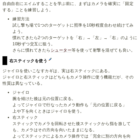
自由自在にエイムすることを学ぶ前に、まずはカメラを確実に「固定
する」ことを練習しよう。
練習方法
試し撃ち場で1つのターゲットに照準を10秒程度合わせ続けてみ
よう。
慣れてきたら2つのターゲットを「右」→「左」→「右」のように
10秒ずつ交互に狙う。
さらに慣れてきたら
シューター
等を使って射撃を混ぜても良い。
右スティックを使う
ジャイロを使いこなすカギは、実は右スティックにある。
ジャイロと右スティックはどちらもカメラ操作に使う機能だが、その
性質は異なっている。
ジャイロ
腕を傾けた後は元の位置に戻る。
よってジャイロで行なったカメラ動作も「元の位置に戻る」
上や下を向くときはジャイロを使う。
右スティック
スティックでカメラを回転させた後スティックから指を放して
も、カメラはその方向を向いたままになる。
よってスティックによるカメラ操作では「完全に別の方向を向