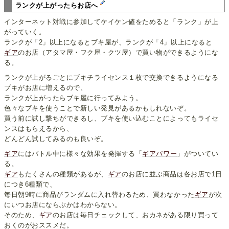
ランクが上がったらお店へ
インターネット対戦に参加してケイケン値をためると「ランク」が上
がっていく。
ランクが「2」以上になるとブキ屋が、ランクが「4」以上になると
ギア
のお店（アタマ屋・フク屋・クツ屋）で買い物ができるようにな
る。
ランクが上がるごとにブキチライセンス１枚で交換できるようになる
ブキがお店に増えるので、
ランクが上がったらブキ屋に行ってみよう。
色々なブキを使うことで新しい発見があるかもしれないぞ。
買う前に試し撃ちができるし、ブキを使い込むことによってもライセ
ンスはもらえるから、
どんどん試してみるのも良いぞ。
ギア
にはバトル中に様々な効果を発揮する「
ギアパワー
」がついてい
る。
ギア
もたくさんの種類があるが、
ギア
のお店に並ぶ商品は各お店で1日
につき6種類で、
毎日朝9時に商品がランダムに入れ替わるため、買わなかった
ギア
が次
にいつお店にならぶかはわからない。
そのため、
ギア
のお店は毎日チェックして、おカネがある限り買って
おくのがおススメだ。