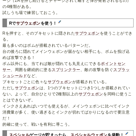
ージ（ZRを押し続けるとチャージされて離すと弾が発射されるもの）
の4種類がある。
試しうち場で練習しておこう。
Rで
サブウェポン
を使う！
Rを押すと、そのブキセットに隠された
サブウェポン
を使うことができ
る。
最も多いのはボムが搭載されているパターンだ。
台の後ろに隠れてメインウェポンが届かない相手にも、ボムを投げ込
めば攻撃できる！
ボム以外にも、当てれば敵が隠れても丸見えにできる
ポイントセン
サー
、周囲を継続的に塗る
スプリンクラー
、敵の攻撃を防ぐ
スプラッ
シュシールド
など、
ブキセットごとに色々な
サブウェポン
が搭載されている。
ただし
サブウェポン
は、1つのブキセットにつき1つしか搭載されてい
ない。よって、自分ひとりで2種類以上の
サブウェポン
を同時に使うこ
とはできないぞ。
インクさえあればいつでも使えるが、メインウェポンに比べてインク
消費量が多く、使い過ぎるとインクが切れてばかりになるので要注意
だ！
的確に使って、戦いを有利に導こう。
スペシャル
ゲージが貯まったら、
スペシャルウェポン
を発動！