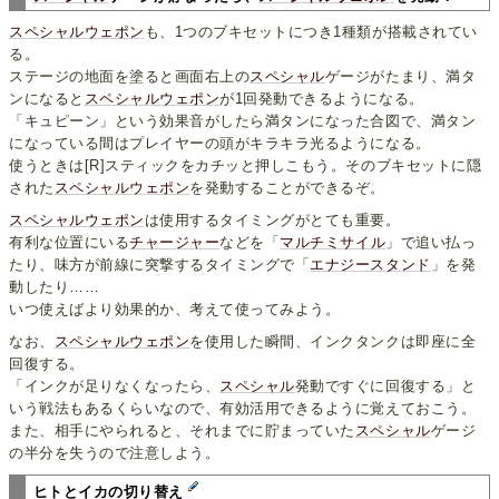
スペシャルウェポン
も、1つのブキセットにつき1種類が搭載されてい
る。
ステージの地面を塗ると画面右上の
スペシャル
ゲージがたまり、満タ
ンになると
スペシャルウェポン
が1回発動できるようになる。
「キュピーン」という効果音がしたら満タンになった合図で、満タン
になっている間はプレイヤーの頭がキラキラ光るようになる。
使うときは[R]スティックをカチッと押しこもう。そのブキセットに隠
された
スペシャルウェポン
を発動することができるぞ。
スペシャルウェポン
は使用するタイミングがとても重要。
有利な位置にいる
チャージャー
などを「
マルチミサイル
」で追い払っ
たり、味方が前線に突撃するタイミングで「
エナジースタンド
」を発
動したり……
いつ使えばより効果的か、考えて使ってみよう。
なお、
スペシャルウェポン
を使用した瞬間、インクタンクは即座に全
回復する。
「インクが足りなくなったら、
スペシャル
発動ですぐに回復する」と
いう戦法もあるくらいなので、有効活用できるように覚えておこう。
また、相手にやられると、それまでに貯まっていた
スペシャル
ゲージ
の半分を失うので注意しよう。
ヒトとイカの切り替え