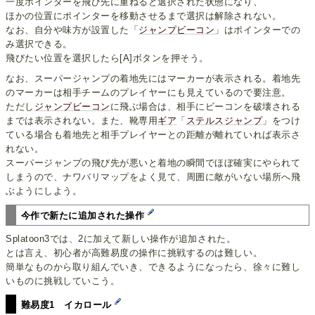
一度ポインターを飛び先に重ねると選択された状態になり、
ほかの位置にポインターを移動させるまで選択は解除されない。
なお、自分や味方が設置した「
ジャンプビーコン
」はポインターでの
み選択できる。
飛びたい位置を選択したら[A]ボタンを押そう。
なお、スーパージャンプの着地先にはマーカーが表示される。着地先
のマーカーは相手チームのプレイヤーにも見えているので要注意。
ただし
ジャンプビーコン
に飛ぶ場合は、相手にビーコンを破壊される
までは表示されない。また、靴専用
ギア
「
ステルスジャンプ
」をつけ
ている場合も着地先と相手プレイヤーとの距離が離れていれば表示さ
れない。
スーパージャンプの飛び先が悪いと着地の瞬間でほぼ確実にやられて
しまうので、ナワバリマップをよく見て、周囲に敵がいない場所へ飛
ぶようにしよう。
今作で新たに追加された操作
Splatoon3では、2に加えて新しい操作が追加された。
とは言え、初心者が高難易度の操作に挑戦するのは難しい。
簡単なものから取り組んでいき、できるようになったら、徐々に難し
いものに挑戦していこう。
難易度1 イカロール