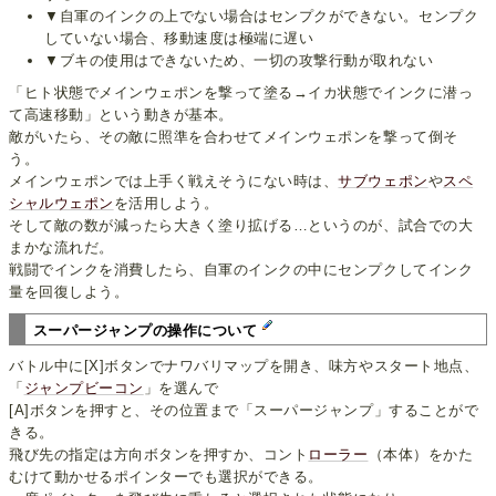
▼自軍のインクの上でない場合はセンプクができない。センプク
していない場合、移動速度は極端に遅い
▼ブキの使用はできないため、一切の攻撃行動が取れない
「ヒト状態でメインウェポンを撃って塗る→イカ状態でインクに潜っ
て高速移動」という動きが基本。
敵がいたら、その敵に照準を合わせてメインウェポンを撃って倒そ
う。
メインウェポンでは上手く戦えそうにない時は、
サブウェポン
や
スペ
シャルウェポン
を活用しよう。
そして敵の数が減ったら大きく塗り拡げる…というのが、試合での大
まかな流れだ。
戦闘でインクを消費したら、自軍のインクの中にセンプクしてインク
量を回復しよう。
スーパージャンプの操作について
バトル中に[X]ボタンでナワバリマップを開き、味方やスタート地点、
「
ジャンプビーコン
」を選んで
[A]ボタンを押すと、その位置まで「スーパージャンプ」することがで
きる。
飛び先の指定は方向ボタンを押すか、コント
ローラー
（本体）をかた
むけて動かせるポインターでも選択ができる。