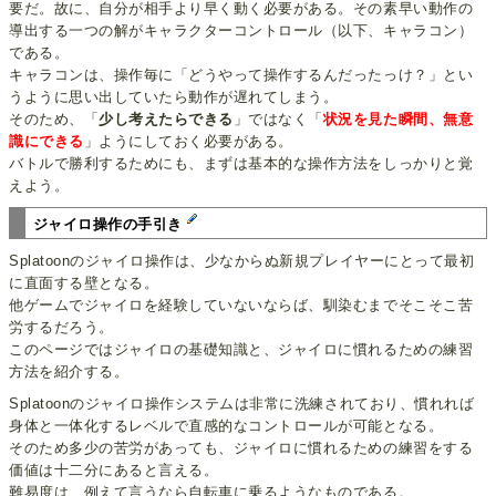
要だ。故に、自分が相手より早く動く必要がある。その素早い動作の
導出する一つの解がキャラクターコントロール（以下、キャラコン）
である。
キャラコンは、操作毎に「どうやって操作するんだったっけ？」とい
うように思い出していたら動作が遅れてしまう。
そのため、「
少し考えたらできる
」ではなく「
状況を見た瞬間、無意
識にできる
」ようにしておく必要がある。
バトルで勝利するためにも、まずは基本的な操作方法をしっかりと覚
えよう。
ジャイロ操作の手引き
Splatoonのジャイロ操作は、少なからぬ新規プレイヤーにとって最初
に直面する壁となる。
他ゲームでジャイロを経験していないならば、馴染むまでそこそこ苦
労するだろう。
このページではジャイロの基礎知識と、ジャイロに慣れるための練習
方法を紹介する。
Splatoonのジャイロ操作システムは非常に洗練されており、慣れれば
身体と一体化するレベルで直感的なコントロールが可能となる。
そのため多少の苦労があっても、ジャイロに慣れるための練習をする
価値は十二分にあると言える。
難易度は、例えて言うなら自転車に乗るようなものである。