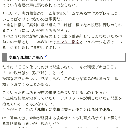
そういう者達の声に惑わされてはならない。
とはいえ、実力勝負のチーム制対戦ゲームである本作のプレイは楽し
いことばかりではないのは事実だ。
上達を目指して真剣に取り組んでいけば、様々な不快感に苦しめられ
ることも時には…いや多々あるだろう。
そのような負の影響で彼らのように道を踏み外してしまわないための
助力の一環として、本Wikiでは
メンタル指南
というページを設けてい
る。必要に応じて参照してほしい。
安易な風潮にご用心
たまに「〇〇を使っておけば間違いない」「今の環境ブキは〇〇」
「〇〇以外はク（以下略）」という
極端な意見がチラホラ見受けられ、このような意見が集まって「風
潮」を形づくることがある。
こういった声はある程度の根拠に基づいているものもあるが
不正確な情報が混ざっていたり、デメリットを説明しないなど問題を
抱えていることも少なくない。
したがって、
この「風潮」に安易に乗っかることは危険である。
特に近年では、企業が経営する攻略サイトや動画投稿サイトで得られ
る攻略情報も多いが、残念ながら