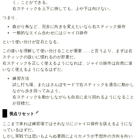
く」ことができる。
右スティックを上下に倒しても、上や下は向けない。
つまり、
曲がり角など、完全に向きを変えたいなら右スティック操作
一般的なエイム合わせにはジャイロ操作
という使い分けが定石となる。
この違いを理解して使い分けることが重要……と言うより、まずは右
スティックの扱いに慣れるのが肝要だ。
右スティックを正しく使えるようになれば、ジャイロ操作は自然に迷
いなく使えるようになるはずだ。
練習方法
試し打ち場、またはさんぽモードで右スティックを適当に動かし
ながら歩き回ってみよう。
右スティックを動かしながらも自在に走り回れるようになること
が目標だ。
視点リセット
ここまで来れば練習場ではそれなりにジャイロ操作を扱えるようにな
っているはずだ。
しかし実戦では思いもよらぬ要因によりカメラが予想外の方向を向い