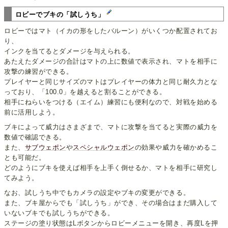
ロビーでブキの「試しうち」
ロビーではマト（イカの形をしたバルーン）がいくつか配置されてお
り、
インクを当てるとダメージを与えられる。
あたえたダメージの合計はマトの上に数値で表示され、マトを相手に
攻撃の練習ができる。
プレイヤーと同じサイズのマトはプレイヤーの体力と同じ耐久力とな
っており、「100.0」を越えると割ることができる。
相手にねらいをつける（エイム）練習にも便利なので、対戦を始める
前に活用しよう。
ブキによって威力はさまざまで、マトに攻撃を当てると実際の威力を
数値で確認できる。
また、
サブウェポン
や
スペシャルウェポン
の効果や威力を確かめるこ
とも可能だ。
どのようにブキを使えば相手を上手く倒せるか、マトを相手に研究し
てみよう。
なお、試しうち中でもカメラの設定やブキの変更ができる。
また、ブキ屋からでも「試しうち」ができ、その場合はまだ購入して
いないブキでも試しうちができる。
ステージの塗り状態はLボタンからロビーメニューを開き、再度Lを押