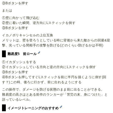
③Bボタンを押す
または
①壁に向かって飛び込む
②壁に着いた瞬間、逆方向にLスティックを倒す
③Bボタンを押す
イカノボリキャンセルの上位互換
メリットは、壁を登ろうとしている時に背後から来た敵からの回避&迎
撃、光っている間相手の攻撃を防げる(どのくらい防げるかは不明)
難易度5 前ロール
①イカダッシュをする
②イカダッシュしている方向と逆の方向にLスティックを倒す
③Bボタンを押す
④Bボタンを押してすぐLスティックを前に半円を描くように倒す(回
す？)この時、後ろに行かず、前に出れるようにする
この操作で、ダメージを防げる状態のまま前に出ることができる。
難易度の高さはとある前作のランカーが「苦労の末、身につけた」と
語っているレベル。
イメージトレーニングのおすすめ