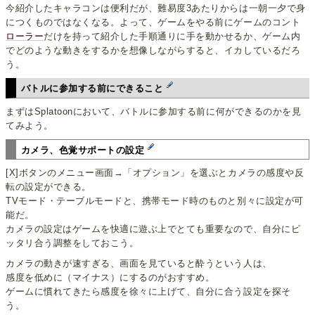
今紹介したキャラコンは便利だが、難易度3あたりからは一朝一夕で身
につくものではなくなる。よって、ゲームをやる前にゲームのコント
ローラー
だけを持って紹介した手順通りに手を動かせるか、ゲーム内
でどのような動きをするかを想像しながらすると、イカしているだろ
う。
バトルに参加する前にできること
まずはSplatoonにおいて、バトルに参加する前に何ができるのかを見
てみよう。
カメラ、色覚サポートの設定
[X]ボタンのメニュー画面→「オプション」を選ぶとカメラの感度や反
転の設定ができる。
TVモード・テーブルモードと、携帯モード時のものと別々に設定が可
能だ。
カメラの設定はゲームを快適に遊ぶ上でとても重要なので、自分にピ
ッタリ合う調整をしておこう。
カメラの動きが速すぎる、画面を見ていると酔うという人は、
感度を低めに（マイナス）にするのがおすすめ。
ゲームに慣れてきたら感度を徐々に上げて、自分に合う設定を探そ
う。