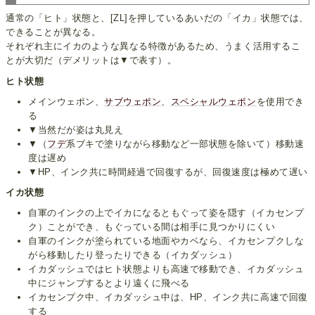
通常の「ヒト」状態と、[ZL]を押しているあいだの「イカ」状態では、
できることが異なる。
それぞれ主にイカのような異なる特徴があるため、うまく活用するこ
とが大切だ（デメリットは▼で表す）。
ヒト状態
メインウェポン、
サブウェポン
、
スペシャルウェポン
を使用でき
る
▼当然だが姿は丸見え
▼（
フデ
系ブキで塗りながら移動など一部状態を除いて）移動速
度は遅め
▼HP、インク共に時間経過で回復するが、回復速度は極めて遅い
イカ状態
自軍のインクの上でイカになるともぐって姿を隠す（イカセンプ
ク）ことができ、もぐっている間は相手に見つかりにくい
自軍のインクが塗られている地面やカベなら、イカセンプクしな
がら移動したり登ったりできる（イカダッシュ）
イカダッシュではヒト状態よりも高速で移動でき、イカダッシュ
中にジャンプするとより遠くに飛べる
イカセンプク中、イカダッシュ中は、HP、インク共に高速で回復
する