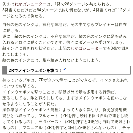
例えば
わかばシューター
は、1発で28ダメージを与えられる。
3発当てただけだと84ダメージであり倒せないが、4発当てれば112ダメ
ージとなるので倒せる。
自分の色のインクは、有利な陣地だ。その中でならプレイヤーは自在
に動ける。
逆に、敵の色のインクは、不利な陣地だ。敵の色のインクに足を踏み
入れるとロクに動くことができず、徐々にダメージを受けてしまう。
敵インクに冒された状況だと、上記の
わかばシューター
でも3発で倒さ
れてしまうぞ。
敵の色のインクには、足を踏み入れないようにしよう。
ZRでメインウェポンを撃つ！
持っているブキは、ZRボタンで撃つことができるぞ。インクさえあれ
ばいつでも撃てる。
メインウェポンを撃つことは、移動以外で最も多用する行動だ。
塗るにしても、敵と戦うにしても、まずはメインウェポンを使いこな
せるようになることが大切だ。
操作感はメインウェポンの属種によって大きく異なり、例えば発射機
能ひとつ取っても、フルオート（ZRを押し続ける限り自動で連射し続
けてくれるもの）、三点バースト（ZRを押すと3発だけ自動で発射され
るもの）、マニュアル（ZRを押すと1回しか発射されないもの）、チャ