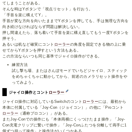
てしまうことがある。
そんな時はYボタンで「視点リセット」を行おう。
「手首を楽に構えてY」。
手首が変な方向を向いたままでYボタンを押しても、手は無理な方向を
向き続けなければならず問題は解決しない。
押し間違えたら、落ち着いて手首を楽に構え直してもう一度Yボタンを
押そう。
あるいは机など確実にコント
ローラー
の角度を固定できる物の上に乗
せてからYボタンを押すという方法もある。
この方法ならいつも同じ基準でジャイロ操作ができる。
練習方法
試し撃ち場、またはさんぽモードでいちどジャイロ、スティック
をめちゃくちゃに動かしてから、前述のカメラリセット操作をや
ってみよう。
ジャイロ操作とコント
ローラー
ジャイロ操作に対応しているSwitchのコント
ローラー
には、最初から
本体に付属している「Joy-Con（ジョイコン）」の他に「Proコント
ローラー
（通称プロコン）」がある。
またJoy-Conでの操作にも「本体両横にくっつけたまま操作」「Joy-
Con充電クリップに繋いで操作」「Joy-Conふたつを分離して両手に1
個ずつ持って操作」と操作法がいくつかある。