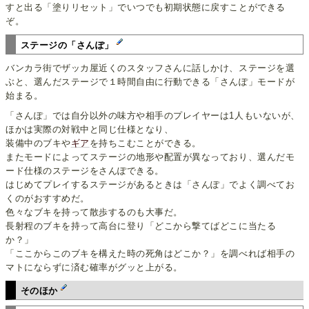
すと出る「塗りリセット」でいつでも初期状態に戻すことができる
ぞ。
ステージの「さんぽ」
バンカラ街でザッカ屋近くのスタッフさんに話しかけ、ステージを選
ぶと、選んだステージで１時間自由に行動できる「さんぽ」モードが
始まる。
「さんぽ」では自分以外の味方や相手のプレイヤーは1人もいないが、
ほかは実際の対戦中と同じ仕様となり、
装備中のブキや
ギア
を持ちこむことができる。
またモードによってステージの地形や配置が異なっており、選んだモ
ード仕様のステージをさんぽできる。
はじめてプレイするステージがあるときは「さんぽ」でよく調べてお
くのがおすすめだ。
色々なブキを持って散歩するのも大事だ。
長射程のブキを持って高台に登り「どこから撃てばどこに当たる
か？」
「ここからこのブキを構えた時の死角はどこか？」を調べれば相手の
マトにならずに済む確率がグッと上がる。
そのほか