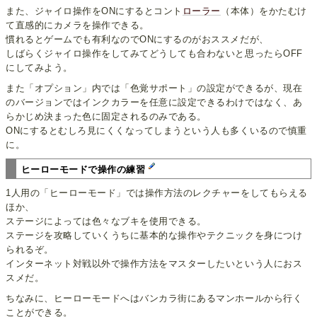
また、ジャイロ操作をONにするとコント
ローラー
（本体）をかたむけ
て直感的にカメラを操作できる。
慣れるとゲームでも有利なのでONにするのがおススメだが、
しばらくジャイロ操作をしてみてどうしても合わないと思ったらOFF
にしてみよう。
また「オプション」内では「色覚サポート」の設定ができるが、現在
のバージョンではインクカラーを任意に設定できるわけではなく、あ
らかじめ決まった色に固定されるのみである。
ONにするとむしろ見にくくなってしまうという人も多くいるので慎重
に。
ヒーローモードで操作の練習
1人用の「ヒーローモード」では操作方法のレクチャーをしてもらえる
ほか、
ステージによっては色々なブキを使用できる。
ステージを攻略していくうちに基本的な操作やテクニックを身につけ
られるぞ。
インターネット対戦以外で操作方法をマスターしたいという人におス
スメだ。
ちなみに、ヒーローモードへはバンカラ街にあるマンホールから行く
ことができる。