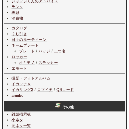
ジャッジくんのアドバイス
ランク
表彰
消費物
カタログ
くじ引き
日々のルーティーン
ネームプレート
プレート
/
バッジ
/
二つ名
ロッカー
オキモノ
/
ステッカー
エモート
撮影・フォトアルバム
イカッチャ
イカリング3
/
ロブイチ
/
QRコード
amiibo
その他
雑談掲示板
小ネタ
元ネタ一覧