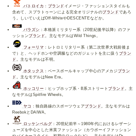
バトロイカ
：
ブランド
イメージ・ファッションスタイルも
含めて、スプラトゥーンによる完全オリジナルの
ブランド
であろ
う。しいていえばOff-WhiteやDESCENTEなどか。
バラズシ
：本格派ミリタリー系（20世紀後半以降）のファ
ッション
ブランド
。主なモデルはWild Things。
フォーリマ
：レトロミリタリー系（第二次世界大戦前後ま
で）と、ヘッドホンや空調服などのガジェットを主に扱う
ブラン
ド
。主なモデルは不明。
ホタックス
：ベースボールキャップ中心のアメカジ
ブラン
ド
。主なモデルはNew Era。
ホッコリー
：ヒップホップ系・B系ストリート
ブランド
。主
なモデルはSpitfire Wheels。
ヤコ
：独自路線のスポーツウェア
ブランド
。主なモデルは
ReebokとDAIWA。
ロッケンベルグ
：20世紀前半～1980年代におけるレザーシ
ューズを中心とした米英ファッション（カウボーイファッション
やバイカースタイル、初期のロックなど）。主なモデルはDr.