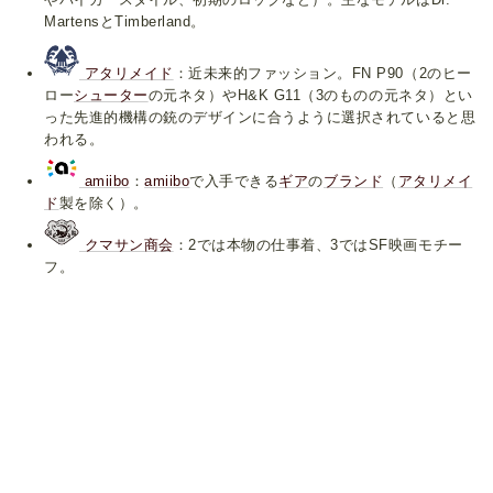
MartensとTimberland。
アタリメイド
：近未来的ファッション。FN P90（2のヒー
ロー
シューター
の元ネタ）やH&K G11（3のものの元ネタ）とい
った先進的機構の銃のデザインに合うように選択されていると思
われる。
amiibo
：
amiibo
で入手できる
ギア
の
ブランド
（
アタリメイ
ド
製を除く）。
クマサン商会
：2では本物の仕事着、3ではSF映画モチー
フ。