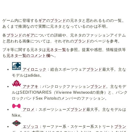
ゲーム内に登場する
ギア
の
ブランド
の元ネタと思われるものの一覧。
あくまで推測なので実際に元ネタとなっているのかは不明。
各
ブランド
の
ギア
についての詳細や、元ネタのファッションアイテム
と思われる画像については、それぞれの
ブランド
のページを参考。
ブキ等に関する元ネタは
元ネタ一覧
を参照。提案や感想、情報提供等
も
元ネタ一覧のコメント欄
へ。
アイロニック
：総合スポーツウェア
ブランド
最大手。主な
モデルはadidas。
アナアキ
：パンクロックファッション
ブランド
。主なモデ
ルはSEDITIONARIES（Vivienne Westwoodの前身）と、パンク
ロックバンドSex Pistolsのメンバーのファッション。
アロメ
：スポーツシューズ
ブランド
最大手。主なモデルは
Nike。
エゾッコ
：サーファー系・スケーター系ストリート
ブラン