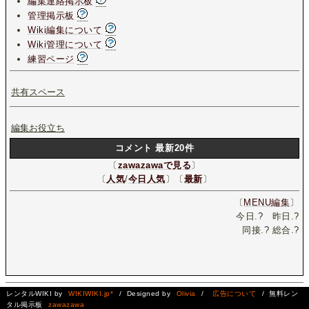
編集連絡掲示板
管理掲示板
Wiki編集について
Wiki管理について
練習ページ
共有スペース
編集お役立ち
コメント 最新20件
〔
zawazawaで見る
〕
〔
人気
/
今日人気
〕〔
最新
〕
〔
MENU編集
〕
今日.
?
昨日.
?
同接.
?
総合.
?
レンタルWIKI by
WIKIWIKI.jp*
/ Designed by
Olivia
/
広告について
/ 無料レン
タル掲示板
zawazawa