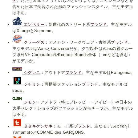
ド
。ただし本家アメリカのものというよりは、スカジャンなどを
含めた日本で受容された形のファッションスタイル。主なモデル
は不明。
エンペリー
：新世代のストリート系
ブランド
。主なモデル
はXLargeとSupreme。
クラーゲス
：アメカジ・ワークウェア・古着系
ブランド
。
主なモデルはVansとConverseだが、クツ以外はVansの親グルー
プ系列VF CorporationやKontoor Brands全体（Leeなどを含む）
がモデルか。
シグレニ
：アウトドア
ブランド
。主なモデルはPatagonia。
シチリン
：再構築ファッション
ブランド
。主なモデルは
sacai。
ジモン
：アメトラ（特にプレッピー・アイビー）や日本の
大手セレクトショップのファッションがモチーフか。主なモデル
は不明。
タタキケンサキ
：モード系
ブランド
。主なモデルはYohji
YamamotoとCOMME des GARÇONS。