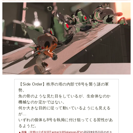
【Side Order】秩序の塔の内部で8号を襲う謎の軍
勢。
魚の骨のような見た目をしているが、生命体なのか
機械なのか定かではない。
何か大きな目的に従って動いているようにも見える
が…
いずれの個体も8号を執拗に付け狙ってくる習性があ
るようだ。
▲画像・説明は公式X(旧Twitter)(@SplatoonJP)の
2023年9月21日のポス