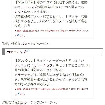
【Side Order】塔のフロアに挑戦する際には、複数
の
カラーチップ
の選択肢の中から一つを選んで
パ
レット
にセットするぞ。
攻撃重視の
パレット
にするもよし、トリッキーな構
成にするもよし、いろいろなスタイルを試して塔を
攻略しよう。
▲画像・説明は公式X(旧Twitter)(@SplatoonJP)の
2023年9月19日のポス
ト
より。
詳細な情報は
パレット
のページへ。
カラーチップ
【Side Order】サイド・オーダーの世界では「
パ
レット
」に「
カラーチップ
」をセットすることで、8
号の能力を強化することができる。
カラーチップ
は、攻撃力の上がるものや移動の速
さ、攻撃範囲や運が上がるものなど、さまざまな特
徴のものが存在するらしい。
▲画像・説明は公式X(旧Twitter)(@SplatoonJP)の
2023年9月19日のポス
ト
より。
詳細な情報は
カラーチップ
のページへ。