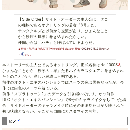
【Side Order】サイド・オーダーの主人公は、タコ
の種族であるオクトリングの若者「8号」だ。
テンタクルズと以前から交流があり、ひょんなこと
から秩序の世界に巻き込まれたらしい。
仲間からは「ハチ」と呼ばれているようだ。
▲画像・説明は公式X(旧Twitter)(@SplatoonJP)の
2023年9月19日のポス
ト
より。
*1
本ストーリーの主人公であるオクトリング。正式名称はNo.10008
。
ひょんなことから「秩序の世界」たるハイカラスクエアに巻き込まれ
たとのことだが、詳しい経緯は不明である。
前作のオクト・エキスパンションではスーツの色は黒色だったが、今
作では白色のスーツを着ている。
前作「スプラトゥーン2」のデータを引き継いでおり、かつ前作
DLC「オクト・エキスパンション」で8号のキャラメイクをしていた場
合、サイドオーダーのキャラメイク時にそのまま見た目が反映された
初期状態となるが、そこから自由にカスタマイズ可能。
ヒメ