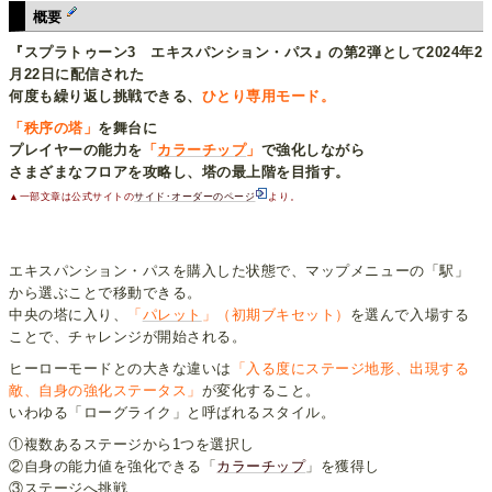
概要
『スプラトゥーン3 エキスパンション・パス』の第2弾として2024年2
月22日に配信された
何度も繰り返し挑戦できる、
ひとり専用モード。
「秩序の塔」
を舞台に
プレイヤーの能力を
「
カラーチップ
」
で強化しながら
さまざまなフロアを攻略し、塔の最上階を目指す。
▲一部文章は公式サイトの
サイド･オーダーのページ
より。
エキスパンション・パスを購入した状態で、マップメニューの「駅」
から選ぶことで移動できる。
中央の塔に入り、
「
パレット
」（初期ブキセット）
を選んで入場する
ことで、チャレンジが開始される。
ヒーローモードとの大きな違いは
「入る度にステージ地形、出現する
敵、自身の強化ステータス」
が変化すること。
いわゆる「ローグライク」と呼ばれるスタイル。
①複数あるステージから1つを選択し
②自身の能力値を強化できる「
カラーチップ
」を獲得し
③ステージへ挑戦