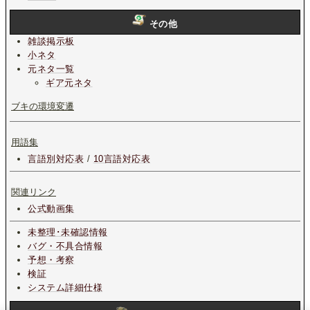
その他
雑談掲示板
小ネタ
元ネタ一覧
ギア元ネタ
ブキの環境変遷
用語集
言語別対応表
/
10言語対応表
関連リンク
公式動画集
未整理･未確認情報
バグ・不具合情報
予想・考察
検証
システム詳細仕様