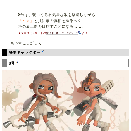
8号は、襲いくる不気味な敵を撃退しながら
「ヒメ」
と共に事の真相を探るべく
塔の最上階を目指すことになる……。
▲文章は公式サイトの
サイド･オーダーのページ
より。
もうすこし詳しく…
登場キャラクター
8号