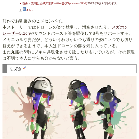
▲画像・説明は公式X(旧Twitter)(@SplatoonJP)の
2023年9月20日のポス
ト
より。
前作でお馴染みのヒメセンパイ。
本ストーリーではドローンの姿で登場し、滑空させたり、
メガホン
レーザー5.1ch
やサウンドバースト等を駆使して8号をサポートする。
メカニカルな姿だが、どういうわけかいつも通りの姿にいつでも切り
替えができるようで、本人はドローンの姿を気に入っている。
また丸腰の8号にブキを具現化させて託したりもしているが、その原理
は不明で本人にすらも分からないと言う。
ミズタ