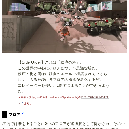
【Side Order】これは「秩序の塔」。
この世界の中心にそびえたつ、不思議な塔だ。
秩序の街と同様に独自のルールで構築されているら
しく、入るたびに各フロアの構成が変化するぞ。
エレベーターを使い、1階ずつ上ることができるよう
だ。
▲画像・説明は公式X(旧Twitter)(@SplatoonJP)の
2023年9月19日のポス
ト
より。
フロア
塔内では階を上るごとに3つのフロアが選択肢として提示され、その中