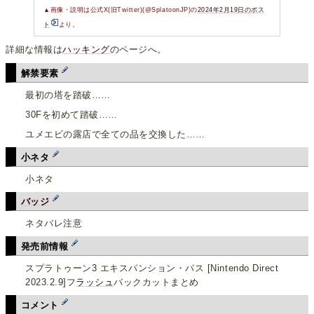
▲画像・説明は公式X(旧Twitter)(@SplatoonJP)の
2024年2月19日のポス
ト
より。
詳細な情報は
ハッキング
のページへ。
解禁要素
最初の塔を踏破……
30Fを初めて踏破……
ユメエビの露店で全ての品を交換した……
小ネタ
小ネタ
バッジ
ネタバレ注意
発売前情報
スプラトゥーン3 エキスパンション・パス [Nintendo Direct
2023.2.9]フ
ラッシュ
バックカットまとめ
コメント