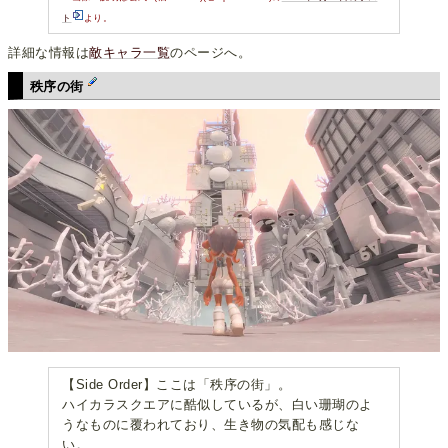
ト
より。
詳細な情報は
敵キャラ一覧
のページへ。
秩序の街
【Side Order】ここは「秩序の街」。
ハイカラスクエアに酷似しているが、白い珊瑚のよ
うなものに覆われており、生き物の気配も感じな
い。