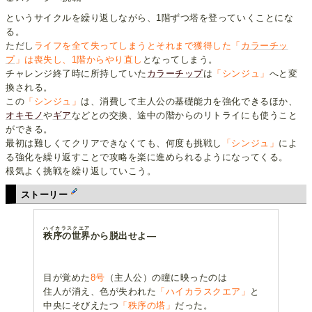
というサイクルを繰り返しながら、1階ずつ塔を登っていくことにな
る。
ただし
ライフを全て失ってしまうとそれまで獲得した「
カラーチッ
プ
」は喪失し、1階からやり直し
となってしまう。
チャレンジ終了時に所持していた
カラーチップ
は
「シンジュ」
へと変
換される。
この
「シンジュ」
は、消費して主人公の基礎能力を強化できるほか、
オキモノ
や
ギア
などとの交換、途中の階からのリトライにも使うこと
ができる。
最初は難しくてクリアできなくても、何度も挑戦し
「シンジュ」
によ
る強化を繰り返すことで攻略を楽に進められるようになってくる。
根気よく挑戦を繰り返していこう。
ストーリー
ハイカラスクエア
秩序の世界
から脱出せよ―
目が覚めた
8号
（主人公）の瞳に映ったのは
住人が消え、色が失われた
「ハイカラスクエア」
と
中央にそびえたつ
「秩序の塔」
だった。