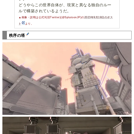
どうやらこの世界自体が、現実と異なる独自のルー
ルで構築されているようだ。
▲画像・説明は公式X(旧Twitter)(@SplatoonJP)の
2023年9月19日のポス
ト
より。
秩序の塔