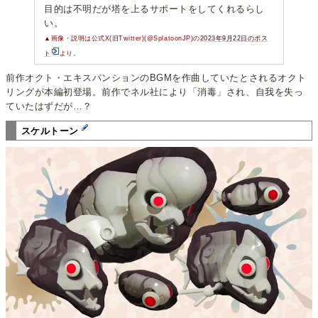
目的は不明だが塔を上るサポートをしてくれるらし
い。
▲画像・説明は公式X(旧Twitter)(@SplatoonJP)の
2023年9月22日のポス
ト
より。
前作オクト・エキスパンションのBGMを作曲していたとされるオクト
リングが本編初登場。前作でネル社により「消毒」され、自我を失っ
ていたはずだが…？
スケルトーン