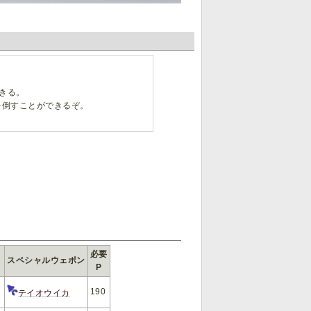
きる。
を倒すことができるぞ。
必要
スペシャルウェポン
P
190
テイオウイカ