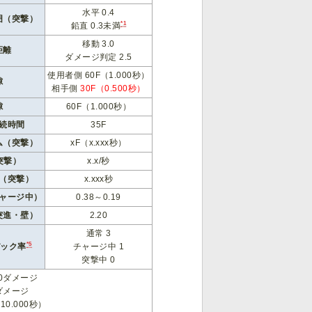
水平 0.4
囲（突撃）
*1
鉛直 0.3未満
移動 3.0
距離
ダメージ判定 2.5
使用者側 60F（1.000秒）
隙
相手側
30F（0.500秒）
隙
60F（1.000秒）
続時間
35F
ム（突撃）
xF（x.xxx秒）
突撃）
x.x/秒
（突撃）
x.xxx秒
ャージ中）
0.38～0.19
突進・壁）
2.20
通常 3
*5
バック率
チャージ中 1
突撃中 0
.0ダメージ
0ダメージ
10.000秒）