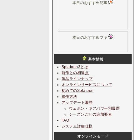
本日のおすすめ記事
本日のおすすめブキ
基本情報
Splatoon3とは
前作との相違点
製品ラインナップ
オンラインサービスについて
初めてのSplatoon
操作方法
アップデート履歴
ウェポン・ギアパワー別履歴
シーズンごとの追加要素
FAQ
システム詳細仕様
オンラインモード