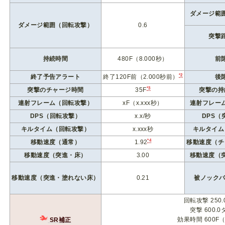
ダメージ範
ダメージ範囲（回転攻撃）
0.6
突撃
持続時間
480F（8.000秒）
前
*2
終了予告アラート
終了120F前（2.000秒前）
後
*3
突撃のチャージ時間
35F
突撃の持
連射フレーム（回転攻撃）
xF（x.xxx秒）
連射フレー
DPS（回転攻撃）
x.x/秒
DPS（
キルタイム（回転攻撃）
x.xxx秒
キルタイム
*4
移動速度（通常）
1.92
移動速度（チ
移動速度（突進・床）
3.00
移動速度（
移動速度（突進・塗れない床）
0.21
被ノック
回転攻撃 250
突撃 600.
効果時間 600F（
SR補正