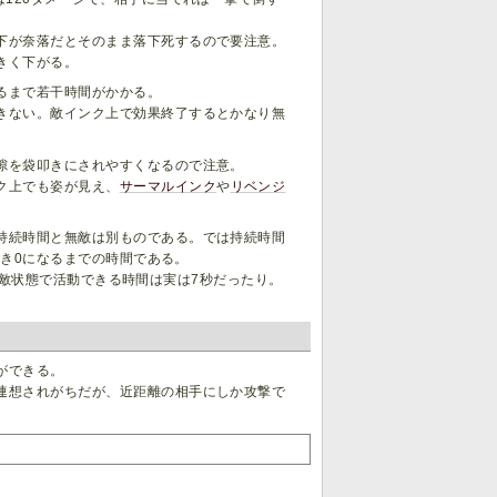
下が奈落だとそのまま落下死するので要注意。
きく下がる。
るまで若干時間がかかる。
きない。敵インク上で効果終了するとかなり無
隙を袋叩きにされやすくなるので注意。
ク上でも姿が見え、
サーマルインク
や
リベンジ
持続時間と無敵は別ものである。では持続時間
き0になるまでの時間である。
り、無敵状態で活動できる時間は実は7秒だったり。
ができる。
連想されがちだが、近距離の相手にしか攻撃で