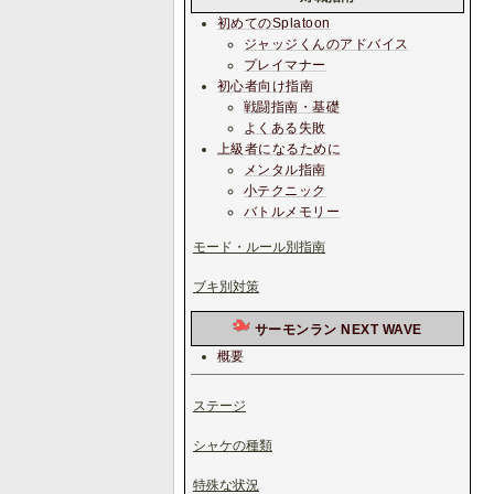
初めてのSplatoon
ジャッジくんのアドバイス
プレイマナー
初心者向け指南
戦闘指南・基礎
よくある失敗
上級者になるために
メンタル指南
小テクニック
バトルメモリー
モード・ルール別指南
ブキ別対策
サーモンラン NEXT WAVE
概要
ステージ
シャケの種類
特殊な状況