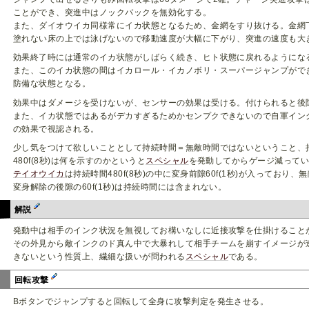
ことができ、突進中はノックバックを無効化する。
また、ダイオウイカ同様常にイカ状態となるため、金網をすり抜ける。金網
塗れない床の上では泳げないので移動速度が大幅に下がり、突進の速度も大
効果終了時には通常のイカ状態がしばらく続き、ヒト状態に戻れるようにな
また、このイカ状態の間はイカロール・イカノボリ・スーパージャンプがで
防備な状態となる。
効果中はダメージを受けないが、センサーの効果は受ける。付けられると後
また、イカ状態ではあるがデカすぎるためかセンプクできないので自軍イン
の効果で視認される。
少し気をつけて欲しいこととして持続時間＝無敵時間ではないということ、
480f(8秒)は何を示すのかというと
スペシャル
を発動してからゲージ減ってい
テイオウイカ
は持続時間480f(8秒)の中に変身前隙60f(1秒)が入ってお
変身解除の後隙の60f(1秒)は持続時間には含まれない。
解説
発動中は相手のインク状況を無視してお構いなしに近接攻撃を仕掛けること
その外見から敵インクのド真ん中で大暴れして相手チームを崩すイメージが
きないという性質上、繊細な扱いが問われる
スペシャル
である。
回転攻撃
Bボタンでジャンプすると回転して全身に攻撃判定を発生させる。