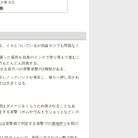
率 0.5
能
る。イカとついているが勿論タコでも問題なく
と通った場所を自身のインクで塗り替えて進むこ
力もどんどん回復する。
せる前方への突撃攻撃の2種類がある。
少しノックバックが発生し、後ろへ押し戻され
では大きくなる。
この間はダメージをくらうため倒されることもあ
定する攻撃（ボムや
ウルトラショット
など）の
れば攻撃側で判定する攻撃での
着地狩り
を防げ
は120ダメージで、相手に当てれば一撃で倒す