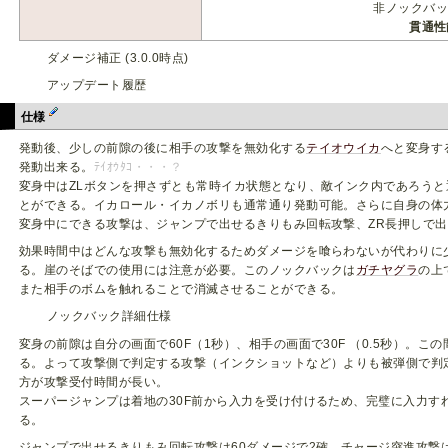
非ノックバック
貫通性
ダメージ補正 (3.0.0時点)
アップデート履歴
仕様
発動後、少しの前隙の後に相手の攻撃を無効化する
テイオウイカ
へと変身す
発動出来る。
ﾃｲｵｳﾀｺ・・・？
変身中はZLボタンを押さずとも常時イカ状態となり、敵インク内であろう
とができる。イカロール・イカノボリも通常通り発動可能。さらに自身の体
変身中にできる攻撃は、ジャンプで出せるきりもみ回転攻撃、ZR長押しで出
効果時間中はどんな攻撃も無効化するためダメージを喰らわないが代わりに
る。崖のそばでの使用には注意が必要。このノックバックは
ガチヤグラ
の上
また相手のボムを触れることで消滅させることができる。
ノックバック詳細仕様
変身の前隙は自分の画面で60F（1秒）、相手の画面で30F （0.5秒）。
る。よって攻撃側で判定する攻撃（インクショットなど）よりも被弾側で判
方が攻撃受付時間が長い。
スーパージャンプは着地の30F前から入力を受け付けるため、完璧に入力す
る。
ジャンプで出せるきりもみ回転攻撃は60ダメージで2確。チャージ突進攻撃