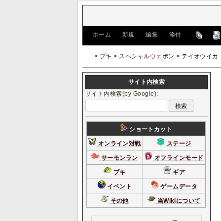
[
ホーム
|
新規
|
編集
|
添付
]
>
ブキ
>
スペシャルウェポン
> テイオウイカ
サイト内検索
サイト内検索(by Google):
ショートカット
オンライン対戦
ステージ
サーモンラン
オフラインモード
ブキ
ギア
イベント
ゲームデータ
その他
当Wikiについて