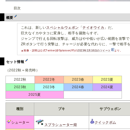
目次
概要
これは、新しい
スペシャルウェポン
「
テイオウイカ
」だ。
巨大なイカやタコに変身し、相手を蹴散らすぞ。
ジャンプで行える回転攻撃は、威力はやや低いが広い範囲を攻撃で
ZRボタンで行う突撃は、チャージが必要な代わりに、一撃で相手
▲画像・説明は公式Twitter(@SplatoonJP)の
2023年2月16日のツイート
より。
セット情報
（2022秋＝発売時）
2022秋
2022冬
2023春
2023夏
2023秋
2023冬
2024春
2024夏
2025夏
種別
ブキ
サブウェポン
シューター
クイックボム
スプラシューター煌